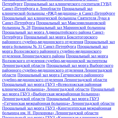
Петербурге
Прощальный зал клинического госпиталя ГУВД
Санкт-Петербурга и Ленобласти
Прощальный зал
клинической больницы «РЖД-медицина» в Санкт-Петербурге
Прощальный зал клинической больницы Святителя Луки в
Санкт-Петербурга
Прощальный зал Максимилиановской
больницы № 28
Прощальный зал Мариинской больницы
Прощальный зал морга Адмиралтейского района Санкт-
Петербурга
Прощальный зал морга Бокситогорского
районного судебно-медицинского отделения
Прощальный зал
морга больницы № 31 Санкт-Петербурга
Прощальный зал
морга Волосовского районного судебно-медицинского
отделения Ленинградского района
Прощальный зал морга
Волховского отделения судебно-медицинской экспертизы
Ленинградской области
Прощальный зал морга Выборгского
районного судебно-медицинского отделения Ленинградской
области
Прощальный зал морга Гатчинского районного
судебно-медицинского отделения Ленинградской области
Прощальный зал морга ГБУЗ «Всеволожская районная
клиническая больница» Ленинградской области
Прощальный
зал морга ГБУЗ «Выборгская межрайонная больница»
Ленинградской области
Прощальный зал морга ГБУЗ
«Гатчинская межрайонная больница» Ленинградской области
Прощальный зал морга ГБУЗ «Кингисеппская межрайонная
больница им. Н. Прохорова» Ленинградской области
Прощальный зал морга ГБУЗ «Киришская клиническая