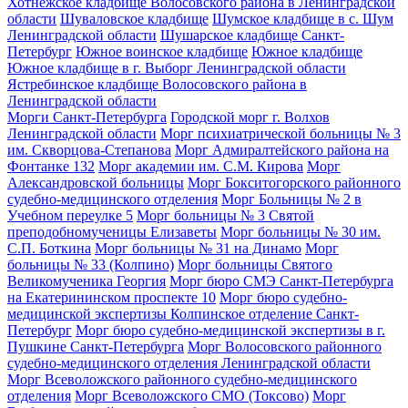
Хотнежское кладбище Волосовского района в Ленинградской
области
Шуваловское кладбище
Шумское кладбище в с. Шум
Ленинградской области
Шушарское кладбище Санкт-
Петербург
Южное воинское кладбище
Южное кладбище
Южное кладбище в г. Выборг Ленинградской области
Ястребинское кладбище Волосовского района в
Ленинградской области
Морги Санкт-Петербурга
Городской морг г. Волхов
Ленинградской области
Морг психиатрической больницы № 3
им. Скворцова-Степанова
Морг Адмиралтейского района на
Фонтанке 132
Морг академии им. С.М. Кирова
Морг
Александровской больницы
Морг Бокситогорского районного
судебно-медицинского отделения
Морг Больницы № 2 в
Учебном переулке 5
Морг больницы № 3 Святой
преподобномученицы Елизаветы
Морг больницы № 30 им.
С.П. Боткина
Морг больницы № 31 на Динамо
Морг
больницы № 33 (Колпино)
Морг больницы Святого
Великомученика Георгия
Морг бюро СМЭ Санкт-Петербурга
на Екатерининском проспекте 10
Морг бюро судебно-
медицинской экспертизы Колпинское отделение Санкт-
Петербург
Морг бюро судебно-медицинской экспертизы в г.
Пушкине Санкт-Петербурга
Морг Волосовского районного
судебно-медицинского отделения Ленинградской области
Морг Всеволожского районного судебно-медицинского
отделения
Морг Всеволожского СМО (Токсово)
Морг