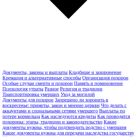
Документы, законы и выплаты
Кладбище и захоронение
Кремация и альтернативные способы
Организация похорон
Особые случаи смерти и похорон
Память и поминовение
Психология утраты
Разное
Религия и традиции
Транспортировка умерших
Уход за могилой
Документы для похорон
Запрещено ли хоронить в
воскресенье: приметы, закон и мнение церкви
Что делать с
аккаунтами и социальными сетями умершего
Выплаты по
потере кормильца
Как наследуются кредиты
Как проводятся
похороны: этапы, традиции и законодательство
Какие
документы нужны, чтобы подтвердить родство с умершим
Какие документы нужны для передачи наследства государству