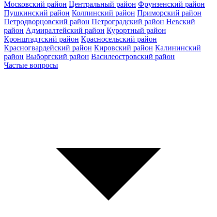
Московский район
Центральный район
Фрунзенский район
Пушкинский район
Колпинский район
Приморский район
Петродворцовский район
Петроградский район
Невский
район
Адмиралтейский район
Курортный район
Кронштадтский район
Красносельский район
Красногвардейский район
Кировский район
Калининский
район
Выборгский район
Василеостровский район
Частые вопросы