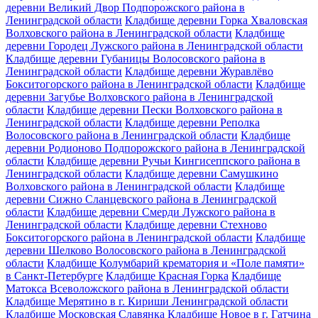
деревни Великий Двор Подпорожского района в
Ленинградской области
Кладбище деревни Горка Хваловская
Волховского района в Ленинградской области
Кладбище
деревни Городец Лужского района в Ленинградской области
Кладбище деревни Губаницы Волосовского района в
Ленинградской области
Кладбище деревни Журавлёво
Бокситогорского района в Ленинградской области
Кладбище
деревни Загубье Волховского района в Ленинградской
области
Кладбище деревни Пески Волховского района в
Ленинградской области
Кладбище деревни Реполка
Волосовского района в Ленинградской области
Кладбище
деревни Родионово Подпорожского района в Ленинградской
области
Кладбище деревни Ручьи Кингисеппского района в
Ленинградской области
Кладбище деревни Самушкино
Волховского района в Ленинградской области
Кладбище
деревни Сижно Сланцевского района в Ленинградской
области
Кладбище деревни Смерди Лужского района в
Ленинградской области
Кладбище деревни Стехново
Бокситогорского района в Ленинградской области
Кладбище
деревни Шелково Волосовского района в Ленинградской
области
Кладбище Колумбарий крематория и «Поле памяти»
в Санкт-Петербурге
Кладбище Красная Горка
Кладбище
Матокса Всеволожского района в Ленинградской области
Кладбище Мерятино в г. Кириши Ленинградской области
Кладбище Московская Славянка
Кладбище Новое в г. Гатчина