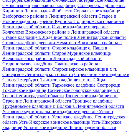
Сестрорецкое кладбище
Смоленское лютеранское кладбище
Смоленское православное кладбище
Солецкое кладбище в г.
Кириши в Ленинградской области
Сорвальское кладбище
Выборгского района в Ленинградской области
Старое и
Новое кладбища деревни Курпово Подпорожского района в
Ленинградской области
Старое кладбище в деревне
Колголемо Волховского района в Ленинградской области
Старое кладбище г. Лодейное поле в Ленинградской области
Старое кладбище деревни Немятово Волховского района в
Ленинградской области
Старое кладбище с. Паша в
Ленинградской области
Старое Муринское кладбище
Всеволожского района в Ленинградской области
Старопольское кладбище Сланцевского района в
Ленинградской области
Старосиверское кладбище в г. п.
Сиверское Ленинградской области
Стрельнинское кладбище в
Санкт-Петербурге
Таицкое кладбище в г. п. Тайцы
Ленинградской области
Тарховское кладбище Сестрорецк
Токсовское кладбище
Тосненское городское кладбище в г.
Тосно Ленинградской области
Тосненское кладбище в п.
Строение Ленинградской области
Троицкое кладбище
Труфановское кладбище г. Волхов в Ленинградской области
Угловское муниципальное кладбище в деревне Углово
Ленинградской области
Успенское кладбище Ленинградская
область
Усть-Ижорское воинское кладбище
Усть-Ижорское
кладбище
Устьинское кладбище Ленинградской области