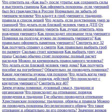
Что ответить на «Как вы?» после утраты: как сохранить силы
и выстроить границы
Как оформить похороны, если умерший
был без гражданства в России
Нормально ли забыть об
умершем человеке
Что кладут в гроб умершего: традиции,
правила и список вещей
Что делать, если родственник умер за
границей
Что делать если близкий человек умер в ДТП
От
чего можно неожиданно умереть
Как лучше отметить день
рождения умершего
Как происходит опознание тела умершего
Поминки на полгода: нужно ли поминать умершего?
Как
правильно оформить памятник умершего?
Смотреть все
32
Как получить справку о смерти
Как правильно выбрать гроб
по размеру
Сколько стоит кремация
Как выбрать урну для
праха
Сколько обычно стоят похороны: полный расчет
расходов
Можно ли кремировать православного человека?
Что делать если близкий человек умер дома?
Как получить
пособие на погребение?
Обязательно ли проводить поминки?
Какие документы нужны для похорон
Что делать когда умер
человек: пошаговый порядок действий
Что происходит с
кредитом умершего?
Смотреть все
407
Зачем нужны поминки: духовный смысл, традиции и
организация
Что происходит на отпевании: порядок
проведения и традиции
Где обычно проводится отпевание
Христианские похороны: традиции, обряды и правила
Можно
ли проводить похороны без религиозного обряда
Что такое
отпевание и обязательно ли его проводить?
Значение венков