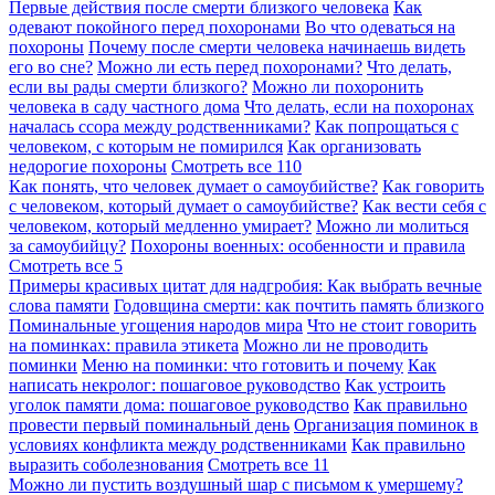
Первые действия после смерти близкого человека
Как
одевают покойного перед похоронами
Во что одеваться на
похороны
Почему после смерти человека начинаешь видеть
его во сне?
Можно ли есть перед похоронами?
Что делать,
если вы рады смерти близкого?
Можно ли похоронить
человека в саду частного дома
Что делать, если на похоронах
началась ссора между родственниками?
Как попрощаться с
человеком, с которым не помирился
Как организовать
недорогие похороны
Смотреть все
110
Как понять, что человек думает о самоубийстве?
Как говорить
с человеком, который думает о самоубийстве?
Как вести себя с
человеком, который медленно умирает?
Можно ли молиться
за самоубийцу?
Похороны военных: особенности и правила
Смотреть все
5
Примеры красивых цитат для надгробия: Как выбрать вечные
слова памяти
Годовщина смерти: как почтить память близкого
Поминальные угощения народов мира
Что не стоит говорить
на поминках: правила этикета
Можно ли не проводить
поминки
Меню на поминки: что готовить и почему
Как
написать некролог: пошаговое руководство
Как устроить
уголок памяти дома: пошаговое руководство
Как правильно
провести первый поминальный день
Организация поминок в
условиях конфликта между родственниками
Как правильно
выразить соболезнования
Смотреть все
11
Можно ли пустить воздушный шар с письмом к умершему?