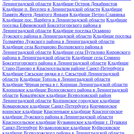
Ленинградской области
Кладбище Остров Декабристов
Кладбище п. Веселец в Ленинградской области
Кладбище
Памяти Жертв Девятого Января
Кладбище Петро-Славянка
Кладбище пос. Варбеги в Ленинградской области
Кладбище
поселка Ефимовский Бокситогорского района в
Ленинградской области
Кладбище поселка Осьмино
Лужского района в Ленинградской области
Кладбище поселка
Толмачёво Лужского района в Ленинградской области
Кладбище села Колчаново Волховского района в
Ленинградской области
Кладбище села Путилово Кировского
района в Ленинградской области
Кладбище села Сомино
Бокситогорского района в Ленинградской области
Кладбище
Старо-Паново в Красносельском районе Санкт-Петербурга
Кладбище Сясьские рядки в г. Сясьстрой Ленинградской
области
Кладбище Тополь в Ленинградской области
Кладбище Чёрная речка в г. Кириши Ленинградской области
Клопицкое кладбище Волосовского района в Ленинградской
области
Ковалёвское кладбище Всеволожский район
Ленинградской области
Колпинское городское кладбище
Комаровское кладбище Санкт-Петербурга
Корчминское
воинское кладбище
Красненькое кладбище
Красногорское
кладбище Лужского района в Ленинградской области
Красносельское кладбище
Кузьминское кладбище г. Пушкин
Санкт-Петербург
Кузьмоловское кладбище
Куйвозовское
кладбище Всеволожского района в Ленинградской области