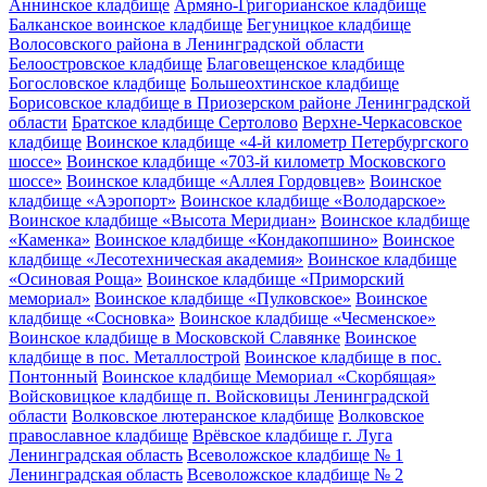
Аннинское кладбище
Армяно-Григорианское кладбище
Балканское воинское кладбище
Бегуницкое кладбище
Волосовского района в Ленинградской области
Белоостровское кладбище
Благовещенское кладбище
Богословское кладбище
Большеохтинское кладбище
Борисовское кладбище в Приозерском районе Ленинградской
области
Братское кладбище Сертолово
Верхне-Черкасовское
кладбище
Воинское кладбище «4-й километр Петербургского
шоссе»
Воинское кладбище «703-й километр Московского
шоссе»
Воинское кладбище «Аллея Гордовцев»
Воинское
кладбище «Аэропорт»
Воинское кладбище «Володарское»
Воинское кладбище «Высота Меридиан»
Воинское кладбище
«Каменка»
Воинское кладбище «Кондакопшино»
Воинское
кладбище «Лесотехническая академия»
Воинское кладбище
«Осиновая Роща»
Воинское кладбище «Приморский
мемориал»
Воинское кладбище «Пулковское»
Воинское
кладбище «Сосновка»
Воинское кладбище «Чесменское»
Воинское кладбище в Московской Славянке
Воинское
кладбище в пос. Металлострой
Воинское кладбище в пос.
Понтонный
Воинское кладбище Мемориал «Скорбящая»
Войсковицкое кладбище п. Войсковицы Ленинградской
области
Волковское лютеранское кладбище
Волковское
православное кладбище
Врёвское кладбище г. Луга
Ленинградская область
Всеволожское кладбище № 1
Ленинградская область
Всеволожское кладбище № 2