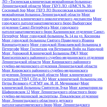
ЛО «Тосненская клиническая межрайонная больница»
Ленинградской области
Морг ГБУЗ ЛО «ЦМСЧ № 38»
Сосновый бор
Морг ГБУЗ ЛО Волосовская клиническая
межрайонная больница Ленинградской области
Морг
городского клинического онкологического диспансера
Морг
городского патологоанатомического бюро Выборгское
отделение Санкт-Петербурга
Морг городского
патологоанатомического бюро Калининское отделение Санкт-
Петербург
Морг городской больницы № 14 на ул. Косинова
Морг городской больницы Святого Праведного Иоанна
Кронштадтского
Морг городской Николаевской больницы в
Петергофе
Морг Госпиталя для Ветеранов Войн на Народной
Морг Дорожной Клинической Больницы РЖД
Морг
Кингисеппского районного судебно-медицинского отделения
Ленинградской области
Морг Киришского районного
судебно-медицинского отделения Ленинградской области
Морг Кировского районного судебно-медицинского
отделения Ленинградской области
Морг клинического
госпиталя ГУВД СПб и ЛО
Морг клинической больницы им.
Петра Великого (СЗГМУ им. И. И. Мечникова)
Морг
клинической больницы Святителя Луки
Морг крематория на
Шафировском 12
Морг Ленинградского областного бюро
судебно-медицинской экспертизы, Пикалевское отделение
Морг Ленинградского областного детского
патологоанатомического бюро
Морг Ленинградского