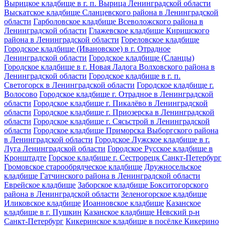
Вырицкое кладбище в г. п. Вырица Ленинградской области
Выскатское кладбище Сланцевского района в Ленинградской
области
Гарболовское кладбище Всеволожского района в
Ленинградской области
Глажевское кладбище Киришского
района в Ленинградской области
Гореловское кладбище
Городское кладбище (Ивановское) в г. Отрадное
Ленинградской области
Городское кладбище (Сланцы)
Городское кладбище в г. Новая Ладога Волховского района в
Ленинградской области
Городское кладбище в г. п.
Светогорск в Ленинградской области
Городское кладбище г.
Волосово
Городское кладбище г. Отрадное в Ленинградской
области
Городское кладбище г. Пикалёво в Ленинградской
области
Городское кладбище г. Приозерска в Ленинградской
области
Городское кладбище г. Сясьстрой в Ленинградской
области
Городское кладбище Приморска Выборгского района
в Ленинградской области
Городское Лужское кладбище в г.
Луга Ленинградской области
Городское Русское кладбище в
Кронштадте
Горское кладбище г. Сестрорецк Санкт-Петербург
Громовское старообрядческое кладбище
Дружносельское
кладбище Гатчинского района в Ленинградской области
Еврейское кладбище
Заборское кладбище Бокситогорского
района в Ленинградской области
Зеленогорское кладбище
Иликовское кладбище
Иоанновское кладбище
Казанское
кладбище в г. Пушкин
Казанское кладбище Невский р-н
Санкт-Петербург
Кикеринское кладбище в посёлке Кикерино