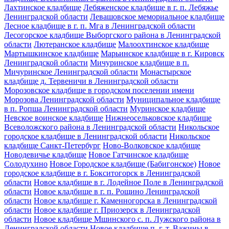
Лахтинское кладбище
Лебяженское кладбище в г. п. Лебяжье
Ленинградской области
Левашовское мемориальное кладбище
Лесное кладбище в г. п. Мга в Ленинградской области
Лесогорское кладбище Выборгского района в Ленинградской
области
Лютеранское кладбище
Малоохтинское кладбище
Мартышкинское кладбище
Марьинское кладбище в г. Кировск
Ленинградской области
Мичуринское кладбище в п.
Мичуринское Ленинградской области
Монастырское
кладбище д. Тервеничи в Ленинградской области
Морозовское кладбище в городском поселении имени
Морозова Ленинградской области
Муниципальное кладбище
в п. Ропша Ленинградской области
Муринское кладбище
Невское воинское кладбище
Нижнеосельковское кладбище
Всеволожского района в Ленинградской области
Никольское
городское кладбище в Ленинградской области
Никольское
кладбище Санкт-Петербург
Ново-Волковское кладбище
Новодевичье кладбище
Новое Гатчинское кладбище
Солодухино
Новое Городское кладбище (Бабигонское)
Новое
городское кладбище в г. Бокситогорск в Ленинградской
области
Новое кладбище в г. Лодейное Поле в Ленинградской
области
Новое кладбище в г. п. Рощино Ленинградской
области
Новое кладбище г. Каменногорска в Ленинградской
области
Новое кладбище г. Приозерск в Ленинградской
области
Новое кладбище Мшинского с. п. Лужского района в
Ленинградской области
Новое кладбище п. г. т. Важины в