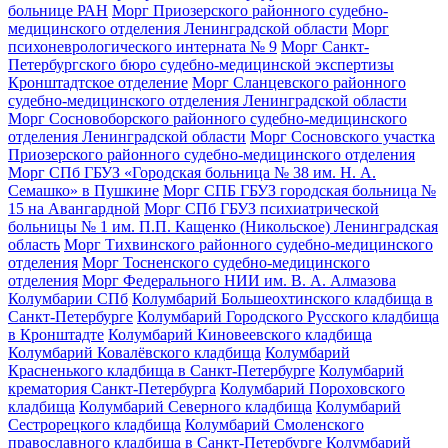
больнице РАН
Морг Приозерского районного судебно-
медицинского отделения Ленинградской области
Морг
психоневрологического интерната № 9
Морг Санкт-
Петербургского бюро судебно-медицинской экспертизы
Кронштадтское отделение
Морг Сланцевского районного
судебно-медицинского отделения Ленинградской области
Морг Сосновоборского районного судебно-медицинского
отделения Ленинградской области
Морг Сосновского участка
Приозерского районного судебно-медицинского отделения
Морг СПб ГБУЗ «Городская больница № 38 им. Н. А.
Семашко» в Пушкине
Морг СПБ ГБУЗ городская больница №
15 на Авангардной
Морг СПб ГБУЗ психиатрической
больницы № 1 им. П.П. Кащенко (Никольское) Ленинградская
область
Морг Тихвинского районного судебно-медицинского
отделения
Морг Тосненского судебно-медицинского
отделения
Морг Федерального НИИ им. В. А. Алмазова
Колумбарии СПб
Колумбарий Большеохтинского кладбища в
Санкт-Петербурге
Колумбарий Городского Русского кладбища
в Кронштадте
Колумбарий Киновеевского кладбища
Колумбарий Ковалёвского кладбища
Колумбарий
Красненького кладбища в Санкт-Петербурге
Колумбарий
крематория Cанкт-Петербурга
Колумбарий Пороховского
кладбища
Колумбарий Северного кладбища
Колумбарий
Сестрорецкого кладбища
Колумбарий Смоленского
православного кладбища в Санкт-Петербурге
Колумбарий