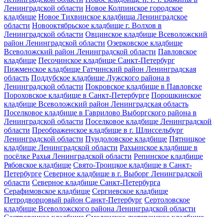
Ленинградской области
Новое Колпинское городское
кладбище
Новое Тихвинское кладбища Ленинградское
области
Новооктябрьское кладбище г. Волхов в
Ленинградской области
Овцинское кладбище Всеволожский
район Ленинградской области
Озерковское кладбище
Всеволожский район Ленинградской области
Павловское
кладбище
Песочинское кладбище Санкт-Петербург
Пижменское кладбище Гатчинский район Ленинградская
область
Поддубское кладбище Лужского района в
Ленинградской области
Покровское кладбище в Павловске
Пороховское кладбище в Санкт-Петербурге
Порошкинское
кладбище Всеволожский район Ленинградская область
Поселковое кладбище в Гаврилово Выборгского района в
Ленинградской области
Поселковое кладбище Ленинградской
области
Преображенское кладбище в г. Шлиссельбург
Ленинградской области
Пундоловское кладбище
Пятницкое
кладбище Ленинградской области
Рахьинское кладбище в
посёлке Рахья Ленинградской области
Репинское кладбище
Рябовское кладбище
Свято-Троицкое кладбище в Санкт-
Петербурге
Северное кладбище в г. Выборг Ленинградской
области
Северное кладбище Санкт-Петербурга
Серафимовское кладбище
Сергиевское кладбище
Петродворцовый район Санкт-Петербург
Сертоловское
кладбище Всеволожского района Ленинградской области