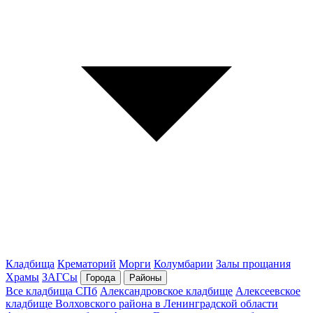
Кладбища
Крематорий
Морги
Колумбарии
Залы прощания
Храмы
ЗАГСы
Города
Районы
Все кладбища СПб
Александровское кладбище
Алексеевское
кладбище Волховского района в Ленинградской области