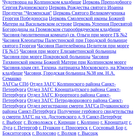
Чудотворца на Колпинском кладбище
Церковь Преподобного
Сергия Радонежского
Церковь Рождества святого Иоанна
Предтечи "Чесменская"
Церковь Святого Великомученика
Георгия Победоносца
Церковь Смоленской иконы Божией
Матери на Васильевском острове
Церковь Успения Пресвятой
Богородицы на Громовском старообрядческом кладбище
Часовня (молитвенная комната) св. Ольги при морге ГБ №2
Часовня Клеопатры Палестинской при Городской больнице
святого Георгия
Часовня Пантелеймона Целителя при морге
ГБ №15
Часовня при морге Елизаветинской больницы
Часовня при морге Покровской больницы
Часовня
Тихвинской иконы Божией Матери при Колпинском морге
Часовня-храм свт. Тихона, патриарха Московского, на Южном
кладбище
Часовня, Городская больница №38 им. Н.А.
Семашко
ЗАГСы СПб
Отдел ЗАГС Колпинского района Санкт-
Петербурга
Отдел ЗАГС Кронштадтского района Санкт-
Петербурга
Отдел ЗАГС Курортного района Санкт-
Петербурга
Отдел ЗАГС Петродворцового района Санкт-
Петербурга
Отдел регистрации смерти ЗАГСа Пушкинского
района Санкт-Петербурга
Получение гербового свидетельства
о смерти ЗАГС на ул. Достоевского д. 9 Санкт-Петербург
г. Выборг
г. Всеволожск
г. Кириши
г. Колпино
г. Кронштадт
г.
Луга
г. Петергоф
г. Пушкин
г. Приозерск
г. Сосновый Бор
г.
Бокситогорск
г. Волосово
г. Волхов
г. Высоцк