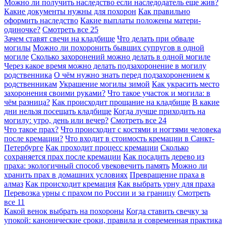
Можно ли получить наследство если наследодатель еще жив?
Какие документы нужны для похорон
Как правильно
оформить наследство
Какие выплаты положены матери-
одиночке?
Смотреть все
25
Зачем ставят свечи на кладбище
Что делать при обвале
могилы
Можно ли похоронить бывших супругов в одной
могиле
Сколько захоронений можно делать в одной могиле
Через какое время можно делать подзахоронение в могилу
родственника
О чём нужно знать перед подзахоронением к
родственникам
Украшение могилы зимой
Как украсить место
захоронения своими руками?
Что такое участок и могила: в
чём разница?
Как происходит прощание на кладбище
В какие
дни нельзя посещать кладбище
Когда лучше приходить на
могилу: утро, день или вечер?
Смотреть все
24
Что такое прах?
Что происходит с костями и ногтями человека
после кремации?
Что входит в стоимость кремации в Санкт-
Петербурге
Как проходит процесс кремации
Сколько
сохраняется прах после кремации
Как посадить дерево из
праха: экологичный способ увековечить память
Можно ли
хранить прах в домашних условиях
Превращение праха в
алмаз
Как происходит кремация
Как выбрать урну для праха
Перевозка урны с прахом по России и за границу
Смотреть
все
11
Какой венок выбрать на похороны
Когда ставить свечку за
упокой: канонические сроки, правила и современная практика