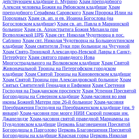
действующем кладбище п. Мурино
Храм преподобного
Алексия человека Божия на Рябовском кладбище
Храм
преподобного Серафима Саровского
Храм Пророка Илии на
Пороховых
Храм св. ап. и ев. Иоанна Богослова (на
Богословском кладбище)
Храм св. ап. Павла в Мариинской
больнице
Храм св. Архистратига Божия Михаила при
Всеволожской ЦРБ
Храм свт. Николая Чудотворца в пос.
Саблино
Храм свт. Николая Чудотворца на Большеохтинском
кладбище
Храм святителя Луки при больнице на Чугунной
Храм Свято-Троицкой Александро-Невской Лавры в Санкт-
Петербурге
Храм святого праведного Иова
Многострадального на Волковском кладбище
Храм Святой
Живоначальной Троицы на Петергофском городском
кладбище
Храм Святой Троицы на Киновеевском кладбище
Храм Святой Троицы при Александровской больнице
Храм
Святых Святителей Геннадия и Евфимия
Храм Сретения
Господня на Гражданском проспекте
Храм Успения Пресвятой
Богородицы на Северном кладбище
Храм-часовня во имя
иконы Божией Матери при 26-й больнице
Храм-часовня
Преображения Господня на Преображенском кладбище (им. 9
января)
Храм-часовня при морге НИИ Скорой помощи им.
Джанелидзе
Храм-часовня святой праведной Мариамны на
Пундоловском кладбище
Церковь Благовещения Пресвятой
Богородицы в Парголово
Церковь Благовещения Пресвятой
Богородицы на кладбище Красная горка
Церковь Николая