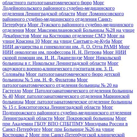
областного патологоанатомического бюро
Морг
Лодейнопольского районного судебно-медицинского
отделения Ленинградской области
Морг Ломоносовского
районного судебно-медицинского отделения Санкт-
Петербурга
Морг Лужского районного судебно-медицинского
отделения
Морг Максимилиановской Больницы №28 на улице
Декабристов
Морг на Костюшко отделение СМЭ
Морг на
улице Красина 10
Морг на улице Сантьяго-де-Куба
Морг
НИИ акушерства и гинекологии им. Д. О. Отта РАМН
Морг
НИИ онкологии им. профессора Н. Н. Петрова
Морг НИИ
скорой помощи им. И. И. Джанелидзе
Морг Никольской
больницы в г. Никольске Ленинградской области
Морг
окружного военно-клинического госпиталя им. З. П.
Соловьёва
Морг патологоанатомического бюро детской
больницы № 5 им. Н. Ф. Филатова
Морг
патологоанатомического отделения больницы № 20 на
Гастелло
Морг Патологоанатомического отделения больницы
№ 40
Морг патологоанатомического отделения Мариинской
больницы
Морг патологоанатомическое отделение больницы
№ 15 г. Бокситогорска Ленинградской области
Морг
Подпорожского районного судебно-медицинского отделения
Ленинградской области
Морг Покровской больницы
Морг
при Академии ГБОУ ВПО СПБГПМУ Минздрава России в
Санкт-Петербурге
Морг при Больнице №26 на улице
Костюшко 2
Морг при Санкт-Петербургской клинической