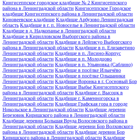
Кингисеппское городское кладбище № 2 Кингисеппского
района в Ленинградской области
Кингисеппское Городское
кладбище Кингисеппского района в Ленинградской области
Киновеевское кладбище
Кладбище Арбузово Ленинградская
область
Кладбище в г. п. Новоселье в Ленинградской области
Кладбище в д. Надкопанье в Ленинградской области
Кладбище в Кирилловском Выборгского района в
Ленинградской области
Кладбище в Лейпясуо Выборгского
района в Ленинградской области
Кладбище в п. Елизаветино
Ленинградской области
Кладбище в п. Лисино-Корпус
Ленинградской области
Кладбище в п. Молодцово
Ленинградской области
Кладбище в п. Ульяновка (Саблино)
Ленинградской области
Кладбище в посёлке Ильичёво
Ленинградской области
Кладбище в посёлке Ольшаники
Ленинградской области
Кладбище Воронка в г. Сосновый Бор
Ленинградской области
Кладбище Выбье Кингисеппского
района в Ленинградской области
Кладбище г. Высоцк в
Ленинградской области
Кладбище г. Каменногорска в
Ленинградской области
Кладбище Графская гора в городе
Никольское в Ленинградской области
Кладбище деревни
Березовик Киришского района в Ленинградской области
Кладбище деревни Большая Вруда Волосовского района в
Ленинградской области
Кладбище деревни Бор Волховского
района в Ленинградской области
Кладбище деревни Бор
Киришского района в Ленинградской области
Кладбище