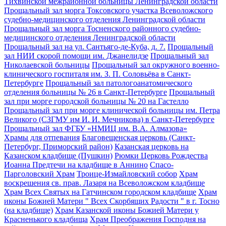
Тихвинской межрайонной больницы Ленинградской области
Прощальный зал морга Токсовского участка Всеволожского
судебно-медицинского отделения Ленинградской области
Прощальный зал морга Тосненского районного судебно-
медицинского отделения Ленинградской области
Прощальный зал на ул. Сантьяго-де-Куба, д. 7.
Прощальный
зал НИИ скорой помощи им. Джанелидзе
Прощальный зал
Николаевской больницы
Прощальный зал окружного военно-
клинического госпиталя им. З. П. Соловьёва в Санкт-
Петербурге
Прощальный зал патологоанатомического
отделения больницы № 26 в Санкт-Петербурге
Прощальный
зал при морге городской больницы № 20 на Гастелло
Прощальный зал при морге клинической больницы им. Петра
Великого (СЗГМУ им И. И. Мечникова) в Санкт-Петербурге
Прощальный зал ФГБУ «НМИЦ им. В.А. Алмазова»
Храмы для отпевания
Благовещенская церковь (Санкт-
Петербург, Приморский район)
Казанская церковь на
Казанском кладбище (Пушкин)
Рюмки Церковь Рождества
Иоанна Предтечи на кладбище в Аннино
Спасо-
Парголовский Храм
Троице-Измайловский собор
Храм
воскрешения св. прав. Лазаря на Всеволожском кладбище
Храм Всех Святых на Гатчинском городском кладбище
Храм
иконы Божией Матери " Всех Скорбящих Радости " в г. Тосно
(на кладбище)
Храм Казанской иконы Божией Матери у
Красненького кладбища
Храм Преображения Господня на