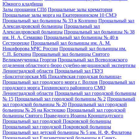
Южного кладбища
Залы прощания СПб
Прощальные залы крематория
Прощальные залы морга на Екатерининском 10 СМЭ
Прощальный зал больницы № 33 в Колпино
Прощальный зал
Александровской больницы
Прощальный зал
Александровской больницы
Прощальный зал больницы № 38
им. Н. А. Семашко
Прощальный зал больницы № 40 в
Сестрорецке
Прощальный зал больницы им. А. М.
Никифорова МЧС России
Прощальный зал больницы им.
С.П. Боткина
Прощальный зал больницы Святого
Великомученика Георгия
Прощальный зал Всеволожского
отделения областного бюро судебно-медицинской экспертизы
Ленинградской области
Прощальный зал ГБУЗ
«Бокситогорская МБ Пикалёвская городская больница»
Прощальный зал городского морга г. Волхов
Прощальный зал
городского морга Тихвинского районного СМО
Ленинградской области
Прощальный зал городской больницы
№ 15
Прощальный зал городской больницы № 2
Прощальный
зал городской больницы № 20
Прощальный зал городской
больницы № 26 на Костюшко
Прощальный зал городской
больницы Святого Праведного Иоанна Кронштадтского
Прощальный зал городской Покровской больницы
Прощальный зал городской Покровской больницы
Прощальный зал детской больницы № 5 им. Н. Ф. Филатова
Прощальный зал Елизаветинской больницы в Санкт-