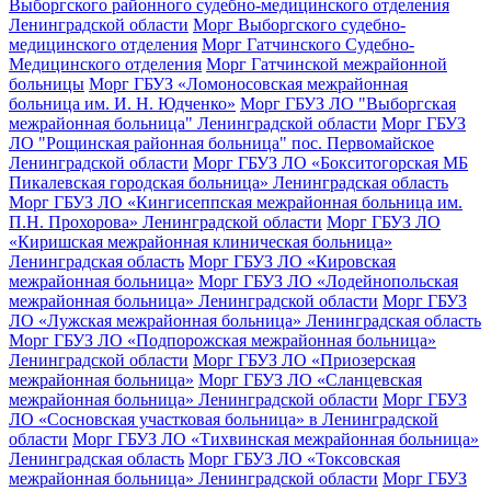
Выборгского районного судебно-медицинского отделения
Ленинградской области
Морг Выборгского судебно-
медицинского отделения
Морг Гатчинского Судебно-
Медицинского отделения
Морг Гатчинской межрайонной
больницы
Морг ГБУЗ «Ломоносовская межрайонная
больница им. И. Н. Юдченко»
Морг ГБУЗ ЛО "Выборгская
межрайонная больница" Ленинградской области
Морг ГБУЗ
ЛО "Рощинская районная больница" пос. Первомайское
Ленинградской области
Морг ГБУЗ ЛО «Бокситогорская МБ
Пикалевская городская больница» Ленинградская область
Морг ГБУЗ ЛО «Кингисеппская межрайонная больница им.
П.Н. Прохорова» Ленинградской области
Морг ГБУЗ ЛО
«Киришская межрайонная клиническая больница»
Ленинградская область
Морг ГБУЗ ЛО «Кировская
межрайонная больница»
Морг ГБУЗ ЛО «Лодейнопольская
межрайонная больница» Ленинградской области
Морг ГБУЗ
ЛО «Лужская межрайонная больница» Ленинградская область
Морг ГБУЗ ЛО «Подпорожская межрайонная больница»
Ленинградской области
Морг ГБУЗ ЛО «Приозерская
межрайонная больница»
Морг ГБУЗ ЛО «Сланцевская
межрайонная больница» Ленинградской области
Морг ГБУЗ
ЛО «Сосновская участковая больница» в Ленинградской
области
Морг ГБУЗ ЛО «Тихвинская межрайонная больница»
Ленинградская область
Морг ГБУЗ ЛО «Токсовская
межрайонная больница» Ленинградской области
Морг ГБУЗ