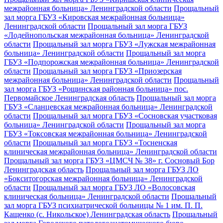
межрайонная больница» Ленинградской области
Прощальный
зал морга ГБУЗ «Кировская межрайонная больница»
Ленинградской области
Прощальный зал морга ГБУЗ
«Лодейнопольская межрайонная больница» Ленинградской
области
Прощальный зал морга ГБУЗ «Лужская межрайонная
больница» Ленинградской области
Прощальный зал морга
ГБУЗ «Подпорожская межрайонная больница» Ленинградской
области
Прощальный зал морга ГБУЗ «Приозерская
межрайонная больница» Ленинградской области
Прощальный
зал морга ГБУЗ «Рощинская районная больница» пос.
Первомайское Ленинградская область
Прощальный зал морга
ГБУЗ «Сланцевская межрайонная больница» Ленинградской
области
Прощальный зал морга ГБУЗ «Сосновская участковая
больница» Ленинградской области
Прощальный зал морга
ГБУЗ «Токсовская межрайонная больница» Ленинградской
области
Прощальный зал морга ГБУЗ «Тосненская
клиническая межрайонная больница» Ленинградской области
Прощальный зал морга ГБУЗ «ЦМСЧ № 38» г. Сосновый Бор
Ленинградская область
Прощальный зал морга ГБУЗ ЛО
«Бокситогорская межрайонная больница» Ленинградской
области
Прощальный зал морга ГБУЗ ЛО «Волосовская
клиническая больница» Ленинградской области
Прощальный
зал морга ГБУЗ психиатрической больницы № 1 им. П. П.
Кащенко (с. Никольское) Ленинградская область
Прощальный