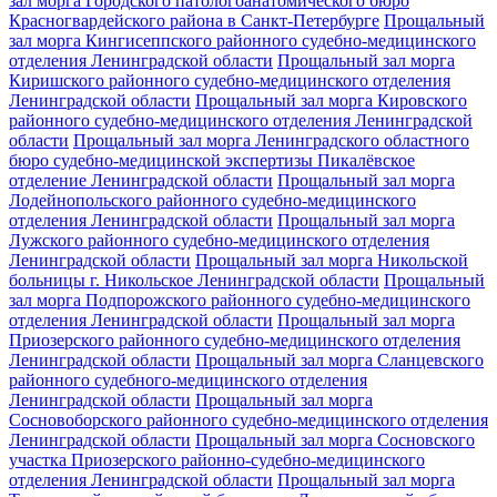
зал морга Городского патологоанатомического бюро
Красногвардейского района в Санкт-Петербурге
Прощальный
зал морга Кингисеппского районного судебно-медицинского
отделения Ленинградской области
Прощальный зал морга
Киришского районного судебно-медицинского отделения
Ленинградской области
Прощальный зал морга Кировского
районного судебно-медицинского отделения Ленинградской
области
Прощальный зал морга Ленинградского областного
бюро судебно-медицинской экспертизы Пикалёвское
отделение Ленинградской области
Прощальный зал морга
Лодейнопольского районного судебно-медицинского
отделения Ленинградской области
Прощальный зал морга
Лужского районного судебно-медицинского отделения
Ленинградской области
Прощальный зал морга Никольской
больницы г. Никольское Ленинградской области
Прощальный
зал морга Подпорожского районного судебно-медицинского
отделения Ленинградской области
Прощальный зал морга
Приозерского районного судебно-медицинского отделения
Ленинградской области
Прощальный зал морга Сланцевского
районного судебного-медицинского отделения
Ленинградской области
Прощальный зал морга
Сосновоборского районного судебно-медицинского отделения
Ленинградской области
Прощальный зал морга Сосновского
участка Приозерского районно-судебно-медицинского
отделения Ленинградской области
Прощальный зал морга