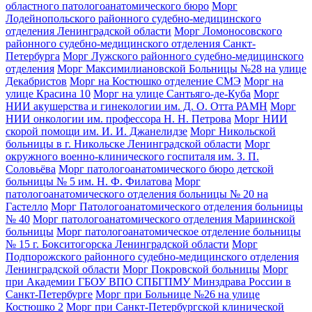
областного патологоанатомического бюро
Морг
Лодейнопольского районного судебно-медицинского
отделения Ленинградской области
Морг Ломоносовского
районного судебно-медицинского отделения Санкт-
Петербурга
Морг Лужского районного судебно-медицинского
отделения
Морг Максимилиановской Больницы №28 на улице
Декабристов
Морг на Костюшко отделение СМЭ
Морг на
улице Красина 10
Морг на улице Сантьяго-де-Куба
Морг
НИИ акушерства и гинекологии им. Д. О. Отта РАМН
Морг
НИИ онкологии им. профессора Н. Н. Петрова
Морг НИИ
скорой помощи им. И. И. Джанелидзе
Морг Никольской
больницы в г. Никольске Ленинградской области
Морг
окружного военно-клинического госпиталя им. З. П.
Соловьёва
Морг патологоанатомического бюро детской
больницы № 5 им. Н. Ф. Филатова
Морг
патологоанатомического отделения больницы № 20 на
Гастелло
Морг Патологоанатомического отделения больницы
№ 40
Морг патологоанатомического отделения Мариинской
больницы
Морг патологоанатомическое отделение больницы
№ 15 г. Бокситогорска Ленинградской области
Морг
Подпорожского районного судебно-медицинского отделения
Ленинградской области
Морг Покровской больницы
Морг
при Академии ГБОУ ВПО СПБГПМУ Минздрава России в
Санкт-Петербурге
Морг при Больнице №26 на улице
Костюшко 2
Морг при Санкт-Петербургской клинической