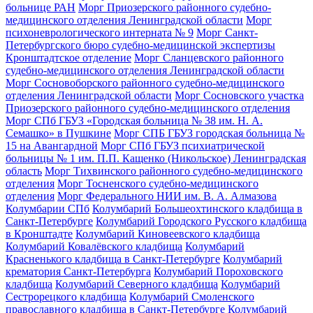
больнице РАН
Морг Приозерского районного судебно-
медицинского отделения Ленинградской области
Морг
психоневрологического интерната № 9
Морг Санкт-
Петербургского бюро судебно-медицинской экспертизы
Кронштадтское отделение
Морг Сланцевского районного
судебно-медицинского отделения Ленинградской области
Морг Сосновоборского районного судебно-медицинского
отделения Ленинградской области
Морг Сосновского участка
Приозерского районного судебно-медицинского отделения
Морг СПб ГБУЗ «Городская больница № 38 им. Н. А.
Семашко» в Пушкине
Морг СПБ ГБУЗ городская больница №
15 на Авангардной
Морг СПб ГБУЗ психиатрической
больницы № 1 им. П.П. Кащенко (Никольское) Ленинградская
область
Морг Тихвинского районного судебно-медицинского
отделения
Морг Тосненского судебно-медицинского
отделения
Морг Федерального НИИ им. В. А. Алмазова
Колумбарии СПб
Колумбарий Большеохтинского кладбища в
Санкт-Петербурге
Колумбарий Городского Русского кладбища
в Кронштадте
Колумбарий Киновеевского кладбища
Колумбарий Ковалёвского кладбища
Колумбарий
Красненького кладбища в Санкт-Петербурге
Колумбарий
крематория Cанкт-Петербурга
Колумбарий Пороховского
кладбища
Колумбарий Северного кладбища
Колумбарий
Сестрорецкого кладбища
Колумбарий Смоленского
православного кладбища в Санкт-Петербурге
Колумбарий