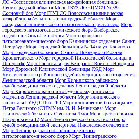
ЛО «Тосненская клиническая межрайонная больница»
Ленинградской области
Морг ГБУЗ ЛО «ЦМСЧ № 38»
Сосновый бор
Морг ГБУЗ ЛО Волосовская клиническая
межрайонная больница Ленинградской области
Морг
городского клинического онкологического диспансера
Морг
городского патологоанатомического бюро Выборгское
отделение Санкт-Петербурга
Морг городского
патологоанатомического бюро Калининское отделение Санкт-
Петербург
Морг городской больницы № 14 на ул. Косинова
Морг городской больницы Святого Праведного Иоанна
Кронштадтского
Морг городской Николаевской больницы в
Петергофе
Морг Госпиталя для Ветеранов Войн на Народной
Морг Дорожной Клинической Больницы РЖД
Морг
Кингисеппского районного судебно-медицинского отделения
Ленинградской области
Морг Киришского районного
судебно-медицинского отделения Ленинградской области
Морг Кировского районного судебно-медицинского
отделения Ленинградской области
Морг клинического
госпиталя ГУВД СПб и ЛО
Морг клинической больницы им.
Петра Великого (СЗГМУ им. И. И. Мечникова)
Морг
клинической больницы Святителя Луки
Морг крематория на
Шафировском 12
Морг Ленинградского областного бюро
судебно-медицинской экспертизы, Пикалевское отделение
Морг Ленинградского областного детского
патологоанатомического бюро
Морг Ленинградского