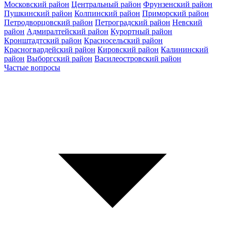
Московский район
Центральный район
Фрунзенский район
Пушкинский район
Колпинский район
Приморский район
Петродворцовский район
Петроградский район
Невский
район
Адмиралтейский район
Курортный район
Кронштадтский район
Красносельский район
Красногвардейский район
Кировский район
Калининский
район
Выборгский район
Василеостровский район
Частые вопросы