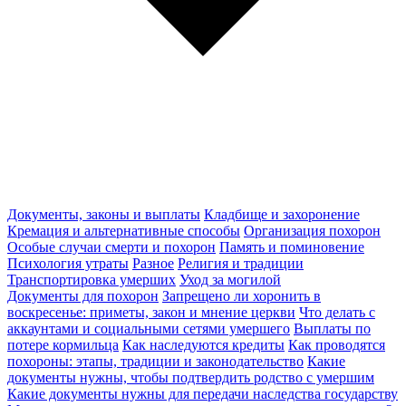
Документы, законы и выплаты
Кладбище и захоронение
Кремация и альтернативные способы
Организация похорон
Особые случаи смерти и похорон
Память и поминовение
Психология утраты
Разное
Религия и традиции
Транспортировка умерших
Уход за могилой
Документы для похорон
Запрещено ли хоронить в
воскресенье: приметы, закон и мнение церкви
Что делать с
аккаунтами и социальными сетями умершего
Выплаты по
потере кормильца
Как наследуются кредиты
Как проводятся
похороны: этапы, традиции и законодательство
Какие
документы нужны, чтобы подтвердить родство с умершим
Какие документы нужны для передачи наследства государству