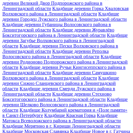
деревни Великий Двор Подпорожского района в
Ленинградской области
Кладбище деревни Горка Хваловская
Волховского района в Ленинградской области
Кладбище
деревни Городец Лужского района в Ленинградской области
Кладбище деревни Губаницы Волосовского района в
Ленинградской области
Кладбище деревни Журавлёво
Бокситогорского района в Ленинградской области
Кладбище
деревни Загубье Волховского района в Ленинградской
области
Кладбище деревни Пески Волховского района в
Ленинградской области
Кладбище деревни Реполка
Волосовского района в Ленинградской области
Кладбище
деревни Родионово Подпорожского района в Ленинградской
области
Кладбище деревни Ручьи Кингисеппского района в
Ленинградской области
Кладбище деревни Самушкино
Волховского района в Ленинградской области
Кладбище
деревни Сижно Сланцевского района в Ленинградской
области
Кладбище деревни Смерди Лужского района в
Ленинградской области
Кладбище деревни Стехново
Бокситогорского района в Ленинградской области
Кладбище
деревни Шелково Волосовского района в Ленинградской
области
Кладбище Колумбарий крематория и «Поле памяти»
в Санкт-Петербурге
Кладбище Красная Горка
Кладбище
Матокса Всеволожского района в Ленинградской области
Кладбище Мерятино в г. Кириши Ленинградской области
Кладбище Московская Славянка
Кладбище Новое в г. Гатчина