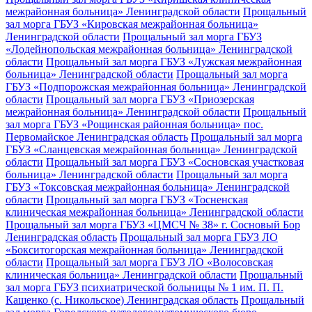
межрайонная больница» Ленинградской области
Прощальный
зал морга ГБУЗ «Кировская межрайонная больница»
Ленинградской области
Прощальный зал морга ГБУЗ
«Лодейнопольская межрайонная больница» Ленинградской
области
Прощальный зал морга ГБУЗ «Лужская межрайонная
больница» Ленинградской области
Прощальный зал морга
ГБУЗ «Подпорожская межрайонная больница» Ленинградской
области
Прощальный зал морга ГБУЗ «Приозерская
межрайонная больница» Ленинградской области
Прощальный
зал морга ГБУЗ «Рощинская районная больница» пос.
Первомайское Ленинградская область
Прощальный зал морга
ГБУЗ «Сланцевская межрайонная больница» Ленинградской
области
Прощальный зал морга ГБУЗ «Сосновская участковая
больница» Ленинградской области
Прощальный зал морга
ГБУЗ «Токсовская межрайонная больница» Ленинградской
области
Прощальный зал морга ГБУЗ «Тосненская
клиническая межрайонная больница» Ленинградской области
Прощальный зал морга ГБУЗ «ЦМСЧ № 38» г. Сосновый Бор
Ленинградская область
Прощальный зал морга ГБУЗ ЛО
«Бокситогорская межрайонная больница» Ленинградской
области
Прощальный зал морга ГБУЗ ЛО «Волосовская
клиническая больница» Ленинградской области
Прощальный
зал морга ГБУЗ психиатрической больницы № 1 им. П. П.
Кащенко (с. Никольское) Ленинградская область
Прощальный