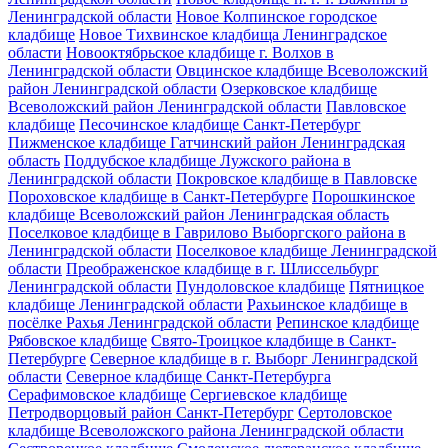
Ленинградской области
Новое Колпинское городское
кладбище
Новое Тихвинское кладбища Ленинградское
области
Новооктябрьское кладбище г. Волхов в
Ленинградской области
Овцинское кладбище Всеволожский
район Ленинградской области
Озерковское кладбище
Всеволожский район Ленинградской области
Павловское
кладбище
Песочинское кладбище Санкт-Петербург
Пижменское кладбище Гатчинский район Ленинградская
область
Поддубское кладбище Лужского района в
Ленинградской области
Покровское кладбище в Павловске
Пороховское кладбище в Санкт-Петербурге
Порошкинское
кладбище Всеволожский район Ленинградская область
Поселковое кладбище в Гаврилово Выборгского района в
Ленинградской области
Поселковое кладбище Ленинградской
области
Преображенское кладбище в г. Шлиссельбург
Ленинградской области
Пундоловское кладбище
Пятницкое
кладбище Ленинградской области
Рахьинское кладбище в
посёлке Рахья Ленинградской области
Репинское кладбище
Рябовское кладбище
Свято-Троицкое кладбище в Санкт-
Петербурге
Северное кладбище в г. Выборг Ленинградской
области
Северное кладбище Санкт-Петербурга
Серафимовское кладбище
Сергиевское кладбище
Петродворцовый район Санкт-Петербург
Сертоловское
кладбище Всеволожского района Ленинградской области