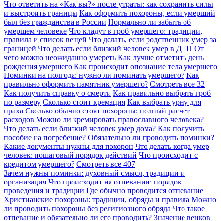
Что ответить на «Как вы?» после утраты: как сохранить силы
и выстроить границы
Как оформить похороны, если умерший
был без гражданства в России
Нормально ли забыть об
умершем человеке
Что кладут в гроб умершего: традиции,
правила и список вещей
Что делать, если родственник умер за
границей
Что делать если близкий человек умер в ДТП
От
чего можно неожиданно умереть
Как лучше отметить день
рождения умершего
Как происходит опознание тела умершего
Поминки на полгода: нужно ли поминать умершего?
Как
правильно оформить памятник умершего?
Смотреть все
32
Как получить справку о смерти
Как правильно выбрать гроб
по размеру
Сколько стоит кремация
Как выбрать урну для
праха
Сколько обычно стоят похороны: полный расчет
расходов
Можно ли кремировать православного человека?
Что делать если близкий человек умер дома?
Как получить
пособие на погребение?
Обязательно ли проводить поминки?
Какие документы нужны для похорон
Что делать когда умер
человек: пошаговый порядок действий
Что происходит с
кредитом умершего?
Смотреть все
407
Зачем нужны поминки: духовный смысл, традиции и
организация
Что происходит на отпевании: порядок
проведения и традиции
Где обычно проводится отпевание
Христианские похороны: традиции, обряды и правила
Можно
ли проводить похороны без религиозного обряда
Что такое
отпевание и обязательно ли его проводить?
Значение венков