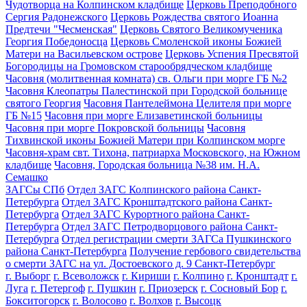
Чудотворца на Колпинском кладбище
Церковь Преподобного
Сергия Радонежского
Церковь Рождества святого Иоанна
Предтечи "Чесменская"
Церковь Святого Великомученика
Георгия Победоносца
Церковь Смоленской иконы Божией
Матери на Васильевском острове
Церковь Успения Пресвятой
Богородицы на Громовском старообрядческом кладбище
Часовня (молитвенная комната) св. Ольги при морге ГБ №2
Часовня Клеопатры Палестинской при Городской больнице
святого Георгия
Часовня Пантелеймона Целителя при морге
ГБ №15
Часовня при морге Елизаветинской больницы
Часовня при морге Покровской больницы
Часовня
Тихвинской иконы Божией Матери при Колпинском морге
Часовня-храм свт. Тихона, патриарха Московского, на Южном
кладбище
Часовня, Городская больница №38 им. Н.А.
Семашко
ЗАГСы СПб
Отдел ЗАГС Колпинского района Санкт-
Петербурга
Отдел ЗАГС Кронштадтского района Санкт-
Петербурга
Отдел ЗАГС Курортного района Санкт-
Петербурга
Отдел ЗАГС Петродворцового района Санкт-
Петербурга
Отдел регистрации смерти ЗАГСа Пушкинского
района Санкт-Петербурга
Получение гербового свидетельства
о смерти ЗАГС на ул. Достоевского д. 9 Санкт-Петербург
г. Выборг
г. Всеволожск
г. Кириши
г. Колпино
г. Кронштадт
г.
Луга
г. Петергоф
г. Пушкин
г. Приозерск
г. Сосновый Бор
г.
Бокситогорск
г. Волосово
г. Волхов
г. Высоцк