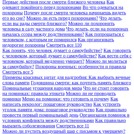
Первые действия после смерти близкого человека
Как
одевают покойного перед похоронами
Во что одеваться на
похороны
Почему после смерти человека начинаешь видеть
его во сне?
Можно ли есть перед похоронами?
Что делать,
если вы рады смерти близкого?
Можно ли похоронить
человека в саду частного дома
Что делать, если на похоронах
началась ссора между родственниками?
Как попрощаться с
человеком, с которым не помирился
Как организовать
недорогие похороны
Смотреть все
110
Как понять, что человек думает о самоубийстве?
Как говорить
с человеком, который думает о самоубийстве?
Как вести себя с
человеком, который медленно умирает?
Можно ли молиться
за самоубийцу?
Похороны военных: особенности и правила
Смотреть все
5
Примеры красивых цитат для надгробия: Как выбрать вечные
слова памяти
Годовщина смерти: как почтить память близкого
Поминальные угощения народов мира
Что не стоит говорить
на поминках: правила этикета
Можно ли не проводить
поминки
Меню на поминки: что готовить и почему
Как
написать некролог: пошаговое руководство
Как устроить
уголок памяти дома: пошаговое руководство
Как правильно
провести первый поминальный день
Организация поминок в
условиях конфликта между родственниками
Как правильно
выразить соболезнования
Смотреть все
11
Можно ли пустить воздушный шар с письмом к умершему?