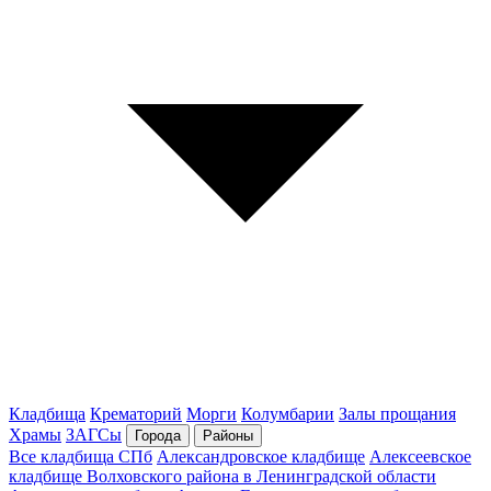
Кладбища
Крематорий
Морги
Колумбарии
Залы прощания
Храмы
ЗАГСы
Города
Районы
Все кладбища СПб
Александровское кладбище
Алексеевское
кладбище Волховского района в Ленинградской области