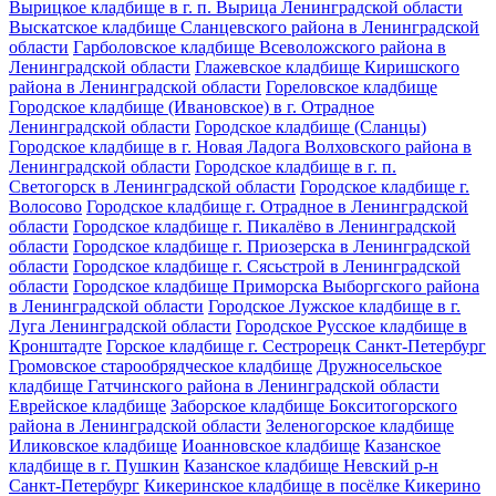
Вырицкое кладбище в г. п. Вырица Ленинградской области
Выскатское кладбище Сланцевского района в Ленинградской
области
Гарболовское кладбище Всеволожского района в
Ленинградской области
Глажевское кладбище Киришского
района в Ленинградской области
Гореловское кладбище
Городское кладбище (Ивановское) в г. Отрадное
Ленинградской области
Городское кладбище (Сланцы)
Городское кладбище в г. Новая Ладога Волховского района в
Ленинградской области
Городское кладбище в г. п.
Светогорск в Ленинградской области
Городское кладбище г.
Волосово
Городское кладбище г. Отрадное в Ленинградской
области
Городское кладбище г. Пикалёво в Ленинградской
области
Городское кладбище г. Приозерска в Ленинградской
области
Городское кладбище г. Сясьстрой в Ленинградской
области
Городское кладбище Приморска Выборгского района
в Ленинградской области
Городское Лужское кладбище в г.
Луга Ленинградской области
Городское Русское кладбище в
Кронштадте
Горское кладбище г. Сестрорецк Санкт-Петербург
Громовское старообрядческое кладбище
Дружносельское
кладбище Гатчинского района в Ленинградской области
Еврейское кладбище
Заборское кладбище Бокситогорского
района в Ленинградской области
Зеленогорское кладбище
Иликовское кладбище
Иоанновское кладбище
Казанское
кладбище в г. Пушкин
Казанское кладбище Невский р-н
Санкт-Петербург
Кикеринское кладбище в посёлке Кикерино