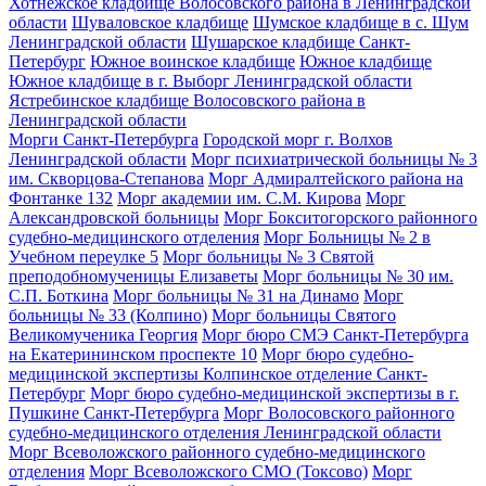
Хотнежское кладбище Волосовского района в Ленинградской
области
Шуваловское кладбище
Шумское кладбище в с. Шум
Ленинградской области
Шушарское кладбище Санкт-
Петербург
Южное воинское кладбище
Южное кладбище
Южное кладбище в г. Выборг Ленинградской области
Ястребинское кладбище Волосовского района в
Ленинградской области
Морги Санкт-Петербурга
Городской морг г. Волхов
Ленинградской области
Морг психиатрической больницы № 3
им. Скворцова-Степанова
Морг Адмиралтейского района на
Фонтанке 132
Морг академии им. С.М. Кирова
Морг
Александровской больницы
Морг Бокситогорского районного
судебно-медицинского отделения
Морг Больницы № 2 в
Учебном переулке 5
Морг больницы № 3 Святой
преподобномученицы Елизаветы
Морг больницы № 30 им.
С.П. Боткина
Морг больницы № 31 на Динамо
Морг
больницы № 33 (Колпино)
Морг больницы Святого
Великомученика Георгия
Морг бюро СМЭ Санкт-Петербурга
на Екатерининском проспекте 10
Морг бюро судебно-
медицинской экспертизы Колпинское отделение Санкт-
Петербург
Морг бюро судебно-медицинской экспертизы в г.
Пушкине Санкт-Петербурга
Морг Волосовского районного
судебно-медицинского отделения Ленинградской области
Морг Всеволожского районного судебно-медицинского
отделения
Морг Всеволожского СМО (Токсово)
Морг