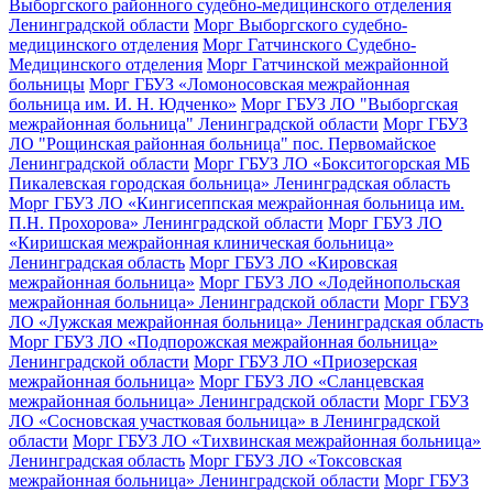
Выборгского районного судебно-медицинского отделения
Ленинградской области
Морг Выборгского судебно-
медицинского отделения
Морг Гатчинского Судебно-
Медицинского отделения
Морг Гатчинской межрайонной
больницы
Морг ГБУЗ «Ломоносовская межрайонная
больница им. И. Н. Юдченко»
Морг ГБУЗ ЛО "Выборгская
межрайонная больница" Ленинградской области
Морг ГБУЗ
ЛО "Рощинская районная больница" пос. Первомайское
Ленинградской области
Морг ГБУЗ ЛО «Бокситогорская МБ
Пикалевская городская больница» Ленинградская область
Морг ГБУЗ ЛО «Кингисеппская межрайонная больница им.
П.Н. Прохорова» Ленинградской области
Морг ГБУЗ ЛО
«Киришская межрайонная клиническая больница»
Ленинградская область
Морг ГБУЗ ЛО «Кировская
межрайонная больница»
Морг ГБУЗ ЛО «Лодейнопольская
межрайонная больница» Ленинградской области
Морг ГБУЗ
ЛО «Лужская межрайонная больница» Ленинградская область
Морг ГБУЗ ЛО «Подпорожская межрайонная больница»
Ленинградской области
Морг ГБУЗ ЛО «Приозерская
межрайонная больница»
Морг ГБУЗ ЛО «Сланцевская
межрайонная больница» Ленинградской области
Морг ГБУЗ
ЛО «Сосновская участковая больница» в Ленинградской
области
Морг ГБУЗ ЛО «Тихвинская межрайонная больница»
Ленинградская область
Морг ГБУЗ ЛО «Токсовская
межрайонная больница» Ленинградской области
Морг ГБУЗ