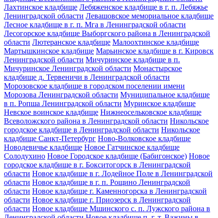
Лахтинское кладбище
Лебяженское кладбище в г. п. Лебяжье
Ленинградской области
Левашовское мемориальное кладбище
Лесное кладбище в г. п. Мга в Ленинградской области
Лесогорское кладбище Выборгского района в Ленинградской
области
Лютеранское кладбище
Малоохтинское кладбище
Мартышкинское кладбище
Марьинское кладбище в г. Кировск
Ленинградской области
Мичуринское кладбище в п.
Мичуринское Ленинградской области
Монастырское
кладбище д. Тервеничи в Ленинградской области
Морозовское кладбище в городском поселении имени
Морозова Ленинградской области
Муниципальное кладбище
в п. Ропша Ленинградской области
Муринское кладбище
Невское воинское кладбище
Нижнеосельковское кладбище
Всеволожского района в Ленинградской области
Никольское
городское кладбище в Ленинградской области
Никольское
кладбище Санкт-Петербург
Ново-Волковское кладбище
Новодевичье кладбище
Новое Гатчинское кладбище
Солодухино
Новое Городское кладбище (Бабигонское)
Новое
городское кладбище в г. Бокситогорск в Ленинградской
области
Новое кладбище в г. Лодейное Поле в Ленинградской
области
Новое кладбище в г. п. Рощино Ленинградской
области
Новое кладбище г. Каменногорска в Ленинградской
области
Новое кладбище г. Приозерск в Ленинградской
области
Новое кладбище Мшинского с. п. Лужского района в
Ленинградской области
Новое кладбище п. г. т. Важины в