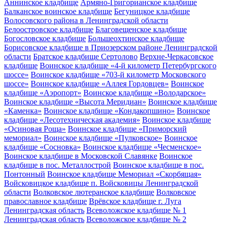
Аннинское кладбище
Армяно-Григорианское кладбище
Балканское воинское кладбище
Бегуницкое кладбище
Волосовского района в Ленинградской области
Белоостровское кладбище
Благовещенское кладбище
Богословское кладбище
Большеохтинское кладбище
Борисовское кладбище в Приозерском районе Ленинградской
области
Братское кладбище Сертолово
Верхне-Черкасовское
кладбище
Воинское кладбище «4-й километр Петербургского
шоссе»
Воинское кладбище «703-й километр Московского
шоссе»
Воинское кладбище «Аллея Гордовцев»
Воинское
кладбище «Аэропорт»
Воинское кладбище «Володарское»
Воинское кладбище «Высота Меридиан»
Воинское кладбище
«Каменка»
Воинское кладбище «Кондакопшино»
Воинское
кладбище «Лесотехническая академия»
Воинское кладбище
«Осиновая Роща»
Воинское кладбище «Приморский
мемориал»
Воинское кладбище «Пулковское»
Воинское
кладбище «Сосновка»
Воинское кладбище «Чесменское»
Воинское кладбище в Московской Славянке
Воинское
кладбище в пос. Металлострой
Воинское кладбище в пос.
Понтонный
Воинское кладбище Мемориал «Скорбящая»
Войсковицкое кладбище п. Войсковицы Ленинградской
области
Волковское лютеранское кладбище
Волковское
православное кладбище
Врёвское кладбище г. Луга
Ленинградская область
Всеволожское кладбище № 1
Ленинградская область
Всеволожское кладбище № 2