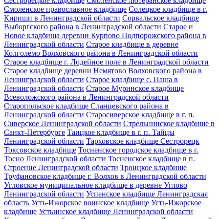
Сестрорецкое кладбище
Смоленское лютеранское кладбище
Смоленское православное кладбище
Солецкое кладбище в г.
Кириши в Ленинградской области
Сорвальское кладбище
Выборгского района в Ленинградской области
Старое и
Новое кладбища деревни Курпово Подпорожского района в
Ленинградской области
Старое кладбище в деревне
Колголемо Волховского района в Ленинградской области
Старое кладбище г. Лодейное поле в Ленинградской области
Старое кладбище деревни Немятово Волховского района в
Ленинградской области
Старое кладбище с. Паша в
Ленинградской области
Старое Муринское кладбище
Всеволожского района в Ленинградской области
Старопольское кладбище Сланцевского района в
Ленинградской области
Старосиверское кладбище в г. п.
Сиверское Ленинградской области
Стрельнинское кладбище в
Санкт-Петербурге
Таицкое кладбище в г. п. Тайцы
Ленинградской области
Тарховское кладбище Сестрорецк
Токсовское кладбище
Тосненское городское кладбище в г.
Тосно Ленинградской области
Тосненское кладбище в п.
Строение Ленинградской области
Троицкое кладбище
Труфановское кладбище г. Волхов в Ленинградской области
Угловское муниципальное кладбище в деревне Углово
Ленинградской области
Успенское кладбище Ленинградская
область
Усть-Ижорское воинское кладбище
Усть-Ижорское
кладбище
Устьинское кладбище Ленинградской области