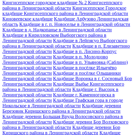
Кингисеппское городское кладбище № 2 Кингисеппского
района в Ленинградской области
Кингисеппское Городское
кладбище Кингисеппского района в Ленинградской области
Киновеевское кладбище
Кладбище Арбузово Ленинградская
область
Кладбище в г. п. Новоселье в Ленинградской области
Кладбище в д. Надкопанье в Ленинградской области
Кладбище в Кирилловском Выборгского района в
Ленинградской области
Кладбище в Лейпясуо Выборгского
района в Ленинградской области
Кладбище в п. Елизаветино
Ленинградской области
Кладбище в п. Лисино-Корпус
Ленинградской области
Кладбище в п. Молодцово
Ленинградской области
Кладбище в п. Ульяновка (Саблино)
Ленинградской области
Кладбище в посёлке Ильичёво
Ленинградской области
Кладбище в посёлке Ольшаники
Ленинградской области
Кладбище Воронка в г. Сосновый Бор
Ленинградской области
Кладбище Выбье Кингисеппского
района в Ленинградской области
Кладбище г. Высоцк в
Ленинградской области
Кладбище г. Каменногорска в
Ленинградской области
Кладбище Графская гора в городе
Никольское в Ленинградской области
Кладбище деревни
Березовик Киришского района в Ленинградской области
Кладбище деревни Большая Вруда Волосовского района в
Ленинградской области
Кладбище деревни Бор Волховского
района в Ленинградской области
Кладбище деревни Бор
Киришского района в Ленинградской области
Кладбище