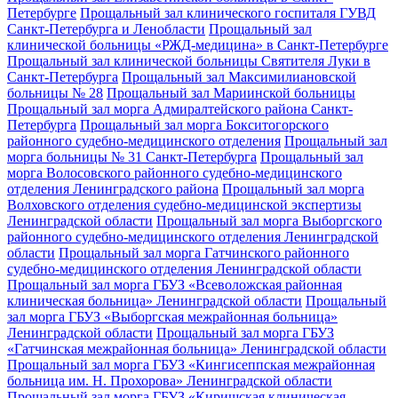
Петербурге
Прощальный зал клинического госпиталя ГУВД
Санкт-Петербурга и Ленобласти
Прощальный зал
клинической больницы «РЖД-медицина» в Санкт-Петербурге
Прощальный зал клинической больницы Святителя Луки в
Санкт-Петербурга
Прощальный зал Максимилиановской
больницы № 28
Прощальный зал Мариинской больницы
Прощальный зал морга Адмиралтейского района Санкт-
Петербурга
Прощальный зал морга Бокситогорского
районного судебно-медицинского отделения
Прощальный зал
морга больницы № 31 Санкт-Петербурга
Прощальный зал
морга Волосовского районного судебно-медицинского
отделения Ленинградского района
Прощальный зал морга
Волховского отделения судебно-медицинской экспертизы
Ленинградской области
Прощальный зал морга Выборгского
районного судебно-медицинского отделения Ленинградской
области
Прощальный зал морга Гатчинского районного
судебно-медицинского отделения Ленинградской области
Прощальный зал морга ГБУЗ «Всеволожская районная
клиническая больница» Ленинградской области
Прощальный
зал морга ГБУЗ «Выборгская межрайонная больница»
Ленинградской области
Прощальный зал морга ГБУЗ
«Гатчинская межрайонная больница» Ленинградской области
Прощальный зал морга ГБУЗ «Кингисеппская межрайонная
больница им. Н. Прохорова» Ленинградской области
Прощальный зал морга ГБУЗ «Киришская клиническая