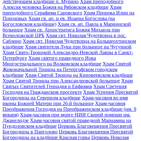
действующем кладбище п. Мурино
Храм преподобного
Алексия человека Божия на Рябовском кладбище
Храм
преподобного Серафима Саровского
Храм Пророка Илии на
Пороховых
Храм св. ап. и ев. Иоанна Богослова (на
Богословском кладбище)
Храм св. ап. Павла в Мариинской
больнице
Храм св. Архистратига Божия Михаила при
Всеволожской ЦРБ
Храм свт. Николая Чудотворца в пос.
Саблино
Храм свт. Николая Чудотворца на Большеохтинском
кладбище
Храм святителя Луки при больнице на Чугунной
Храм Свято-Троицкой Александро-Невской Лавры в Санкт-
Петербурге
Храм святого праведного Иова
Многострадального на Волковском кладбище
Храм Святой
Живоначальной Троицы на Петергофском городском
кладбище
Храм Святой Троицы на Киновеевском кладбище
Храм Святой Троицы при Александровской больнице
Храм
Святых Святителей Геннадия и Евфимия
Храм Сретения
Господня на Гражданском проспекте
Храм Успения Пресвятой
Богородицы на Северном кладбище
Храм-часовня во имя
иконы Божией Матери при 26-й больнице
Храм-часовня
Преображения Господня на Преображенском кладбище (им. 9
января)
Храм-часовня при морге НИИ Скорой помощи им.
Джанелидзе
Храм-часовня святой праведной Мариамны на
Пундоловском кладбище
Церковь Благовещения Пресвятой
Богородицы в Парголово
Церковь Благовещения Пресвятой
Богородицы на кладбище Красная горка
Церковь Николая