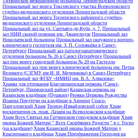
Тихвинской межрайонной больницы Ленинградской области
Прощальный зал морга Токсовского участка Всеволожского
судебно-медицинского отделения Ленинградской области
Прощальный зал морга Тосненского районного судебно-
медицинского отделения Ленинградской области
Прощальный зал на ул. Сантьяго-де-Куба, д. 7.
Прощальный
зал НИИ скорой помощи им. Джанелидзе
Прощальный зал
Николаевской больницы
Прощальный зал окружного военно-
клинического госпиталя им. З. П. Соловьёва в Санкт-
Петербурге
Прощальный зал патологоанатомического
отделения больницы № 26 в Санкт-Петербурге
Прощальный
зал при морге городской больницы № 20 на Гастелло
Прощальный зал при морге клинической больницы им. Петра
Великого (СЗГМУ им И. И. Мечникова) в Санкт-Петербурге
Прощальный зал ФГБУ «НМИЦ им. В.А. Алмазова»
Храмы для отпевания
Благовещенская церковь (Санкт-
Петербург, Приморский район)
Казанская церковь на
Казанском кладбище (Пушкин)
Рюмки Церковь Рождества
Иоанна Предтечи на кладбище в Аннино
Спасо-
Парголовский Храм
Троице-Измайловский собор
Храм
воскрешения св. прав. Лазаря на Всеволожском кладбище
Храм Всех Святых на Гатчинском городском кладбище
Храм
иконы Божией Матери " Всех Скорбящих Радости " в г. Тосно
(на кладбище)
Храм Казанской иконы Божией Матери у
Красненького кладбища
Храм Преображения Господня на