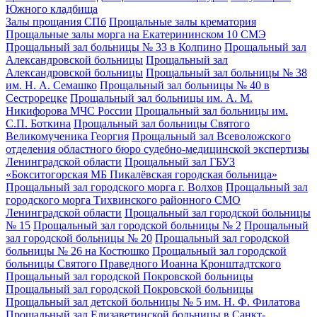
Южного кладбища
Залы прощания СПб
Прощальные залы крематория
Прощальные залы морга на Екатерининском 10 СМЭ
Прощальный зал больницы № 33 в Колпино
Прощальный зал
Александровской больницы
Прощальный зал
Александровской больницы
Прощальный зал больницы № 38
им. Н. А. Семашко
Прощальный зал больницы № 40 в
Сестрорецке
Прощальный зал больницы им. А. М.
Никифорова МЧС России
Прощальный зал больницы им.
С.П. Боткина
Прощальный зал больницы Святого
Великомученика Георгия
Прощальный зал Всеволожского
отделения областного бюро судебно-медицинской экспертизы
Ленинградской области
Прощальный зал ГБУЗ
«Бокситогорская МБ Пикалёвская городская больница»
Прощальный зал городского морга г. Волхов
Прощальный зал
городского морга Тихвинского районного СМО
Ленинградской области
Прощальный зал городской больницы
№ 15
Прощальный зал городской больницы № 2
Прощальный
зал городской больницы № 20
Прощальный зал городской
больницы № 26 на Костюшко
Прощальный зал городской
больницы Святого Праведного Иоанна Кронштадтского
Прощальный зал городской Покровской больницы
Прощальный зал городской Покровской больницы
Прощальный зал детской больницы № 5 им. Н. Ф. Филатова
Прощальный зал Елизаветинской больницы в Санкт-