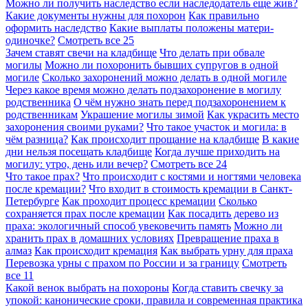
Можно ли получить наследство если наследодатель еще жив?
Какие документы нужны для похорон
Как правильно
оформить наследство
Какие выплаты положены матери-
одиночке?
Смотреть все
25
Зачем ставят свечи на кладбище
Что делать при обвале
могилы
Можно ли похоронить бывших супругов в одной
могиле
Сколько захоронений можно делать в одной могиле
Через какое время можно делать подзахоронение в могилу
родственника
О чём нужно знать перед подзахоронением к
родственникам
Украшение могилы зимой
Как украсить место
захоронения своими руками?
Что такое участок и могила: в
чём разница?
Как происходит прощание на кладбище
В какие
дни нельзя посещать кладбище
Когда лучше приходить на
могилу: утро, день или вечер?
Смотреть все
24
Что такое прах?
Что происходит с костями и ногтями человека
после кремации?
Что входит в стоимость кремации в Санкт-
Петербурге
Как проходит процесс кремации
Сколько
сохраняется прах после кремации
Как посадить дерево из
праха: экологичный способ увековечить память
Можно ли
хранить прах в домашних условиях
Превращение праха в
алмаз
Как происходит кремация
Как выбрать урну для праха
Перевозка урны с прахом по России и за границу
Смотреть
все
11
Какой венок выбрать на похороны
Когда ставить свечку за
упокой: канонические сроки, правила и современная практика