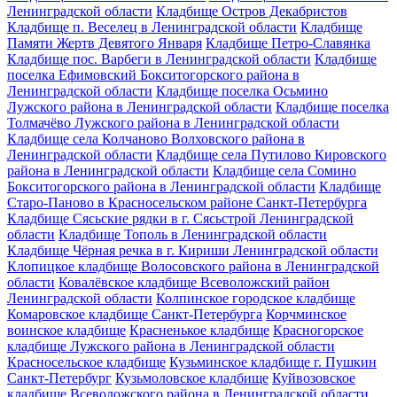
Ленинградской области
Кладбище Остров Декабристов
Кладбище п. Веселец в Ленинградской области
Кладбище
Памяти Жертв Девятого Января
Кладбище Петро-Славянка
Кладбище пос. Варбеги в Ленинградской области
Кладбище
поселка Ефимовский Бокситогорского района в
Ленинградской области
Кладбище поселка Осьмино
Лужского района в Ленинградской области
Кладбище поселка
Толмачёво Лужского района в Ленинградской области
Кладбище села Колчаново Волховского района в
Ленинградской области
Кладбище села Путилово Кировского
района в Ленинградской области
Кладбище села Сомино
Бокситогорского района в Ленинградской области
Кладбище
Старо-Паново в Красносельском районе Санкт-Петербурга
Кладбище Сясьские рядки в г. Сясьстрой Ленинградской
области
Кладбище Тополь в Ленинградской области
Кладбище Чёрная речка в г. Кириши Ленинградской области
Клопицкое кладбище Волосовского района в Ленинградской
области
Ковалёвское кладбище Всеволожский район
Ленинградской области
Колпинское городское кладбище
Комаровское кладбище Санкт-Петербурга
Корчминское
воинское кладбище
Красненькое кладбище
Красногорское
кладбище Лужского района в Ленинградской области
Красносельское кладбище
Кузьминское кладбище г. Пушкин
Санкт-Петербург
Кузьмоловское кладбище
Куйвозовское
кладбище Всеволожского района в Ленинградской области