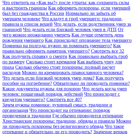
Что ответить на «Как вы?» после утраты: как сохранить силы
и выстроить границы
Как оформить похороны, если умерший
был без гражданства в России
Нормально ли забыть об
умершем человеке
Что кладут в гроб умершего: традиции,
правила и список вещей
Что делать, если родственник умер за
границей
Что делать если близкий человек умер в ДТП
От
чего можно неожиданно умереть
Как лучше отметить день
рождения умершего
Как происходит опознание тела умершего
Поминки на полгода: нужно ли поминать умершего?
Как
правильно оформить памятник умершего?
Смотреть все
32
Как получить справку о смерти
Как правильно выбрать гроб
по размеру
Сколько стоит кремация
Как выбрать урну для
праха
Сколько обычно стоят похороны: полный расчет
расходов
Можно ли кремировать православного человека?
Что делать если близкий человек умер дома?
Как получить
пособие на погребение?
Обязательно ли проводить поминки?
Какие документы нужны для похорон
Что делать когда умер
человек: пошаговый порядок действий
Что происходит с
кредитом умершего?
Смотреть все
407
Зачем нужны поминки: духовный смысл, традиции и
организация
Что происходит на отпевании: порядок
проведения и традиции
Где обычно проводится отпевание
Христианские похороны: традиции, обряды и правила
Можно
ли проводить похороны без религиозного обряда
Что такое
отпевание и обязательно ли его проводить?
Значение венков