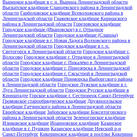
Вырицкое кладбище в г. п. Вырица Ленинградской области
Выскатское кладбище Сланцевского района в Ленинградской
области
Гарболовское кладбище Всеволожского района в
Ленинградской области
Глажевское кладбище Киришского
района в Ленинградской области
Гореловское кладбище
Городское кладбище (Ивановское) в г. Отрадное
Ленинградской области
Городское кладбище (Сланцы)
Городское кладбище в г. Новая Ладога Волховского района в
Ленинградской области
Городское кладбище в г. п.
Светогорск в Ленинградской области
Городское кладбище г.
Волосово
Городское кладбище г. Отрадное в Ленинградской
области
Городское кладбище г. Пикалёво в Ленинградской
области
Городское кладбище г. Приозерска в Ленинградской
области
Городское кладбище г. Сясьстрой в Ленинградской
области
Городское кладбище Приморска Выборгского района
в Ленинградской области
Городское Лужское кладбище в г.
Луга Ленинградской области
Городское Русское кладбище в
Кронштадте
Горское кладбище г. Сестрорецк Санкт-Петербург
Громовское старообрядческое кладбище
Дружносельское
кладбище Гатчинского района в Ленинградской области
Еврейское кладбище
Заборское кладбище Бокситогорского
района в Ленинградской области
Зеленогорское кладбище
Иликовское кладбище
Иоанновское кладбище
Казанское
кладбище в г. Пушкин
Казанское кладбище Невский р-н
Санкт-Петербург
Кикеринское кладбище в посёлке Кикерино