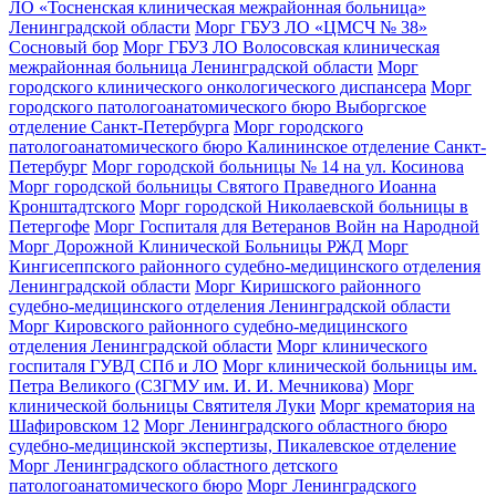
ЛО «Тосненская клиническая межрайонная больница»
Ленинградской области
Морг ГБУЗ ЛО «ЦМСЧ № 38»
Сосновый бор
Морг ГБУЗ ЛО Волосовская клиническая
межрайонная больница Ленинградской области
Морг
городского клинического онкологического диспансера
Морг
городского патологоанатомического бюро Выборгское
отделение Санкт-Петербурга
Морг городского
патологоанатомического бюро Калининское отделение Санкт-
Петербург
Морг городской больницы № 14 на ул. Косинова
Морг городской больницы Святого Праведного Иоанна
Кронштадтского
Морг городской Николаевской больницы в
Петергофе
Морг Госпиталя для Ветеранов Войн на Народной
Морг Дорожной Клинической Больницы РЖД
Морг
Кингисеппского районного судебно-медицинского отделения
Ленинградской области
Морг Киришского районного
судебно-медицинского отделения Ленинградской области
Морг Кировского районного судебно-медицинского
отделения Ленинградской области
Морг клинического
госпиталя ГУВД СПб и ЛО
Морг клинической больницы им.
Петра Великого (СЗГМУ им. И. И. Мечникова)
Морг
клинической больницы Святителя Луки
Морг крематория на
Шафировском 12
Морг Ленинградского областного бюро
судебно-медицинской экспертизы, Пикалевское отделение
Морг Ленинградского областного детского
патологоанатомического бюро
Морг Ленинградского