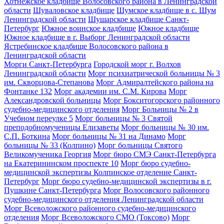
Хотнежское кладбище Волосовского района в Ленинградской
области
Шуваловское кладбище
Шумское кладбище в с. Шум
Ленинградской области
Шушарское кладбище Санкт-
Петербург
Южное воинское кладбище
Южное кладбище
Южное кладбище в г. Выборг Ленинградской области
Ястребинское кладбище Волосовского района в
Ленинградской области
Морги Санкт-Петербурга
Городской морг г. Волхов
Ленинградской области
Морг психиатрической больницы № 3
им. Скворцова-Степанова
Морг Адмиралтейского района на
Фонтанке 132
Морг академии им. С.М. Кирова
Морг
Александровской больницы
Морг Бокситогорского районного
судебно-медицинского отделения
Морг Больницы № 2 в
Учебном переулке 5
Морг больницы № 3 Святой
преподобномученицы Елизаветы
Морг больницы № 30 им.
С.П. Боткина
Морг больницы № 31 на Динамо
Морг
больницы № 33 (Колпино)
Морг больницы Святого
Великомученика Георгия
Морг бюро СМЭ Санкт-Петербурга
на Екатерининском проспекте 10
Морг бюро судебно-
медицинской экспертизы Колпинское отделение Санкт-
Петербург
Морг бюро судебно-медицинской экспертизы в г.
Пушкине Санкт-Петербурга
Морг Волосовского районного
судебно-медицинского отделения Ленинградской области
Морг Всеволожского районного судебно-медицинского
отделения
Морг Всеволожского СМО (Токсово)
Морг