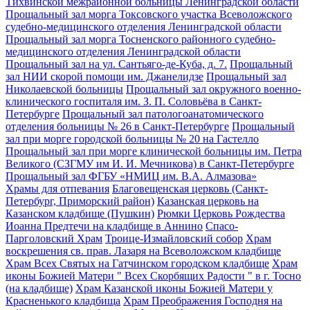
Тихвинской межрайонной больницы Ленинградской области
Прощальный зал морга Токсовского участка Всеволожского
судебно-медицинского отделения Ленинградской области
Прощальный зал морга Тосненского районного судебно-
медицинского отделения Ленинградской области
Прощальный зал на ул. Сантьяго-де-Куба, д. 7.
Прощальный
зал НИИ скорой помощи им. Джанелидзе
Прощальный зал
Николаевской больницы
Прощальный зал окружного военно-
клинического госпиталя им. З. П. Соловьёва в Санкт-
Петербурге
Прощальный зал патологоанатомического
отделения больницы № 26 в Санкт-Петербурге
Прощальный
зал при морге городской больницы № 20 на Гастелло
Прощальный зал при морге клинической больницы им. Петра
Великого (СЗГМУ им И. И. Мечникова) в Санкт-Петербурге
Прощальный зал ФГБУ «НМИЦ им. В.А. Алмазова»
Храмы для отпевания
Благовещенская церковь (Санкт-
Петербург, Приморский район)
Казанская церковь на
Казанском кладбище (Пушкин)
Рюмки Церковь Рождества
Иоанна Предтечи на кладбище в Аннино
Спасо-
Парголовский Храм
Троице-Измайловский собор
Храм
воскрешения св. прав. Лазаря на Всеволожском кладбище
Храм Всех Святых на Гатчинском городском кладбище
Храм
иконы Божией Матери " Всех Скорбящих Радости " в г. Тосно
(на кладбище)
Храм Казанской иконы Божией Матери у
Красненького кладбища
Храм Преображения Господня на