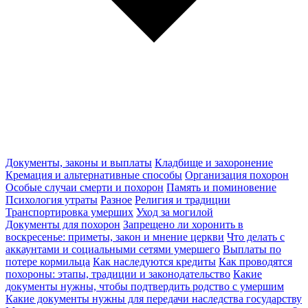
Документы, законы и выплаты
Кладбище и захоронение
Кремация и альтернативные способы
Организация похорон
Особые случаи смерти и похорон
Память и поминовение
Психология утраты
Разное
Религия и традиции
Транспортировка умерших
Уход за могилой
Документы для похорон
Запрещено ли хоронить в
воскресенье: приметы, закон и мнение церкви
Что делать с
аккаунтами и социальными сетями умершего
Выплаты по
потере кормильца
Как наследуются кредиты
Как проводятся
похороны: этапы, традиции и законодательство
Какие
документы нужны, чтобы подтвердить родство с умершим
Какие документы нужны для передачи наследства государству