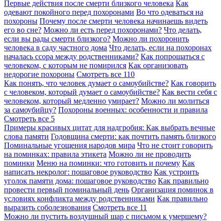
Первые действия после смерти близкого человека
Как
одевают покойного перед похоронами
Во что одеваться на
похороны
Почему после смерти человека начинаешь видеть
его во сне?
Можно ли есть перед похоронами?
Что делать,
если вы рады смерти близкого?
Можно ли похоронить
человека в саду частного дома
Что делать, если на похоронах
началась ссора между родственниками?
Как попрощаться с
человеком, с которым не помирился
Как организовать
недорогие похороны
Смотреть все
110
Как понять, что человек думает о самоубийстве?
Как говорить
с человеком, который думает о самоубийстве?
Как вести себя с
человеком, который медленно умирает?
Можно ли молиться
за самоубийцу?
Похороны военных: особенности и правила
Смотреть все
5
Примеры красивых цитат для надгробия: Как выбрать вечные
слова памяти
Годовщина смерти: как почтить память близкого
Поминальные угощения народов мира
Что не стоит говорить
на поминках: правила этикета
Можно ли не проводить
поминки
Меню на поминки: что готовить и почему
Как
написать некролог: пошаговое руководство
Как устроить
уголок памяти дома: пошаговое руководство
Как правильно
провести первый поминальный день
Организация поминок в
условиях конфликта между родственниками
Как правильно
выразить соболезнования
Смотреть все
11
Можно ли пустить воздушный шар с письмом к умершему?