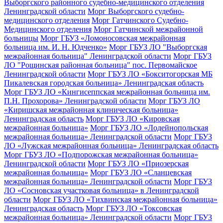
Выборгского районного судебно-медицинского отделения
Ленинградской области
Морг Выборгского судебно-
медицинского отделения
Морг Гатчинского Судебно-
Медицинского отделения
Морг Гатчинской межрайонной
больницы
Морг ГБУЗ «Ломоносовская межрайонная
больница им. И. Н. Юдченко»
Морг ГБУЗ ЛО "Выборгская
межрайонная больница" Ленинградской области
Морг ГБУЗ
ЛО "Рощинская районная больница" пос. Первомайское
Ленинградской области
Морг ГБУЗ ЛО «Бокситогорская МБ
Пикалевская городская больница» Ленинградская область
Морг ГБУЗ ЛО «Кингисеппская межрайонная больница им.
П.Н. Прохорова» Ленинградской области
Морг ГБУЗ ЛО
«Киришская межрайонная клиническая больница»
Ленинградская область
Морг ГБУЗ ЛО «Кировская
межрайонная больница»
Морг ГБУЗ ЛО «Лодейнопольская
межрайонная больница» Ленинградской области
Морг ГБУЗ
ЛО «Лужская межрайонная больница» Ленинградская область
Морг ГБУЗ ЛО «Подпорожская межрайонная больница»
Ленинградской области
Морг ГБУЗ ЛО «Приозерская
межрайонная больница»
Морг ГБУЗ ЛО «Сланцевская
межрайонная больница» Ленинградской области
Морг ГБУЗ
ЛО «Сосновская участковая больница» в Ленинградской
области
Морг ГБУЗ ЛО «Тихвинская межрайонная больница»
Ленинградская область
Морг ГБУЗ ЛО «Токсовская
межрайонная больница» Ленинградской области
Морг ГБУЗ