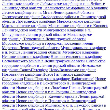
Лахтинское кладбище
Лебяженское кладбище в г. п. Лебяжье
Ленинградской области
Левашовское мемориальное кладбище
Лесное кладбище в г. п. Мга в Ленинградской области
Лесогорское кладбище Выборгского района в Ленинградской
области
Лютеранское кладбище
Малоохтинское кладбище
Мартышкинское кладбище
Марьинское кладбище в г. Кировск
Ленинградской области
Мичуринское кладбище в п.
Мичуринское Ленинградской области
Монастырское
кладбище д. Тервеничи в Ленинградской области
Морозовское кладбище в городском поселении имени
Морозова Ленинградской области
Муниципальное кладбище
в п. Ропша Ленинградской области
Муринское кладбище
Невское воинское кладбище
Нижнеосельковское кладбище
Всеволожского района в Ленинградской области
Никольское
городское кладбище в Ленинградской области
Никольское
кладбище Санкт-Петербург
Ново-Волковское кладбище
Новодевичье кладбище
Новое Гатчинское кладбище
Солодухино
Новое Городское кладбище (Бабигонское)
Новое
городское кладбище в г. Бокситогорск в Ленинградской
области
Новое кладбище в г. Лодейное Поле в Ленинградской
области
Новое кладбище в г. п. Рощино Ленинградской
области
Новое кладбище г. Каменногорска в Ленинградской
области
Новое кладбище г. Приозерск в Ленинградской
области
Новое кладбище Мшинского с. п. Лужского района в
Ленинградской области
Новое кладбище п. г. т. Важины в