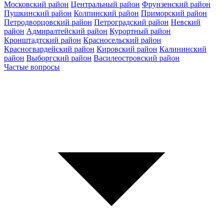
Московский район
Центральный район
Фрунзенский район
Пушкинский район
Колпинский район
Приморский район
Петродворцовский район
Петроградский район
Невский
район
Адмиралтейский район
Курортный район
Кронштадтский район
Красносельский район
Красногвардейский район
Кировский район
Калининский
район
Выборгский район
Василеостровский район
Частые вопросы