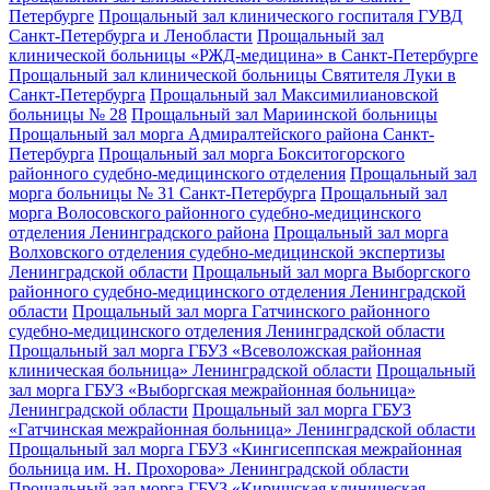
Петербурге
Прощальный зал клинического госпиталя ГУВД
Санкт-Петербурга и Ленобласти
Прощальный зал
клинической больницы «РЖД-медицина» в Санкт-Петербурге
Прощальный зал клинической больницы Святителя Луки в
Санкт-Петербурга
Прощальный зал Максимилиановской
больницы № 28
Прощальный зал Мариинской больницы
Прощальный зал морга Адмиралтейского района Санкт-
Петербурга
Прощальный зал морга Бокситогорского
районного судебно-медицинского отделения
Прощальный зал
морга больницы № 31 Санкт-Петербурга
Прощальный зал
морга Волосовского районного судебно-медицинского
отделения Ленинградского района
Прощальный зал морга
Волховского отделения судебно-медицинской экспертизы
Ленинградской области
Прощальный зал морга Выборгского
районного судебно-медицинского отделения Ленинградской
области
Прощальный зал морга Гатчинского районного
судебно-медицинского отделения Ленинградской области
Прощальный зал морга ГБУЗ «Всеволожская районная
клиническая больница» Ленинградской области
Прощальный
зал морга ГБУЗ «Выборгская межрайонная больница»
Ленинградской области
Прощальный зал морга ГБУЗ
«Гатчинская межрайонная больница» Ленинградской области
Прощальный зал морга ГБУЗ «Кингисеппская межрайонная
больница им. Н. Прохорова» Ленинградской области
Прощальный зал морга ГБУЗ «Киришская клиническая