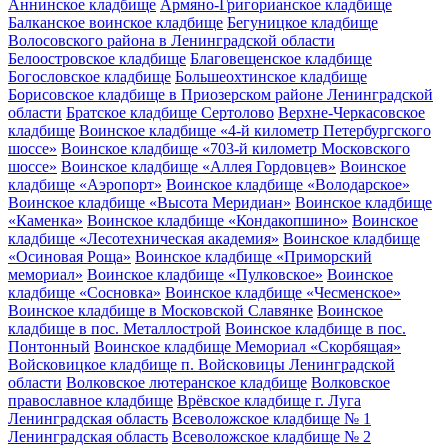
Аннинское кладбище
Армяно-Григорианское кладбище
Балканское воинское кладбище
Бегуницкое кладбище
Волосовского района в Ленинградской области
Белоостровское кладбище
Благовещенское кладбище
Богословское кладбище
Большеохтинское кладбище
Борисовское кладбище в Приозерском районе Ленинградской
области
Братское кладбище Сертолово
Верхне-Черкасовское
кладбище
Воинское кладбище «4-й километр Петербургского
шоссе»
Воинское кладбище «703-й километр Московского
шоссе»
Воинское кладбище «Аллея Гордовцев»
Воинское
кладбище «Аэропорт»
Воинское кладбище «Володарское»
Воинское кладбище «Высота Меридиан»
Воинское кладбище
«Каменка»
Воинское кладбище «Кондакопшино»
Воинское
кладбище «Лесотехническая академия»
Воинское кладбище
«Осиновая Роща»
Воинское кладбище «Приморский
мемориал»
Воинское кладбище «Пулковское»
Воинское
кладбище «Сосновка»
Воинское кладбище «Чесменское»
Воинское кладбище в Московской Славянке
Воинское
кладбище в пос. Металлострой
Воинское кладбище в пос.
Понтонный
Воинское кладбище Мемориал «Скорбящая»
Войсковицкое кладбище п. Войсковицы Ленинградской
области
Волковское лютеранское кладбище
Волковское
православное кладбище
Врёвское кладбище г. Луга
Ленинградская область
Всеволожское кладбище № 1
Ленинградская область
Всеволожское кладбище № 2