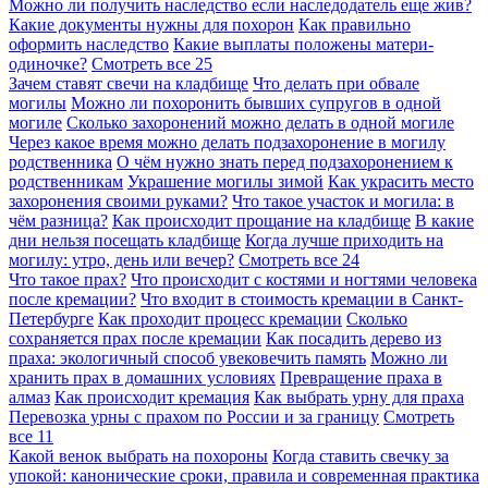
Можно ли получить наследство если наследодатель еще жив?
Какие документы нужны для похорон
Как правильно
оформить наследство
Какие выплаты положены матери-
одиночке?
Смотреть все
25
Зачем ставят свечи на кладбище
Что делать при обвале
могилы
Можно ли похоронить бывших супругов в одной
могиле
Сколько захоронений можно делать в одной могиле
Через какое время можно делать подзахоронение в могилу
родственника
О чём нужно знать перед подзахоронением к
родственникам
Украшение могилы зимой
Как украсить место
захоронения своими руками?
Что такое участок и могила: в
чём разница?
Как происходит прощание на кладбище
В какие
дни нельзя посещать кладбище
Когда лучше приходить на
могилу: утро, день или вечер?
Смотреть все
24
Что такое прах?
Что происходит с костями и ногтями человека
после кремации?
Что входит в стоимость кремации в Санкт-
Петербурге
Как проходит процесс кремации
Сколько
сохраняется прах после кремации
Как посадить дерево из
праха: экологичный способ увековечить память
Можно ли
хранить прах в домашних условиях
Превращение праха в
алмаз
Как происходит кремация
Как выбрать урну для праха
Перевозка урны с прахом по России и за границу
Смотреть
все
11
Какой венок выбрать на похороны
Когда ставить свечку за
упокой: канонические сроки, правила и современная практика