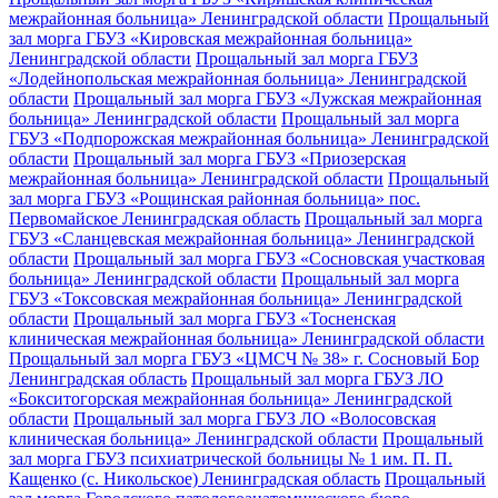
межрайонная больница» Ленинградской области
Прощальный
зал морга ГБУЗ «Кировская межрайонная больница»
Ленинградской области
Прощальный зал морга ГБУЗ
«Лодейнопольская межрайонная больница» Ленинградской
области
Прощальный зал морга ГБУЗ «Лужская межрайонная
больница» Ленинградской области
Прощальный зал морга
ГБУЗ «Подпорожская межрайонная больница» Ленинградской
области
Прощальный зал морга ГБУЗ «Приозерская
межрайонная больница» Ленинградской области
Прощальный
зал морга ГБУЗ «Рощинская районная больница» пос.
Первомайское Ленинградская область
Прощальный зал морга
ГБУЗ «Сланцевская межрайонная больница» Ленинградской
области
Прощальный зал морга ГБУЗ «Сосновская участковая
больница» Ленинградской области
Прощальный зал морга
ГБУЗ «Токсовская межрайонная больница» Ленинградской
области
Прощальный зал морга ГБУЗ «Тосненская
клиническая межрайонная больница» Ленинградской области
Прощальный зал морга ГБУЗ «ЦМСЧ № 38» г. Сосновый Бор
Ленинградская область
Прощальный зал морга ГБУЗ ЛО
«Бокситогорская межрайонная больница» Ленинградской
области
Прощальный зал морга ГБУЗ ЛО «Волосовская
клиническая больница» Ленинградской области
Прощальный
зал морга ГБУЗ психиатрической больницы № 1 им. П. П.
Кащенко (с. Никольское) Ленинградская область
Прощальный