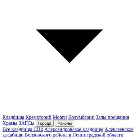
Кладбища
Крематорий
Морги
Колумбарии
Залы прощания
Храмы
ЗАГСы
Города
Районы
Все кладбища СПб
Александровское кладбище
Алексеевское
кладбище Волховского района в Ленинградской области