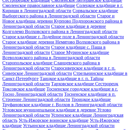
Сестрорецкое кладбище
Смоленское лютеранское кладбище
Смоленское православное кладбище
Солецкое кладбище в г.
Кириши в Ленинградской области
Сорвальское кладбище
Выборгского района в Ленинградской области
Старое и
Новое кладбища деревни Курпово Подпорожского района в
Ленинградской области
Старое кладбище в деревне
Колголемо Волховского района в Ленинградской области
Старое кладбище г. Лодейное поле в Ленинградской области
Старое кладбище деревни Немятово Волховского района в
Ленинградской области
Старое кладбище с. Паша в
Ленинградской области
Старое Муринское кладбище
Всеволожского района в Ленинградской области
Старопольское кладбище Сланцевского района в
Ленинградской области
Старосиверское кладбище в г. п.
Сиверское Ленинградской области
Стрельнинское кладбище в
Санкт-Петербурге
Таицкое кладбище в г. п. Тайцы
Ленинградской области
Тарховское кладбище Сестрорецк
Токсовское кладбище
Тосненское городское кладбище в г.
Тосно Ленинградской области
Тосненское кладбище в п.
Строение Ленинградской области
Троицкое кладбище
Труфановское кладбище г. Волхов в Ленинградской области
Угловское муниципальное кладбище в деревне Углово
Ленинградской области
Успенское кладбище Ленинградская
область
Усть-Ижорское воинское кладбище
Усть-Ижорское
кладбище
Устьинское кладбище Ленинградской области