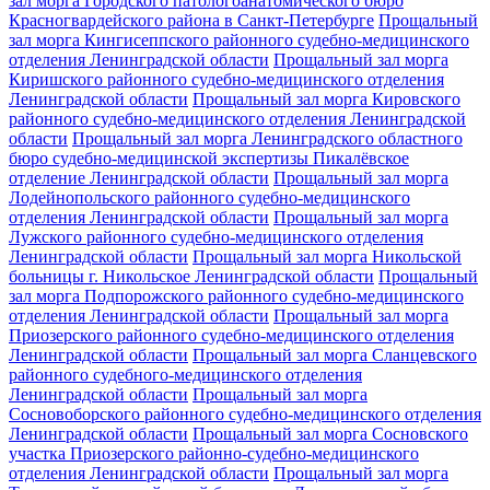
зал морга Городского патологоанатомического бюро
Красногвардейского района в Санкт-Петербурге
Прощальный
зал морга Кингисеппского районного судебно-медицинского
отделения Ленинградской области
Прощальный зал морга
Киришского районного судебно-медицинского отделения
Ленинградской области
Прощальный зал морга Кировского
районного судебно-медицинского отделения Ленинградской
области
Прощальный зал морга Ленинградского областного
бюро судебно-медицинской экспертизы Пикалёвское
отделение Ленинградской области
Прощальный зал морга
Лодейнопольского районного судебно-медицинского
отделения Ленинградской области
Прощальный зал морга
Лужского районного судебно-медицинского отделения
Ленинградской области
Прощальный зал морга Никольской
больницы г. Никольское Ленинградской области
Прощальный
зал морга Подпорожского районного судебно-медицинского
отделения Ленинградской области
Прощальный зал морга
Приозерского районного судебно-медицинского отделения
Ленинградской области
Прощальный зал морга Сланцевского
районного судебного-медицинского отделения
Ленинградской области
Прощальный зал морга
Сосновоборского районного судебно-медицинского отделения
Ленинградской области
Прощальный зал морга Сосновского
участка Приозерского районно-судебно-медицинского
отделения Ленинградской области
Прощальный зал морга