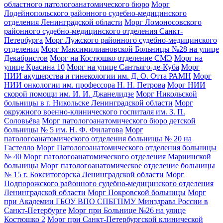
областного патологоанатомического бюро
Морг
Лодейнопольского районного судебно-медицинского
отделения Ленинградской области
Морг Ломоносовского
районного судебно-медицинского отделения Санкт-
Петербурга
Морг Лужского районного судебно-медицинского
отделения
Морг Максимилиановской Больницы №28 на улице
Декабристов
Морг на Костюшко отделение СМЭ
Морг на
улице Красина 10
Морг на улице Сантьяго-де-Куба
Морг
НИИ акушерства и гинекологии им. Д. О. Отта РАМН
Морг
НИИ онкологии им. профессора Н. Н. Петрова
Морг НИИ
скорой помощи им. И. И. Джанелидзе
Морг Никольской
больницы в г. Никольске Ленинградской области
Морг
окружного военно-клинического госпиталя им. З. П.
Соловьёва
Морг патологоанатомического бюро детской
больницы № 5 им. Н. Ф. Филатова
Морг
патологоанатомического отделения больницы № 20 на
Гастелло
Морг Патологоанатомического отделения больницы
№ 40
Морг патологоанатомического отделения Мариинской
больницы
Морг патологоанатомическое отделение больницы
№ 15 г. Бокситогорска Ленинградской области
Морг
Подпорожского районного судебно-медицинского отделения
Ленинградской области
Морг Покровской больницы
Морг
при Академии ГБОУ ВПО СПБГПМУ Минздрава России в
Санкт-Петербурге
Морг при Больнице №26 на улице
Костюшко 2
Морг при Санкт-Петербургской клинической