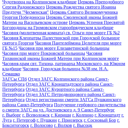
Чудотворца на Колпинском кладбище
Церковь Преподобного
Сергия Радонежского
Церковь Рождества святого Иоанна
Предтечи "Чесменская"
Церковь Святого Великомученика
Георгия Победоносца
Церковь Смоленской иконы Божией
Матери на Васильевском острове
Церковь Успения Пресвятой
Богородицы на Громовском старообрядческом кладбище
Часовня (молитвенная комната) св. Ольги при морге ГБ №2
Часовня Клеопатры Палестинской при Городской больнице
святого Георгия
Часовня Пантелеймона Целителя при морге
ГБ №15
Часовня при морге Елизаветинской больницы
Часовня при морге Покровской больницы
Часовня
Тихвинской иконы Божией Матери при Колпинском морге
Часовня-храм свт. Тихона, патриарха Московского, на Южном
кладбище
Часовня, Городская больница №38 им. Н.А.
Семашко
ЗАГСы СПб
Отдел ЗАГС Колпинского района Санкт-
Петербурга
Отдел ЗАГС Кронштадтского района Санкт-
Петербурга
Отдел ЗАГС Курортного района Санкт-
Петербурга
Отдел ЗАГС Петродворцового района Санкт-
Петербурга
Отдел регистрации смерти ЗАГСа Пушкинского
района Санкт-Петербурга
Получение гербового свидетельства
о смерти ЗАГС на ул. Достоевского д. 9 Санкт-Петербург
г. Выборг
г. Всеволожск
г. Кириши
г. Колпино
г. Кронштадт
г.
Луга
г. Петергоф
г. Пушкин
г. Приозерск
г. Сосновый Бор
г.
Бокситогорск
г. Волосово
г. Волхов
г. Высоцк