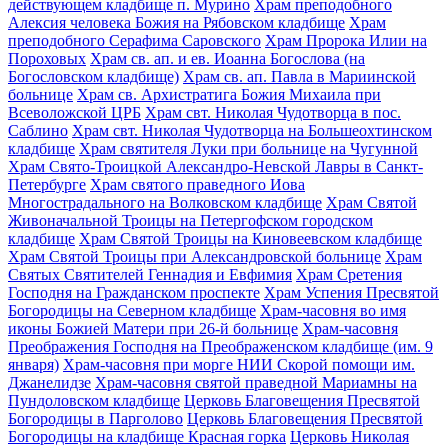
действующем кладбище п. Мурино
Храм преподобного
Алексия человека Божия на Рябовском кладбище
Храм
преподобного Серафима Саровского
Храм Пророка Илии на
Пороховых
Храм св. ап. и ев. Иоанна Богослова (на
Богословском кладбище)
Храм св. ап. Павла в Мариинской
больнице
Храм св. Архистратига Божия Михаила при
Всеволожской ЦРБ
Храм свт. Николая Чудотворца в пос.
Саблино
Храм свт. Николая Чудотворца на Большеохтинском
кладбище
Храм святителя Луки при больнице на Чугунной
Храм Свято-Троицкой Александро-Невской Лавры в Санкт-
Петербурге
Храм святого праведного Иова
Многострадального на Волковском кладбище
Храм Святой
Живоначальной Троицы на Петергофском городском
кладбище
Храм Святой Троицы на Киновеевском кладбище
Храм Святой Троицы при Александровской больнице
Храм
Святых Святителей Геннадия и Евфимия
Храм Сретения
Господня на Гражданском проспекте
Храм Успения Пресвятой
Богородицы на Северном кладбище
Храм-часовня во имя
иконы Божией Матери при 26-й больнице
Храм-часовня
Преображения Господня на Преображенском кладбище (им. 9
января)
Храм-часовня при морге НИИ Скорой помощи им.
Джанелидзе
Храм-часовня святой праведной Мариамны на
Пундоловском кладбище
Церковь Благовещения Пресвятой
Богородицы в Парголово
Церковь Благовещения Пресвятой
Богородицы на кладбище Красная горка
Церковь Николая