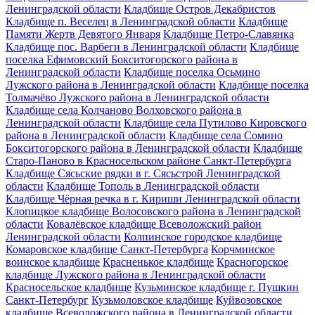
Ленинградской области
Кладбище Остров Декабристов
Кладбище п. Веселец в Ленинградской области
Кладбище
Памяти Жертв Девятого Января
Кладбище Петро-Славянка
Кладбище пос. Варбеги в Ленинградской области
Кладбище
поселка Ефимовский Бокситогорского района в
Ленинградской области
Кладбище поселка Осьмино
Лужского района в Ленинградской области
Кладбище поселка
Толмачёво Лужского района в Ленинградской области
Кладбище села Колчаново Волховского района в
Ленинградской области
Кладбище села Путилово Кировского
района в Ленинградской области
Кладбище села Сомино
Бокситогорского района в Ленинградской области
Кладбище
Старо-Паново в Красносельском районе Санкт-Петербурга
Кладбище Сясьские рядки в г. Сясьстрой Ленинградской
области
Кладбище Тополь в Ленинградской области
Кладбище Чёрная речка в г. Кириши Ленинградской области
Клопицкое кладбище Волосовского района в Ленинградской
области
Ковалёвское кладбище Всеволожский район
Ленинградской области
Колпинское городское кладбище
Комаровское кладбище Санкт-Петербурга
Корчминское
воинское кладбище
Красненькое кладбище
Красногорское
кладбище Лужского района в Ленинградской области
Красносельское кладбище
Кузьминское кладбище г. Пушкин
Санкт-Петербург
Кузьмоловское кладбище
Куйвозовское
кладбище Всеволожского района в Ленинградской области