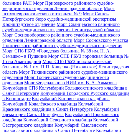
больнице РАН
Морг Приозерского районного судебно-
медицинского отделения Ленинградской области
Морг
психоневрологического интерната № 9
Морг Санкт-
Петербургского бюро судебно-медицинской экспертизы
Кронштадтское отделение
Морг Сланцевского районного
судебно-медицинского отделения Ленинградской области
Морг Сосновоборского районного судебно-медицинского
отделения Ленинградской области
Морг Сосновского участка
Приозерского районного судебно-медицинского отделения
Морг СПб ГБУЗ «Городская больница № 38 им. Н. А.
Семашко» в Пушкине
Морг СПБ ГБУЗ городская больница №
15 на Авангардной
Морг СПб ГБУЗ психиатрической
больницы № 1 им. П.П. Кащенко (Никольское) Ленинградская
область
Морг Тихвинского районного судебно-медицинского
отделения
Морг Тосненского судебно-медицинского
отделения
Морг Федерального НИИ им. В. А. Алмазова
Колумбарии СПб
Колумбарий Большеохтинского кладбища в
Санкт-Петербурге
Колумбарий Городского Русского кладбища
в Кронштадте
Колумбарий Киновеевского кладбища
Колумбарий Ковалёвского кладбища
Колумбарий
Красненького кладбища в Санкт-Петербурге
Колумбарий
крематория Cанкт-Петербурга
Колумбарий Пороховского
кладбища
Колумбарий Северного кладбища
Колумбарий
Сестрорецкого кладбища
Колумбарий Смоленского
православного кладбища в Санкт-Петербурге
Колумбарий