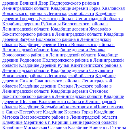
деревни Великий Двор Подпорожского района в
Ленинградской области
Кладбище деревни Горка Хваловская
Волховского района в Ленинградской области
Кладбище
деревни Городец Лужского района в Ленинградской области
Кладбище деревни Губаницы Волосовского района в
Ленинградской области
Кладбище деревни Журавлёво
Бокситогорского района в Ленинградской области
Кладбище
деревни Загубье Волховского района в Ленинградской
области
Кладбище деревни Пески Волховского района в
Ленинградской области
Кладбище деревни Реполка
Волосовского района в Ленинградской области
Кладбище
деревни Родионово Подпорожского района в Ленинградской
области
Кладбище деревни Ручьи Кингисеппского района в
Ленинградской области
Кладбище деревни Самушкино
Волховского района в Ленинградской области
Кладбище
деревни Сижно Сланцевского района в Ленинградской
области
Кладбище деревни Смерди Лужского района в
Ленинградской области
Кладбище деревни Стехново
Бокситогорского района в Ленинградской области
Кладбище
деревни Шелково Волосовского района в Ленинградской
области
Кладбище Колумбарий крематория и «Поле памяти»
в Санкт-Петербурге
Кладбище Красная Горка
Кладбище
Матокса Всеволожского района в Ленинградской области
Кладбище Мерятино в г. Кириши Ленинградской области
Кладбище Московская Славянка
Кладбище Новое в г. Гатчина