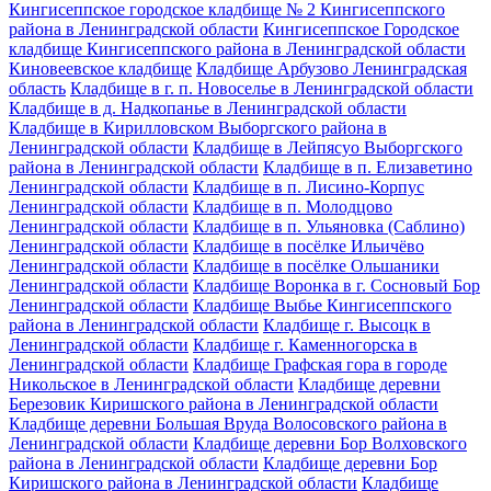
Кингисеппское городское кладбище № 2 Кингисеппского
района в Ленинградской области
Кингисеппское Городское
кладбище Кингисеппского района в Ленинградской области
Киновеевское кладбище
Кладбище Арбузово Ленинградская
область
Кладбище в г. п. Новоселье в Ленинградской области
Кладбище в д. Надкопанье в Ленинградской области
Кладбище в Кирилловском Выборгского района в
Ленинградской области
Кладбище в Лейпясуо Выборгского
района в Ленинградской области
Кладбище в п. Елизаветино
Ленинградской области
Кладбище в п. Лисино-Корпус
Ленинградской области
Кладбище в п. Молодцово
Ленинградской области
Кладбище в п. Ульяновка (Саблино)
Ленинградской области
Кладбище в посёлке Ильичёво
Ленинградской области
Кладбище в посёлке Ольшаники
Ленинградской области
Кладбище Воронка в г. Сосновый Бор
Ленинградской области
Кладбище Выбье Кингисеппского
района в Ленинградской области
Кладбище г. Высоцк в
Ленинградской области
Кладбище г. Каменногорска в
Ленинградской области
Кладбище Графская гора в городе
Никольское в Ленинградской области
Кладбище деревни
Березовик Киришского района в Ленинградской области
Кладбище деревни Большая Вруда Волосовского района в
Ленинградской области
Кладбище деревни Бор Волховского
района в Ленинградской области
Кладбище деревни Бор
Киришского района в Ленинградской области
Кладбище