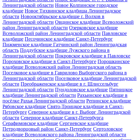
Ленинградской области
Новое Колпинское городское
кладбище
Новое Тихвинское кладбища Ленинградское
области
Новооктябрьское кладбище г. Волхов в
Ленинградской области
Овцинское кладбище Всеволожский
район Ленинградской области
Озерковское кладбище
Всеволожский район Ленинградской области
Павловское
кладбище
Песочинское кладбище Санкт-Петербург
Пижменское кладбище Гатчинский район Ленинградская
область
Поддубское кладбище Лужского района в
Ленинградской области
Покровское кладбище в Павловске
Пороховское кладбище в Санкт-Петербурге
Порошкинское
кладбище Всеволожский район Ленинградская область
Поселковое кладбище в Гаврилово Выборгского района в
Ленинградской области
Поселковое кладбище Ленинградской
области
Преображенское кладбище в г. Шлиссельбург
Ленинградской области
Пундоловское кладбище
Пятницкое
кладбище Ленинградской области
Рахьинское кладбище в
посёлке Рахья Ленинградской области
Репинское кладбище
Рябовское кладбище
Свято-Троицкое кладбище в Санкт-
Петербурге
Северное кладбище в г. Выборг Ленинградской
области
Северное кладбище Санкт-Петербурга
Серафимовское кладбище
Сергиевское кладбище
Петродворцовый район Санкт-Петербург
Сертоловское
кладбище Всеволожского района Ленинградской области