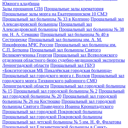
Южного кладбища
Залы прощания СПб
Прощальные залы крематория
Прощальные залы морга на Екатерининском 10 СМЭ
Прощальный зал больницы № 33 в Колпино
Прощальный зал
Александровской больницы
Прощальный зал
Александровской больницы
Прощальный зал больницы № 38
им. Н. А. Семашко
Прощальный зал больницы № 40 в
Сестрорецке
Прощальный зал больницы им. А. М.
Никифорова МЧС России
Прощальный зал больницы им.
С.П. Боткина
Прощальный зал больницы Святого
Великомученика Георгия
Прощальный зал Всеволожского
отделения областного бюро судебно-медицинской экспертизы
Ленинградской области
Прощальный зал ГБУЗ
«Бокситогорская МБ Пикалёвская городская больница»
Прощальный зал городского морга г. Волхов
Прощальный зал
городского морга Тихвинского районного СМО
Ленинградской области
Прощальный зал городской больницы
№ 15
Прощальный зал городской больницы № 2
Прощальный
зал городской больницы № 20
Прощальный зал городской
больницы № 26 на Костюшко
Прощальный зал городской
больницы Святого Праведного Иоанна Кронштадтского
Прощальный зал городской Покровской больницы
Прощальный зал городской Покровской больницы
Прощальный зал детской больницы № 5 им. Н. Ф. Филатова
Прощальный зал Елизаветинской больницы в Санкт-