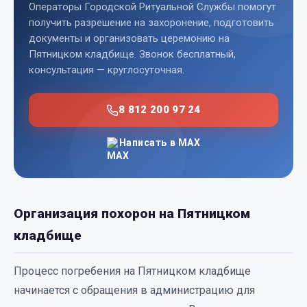
Операторы Городской Ритуальной Службы помогут
получить разрешение на захоронение, подготовить
документы и организовать церемонию на
Пятницком кладбище. Звонок бесплатный,
консультация — круглосуточная.
8 812 200 97 24
Написать в MAX
Организация похорон на Пятницком
кладбище
Процесс погребения на Пятницком кладбище
начинается с обращения в администрацию для