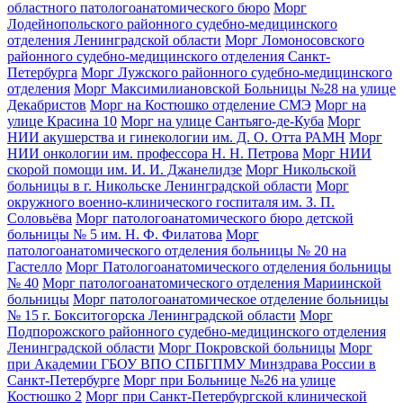
областного патологоанатомического бюро
Морг
Лодейнопольского районного судебно-медицинского
отделения Ленинградской области
Морг Ломоносовского
районного судебно-медицинского отделения Санкт-
Петербурга
Морг Лужского районного судебно-медицинского
отделения
Морг Максимилиановской Больницы №28 на улице
Декабристов
Морг на Костюшко отделение СМЭ
Морг на
улице Красина 10
Морг на улице Сантьяго-де-Куба
Морг
НИИ акушерства и гинекологии им. Д. О. Отта РАМН
Морг
НИИ онкологии им. профессора Н. Н. Петрова
Морг НИИ
скорой помощи им. И. И. Джанелидзе
Морг Никольской
больницы в г. Никольске Ленинградской области
Морг
окружного военно-клинического госпиталя им. З. П.
Соловьёва
Морг патологоанатомического бюро детской
больницы № 5 им. Н. Ф. Филатова
Морг
патологоанатомического отделения больницы № 20 на
Гастелло
Морг Патологоанатомического отделения больницы
№ 40
Морг патологоанатомического отделения Мариинской
больницы
Морг патологоанатомическое отделение больницы
№ 15 г. Бокситогорска Ленинградской области
Морг
Подпорожского районного судебно-медицинского отделения
Ленинградской области
Морг Покровской больницы
Морг
при Академии ГБОУ ВПО СПБГПМУ Минздрава России в
Санкт-Петербурге
Морг при Больнице №26 на улице
Костюшко 2
Морг при Санкт-Петербургской клинической