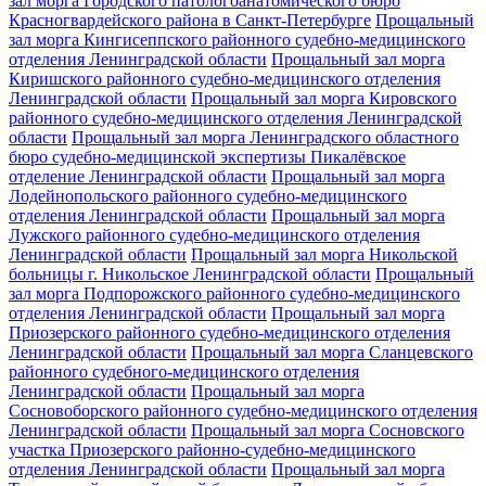
зал морга Городского патологоанатомического бюро
Красногвардейского района в Санкт-Петербурге
Прощальный
зал морга Кингисеппского районного судебно-медицинского
отделения Ленинградской области
Прощальный зал морга
Киришского районного судебно-медицинского отделения
Ленинградской области
Прощальный зал морга Кировского
районного судебно-медицинского отделения Ленинградской
области
Прощальный зал морга Ленинградского областного
бюро судебно-медицинской экспертизы Пикалёвское
отделение Ленинградской области
Прощальный зал морга
Лодейнопольского районного судебно-медицинского
отделения Ленинградской области
Прощальный зал морга
Лужского районного судебно-медицинского отделения
Ленинградской области
Прощальный зал морга Никольской
больницы г. Никольское Ленинградской области
Прощальный
зал морга Подпорожского районного судебно-медицинского
отделения Ленинградской области
Прощальный зал морга
Приозерского районного судебно-медицинского отделения
Ленинградской области
Прощальный зал морга Сланцевского
районного судебного-медицинского отделения
Ленинградской области
Прощальный зал морга
Сосновоборского районного судебно-медицинского отделения
Ленинградской области
Прощальный зал морга Сосновского
участка Приозерского районно-судебно-медицинского
отделения Ленинградской области
Прощальный зал морга