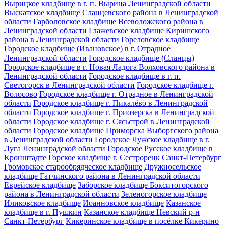
Вырицкое кладбище в г. п. Вырица Ленинградской области
Выскатское кладбище Сланцевского района в Ленинградской
области
Гарболовское кладбище Всеволожского района в
Ленинградской области
Глажевское кладбище Киришского
района в Ленинградской области
Гореловское кладбище
Городское кладбище (Ивановское) в г. Отрадное
Ленинградской области
Городское кладбище (Сланцы)
Городское кладбище в г. Новая Ладога Волховского района в
Ленинградской области
Городское кладбище в г. п.
Светогорск в Ленинградской области
Городское кладбище г.
Волосово
Городское кладбище г. Отрадное в Ленинградской
области
Городское кладбище г. Пикалёво в Ленинградской
области
Городское кладбище г. Приозерска в Ленинградской
области
Городское кладбище г. Сясьстрой в Ленинградской
области
Городское кладбище Приморска Выборгского района
в Ленинградской области
Городское Лужское кладбище в г.
Луга Ленинградской области
Городское Русское кладбище в
Кронштадте
Горское кладбище г. Сестрорецк Санкт-Петербург
Громовское старообрядческое кладбище
Дружносельское
кладбище Гатчинского района в Ленинградской области
Еврейское кладбище
Заборское кладбище Бокситогорского
района в Ленинградской области
Зеленогорское кладбище
Иликовское кладбище
Иоанновское кладбище
Казанское
кладбище в г. Пушкин
Казанское кладбище Невский р-н
Санкт-Петербург
Кикеринское кладбище в посёлке Кикерино