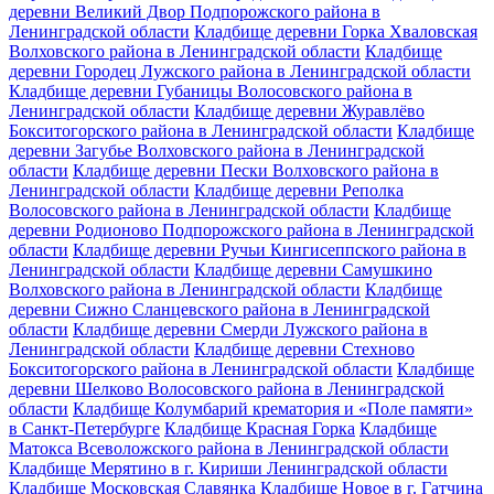
деревни Великий Двор Подпорожского района в
Ленинградской области
Кладбище деревни Горка Хваловская
Волховского района в Ленинградской области
Кладбище
деревни Городец Лужского района в Ленинградской области
Кладбище деревни Губаницы Волосовского района в
Ленинградской области
Кладбище деревни Журавлёво
Бокситогорского района в Ленинградской области
Кладбище
деревни Загубье Волховского района в Ленинградской
области
Кладбище деревни Пески Волховского района в
Ленинградской области
Кладбище деревни Реполка
Волосовского района в Ленинградской области
Кладбище
деревни Родионово Подпорожского района в Ленинградской
области
Кладбище деревни Ручьи Кингисеппского района в
Ленинградской области
Кладбище деревни Самушкино
Волховского района в Ленинградской области
Кладбище
деревни Сижно Сланцевского района в Ленинградской
области
Кладбище деревни Смерди Лужского района в
Ленинградской области
Кладбище деревни Стехново
Бокситогорского района в Ленинградской области
Кладбище
деревни Шелково Волосовского района в Ленинградской
области
Кладбище Колумбарий крематория и «Поле памяти»
в Санкт-Петербурге
Кладбище Красная Горка
Кладбище
Матокса Всеволожского района в Ленинградской области
Кладбище Мерятино в г. Кириши Ленинградской области
Кладбище Московская Славянка
Кладбище Новое в г. Гатчина