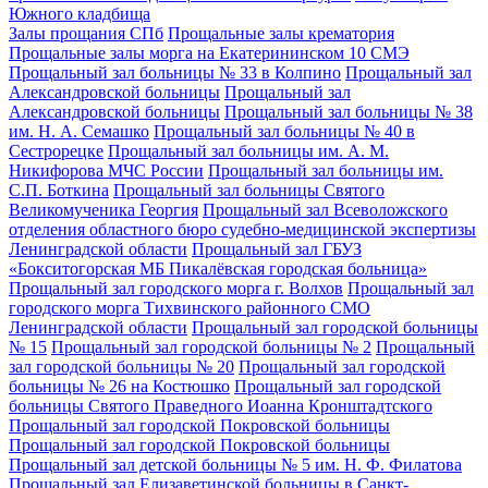
Южного кладбища
Залы прощания СПб
Прощальные залы крематория
Прощальные залы морга на Екатерининском 10 СМЭ
Прощальный зал больницы № 33 в Колпино
Прощальный зал
Александровской больницы
Прощальный зал
Александровской больницы
Прощальный зал больницы № 38
им. Н. А. Семашко
Прощальный зал больницы № 40 в
Сестрорецке
Прощальный зал больницы им. А. М.
Никифорова МЧС России
Прощальный зал больницы им.
С.П. Боткина
Прощальный зал больницы Святого
Великомученика Георгия
Прощальный зал Всеволожского
отделения областного бюро судебно-медицинской экспертизы
Ленинградской области
Прощальный зал ГБУЗ
«Бокситогорская МБ Пикалёвская городская больница»
Прощальный зал городского морга г. Волхов
Прощальный зал
городского морга Тихвинского районного СМО
Ленинградской области
Прощальный зал городской больницы
№ 15
Прощальный зал городской больницы № 2
Прощальный
зал городской больницы № 20
Прощальный зал городской
больницы № 26 на Костюшко
Прощальный зал городской
больницы Святого Праведного Иоанна Кронштадтского
Прощальный зал городской Покровской больницы
Прощальный зал городской Покровской больницы
Прощальный зал детской больницы № 5 им. Н. Ф. Филатова
Прощальный зал Елизаветинской больницы в Санкт-