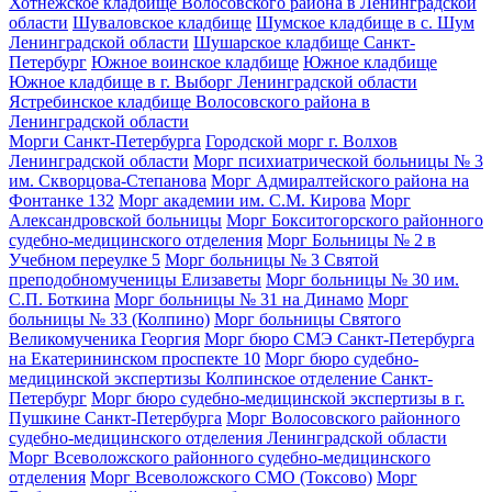
Хотнежское кладбище Волосовского района в Ленинградской
области
Шуваловское кладбище
Шумское кладбище в с. Шум
Ленинградской области
Шушарское кладбище Санкт-
Петербург
Южное воинское кладбище
Южное кладбище
Южное кладбище в г. Выборг Ленинградской области
Ястребинское кладбище Волосовского района в
Ленинградской области
Морги Санкт-Петербурга
Городской морг г. Волхов
Ленинградской области
Морг психиатрической больницы № 3
им. Скворцова-Степанова
Морг Адмиралтейского района на
Фонтанке 132
Морг академии им. С.М. Кирова
Морг
Александровской больницы
Морг Бокситогорского районного
судебно-медицинского отделения
Морг Больницы № 2 в
Учебном переулке 5
Морг больницы № 3 Святой
преподобномученицы Елизаветы
Морг больницы № 30 им.
С.П. Боткина
Морг больницы № 31 на Динамо
Морг
больницы № 33 (Колпино)
Морг больницы Святого
Великомученика Георгия
Морг бюро СМЭ Санкт-Петербурга
на Екатерининском проспекте 10
Морг бюро судебно-
медицинской экспертизы Колпинское отделение Санкт-
Петербург
Морг бюро судебно-медицинской экспертизы в г.
Пушкине Санкт-Петербурга
Морг Волосовского районного
судебно-медицинского отделения Ленинградской области
Морг Всеволожского районного судебно-медицинского
отделения
Морг Всеволожского СМО (Токсово)
Морг