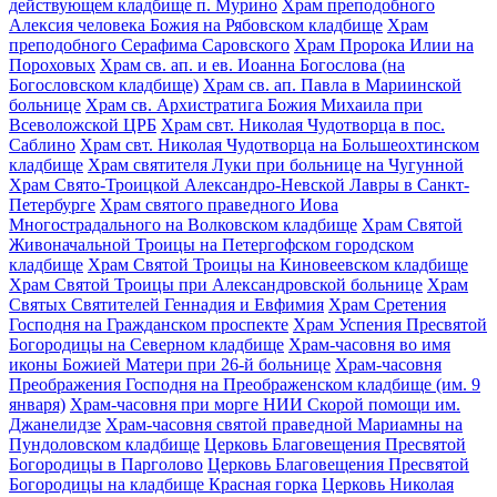
действующем кладбище п. Мурино
Храм преподобного
Алексия человека Божия на Рябовском кладбище
Храм
преподобного Серафима Саровского
Храм Пророка Илии на
Пороховых
Храм св. ап. и ев. Иоанна Богослова (на
Богословском кладбище)
Храм св. ап. Павла в Мариинской
больнице
Храм св. Архистратига Божия Михаила при
Всеволожской ЦРБ
Храм свт. Николая Чудотворца в пос.
Саблино
Храм свт. Николая Чудотворца на Большеохтинском
кладбище
Храм святителя Луки при больнице на Чугунной
Храм Свято-Троицкой Александро-Невской Лавры в Санкт-
Петербурге
Храм святого праведного Иова
Многострадального на Волковском кладбище
Храм Святой
Живоначальной Троицы на Петергофском городском
кладбище
Храм Святой Троицы на Киновеевском кладбище
Храм Святой Троицы при Александровской больнице
Храм
Святых Святителей Геннадия и Евфимия
Храм Сретения
Господня на Гражданском проспекте
Храм Успения Пресвятой
Богородицы на Северном кладбище
Храм-часовня во имя
иконы Божией Матери при 26-й больнице
Храм-часовня
Преображения Господня на Преображенском кладбище (им. 9
января)
Храм-часовня при морге НИИ Скорой помощи им.
Джанелидзе
Храм-часовня святой праведной Мариамны на
Пундоловском кладбище
Церковь Благовещения Пресвятой
Богородицы в Парголово
Церковь Благовещения Пресвятой
Богородицы на кладбище Красная горка
Церковь Николая