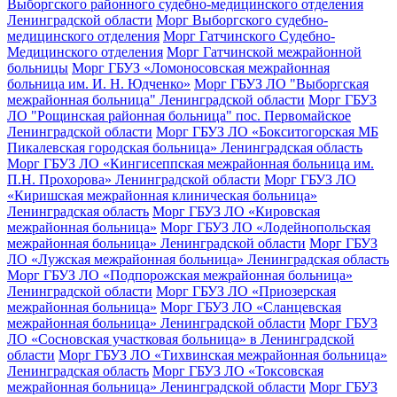
Выборгского районного судебно-медицинского отделения
Ленинградской области
Морг Выборгского судебно-
медицинского отделения
Морг Гатчинского Судебно-
Медицинского отделения
Морг Гатчинской межрайонной
больницы
Морг ГБУЗ «Ломоносовская межрайонная
больница им. И. Н. Юдченко»
Морг ГБУЗ ЛО "Выборгская
межрайонная больница" Ленинградской области
Морг ГБУЗ
ЛО "Рощинская районная больница" пос. Первомайское
Ленинградской области
Морг ГБУЗ ЛО «Бокситогорская МБ
Пикалевская городская больница» Ленинградская область
Морг ГБУЗ ЛО «Кингисеппская межрайонная больница им.
П.Н. Прохорова» Ленинградской области
Морг ГБУЗ ЛО
«Киришская межрайонная клиническая больница»
Ленинградская область
Морг ГБУЗ ЛО «Кировская
межрайонная больница»
Морг ГБУЗ ЛО «Лодейнопольская
межрайонная больница» Ленинградской области
Морг ГБУЗ
ЛО «Лужская межрайонная больница» Ленинградская область
Морг ГБУЗ ЛО «Подпорожская межрайонная больница»
Ленинградской области
Морг ГБУЗ ЛО «Приозерская
межрайонная больница»
Морг ГБУЗ ЛО «Сланцевская
межрайонная больница» Ленинградской области
Морг ГБУЗ
ЛО «Сосновская участковая больница» в Ленинградской
области
Морг ГБУЗ ЛО «Тихвинская межрайонная больница»
Ленинградская область
Морг ГБУЗ ЛО «Токсовская
межрайонная больница» Ленинградской области
Морг ГБУЗ