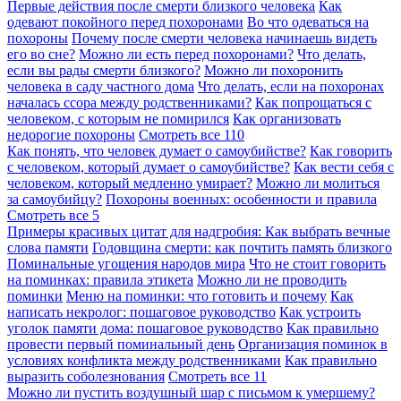
Первые действия после смерти близкого человека
Как
одевают покойного перед похоронами
Во что одеваться на
похороны
Почему после смерти человека начинаешь видеть
его во сне?
Можно ли есть перед похоронами?
Что делать,
если вы рады смерти близкого?
Можно ли похоронить
человека в саду частного дома
Что делать, если на похоронах
началась ссора между родственниками?
Как попрощаться с
человеком, с которым не помирился
Как организовать
недорогие похороны
Смотреть все
110
Как понять, что человек думает о самоубийстве?
Как говорить
с человеком, который думает о самоубийстве?
Как вести себя с
человеком, который медленно умирает?
Можно ли молиться
за самоубийцу?
Похороны военных: особенности и правила
Смотреть все
5
Примеры красивых цитат для надгробия: Как выбрать вечные
слова памяти
Годовщина смерти: как почтить память близкого
Поминальные угощения народов мира
Что не стоит говорить
на поминках: правила этикета
Можно ли не проводить
поминки
Меню на поминки: что готовить и почему
Как
написать некролог: пошаговое руководство
Как устроить
уголок памяти дома: пошаговое руководство
Как правильно
провести первый поминальный день
Организация поминок в
условиях конфликта между родственниками
Как правильно
выразить соболезнования
Смотреть все
11
Можно ли пустить воздушный шар с письмом к умершему?