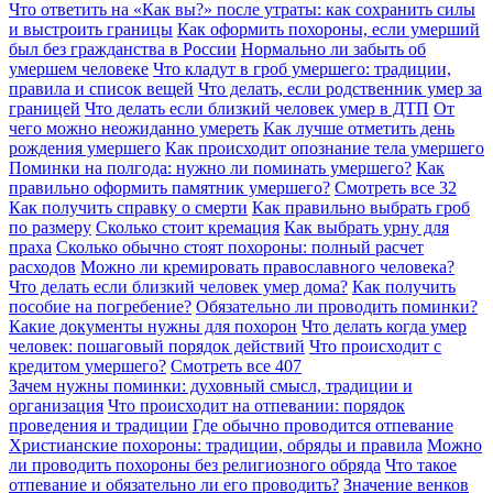
Что ответить на «Как вы?» после утраты: как сохранить силы
и выстроить границы
Как оформить похороны, если умерший
был без гражданства в России
Нормально ли забыть об
умершем человеке
Что кладут в гроб умершего: традиции,
правила и список вещей
Что делать, если родственник умер за
границей
Что делать если близкий человек умер в ДТП
От
чего можно неожиданно умереть
Как лучше отметить день
рождения умершего
Как происходит опознание тела умершего
Поминки на полгода: нужно ли поминать умершего?
Как
правильно оформить памятник умершего?
Смотреть все
32
Как получить справку о смерти
Как правильно выбрать гроб
по размеру
Сколько стоит кремация
Как выбрать урну для
праха
Сколько обычно стоят похороны: полный расчет
расходов
Можно ли кремировать православного человека?
Что делать если близкий человек умер дома?
Как получить
пособие на погребение?
Обязательно ли проводить поминки?
Какие документы нужны для похорон
Что делать когда умер
человек: пошаговый порядок действий
Что происходит с
кредитом умершего?
Смотреть все
407
Зачем нужны поминки: духовный смысл, традиции и
организация
Что происходит на отпевании: порядок
проведения и традиции
Где обычно проводится отпевание
Христианские похороны: традиции, обряды и правила
Можно
ли проводить похороны без религиозного обряда
Что такое
отпевание и обязательно ли его проводить?
Значение венков