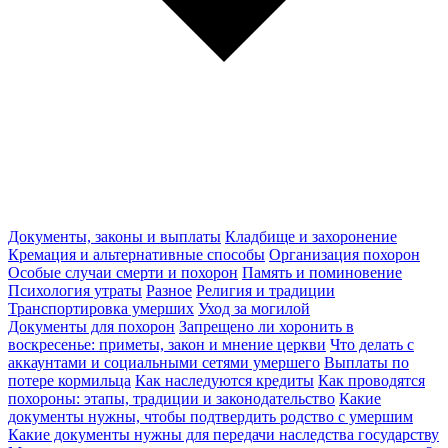
Документы, законы и выплаты
Кладбище и захоронение
Кремация и альтернативные способы
Организация похорон
Особые случаи смерти и похорон
Память и поминовение
Психология утраты
Разное
Религия и традиции
Транспортировка умерших
Уход за могилой
Документы для похорон
Запрещено ли хоронить в
воскресенье: приметы, закон и мнение церкви
Что делать с
аккаунтами и социальными сетями умершего
Выплаты по
потере кормильца
Как наследуются кредиты
Как проводятся
похороны: этапы, традиции и законодательство
Какие
документы нужны, чтобы подтвердить родство с умершим
Какие документы нужны для передачи наследства государству