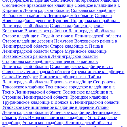
Сестрорецкое кладбище
Смоленское лютеранское кладбище
Смоленское православное кладбище
Солецкое кладбище в г.
Кириши в Ленинградской области
Сорвальское кладбище
Выборгского района в Ленинградской области
Старое и
Новое кладбища деревни Курпово Подпорожского района в
Ленинградской области
Старое кладбище в деревне
Колголемо Волховского района в Ленинградской области
Старое кладбище г. Лодейное поле в Ленинградской области
Старое кладбище деревни Немятово Волховского района в
Ленинградской области
Старое кладбище с. Паша в
Ленинградской области
Старое Муринское кладбище
Всеволожского района в Ленинградской области
Старопольское кладбище Сланцевского района в
Ленинградской области
Старосиверское кладбище в г. п.
Сиверское Ленинградской области
Стрельнинское кладбище в
Санкт-Петербурге
Таицкое кладбище в г. п. Тайцы
Ленинградской области
Тарховское кладбище Сестрорецк
Токсовское кладбище
Тосненское городское кладбище в г.
Тосно Ленинградской области
Тосненское кладбище в п.
Строение Ленинградской области
Троицкое кладбище
Труфановское кладбище г. Волхов в Ленинградской области
Угловское муниципальное кладбище в деревне Углово
Ленинградской области
Успенское кладбище Ленинградская
область
Усть-Ижорское воинское кладбище
Усть-Ижорское
кладбище
Устьинское кладбище Ленинградской области