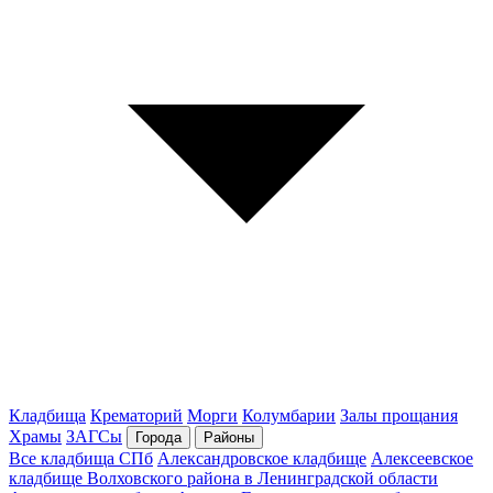
Кладбища
Крематорий
Морги
Колумбарии
Залы прощания
Храмы
ЗАГСы
Города
Районы
Все кладбища СПб
Александровское кладбище
Алексеевское
кладбище Волховского района в Ленинградской области