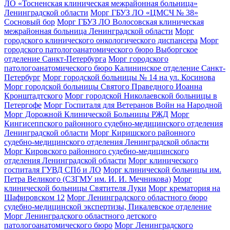
ЛО «Тосненская клиническая межрайонная больница»
Ленинградской области
Морг ГБУЗ ЛО «ЦМСЧ № 38»
Сосновый бор
Морг ГБУЗ ЛО Волосовская клиническая
межрайонная больница Ленинградской области
Морг
городского клинического онкологического диспансера
Морг
городского патологоанатомического бюро Выборгское
отделение Санкт-Петербурга
Морг городского
патологоанатомического бюро Калининское отделение Санкт-
Петербург
Морг городской больницы № 14 на ул. Косинова
Морг городской больницы Святого Праведного Иоанна
Кронштадтского
Морг городской Николаевской больницы в
Петергофе
Морг Госпиталя для Ветеранов Войн на Народной
Морг Дорожной Клинической Больницы РЖД
Морг
Кингисеппского районного судебно-медицинского отделения
Ленинградской области
Морг Киришского районного
судебно-медицинского отделения Ленинградской области
Морг Кировского районного судебно-медицинского
отделения Ленинградской области
Морг клинического
госпиталя ГУВД СПб и ЛО
Морг клинической больницы им.
Петра Великого (СЗГМУ им. И. И. Мечникова)
Морг
клинической больницы Святителя Луки
Морг крематория на
Шафировском 12
Морг Ленинградского областного бюро
судебно-медицинской экспертизы, Пикалевское отделение
Морг Ленинградского областного детского
патологоанатомического бюро
Морг Ленинградского