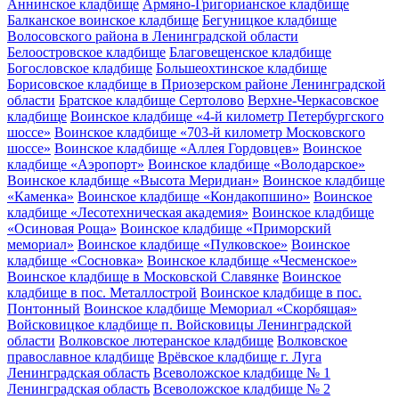
Аннинское кладбище
Армяно-Григорианское кладбище
Балканское воинское кладбище
Бегуницкое кладбище
Волосовского района в Ленинградской области
Белоостровское кладбище
Благовещенское кладбище
Богословское кладбище
Большеохтинское кладбище
Борисовское кладбище в Приозерском районе Ленинградской
области
Братское кладбище Сертолово
Верхне-Черкасовское
кладбище
Воинское кладбище «4-й километр Петербургского
шоссе»
Воинское кладбище «703-й километр Московского
шоссе»
Воинское кладбище «Аллея Гордовцев»
Воинское
кладбище «Аэропорт»
Воинское кладбище «Володарское»
Воинское кладбище «Высота Меридиан»
Воинское кладбище
«Каменка»
Воинское кладбище «Кондакопшино»
Воинское
кладбище «Лесотехническая академия»
Воинское кладбище
«Осиновая Роща»
Воинское кладбище «Приморский
мемориал»
Воинское кладбище «Пулковское»
Воинское
кладбище «Сосновка»
Воинское кладбище «Чесменское»
Воинское кладбище в Московской Славянке
Воинское
кладбище в пос. Металлострой
Воинское кладбище в пос.
Понтонный
Воинское кладбище Мемориал «Скорбящая»
Войсковицкое кладбище п. Войсковицы Ленинградской
области
Волковское лютеранское кладбище
Волковское
православное кладбище
Врёвское кладбище г. Луга
Ленинградская область
Всеволожское кладбище № 1
Ленинградская область
Всеволожское кладбище № 2