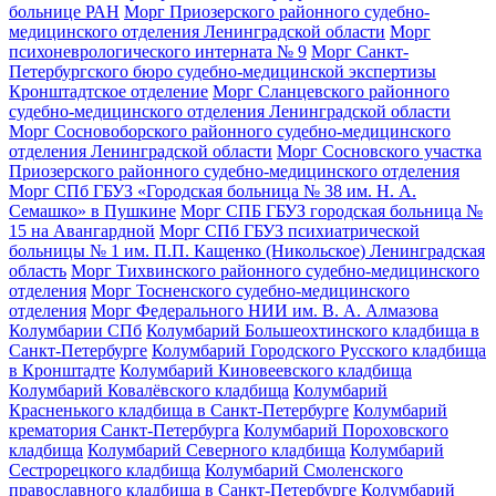
больнице РАН
Морг Приозерского районного судебно-
медицинского отделения Ленинградской области
Морг
психоневрологического интерната № 9
Морг Санкт-
Петербургского бюро судебно-медицинской экспертизы
Кронштадтское отделение
Морг Сланцевского районного
судебно-медицинского отделения Ленинградской области
Морг Сосновоборского районного судебно-медицинского
отделения Ленинградской области
Морг Сосновского участка
Приозерского районного судебно-медицинского отделения
Морг СПб ГБУЗ «Городская больница № 38 им. Н. А.
Семашко» в Пушкине
Морг СПБ ГБУЗ городская больница №
15 на Авангардной
Морг СПб ГБУЗ психиатрической
больницы № 1 им. П.П. Кащенко (Никольское) Ленинградская
область
Морг Тихвинского районного судебно-медицинского
отделения
Морг Тосненского судебно-медицинского
отделения
Морг Федерального НИИ им. В. А. Алмазова
Колумбарии СПб
Колумбарий Большеохтинского кладбища в
Санкт-Петербурге
Колумбарий Городского Русского кладбища
в Кронштадте
Колумбарий Киновеевского кладбища
Колумбарий Ковалёвского кладбища
Колумбарий
Красненького кладбища в Санкт-Петербурге
Колумбарий
крематория Cанкт-Петербурга
Колумбарий Пороховского
кладбища
Колумбарий Северного кладбища
Колумбарий
Сестрорецкого кладбища
Колумбарий Смоленского
православного кладбища в Санкт-Петербурге
Колумбарий