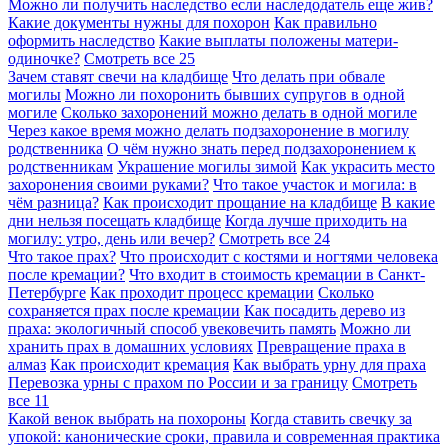
Можно ли получить наследство если наследодатель еще жив?
Какие документы нужны для похорон
Как правильно
оформить наследство
Какие выплаты положены матери-
одиночке?
Смотреть все
25
Зачем ставят свечи на кладбище
Что делать при обвале
могилы
Можно ли похоронить бывших супругов в одной
могиле
Сколько захоронений можно делать в одной могиле
Через какое время можно делать подзахоронение в могилу
родственника
О чём нужно знать перед подзахоронением к
родственникам
Украшение могилы зимой
Как украсить место
захоронения своими руками?
Что такое участок и могила: в
чём разница?
Как происходит прощание на кладбище
В какие
дни нельзя посещать кладбище
Когда лучше приходить на
могилу: утро, день или вечер?
Смотреть все
24
Что такое прах?
Что происходит с костями и ногтями человека
после кремации?
Что входит в стоимость кремации в Санкт-
Петербурге
Как проходит процесс кремации
Сколько
сохраняется прах после кремации
Как посадить дерево из
праха: экологичный способ увековечить память
Можно ли
хранить прах в домашних условиях
Превращение праха в
алмаз
Как происходит кремация
Как выбрать урну для праха
Перевозка урны с прахом по России и за границу
Смотреть
все
11
Какой венок выбрать на похороны
Когда ставить свечку за
упокой: канонические сроки, правила и современная практика