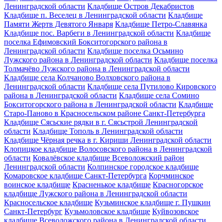
Ленинградской области
Кладбище Остров Декабристов
Кладбище п. Веселец в Ленинградской области
Кладбище
Памяти Жертв Девятого Января
Кладбище Петро-Славянка
Кладбище пос. Варбеги в Ленинградской области
Кладбище
поселка Ефимовский Бокситогорского района в
Ленинградской области
Кладбище поселка Осьмино
Лужского района в Ленинградской области
Кладбище поселка
Толмачёво Лужского района в Ленинградской области
Кладбище села Колчаново Волховского района в
Ленинградской области
Кладбище села Путилово Кировского
района в Ленинградской области
Кладбище села Сомино
Бокситогорского района в Ленинградской области
Кладбище
Старо-Паново в Красносельском районе Санкт-Петербурга
Кладбище Сясьские рядки в г. Сясьстрой Ленинградской
области
Кладбище Тополь в Ленинградской области
Кладбище Чёрная речка в г. Кириши Ленинградской области
Клопицкое кладбище Волосовского района в Ленинградской
области
Ковалёвское кладбище Всеволожский район
Ленинградской области
Колпинское городское кладбище
Комаровское кладбище Санкт-Петербурга
Корчминское
воинское кладбище
Красненькое кладбище
Красногорское
кладбище Лужского района в Ленинградской области
Красносельское кладбище
Кузьминское кладбище г. Пушкин
Санкт-Петербург
Кузьмоловское кладбище
Куйвозовское
кладбище Всеволожского района в Ленинградской области