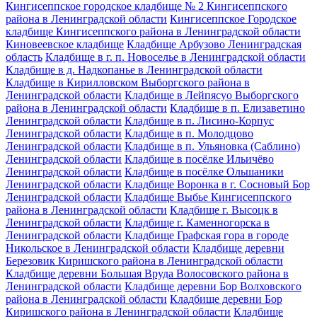
Кингисеппское городское кладбище № 2 Кингисеппского
района в Ленинградской области
Кингисеппское Городское
кладбище Кингисеппского района в Ленинградской области
Киновеевское кладбище
Кладбище Арбузово Ленинградская
область
Кладбище в г. п. Новоселье в Ленинградской области
Кладбище в д. Надкопанье в Ленинградской области
Кладбище в Кирилловском Выборгского района в
Ленинградской области
Кладбище в Лейпясуо Выборгского
района в Ленинградской области
Кладбище в п. Елизаветино
Ленинградской области
Кладбище в п. Лисино-Корпус
Ленинградской области
Кладбище в п. Молодцово
Ленинградской области
Кладбище в п. Ульяновка (Саблино)
Ленинградской области
Кладбище в посёлке Ильичёво
Ленинградской области
Кладбище в посёлке Ольшаники
Ленинградской области
Кладбище Воронка в г. Сосновый Бор
Ленинградской области
Кладбище Выбье Кингисеппского
района в Ленинградской области
Кладбище г. Высоцк в
Ленинградской области
Кладбище г. Каменногорска в
Ленинградской области
Кладбище Графская гора в городе
Никольское в Ленинградской области
Кладбище деревни
Березовик Киришского района в Ленинградской области
Кладбище деревни Большая Вруда Волосовского района в
Ленинградской области
Кладбище деревни Бор Волховского
района в Ленинградской области
Кладбище деревни Бор
Киришского района в Ленинградской области
Кладбище