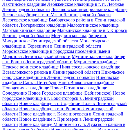
Лахтинское кладбище
Лебяженское кладбище в г. п. Лебяжье
Ленинградской области
Левашовское мемориальное кладбище
Лесное кладбище в г. п. Мга в Ленинградской области
Лесогорское кладбище Выборгского района в Ленинградской
области
Лютеранское кладбище
Малоохтинское кладбище
Мартышкинское кладбище
Марьинское кладбище в г. Кировск
Ленинградской области
Мичуринское кладбище в п.
Мичуринское Ленинградской области
Монастырское
кладбище д. Тервеничи в Ленинградской области
Морозовское кладбище в городском поселении имени
Морозова Ленинградской области
Муниципальное кладбище
в п. Ропша Ленинградской области
Муринское кладбище
Невское воинское кладбище
Нижнеосельковское кладбище
Всеволожского района в Ленинградской области
Никольское
городское кладбище в Ленинградской области
Никольское
кладбище Санкт-Петербург
Ново-Волковское кладбище
Новодевичье кладбище
Новое Гатчинское кладбище
Солодухино
Новое Городское кладбище (Бабигонское)
Новое
городское кладбище в г. Бокситогорск в Ленинградской
области
Новое кладбище в г. Лодейное Поле в Ленинградской
области
Новое кладбище в г. п. Рощино Ленинградской
области
Новое кладбище г. Каменногорска в Ленинградской
области
Новое кладбище г. Приозерск в Ленинградской
области
Новое кладбище Мшинского с. п. Лужского района в
Ленинградской области
Новое кладбище п. г. т. Важины в