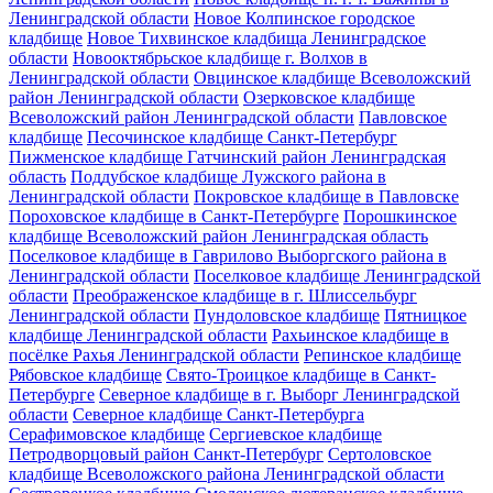
Ленинградской области
Новое Колпинское городское
кладбище
Новое Тихвинское кладбища Ленинградское
области
Новооктябрьское кладбище г. Волхов в
Ленинградской области
Овцинское кладбище Всеволожский
район Ленинградской области
Озерковское кладбище
Всеволожский район Ленинградской области
Павловское
кладбище
Песочинское кладбище Санкт-Петербург
Пижменское кладбище Гатчинский район Ленинградская
область
Поддубское кладбище Лужского района в
Ленинградской области
Покровское кладбище в Павловске
Пороховское кладбище в Санкт-Петербурге
Порошкинское
кладбище Всеволожский район Ленинградская область
Поселковое кладбище в Гаврилово Выборгского района в
Ленинградской области
Поселковое кладбище Ленинградской
области
Преображенское кладбище в г. Шлиссельбург
Ленинградской области
Пундоловское кладбище
Пятницкое
кладбище Ленинградской области
Рахьинское кладбище в
посёлке Рахья Ленинградской области
Репинское кладбище
Рябовское кладбище
Свято-Троицкое кладбище в Санкт-
Петербурге
Северное кладбище в г. Выборг Ленинградской
области
Северное кладбище Санкт-Петербурга
Серафимовское кладбище
Сергиевское кладбище
Петродворцовый район Санкт-Петербург
Сертоловское
кладбище Всеволожского района Ленинградской области