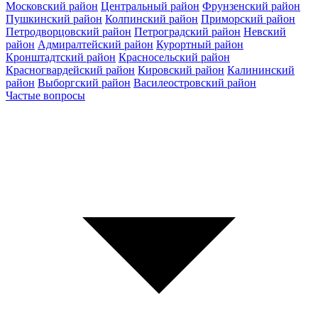
Московский район
Центральный район
Фрунзенский район
Пушкинский район
Колпинский район
Приморский район
Петродворцовский район
Петроградский район
Невский
район
Адмиралтейский район
Курортный район
Кронштадтский район
Красносельский район
Красногвардейский район
Кировский район
Калининский
район
Выборгский район
Василеостровский район
Частые вопросы