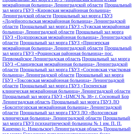
межрайонная больница» Ленинградской области
Прощальный
зал морга ГБУЗ «Кировская межрайонная больница»
Ленинградской области
Прощальный зал морга ГБУЗ
«Лодейнопольская межрайонная больница» Ленинградской
области
Прощальный зал морга ГБУЗ «Лужская межрайонная
больница» Ленинградской области
Прощальный зал морга
ГБУЗ «Подпорожская межрайонная больница» Ленинградской
области
Прощальный зал морга ГБУЗ «Приозерская
межрайонная больница» Ленинградской области
Прощальный
зал морга ГБУЗ «Рощинская районная больница» пос.
Первомайское Ленинградская область
Прощальный зал морга
ГБУЗ «Сланцевская межрайонная больница» Ленинградской
области
Прощальный зал морга ГБУЗ «Сосновская участковая
больница» Ленинградской области
Прощальный зал морга
ГБУЗ «Токсовская межрайонная больница» Ленинградской
области
Прощальный зал морга ГБУЗ «Тосненская
клиническая межрайонная больница» Ленинградской области
Прощальный зал морга ГБУЗ «ЦМСЧ № 38» г. Сосновый Бор
Ленинградская область
Прощальный зал морга ГБУЗ ЛО
«Бокситогорская межрайонная больница» Ленинградской
области
Прощальный зал морга ГБУЗ ЛО «Волосовская
клиническая больница» Ленинградской области
Прощальный
зал морга ГБУЗ психиатрической больницы № 1 им. П. П.
Кащенко (с. Никольское) Ленинградская область
Прощальный