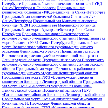
Петербурге
Прощальный зал клинического госпиталя ГУВД
Санкт-Петербурга и Ленобласти
Прощальный зал
клинической больницы «РЖД-медицина» в Санкт-Петербурге
Прощальный зал клинической больницы Святителя Луки в
Санкт-Петербурга
Прощальный зал Максимилиановской
больницы № 28
Прощальный зал Мариинской больницы
Прощальный зал морга Адмиралтейского района Санкт-
Петербурга
Прощальный зал морга Бокситогорского
районного судебно-медицинского отделения
Прощальный зал
морга больницы № 31 Санкт-Петербурга
Прощальный зал
морга Волосовского районного судебно-медицинского
отделения Ленинградского района
Прощальный зал морга
Волховского отделения судебно-медицинской экспертизы
Ленинградской области
Прощальный зал морга Выборгского
районного судебно-медицинского отделения Ленинградской
области
Прощальный зал морга Гатчинского районного
судебно-медицинского отделения Ленинградской области
Прощальный зал морга ГБУЗ «Всеволожская районная
клиническая больница» Ленинградской области
Прощальный
зал морга ГБУЗ «Выборгская межрайонная больница»
Ленинградской области
Прощальный зал морга ГБУЗ
«Гатчинская межрайонная больница» Ленинградской области
Прощальный зал морга ГБУЗ «Кингисеппская межрайонная
больница им. Н. Прохорова» Ленинградской области
Прощальный зал морга ГБУЗ «Киришская клиническая