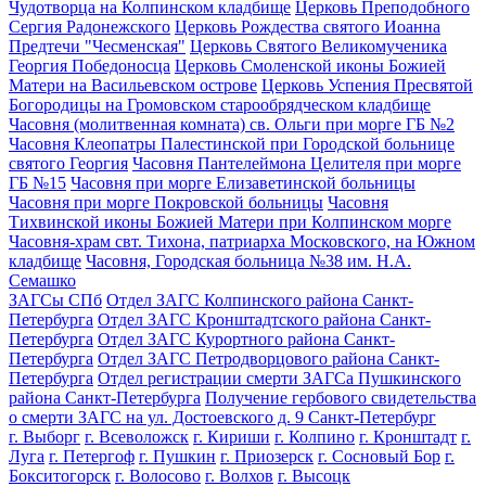
Чудотворца на Колпинском кладбище
Церковь Преподобного
Сергия Радонежского
Церковь Рождества святого Иоанна
Предтечи "Чесменская"
Церковь Святого Великомученика
Георгия Победоносца
Церковь Смоленской иконы Божией
Матери на Васильевском острове
Церковь Успения Пресвятой
Богородицы на Громовском старообрядческом кладбище
Часовня (молитвенная комната) св. Ольги при морге ГБ №2
Часовня Клеопатры Палестинской при Городской больнице
святого Георгия
Часовня Пантелеймона Целителя при морге
ГБ №15
Часовня при морге Елизаветинской больницы
Часовня при морге Покровской больницы
Часовня
Тихвинской иконы Божией Матери при Колпинском морге
Часовня-храм свт. Тихона, патриарха Московского, на Южном
кладбище
Часовня, Городская больница №38 им. Н.А.
Семашко
ЗАГСы СПб
Отдел ЗАГС Колпинского района Санкт-
Петербурга
Отдел ЗАГС Кронштадтского района Санкт-
Петербурга
Отдел ЗАГС Курортного района Санкт-
Петербурга
Отдел ЗАГС Петродворцового района Санкт-
Петербурга
Отдел регистрации смерти ЗАГСа Пушкинского
района Санкт-Петербурга
Получение гербового свидетельства
о смерти ЗАГС на ул. Достоевского д. 9 Санкт-Петербург
г. Выборг
г. Всеволожск
г. Кириши
г. Колпино
г. Кронштадт
г.
Луга
г. Петергоф
г. Пушкин
г. Приозерск
г. Сосновый Бор
г.
Бокситогорск
г. Волосово
г. Волхов
г. Высоцк