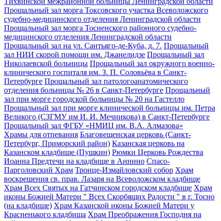
Тихвинской межрайонной больницы Ленинградской области
Прощальный зал морга Токсовского участка Всеволожского
судебно-медицинского отделения Ленинградской области
Прощальный зал морга Тосненского районного судебно-
медицинского отделения Ленинградской области
Прощальный зал на ул. Сантьяго-де-Куба, д. 7.
Прощальный
зал НИИ скорой помощи им. Джанелидзе
Прощальный зал
Николаевской больницы
Прощальный зал окружного военно-
клинического госпиталя им. З. П. Соловьёва в Санкт-
Петербурге
Прощальный зал патологоанатомического
отделения больницы № 26 в Санкт-Петербурге
Прощальный
зал при морге городской больницы № 20 на Гастелло
Прощальный зал при морге клинической больницы им. Петра
Великого (СЗГМУ им И. И. Мечникова) в Санкт-Петербурге
Прощальный зал ФГБУ «НМИЦ им. В.А. Алмазова»
Храмы для отпевания
Благовещенская церковь (Санкт-
Петербург, Приморский район)
Казанская церковь на
Казанском кладбище (Пушкин)
Рюмки Церковь Рождества
Иоанна Предтечи на кладбище в Аннино
Спасо-
Парголовский Храм
Троице-Измайловский собор
Храм
воскрешения св. прав. Лазаря на Всеволожском кладбище
Храм Всех Святых на Гатчинском городском кладбище
Храм
иконы Божией Матери " Всех Скорбящих Радости " в г. Тосно
(на кладбище)
Храм Казанской иконы Божией Матери у
Красненького кладбища
Храм Преображения Господня на