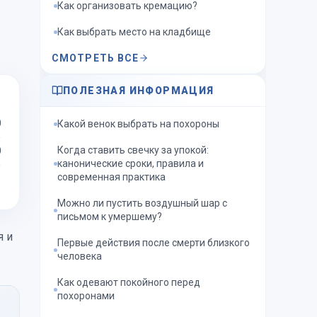
Как организовать кремацию?
Как выбрать место на кладбище
СМОТРЕТЬ ВСЕ
ПОЛЕЗНАЯ ИНФОРМАЦИЯ
0
Какой венок выбрать на похороны
Когда ставить свечку за упокой:
0
канонические сроки, правила и
современная практика
й
Можно ли пустить воздушный шар с
письмом к умершему?
я и
Первые действия после смерти близкого
человека
Как одевают покойного перед
похоронами