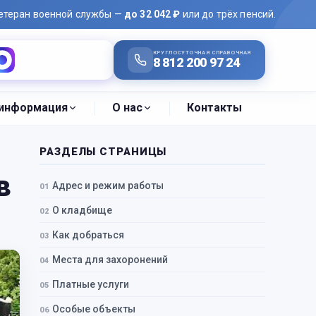
ветеран военной службы —
до 32 042 ₽
или до трёх пенсий.
КРУГЛОСУТОЧНАЯ СПРАВОЧНАЯ
Написать в MAX
8 812 200 97 24
 информация
О нас
Контакты
РАЗДЕЛЫ СТРАНИЦЫ
в
Адрес и режим работы
О кладбище
Как добраться
Места для захоронений
Платные услуги
Особые объекты