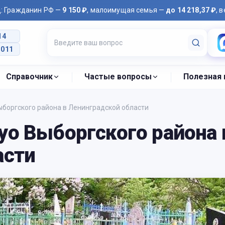
д: Гражданин РФ —
9 150 ₽
, малоимущая семья —
до 14 218,37 ₽
, 
14
2011
Справочник
Частые вопросы
Полезная
боргского района в Ленинградской области
уо Выборгского района 
асти