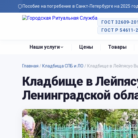
Пособие на погребение в Санкт‑Петербурге на 2025 го
ГОСТ 32609-20
ГОСТ Р 54611-
Наши услуги
Цены
Товары
Главная
/
Кладбища СПБ и ЛО
/
Кладбище в Лейпясуо Вы
Кладбище в Лейпяс
Ленинградской обл