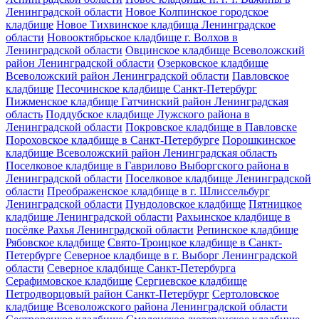
Ленинградской области
Новое Колпинское городское
кладбище
Новое Тихвинское кладбища Ленинградское
области
Новооктябрьское кладбище г. Волхов в
Ленинградской области
Овцинское кладбище Всеволожский
район Ленинградской области
Озерковское кладбище
Всеволожский район Ленинградской области
Павловское
кладбище
Песочинское кладбище Санкт-Петербург
Пижменское кладбище Гатчинский район Ленинградская
область
Поддубское кладбище Лужского района в
Ленинградской области
Покровское кладбище в Павловске
Пороховское кладбище в Санкт-Петербурге
Порошкинское
кладбище Всеволожский район Ленинградская область
Поселковое кладбище в Гаврилово Выборгского района в
Ленинградской области
Поселковое кладбище Ленинградской
области
Преображенское кладбище в г. Шлиссельбург
Ленинградской области
Пундоловское кладбище
Пятницкое
кладбище Ленинградской области
Рахьинское кладбище в
посёлке Рахья Ленинградской области
Репинское кладбище
Рябовское кладбище
Свято-Троицкое кладбище в Санкт-
Петербурге
Северное кладбище в г. Выборг Ленинградской
области
Северное кладбище Санкт-Петербурга
Серафимовское кладбище
Сергиевское кладбище
Петродворцовый район Санкт-Петербург
Сертоловское
кладбище Всеволожского района Ленинградской области