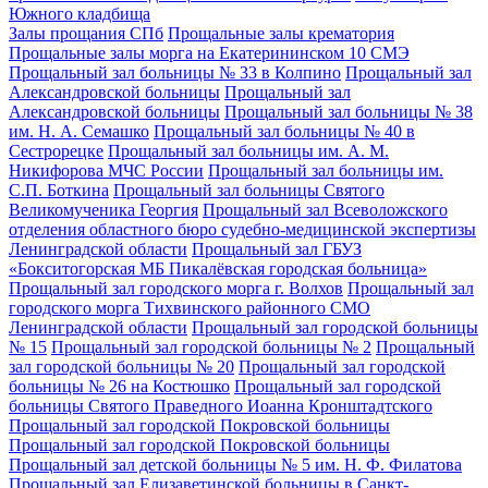
Южного кладбища
Залы прощания СПб
Прощальные залы крематория
Прощальные залы морга на Екатерининском 10 СМЭ
Прощальный зал больницы № 33 в Колпино
Прощальный зал
Александровской больницы
Прощальный зал
Александровской больницы
Прощальный зал больницы № 38
им. Н. А. Семашко
Прощальный зал больницы № 40 в
Сестрорецке
Прощальный зал больницы им. А. М.
Никифорова МЧС России
Прощальный зал больницы им.
С.П. Боткина
Прощальный зал больницы Святого
Великомученика Георгия
Прощальный зал Всеволожского
отделения областного бюро судебно-медицинской экспертизы
Ленинградской области
Прощальный зал ГБУЗ
«Бокситогорская МБ Пикалёвская городская больница»
Прощальный зал городского морга г. Волхов
Прощальный зал
городского морга Тихвинского районного СМО
Ленинградской области
Прощальный зал городской больницы
№ 15
Прощальный зал городской больницы № 2
Прощальный
зал городской больницы № 20
Прощальный зал городской
больницы № 26 на Костюшко
Прощальный зал городской
больницы Святого Праведного Иоанна Кронштадтского
Прощальный зал городской Покровской больницы
Прощальный зал городской Покровской больницы
Прощальный зал детской больницы № 5 им. Н. Ф. Филатова
Прощальный зал Елизаветинской больницы в Санкт-