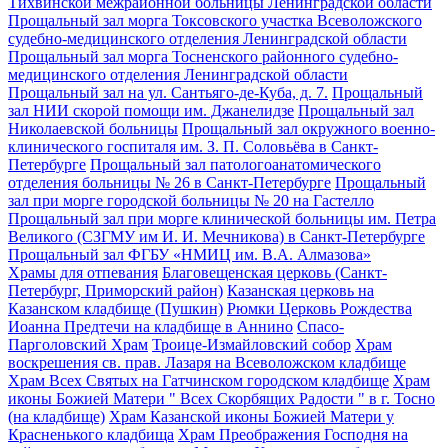
Тихвинской межрайонной больницы Ленинградской области
Прощальный зал морга Токсовского участка Всеволожского
судебно-медицинского отделения Ленинградской области
Прощальный зал морга Тосненского районного судебно-
медицинского отделения Ленинградской области
Прощальный зал на ул. Сантьяго-де-Куба, д. 7.
Прощальный
зал НИИ скорой помощи им. Джанелидзе
Прощальный зал
Николаевской больницы
Прощальный зал окружного военно-
клинического госпиталя им. З. П. Соловьёва в Санкт-
Петербурге
Прощальный зал патологоанатомического
отделения больницы № 26 в Санкт-Петербурге
Прощальный
зал при морге городской больницы № 20 на Гастелло
Прощальный зал при морге клинической больницы им. Петра
Великого (СЗГМУ им И. И. Мечникова) в Санкт-Петербурге
Прощальный зал ФГБУ «НМИЦ им. В.А. Алмазова»
Храмы для отпевания
Благовещенская церковь (Санкт-
Петербург, Приморский район)
Казанская церковь на
Казанском кладбище (Пушкин)
Рюмки Церковь Рождества
Иоанна Предтечи на кладбище в Аннино
Спасо-
Парголовский Храм
Троице-Измайловский собор
Храм
воскрешения св. прав. Лазаря на Всеволожском кладбище
Храм Всех Святых на Гатчинском городском кладбище
Храм
иконы Божией Матери " Всех Скорбящих Радости " в г. Тосно
(на кладбище)
Храм Казанской иконы Божией Матери у
Красненького кладбища
Храм Преображения Господня на