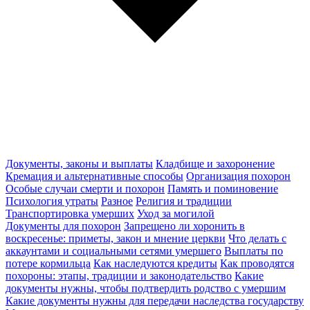
Документы, законы и выплаты
Кладбище и захоронение
Кремация и альтернативные способы
Организация похорон
Особые случаи смерти и похорон
Память и поминовение
Психология утраты
Разное
Религия и традиции
Транспортировка умерших
Уход за могилой
Документы для похорон
Запрещено ли хоронить в
воскресенье: приметы, закон и мнение церкви
Что делать с
аккаунтами и социальными сетями умершего
Выплаты по
потере кормильца
Как наследуются кредиты
Как проводятся
похороны: этапы, традиции и законодательство
Какие
документы нужны, чтобы подтвердить родство с умершим
Какие документы нужны для передачи наследства государству