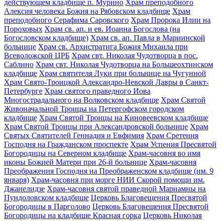
действующем кладбище п. Мурино
Храм преподобного
Алексия человека Божия на Рябовском кладбище
Храм
преподобного Серафима Саровского
Храм Пророка Илии на
Пороховых
Храм св. ап. и ев. Иоанна Богослова (на
Богословском кладбище)
Храм св. ап. Павла в Мариинской
больнице
Храм св. Архистратига Божия Михаила при
Всеволожской ЦРБ
Храм свт. Николая Чудотворца в пос.
Саблино
Храм свт. Николая Чудотворца на Большеохтинском
кладбище
Храм святителя Луки при больнице на Чугунной
Храм Свято-Троицкой Александро-Невской Лавры в Санкт-
Петербурге
Храм святого праведного Иова
Многострадального на Волковском кладбище
Храм Святой
Живоначальной Троицы на Петергофском городском
кладбище
Храм Святой Троицы на Киновеевском кладбище
Храм Святой Троицы при Александровской больнице
Храм
Святых Святителей Геннадия и Евфимия
Храм Сретения
Господня на Гражданском проспекте
Храм Успения Пресвятой
Богородицы на Северном кладбище
Храм-часовня во имя
иконы Божией Матери при 26-й больнице
Храм-часовня
Преображения Господня на Преображенском кладбище (им. 9
января)
Храм-часовня при морге НИИ Скорой помощи им.
Джанелидзе
Храм-часовня святой праведной Мариамны на
Пундоловском кладбище
Церковь Благовещения Пресвятой
Богородицы в Парголово
Церковь Благовещения Пресвятой
Богородицы на кладбище Красная горка
Церковь Николая