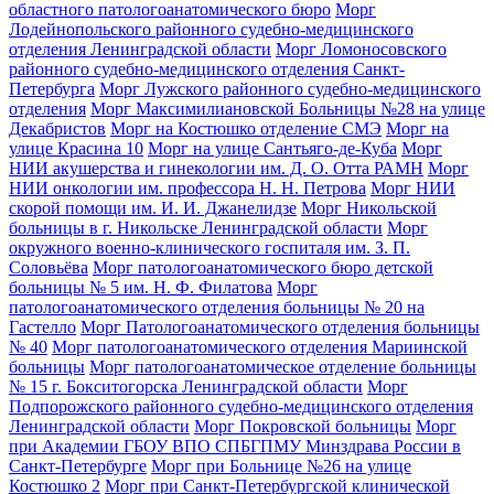
областного патологоанатомического бюро
Морг
Лодейнопольского районного судебно-медицинского
отделения Ленинградской области
Морг Ломоносовского
районного судебно-медицинского отделения Санкт-
Петербурга
Морг Лужского районного судебно-медицинского
отделения
Морг Максимилиановской Больницы №28 на улице
Декабристов
Морг на Костюшко отделение СМЭ
Морг на
улице Красина 10
Морг на улице Сантьяго-де-Куба
Морг
НИИ акушерства и гинекологии им. Д. О. Отта РАМН
Морг
НИИ онкологии им. профессора Н. Н. Петрова
Морг НИИ
скорой помощи им. И. И. Джанелидзе
Морг Никольской
больницы в г. Никольске Ленинградской области
Морг
окружного военно-клинического госпиталя им. З. П.
Соловьёва
Морг патологоанатомического бюро детской
больницы № 5 им. Н. Ф. Филатова
Морг
патологоанатомического отделения больницы № 20 на
Гастелло
Морг Патологоанатомического отделения больницы
№ 40
Морг патологоанатомического отделения Мариинской
больницы
Морг патологоанатомическое отделение больницы
№ 15 г. Бокситогорска Ленинградской области
Морг
Подпорожского районного судебно-медицинского отделения
Ленинградской области
Морг Покровской больницы
Морг
при Академии ГБОУ ВПО СПБГПМУ Минздрава России в
Санкт-Петербурге
Морг при Больнице №26 на улице
Костюшко 2
Морг при Санкт-Петербургской клинической