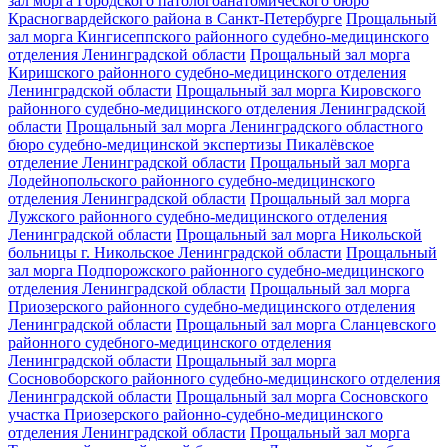
зал морга Городского патологоанатомического бюро
Красногвардейского района в Санкт-Петербурге
Прощальный
зал морга Кингисеппского районного судебно-медицинского
отделения Ленинградской области
Прощальный зал морга
Киришского районного судебно-медицинского отделения
Ленинградской области
Прощальный зал морга Кировского
районного судебно-медицинского отделения Ленинградской
области
Прощальный зал морга Ленинградского областного
бюро судебно-медицинской экспертизы Пикалёвское
отделение Ленинградской области
Прощальный зал морга
Лодейнопольского районного судебно-медицинского
отделения Ленинградской области
Прощальный зал морга
Лужского районного судебно-медицинского отделения
Ленинградской области
Прощальный зал морга Никольской
больницы г. Никольское Ленинградской области
Прощальный
зал морга Подпорожского районного судебно-медицинского
отделения Ленинградской области
Прощальный зал морга
Приозерского районного судебно-медицинского отделения
Ленинградской области
Прощальный зал морга Сланцевского
районного судебного-медицинского отделения
Ленинградской области
Прощальный зал морга
Сосновоборского районного судебно-медицинского отделения
Ленинградской области
Прощальный зал морга Сосновского
участка Приозерского районно-судебно-медицинского
отделения Ленинградской области
Прощальный зал морга