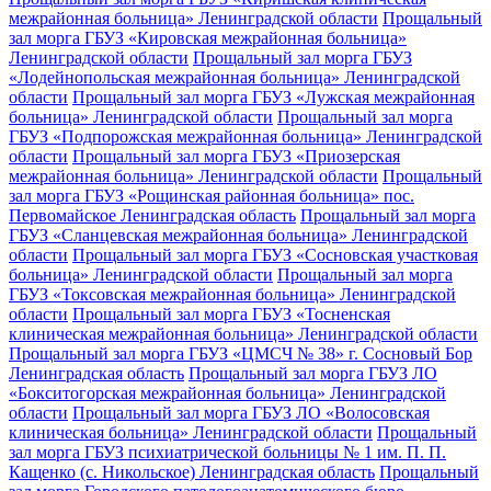
межрайонная больница» Ленинградской области
Прощальный
зал морга ГБУЗ «Кировская межрайонная больница»
Ленинградской области
Прощальный зал морга ГБУЗ
«Лодейнопольская межрайонная больница» Ленинградской
области
Прощальный зал морга ГБУЗ «Лужская межрайонная
больница» Ленинградской области
Прощальный зал морга
ГБУЗ «Подпорожская межрайонная больница» Ленинградской
области
Прощальный зал морга ГБУЗ «Приозерская
межрайонная больница» Ленинградской области
Прощальный
зал морга ГБУЗ «Рощинская районная больница» пос.
Первомайское Ленинградская область
Прощальный зал морга
ГБУЗ «Сланцевская межрайонная больница» Ленинградской
области
Прощальный зал морга ГБУЗ «Сосновская участковая
больница» Ленинградской области
Прощальный зал морга
ГБУЗ «Токсовская межрайонная больница» Ленинградской
области
Прощальный зал морга ГБУЗ «Тосненская
клиническая межрайонная больница» Ленинградской области
Прощальный зал морга ГБУЗ «ЦМСЧ № 38» г. Сосновый Бор
Ленинградская область
Прощальный зал морга ГБУЗ ЛО
«Бокситогорская межрайонная больница» Ленинградской
области
Прощальный зал морга ГБУЗ ЛО «Волосовская
клиническая больница» Ленинградской области
Прощальный
зал морга ГБУЗ психиатрической больницы № 1 им. П. П.
Кащенко (с. Никольское) Ленинградская область
Прощальный