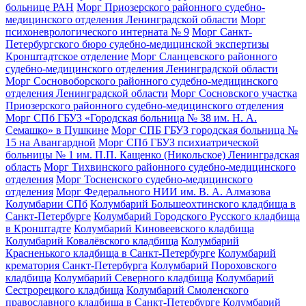
больнице РАН
Морг Приозерского районного судебно-
медицинского отделения Ленинградской области
Морг
психоневрологического интерната № 9
Морг Санкт-
Петербургского бюро судебно-медицинской экспертизы
Кронштадтское отделение
Морг Сланцевского районного
судебно-медицинского отделения Ленинградской области
Морг Сосновоборского районного судебно-медицинского
отделения Ленинградской области
Морг Сосновского участка
Приозерского районного судебно-медицинского отделения
Морг СПб ГБУЗ «Городская больница № 38 им. Н. А.
Семашко» в Пушкине
Морг СПБ ГБУЗ городская больница №
15 на Авангардной
Морг СПб ГБУЗ психиатрической
больницы № 1 им. П.П. Кащенко (Никольское) Ленинградская
область
Морг Тихвинского районного судебно-медицинского
отделения
Морг Тосненского судебно-медицинского
отделения
Морг Федерального НИИ им. В. А. Алмазова
Колумбарии СПб
Колумбарий Большеохтинского кладбища в
Санкт-Петербурге
Колумбарий Городского Русского кладбища
в Кронштадте
Колумбарий Киновеевского кладбища
Колумбарий Ковалёвского кладбища
Колумбарий
Красненького кладбища в Санкт-Петербурге
Колумбарий
крематория Cанкт-Петербурга
Колумбарий Пороховского
кладбища
Колумбарий Северного кладбища
Колумбарий
Сестрорецкого кладбища
Колумбарий Смоленского
православного кладбища в Санкт-Петербурге
Колумбарий