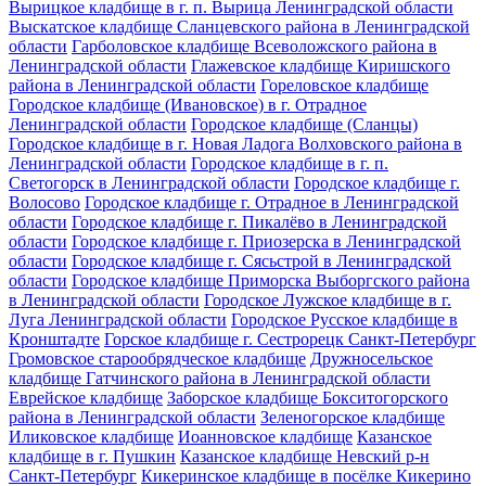
Вырицкое кладбище в г. п. Вырица Ленинградской области
Выскатское кладбище Сланцевского района в Ленинградской
области
Гарболовское кладбище Всеволожского района в
Ленинградской области
Глажевское кладбище Киришского
района в Ленинградской области
Гореловское кладбище
Городское кладбище (Ивановское) в г. Отрадное
Ленинградской области
Городское кладбище (Сланцы)
Городское кладбище в г. Новая Ладога Волховского района в
Ленинградской области
Городское кладбище в г. п.
Светогорск в Ленинградской области
Городское кладбище г.
Волосово
Городское кладбище г. Отрадное в Ленинградской
области
Городское кладбище г. Пикалёво в Ленинградской
области
Городское кладбище г. Приозерска в Ленинградской
области
Городское кладбище г. Сясьстрой в Ленинградской
области
Городское кладбище Приморска Выборгского района
в Ленинградской области
Городское Лужское кладбище в г.
Луга Ленинградской области
Городское Русское кладбище в
Кронштадте
Горское кладбище г. Сестрорецк Санкт-Петербург
Громовское старообрядческое кладбище
Дружносельское
кладбище Гатчинского района в Ленинградской области
Еврейское кладбище
Заборское кладбище Бокситогорского
района в Ленинградской области
Зеленогорское кладбище
Иликовское кладбище
Иоанновское кладбище
Казанское
кладбище в г. Пушкин
Казанское кладбище Невский р-н
Санкт-Петербург
Кикеринское кладбище в посёлке Кикерино