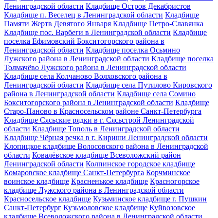
Ленинградской области
Кладбище Остров Декабристов
Кладбище п. Веселец в Ленинградской области
Кладбище
Памяти Жертв Девятого Января
Кладбище Петро-Славянка
Кладбище пос. Варбеги в Ленинградской области
Кладбище
поселка Ефимовский Бокситогорского района в
Ленинградской области
Кладбище поселка Осьмино
Лужского района в Ленинградской области
Кладбище поселка
Толмачёво Лужского района в Ленинградской области
Кладбище села Колчаново Волховского района в
Ленинградской области
Кладбище села Путилово Кировского
района в Ленинградской области
Кладбище села Сомино
Бокситогорского района в Ленинградской области
Кладбище
Старо-Паново в Красносельском районе Санкт-Петербурга
Кладбище Сясьские рядки в г. Сясьстрой Ленинградской
области
Кладбище Тополь в Ленинградской области
Кладбище Чёрная речка в г. Кириши Ленинградской области
Клопицкое кладбище Волосовского района в Ленинградской
области
Ковалёвское кладбище Всеволожский район
Ленинградской области
Колпинское городское кладбище
Комаровское кладбище Санкт-Петербурга
Корчминское
воинское кладбище
Красненькое кладбище
Красногорское
кладбище Лужского района в Ленинградской области
Красносельское кладбище
Кузьминское кладбище г. Пушкин
Санкт-Петербург
Кузьмоловское кладбище
Куйвозовское
кладбище Всеволожского района в Ленинградской области