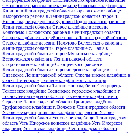
Сестрорецкое кладбище
Смоленское лютеранское кладбище
Смоленское православное кладбище
Солецкое кладбище в г.
Кириши в Ленинградской области
Сорвальское кладбище
Выборгского района в Ленинградской области
Старое и
Новое кладбища деревни Курпово Подпорожского района в
Ленинградской области
Старое кладбище в деревне
Колголемо Волховского района в Ленинградской области
Старое кладбище г. Лодейное поле в Ленинградской области
Старое кладбище деревни Немятово Волховского района в
Ленинградской области
Старое кладбище с. Паша в
Ленинградской области
Старое Муринское кладбище
Всеволожского района в Ленинградской области
Старопольское кладбище Сланцевского района в
Ленинградской области
Старосиверское кладбище в г. п.
Сиверское Ленинградской области
Стрельнинское кладбище в
Санкт-Петербурге
Таицкое кладбище в г. п. Тайцы
Ленинградской области
Тарховское кладбище Сестрорецк
Токсовское кладбище
Тосненское городское кладбище в г.
Тосно Ленинградской области
Тосненское кладбище в п.
Строение Ленинградской области
Троицкое кладбище
Труфановское кладбище г. Волхов в Ленинградской области
Угловское муниципальное кладбище в деревне Углово
Ленинградской области
Успенское кладбище Ленинградская
область
Усть-Ижорское воинское кладбище
Усть-Ижорское
кладбище
Устьинское кладбище Ленинградской области