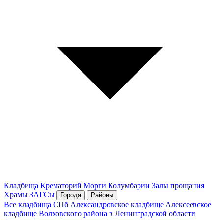
Кладбища
Крематорий
Морги
Колумбарии
Залы прощания
Храмы
ЗАГСы
Города
Районы
Все кладбища СПб
Александровское кладбище
Алексеевское
кладбище Волховского района в Ленинградской области