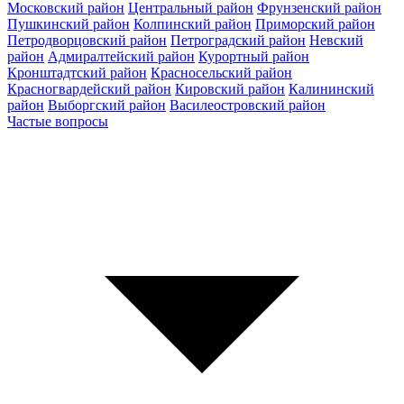
Московский район
Центральный район
Фрунзенский район
Пушкинский район
Колпинский район
Приморский район
Петродворцовский район
Петроградский район
Невский
район
Адмиралтейский район
Курортный район
Кронштадтский район
Красносельский район
Красногвардейский район
Кировский район
Калининский
район
Выборгский район
Василеостровский район
Частые вопросы