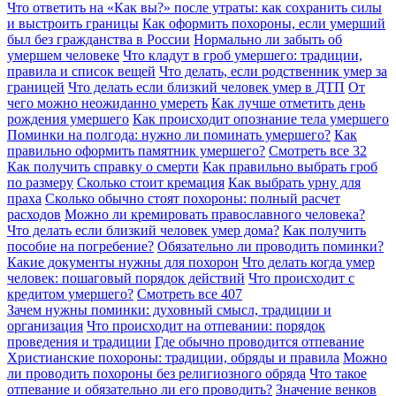
Что ответить на «Как вы?» после утраты: как сохранить силы
и выстроить границы
Как оформить похороны, если умерший
был без гражданства в России
Нормально ли забыть об
умершем человеке
Что кладут в гроб умершего: традиции,
правила и список вещей
Что делать, если родственник умер за
границей
Что делать если близкий человек умер в ДТП
От
чего можно неожиданно умереть
Как лучше отметить день
рождения умершего
Как происходит опознание тела умершего
Поминки на полгода: нужно ли поминать умершего?
Как
правильно оформить памятник умершего?
Смотреть все
32
Как получить справку о смерти
Как правильно выбрать гроб
по размеру
Сколько стоит кремация
Как выбрать урну для
праха
Сколько обычно стоят похороны: полный расчет
расходов
Можно ли кремировать православного человека?
Что делать если близкий человек умер дома?
Как получить
пособие на погребение?
Обязательно ли проводить поминки?
Какие документы нужны для похорон
Что делать когда умер
человек: пошаговый порядок действий
Что происходит с
кредитом умершего?
Смотреть все
407
Зачем нужны поминки: духовный смысл, традиции и
организация
Что происходит на отпевании: порядок
проведения и традиции
Где обычно проводится отпевание
Христианские похороны: традиции, обряды и правила
Можно
ли проводить похороны без религиозного обряда
Что такое
отпевание и обязательно ли его проводить?
Значение венков