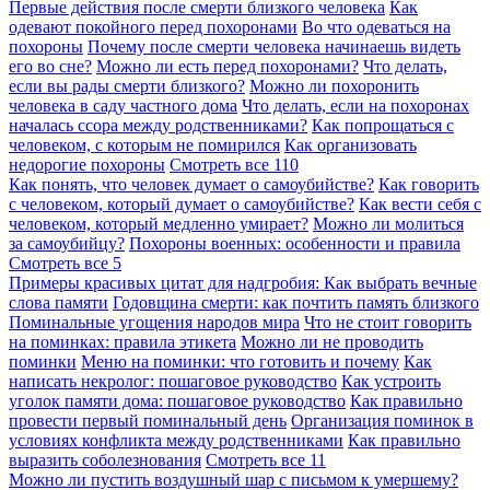
Первые действия после смерти близкого человека
Как
одевают покойного перед похоронами
Во что одеваться на
похороны
Почему после смерти человека начинаешь видеть
его во сне?
Можно ли есть перед похоронами?
Что делать,
если вы рады смерти близкого?
Можно ли похоронить
человека в саду частного дома
Что делать, если на похоронах
началась ссора между родственниками?
Как попрощаться с
человеком, с которым не помирился
Как организовать
недорогие похороны
Смотреть все
110
Как понять, что человек думает о самоубийстве?
Как говорить
с человеком, который думает о самоубийстве?
Как вести себя с
человеком, который медленно умирает?
Можно ли молиться
за самоубийцу?
Похороны военных: особенности и правила
Смотреть все
5
Примеры красивых цитат для надгробия: Как выбрать вечные
слова памяти
Годовщина смерти: как почтить память близкого
Поминальные угощения народов мира
Что не стоит говорить
на поминках: правила этикета
Можно ли не проводить
поминки
Меню на поминки: что готовить и почему
Как
написать некролог: пошаговое руководство
Как устроить
уголок памяти дома: пошаговое руководство
Как правильно
провести первый поминальный день
Организация поминок в
условиях конфликта между родственниками
Как правильно
выразить соболезнования
Смотреть все
11
Можно ли пустить воздушный шар с письмом к умершему?