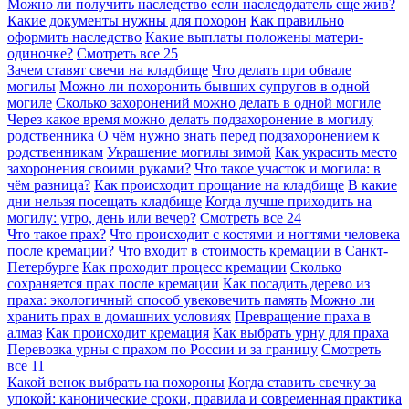
Можно ли получить наследство если наследодатель еще жив?
Какие документы нужны для похорон
Как правильно
оформить наследство
Какие выплаты положены матери-
одиночке?
Смотреть все
25
Зачем ставят свечи на кладбище
Что делать при обвале
могилы
Можно ли похоронить бывших супругов в одной
могиле
Сколько захоронений можно делать в одной могиле
Через какое время можно делать подзахоронение в могилу
родственника
О чём нужно знать перед подзахоронением к
родственникам
Украшение могилы зимой
Как украсить место
захоронения своими руками?
Что такое участок и могила: в
чём разница?
Как происходит прощание на кладбище
В какие
дни нельзя посещать кладбище
Когда лучше приходить на
могилу: утро, день или вечер?
Смотреть все
24
Что такое прах?
Что происходит с костями и ногтями человека
после кремации?
Что входит в стоимость кремации в Санкт-
Петербурге
Как проходит процесс кремации
Сколько
сохраняется прах после кремации
Как посадить дерево из
праха: экологичный способ увековечить память
Можно ли
хранить прах в домашних условиях
Превращение праха в
алмаз
Как происходит кремация
Как выбрать урну для праха
Перевозка урны с прахом по России и за границу
Смотреть
все
11
Какой венок выбрать на похороны
Когда ставить свечку за
упокой: канонические сроки, правила и современная практика