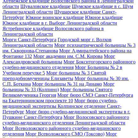
Хотнежское кладбище Волосовского района в Ленинградской
области
Шуваловское кладбище
Шумское кладбище в с. Шум
Ленинградской области
Шушарское кладбище Санкт-
Петербург
Южное воинское кладбище
Южное кладбище
Южное кладбище в г. Выборг Ленинградской области
Ястребинское кладбище Волосовского района в
Ленинградской области
Морги Санкт-Петербурга
Городской морг г. Волхов
Ленинградской области
Морг психиатрической больницы № 3
им. Скворцова-Степанова
Морг Адмиралтейского района на
Фонтанке 132
Морг академии им. С.М. Кирова
Морг
Александровской больницы
Морг Бокситогорского районного
судебно-медицинского отделения
Морг Больницы № 2 в
Учебном переулке 5
Морг больницы № 3 Святой
преподобномученицы Елизаветы
Морг больницы № 30 им.
С.П. Боткина
Морг больницы № 31 на Динамо
Морг
больницы № 33 (Колпино)
Морг больницы Святого
Великомученика Георгия
Морг бюро СМЭ Санкт-Петербурга
на Екатерининском проспекте 10
Морг бюро судебно-
медицинской экспертизы Колпинское отделение Санкт-
Петербург
Морг бюро судебно-медицинской экспертизы в г.
Пушкине Санкт-Петербурга
Морг Волосовского районного
судебно-медицинского отделения Ленинградской области
Морг Всеволожского районного судебно-медицинского
отделения
Морг Всеволожского СМО (Токсово)
Морг