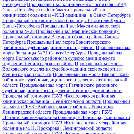
Петербурге
Прощальный зал клинического госпиталя ГУВД
Санкт-Петербурга и Ленобласти
Прощальный зал
клинической больницы «РЖД-медицина» в Санкт-Петербурге
Прощальный зал клинической больницы Святителя Луки в
Санкт-Петербурга
Прощальный зал Максимилиановской
больницы № 28
Прощальный зал Мариинской больницы
Прощальный зал морга Адмиралтейского района Санкт-
Петербурга
Прощальный зал морга Бокситогорского
районного судебно-медицинского отделения
Прощальный зал
морга больницы № 31 Санкт-Петербурга
Прощальный зал
морга Волосовского районного судебно-медицинского
отделения Ленинградского района
Прощальный зал морга
Волховского отделения судебно-медицинской экспертизы
Ленинградской области
Прощальный зал морга Выборгского
районного судебно-медицинского отделения Ленинградской
области
Прощальный зал морга Гатчинского районного
судебно-медицинского отделения Ленинградской области
Прощальный зал морга ГБУЗ «Всеволожская районная
клиническая больница» Ленинградской области
Прощальный
зал морга ГБУЗ «Выборгская межрайонная больница»
Ленинградской области
Прощальный зал морга ГБУЗ
«Гатчинская межрайонная больница» Ленинградской области
Прощальный зал морга ГБУЗ «Кингисеппская межрайонная
больница им. Н. Прохорова» Ленинградской области
Прощальный зал морга ГБУЗ «Киришская клиническая