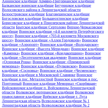
Аннинское кладбище
Армяно-Григорианское кладбище
Балканское воинское кладбище
Бегуницкое кладбище
Волосовского района в Ленинградской области
Белоостровское кладбище
Благовещенское кладбище
Богословское кладбище
Большеохтинское кладбище
Борисовское кладбище в Приозерском районе Ленинградской
области
Братское кладбище Сертолово
Верхне-Черкасовское
кладбище
Воинское кладбище «4-й километр Петербургского
шоссе»
Воинское кладбище «703-й километр Московского
шоссе»
Воинское кладбище «Аллея Гордовцев»
Воинское
кладбище «Аэропорт»
Воинское кладбище «Володарское»
Воинское кладбище «Высота Меридиан»
Воинское кладбище
«Каменка»
Воинское кладбище «Кондакопшино»
Воинское
кладбище «Лесотехническая академия»
Воинское кладбище
«Осиновая Роща»
Воинское кладбище «Приморский
мемориал»
Воинское кладбище «Пулковское»
Воинское
кладбище «Сосновка»
Воинское кладбище «Чесменское»
Воинское кладбище в Московской Славянке
Воинское
кладбище в пос. Металлострой
Воинское кладбище в пос.
Понтонный
Воинское кладбище Мемориал «Скорбящая»
Войсковицкое кладбище п. Войсковицы Ленинградской
области
Волковское лютеранское кладбище
Волковское
православное кладбище
Врёвское кладбище г. Луга
Ленинградская область
Всеволожское кладбище № 1
Ленинградская область
Всеволожское кладбище № 2