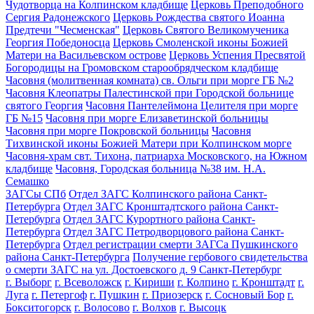
Чудотворца на Колпинском кладбище
Церковь Преподобного
Сергия Радонежского
Церковь Рождества святого Иоанна
Предтечи "Чесменская"
Церковь Святого Великомученика
Георгия Победоносца
Церковь Смоленской иконы Божией
Матери на Васильевском острове
Церковь Успения Пресвятой
Богородицы на Громовском старообрядческом кладбище
Часовня (молитвенная комната) св. Ольги при морге ГБ №2
Часовня Клеопатры Палестинской при Городской больнице
святого Георгия
Часовня Пантелеймона Целителя при морге
ГБ №15
Часовня при морге Елизаветинской больницы
Часовня при морге Покровской больницы
Часовня
Тихвинской иконы Божией Матери при Колпинском морге
Часовня-храм свт. Тихона, патриарха Московского, на Южном
кладбище
Часовня, Городская больница №38 им. Н.А.
Семашко
ЗАГСы СПб
Отдел ЗАГС Колпинского района Санкт-
Петербурга
Отдел ЗАГС Кронштадтского района Санкт-
Петербурга
Отдел ЗАГС Курортного района Санкт-
Петербурга
Отдел ЗАГС Петродворцового района Санкт-
Петербурга
Отдел регистрации смерти ЗАГСа Пушкинского
района Санкт-Петербурга
Получение гербового свидетельства
о смерти ЗАГС на ул. Достоевского д. 9 Санкт-Петербург
г. Выборг
г. Всеволожск
г. Кириши
г. Колпино
г. Кронштадт
г.
Луга
г. Петергоф
г. Пушкин
г. Приозерск
г. Сосновый Бор
г.
Бокситогорск
г. Волосово
г. Волхов
г. Высоцк