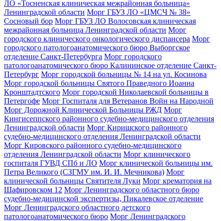
ЛО «Тосненская клиническая межрайонная больница»
Ленинградской области
Морг ГБУЗ ЛО «ЦМСЧ № 38»
Сосновый бор
Морг ГБУЗ ЛО Волосовская клиническая
межрайонная больница Ленинградской области
Морг
городского клинического онкологического диспансера
Морг
городского патологоанатомического бюро Выборгское
отделение Санкт-Петербурга
Морг городского
патологоанатомического бюро Калининское отделение Санкт-
Петербург
Морг городской больницы № 14 на ул. Косинова
Морг городской больницы Святого Праведного Иоанна
Кронштадтского
Морг городской Николаевской больницы в
Петергофе
Морг Госпиталя для Ветеранов Войн на Народной
Морг Дорожной Клинической Больницы РЖД
Морг
Кингисеппского районного судебно-медицинского отделения
Ленинградской области
Морг Киришского районного
судебно-медицинского отделения Ленинградской области
Морг Кировского районного судебно-медицинского
отделения Ленинградской области
Морг клинического
госпиталя ГУВД СПб и ЛО
Морг клинической больницы им.
Петра Великого (СЗГМУ им. И. И. Мечникова)
Морг
клинической больницы Святителя Луки
Морг крематория на
Шафировском 12
Морг Ленинградского областного бюро
судебно-медицинской экспертизы, Пикалевское отделение
Морг Ленинградского областного детского
патологоанатомического бюро
Морг Ленинградского