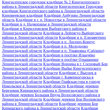
Кингисеппское городское кладбище № 2 Кингисеппского
района в Ленинградской области
Кингисеппское Городское
кладбище Кингисеппского района в Ленинградской области
Киновеевское кладбище
Кладбище Арбузово Ленинградская
область
Кладбище в г. п. Новоселье в Ленинградской области
Кладбище в д. Надкопанье в Ленинградской области
Кладбище в Кирилловском Выборгского района в
Ленинградской области
Кладбище в Лейпясуо Выборгского
района в Ленинградской области
Кладбище в п. Елизаветино
Ленинградской области
Кладбище в п. Лисино-Корпус
Ленинградской области
Кладбище в п. Молодцово
Ленинградской области
Кладбище в п. Ульяновка (Саблино)
Ленинградской области
Кладбище в посёлке Ильичёво
Ленинградской области
Кладбище в посёлке Ольшаники
Ленинградской области
Кладбище Воронка в г. Сосновый Бор
Ленинградской области
Кладбище Выбье Кингисеппского
района в Ленинградской области
Кладбище г. Высоцк в
Ленинградской области
Кладбище г. Каменногорска в
Ленинградской области
Кладбище Графская гора в городе
Никольское в Ленинградской области
Кладбище деревни
Березовик Киришского района в Ленинградской области
Кладбище деревни Большая Вруда Волосовского района в
Ленинградской области
Кладбище деревни Бор Волховского
района в Ленинградской области
Кладбище деревни Бор
Киришского района в Ленинградской области
Кладбище