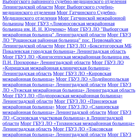
Выборгского районного судебно-медицинского отделения
Ленинградской области
Морг Выборгского судебно-
медицинского отделения
Морг Гатчинского Судебно-
Медицинского отделения
Морг Гатчинской межрайонной
больницы
Морг ГБУЗ «Ломоносовская межрайонная
больница им. И. Н. Юдченко»
Морг ГБУЗ ЛО "Выборгская
межрайонная больница" Ленинградской области
Морг ГБУЗ
ЛО "Рощинская районная больница" пос. Первомайское
Ленинградской области
Морг ГБУЗ ЛО «Бокситогорская МБ
Пикалевская городская больница» Ленинградская область
Морг ГБУЗ ЛО «Кингисеппская межрайонная больница им.
П.Н. Прохорова» Ленинградской области
Морг ГБУЗ ЛО
«Киришская межрайонная клиническая больница»
Ленинградская область
Морг ГБУЗ ЛО «Кировская
межрайонная больница»
Морг ГБУЗ ЛО «Лодейнопольская
межрайонная больница» Ленинградской области
Морг ГБУЗ
ЛО «Лужская межрайонная больница» Ленинградская область
Морг ГБУЗ ЛО «Подпорожская межрайонная больница»
Ленинградской области
Морг ГБУЗ ЛО «Приозерская
межрайонная больница»
Морг ГБУЗ ЛО «Сланцевская
межрайонная больница» Ленинградской области
Морг ГБУЗ
ЛО «Сосновская участковая больница» в Ленинградской
области
Морг ГБУЗ ЛО «Тихвинская межрайонная больница»
Ленинградская область
Морг ГБУЗ ЛО «Токсовская
межрайонная больница» Ленинградской области
Морг ГБУЗ