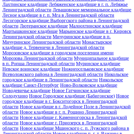
Лахтинское кладбище
Лебяженское кладбище в г. п. Лебяжье
Ленинградской области
Левашовское мемориальное кладбище
Лесное кладбище в г. п. Мга в Ленинградской области
Лесогорское кладбище Выборгского района в Ленинградской
области
Лютеранское кладбище
Малоохтинское кладбище
Мартышкинское кладбище
Марьинское кладбище в г. Кировск
Ленинградской области
Мичуринское кладбище в п.
Мичуринское Ленинградской области
Монастырское
кладбище д. Тервеничи в Ленинградской области
Морозовское кладбище в городском поселении имени
Морозова Ленинградской области
Муниципальное кладбище
в п. Ропша Ленинградской области
Муринское кладбище
Невское воинское кладбище
Нижнеосельковское кладбище
Всеволожского района в Ленинградской области
Никольское
городское кладбище в Ленинградской области
Никольское
кладбище Санкт-Петербург
Ново-Волковское кладбище
Новодевичье кладбище
Новое Гатчинское кладбище
Солодухино
Новое Городское кладбище (Бабигонское)
Новое
городское кладбище в г. Бокситогорск в Ленинградской
области
Новое кладбище в г. Лодейное Поле в Ленинградской
области
Новое кладбище в г. п. Рощино Ленинградской
области
Новое кладбище г. Каменногорска в Ленинградской
области
Новое кладбище г. Приозерск в Ленинградской
области
Новое кладбище Мшинского с. п. Лужского района в
Ленинградской области
Новое кладбище п. г. т. Важины в