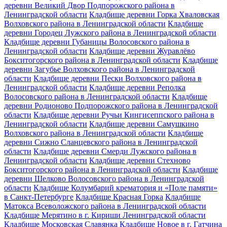
деревни Великий Двор Подпорожского района в
Ленинградской области
Кладбище деревни Горка Хваловская
Волховского района в Ленинградской области
Кладбище
деревни Городец Лужского района в Ленинградской области
Кладбище деревни Губаницы Волосовского района в
Ленинградской области
Кладбище деревни Журавлёво
Бокситогорского района в Ленинградской области
Кладбище
деревни Загубье Волховского района в Ленинградской
области
Кладбище деревни Пески Волховского района в
Ленинградской области
Кладбище деревни Реполка
Волосовского района в Ленинградской области
Кладбище
деревни Родионово Подпорожского района в Ленинградской
области
Кладбище деревни Ручьи Кингисеппского района в
Ленинградской области
Кладбище деревни Самушкино
Волховского района в Ленинградской области
Кладбище
деревни Сижно Сланцевского района в Ленинградской
области
Кладбище деревни Смерди Лужского района в
Ленинградской области
Кладбище деревни Стехново
Бокситогорского района в Ленинградской области
Кладбище
деревни Шелково Волосовского района в Ленинградской
области
Кладбище Колумбарий крематория и «Поле памяти»
в Санкт-Петербурге
Кладбище Красная Горка
Кладбище
Матокса Всеволожского района в Ленинградской области
Кладбище Мерятино в г. Кириши Ленинградской области
Кладбище Московская Славянка
Кладбище Новое в г. Гатчина