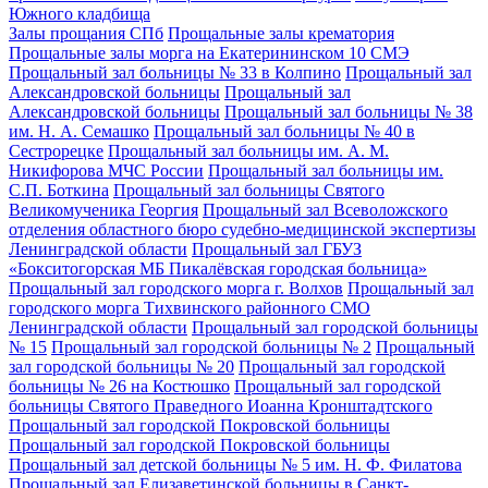
Южного кладбища
Залы прощания СПб
Прощальные залы крематория
Прощальные залы морга на Екатерининском 10 СМЭ
Прощальный зал больницы № 33 в Колпино
Прощальный зал
Александровской больницы
Прощальный зал
Александровской больницы
Прощальный зал больницы № 38
им. Н. А. Семашко
Прощальный зал больницы № 40 в
Сестрорецке
Прощальный зал больницы им. А. М.
Никифорова МЧС России
Прощальный зал больницы им.
С.П. Боткина
Прощальный зал больницы Святого
Великомученика Георгия
Прощальный зал Всеволожского
отделения областного бюро судебно-медицинской экспертизы
Ленинградской области
Прощальный зал ГБУЗ
«Бокситогорская МБ Пикалёвская городская больница»
Прощальный зал городского морга г. Волхов
Прощальный зал
городского морга Тихвинского районного СМО
Ленинградской области
Прощальный зал городской больницы
№ 15
Прощальный зал городской больницы № 2
Прощальный
зал городской больницы № 20
Прощальный зал городской
больницы № 26 на Костюшко
Прощальный зал городской
больницы Святого Праведного Иоанна Кронштадтского
Прощальный зал городской Покровской больницы
Прощальный зал городской Покровской больницы
Прощальный зал детской больницы № 5 им. Н. Ф. Филатова
Прощальный зал Елизаветинской больницы в Санкт-