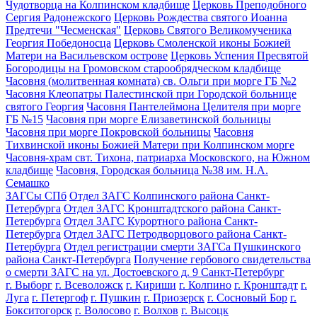
Чудотворца на Колпинском кладбище
Церковь Преподобного
Сергия Радонежского
Церковь Рождества святого Иоанна
Предтечи "Чесменская"
Церковь Святого Великомученика
Георгия Победоносца
Церковь Смоленской иконы Божией
Матери на Васильевском острове
Церковь Успения Пресвятой
Богородицы на Громовском старообрядческом кладбище
Часовня (молитвенная комната) св. Ольги при морге ГБ №2
Часовня Клеопатры Палестинской при Городской больнице
святого Георгия
Часовня Пантелеймона Целителя при морге
ГБ №15
Часовня при морге Елизаветинской больницы
Часовня при морге Покровской больницы
Часовня
Тихвинской иконы Божией Матери при Колпинском морге
Часовня-храм свт. Тихона, патриарха Московского, на Южном
кладбище
Часовня, Городская больница №38 им. Н.А.
Семашко
ЗАГСы СПб
Отдел ЗАГС Колпинского района Санкт-
Петербурга
Отдел ЗАГС Кронштадтского района Санкт-
Петербурга
Отдел ЗАГС Курортного района Санкт-
Петербурга
Отдел ЗАГС Петродворцового района Санкт-
Петербурга
Отдел регистрации смерти ЗАГСа Пушкинского
района Санкт-Петербурга
Получение гербового свидетельства
о смерти ЗАГС на ул. Достоевского д. 9 Санкт-Петербург
г. Выборг
г. Всеволожск
г. Кириши
г. Колпино
г. Кронштадт
г.
Луга
г. Петергоф
г. Пушкин
г. Приозерск
г. Сосновый Бор
г.
Бокситогорск
г. Волосово
г. Волхов
г. Высоцк