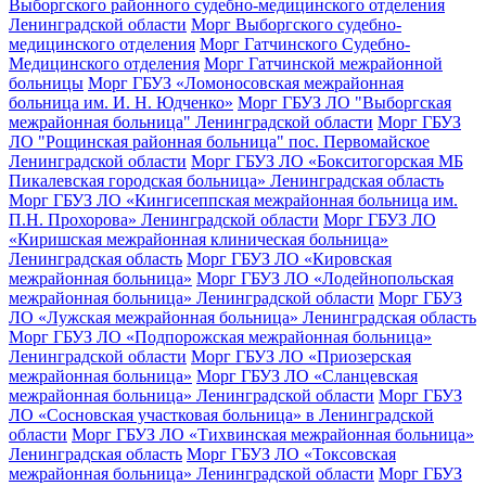
Выборгского районного судебно-медицинского отделения
Ленинградской области
Морг Выборгского судебно-
медицинского отделения
Морг Гатчинского Судебно-
Медицинского отделения
Морг Гатчинской межрайонной
больницы
Морг ГБУЗ «Ломоносовская межрайонная
больница им. И. Н. Юдченко»
Морг ГБУЗ ЛО "Выборгская
межрайонная больница" Ленинградской области
Морг ГБУЗ
ЛО "Рощинская районная больница" пос. Первомайское
Ленинградской области
Морг ГБУЗ ЛО «Бокситогорская МБ
Пикалевская городская больница» Ленинградская область
Морг ГБУЗ ЛО «Кингисеппская межрайонная больница им.
П.Н. Прохорова» Ленинградской области
Морг ГБУЗ ЛО
«Киришская межрайонная клиническая больница»
Ленинградская область
Морг ГБУЗ ЛО «Кировская
межрайонная больница»
Морг ГБУЗ ЛО «Лодейнопольская
межрайонная больница» Ленинградской области
Морг ГБУЗ
ЛО «Лужская межрайонная больница» Ленинградская область
Морг ГБУЗ ЛО «Подпорожская межрайонная больница»
Ленинградской области
Морг ГБУЗ ЛО «Приозерская
межрайонная больница»
Морг ГБУЗ ЛО «Сланцевская
межрайонная больница» Ленинградской области
Морг ГБУЗ
ЛО «Сосновская участковая больница» в Ленинградской
области
Морг ГБУЗ ЛО «Тихвинская межрайонная больница»
Ленинградская область
Морг ГБУЗ ЛО «Токсовская
межрайонная больница» Ленинградской области
Морг ГБУЗ