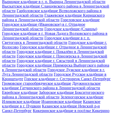
Вырицкое кладбище в г. п. Вырица Ленинградской области
Выскатское кладбище Сланцевского района в Ленинградской
области
Гарболовское кладбище Всеволожского района в
Ленинградской области
Глажевское кладбище Киришского
района в Ленинградской области
Гореловское кладбище
Городское кладбище (Ивановское) в г. Отрадное
Ленинградской области
Городское кладбище (Сланцы)
Городское кладбище в г. Новая Ладога Волховского района в
Ленинградской области
Городское кладбище в г. п.
Светогорск в Ленинградской области
Городское кладбище г.
Волосово
Городское кладбище г. Отрадное в Ленинградской
области
Городское кладбище г. Пикалёво в Ленинградской
области
Городское кладбище г. Приозерска в Ленинградской
области
Городское кладбище г. Сясьстрой в Ленинградской
области
Городское кладбище Приморска Выборгского района
в Ленинградской области
Городское Лужское кладбище в г.
Луга Ленинградской области
Городское Русское кладбище в
Кронштадте
Горское кладбище г. Сестрорецк Санкт-Петербург
Громовское старообрядческое кладбище
Дружносельское
кладбище Гатчинского района в Ленинградской области
Еврейское кладбище
Заборское кладбище Бокситогорского
района в Ленинградской области
Зеленогорское кладбище
Иликовское кладбище
Иоанновское кладбище
Казанское
кладбище в г. Пушкин
Казанское кладбище Невский р-н
Санкт-Петербург
Кикеринское кладбище в посёлке Кикерино