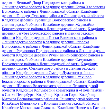
деревни Великий Двор Подпорожского района в
Ленинградской области
Кладбище деревни Горка Хваловская
Волховского района в Ленинградской области
Кладбище
деревни Городец Лужского района в Ленинградской области
Кладбище деревни Губаницы Волосовского района в
Ленинградской области
Кладбище деревни Журавлёво
Бокситогорского района в Ленинградской области
Кладбище
деревни Загубье Волховского района в Ленинградской
области
Кладбище деревни Пески Волховского района в
Ленинградской области
Кладбище деревни Реполка
Волосовского района в Ленинградской области
Кладбище
деревни Родионово Подпорожского района в Ленинградской
области
Кладбище деревни Ручьи Кингисеппского района в
Ленинградской области
Кладбище деревни Самушкино
Волховского района в Ленинградской области
Кладбище
деревни Сижно Сланцевского района в Ленинградской
области
Кладбище деревни Смерди Лужского района в
Ленинградской области
Кладбище деревни Стехново
Бокситогорского района в Ленинградской области
Кладбище
деревни Шелково Волосовского района в Ленинградской
области
Кладбище Колумбарий крематория и «Поле памяти»
в Санкт-Петербурге
Кладбище Красная Горка
Кладбище
Матокса Всеволожского района в Ленинградской области
Кладбище Мерятино в г. Кириши Ленинградской области
Кладбище Московская Славянка
Кладбище Новое в г. Гатчина