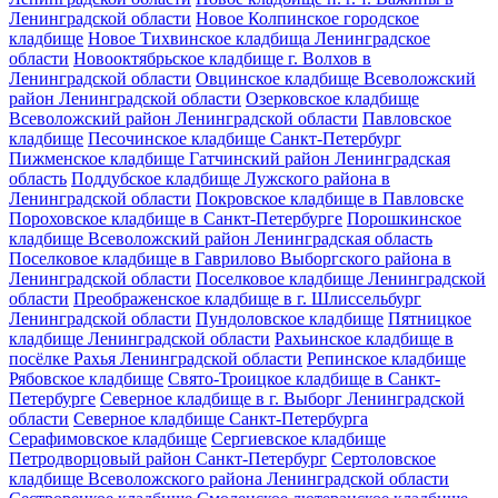
Ленинградской области
Новое Колпинское городское
кладбище
Новое Тихвинское кладбища Ленинградское
области
Новооктябрьское кладбище г. Волхов в
Ленинградской области
Овцинское кладбище Всеволожский
район Ленинградской области
Озерковское кладбище
Всеволожский район Ленинградской области
Павловское
кладбище
Песочинское кладбище Санкт-Петербург
Пижменское кладбище Гатчинский район Ленинградская
область
Поддубское кладбище Лужского района в
Ленинградской области
Покровское кладбище в Павловске
Пороховское кладбище в Санкт-Петербурге
Порошкинское
кладбище Всеволожский район Ленинградская область
Поселковое кладбище в Гаврилово Выборгского района в
Ленинградской области
Поселковое кладбище Ленинградской
области
Преображенское кладбище в г. Шлиссельбург
Ленинградской области
Пундоловское кладбище
Пятницкое
кладбище Ленинградской области
Рахьинское кладбище в
посёлке Рахья Ленинградской области
Репинское кладбище
Рябовское кладбище
Свято-Троицкое кладбище в Санкт-
Петербурге
Северное кладбище в г. Выборг Ленинградской
области
Северное кладбище Санкт-Петербурга
Серафимовское кладбище
Сергиевское кладбище
Петродворцовый район Санкт-Петербург
Сертоловское
кладбище Всеволожского района Ленинградской области