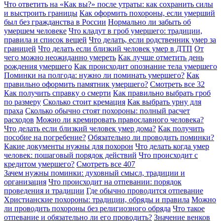
Что ответить на «Как вы?» после утраты: как сохранить силы
и выстроить границы
Как оформить похороны, если умерший
был без гражданства в России
Нормально ли забыть об
умершем человеке
Что кладут в гроб умершего: традиции,
правила и список вещей
Что делать, если родственник умер за
границей
Что делать если близкий человек умер в ДТП
От
чего можно неожиданно умереть
Как лучше отметить день
рождения умершего
Как происходит опознание тела умершего
Поминки на полгода: нужно ли поминать умершего?
Как
правильно оформить памятник умершего?
Смотреть все
32
Как получить справку о смерти
Как правильно выбрать гроб
по размеру
Сколько стоит кремация
Как выбрать урну для
праха
Сколько обычно стоят похороны: полный расчет
расходов
Можно ли кремировать православного человека?
Что делать если близкий человек умер дома?
Как получить
пособие на погребение?
Обязательно ли проводить поминки?
Какие документы нужны для похорон
Что делать когда умер
человек: пошаговый порядок действий
Что происходит с
кредитом умершего?
Смотреть все
407
Зачем нужны поминки: духовный смысл, традиции и
организация
Что происходит на отпевании: порядок
проведения и традиции
Где обычно проводится отпевание
Христианские похороны: традиции, обряды и правила
Можно
ли проводить похороны без религиозного обряда
Что такое
отпевание и обязательно ли его проводить?
Значение венков