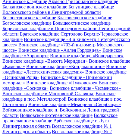
Аннинское кладбище
Армяно-Григорианское кладбище
Балканское воинское кладбище
Бегуницкое кладбище
Волосовского района в Ленинградской области
Белоостровское кладбище
Благовещенское кладбище
Богословское кладбище
Большеохтинское кладбище
Борисовское кладбище в Приозерском районе Ленинградской
области
Братское кладбище Сертолово
Верхне-Черкасовское
кладбище
Воинское кладбище «4-й километр Петербургского
шоссе»
Воинское кладбище «703-й километр Московского
шоссе»
Воинское кладбище «Аллея Гордовцев»
Воинское
кладбище «Аэропорт»
Воинское кладбище «Володарское»
Воинское кладбище «Высота Меридиан»
Воинское кладбище
«Каменка»
Воинское кладбище «Кондакопшино»
Воинское
кладбище «Лесотехническая академия»
Воинское кладбище
«Осиновая Роща»
Воинское кладбище «Приморский
мемориал»
Воинское кладбище «Пулковское»
Воинское
кладбище «Сосновка»
Воинское кладбище «Чесменское»
Воинское кладбище в Московской Славянке
Воинское
кладбище в пос. Металлострой
Воинское кладбище в пос.
Понтонный
Воинское кладбище Мемориал «Скорбящая»
Войсковицкое кладбище п. Войсковицы Ленинградской
области
Волковское лютеранское кладбище
Волковское
православное кладбище
Врёвское кладбище г. Луга
Ленинградская область
Всеволожское кладбище № 1
Ленинградская область
Всеволожское кладбище № 2