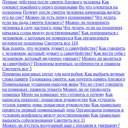
Первые действия после смерти близкого человека
Как
одевают покойного перед похоронами
Во что одеваться на
похороны
Почему после смерти человека начинаешь видеть
его во сне?
Можно ли есть перед похоронами?
Что делать,
если вы рады смерти близкого?
Можно ли похоронить
человека в саду частного дома
Что делать, если на похоронах
началась ссора между родственниками?
Как попрощаться с
человеком, с которым не помирился
Как организовать
недорогие похороны
Смотреть все
110
Как понять, что человек думает о самоубийстве?
Как говорить
с человеком, который думает о самоубийстве?
Как вести себя с
человеком, который медленно умирает?
Можно ли молиться
за самоубийцу?
Похороны военных: особенности и правила
Смотреть все
5
Примеры красивых цитат для надгробия: Как выбрать вечные
слова памяти
Годовщина смерти: как почтить память близкого
Поминальные угощения народов мира
Что не стоит говорить
на поминках: правила этикета
Можно ли не проводить
поминки
Меню на поминки: что готовить и почему
Как
написать некролог: пошаговое руководство
Как устроить
уголок памяти дома: пошаговое руководство
Как правильно
провести первый поминальный день
Организация поминок в
условиях конфликта между родственниками
Как правильно
выразить соболезнования
Смотреть все
11
Можно ли пустить воздушный шар с письмом к умершему?