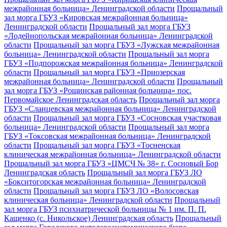
межрайонная больница» Ленинградской области
Прощальный
зал морга ГБУЗ «Кировская межрайонная больница»
Ленинградской области
Прощальный зал морга ГБУЗ
«Лодейнопольская межрайонная больница» Ленинградской
области
Прощальный зал морга ГБУЗ «Лужская межрайонная
больница» Ленинградской области
Прощальный зал морга
ГБУЗ «Подпорожская межрайонная больница» Ленинградской
области
Прощальный зал морга ГБУЗ «Приозерская
межрайонная больница» Ленинградской области
Прощальный
зал морга ГБУЗ «Рощинская районная больница» пос.
Первомайское Ленинградская область
Прощальный зал морга
ГБУЗ «Сланцевская межрайонная больница» Ленинградской
области
Прощальный зал морга ГБУЗ «Сосновская участковая
больница» Ленинградской области
Прощальный зал морга
ГБУЗ «Токсовская межрайонная больница» Ленинградской
области
Прощальный зал морга ГБУЗ «Тосненская
клиническая межрайонная больница» Ленинградской области
Прощальный зал морга ГБУЗ «ЦМСЧ № 38» г. Сосновый Бор
Ленинградская область
Прощальный зал морга ГБУЗ ЛО
«Бокситогорская межрайонная больница» Ленинградской
области
Прощальный зал морга ГБУЗ ЛО «Волосовская
клиническая больница» Ленинградской области
Прощальный
зал морга ГБУЗ психиатрической больницы № 1 им. П. П.
Кащенко (с. Никольское) Ленинградская область
Прощальный