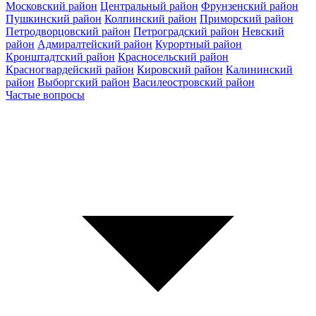
Московский район
Центральный район
Фрунзенский район
Пушкинский район
Колпинский район
Приморский район
Петродворцовский район
Петроградский район
Невский
район
Адмиралтейский район
Курортный район
Кронштадтский район
Красносельский район
Красногвардейский район
Кировский район
Калининский
район
Выборгский район
Василеостровский район
Частые вопросы