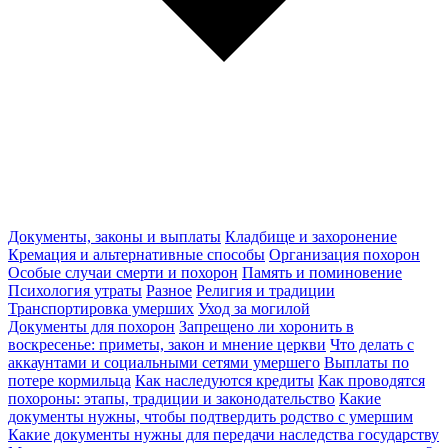
Документы, законы и выплаты
Кладбище и захоронение
Кремация и альтернативные способы
Организация похорон
Особые случаи смерти и похорон
Память и поминовение
Психология утраты
Разное
Религия и традиции
Транспортировка умерших
Уход за могилой
Документы для похорон
Запрещено ли хоронить в
воскресенье: приметы, закон и мнение церкви
Что делать с
аккаунтами и социальными сетями умершего
Выплаты по
потере кормильца
Как наследуются кредиты
Как проводятся
похороны: этапы, традиции и законодательство
Какие
документы нужны, чтобы подтвердить родство с умершим
Какие документы нужны для передачи наследства государству