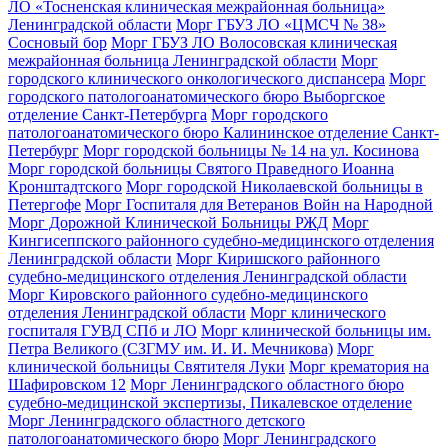
ЛО «Тосненская клиническая межрайонная больница»
Ленинградской области
Морг ГБУЗ ЛО «ЦМСЧ № 38»
Сосновый бор
Морг ГБУЗ ЛО Волосовская клиническая
межрайонная больница Ленинградской области
Морг
городского клинического онкологического диспансера
Морг
городского патологоанатомического бюро Выборгское
отделение Санкт-Петербурга
Морг городского
патологоанатомического бюро Калининское отделение Санкт-
Петербург
Морг городской больницы № 14 на ул. Косинова
Морг городской больницы Святого Праведного Иоанна
Кронштадтского
Морг городской Николаевской больницы в
Петергофе
Морг Госпиталя для Ветеранов Войн на Народной
Морг Дорожной Клинической Больницы РЖД
Морг
Кингисеппского районного судебно-медицинского отделения
Ленинградской области
Морг Киришского районного
судебно-медицинского отделения Ленинградской области
Морг Кировского районного судебно-медицинского
отделения Ленинградской области
Морг клинического
госпиталя ГУВД СПб и ЛО
Морг клинической больницы им.
Петра Великого (СЗГМУ им. И. И. Мечникова)
Морг
клинической больницы Святителя Луки
Морг крематория на
Шафировском 12
Морг Ленинградского областного бюро
судебно-медицинской экспертизы, Пикалевское отделение
Морг Ленинградского областного детского
патологоанатомического бюро
Морг Ленинградского