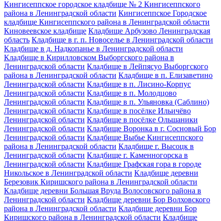
Кингисеппское городское кладбище № 2 Кингисеппского
района в Ленинградской области
Кингисеппское Городское
кладбище Кингисеппского района в Ленинградской области
Киновеевское кладбище
Кладбище Арбузово Ленинградская
область
Кладбище в г. п. Новоселье в Ленинградской области
Кладбище в д. Надкопанье в Ленинградской области
Кладбище в Кирилловском Выборгского района в
Ленинградской области
Кладбище в Лейпясуо Выборгского
района в Ленинградской области
Кладбище в п. Елизаветино
Ленинградской области
Кладбище в п. Лисино-Корпус
Ленинградской области
Кладбище в п. Молодцово
Ленинградской области
Кладбище в п. Ульяновка (Саблино)
Ленинградской области
Кладбище в посёлке Ильичёво
Ленинградской области
Кладбище в посёлке Ольшаники
Ленинградской области
Кладбище Воронка в г. Сосновый Бор
Ленинградской области
Кладбище Выбье Кингисеппского
района в Ленинградской области
Кладбище г. Высоцк в
Ленинградской области
Кладбище г. Каменногорска в
Ленинградской области
Кладбище Графская гора в городе
Никольское в Ленинградской области
Кладбище деревни
Березовик Киришского района в Ленинградской области
Кладбище деревни Большая Вруда Волосовского района в
Ленинградской области
Кладбище деревни Бор Волховского
района в Ленинградской области
Кладбище деревни Бор
Киришского района в Ленинградской области
Кладбище