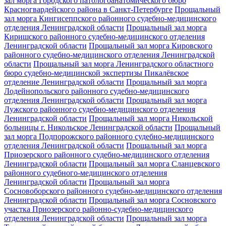
зал морга Городского патологоанатомического бюро
Красногвардейского района в Санкт-Петербурге
Прощальный
зал морга Кингисеппского районного судебно-медицинского
отделения Ленинградской области
Прощальный зал морга
Киришского районного судебно-медицинского отделения
Ленинградской области
Прощальный зал морга Кировского
районного судебно-медицинского отделения Ленинградской
области
Прощальный зал морга Ленинградского областного
бюро судебно-медицинской экспертизы Пикалёвское
отделение Ленинградской области
Прощальный зал морга
Лодейнопольского районного судебно-медицинского
отделения Ленинградской области
Прощальный зал морга
Лужского районного судебно-медицинского отделения
Ленинградской области
Прощальный зал морга Никольской
больницы г. Никольское Ленинградской области
Прощальный
зал морга Подпорожского районного судебно-медицинского
отделения Ленинградской области
Прощальный зал морга
Приозерского районного судебно-медицинского отделения
Ленинградской области
Прощальный зал морга Сланцевского
районного судебного-медицинского отделения
Ленинградской области
Прощальный зал морга
Сосновоборского районного судебно-медицинского отделения
Ленинградской области
Прощальный зал морга Сосновского
участка Приозерского районно-судебно-медицинского
отделения Ленинградской области
Прощальный зал морга