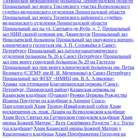
Тихвинской межрайонной больницы Ленинградской области
Прощальный зал морга Токсовского участка Всеволожского
судебно-медицинского отделения Ленинградской области
Прощальный зал морга Тосненского районного судебно-
медицинского отделения Ленинградской области
Прощальный зал на ул. Сантьяго-де-Куба, д. 7.
Прощальный
зал НИИ скорой помощи им. Джанелидзе
Прощальный зал
Николаевской больницы
Прощальный зал окружного военно-
клинического госпиталя им. З. П. Соловьёва в Санкт-
Петербурге
Прощальный зал патологоанатомического
отделения больницы № 26 в Санкт-Петербурге
Прощальный
зал при морге городской больницы № 20 на Гастелло
Прощальный зал при морге клинической больницы им. Петра
Великого (СЗГМУ им И. И. Мечникова) в Санкт-Петербурге
Прощальный зал ФГБУ «НМИЦ им. В.А. Алмазова»
Храмы для отпевания
Благовещенская церковь (Санкт-
Петербург, Приморский район)
Казанская церковь на
Казанском кладбище (Пушкин)
Рюмки Церковь Рождества
Иоанна Предтечи на кладбище в Аннино
Спасо-
Парголовский Храм
Троице-Измайловский собор
Храм
воскрешения св. прав. Лазаря на Всеволожском кладбище
Храм Всех Святых на Гатчинском городском кладбище
Храм
иконы Божией Матери " Всех Скорбящих Радости " в г. Тосно
(на кладбище)
Храм Казанской иконы Божией Матери у
Красненького кладбища
Храм Преображения Господня на