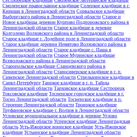
Сестрорецкое кладбище
Смоленское лютеранское кладбище
Смоленское православное кладбище
Солецкое кладбище в г.
Кириши в Ленинградской области
Сорвальское кладбище
Выборгского района в Ленинградской области
Старое и
Новое кладбища деревни Курпово Подпорожского района в
Ленинградской области
Старое кладбище в деревне
Колголемо Волховского района в Ленинградской области
Старое кладбище г. Лодейное поле в Ленинградской области
Старое кладбище деревни Немятово Волховского района в
Ленинградской области
Старое кладбище с. Паша в
Ленинградской области
Старое Муринское кладбище
Всеволожского района в Ленинградской области
Старопольское кладбище Сланцевского района в
Ленинградской области
Старосиверское кладбище в г. п.
Сиверское Ленинградской области
Стрельнинское кладбище в
Санкт-Петербурге
Таицкое кладбище в г. п. Тайцы
Ленинградской области
Тарховское кладбище Сестрорецк
Токсовское кладбище
Тосненское городское кладбище в г.
Тосно Ленинградской области
Тосненское кладбище в п.
Строение Ленинградской области
Троицкое кладбище
Труфановское кладбище г. Волхов в Ленинградской области
Угловское муниципальное кладбище в деревне Углово
Ленинградской области
Успенское кладбище Ленинградская
область
Усть-Ижорское воинское кладбище
Усть-Ижорское
кладбище
Устьинское кладбище Ленинградской области