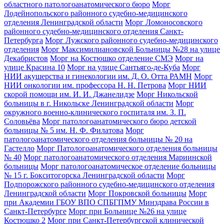
областного патологоанатомического бюро
Морг
Лодейнопольского районного судебно-медицинского
отделения Ленинградской области
Морг Ломоносовского
районного судебно-медицинского отделения Санкт-
Петербурга
Морг Лужского районного судебно-медицинского
отделения
Морг Максимилиановской Больницы №28 на улице
Декабристов
Морг на Костюшко отделение СМЭ
Морг на
улице Красина 10
Морг на улице Сантьяго-де-Куба
Морг
НИИ акушерства и гинекологии им. Д. О. Отта РАМН
Морг
НИИ онкологии им. профессора Н. Н. Петрова
Морг НИИ
скорой помощи им. И. И. Джанелидзе
Морг Никольской
больницы в г. Никольске Ленинградской области
Морг
окружного военно-клинического госпиталя им. З. П.
Соловьёва
Морг патологоанатомического бюро детской
больницы № 5 им. Н. Ф. Филатова
Морг
патологоанатомического отделения больницы № 20 на
Гастелло
Морг Патологоанатомического отделения больницы
№ 40
Морг патологоанатомического отделения Мариинской
больницы
Морг патологоанатомическое отделение больницы
№ 15 г. Бокситогорска Ленинградской области
Морг
Подпорожского районного судебно-медицинского отделения
Ленинградской области
Морг Покровской больницы
Морг
при Академии ГБОУ ВПО СПБГПМУ Минздрава России в
Санкт-Петербурге
Морг при Больнице №26 на улице
Костюшко 2
Морг при Санкт-Петербургской клинической