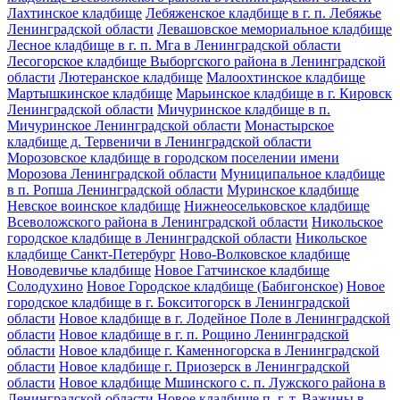
Лахтинское кладбище
Лебяженское кладбище в г. п. Лебяжье
Ленинградской области
Левашовское мемориальное кладбище
Лесное кладбище в г. п. Мга в Ленинградской области
Лесогорское кладбище Выборгского района в Ленинградской
области
Лютеранское кладбище
Малоохтинское кладбище
Мартышкинское кладбище
Марьинское кладбище в г. Кировск
Ленинградской области
Мичуринское кладбище в п.
Мичуринское Ленинградской области
Монастырское
кладбище д. Тервеничи в Ленинградской области
Морозовское кладбище в городском поселении имени
Морозова Ленинградской области
Муниципальное кладбище
в п. Ропша Ленинградской области
Муринское кладбище
Невское воинское кладбище
Нижнеосельковское кладбище
Всеволожского района в Ленинградской области
Никольское
городское кладбище в Ленинградской области
Никольское
кладбище Санкт-Петербург
Ново-Волковское кладбище
Новодевичье кладбище
Новое Гатчинское кладбище
Солодухино
Новое Городское кладбище (Бабигонское)
Новое
городское кладбище в г. Бокситогорск в Ленинградской
области
Новое кладбище в г. Лодейное Поле в Ленинградской
области
Новое кладбище в г. п. Рощино Ленинградской
области
Новое кладбище г. Каменногорска в Ленинградской
области
Новое кладбище г. Приозерск в Ленинградской
области
Новое кладбище Мшинского с. п. Лужского района в
Ленинградской области
Новое кладбище п. г. т. Важины в