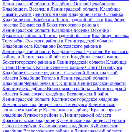
Ленинградской области
Кладбище Остров Декабристов
Кладбище п. Веселец в Ленинградской области
Кладбище
Памяти Жертв Девятого Января
Кладбище Петро-Славянка
Кладбище пос. Варбеги в Ленинградской области
Кладбище
поселка Ефимовский Бокситогорского района в
Ленинградской области
Кладбище поселка Осьмино
Лужского района в Ленинградской области
Кладбище поселка
Толмачёво Лужского района в Ленинградской области
Кладбище села Колчаново Волховского района в
Ленинградской области
Кладбище села Путилово Кировского
района в Ленинградской области
Кладбище села Сомино
Бокситогорского района в Ленинградской области
Кладбище
Старо-Паново в Красносельском районе Санкт-Петербурга
Кладбище Сясьские рядки в г. Сясьстрой Ленинградской
области
Кладбище Тополь в Ленинградской области
Кладбище Чёрная речка в г. Кириши Ленинградской области
Клопицкое кладбище Волосовского района в Ленинградской
области
Ковалёвское кладбище Всеволожский район
Ленинградской области
Колпинское городское кладбище
Комаровское кладбище Санкт-Петербурга
Корчминское
воинское кладбище
Красненькое кладбище
Красногорское
кладбище Лужского района в Ленинградской области
Красносельское кладбище
Кузьминское кладбище г. Пушкин
Санкт-Петербург
Кузьмоловское кладбище
Куйвозовское
кладбище Всеволожского района в Ленинградской области