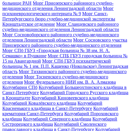
больнице РАН
Морг Приозерского районного судебно-
медицинского отделения Ленинградской области
Морг
психоневрологического интерната № 9
Морг Санкт-
Петербургского бюро судебно-медицинской экспертизы
Кронштадтское отделение
Морг Сланцевского районного
судебно-медицинского отделения Ленинградской области
Морг Сосновоборского районного судебно-медицинского
отделения Ленинградской области
Морг Сосновского участка
Приозерского районного судебно-медицинского отделения
Морг СПб ГБУЗ «Городская больница № 38 им. Н. А.
Семашко» в Пушкине
Морг СПБ ГБУЗ городская больница №
15 на Авангардной
Морг СПб ГБУЗ психиатрической
больницы № 1 им. П.П. Кащенко (Никольское) Ленинградская
область
Морг Тихвинского районного судебно-медицинского
отделения
Морг Тосненского судебно-медицинского
отделения
Морг Федерального НИИ им. В. А. Алмазова
Колумбарии СПб
Колумбарий Большеохтинского кладбища в
Санкт-Петербурге
Колумбарий Городского Русского кладбища
в Кронштадте
Колумбарий Киновеевского кладбища
Колумбарий Ковалёвского кладбища
Колумбарий
Красненького кладбища в Санкт-Петербурге
Колумбарий
крематория Cанкт-Петербурга
Колумбарий Пороховского
кладбища
Колумбарий Северного кладбища
Колумбарий
Сестрорецкого кладбища
Колумбарий Смоленского
православного кладбища в Санкт-Петербурге
Колумбарий