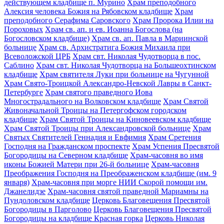
действующем кладбище п. Мурино
Храм преподобного
Алексия человека Божия на Рябовском кладбище
Храм
преподобного Серафима Саровского
Храм Пророка Илии на
Пороховых
Храм св. ап. и ев. Иоанна Богослова (на
Богословском кладбище)
Храм св. ап. Павла в Мариинской
больнице
Храм св. Архистратига Божия Михаила при
Всеволожской ЦРБ
Храм свт. Николая Чудотворца в пос.
Саблино
Храм свт. Николая Чудотворца на Большеохтинском
кладбище
Храм святителя Луки при больнице на Чугунной
Храм Свято-Троицкой Александро-Невской Лавры в Санкт-
Петербурге
Храм святого праведного Иова
Многострадального на Волковском кладбище
Храм Святой
Живоначальной Троицы на Петергофском городском
кладбище
Храм Святой Троицы на Киновеевском кладбище
Храм Святой Троицы при Александровской больнице
Храм
Святых Святителей Геннадия и Евфимия
Храм Сретения
Господня на Гражданском проспекте
Храм Успения Пресвятой
Богородицы на Северном кладбище
Храм-часовня во имя
иконы Божией Матери при 26-й больнице
Храм-часовня
Преображения Господня на Преображенском кладбище (им. 9
января)
Храм-часовня при морге НИИ Скорой помощи им.
Джанелидзе
Храм-часовня святой праведной Мариамны на
Пундоловском кладбище
Церковь Благовещения Пресвятой
Богородицы в Парголово
Церковь Благовещения Пресвятой
Богородицы на кладбище Красная горка
Церковь Николая