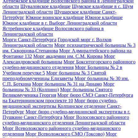
Хотнежское кладбище Волосовского района в Ленинградской
области
Шуваловское кладбище
Шумское кладбище в с. Шум
Ленинградской области
Шушарское кладбище Санкт-
Петербург
Южное воинское кладбище
Южное кладбище
Южное кладбище в г. Выборг Ленинградской области
Ястребинское кладбище Волосовского района в
Ленинградской области
Морги Санкт-Петербурга
Городской морг г. Волхов
Ленинградской области
Морг психиатрической больницы № 3
им. Скворцова-Степанова
Морг Адмиралтейского района на
Фонтанке 132
Морг академии им. С.М. Кирова
Морг
Александровской больницы
Морг Бокситогорского районного
судебно-медицинского отделения
Морг Больницы № 2 в
Учебном переулке 5
Морг больницы № 3 Святой
преподобномученицы Елизаветы
Морг больницы № 30 им.
С.П. Боткина
Морг больницы № 31 на Динамо
Морг
больницы № 33 (Колпино)
Морг больницы Святого
Великомученика Георгия
Морг бюро СМЭ Санкт-Петербурга
на Екатерининском проспекте 10
Морг бюро судебно-
медицинской экспертизы Колпинское отделение Санкт-
Петербург
Морг бюро судебно-медицинской экспертизы в г.
Пушкине Санкт-Петербурга
Морг Волосовского районного
судебно-медицинского отделения Ленинградской области
Морг Всеволожского районного судебно-медицинского
отделения
Морг Всеволожского СМО (Токсово)
Морг