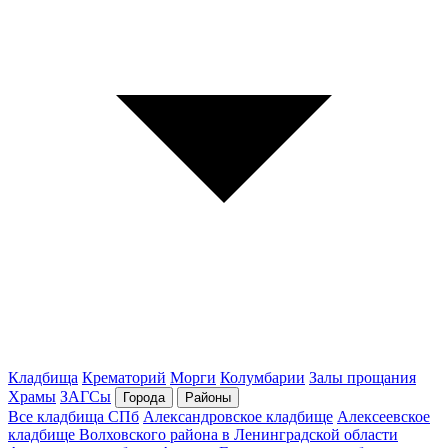
Кладбища
Крематорий
Морги
Колумбарии
Залы прощания
Храмы
ЗАГСы
Города
Районы
Все кладбища СПб
Александровское кладбище
Алексеевское
кладбище Волховского района в Ленинградской области