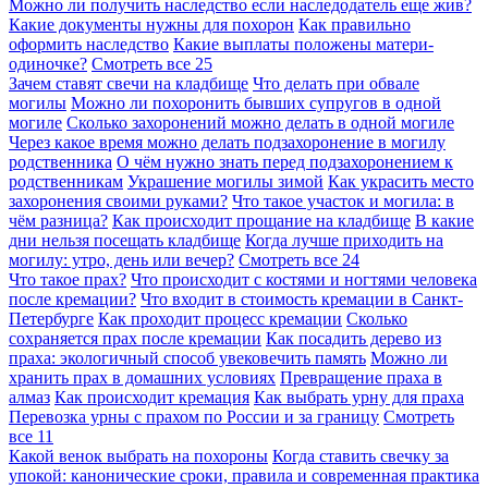
Можно ли получить наследство если наследодатель еще жив?
Какие документы нужны для похорон
Как правильно
оформить наследство
Какие выплаты положены матери-
одиночке?
Смотреть все
25
Зачем ставят свечи на кладбище
Что делать при обвале
могилы
Можно ли похоронить бывших супругов в одной
могиле
Сколько захоронений можно делать в одной могиле
Через какое время можно делать подзахоронение в могилу
родственника
О чём нужно знать перед подзахоронением к
родственникам
Украшение могилы зимой
Как украсить место
захоронения своими руками?
Что такое участок и могила: в
чём разница?
Как происходит прощание на кладбище
В какие
дни нельзя посещать кладбище
Когда лучше приходить на
могилу: утро, день или вечер?
Смотреть все
24
Что такое прах?
Что происходит с костями и ногтями человека
после кремации?
Что входит в стоимость кремации в Санкт-
Петербурге
Как проходит процесс кремации
Сколько
сохраняется прах после кремации
Как посадить дерево из
праха: экологичный способ увековечить память
Можно ли
хранить прах в домашних условиях
Превращение праха в
алмаз
Как происходит кремация
Как выбрать урну для праха
Перевозка урны с прахом по России и за границу
Смотреть
все
11
Какой венок выбрать на похороны
Когда ставить свечку за
упокой: канонические сроки, правила и современная практика