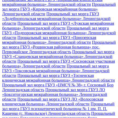
межрайонная больница» Ленинградской области
Прощальный
зал морга ГБУЗ «Кировская межрайонная больница»
Ленинградской области
Прощальный зал морга ГБУЗ
«Лодейнопольская межрайонная больница» Ленинградской
области
Прощальный зал морга ГБУЗ «Лужская межрайонная
больница» Ленинградской области
Прощальный зал морга
ГБУЗ «Подпорожская межрайонная больница» Ленинградской
области
Прощальный зал морга ГБУЗ «Приозерская
межрайонная больница» Ленинградской области
Прощальный
зал морга ГБУЗ «Рощинская районная больница» пос.
Первомайское Ленинградская область
Прощальный зал морга
ГБУЗ «Сланцевская межрайонная больница» Ленинградской
области
Прощальный зал морга ГБУЗ «Сосновская участковая
больница» Ленинградской области
Прощальный зал морга
ГБУЗ «Токсовская межрайонная больница» Ленинградской
области
Прощальный зал морга ГБУЗ «Тосненская
клиническая межрайонная больница» Ленинградской области
Прощальный зал морга ГБУЗ «ЦМСЧ № 38» г. Сосновый Бор
Ленинградская область
Прощальный зал морга ГБУЗ ЛО
«Бокситогорская межрайонная больница» Ленинградской
области
Прощальный зал морга ГБУЗ ЛО «Волосовская
клиническая больница» Ленинградской области
Прощальный
зал морга ГБУЗ психиатрической больницы № 1 им. П. П.
Кащенко (с. Никольское) Ленинградская область
Прощальный