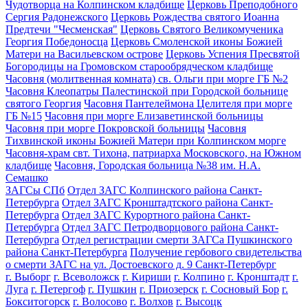
Чудотворца на Колпинском кладбище
Церковь Преподобного
Сергия Радонежского
Церковь Рождества святого Иоанна
Предтечи "Чесменская"
Церковь Святого Великомученика
Георгия Победоносца
Церковь Смоленской иконы Божией
Матери на Васильевском острове
Церковь Успения Пресвятой
Богородицы на Громовском старообрядческом кладбище
Часовня (молитвенная комната) св. Ольги при морге ГБ №2
Часовня Клеопатры Палестинской при Городской больнице
святого Георгия
Часовня Пантелеймона Целителя при морге
ГБ №15
Часовня при морге Елизаветинской больницы
Часовня при морге Покровской больницы
Часовня
Тихвинской иконы Божией Матери при Колпинском морге
Часовня-храм свт. Тихона, патриарха Московского, на Южном
кладбище
Часовня, Городская больница №38 им. Н.А.
Семашко
ЗАГСы СПб
Отдел ЗАГС Колпинского района Санкт-
Петербурга
Отдел ЗАГС Кронштадтского района Санкт-
Петербурга
Отдел ЗАГС Курортного района Санкт-
Петербурга
Отдел ЗАГС Петродворцового района Санкт-
Петербурга
Отдел регистрации смерти ЗАГСа Пушкинского
района Санкт-Петербурга
Получение гербового свидетельства
о смерти ЗАГС на ул. Достоевского д. 9 Санкт-Петербург
г. Выборг
г. Всеволожск
г. Кириши
г. Колпино
г. Кронштадт
г.
Луга
г. Петергоф
г. Пушкин
г. Приозерск
г. Сосновый Бор
г.
Бокситогорск
г. Волосово
г. Волхов
г. Высоцк