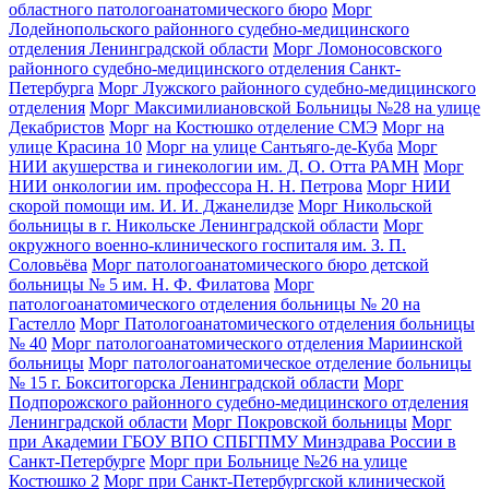
областного патологоанатомического бюро
Морг
Лодейнопольского районного судебно-медицинского
отделения Ленинградской области
Морг Ломоносовского
районного судебно-медицинского отделения Санкт-
Петербурга
Морг Лужского районного судебно-медицинского
отделения
Морг Максимилиановской Больницы №28 на улице
Декабристов
Морг на Костюшко отделение СМЭ
Морг на
улице Красина 10
Морг на улице Сантьяго-де-Куба
Морг
НИИ акушерства и гинекологии им. Д. О. Отта РАМН
Морг
НИИ онкологии им. профессора Н. Н. Петрова
Морг НИИ
скорой помощи им. И. И. Джанелидзе
Морг Никольской
больницы в г. Никольске Ленинградской области
Морг
окружного военно-клинического госпиталя им. З. П.
Соловьёва
Морг патологоанатомического бюро детской
больницы № 5 им. Н. Ф. Филатова
Морг
патологоанатомического отделения больницы № 20 на
Гастелло
Морг Патологоанатомического отделения больницы
№ 40
Морг патологоанатомического отделения Мариинской
больницы
Морг патологоанатомическое отделение больницы
№ 15 г. Бокситогорска Ленинградской области
Морг
Подпорожского районного судебно-медицинского отделения
Ленинградской области
Морг Покровской больницы
Морг
при Академии ГБОУ ВПО СПБГПМУ Минздрава России в
Санкт-Петербурге
Морг при Больнице №26 на улице
Костюшко 2
Морг при Санкт-Петербургской клинической