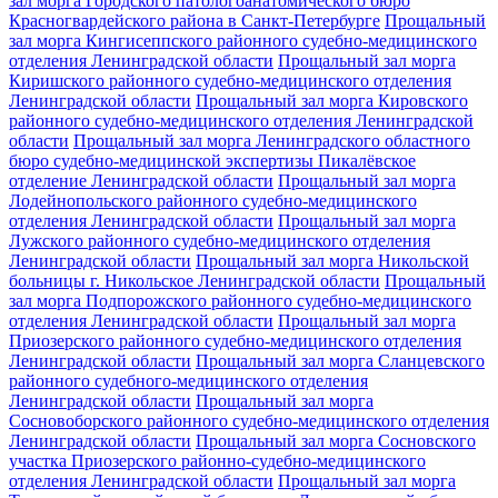
зал морга Городского патологоанатомического бюро
Красногвардейского района в Санкт-Петербурге
Прощальный
зал морга Кингисеппского районного судебно-медицинского
отделения Ленинградской области
Прощальный зал морга
Киришского районного судебно-медицинского отделения
Ленинградской области
Прощальный зал морга Кировского
районного судебно-медицинского отделения Ленинградской
области
Прощальный зал морга Ленинградского областного
бюро судебно-медицинской экспертизы Пикалёвское
отделение Ленинградской области
Прощальный зал морга
Лодейнопольского районного судебно-медицинского
отделения Ленинградской области
Прощальный зал морга
Лужского районного судебно-медицинского отделения
Ленинградской области
Прощальный зал морга Никольской
больницы г. Никольское Ленинградской области
Прощальный
зал морга Подпорожского районного судебно-медицинского
отделения Ленинградской области
Прощальный зал морга
Приозерского районного судебно-медицинского отделения
Ленинградской области
Прощальный зал морга Сланцевского
районного судебного-медицинского отделения
Ленинградской области
Прощальный зал морга
Сосновоборского районного судебно-медицинского отделения
Ленинградской области
Прощальный зал морга Сосновского
участка Приозерского районно-судебно-медицинского
отделения Ленинградской области
Прощальный зал морга