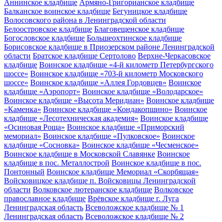
Аннинское кладбище
Армяно-Григорианское кладбище
Балканское воинское кладбище
Бегуницкое кладбище
Волосовского района в Ленинградской области
Белоостровское кладбище
Благовещенское кладбище
Богословское кладбище
Большеохтинское кладбище
Борисовское кладбище в Приозерском районе Ленинградской
области
Братское кладбище Сертолово
Верхне-Черкасовское
кладбище
Воинское кладбище «4-й километр Петербургского
шоссе»
Воинское кладбище «703-й километр Московского
шоссе»
Воинское кладбище «Аллея Гордовцев»
Воинское
кладбище «Аэропорт»
Воинское кладбище «Володарское»
Воинское кладбище «Высота Меридиан»
Воинское кладбище
«Каменка»
Воинское кладбище «Кондакопшино»
Воинское
кладбище «Лесотехническая академия»
Воинское кладбище
«Осиновая Роща»
Воинское кладбище «Приморский
мемориал»
Воинское кладбище «Пулковское»
Воинское
кладбище «Сосновка»
Воинское кладбище «Чесменское»
Воинское кладбище в Московской Славянке
Воинское
кладбище в пос. Металлострой
Воинское кладбище в пос.
Понтонный
Воинское кладбище Мемориал «Скорбящая»
Войсковицкое кладбище п. Войсковицы Ленинградской
области
Волковское лютеранское кладбище
Волковское
православное кладбище
Врёвское кладбище г. Луга
Ленинградская область
Всеволожское кладбище № 1
Ленинградская область
Всеволожское кладбище № 2