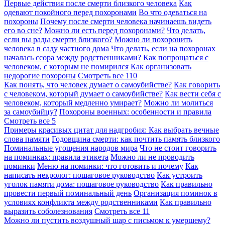
Первые действия после смерти близкого человека
Как
одевают покойного перед похоронами
Во что одеваться на
похороны
Почему после смерти человека начинаешь видеть
его во сне?
Можно ли есть перед похоронами?
Что делать,
если вы рады смерти близкого?
Можно ли похоронить
человека в саду частного дома
Что делать, если на похоронах
началась ссора между родственниками?
Как попрощаться с
человеком, с которым не помирился
Как организовать
недорогие похороны
Смотреть все
110
Как понять, что человек думает о самоубийстве?
Как говорить
с человеком, который думает о самоубийстве?
Как вести себя с
человеком, который медленно умирает?
Можно ли молиться
за самоубийцу?
Похороны военных: особенности и правила
Смотреть все
5
Примеры красивых цитат для надгробия: Как выбрать вечные
слова памяти
Годовщина смерти: как почтить память близкого
Поминальные угощения народов мира
Что не стоит говорить
на поминках: правила этикета
Можно ли не проводить
поминки
Меню на поминки: что готовить и почему
Как
написать некролог: пошаговое руководство
Как устроить
уголок памяти дома: пошаговое руководство
Как правильно
провести первый поминальный день
Организация поминок в
условиях конфликта между родственниками
Как правильно
выразить соболезнования
Смотреть все
11
Можно ли пустить воздушный шар с письмом к умершему?