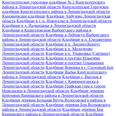
Кингисеппское городское кладбище № 2 Кингисеппского
района в Ленинградской области
Кингисеппское Городское
кладбище Кингисеппского района в Ленинградской области
Киновеевское кладбище
Кладбище Арбузово Ленинградская
область
Кладбище в г. п. Новоселье в Ленинградской области
Кладбище в д. Надкопанье в Ленинградской области
Кладбище в Кирилловском Выборгского района в
Ленинградской области
Кладбище в Лейпясуо Выборгского
района в Ленинградской области
Кладбище в п. Елизаветино
Ленинградской области
Кладбище в п. Лисино-Корпус
Ленинградской области
Кладбище в п. Молодцово
Ленинградской области
Кладбище в п. Ульяновка (Саблино)
Ленинградской области
Кладбище в посёлке Ильичёво
Ленинградской области
Кладбище в посёлке Ольшаники
Ленинградской области
Кладбище Воронка в г. Сосновый Бор
Ленинградской области
Кладбище Выбье Кингисеппского
района в Ленинградской области
Кладбище г. Высоцк в
Ленинградской области
Кладбище г. Каменногорска в
Ленинградской области
Кладбище Графская гора в городе
Никольское в Ленинградской области
Кладбище деревни
Березовик Киришского района в Ленинградской области
Кладбище деревни Большая Вруда Волосовского района в
Ленинградской области
Кладбище деревни Бор Волховского
района в Ленинградской области
Кладбище деревни Бор
Киришского района в Ленинградской области
Кладбище