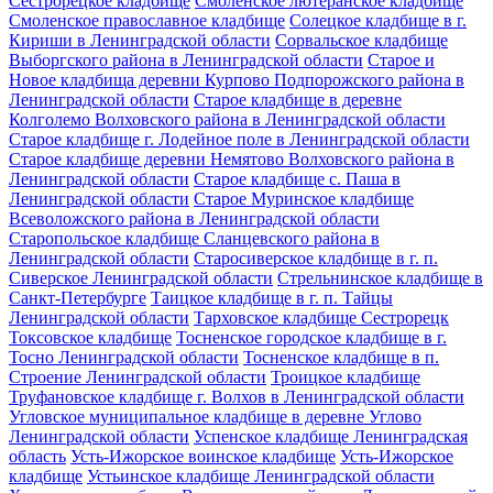
Сестрорецкое кладбище
Смоленское лютеранское кладбище
Смоленское православное кладбище
Солецкое кладбище в г.
Кириши в Ленинградской области
Сорвальское кладбище
Выборгского района в Ленинградской области
Старое и
Новое кладбища деревни Курпово Подпорожского района в
Ленинградской области
Старое кладбище в деревне
Колголемо Волховского района в Ленинградской области
Старое кладбище г. Лодейное поле в Ленинградской области
Старое кладбище деревни Немятово Волховского района в
Ленинградской области
Старое кладбище с. Паша в
Ленинградской области
Старое Муринское кладбище
Всеволожского района в Ленинградской области
Старопольское кладбище Сланцевского района в
Ленинградской области
Старосиверское кладбище в г. п.
Сиверское Ленинградской области
Стрельнинское кладбище в
Санкт-Петербурге
Таицкое кладбище в г. п. Тайцы
Ленинградской области
Тарховское кладбище Сестрорецк
Токсовское кладбище
Тосненское городское кладбище в г.
Тосно Ленинградской области
Тосненское кладбище в п.
Строение Ленинградской области
Троицкое кладбище
Труфановское кладбище г. Волхов в Ленинградской области
Угловское муниципальное кладбище в деревне Углово
Ленинградской области
Успенское кладбище Ленинградская
область
Усть-Ижорское воинское кладбище
Усть-Ижорское
кладбище
Устьинское кладбище Ленинградской области