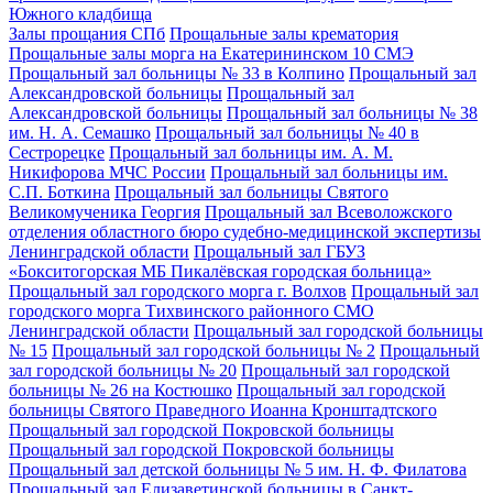
Южного кладбища
Залы прощания СПб
Прощальные залы крематория
Прощальные залы морга на Екатерининском 10 СМЭ
Прощальный зал больницы № 33 в Колпино
Прощальный зал
Александровской больницы
Прощальный зал
Александровской больницы
Прощальный зал больницы № 38
им. Н. А. Семашко
Прощальный зал больницы № 40 в
Сестрорецке
Прощальный зал больницы им. А. М.
Никифорова МЧС России
Прощальный зал больницы им.
С.П. Боткина
Прощальный зал больницы Святого
Великомученика Георгия
Прощальный зал Всеволожского
отделения областного бюро судебно-медицинской экспертизы
Ленинградской области
Прощальный зал ГБУЗ
«Бокситогорская МБ Пикалёвская городская больница»
Прощальный зал городского морга г. Волхов
Прощальный зал
городского морга Тихвинского районного СМО
Ленинградской области
Прощальный зал городской больницы
№ 15
Прощальный зал городской больницы № 2
Прощальный
зал городской больницы № 20
Прощальный зал городской
больницы № 26 на Костюшко
Прощальный зал городской
больницы Святого Праведного Иоанна Кронштадтского
Прощальный зал городской Покровской больницы
Прощальный зал городской Покровской больницы
Прощальный зал детской больницы № 5 им. Н. Ф. Филатова
Прощальный зал Елизаветинской больницы в Санкт-