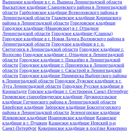
Вырицкое кладбище в г. п. Вырица Ленинградской области
Выскатское кладбище Сланцевского района в Ленинградской
области
Гарболовское кладбище Всеволожского района в
Ленинградской области
Глажевское кладбище Киришского
района в Ленинградской области
Гореловское кладбище
Городское кладбище (Ивановское) в г. Отрадное
Ленинградской области
Городское кладбище (Сланцы)
Городское кладбище в г. Новая Ладога Волховского района в
Ленинградской области
Городское кладбище в г. п.
Светогорск в Ленинградской области
Городское кладбище г.
Волосово
Городское кладбище г. Отрадное в Ленинградской
области
Городское кладбище г. Пикалёво в Ленинградской
области
Городское кладбище г. Приозерска в Ленинградской
области
Городское кладбище г. Сясьстрой в Ленинградской
области
Городское кладбище Приморска Выборгского района
в Ленинградской области
Городское Лужское кладбище в г.
Луга Ленинградской области
Городское Русское кладбище в
Кронштадте
Горское кладбище г. Сестрорецк Санкт-Петербург
Громовское старообрядческое кладбище
Дружносельское
кладбище Гатчинского района в Ленинградской области
Еврейское кладбище
Заборское кладбище Бокситогорского
района в Ленинградской области
Зеленогорское кладбище
Иликовское кладбище
Иоанновское кладбище
Казанское
кладбище в г. Пушкин
Казанское кладбище Невский р-н
Санкт-Петербург
Кикеринское кладбище в посёлке Кикерино