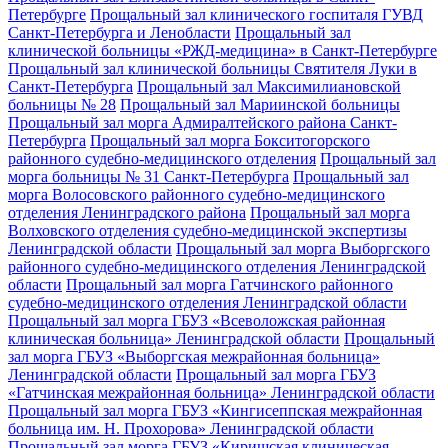
Петербурге
Прощальный зал клинического госпиталя ГУВД
Санкт-Петербурга и Ленобласти
Прощальный зал
клинической больницы «РЖД-медицина» в Санкт-Петербурге
Прощальный зал клинической больницы Святителя Луки в
Санкт-Петербурга
Прощальный зал Максимилиановской
больницы № 28
Прощальный зал Мариинской больницы
Прощальный зал морга Адмиралтейского района Санкт-
Петербурга
Прощальный зал морга Бокситогорского
районного судебно-медицинского отделения
Прощальный зал
морга больницы № 31 Санкт-Петербурга
Прощальный зал
морга Волосовского районного судебно-медицинского
отделения Ленинградского района
Прощальный зал морга
Волховского отделения судебно-медицинской экспертизы
Ленинградской области
Прощальный зал морга Выборгского
районного судебно-медицинского отделения Ленинградской
области
Прощальный зал морга Гатчинского районного
судебно-медицинского отделения Ленинградской области
Прощальный зал морга ГБУЗ «Всеволожская районная
клиническая больница» Ленинградской области
Прощальный
зал морга ГБУЗ «Выборгская межрайонная больница»
Ленинградской области
Прощальный зал морга ГБУЗ
«Гатчинская межрайонная больница» Ленинградской области
Прощальный зал морга ГБУЗ «Кингисеппская межрайонная
больница им. Н. Прохорова» Ленинградской области
Прощальный зал морга ГБУЗ «Киришская клиническая