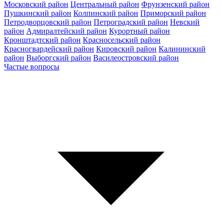
Московский район
Центральный район
Фрунзенский район
Пушкинский район
Колпинский район
Приморский район
Петродворцовский район
Петроградский район
Невский
район
Адмиралтейский район
Курортный район
Кронштадтский район
Красносельский район
Красногвардейский район
Кировский район
Калининский
район
Выборгский район
Василеостровский район
Частые вопросы