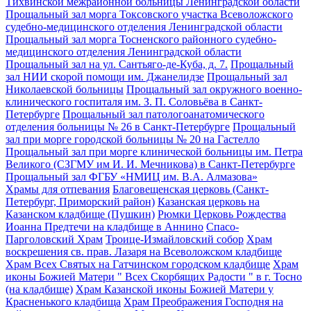
Тихвинской межрайонной больницы Ленинградской области
Прощальный зал морга Токсовского участка Всеволожского
судебно-медицинского отделения Ленинградской области
Прощальный зал морга Тосненского районного судебно-
медицинского отделения Ленинградской области
Прощальный зал на ул. Сантьяго-де-Куба, д. 7.
Прощальный
зал НИИ скорой помощи им. Джанелидзе
Прощальный зал
Николаевской больницы
Прощальный зал окружного военно-
клинического госпиталя им. З. П. Соловьёва в Санкт-
Петербурге
Прощальный зал патологоанатомического
отделения больницы № 26 в Санкт-Петербурге
Прощальный
зал при морге городской больницы № 20 на Гастелло
Прощальный зал при морге клинической больницы им. Петра
Великого (СЗГМУ им И. И. Мечникова) в Санкт-Петербурге
Прощальный зал ФГБУ «НМИЦ им. В.А. Алмазова»
Храмы для отпевания
Благовещенская церковь (Санкт-
Петербург, Приморский район)
Казанская церковь на
Казанском кладбище (Пушкин)
Рюмки Церковь Рождества
Иоанна Предтечи на кладбище в Аннино
Спасо-
Парголовский Храм
Троице-Измайловский собор
Храм
воскрешения св. прав. Лазаря на Всеволожском кладбище
Храм Всех Святых на Гатчинском городском кладбище
Храм
иконы Божией Матери " Всех Скорбящих Радости " в г. Тосно
(на кладбище)
Храм Казанской иконы Божией Матери у
Красненького кладбища
Храм Преображения Господня на