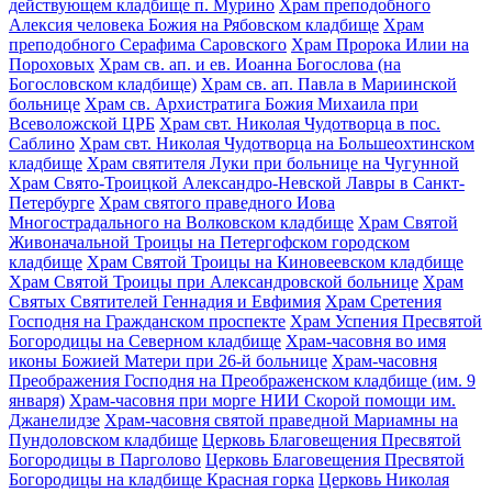
действующем кладбище п. Мурино
Храм преподобного
Алексия человека Божия на Рябовском кладбище
Храм
преподобного Серафима Саровского
Храм Пророка Илии на
Пороховых
Храм св. ап. и ев. Иоанна Богослова (на
Богословском кладбище)
Храм св. ап. Павла в Мариинской
больнице
Храм св. Архистратига Божия Михаила при
Всеволожской ЦРБ
Храм свт. Николая Чудотворца в пос.
Саблино
Храм свт. Николая Чудотворца на Большеохтинском
кладбище
Храм святителя Луки при больнице на Чугунной
Храм Свято-Троицкой Александро-Невской Лавры в Санкт-
Петербурге
Храм святого праведного Иова
Многострадального на Волковском кладбище
Храм Святой
Живоначальной Троицы на Петергофском городском
кладбище
Храм Святой Троицы на Киновеевском кладбище
Храм Святой Троицы при Александровской больнице
Храм
Святых Святителей Геннадия и Евфимия
Храм Сретения
Господня на Гражданском проспекте
Храм Успения Пресвятой
Богородицы на Северном кладбище
Храм-часовня во имя
иконы Божией Матери при 26-й больнице
Храм-часовня
Преображения Господня на Преображенском кладбище (им. 9
января)
Храм-часовня при морге НИИ Скорой помощи им.
Джанелидзе
Храм-часовня святой праведной Мариамны на
Пундоловском кладбище
Церковь Благовещения Пресвятой
Богородицы в Парголово
Церковь Благовещения Пресвятой
Богородицы на кладбище Красная горка
Церковь Николая