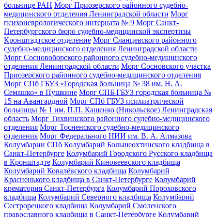
больнице РАН
Морг Приозерского районного судебно-
медицинского отделения Ленинградской области
Морг
психоневрологического интерната № 9
Морг Санкт-
Петербургского бюро судебно-медицинской экспертизы
Кронштадтское отделение
Морг Сланцевского районного
судебно-медицинского отделения Ленинградской области
Морг Сосновоборского районного судебно-медицинского
отделения Ленинградской области
Морг Сосновского участка
Приозерского районного судебно-медицинского отделения
Морг СПб ГБУЗ «Городская больница № 38 им. Н. А.
Семашко» в Пушкине
Морг СПБ ГБУЗ городская больница №
15 на Авангардной
Морг СПб ГБУЗ психиатрической
больницы № 1 им. П.П. Кащенко (Никольское) Ленинградская
область
Морг Тихвинского районного судебно-медицинского
отделения
Морг Тосненского судебно-медицинского
отделения
Морг Федерального НИИ им. В. А. Алмазова
Колумбарии СПб
Колумбарий Большеохтинского кладбища в
Санкт-Петербурге
Колумбарий Городского Русского кладбища
в Кронштадте
Колумбарий Киновеевского кладбища
Колумбарий Ковалёвского кладбища
Колумбарий
Красненького кладбища в Санкт-Петербурге
Колумбарий
крематория Cанкт-Петербурга
Колумбарий Пороховского
кладбища
Колумбарий Северного кладбища
Колумбарий
Сестрорецкого кладбища
Колумбарий Смоленского
православного кладбища в Санкт-Петербурге
Колумбарий