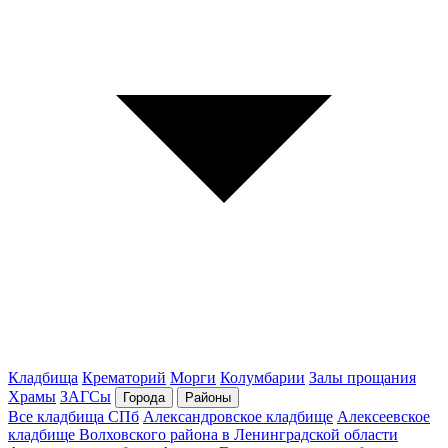
Кладбища
Крематорий
Морги
Колумбарии
Залы прощания
Храмы
ЗАГСы
Города
Районы
Все кладбища СПб
Александровское кладбище
Алексеевское
кладбище Волховского района в Ленинградской области