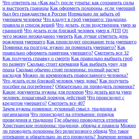
Что ответить на «Как вы?» после утраты: как сохранить силы
и выстроить границы
Как оформить похороны, если умерший
был без гражданства в России
Нормально ли забыть об
умершем человеке
Что кладут в гроб умершего: традиции,
правила и список вещей
Что делать, если родственник умер за
границей
Что делать если близкий человек умер в ДТП
От
чего можно неожиданно умереть
Как лучше отметить день
рождения умершего
Как происходит опознание тела умершего
Поминки на полгода: нужно ли поминать умершего?
Как
правильно оформить памятник умершего?
Смотреть все
32
Как получить справку о смерти
Как правильно выбрать гроб
по размеру
Сколько стоит кремация
Как выбрать урну для
праха
Сколько обычно стоят похороны: полный расчет
расходов
Можно ли кремировать православного человека?
Что делать если близкий человек умер дома?
Как получить
пособие на погребение?
Обязательно ли проводить поминки?
Какие документы нужны для похорон
Что делать когда умер
человек: пошаговый порядок действий
Что происходит с
кредитом умершего?
Смотреть все
407
Зачем нужны поминки: духовный смысл, традиции и
организация
Что происходит на отпевании: порядок
проведения и традиции
Где обычно проводится отпевание
Христианские похороны: традиции, обряды и правила
Можно
ли проводить похороны без религиозного обряда
Что такое
отпевание и обязательно ли его проводить?
Значение венков