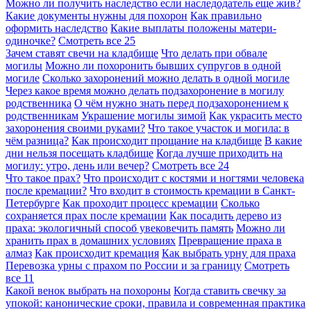
Можно ли получить наследство если наследодатель еще жив?
Какие документы нужны для похорон
Как правильно
оформить наследство
Какие выплаты положены матери-
одиночке?
Смотреть все
25
Зачем ставят свечи на кладбище
Что делать при обвале
могилы
Можно ли похоронить бывших супругов в одной
могиле
Сколько захоронений можно делать в одной могиле
Через какое время можно делать подзахоронение в могилу
родственника
О чём нужно знать перед подзахоронением к
родственникам
Украшение могилы зимой
Как украсить место
захоронения своими руками?
Что такое участок и могила: в
чём разница?
Как происходит прощание на кладбище
В какие
дни нельзя посещать кладбище
Когда лучше приходить на
могилу: утро, день или вечер?
Смотреть все
24
Что такое прах?
Что происходит с костями и ногтями человека
после кремации?
Что входит в стоимость кремации в Санкт-
Петербурге
Как проходит процесс кремации
Сколько
сохраняется прах после кремации
Как посадить дерево из
праха: экологичный способ увековечить память
Можно ли
хранить прах в домашних условиях
Превращение праха в
алмаз
Как происходит кремация
Как выбрать урну для праха
Перевозка урны с прахом по России и за границу
Смотреть
все
11
Какой венок выбрать на похороны
Когда ставить свечку за
упокой: канонические сроки, правила и современная практика