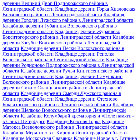
деревни Великий Двор Подпорожского района в
Ленинградской области
Кладбище деревни Горка Хваловская
Волховского района в Ленинградской области
Кладбище
деревни Городец Лужского района в Ленинградской области
Кладбище деревни Губаницы Волосовского района в
Ленинградской области
Кладбище деревни Журавлёво
Бокситогорского района в Ленинградской области
Кладбище
деревни Загубье Волховского района в Ленинградской
области
Кладбище деревни Пески Волховского района в
Ленинградской области
Кладбище деревни Реполка
Волосовского района в Ленинградской области
Кладбище
деревни Родионово Подпорожского района в Ленинградской
области
Кладбище деревни Ручьи Кингисеппского района в
Ленинградской области
Кладбище деревни Самушкино
Волховского района в Ленинградской области
Кладбище
деревни Сижно Сланцевского района в Ленинградской
области
Кладбище деревни Смерди Лужского района в
Ленинградской области
Кладбище деревни Стехново
Бокситогорского района в Ленинградской области
Кладбище
деревни Шелково Волосовского района в Ленинградской
области
Кладбище Колумбарий крематория и «Поле памяти»
в Санкт-Петербурге
Кладбище Красная Горка
Кладбище
Матокса Всеволожского района в Ленинградской области
Кладбище Мерятино в г. Кириши Ленинградской области
Кладбище Московская Славянка
Кладбище Новое в г. Гатчина