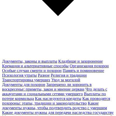
Документы, законы и выплаты
Кладбище и захоронение
Кремация и альтернативные способы
Организация похорон
Особые случаи смерти и похорон
Память и поминовение
Психология утраты
Разное
Религия и традиции
Транспортировка умерших
Уход за могилой
Документы для похорон
Запрещено ли хоронить в
воскресенье: приметы, закон и мнение церкви
Что делать с
аккаунтами и социальными сетями умершего
Выплаты по
потере кормильца
Как наследуются кредиты
Как проводятся
похороны: этапы, традиции и законодательство
Какие
документы нужны, чтобы подтвердить родство с умершим
Какие документы нужны для передачи наследства государству