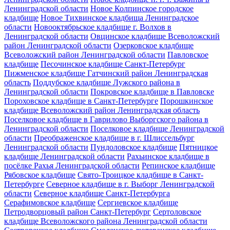
Ленинградской области
Новое Колпинское городское
кладбище
Новое Тихвинское кладбища Ленинградское
области
Новооктябрьское кладбище г. Волхов в
Ленинградской области
Овцинское кладбище Всеволожский
район Ленинградской области
Озерковское кладбище
Всеволожский район Ленинградской области
Павловское
кладбище
Песочинское кладбище Санкт-Петербург
Пижменское кладбище Гатчинский район Ленинградская
область
Поддубское кладбище Лужского района в
Ленинградской области
Покровское кладбище в Павловске
Пороховское кладбище в Санкт-Петербурге
Порошкинское
кладбище Всеволожский район Ленинградская область
Поселковое кладбище в Гаврилово Выборгского района в
Ленинградской области
Поселковое кладбище Ленинградской
области
Преображенское кладбище в г. Шлиссельбург
Ленинградской области
Пундоловское кладбище
Пятницкое
кладбище Ленинградской области
Рахьинское кладбище в
посёлке Рахья Ленинградской области
Репинское кладбище
Рябовское кладбище
Свято-Троицкое кладбище в Санкт-
Петербурге
Северное кладбище в г. Выборг Ленинградской
области
Северное кладбище Санкт-Петербурга
Серафимовское кладбище
Сергиевское кладбище
Петродворцовый район Санкт-Петербург
Сертоловское
кладбище Всеволожского района Ленинградской области