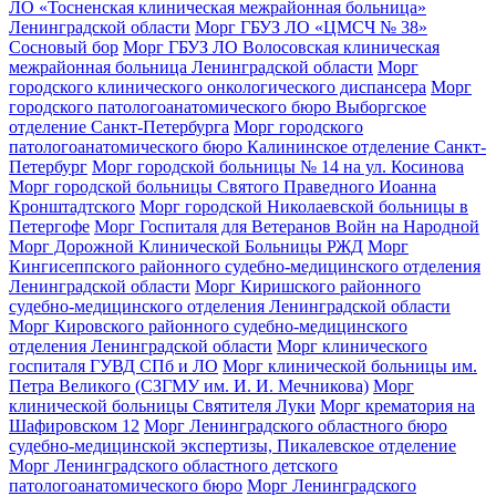
ЛО «Тосненская клиническая межрайонная больница»
Ленинградской области
Морг ГБУЗ ЛО «ЦМСЧ № 38»
Сосновый бор
Морг ГБУЗ ЛО Волосовская клиническая
межрайонная больница Ленинградской области
Морг
городского клинического онкологического диспансера
Морг
городского патологоанатомического бюро Выборгское
отделение Санкт-Петербурга
Морг городского
патологоанатомического бюро Калининское отделение Санкт-
Петербург
Морг городской больницы № 14 на ул. Косинова
Морг городской больницы Святого Праведного Иоанна
Кронштадтского
Морг городской Николаевской больницы в
Петергофе
Морг Госпиталя для Ветеранов Войн на Народной
Морг Дорожной Клинической Больницы РЖД
Морг
Кингисеппского районного судебно-медицинского отделения
Ленинградской области
Морг Киришского районного
судебно-медицинского отделения Ленинградской области
Морг Кировского районного судебно-медицинского
отделения Ленинградской области
Морг клинического
госпиталя ГУВД СПб и ЛО
Морг клинической больницы им.
Петра Великого (СЗГМУ им. И. И. Мечникова)
Морг
клинической больницы Святителя Луки
Морг крематория на
Шафировском 12
Морг Ленинградского областного бюро
судебно-медицинской экспертизы, Пикалевское отделение
Морг Ленинградского областного детского
патологоанатомического бюро
Морг Ленинградского