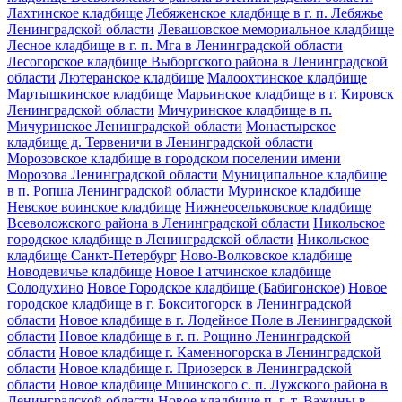
Лахтинское кладбище
Лебяженское кладбище в г. п. Лебяжье
Ленинградской области
Левашовское мемориальное кладбище
Лесное кладбище в г. п. Мга в Ленинградской области
Лесогорское кладбище Выборгского района в Ленинградской
области
Лютеранское кладбище
Малоохтинское кладбище
Мартышкинское кладбище
Марьинское кладбище в г. Кировск
Ленинградской области
Мичуринское кладбище в п.
Мичуринское Ленинградской области
Монастырское
кладбище д. Тервеничи в Ленинградской области
Морозовское кладбище в городском поселении имени
Морозова Ленинградской области
Муниципальное кладбище
в п. Ропша Ленинградской области
Муринское кладбище
Невское воинское кладбище
Нижнеосельковское кладбище
Всеволожского района в Ленинградской области
Никольское
городское кладбище в Ленинградской области
Никольское
кладбище Санкт-Петербург
Ново-Волковское кладбище
Новодевичье кладбище
Новое Гатчинское кладбище
Солодухино
Новое Городское кладбище (Бабигонское)
Новое
городское кладбище в г. Бокситогорск в Ленинградской
области
Новое кладбище в г. Лодейное Поле в Ленинградской
области
Новое кладбище в г. п. Рощино Ленинградской
области
Новое кладбище г. Каменногорска в Ленинградской
области
Новое кладбище г. Приозерск в Ленинградской
области
Новое кладбище Мшинского с. п. Лужского района в
Ленинградской области
Новое кладбище п. г. т. Важины в