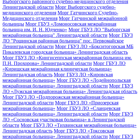
Выборгского районного судебно-медицинского отделения
Ленинградской области
Морг Выборгского судебно-
медицинского отделения
Морг Гатчинского Судебно-
Медицинского отделения
Морг Гатчинской межрайонной
больницы
Морг ГБУЗ «Ломоносовская межрайонная
больница им. И. Н. Юдченко»
Морг ГБУЗ ЛО "Выборгская
межрайонная больница" Ленинградской области
Морг ГБУЗ
ЛО "Рощинская районная больница" пос. Первомайское
Ленинградской области
Морг ГБУЗ ЛО «Бокситогорская МБ
Пикалевская городская больница» Ленинградская область
Морг ГБУЗ ЛО «Кингисеппская межрайонная больница им.
П.Н. Прохорова» Ленинградской области
Морг ГБУЗ ЛО
«Киришская межрайонная клиническая больница»
Ленинградская область
Морг ГБУЗ ЛО «Кировская
межрайонная больница»
Морг ГБУЗ ЛО «Лодейнопольская
межрайонная больница» Ленинградской области
Морг ГБУЗ
ЛО «Лужская межрайонная больница» Ленинградская область
Морг ГБУЗ ЛО «Подпорожская межрайонная больница»
Ленинградской области
Морг ГБУЗ ЛО «Приозерская
межрайонная больница»
Морг ГБУЗ ЛО «Сланцевская
межрайонная больница» Ленинградской области
Морг ГБУЗ
ЛО «Сосновская участковая больница» в Ленинградской
области
Морг ГБУЗ ЛО «Тихвинская межрайонная больница»
Ленинградская область
Морг ГБУЗ ЛО «Токсовская
межрайонная больница» Ленинградской области
Морг ГБУЗ