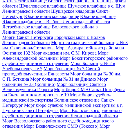
Хотнежское кладбище Волосовского района в Ленинградской
области
Шуваловское кладбище
Шумское кладбище в с. Шум
Ленинградской области
Шушарское кладбище Санкт-
Петербург
Южное воинское кладбище
Южное кладбище
Южное кладбище в г. Выборг Ленинградской области
Ястребинское кладбище Волосовского района в
Ленинградской области
Морги Санкт-Петербурга
Городской морг г. Волхов
Ленинградской области
Морг психиатрической больницы № 3
им. Скворцова-Степанова
Морг Адмиралтейского района на
Фонтанке 132
Морг академии им. С.М. Кирова
Морг
Александровской больницы
Морг Бокситогорского районного
судебно-медицинского отделения
Морг Больницы № 2 в
Учебном переулке 5
Морг больницы № 3 Святой
преподобномученицы Елизаветы
Морг больницы № 30 им.
С.П. Боткина
Морг больницы № 31 на Динамо
Морг
больницы № 33 (Колпино)
Морг больницы Святого
Великомученика Георгия
Морг бюро СМЭ Санкт-Петербурга
на Екатерининском проспекте 10
Морг бюро судебно-
медицинской экспертизы Колпинское отделение Санкт-
Петербург
Морг бюро судебно-медицинской экспертизы в г.
Пушкине Санкт-Петербурга
Морг Волосовского районного
судебно-медицинского отделения Ленинградской области
Морг Всеволожского районного судебно-медицинского
отделения
Морг Всеволожского СМО (Токсово)
Морг