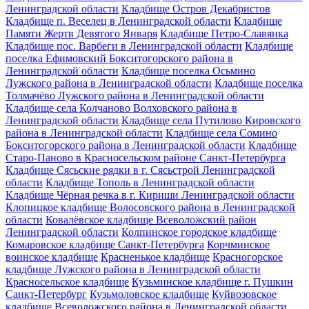
Ленинградской области
Кладбище Остров Декабристов
Кладбище п. Веселец в Ленинградской области
Кладбище
Памяти Жертв Девятого Января
Кладбище Петро-Славянка
Кладбище пос. Варбеги в Ленинградской области
Кладбище
поселка Ефимовский Бокситогорского района в
Ленинградской области
Кладбище поселка Осьмино
Лужского района в Ленинградской области
Кладбище поселка
Толмачёво Лужского района в Ленинградской области
Кладбище села Колчаново Волховского района в
Ленинградской области
Кладбище села Путилово Кировского
района в Ленинградской области
Кладбище села Сомино
Бокситогорского района в Ленинградской области
Кладбище
Старо-Паново в Красносельском районе Санкт-Петербурга
Кладбище Сясьские рядки в г. Сясьстрой Ленинградской
области
Кладбище Тополь в Ленинградской области
Кладбище Чёрная речка в г. Кириши Ленинградской области
Клопицкое кладбище Волосовского района в Ленинградской
области
Ковалёвское кладбище Всеволожский район
Ленинградской области
Колпинское городское кладбище
Комаровское кладбище Санкт-Петербурга
Корчминское
воинское кладбище
Красненькое кладбище
Красногорское
кладбище Лужского района в Ленинградской области
Красносельское кладбище
Кузьминское кладбище г. Пушкин
Санкт-Петербург
Кузьмоловское кладбище
Куйвозовское
кладбище Всеволожского района в Ленинградской области