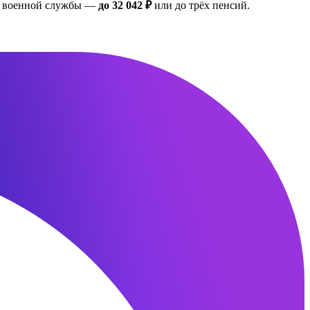
ан военной службы —
до 32 042 ₽
или до трёх пенсий.