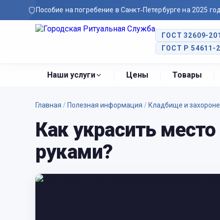
Пособие на погребение в Санкт‑Петербурге на 2025 го
ГОСТ 32609-20
ГОСТ Р 54611-
Наши услуги
Цены
Товары
Главная
/
Полезная информация
/
Кладбище и захорон
Как украсить место
руками?