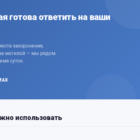
ая готова ответить на ваши
еста захоронения,
за могилой — мы рядом.
емя суток.
MAX
ожно использовать