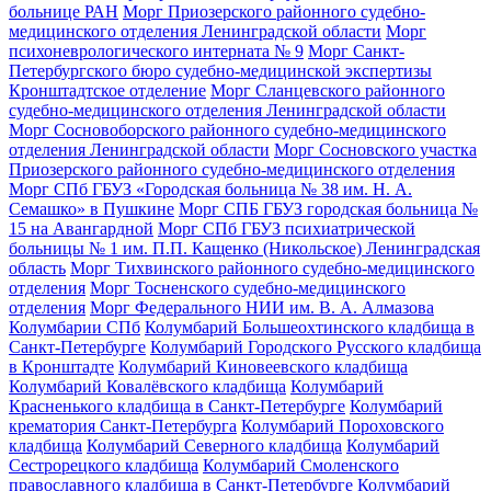
больнице РАН
Морг Приозерского районного судебно-
медицинского отделения Ленинградской области
Морг
психоневрологического интерната № 9
Морг Санкт-
Петербургского бюро судебно-медицинской экспертизы
Кронштадтское отделение
Морг Сланцевского районного
судебно-медицинского отделения Ленинградской области
Морг Сосновоборского районного судебно-медицинского
отделения Ленинградской области
Морг Сосновского участка
Приозерского районного судебно-медицинского отделения
Морг СПб ГБУЗ «Городская больница № 38 им. Н. А.
Семашко» в Пушкине
Морг СПБ ГБУЗ городская больница №
15 на Авангардной
Морг СПб ГБУЗ психиатрической
больницы № 1 им. П.П. Кащенко (Никольское) Ленинградская
область
Морг Тихвинского районного судебно-медицинского
отделения
Морг Тосненского судебно-медицинского
отделения
Морг Федерального НИИ им. В. А. Алмазова
Колумбарии СПб
Колумбарий Большеохтинского кладбища в
Санкт-Петербурге
Колумбарий Городского Русского кладбища
в Кронштадте
Колумбарий Киновеевского кладбища
Колумбарий Ковалёвского кладбища
Колумбарий
Красненького кладбища в Санкт-Петербурге
Колумбарий
крематория Cанкт-Петербурга
Колумбарий Пороховского
кладбища
Колумбарий Северного кладбища
Колумбарий
Сестрорецкого кладбища
Колумбарий Смоленского
православного кладбища в Санкт-Петербурге
Колумбарий