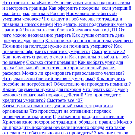
Что ответить на «Как вы?» после утраты: как сохранить силы
и выстроить границы
Как оформить похороны, если умерший
был без гражданства в России
Нормально ли забыть об
умершем человеке
Что кладут в гроб умершего: традиции,
правила и список вещей
Что делать, если родственник умер за
границей
Что делать если близкий человек умер в ДТП
От
чего можно неожиданно умереть
Как лучше отметить день
рождения умершего
Как происходит опознание тела умершего
Поминки на полгода: нужно ли поминать умершего?
Как
правильно оформить памятник умершего?
Смотреть все
32
Как получить справку о смерти
Как правильно выбрать гроб
по размеру
Сколько стоит кремация
Как выбрать урну для
праха
Сколько обычно стоят похороны: полный расчет
расходов
Можно ли кремировать православного человека?
Что делать если близкий человек умер дома?
Как получить
пособие на погребение?
Обязательно ли проводить поминки?
Какие документы нужны для похорон
Что делать когда умер
человек: пошаговый порядок действий
Что происходит с
кредитом умершего?
Смотреть все
407
Зачем нужны поминки: духовный смысл, традиции и
организация
Что происходит на отпевании: порядок
проведения и традиции
Где обычно проводится отпевание
Христианские похороны: традиции, обряды и правила
Можно
ли проводить похороны без религиозного обряда
Что такое
отпевание и обязательно ли его проводить?
Значение венков