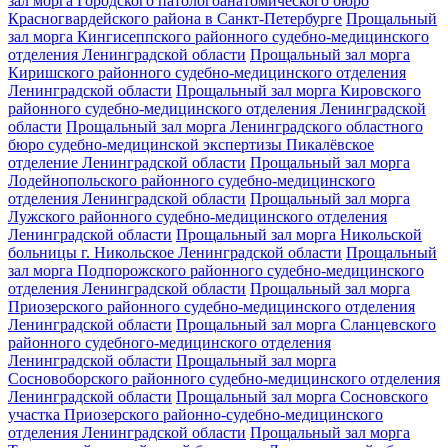
зал морга Городского патологоанатомического бюро
Красногвардейского района в Санкт-Петербурге
Прощальный
зал морга Кингисеппского районного судебно-медицинского
отделения Ленинградской области
Прощальный зал морга
Киришского районного судебно-медицинского отделения
Ленинградской области
Прощальный зал морга Кировского
районного судебно-медицинского отделения Ленинградской
области
Прощальный зал морга Ленинградского областного
бюро судебно-медицинской экспертизы Пикалёвское
отделение Ленинградской области
Прощальный зал морга
Лодейнопольского районного судебно-медицинского
отделения Ленинградской области
Прощальный зал морга
Лужского районного судебно-медицинского отделения
Ленинградской области
Прощальный зал морга Никольской
больницы г. Никольское Ленинградской области
Прощальный
зал морга Подпорожского районного судебно-медицинского
отделения Ленинградской области
Прощальный зал морга
Приозерского районного судебно-медицинского отделения
Ленинградской области
Прощальный зал морга Сланцевского
районного судебного-медицинского отделения
Ленинградской области
Прощальный зал морга
Сосновоборского районного судебно-медицинского отделения
Ленинградской области
Прощальный зал морга Сосновского
участка Приозерского районно-судебно-медицинского
отделения Ленинградской области
Прощальный зал морга