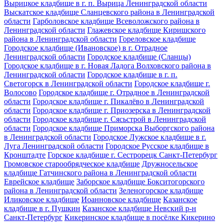
Вырицкое кладбище в г. п. Вырица Ленинградской области
Выскатское кладбище Сланцевского района в Ленинградской
области
Гарболовское кладбище Всеволожского района в
Ленинградской области
Глажевское кладбище Киришского
района в Ленинградской области
Гореловское кладбище
Городское кладбище (Ивановское) в г. Отрадное
Ленинградской области
Городское кладбище (Сланцы)
Городское кладбище в г. Новая Ладога Волховского района в
Ленинградской области
Городское кладбище в г. п.
Светогорск в Ленинградской области
Городское кладбище г.
Волосово
Городское кладбище г. Отрадное в Ленинградской
области
Городское кладбище г. Пикалёво в Ленинградской
области
Городское кладбище г. Приозерска в Ленинградской
области
Городское кладбище г. Сясьстрой в Ленинградской
области
Городское кладбище Приморска Выборгского района
в Ленинградской области
Городское Лужское кладбище в г.
Луга Ленинградской области
Городское Русское кладбище в
Кронштадте
Горское кладбище г. Сестрорецк Санкт-Петербург
Громовское старообрядческое кладбище
Дружносельское
кладбище Гатчинского района в Ленинградской области
Еврейское кладбище
Заборское кладбище Бокситогорского
района в Ленинградской области
Зеленогорское кладбище
Иликовское кладбище
Иоанновское кладбище
Казанское
кладбище в г. Пушкин
Казанское кладбище Невский р-н
Санкт-Петербург
Кикеринское кладбище в посёлке Кикерино