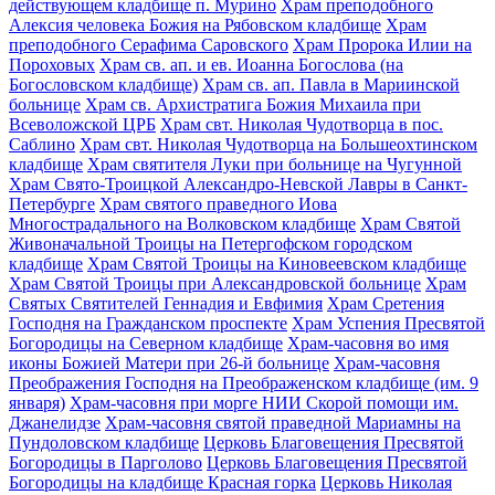
действующем кладбище п. Мурино
Храм преподобного
Алексия человека Божия на Рябовском кладбище
Храм
преподобного Серафима Саровского
Храм Пророка Илии на
Пороховых
Храм св. ап. и ев. Иоанна Богослова (на
Богословском кладбище)
Храм св. ап. Павла в Мариинской
больнице
Храм св. Архистратига Божия Михаила при
Всеволожской ЦРБ
Храм свт. Николая Чудотворца в пос.
Саблино
Храм свт. Николая Чудотворца на Большеохтинском
кладбище
Храм святителя Луки при больнице на Чугунной
Храм Свято-Троицкой Александро-Невской Лавры в Санкт-
Петербурге
Храм святого праведного Иова
Многострадального на Волковском кладбище
Храм Святой
Живоначальной Троицы на Петергофском городском
кладбище
Храм Святой Троицы на Киновеевском кладбище
Храм Святой Троицы при Александровской больнице
Храм
Святых Святителей Геннадия и Евфимия
Храм Сретения
Господня на Гражданском проспекте
Храм Успения Пресвятой
Богородицы на Северном кладбище
Храм-часовня во имя
иконы Божией Матери при 26-й больнице
Храм-часовня
Преображения Господня на Преображенском кладбище (им. 9
января)
Храм-часовня при морге НИИ Скорой помощи им.
Джанелидзе
Храм-часовня святой праведной Мариамны на
Пундоловском кладбище
Церковь Благовещения Пресвятой
Богородицы в Парголово
Церковь Благовещения Пресвятой
Богородицы на кладбище Красная горка
Церковь Николая