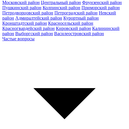
Московский район
Центральный район
Фрунзенский район
Пушкинский район
Колпинский район
Приморский район
Петродворцовский район
Петроградский район
Невский
район
Адмиралтейский район
Курортный район
Кронштадтский район
Красносельский район
Красногвардейский район
Кировский район
Калининский
район
Выборгский район
Василеостровский район
Частые вопросы