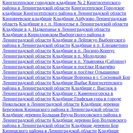
Кингисеппское городское кладбище № 2 Кингисеппского
района в Ленинградской области
Кингисеппское Городское
кладбище Кингисеппского района в Ленинградской области
Киновеевское кладбище
Кладбище Арбузово Ленинградская
область
Кладбище в г. п. Новоселье в Ленинградской области
Кладбище в д. Надкопанье в Ленинградской области
Кладбище в Кирилловском Выборгского района в
Ленинградской области
Кладбище в Лейпясуо Выборгского
района в Ленинградской области
Кладбище в п. Елизаветино
Ленинградской области
Кладбище в п. Лисино-Корпус
Ленинградской области
Кладбище в п. Молодцово
Ленинградской области
Кладбище в п. Ульяновка (Саблино)
Ленинградской области
Кладбище в посёлке Ильичёво
Ленинградской области
Кладбище в посёлке Ольшаники
Ленинградской области
Кладбище Воронка в г. Сосновый Бор
Ленинградской области
Кладбище Выбье Кингисеппского
района в Ленинградской области
Кладбище г. Высоцк в
Ленинградской области
Кладбище г. Каменногорска в
Ленинградской области
Кладбище Графская гора в городе
Никольское в Ленинградской области
Кладбище деревни
Березовик Киришского района в Ленинградской области
Кладбище деревни Большая Вруда Волосовского района в
Ленинградской области
Кладбище деревни Бор Волховского
района в Ленинградской области
Кладбище деревни Бор
Киришского района в Ленинградской области
Кладбище