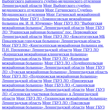
Выборгского районного судебно-медицинского отделения
Ленинградской области
Морг Выборгского судебно-
медицинского отделения
Морг Гатчинского Судебно-
Медицинского отделения
Морг Гатчинской межрайонной
больницы
Морг ГБУЗ «Ломоносовская межрайонная
больница им. И. Н. Юдченко»
Морг ГБУЗ ЛО "Выборгская
межрайонная больница" Ленинградской области
Морг ГБУЗ
ЛО "Рощинская районная больница" пос. Первомайское
Ленинградской области
Морг ГБУЗ ЛО «Бокситогорская МБ
Пикалевская городская больница» Ленинградская область
Морг ГБУЗ ЛО «Кингисеппская межрайонная больница им.
П.Н. Прохорова» Ленинградской области
Морг ГБУЗ ЛО
«Киришская межрайонная клиническая больница»
Ленинградская область
Морг ГБУЗ ЛО «Кировская
межрайонная больница»
Морг ГБУЗ ЛО «Лодейнопольская
межрайонная больница» Ленинградской области
Морг ГБУЗ
ЛО «Лужская межрайонная больница» Ленинградская область
Морг ГБУЗ ЛО «Подпорожская межрайонная больница»
Ленинградской области
Морг ГБУЗ ЛО «Приозерская
межрайонная больница»
Морг ГБУЗ ЛО «Сланцевская
межрайонная больница» Ленинградской области
Морг ГБУЗ
ЛО «Сосновская участковая больница» в Ленинградской
области
Морг ГБУЗ ЛО «Тихвинская межрайонная больница»
Ленинградская область
Морг ГБУЗ ЛО «Токсовская
межрайонная больница» Ленинградской области
Морг ГБУЗ