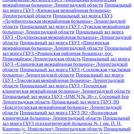
межрайонная больница» Ленинградской области
Прощальный
зал морга ГБУЗ «Кировская межрайонная больница»
Ленинградской области
Прощальный зал морга ГБУЗ
«Лодейнопольская межрайонная больница» Ленинградской
области
Прощальный зал морга ГБУЗ «Лужская межрайонная
больница» Ленинградской области
Прощальный зал морга
ГБУЗ «Подпорожская межрайонная больница» Ленинградской
области
Прощальный зал морга ГБУЗ «Приозерская
межрайонная больница» Ленинградской области
Прощальный
зал морга ГБУЗ «Рощинская районная больница» пос.
Первомайское Ленинградская область
Прощальный зал морга
ГБУЗ «Сланцевская межрайонная больница» Ленинградской
области
Прощальный зал морга ГБУЗ «Сосновская участковая
больница» Ленинградской области
Прощальный зал морга
ГБУЗ «Токсовская межрайонная больница» Ленинградской
области
Прощальный зал морга ГБУЗ «Тосненская
клиническая межрайонная больница» Ленинградской области
Прощальный зал морга ГБУЗ «ЦМСЧ № 38» г. Сосновый Бор
Ленинградская область
Прощальный зал морга ГБУЗ ЛО
«Бокситогорская межрайонная больница» Ленинградской
области
Прощальный зал морга ГБУЗ ЛО «Волосовская
клиническая больница» Ленинградской области
Прощальный
зал морга ГБУЗ психиатрической больницы № 1 им. П. П.
Кащенко (с. Никольское) Ленинградская область
Прощальный