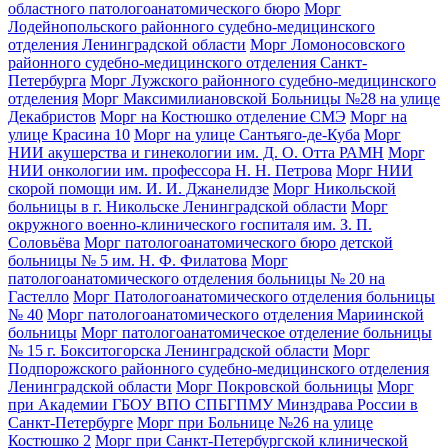
областного патологоанатомического бюро
Морг
Лодейнопольского районного судебно-медицинского
отделения Ленинградской области
Морг Ломоносовского
районного судебно-медицинского отделения Санкт-
Петербурга
Морг Лужского районного судебно-медицинского
отделения
Морг Максимилиановской Больницы №28 на улице
Декабристов
Морг на Костюшко отделение СМЭ
Морг на
улице Красина 10
Морг на улице Сантьяго-де-Куба
Морг
НИИ акушерства и гинекологии им. Д. О. Отта РАМН
Морг
НИИ онкологии им. профессора Н. Н. Петрова
Морг НИИ
скорой помощи им. И. И. Джанелидзе
Морг Никольской
больницы в г. Никольске Ленинградской области
Морг
окружного военно-клинического госпиталя им. З. П.
Соловьёва
Морг патологоанатомического бюро детской
больницы № 5 им. Н. Ф. Филатова
Морг
патологоанатомического отделения больницы № 20 на
Гастелло
Морг Патологоанатомического отделения больницы
№ 40
Морг патологоанатомического отделения Мариинской
больницы
Морг патологоанатомическое отделение больницы
№ 15 г. Бокситогорска Ленинградской области
Морг
Подпорожского районного судебно-медицинского отделения
Ленинградской области
Морг Покровской больницы
Морг
при Академии ГБОУ ВПО СПБГПМУ Минздрава России в
Санкт-Петербурге
Морг при Больнице №26 на улице
Костюшко 2
Морг при Санкт-Петербургской клинической