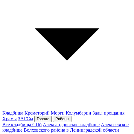
Кладбища
Крематорий
Морги
Колумбарии
Залы прощания
Храмы
ЗАГСы
Города
Районы
Все кладбища СПб
Александровское кладбище
Алексеевское
кладбище Волховского района в Ленинградской области