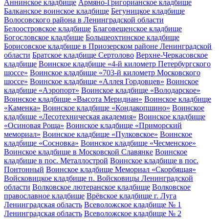
Аннинское кладбище
Армяно-Григорианское кладбище
Балканское воинское кладбище
Бегуницкое кладбище
Волосовского района в Ленинградской области
Белоостровское кладбище
Благовещенское кладбище
Богословское кладбище
Большеохтинское кладбище
Борисовское кладбище в Приозерском районе Ленинградской
области
Братское кладбище Сертолово
Верхне-Черкасовское
кладбище
Воинское кладбище «4-й километр Петербургского
шоссе»
Воинское кладбище «703-й километр Московского
шоссе»
Воинское кладбище «Аллея Гордовцев»
Воинское
кладбище «Аэропорт»
Воинское кладбище «Володарское»
Воинское кладбище «Высота Меридиан»
Воинское кладбище
«Каменка»
Воинское кладбище «Кондакопшино»
Воинское
кладбище «Лесотехническая академия»
Воинское кладбище
«Осиновая Роща»
Воинское кладбище «Приморский
мемориал»
Воинское кладбище «Пулковское»
Воинское
кладбище «Сосновка»
Воинское кладбище «Чесменское»
Воинское кладбище в Московской Славянке
Воинское
кладбище в пос. Металлострой
Воинское кладбище в пос.
Понтонный
Воинское кладбище Мемориал «Скорбящая»
Войсковицкое кладбище п. Войсковицы Ленинградской
области
Волковское лютеранское кладбище
Волковское
православное кладбище
Врёвское кладбище г. Луга
Ленинградская область
Всеволожское кладбище № 1
Ленинградская область
Всеволожское кладбище № 2