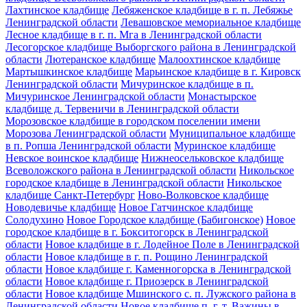
Лахтинское кладбище
Лебяженское кладбище в г. п. Лебяжье
Ленинградской области
Левашовское мемориальное кладбище
Лесное кладбище в г. п. Мга в Ленинградской области
Лесогорское кладбище Выборгского района в Ленинградской
области
Лютеранское кладбище
Малоохтинское кладбище
Мартышкинское кладбище
Марьинское кладбище в г. Кировск
Ленинградской области
Мичуринское кладбище в п.
Мичуринское Ленинградской области
Монастырское
кладбище д. Тервеничи в Ленинградской области
Морозовское кладбище в городском поселении имени
Морозова Ленинградской области
Муниципальное кладбище
в п. Ропша Ленинградской области
Муринское кладбище
Невское воинское кладбище
Нижнеосельковское кладбище
Всеволожского района в Ленинградской области
Никольское
городское кладбище в Ленинградской области
Никольское
кладбище Санкт-Петербург
Ново-Волковское кладбище
Новодевичье кладбище
Новое Гатчинское кладбище
Солодухино
Новое Городское кладбище (Бабигонское)
Новое
городское кладбище в г. Бокситогорск в Ленинградской
области
Новое кладбище в г. Лодейное Поле в Ленинградской
области
Новое кладбище в г. п. Рощино Ленинградской
области
Новое кладбище г. Каменногорска в Ленинградской
области
Новое кладбище г. Приозерск в Ленинградской
области
Новое кладбище Мшинского с. п. Лужского района в
Ленинградской области
Новое кладбище п. г. т. Важины в