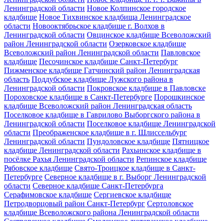
Ленинградской области
Новое Колпинское городское
кладбище
Новое Тихвинское кладбища Ленинградское
области
Новооктябрьское кладбище г. Волхов в
Ленинградской области
Овцинское кладбище Всеволожский
район Ленинградской области
Озерковское кладбище
Всеволожский район Ленинградской области
Павловское
кладбище
Песочинское кладбище Санкт-Петербург
Пижменское кладбище Гатчинский район Ленинградская
область
Поддубское кладбище Лужского района в
Ленинградской области
Покровское кладбище в Павловске
Пороховское кладбище в Санкт-Петербурге
Порошкинское
кладбище Всеволожский район Ленинградская область
Поселковое кладбище в Гаврилово Выборгского района в
Ленинградской области
Поселковое кладбище Ленинградской
области
Преображенское кладбище в г. Шлиссельбург
Ленинградской области
Пундоловское кладбище
Пятницкое
кладбище Ленинградской области
Рахьинское кладбище в
посёлке Рахья Ленинградской области
Репинское кладбище
Рябовское кладбище
Свято-Троицкое кладбище в Санкт-
Петербурге
Северное кладбище в г. Выборг Ленинградской
области
Северное кладбище Санкт-Петербурга
Серафимовское кладбище
Сергиевское кладбище
Петродворцовый район Санкт-Петербург
Сертоловское
кладбище Всеволожского района Ленинградской области