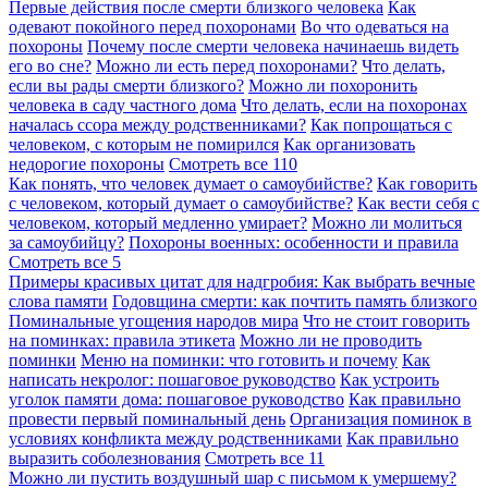
Первые действия после смерти близкого человека
Как
одевают покойного перед похоронами
Во что одеваться на
похороны
Почему после смерти человека начинаешь видеть
его во сне?
Можно ли есть перед похоронами?
Что делать,
если вы рады смерти близкого?
Можно ли похоронить
человека в саду частного дома
Что делать, если на похоронах
началась ссора между родственниками?
Как попрощаться с
человеком, с которым не помирился
Как организовать
недорогие похороны
Смотреть все
110
Как понять, что человек думает о самоубийстве?
Как говорить
с человеком, который думает о самоубийстве?
Как вести себя с
человеком, который медленно умирает?
Можно ли молиться
за самоубийцу?
Похороны военных: особенности и правила
Смотреть все
5
Примеры красивых цитат для надгробия: Как выбрать вечные
слова памяти
Годовщина смерти: как почтить память близкого
Поминальные угощения народов мира
Что не стоит говорить
на поминках: правила этикета
Можно ли не проводить
поминки
Меню на поминки: что готовить и почему
Как
написать некролог: пошаговое руководство
Как устроить
уголок памяти дома: пошаговое руководство
Как правильно
провести первый поминальный день
Организация поминок в
условиях конфликта между родственниками
Как правильно
выразить соболезнования
Смотреть все
11
Можно ли пустить воздушный шар с письмом к умершему?