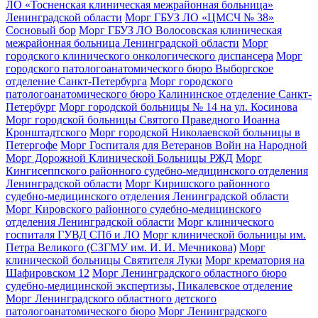
ЛО «Тосненская клиническая межрайонная больница»
Ленинградской области
Морг ГБУЗ ЛО «ЦМСЧ № 38»
Сосновый бор
Морг ГБУЗ ЛО Волосовская клиническая
межрайонная больница Ленинградской области
Морг
городского клинического онкологического диспансера
Морг
городского патологоанатомического бюро Выборгское
отделение Санкт-Петербурга
Морг городского
патологоанатомического бюро Калининское отделение Санкт-
Петербург
Морг городской больницы № 14 на ул. Косинова
Морг городской больницы Святого Праведного Иоанна
Кронштадтского
Морг городской Николаевской больницы в
Петергофе
Морг Госпиталя для Ветеранов Войн на Народной
Морг Дорожной Клинической Больницы РЖД
Морг
Кингисеппского районного судебно-медицинского отделения
Ленинградской области
Морг Киришского районного
судебно-медицинского отделения Ленинградской области
Морг Кировского районного судебно-медицинского
отделения Ленинградской области
Морг клинического
госпиталя ГУВД СПб и ЛО
Морг клинической больницы им.
Петра Великого (СЗГМУ им. И. И. Мечникова)
Морг
клинической больницы Святителя Луки
Морг крематория на
Шафировском 12
Морг Ленинградского областного бюро
судебно-медицинской экспертизы, Пикалевское отделение
Морг Ленинградского областного детского
патологоанатомического бюро
Морг Ленинградского