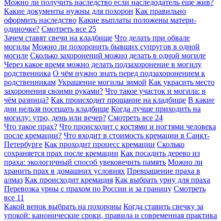
Можно ли получить наследство если наследодатель еще жив?
Какие документы нужны для похорон
Как правильно
оформить наследство
Какие выплаты положены матери-
одиночке?
Смотреть все
25
Зачем ставят свечи на кладбище
Что делать при обвале
могилы
Можно ли похоронить бывших супругов в одной
могиле
Сколько захоронений можно делать в одной могиле
Через какое время можно делать подзахоронение в могилу
родственника
О чём нужно знать перед подзахоронением к
родственникам
Украшение могилы зимой
Как украсить место
захоронения своими руками?
Что такое участок и могила: в
чём разница?
Как происходит прощание на кладбище
В какие
дни нельзя посещать кладбище
Когда лучше приходить на
могилу: утро, день или вечер?
Смотреть все
24
Что такое прах?
Что происходит с костями и ногтями человека
после кремации?
Что входит в стоимость кремации в Санкт-
Петербурге
Как проходит процесс кремации
Сколько
сохраняется прах после кремации
Как посадить дерево из
праха: экологичный способ увековечить память
Можно ли
хранить прах в домашних условиях
Превращение праха в
алмаз
Как происходит кремация
Как выбрать урну для праха
Перевозка урны с прахом по России и за границу
Смотреть
все
11
Какой венок выбрать на похороны
Когда ставить свечку за
упокой: канонические сроки, правила и современная практика