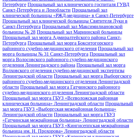
Петербурге
Прощальный зал клинического госпиталя ГУВД
Санкт-Петербурга и Ленобласти
Прощальный зал
клинической больницы «РЖД-медицина» в Санкт-Петербурге
Прощальный зал клинической больницы Святителя Луки в
Санкт-Петербурга
Прощальный зал Максимилиановской
больницы № 28
Прощальный зал Мариинской больницы
Прощальный зал морга Адмиралтейского района Санкт-
Петербурга
Прощальный зал морга Бокситогорского
районного судебно-медицинского отделения
Прощальный зал
морга больницы № 31 Санкт-Петербурга
Прощальный зал
морга Волосовского районного судебно-медицинского
отделения Ленинградского района
Прощальный зал морга
Волховского отделения судебно-медицинской экспертизы
Ленинградской области
Прощальный зал морга Выборгского
районного судебно-медицинского отделения Ленинградской
области
Прощальный зал морга Гатчинского районного
судебно-медицинского отделения Ленинградской области
Прощальный зал морга ГБУЗ «Всеволожская районная
клиническая больница» Ленинградской области
Прощальный
зал морга ГБУЗ «Выборгская межрайонная больница»
Ленинградской области
Прощальный зал морга ГБУЗ
«Гатчинская межрайонная больница» Ленинградской области
Прощальный зал морга ГБУЗ «Кингисеппская межрайонная
больница им. Н. Прохорова» Ленинградской области
Прощальный зал морга ГБУЗ «Киришская клиническая