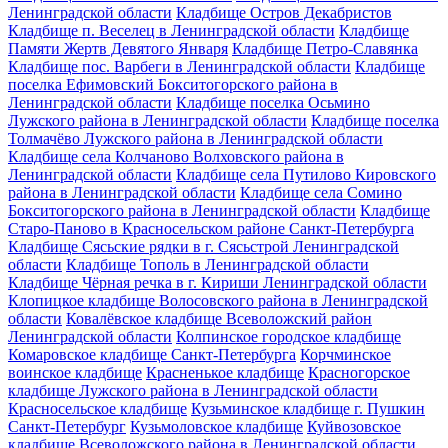
Ленинградской области
Кладбище Остров Декабристов
Кладбище п. Веселец в Ленинградской области
Кладбище
Памяти Жертв Девятого Января
Кладбище Петро-Славянка
Кладбище пос. Варбеги в Ленинградской области
Кладбище
поселка Ефимовский Бокситогорского района в
Ленинградской области
Кладбище поселка Осьмино
Лужского района в Ленинградской области
Кладбище поселка
Толмачёво Лужского района в Ленинградской области
Кладбище села Колчаново Волховского района в
Ленинградской области
Кладбище села Путилово Кировского
района в Ленинградской области
Кладбище села Сомино
Бокситогорского района в Ленинградской области
Кладбище
Старо-Паново в Красносельском районе Санкт-Петербурга
Кладбище Сясьские рядки в г. Сясьстрой Ленинградской
области
Кладбище Тополь в Ленинградской области
Кладбище Чёрная речка в г. Кириши Ленинградской области
Клопицкое кладбище Волосовского района в Ленинградской
области
Ковалёвское кладбище Всеволожский район
Ленинградской области
Колпинское городское кладбище
Комаровское кладбище Санкт-Петербурга
Корчминское
воинское кладбище
Красненькое кладбище
Красногорское
кладбище Лужского района в Ленинградской области
Красносельское кладбище
Кузьминское кладбище г. Пушкин
Санкт-Петербург
Кузьмоловское кладбище
Куйвозовское
кладбище Всеволожского района в Ленинградской области