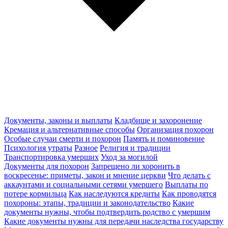
Документы, законы и выплаты
Кладбище и захоронение
Кремация и альтернативные способы
Организация похорон
Особые случаи смерти и похорон
Память и поминовение
Психология утраты
Разное
Религия и традиции
Транспортировка умерших
Уход за могилой
Документы для похорон
Запрещено ли хоронить в
воскресенье: приметы, закон и мнение церкви
Что делать с
аккаунтами и социальными сетями умершего
Выплаты по
потере кормильца
Как наследуются кредиты
Как проводятся
похороны: этапы, традиции и законодательство
Какие
документы нужны, чтобы подтвердить родство с умершим
Какие документы нужны для передачи наследства государству