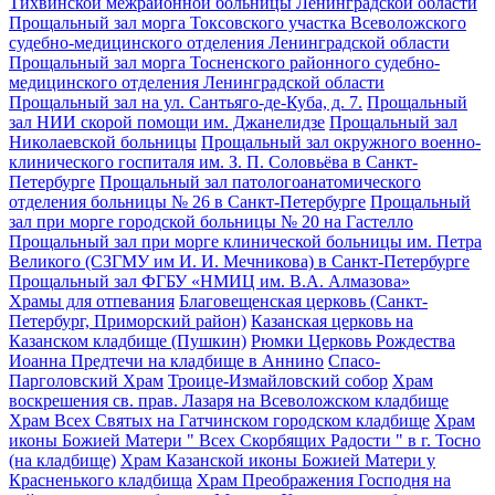
Тихвинской межрайонной больницы Ленинградской области
Прощальный зал морга Токсовского участка Всеволожского
судебно-медицинского отделения Ленинградской области
Прощальный зал морга Тосненского районного судебно-
медицинского отделения Ленинградской области
Прощальный зал на ул. Сантьяго-де-Куба, д. 7.
Прощальный
зал НИИ скорой помощи им. Джанелидзе
Прощальный зал
Николаевской больницы
Прощальный зал окружного военно-
клинического госпиталя им. З. П. Соловьёва в Санкт-
Петербурге
Прощальный зал патологоанатомического
отделения больницы № 26 в Санкт-Петербурге
Прощальный
зал при морге городской больницы № 20 на Гастелло
Прощальный зал при морге клинической больницы им. Петра
Великого (СЗГМУ им И. И. Мечникова) в Санкт-Петербурге
Прощальный зал ФГБУ «НМИЦ им. В.А. Алмазова»
Храмы для отпевания
Благовещенская церковь (Санкт-
Петербург, Приморский район)
Казанская церковь на
Казанском кладбище (Пушкин)
Рюмки Церковь Рождества
Иоанна Предтечи на кладбище в Аннино
Спасо-
Парголовский Храм
Троице-Измайловский собор
Храм
воскрешения св. прав. Лазаря на Всеволожском кладбище
Храм Всех Святых на Гатчинском городском кладбище
Храм
иконы Божией Матери " Всех Скорбящих Радости " в г. Тосно
(на кладбище)
Храм Казанской иконы Божией Матери у
Красненького кладбища
Храм Преображения Господня на