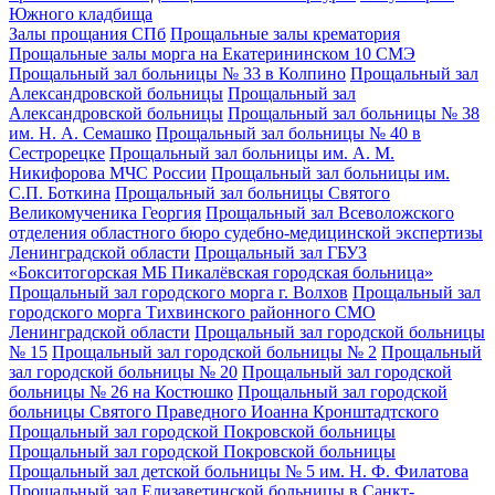
Южного кладбища
Залы прощания СПб
Прощальные залы крематория
Прощальные залы морга на Екатерининском 10 СМЭ
Прощальный зал больницы № 33 в Колпино
Прощальный зал
Александровской больницы
Прощальный зал
Александровской больницы
Прощальный зал больницы № 38
им. Н. А. Семашко
Прощальный зал больницы № 40 в
Сестрорецке
Прощальный зал больницы им. А. М.
Никифорова МЧС России
Прощальный зал больницы им.
С.П. Боткина
Прощальный зал больницы Святого
Великомученика Георгия
Прощальный зал Всеволожского
отделения областного бюро судебно-медицинской экспертизы
Ленинградской области
Прощальный зал ГБУЗ
«Бокситогорская МБ Пикалёвская городская больница»
Прощальный зал городского морга г. Волхов
Прощальный зал
городского морга Тихвинского районного СМО
Ленинградской области
Прощальный зал городской больницы
№ 15
Прощальный зал городской больницы № 2
Прощальный
зал городской больницы № 20
Прощальный зал городской
больницы № 26 на Костюшко
Прощальный зал городской
больницы Святого Праведного Иоанна Кронштадтского
Прощальный зал городской Покровской больницы
Прощальный зал городской Покровской больницы
Прощальный зал детской больницы № 5 им. Н. Ф. Филатова
Прощальный зал Елизаветинской больницы в Санкт-