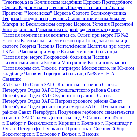
Чудотворца на Колпинском кладбище
Церковь Преподобного
Сергия Радонежского
Церковь Рождества святого Иоанна
Предтечи "Чесменская"
Церковь Святого Великомученика
Георгия Победоносца
Церковь Смоленской иконы Божией
Матери на Васильевском острове
Церковь Успения Пресвятой
Богородицы на Громовском старообрядческом кладбище
Часовня (молитвенная комната) св. Ольги при морге ГБ №2
Часовня Клеопатры Палестинской при Городской больнице
святого Георгия
Часовня Пантелеймона Целителя при морге
ГБ №15
Часовня при морге Елизаветинской больницы
Часовня при морге Покровской больницы
Часовня
Тихвинской иконы Божией Матери при Колпинском морге
Часовня-храм свт. Тихона, патриарха Московского, на Южном
кладбище
Часовня, Городская больница №38 им. Н.А.
Семашко
ЗАГСы СПб
Отдел ЗАГС Колпинского района Санкт-
Петербурга
Отдел ЗАГС Кронштадтского района Санкт-
Петербурга
Отдел ЗАГС Курортного района Санкт-
Петербурга
Отдел ЗАГС Петродворцового района Санкт-
Петербурга
Отдел регистрации смерти ЗАГСа Пушкинского
района Санкт-Петербурга
Получение гербового свидетельства
о смерти ЗАГС на ул. Достоевского д. 9 Санкт-Петербург
г. Выборг
г. Всеволожск
г. Кириши
г. Колпино
г. Кронштадт
г.
Луга
г. Петергоф
г. Пушкин
г. Приозерск
г. Сосновый Бор
г.
Бокситогорск
г. Волосово
г. Волхов
г. Высоцк