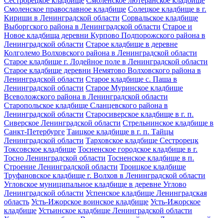
Сестрорецкое кладбище
Смоленское лютеранское кладбище
Смоленское православное кладбище
Солецкое кладбище в г.
Кириши в Ленинградской области
Сорвальское кладбище
Выборгского района в Ленинградской области
Старое и
Новое кладбища деревни Курпово Подпорожского района в
Ленинградской области
Старое кладбище в деревне
Колголемо Волховского района в Ленинградской области
Старое кладбище г. Лодейное поле в Ленинградской области
Старое кладбище деревни Немятово Волховского района в
Ленинградской области
Старое кладбище с. Паша в
Ленинградской области
Старое Муринское кладбище
Всеволожского района в Ленинградской области
Старопольское кладбище Сланцевского района в
Ленинградской области
Старосиверское кладбище в г. п.
Сиверское Ленинградской области
Стрельнинское кладбище в
Санкт-Петербурге
Таицкое кладбище в г. п. Тайцы
Ленинградской области
Тарховское кладбище Сестрорецк
Токсовское кладбище
Тосненское городское кладбище в г.
Тосно Ленинградской области
Тосненское кладбище в п.
Строение Ленинградской области
Троицкое кладбище
Труфановское кладбище г. Волхов в Ленинградской области
Угловское муниципальное кладбище в деревне Углово
Ленинградской области
Успенское кладбище Ленинградская
область
Усть-Ижорское воинское кладбище
Усть-Ижорское
кладбище
Устьинское кладбище Ленинградской области