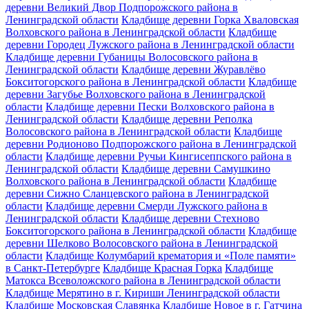
деревни Великий Двор Подпорожского района в
Ленинградской области
Кладбище деревни Горка Хваловская
Волховского района в Ленинградской области
Кладбище
деревни Городец Лужского района в Ленинградской области
Кладбище деревни Губаницы Волосовского района в
Ленинградской области
Кладбище деревни Журавлёво
Бокситогорского района в Ленинградской области
Кладбище
деревни Загубье Волховского района в Ленинградской
области
Кладбище деревни Пески Волховского района в
Ленинградской области
Кладбище деревни Реполка
Волосовского района в Ленинградской области
Кладбище
деревни Родионово Подпорожского района в Ленинградской
области
Кладбище деревни Ручьи Кингисеппского района в
Ленинградской области
Кладбище деревни Самушкино
Волховского района в Ленинградской области
Кладбище
деревни Сижно Сланцевского района в Ленинградской
области
Кладбище деревни Смерди Лужского района в
Ленинградской области
Кладбище деревни Стехново
Бокситогорского района в Ленинградской области
Кладбище
деревни Шелково Волосовского района в Ленинградской
области
Кладбище Колумбарий крематория и «Поле памяти»
в Санкт-Петербурге
Кладбище Красная Горка
Кладбище
Матокса Всеволожского района в Ленинградской области
Кладбище Мерятино в г. Кириши Ленинградской области
Кладбище Московская Славянка
Кладбище Новое в г. Гатчина