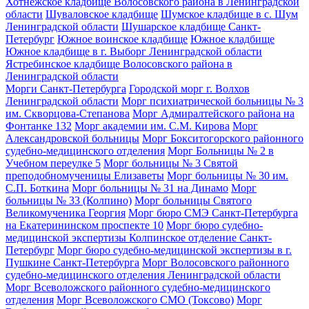
Хотнежское кладбище Волосовского района в Ленинградской
области
Шуваловское кладбище
Шумское кладбище в с. Шум
Ленинградской области
Шушарское кладбище Санкт-
Петербург
Южное воинское кладбище
Южное кладбище
Южное кладбище в г. Выборг Ленинградской области
Ястребинское кладбище Волосовского района в
Ленинградской области
Морги Санкт-Петербурга
Городской морг г. Волхов
Ленинградской области
Морг психиатрической больницы № 3
им. Скворцова-Степанова
Морг Адмиралтейского района на
Фонтанке 132
Морг академии им. С.М. Кирова
Морг
Александровской больницы
Морг Бокситогорского районного
судебно-медицинского отделения
Морг Больницы № 2 в
Учебном переулке 5
Морг больницы № 3 Святой
преподобномученицы Елизаветы
Морг больницы № 30 им.
С.П. Боткина
Морг больницы № 31 на Динамо
Морг
больницы № 33 (Колпино)
Морг больницы Святого
Великомученика Георгия
Морг бюро СМЭ Санкт-Петербурга
на Екатерининском проспекте 10
Морг бюро судебно-
медицинской экспертизы Колпинское отделение Санкт-
Петербург
Морг бюро судебно-медицинской экспертизы в г.
Пушкине Санкт-Петербурга
Морг Волосовского районного
судебно-медицинского отделения Ленинградской области
Морг Всеволожского районного судебно-медицинского
отделения
Морг Всеволожского СМО (Токсово)
Морг