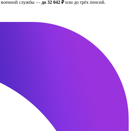
ан военной службы —
до 32 042 ₽
или до трёх пенсий.