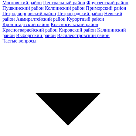
Московский район
Центральный район
Фрунзенский район
Пушкинский район
Колпинский район
Приморский район
Петродворцовский район
Петроградский район
Невский
район
Адмиралтейский район
Курортный район
Кронштадтский район
Красносельский район
Красногвардейский район
Кировский район
Калининский
район
Выборгский район
Василеостровский район
Частые вопросы