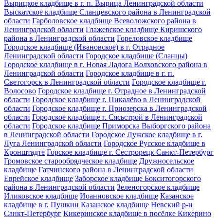
Вырицкое кладбище в г. п. Вырица Ленинградской области
Выскатское кладбище Сланцевского района в Ленинградской
области
Гарболовское кладбище Всеволожского района в
Ленинградской области
Глажевское кладбище Киришского
района в Ленинградской области
Гореловское кладбище
Городское кладбище (Ивановское) в г. Отрадное
Ленинградской области
Городское кладбище (Сланцы)
Городское кладбище в г. Новая Ладога Волховского района в
Ленинградской области
Городское кладбище в г. п.
Светогорск в Ленинградской области
Городское кладбище г.
Волосово
Городское кладбище г. Отрадное в Ленинградской
области
Городское кладбище г. Пикалёво в Ленинградской
области
Городское кладбище г. Приозерска в Ленинградской
области
Городское кладбище г. Сясьстрой в Ленинградской
области
Городское кладбище Приморска Выборгского района
в Ленинградской области
Городское Лужское кладбище в г.
Луга Ленинградской области
Городское Русское кладбище в
Кронштадте
Горское кладбище г. Сестрорецк Санкт-Петербург
Громовское старообрядческое кладбище
Дружносельское
кладбище Гатчинского района в Ленинградской области
Еврейское кладбище
Заборское кладбище Бокситогорского
района в Ленинградской области
Зеленогорское кладбище
Иликовское кладбище
Иоанновское кладбище
Казанское
кладбище в г. Пушкин
Казанское кладбище Невский р-н
Санкт-Петербург
Кикеринское кладбище в посёлке Кикерино