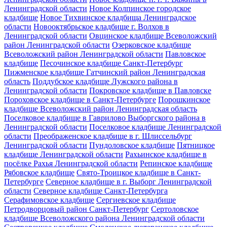
Ленинградской области
Новое Колпинское городское
кладбище
Новое Тихвинское кладбища Ленинградское
области
Новооктябрьское кладбище г. Волхов в
Ленинградской области
Овцинское кладбище Всеволожский
район Ленинградской области
Озерковское кладбище
Всеволожский район Ленинградской области
Павловское
кладбище
Песочинское кладбище Санкт-Петербург
Пижменское кладбище Гатчинский район Ленинградская
область
Поддубское кладбище Лужского района в
Ленинградской области
Покровское кладбище в Павловске
Пороховское кладбище в Санкт-Петербурге
Порошкинское
кладбище Всеволожский район Ленинградская область
Поселковое кладбище в Гаврилово Выборгского района в
Ленинградской области
Поселковое кладбище Ленинградской
области
Преображенское кладбище в г. Шлиссельбург
Ленинградской области
Пундоловское кладбище
Пятницкое
кладбище Ленинградской области
Рахьинское кладбище в
посёлке Рахья Ленинградской области
Репинское кладбище
Рябовское кладбище
Свято-Троицкое кладбище в Санкт-
Петербурге
Северное кладбище в г. Выборг Ленинградской
области
Северное кладбище Санкт-Петербурга
Серафимовское кладбище
Сергиевское кладбище
Петродворцовый район Санкт-Петербург
Сертоловское
кладбище Всеволожского района Ленинградской области