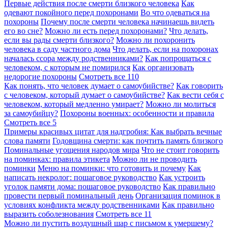
Первые действия после смерти близкого человека
Как
одевают покойного перед похоронами
Во что одеваться на
похороны
Почему после смерти человека начинаешь видеть
его во сне?
Можно ли есть перед похоронами?
Что делать,
если вы рады смерти близкого?
Можно ли похоронить
человека в саду частного дома
Что делать, если на похоронах
началась ссора между родственниками?
Как попрощаться с
человеком, с которым не помирился
Как организовать
недорогие похороны
Смотреть все
110
Как понять, что человек думает о самоубийстве?
Как говорить
с человеком, который думает о самоубийстве?
Как вести себя с
человеком, который медленно умирает?
Можно ли молиться
за самоубийцу?
Похороны военных: особенности и правила
Смотреть все
5
Примеры красивых цитат для надгробия: Как выбрать вечные
слова памяти
Годовщина смерти: как почтить память близкого
Поминальные угощения народов мира
Что не стоит говорить
на поминках: правила этикета
Можно ли не проводить
поминки
Меню на поминки: что готовить и почему
Как
написать некролог: пошаговое руководство
Как устроить
уголок памяти дома: пошаговое руководство
Как правильно
провести первый поминальный день
Организация поминок в
условиях конфликта между родственниками
Как правильно
выразить соболезнования
Смотреть все
11
Можно ли пустить воздушный шар с письмом к умершему?