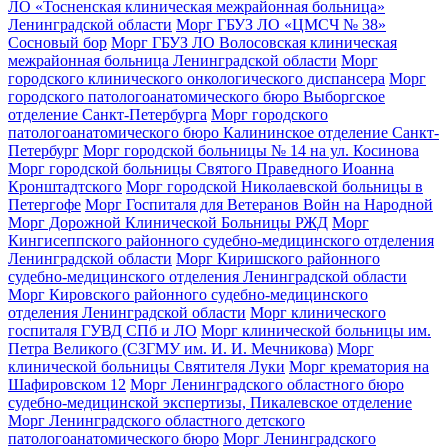
ЛО «Тосненская клиническая межрайонная больница»
Ленинградской области
Морг ГБУЗ ЛО «ЦМСЧ № 38»
Сосновый бор
Морг ГБУЗ ЛО Волосовская клиническая
межрайонная больница Ленинградской области
Морг
городского клинического онкологического диспансера
Морг
городского патологоанатомического бюро Выборгское
отделение Санкт-Петербурга
Морг городского
патологоанатомического бюро Калининское отделение Санкт-
Петербург
Морг городской больницы № 14 на ул. Косинова
Морг городской больницы Святого Праведного Иоанна
Кронштадтского
Морг городской Николаевской больницы в
Петергофе
Морг Госпиталя для Ветеранов Войн на Народной
Морг Дорожной Клинической Больницы РЖД
Морг
Кингисеппского районного судебно-медицинского отделения
Ленинградской области
Морг Киришского районного
судебно-медицинского отделения Ленинградской области
Морг Кировского районного судебно-медицинского
отделения Ленинградской области
Морг клинического
госпиталя ГУВД СПб и ЛО
Морг клинической больницы им.
Петра Великого (СЗГМУ им. И. И. Мечникова)
Морг
клинической больницы Святителя Луки
Морг крематория на
Шафировском 12
Морг Ленинградского областного бюро
судебно-медицинской экспертизы, Пикалевское отделение
Морг Ленинградского областного детского
патологоанатомического бюро
Морг Ленинградского