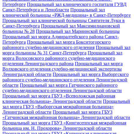
Петербурге
Прощальный зал клинического госпиталя ГУВД
Санкт-Петербурга и Ленобласти
Прощальный зал
клинической больницы «РЖД-медицина» в Санкт-Петербурге
Прощальный зал клинической больницы Святителя Луки в
Санкт-Петербурга
Прощальный зал Максимилиановской
больницы № 28
Прощальный зал Мариинской больницы
Прощальный зал морга Адмиралтейского района Санкт-
Петербурга
Прощальный зал морга Бокситогорского
районного судебно-медицинского отделения
Прощальный зал
морга больницы № 31 Санкт-Петербурга
Прощальный зал
морга Волосовского районного судебно-медицинского
отделения Ленинградского района
Прощальный зал морга
Волховского отделения судебно-медицинской экспертизы
Ленинградской области
Прощальный зал морга Выборгского
районного судебно-медицинского отделения Ленинградской
области
Прощальный зал морга Гатчинского районного
судебно-медицинского отделения Ленинградской области
Прощальный зал морга ГБУЗ «Всеволожская районная
клиническая больница» Ленинградской области
Прощальный
зал морга ГБУЗ «Выборгская межрайонная больница»
Ленинградской области
Прощальный зал морга ГБУЗ
«Гатчинская межрайонная больница» Ленинградской области
Прощальный зал морга ГБУЗ «Кингисеппская межрайонная
больница им. Н. Прохорова» Ленинградской области
Прощальный зал морга ГБУЗ «Киришская клиническая