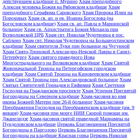
действующем кладбище п. Мурино
Храм преподобного
Алексия человека Божия на Рябовском кладбище
Храм
преподобного Серафима Саровского
Храм Пророка Илии на
Пороховых
Храм св. ап. и ев. Иоанна Богослова (на
Богословском кладбище)
Храм св. ап. Павла в Мариинской
больнице
Храм св. Архистратига Божия Михаила при
Всеволожской ЦРБ
Храм свт. Николая Чудотворца в пос.
Саблино
Храм свт. Николая Чудотворца на Большеохтинском
кладбище
Храм святителя Луки при больнице на Чугунной
Храм Свято-Троицкой Александро-Невской Лавры в Санкт-
Петербурге
Храм святого праведного Иова
Многострадального на Волковском кладбище
Храм Святой
Живоначальной Троицы на Петергофском городском
кладбище
Храм Святой Троицы на Киновеевском кладбище
Храм Святой Троицы при Александровской больнице
Храм
Святых Святителей Геннадия и Евфимия
Храм Сретения
Господня на Гражданском проспекте
Храм Успения Пресвятой
Богородицы на Северном кладбище
Храм-часовня во имя
иконы Божией Матери при 26-й больнице
Храм-часовня
Преображения Господня на Преображенском кладбище (им. 9
января)
Храм-часовня при морге НИИ Скорой помощи им.
Джанелидзе
Храм-часовня святой праведной Мариамны на
Пундоловском кладбище
Церковь Благовещения Пресвятой
Богородицы в Парголово
Церковь Благовещения Пресвятой
Богородицы на кладбище Красная горка
Церковь Николая