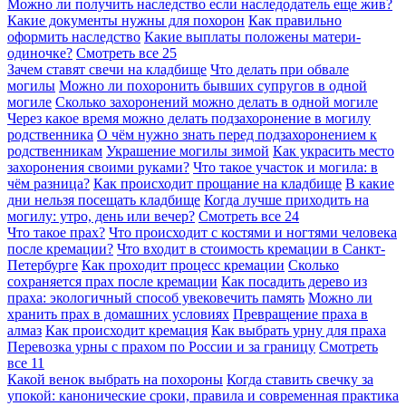
Можно ли получить наследство если наследодатель еще жив?
Какие документы нужны для похорон
Как правильно
оформить наследство
Какие выплаты положены матери-
одиночке?
Смотреть все
25
Зачем ставят свечи на кладбище
Что делать при обвале
могилы
Можно ли похоронить бывших супругов в одной
могиле
Сколько захоронений можно делать в одной могиле
Через какое время можно делать подзахоронение в могилу
родственника
О чём нужно знать перед подзахоронением к
родственникам
Украшение могилы зимой
Как украсить место
захоронения своими руками?
Что такое участок и могила: в
чём разница?
Как происходит прощание на кладбище
В какие
дни нельзя посещать кладбище
Когда лучше приходить на
могилу: утро, день или вечер?
Смотреть все
24
Что такое прах?
Что происходит с костями и ногтями человека
после кремации?
Что входит в стоимость кремации в Санкт-
Петербурге
Как проходит процесс кремации
Сколько
сохраняется прах после кремации
Как посадить дерево из
праха: экологичный способ увековечить память
Можно ли
хранить прах в домашних условиях
Превращение праха в
алмаз
Как происходит кремация
Как выбрать урну для праха
Перевозка урны с прахом по России и за границу
Смотреть
все
11
Какой венок выбрать на похороны
Когда ставить свечку за
упокой: канонические сроки, правила и современная практика