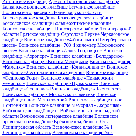
Аннинское кладбище
Армяно-Григорианское кладбище
Балканское воинское кладбище
Бегуницкое кладбище
Волосовского района в Ленинградской области
Белоостровское кладбище
Благовещенское кладбище
Богословское кладбище
Большеохтинское кладбище
Борисовское кладбище в Приозерском районе Ленинградской
области
Братское кладбище Сертолово
Верхне-Черкасовское
кладбище
Воинское кладбище «4-й километр Петербургского
шоссе»
Воинское кладбище «703-й километр Московского
шоссе»
Воинское кладбище «Аллея Гордовцев»
Воинское
кладбище «Аэропорт»
Воинское кладбище «Володарское»
Воинское кладбище «Высота Меридиан»
Воинское кладбище
«Каменка»
Воинское кладбище «Кондакопшино»
Воинское
кладбище «Лесотехническая академия»
Воинское кладбище
«Осиновая Роща»
Воинское кладбище «Приморский
мемориал»
Воинское кладбище «Пулковское»
Воинское
кладбище «Сосновка»
Воинское кладбище «Чесменское»
Воинское кладбище в Московской Славянке
Воинское
кладбище в пос. Металлострой
Воинское кладбище в пос.
Понтонный
Воинское кладбище Мемориал «Скорбящая»
Войсковицкое кладбище п. Войсковицы Ленинградской
области
Волковское лютеранское кладбище
Волковское
православное кладбище
Врёвское кладбище г. Луга
Ленинградская область
Всеволожское кладбище № 1
Ленинградская область
Всеволожское кладбище № 2