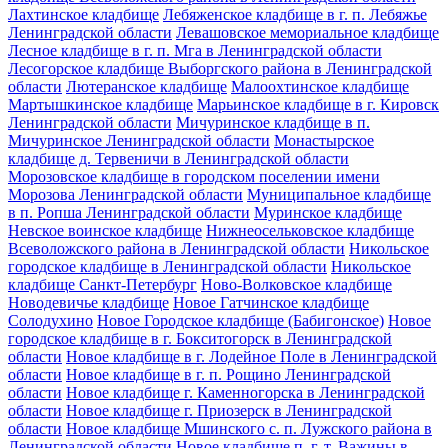
Лахтинское кладбище
Лебяженское кладбище в г. п. Лебяжье
Ленинградской области
Левашовское мемориальное кладбище
Лесное кладбище в г. п. Мга в Ленинградской области
Лесогорское кладбище Выборгского района в Ленинградской
области
Лютеранское кладбище
Малоохтинское кладбище
Мартышкинское кладбище
Марьинское кладбище в г. Кировск
Ленинградской области
Мичуринское кладбище в п.
Мичуринское Ленинградской области
Монастырское
кладбище д. Тервеничи в Ленинградской области
Морозовское кладбище в городском поселении имени
Морозова Ленинградской области
Муниципальное кладбище
в п. Ропша Ленинградской области
Муринское кладбище
Невское воинское кладбище
Нижнеосельковское кладбище
Всеволожского района в Ленинградской области
Никольское
городское кладбище в Ленинградской области
Никольское
кладбище Санкт-Петербург
Ново-Волковское кладбище
Новодевичье кладбище
Новое Гатчинское кладбище
Солодухино
Новое Городское кладбище (Бабигонское)
Новое
городское кладбище в г. Бокситогорск в Ленинградской
области
Новое кладбище в г. Лодейное Поле в Ленинградской
области
Новое кладбище в г. п. Рощино Ленинградской
области
Новое кладбище г. Каменногорска в Ленинградской
области
Новое кладбище г. Приозерск в Ленинградской
области
Новое кладбище Мшинского с. п. Лужского района в
Ленинградской области
Новое кладбище п. г. т. Важины в