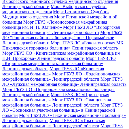
Выборгского районного судебно-медицинского отделения
Ленинградской области
Морг Выборгского судебно-
медицинского отделения
Морг Гатчинского Судебно-
Медицинского отделения
Морг Гатчинской межрайонной
больницы
Морг ГБУЗ «Ломоносовская межрайонная
больница им. И. Н. Юдченко»
Морг ГБУЗ ЛО "Выборгская
межрайонная больница" Ленинградской области
Морг ГБУЗ
ЛО "Рощинская районная больница" пос. Первомайское
Ленинградской области
Морг ГБУЗ ЛО «Бокситогорская МБ
Пикалевская городская больница» Ленинградская область
Морг ГБУЗ ЛО «Кингисеппская межрайонная больница им.
П.Н. Прохорова» Ленинградской области
Морг ГБУЗ ЛО
«Киришская межрайонная клиническая больница»
Ленинградская область
Морг ГБУЗ ЛО «Кировская
межрайонная больница»
Морг ГБУЗ ЛО «Лодейнопольская
межрайонная больница» Ленинградской области
Морг ГБУЗ
ЛО «Лужская межрайонная больница» Ленинградская область
Морг ГБУЗ ЛО «Подпорожская межрайонная больница»
Ленинградской области
Морг ГБУЗ ЛО «Приозерская
межрайонная больница»
Морг ГБУЗ ЛО «Сланцевская
межрайонная больница» Ленинградской области
Морг ГБУЗ
ЛО «Сосновская участковая больница» в Ленинградской
области
Морг ГБУЗ ЛО «Тихвинская межрайонная больница»
Ленинградская область
Морг ГБУЗ ЛО «Токсовская
межрайонная больница» Ленинградской области
Морг ГБУЗ