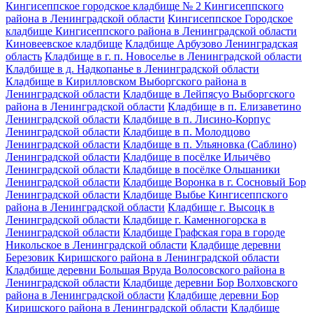
Кингисеппское городское кладбище № 2 Кингисеппского
района в Ленинградской области
Кингисеппское Городское
кладбище Кингисеппского района в Ленинградской области
Киновеевское кладбище
Кладбище Арбузово Ленинградская
область
Кладбище в г. п. Новоселье в Ленинградской области
Кладбище в д. Надкопанье в Ленинградской области
Кладбище в Кирилловском Выборгского района в
Ленинградской области
Кладбище в Лейпясуо Выборгского
района в Ленинградской области
Кладбище в п. Елизаветино
Ленинградской области
Кладбище в п. Лисино-Корпус
Ленинградской области
Кладбище в п. Молодцово
Ленинградской области
Кладбище в п. Ульяновка (Саблино)
Ленинградской области
Кладбище в посёлке Ильичёво
Ленинградской области
Кладбище в посёлке Ольшаники
Ленинградской области
Кладбище Воронка в г. Сосновый Бор
Ленинградской области
Кладбище Выбье Кингисеппского
района в Ленинградской области
Кладбище г. Высоцк в
Ленинградской области
Кладбище г. Каменногорска в
Ленинградской области
Кладбище Графская гора в городе
Никольское в Ленинградской области
Кладбище деревни
Березовик Киришского района в Ленинградской области
Кладбище деревни Большая Вруда Волосовского района в
Ленинградской области
Кладбище деревни Бор Волховского
района в Ленинградской области
Кладбище деревни Бор
Киришского района в Ленинградской области
Кладбище