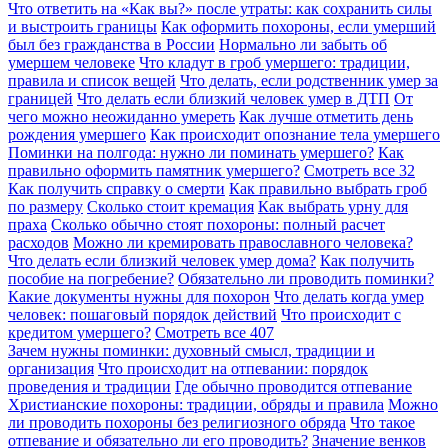
Что ответить на «Как вы?» после утраты: как сохранить силы
и выстроить границы
Как оформить похороны, если умерший
был без гражданства в России
Нормально ли забыть об
умершем человеке
Что кладут в гроб умершего: традиции,
правила и список вещей
Что делать, если родственник умер за
границей
Что делать если близкий человек умер в ДТП
От
чего можно неожиданно умереть
Как лучше отметить день
рождения умершего
Как происходит опознание тела умершего
Поминки на полгода: нужно ли поминать умершего?
Как
правильно оформить памятник умершего?
Смотреть все
32
Как получить справку о смерти
Как правильно выбрать гроб
по размеру
Сколько стоит кремация
Как выбрать урну для
праха
Сколько обычно стоят похороны: полный расчет
расходов
Можно ли кремировать православного человека?
Что делать если близкий человек умер дома?
Как получить
пособие на погребение?
Обязательно ли проводить поминки?
Какие документы нужны для похорон
Что делать когда умер
человек: пошаговый порядок действий
Что происходит с
кредитом умершего?
Смотреть все
407
Зачем нужны поминки: духовный смысл, традиции и
организация
Что происходит на отпевании: порядок
проведения и традиции
Где обычно проводится отпевание
Христианские похороны: традиции, обряды и правила
Можно
ли проводить похороны без религиозного обряда
Что такое
отпевание и обязательно ли его проводить?
Значение венков