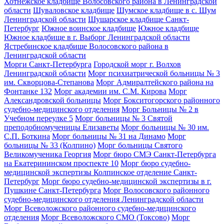
Хотнежское кладбище Волосовского района в Ленинградской
области
Шуваловское кладбище
Шумское кладбище в с. Шум
Ленинградской области
Шушарское кладбище Санкт-
Петербург
Южное воинское кладбище
Южное кладбище
Южное кладбище в г. Выборг Ленинградской области
Ястребинское кладбище Волосовского района в
Ленинградской области
Морги Санкт-Петербурга
Городской морг г. Волхов
Ленинградской области
Морг психиатрической больницы № 3
им. Скворцова-Степанова
Морг Адмиралтейского района на
Фонтанке 132
Морг академии им. С.М. Кирова
Морг
Александровской больницы
Морг Бокситогорского районного
судебно-медицинского отделения
Морг Больницы № 2 в
Учебном переулке 5
Морг больницы № 3 Святой
преподобномученицы Елизаветы
Морг больницы № 30 им.
С.П. Боткина
Морг больницы № 31 на Динамо
Морг
больницы № 33 (Колпино)
Морг больницы Святого
Великомученика Георгия
Морг бюро СМЭ Санкт-Петербурга
на Екатерининском проспекте 10
Морг бюро судебно-
медицинской экспертизы Колпинское отделение Санкт-
Петербург
Морг бюро судебно-медицинской экспертизы в г.
Пушкине Санкт-Петербурга
Морг Волосовского районного
судебно-медицинского отделения Ленинградской области
Морг Всеволожского районного судебно-медицинского
отделения
Морг Всеволожского СМО (Токсово)
Морг