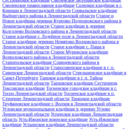
Сестрорецкое кладбище
Смоленское лютеранское кладбище
Смоленское православное кладбище
Солецкое кладбище в г.
Кириши в Ленинградской области
Сорвальское кладбище
Выборгского района в Ленинградской области
Старое и
Новое кладбища деревни Курпово Подпорожского района в
Ленинградской области
Старое кладбище в деревне
Колголемо Волховского района в Ленинградской области
Старое кладбище г. Лодейное поле в Ленинградской области
Старое кладбище деревни Немятово Волховского района в
Ленинградской области
Старое кладбище с. Паша в
Ленинградской области
Старое Муринское кладбище
Всеволожского района в Ленинградской области
Старопольское кладбище Сланцевского района в
Ленинградской области
Старосиверское кладбище в г. п.
Сиверское Ленинградской области
Стрельнинское кладбище в
Санкт-Петербурге
Таицкое кладбище в г. п. Тайцы
Ленинградской области
Тарховское кладбище Сестрорецк
Токсовское кладбище
Тосненское городское кладбище в г.
Тосно Ленинградской области
Тосненское кладбище в п.
Строение Ленинградской области
Троицкое кладбище
Труфановское кладбище г. Волхов в Ленинградской области
Угловское муниципальное кладбище в деревне Углово
Ленинградской области
Успенское кладбище Ленинградская
область
Усть-Ижорское воинское кладбище
Усть-Ижорское
кладбище
Устьинское кладбище Ленинградской области