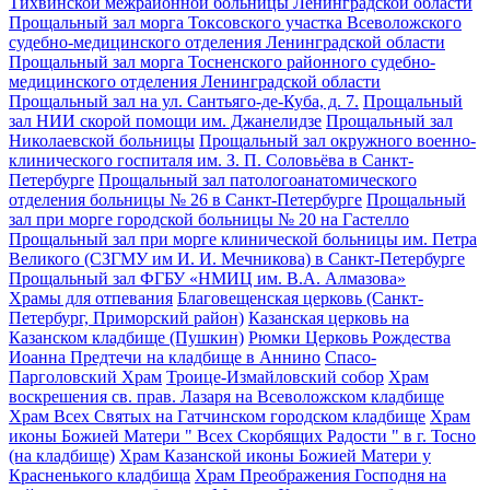
Тихвинской межрайонной больницы Ленинградской области
Прощальный зал морга Токсовского участка Всеволожского
судебно-медицинского отделения Ленинградской области
Прощальный зал морга Тосненского районного судебно-
медицинского отделения Ленинградской области
Прощальный зал на ул. Сантьяго-де-Куба, д. 7.
Прощальный
зал НИИ скорой помощи им. Джанелидзе
Прощальный зал
Николаевской больницы
Прощальный зал окружного военно-
клинического госпиталя им. З. П. Соловьёва в Санкт-
Петербурге
Прощальный зал патологоанатомического
отделения больницы № 26 в Санкт-Петербурге
Прощальный
зал при морге городской больницы № 20 на Гастелло
Прощальный зал при морге клинической больницы им. Петра
Великого (СЗГМУ им И. И. Мечникова) в Санкт-Петербурге
Прощальный зал ФГБУ «НМИЦ им. В.А. Алмазова»
Храмы для отпевания
Благовещенская церковь (Санкт-
Петербург, Приморский район)
Казанская церковь на
Казанском кладбище (Пушкин)
Рюмки Церковь Рождества
Иоанна Предтечи на кладбище в Аннино
Спасо-
Парголовский Храм
Троице-Измайловский собор
Храм
воскрешения св. прав. Лазаря на Всеволожском кладбище
Храм Всех Святых на Гатчинском городском кладбище
Храм
иконы Божией Матери " Всех Скорбящих Радости " в г. Тосно
(на кладбище)
Храм Казанской иконы Божией Матери у
Красненького кладбища
Храм Преображения Господня на