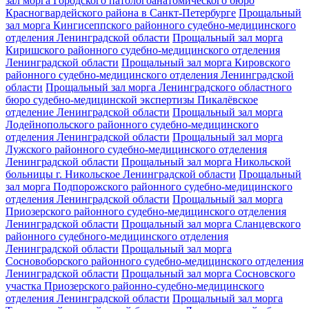
зал морга Городского патологоанатомического бюро
Красногвардейского района в Санкт-Петербурге
Прощальный
зал морга Кингисеппского районного судебно-медицинского
отделения Ленинградской области
Прощальный зал морга
Киришского районного судебно-медицинского отделения
Ленинградской области
Прощальный зал морга Кировского
районного судебно-медицинского отделения Ленинградской
области
Прощальный зал морга Ленинградского областного
бюро судебно-медицинской экспертизы Пикалёвское
отделение Ленинградской области
Прощальный зал морга
Лодейнопольского районного судебно-медицинского
отделения Ленинградской области
Прощальный зал морга
Лужского районного судебно-медицинского отделения
Ленинградской области
Прощальный зал морга Никольской
больницы г. Никольское Ленинградской области
Прощальный
зал морга Подпорожского районного судебно-медицинского
отделения Ленинградской области
Прощальный зал морга
Приозерского районного судебно-медицинского отделения
Ленинградской области
Прощальный зал морга Сланцевского
районного судебного-медицинского отделения
Ленинградской области
Прощальный зал морга
Сосновоборского районного судебно-медицинского отделения
Ленинградской области
Прощальный зал морга Сосновского
участка Приозерского районно-судебно-медицинского
отделения Ленинградской области
Прощальный зал морга