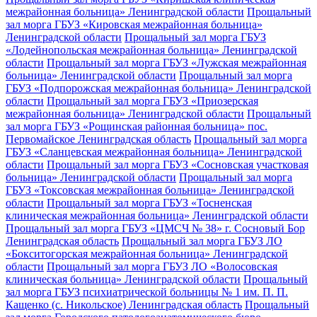
межрайонная больница» Ленинградской области
Прощальный
зал морга ГБУЗ «Кировская межрайонная больница»
Ленинградской области
Прощальный зал морга ГБУЗ
«Лодейнопольская межрайонная больница» Ленинградской
области
Прощальный зал морга ГБУЗ «Лужская межрайонная
больница» Ленинградской области
Прощальный зал морга
ГБУЗ «Подпорожская межрайонная больница» Ленинградской
области
Прощальный зал морга ГБУЗ «Приозерская
межрайонная больница» Ленинградской области
Прощальный
зал морга ГБУЗ «Рощинская районная больница» пос.
Первомайское Ленинградская область
Прощальный зал морга
ГБУЗ «Сланцевская межрайонная больница» Ленинградской
области
Прощальный зал морга ГБУЗ «Сосновская участковая
больница» Ленинградской области
Прощальный зал морга
ГБУЗ «Токсовская межрайонная больница» Ленинградской
области
Прощальный зал морга ГБУЗ «Тосненская
клиническая межрайонная больница» Ленинградской области
Прощальный зал морга ГБУЗ «ЦМСЧ № 38» г. Сосновый Бор
Ленинградская область
Прощальный зал морга ГБУЗ ЛО
«Бокситогорская межрайонная больница» Ленинградской
области
Прощальный зал морга ГБУЗ ЛО «Волосовская
клиническая больница» Ленинградской области
Прощальный
зал морга ГБУЗ психиатрической больницы № 1 им. П. П.
Кащенко (с. Никольское) Ленинградская область
Прощальный