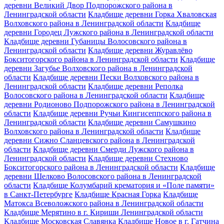
деревни Великий Двор Подпорожского района в
Ленинградской области
Кладбище деревни Горка Хваловская
Волховского района в Ленинградской области
Кладбище
деревни Городец Лужского района в Ленинградской области
Кладбище деревни Губаницы Волосовского района в
Ленинградской области
Кладбище деревни Журавлёво
Бокситогорского района в Ленинградской области
Кладбище
деревни Загубье Волховского района в Ленинградской
области
Кладбище деревни Пески Волховского района в
Ленинградской области
Кладбище деревни Реполка
Волосовского района в Ленинградской области
Кладбище
деревни Родионово Подпорожского района в Ленинградской
области
Кладбище деревни Ручьи Кингисеппского района в
Ленинградской области
Кладбище деревни Самушкино
Волховского района в Ленинградской области
Кладбище
деревни Сижно Сланцевского района в Ленинградской
области
Кладбище деревни Смерди Лужского района в
Ленинградской области
Кладбище деревни Стехново
Бокситогорского района в Ленинградской области
Кладбище
деревни Шелково Волосовского района в Ленинградской
области
Кладбище Колумбарий крематория и «Поле памяти»
в Санкт-Петербурге
Кладбище Красная Горка
Кладбище
Матокса Всеволожского района в Ленинградской области
Кладбище Мерятино в г. Кириши Ленинградской области
Кладбище Московская Славянка
Кладбище Новое в г. Гатчина