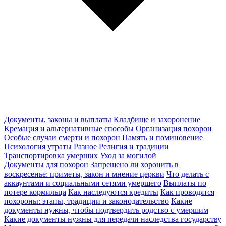
Документы, законы и выплаты
Кладбище и захоронение
Кремация и альтернативные способы
Организация похорон
Особые случаи смерти и похорон
Память и поминовение
Психология утраты
Разное
Религия и традиции
Транспортировка умерших
Уход за могилой
Документы для похорон
Запрещено ли хоронить в
воскресенье: приметы, закон и мнение церкви
Что делать с
аккаунтами и социальными сетями умершего
Выплаты по
потере кормильца
Как наследуются кредиты
Как проводятся
похороны: этапы, традиции и законодательство
Какие
документы нужны, чтобы подтвердить родство с умершим
Какие документы нужны для передачи наследства государству