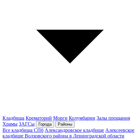
Кладбища
Крематорий
Морги
Колумбарии
Залы прощания
Храмы
ЗАГСы
Города
Районы
Все кладбища СПб
Александровское кладбище
Алексеевское
кладбище Волховского района в Ленинградской области