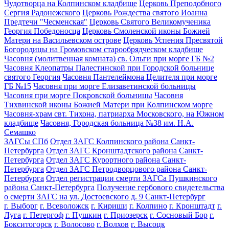
Чудотворца на Колпинском кладбище
Церковь Преподобного
Сергия Радонежского
Церковь Рождества святого Иоанна
Предтечи "Чесменская"
Церковь Святого Великомученика
Георгия Победоносца
Церковь Смоленской иконы Божией
Матери на Васильевском острове
Церковь Успения Пресвятой
Богородицы на Громовском старообрядческом кладбище
Часовня (молитвенная комната) св. Ольги при морге ГБ №2
Часовня Клеопатры Палестинской при Городской больнице
святого Георгия
Часовня Пантелеймона Целителя при морге
ГБ №15
Часовня при морге Елизаветинской больницы
Часовня при морге Покровской больницы
Часовня
Тихвинской иконы Божией Матери при Колпинском морге
Часовня-храм свт. Тихона, патриарха Московского, на Южном
кладбище
Часовня, Городская больница №38 им. Н.А.
Семашко
ЗАГСы СПб
Отдел ЗАГС Колпинского района Санкт-
Петербурга
Отдел ЗАГС Кронштадтского района Санкт-
Петербурга
Отдел ЗАГС Курортного района Санкт-
Петербурга
Отдел ЗАГС Петродворцового района Санкт-
Петербурга
Отдел регистрации смерти ЗАГСа Пушкинского
района Санкт-Петербурга
Получение гербового свидетельства
о смерти ЗАГС на ул. Достоевского д. 9 Санкт-Петербург
г. Выборг
г. Всеволожск
г. Кириши
г. Колпино
г. Кронштадт
г.
Луга
г. Петергоф
г. Пушкин
г. Приозерск
г. Сосновый Бор
г.
Бокситогорск
г. Волосово
г. Волхов
г. Высоцк