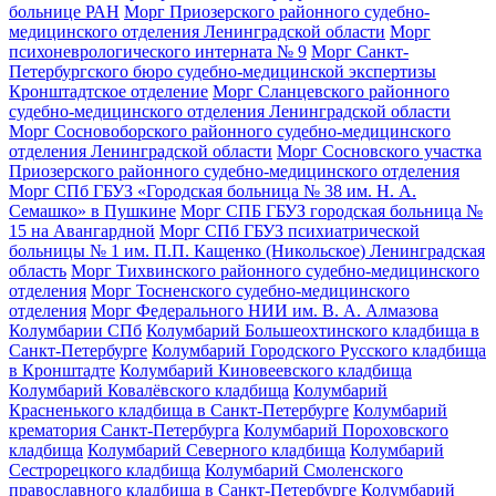
больнице РАН
Морг Приозерского районного судебно-
медицинского отделения Ленинградской области
Морг
психоневрологического интерната № 9
Морг Санкт-
Петербургского бюро судебно-медицинской экспертизы
Кронштадтское отделение
Морг Сланцевского районного
судебно-медицинского отделения Ленинградской области
Морг Сосновоборского районного судебно-медицинского
отделения Ленинградской области
Морг Сосновского участка
Приозерского районного судебно-медицинского отделения
Морг СПб ГБУЗ «Городская больница № 38 им. Н. А.
Семашко» в Пушкине
Морг СПБ ГБУЗ городская больница №
15 на Авангардной
Морг СПб ГБУЗ психиатрической
больницы № 1 им. П.П. Кащенко (Никольское) Ленинградская
область
Морг Тихвинского районного судебно-медицинского
отделения
Морг Тосненского судебно-медицинского
отделения
Морг Федерального НИИ им. В. А. Алмазова
Колумбарии СПб
Колумбарий Большеохтинского кладбища в
Санкт-Петербурге
Колумбарий Городского Русского кладбища
в Кронштадте
Колумбарий Киновеевского кладбища
Колумбарий Ковалёвского кладбища
Колумбарий
Красненького кладбища в Санкт-Петербурге
Колумбарий
крематория Cанкт-Петербурга
Колумбарий Пороховского
кладбища
Колумбарий Северного кладбища
Колумбарий
Сестрорецкого кладбища
Колумбарий Смоленского
православного кладбища в Санкт-Петербурге
Колумбарий