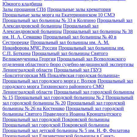
Южного кладбища
Залы прощания СПб
Прощальные залы крематория
Прощальные залы морга на Екатерининском 10 СМЭ
Прощальный зал больницы № 33 в Колпино
Прощальный зал
Александровской больницы
Прощальный зал
Александровской больницы
Прощальный зал больницы № 38
им. Н. А. Семашко
Прощальный зал больницы № 40 в
Сестрорецке
Прощальный зал больницы им. А. М.
Никифорова МЧС России
Прощальный зал больницы им.
С.П. Боткина
Прощальный зал больницы Святого
Великомученика Георгия
Прощальный зал Всеволожского
отделения областного бюро судебно-медицинской экспертизы
Ленинградской области
Прощальный зал ГБУЗ
«Бокситогорская МБ Пикалёвская городская больница»
Прощальный зал городского морга г. Волхов
Прощальный зал
городского морга Тихвинского районного СМО
Ленинградской области
Прощальный зал городской больницы
№ 15
Прощальный зал городской больницы № 2
Прощальный
зал городской больницы № 20
Прощальный зал городской
больницы № 26 на Костюшко
Прощальный зал городской
больницы Святого Праведного Иоанна Кронштадтского
Прощальный зал городской Покровской больницы
Прощальный зал городской Покровской больницы
Прощальный зал детской больницы № 5 им. Н. Ф. Филатова
Прощальный зал Елизаветинской больницы в Санкт-