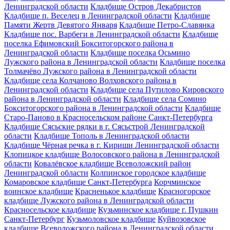
Ленинградской области
Кладбище Остров Декабристов
Кладбище п. Веселец в Ленинградской области
Кладбище
Памяти Жертв Девятого Января
Кладбище Петро-Славянка
Кладбище пос. Варбеги в Ленинградской области
Кладбище
поселка Ефимовский Бокситогорского района в
Ленинградской области
Кладбище поселка Осьмино
Лужского района в Ленинградской области
Кладбище поселка
Толмачёво Лужского района в Ленинградской области
Кладбище села Колчаново Волховского района в
Ленинградской области
Кладбище села Путилово Кировского
района в Ленинградской области
Кладбище села Сомино
Бокситогорского района в Ленинградской области
Кладбище
Старо-Паново в Красносельском районе Санкт-Петербурга
Кладбище Сясьские рядки в г. Сясьстрой Ленинградской
области
Кладбище Тополь в Ленинградской области
Кладбище Чёрная речка в г. Кириши Ленинградской области
Клопицкое кладбище Волосовского района в Ленинградской
области
Ковалёвское кладбище Всеволожский район
Ленинградской области
Колпинское городское кладбище
Комаровское кладбище Санкт-Петербурга
Корчминское
воинское кладбище
Красненькое кладбище
Красногорское
кладбище Лужского района в Ленинградской области
Красносельское кладбище
Кузьминское кладбище г. Пушкин
Санкт-Петербург
Кузьмоловское кладбище
Куйвозовское
кладбище Всеволожского района в Ленинградской области