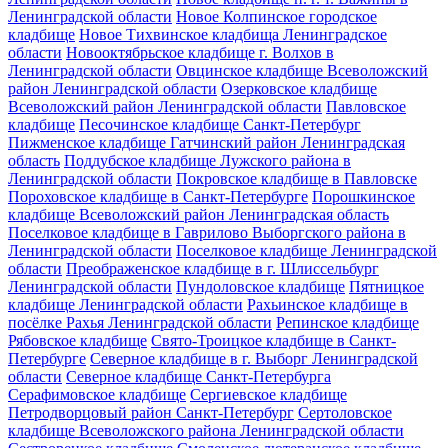
Ленинградской области
Новое Колпинское городское
кладбище
Новое Тихвинское кладбища Ленинградское
области
Новооктябрьское кладбище г. Волхов в
Ленинградской области
Овцинское кладбище Всеволожский
район Ленинградской области
Озерковское кладбище
Всеволожский район Ленинградской области
Павловское
кладбище
Песочинское кладбище Санкт-Петербург
Пижменское кладбище Гатчинский район Ленинградская
область
Поддубское кладбище Лужского района в
Ленинградской области
Покровское кладбище в Павловске
Пороховское кладбище в Санкт-Петербурге
Порошкинское
кладбище Всеволожский район Ленинградская область
Поселковое кладбище в Гаврилово Выборгского района в
Ленинградской области
Поселковое кладбище Ленинградской
области
Преображенское кладбище в г. Шлиссельбург
Ленинградской области
Пундоловское кладбище
Пятницкое
кладбище Ленинградской области
Рахьинское кладбище в
посёлке Рахья Ленинградской области
Репинское кладбище
Рябовское кладбище
Свято-Троицкое кладбище в Санкт-
Петербурге
Северное кладбище в г. Выборг Ленинградской
области
Северное кладбище Санкт-Петербурга
Серафимовское кладбище
Сергиевское кладбище
Петродворцовый район Санкт-Петербург
Сертоловское
кладбище Всеволожского района Ленинградской области