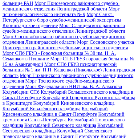
больнице РАН
Морг Приозерского районного судебно-
медицинского отделения Ленинградской области
Морг
психоневрологического интерната № 9
Морг Санкт-
Петербургского бюро судебно-медицинской экспертизы
Кронштадтское отделение
Морг Сланцевского районного
судебно-медицинского отделения Ленинградской области
Морг Сосновоборского районного судебно-медицинского
отделения Ленинградской области
Морг Сосновского участка
Приозерского районного судебно-медицинского отделения
Морг СПб ГБУЗ «Городская больница № 38 им. Н. А.
Семашко» в Пушкине
Морг СПБ ГБУЗ городская больница №
15 на Авангардной
Морг СПб ГБУЗ психиатрической
больницы № 1 им. П.П. Кащенко (Никольское) Ленинградская
область
Морг Тихвинского районного судебно-медицинского
отделения
Морг Тосненского судебно-медицинского
отделения
Морг Федерального НИИ им. В. А. Алмазова
Колумбарии СПб
Колумбарий Большеохтинского кладбища в
Санкт-Петербурге
Колумбарий Городского Русского кладбища
в Кронштадте
Колумбарий Киновеевского кладбища
Колумбарий Ковалёвского кладбища
Колумбарий
Красненького кладбища в Санкт-Петербурге
Колумбарий
крематория Cанкт-Петербурга
Колумбарий Пороховского
кладбища
Колумбарий Северного кладбища
Колумбарий
Сестрорецкого кладбища
Колумбарий Смоленского
православного кладбища в Санкт-Петербурге
Колумбарий