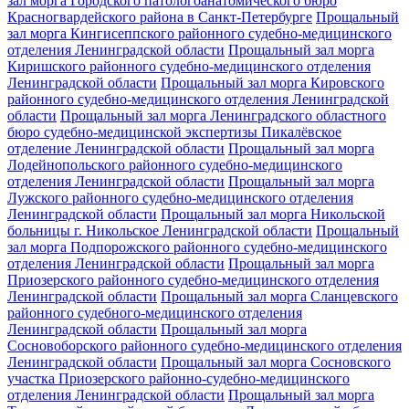
зал морга Городского патологоанатомического бюро
Красногвардейского района в Санкт-Петербурге
Прощальный
зал морга Кингисеппского районного судебно-медицинского
отделения Ленинградской области
Прощальный зал морга
Киришского районного судебно-медицинского отделения
Ленинградской области
Прощальный зал морга Кировского
районного судебно-медицинского отделения Ленинградской
области
Прощальный зал морга Ленинградского областного
бюро судебно-медицинской экспертизы Пикалёвское
отделение Ленинградской области
Прощальный зал морга
Лодейнопольского районного судебно-медицинского
отделения Ленинградской области
Прощальный зал морга
Лужского районного судебно-медицинского отделения
Ленинградской области
Прощальный зал морга Никольской
больницы г. Никольское Ленинградской области
Прощальный
зал морга Подпорожского районного судебно-медицинского
отделения Ленинградской области
Прощальный зал морга
Приозерского районного судебно-медицинского отделения
Ленинградской области
Прощальный зал морга Сланцевского
районного судебного-медицинского отделения
Ленинградской области
Прощальный зал морга
Сосновоборского районного судебно-медицинского отделения
Ленинградской области
Прощальный зал морга Сосновского
участка Приозерского районно-судебно-медицинского
отделения Ленинградской области
Прощальный зал морга