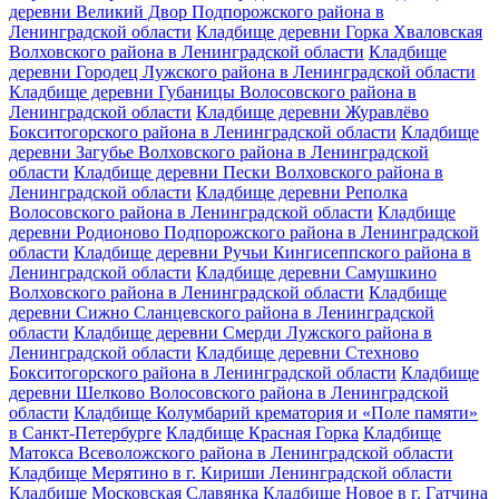
деревни Великий Двор Подпорожского района в
Ленинградской области
Кладбище деревни Горка Хваловская
Волховского района в Ленинградской области
Кладбище
деревни Городец Лужского района в Ленинградской области
Кладбище деревни Губаницы Волосовского района в
Ленинградской области
Кладбище деревни Журавлёво
Бокситогорского района в Ленинградской области
Кладбище
деревни Загубье Волховского района в Ленинградской
области
Кладбище деревни Пески Волховского района в
Ленинградской области
Кладбище деревни Реполка
Волосовского района в Ленинградской области
Кладбище
деревни Родионово Подпорожского района в Ленинградской
области
Кладбище деревни Ручьи Кингисеппского района в
Ленинградской области
Кладбище деревни Самушкино
Волховского района в Ленинградской области
Кладбище
деревни Сижно Сланцевского района в Ленинградской
области
Кладбище деревни Смерди Лужского района в
Ленинградской области
Кладбище деревни Стехново
Бокситогорского района в Ленинградской области
Кладбище
деревни Шелково Волосовского района в Ленинградской
области
Кладбище Колумбарий крематория и «Поле памяти»
в Санкт-Петербурге
Кладбище Красная Горка
Кладбище
Матокса Всеволожского района в Ленинградской области
Кладбище Мерятино в г. Кириши Ленинградской области
Кладбище Московская Славянка
Кладбище Новое в г. Гатчина