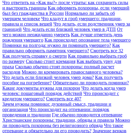
Что ответить на «Как вы?» после утраты: как сохранить силы
и выстроить границы
Как оформить похороны, если умерший
был без гражданства в России
Нормально ли забыть об
умершем человеке
Что кладут в гроб умершего: традиции,
правила и список вещей
Что делать, если родственник умер за
границей
Что делать если близкий человек умер в ДТП
От
чего можно неожиданно умереть
Как лучше отметить день
рождения умершего
Как происходит опознание тела умершего
Поминки на полгода: нужно ли поминать умершего?
Как
правильно оформить памятник умершего?
Смотреть все
32
Как получить справку о смерти
Как правильно выбрать гроб
по размеру
Сколько стоит кремация
Как выбрать урну для
праха
Сколько обычно стоят похороны: полный расчет
расходов
Можно ли кремировать православного человека?
Что делать если близкий человек умер дома?
Как получить
пособие на погребение?
Обязательно ли проводить поминки?
Какие документы нужны для похорон
Что делать когда умер
человек: пошаговый порядок действий
Что происходит с
кредитом умершего?
Смотреть все
407
Зачем нужны поминки: духовный смысл, традиции и
организация
Что происходит на отпевании: порядок
проведения и традиции
Где обычно проводится отпевание
Христианские похороны: традиции, обряды и правила
Можно
ли проводить похороны без религиозного обряда
Что такое
отпевание и обязательно ли его проводить?
Значение венков