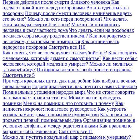
Первые действия после смерти близкого человека
Как
одевают покойного перед похоронами
Во что одеваться на
похороны
Почему после смерти человека начинаешь видеть
его во сне?
Можно ли есть перед похоронами?
Что делать,
если вы рады смерти близкого?
Можно ли похоронить
человека в саду частного дома
Что делать, если на похоронах
началась ссора между родственниками?
Как попрощаться с
человеком, с которым не помирился
Как организовать
недорогие похороны
Смотреть все
110
Как понять, что человек думает о самоубийстве?
Как говорить
с человеком, который думает о самоубийстве?
Как вести себя с
человеком, который медленно умирает?
Можно ли молиться
за самоубийцу?
Похороны военных: особенности и правила
Смотреть все
5
Примеры красивых цитат для надгробия: Как выбрать вечные
слова памяти
Годовщина смерти: как почтить память близкого
Поминальные угощения народов мира
Что не стоит говорить
на поминках: правила этикета
Можно ли не проводить
поминки
Меню на поминки: что готовить и почему
Как
написать некролог: пошаговое руководство
Как устроить
уголок памяти дома: пошаговое руководство
Как правильно
провести первый поминальный день
Организация поминок в
условиях конфликта между родственниками
Как правильно
выразить соболезнования
Смотреть все
11
Можно ли пустить воздушный шар с письмом к умершему?