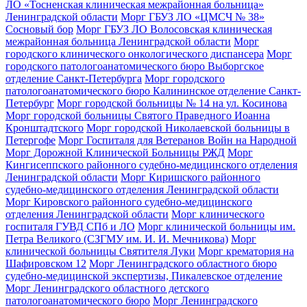
ЛО «Тосненская клиническая межрайонная больница»
Ленинградской области
Морг ГБУЗ ЛО «ЦМСЧ № 38»
Сосновый бор
Морг ГБУЗ ЛО Волосовская клиническая
межрайонная больница Ленинградской области
Морг
городского клинического онкологического диспансера
Морг
городского патологоанатомического бюро Выборгское
отделение Санкт-Петербурга
Морг городского
патологоанатомического бюро Калининское отделение Санкт-
Петербург
Морг городской больницы № 14 на ул. Косинова
Морг городской больницы Святого Праведного Иоанна
Кронштадтского
Морг городской Николаевской больницы в
Петергофе
Морг Госпиталя для Ветеранов Войн на Народной
Морг Дорожной Клинической Больницы РЖД
Морг
Кингисеппского районного судебно-медицинского отделения
Ленинградской области
Морг Киришского районного
судебно-медицинского отделения Ленинградской области
Морг Кировского районного судебно-медицинского
отделения Ленинградской области
Морг клинического
госпиталя ГУВД СПб и ЛО
Морг клинической больницы им.
Петра Великого (СЗГМУ им. И. И. Мечникова)
Морг
клинической больницы Святителя Луки
Морг крематория на
Шафировском 12
Морг Ленинградского областного бюро
судебно-медицинской экспертизы, Пикалевское отделение
Морг Ленинградского областного детского
патологоанатомического бюро
Морг Ленинградского