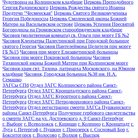
Чудотворца на Колпинском кладбище
Церковь Преподобного
Сергия Радонежского
Церковь Рождества святого Иоанна
Предтечи "Чесменская"
Церковь Святого Великомученика
Георгия Победоносца
Церковь Смоленской иконы Божией
Матери на Васильевском острове
Церковь Успения Пресвятой
Богородицы на Громовском старообрядческом кладбище
Часовня (молитвенная комната) св. Ольги при морге ГБ №2
Часовня Клеопатры Палестинской при Городской больнице
святого Георгия
Часовня Пантелеймона Целителя при морге
ГБ №15
Часовня при морге Елизаветинской больницы
Часовня при морге Покровской больницы
Часовня
Тихвинской иконы Божией Матери при Колпинском морге
Часовня-храм свт. Тихона, патриарха Московского, на Южном
кладбище
Часовня, Городская больница №38 им. Н.А.
Семашко
ЗАГСы СПб
Отдел ЗАГС Колпинского района Санкт-
Петербурга
Отдел ЗАГС Кронштадтского района Санкт-
Петербурга
Отдел ЗАГС Курортного района Санкт-
Петербурга
Отдел ЗАГС Петродворцового района Санкт-
Петербурга
Отдел регистрации смерти ЗАГСа Пушкинского
района Санкт-Петербурга
Получение гербового свидетельства
о смерти ЗАГС на ул. Достоевского д. 9 Санкт-Петербург
г. Выборг
г. Всеволожск
г. Кириши
г. Колпино
г. Кронштадт
г.
Луга
г. Петергоф
г. Пушкин
г. Приозерск
г. Сосновый Бор
г.
Бокситогорск
г. Волосово
г. Волхов
г. Высоцк