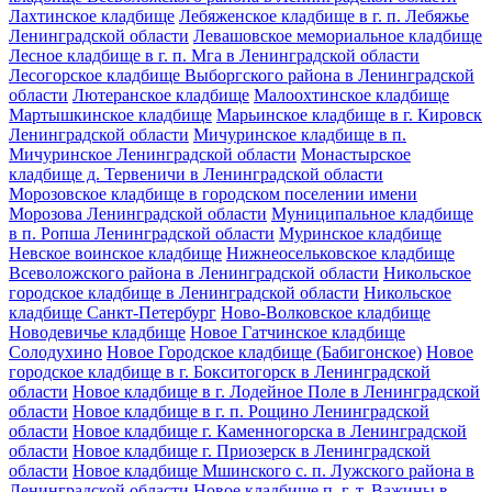
Лахтинское кладбище
Лебяженское кладбище в г. п. Лебяжье
Ленинградской области
Левашовское мемориальное кладбище
Лесное кладбище в г. п. Мга в Ленинградской области
Лесогорское кладбище Выборгского района в Ленинградской
области
Лютеранское кладбище
Малоохтинское кладбище
Мартышкинское кладбище
Марьинское кладбище в г. Кировск
Ленинградской области
Мичуринское кладбище в п.
Мичуринское Ленинградской области
Монастырское
кладбище д. Тервеничи в Ленинградской области
Морозовское кладбище в городском поселении имени
Морозова Ленинградской области
Муниципальное кладбище
в п. Ропша Ленинградской области
Муринское кладбище
Невское воинское кладбище
Нижнеосельковское кладбище
Всеволожского района в Ленинградской области
Никольское
городское кладбище в Ленинградской области
Никольское
кладбище Санкт-Петербург
Ново-Волковское кладбище
Новодевичье кладбище
Новое Гатчинское кладбище
Солодухино
Новое Городское кладбище (Бабигонское)
Новое
городское кладбище в г. Бокситогорск в Ленинградской
области
Новое кладбище в г. Лодейное Поле в Ленинградской
области
Новое кладбище в г. п. Рощино Ленинградской
области
Новое кладбище г. Каменногорска в Ленинградской
области
Новое кладбище г. Приозерск в Ленинградской
области
Новое кладбище Мшинского с. п. Лужского района в
Ленинградской области
Новое кладбище п. г. т. Важины в