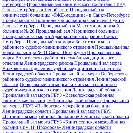
Петербурге
Прощальный зал клинического госпиталя ГУВД
Санкт-Петербурга и Ленобласти
Прощальный зал
клинической больницы «РЖД-медицина» в Санкт-Петербурге
Прощальный зал клинической больницы Святителя Луки в
Санкт-Петербурга
Прощальный зал Максимилиановской
больницы № 28
Прощальный зал Мариинской больницы
Прощальный зал морга Адмиралтейского района Санкт-
Петербурга
Прощальный зал морга Бокситогорского
районного судебно-медицинского отделения
Прощальный зал
морга больницы № 31 Санкт-Петербурга
Прощальный зал
морга Волосовского районного судебно-медицинского
отделения Ленинградского района
Прощальный зал морга
Волховского отделения судебно-медицинской экспертизы
Ленинградской области
Прощальный зал морга Выборгского
районного судебно-медицинского отделения Ленинградской
области
Прощальный зал морга Гатчинского районного
судебно-медицинского отделения Ленинградской области
Прощальный зал морга ГБУЗ «Всеволожская районная
клиническая больница» Ленинградской области
Прощальный
зал морга ГБУЗ «Выборгская межрайонная больница»
Ленинградской области
Прощальный зал морга ГБУЗ
«Гатчинская межрайонная больница» Ленинградской области
Прощальный зал морга ГБУЗ «Кингисеппская межрайонная
больница им. Н. Прохорова» Ленинградской области
Прощальный зал морга ГБУЗ «Киришская клиническая