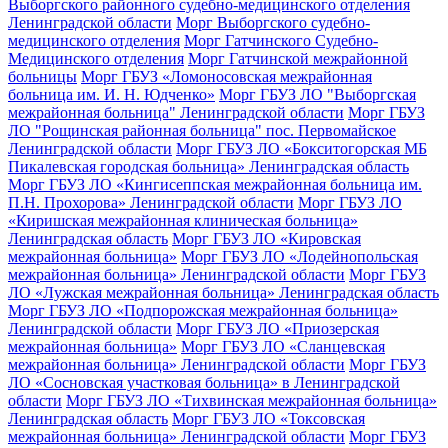
Выборгского районного судебно-медицинского отделения
Ленинградской области
Морг Выборгского судебно-
медицинского отделения
Морг Гатчинского Судебно-
Медицинского отделения
Морг Гатчинской межрайонной
больницы
Морг ГБУЗ «Ломоносовская межрайонная
больница им. И. Н. Юдченко»
Морг ГБУЗ ЛО "Выборгская
межрайонная больница" Ленинградской области
Морг ГБУЗ
ЛО "Рощинская районная больница" пос. Первомайское
Ленинградской области
Морг ГБУЗ ЛО «Бокситогорская МБ
Пикалевская городская больница» Ленинградская область
Морг ГБУЗ ЛО «Кингисеппская межрайонная больница им.
П.Н. Прохорова» Ленинградской области
Морг ГБУЗ ЛО
«Киришская межрайонная клиническая больница»
Ленинградская область
Морг ГБУЗ ЛО «Кировская
межрайонная больница»
Морг ГБУЗ ЛО «Лодейнопольская
межрайонная больница» Ленинградской области
Морг ГБУЗ
ЛО «Лужская межрайонная больница» Ленинградская область
Морг ГБУЗ ЛО «Подпорожская межрайонная больница»
Ленинградской области
Морг ГБУЗ ЛО «Приозерская
межрайонная больница»
Морг ГБУЗ ЛО «Сланцевская
межрайонная больница» Ленинградской области
Морг ГБУЗ
ЛО «Сосновская участковая больница» в Ленинградской
области
Морг ГБУЗ ЛО «Тихвинская межрайонная больница»
Ленинградская область
Морг ГБУЗ ЛО «Токсовская
межрайонная больница» Ленинградской области
Морг ГБУЗ