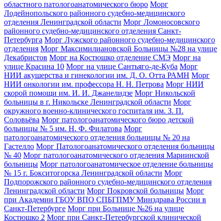
областного патологоанатомического бюро
Морг
Лодейнопольского районного судебно-медицинского
отделения Ленинградской области
Морг Ломоносовского
районного судебно-медицинского отделения Санкт-
Петербурга
Морг Лужского районного судебно-медицинского
отделения
Морг Максимилиановской Больницы №28 на улице
Декабристов
Морг на Костюшко отделение СМЭ
Морг на
улице Красина 10
Морг на улице Сантьяго-де-Куба
Морг
НИИ акушерства и гинекологии им. Д. О. Отта РАМН
Морг
НИИ онкологии им. профессора Н. Н. Петрова
Морг НИИ
скорой помощи им. И. И. Джанелидзе
Морг Никольской
больницы в г. Никольске Ленинградской области
Морг
окружного военно-клинического госпиталя им. З. П.
Соловьёва
Морг патологоанатомического бюро детской
больницы № 5 им. Н. Ф. Филатова
Морг
патологоанатомического отделения больницы № 20 на
Гастелло
Морг Патологоанатомического отделения больницы
№ 40
Морг патологоанатомического отделения Мариинской
больницы
Морг патологоанатомическое отделение больницы
№ 15 г. Бокситогорска Ленинградской области
Морг
Подпорожского районного судебно-медицинского отделения
Ленинградской области
Морг Покровской больницы
Морг
при Академии ГБОУ ВПО СПБГПМУ Минздрава России в
Санкт-Петербурге
Морг при Больнице №26 на улице
Костюшко 2
Морг при Санкт-Петербургской клинической