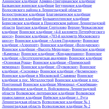
Аннинское кладбище
Армяно-Григорианское кладбище
Балканское воинское кладбище
Бегуницкое кладбище
Волосовского района в Ленинградской области
Белоостровское кладбище
Благовещенское кладбище
Богословское кладбище
Большеохтинское кладбище
Борисовское кладбище в Приозерском районе Ленинградской
области
Братское кладбище Сертолово
Верхне-Черкасовское
кладбище
Воинское кладбище «4-й километр Петербургского
шоссе»
Воинское кладбище «703-й километр Московского
шоссе»
Воинское кладбище «Аллея Гордовцев»
Воинское
кладбище «Аэропорт»
Воинское кладбище «Володарское»
Воинское кладбище «Высота Меридиан»
Воинское кладбище
«Каменка»
Воинское кладбище «Кондакопшино»
Воинское
кладбище «Лесотехническая академия»
Воинское кладбище
«Осиновая Роща»
Воинское кладбище «Приморский
мемориал»
Воинское кладбище «Пулковское»
Воинское
кладбище «Сосновка»
Воинское кладбище «Чесменское»
Воинское кладбище в Московской Славянке
Воинское
кладбище в пос. Металлострой
Воинское кладбище в пос.
Понтонный
Воинское кладбище Мемориал «Скорбящая»
Войсковицкое кладбище п. Войсковицы Ленинградской
области
Волковское лютеранское кладбище
Волковское
православное кладбище
Врёвское кладбище г. Луга
Ленинградская область
Всеволожское кладбище № 1
Ленинградская область
Всеволожское кладбище № 2