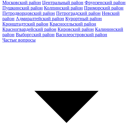
Московский район
Центральный район
Фрунзенский район
Пушкинский район
Колпинский район
Приморский район
Петродворцовский район
Петроградский район
Невский
район
Адмиралтейский район
Курортный район
Кронштадтский район
Красносельский район
Красногвардейский район
Кировский район
Калининский
район
Выборгский район
Василеостровский район
Частые вопросы