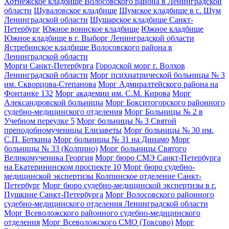
Хотнежское кладбище Волосовского района в Ленинградской
области
Шуваловское кладбище
Шумское кладбище в с. Шум
Ленинградской области
Шушарское кладбище Санкт-
Петербург
Южное воинское кладбище
Южное кладбище
Южное кладбище в г. Выборг Ленинградской области
Ястребинское кладбище Волосовского района в
Ленинградской области
Морги Санкт-Петербурга
Городской морг г. Волхов
Ленинградской области
Морг психиатрической больницы № 3
им. Скворцова-Степанова
Морг Адмиралтейского района на
Фонтанке 132
Морг академии им. С.М. Кирова
Морг
Александровской больницы
Морг Бокситогорского районного
судебно-медицинского отделения
Морг Больницы № 2 в
Учебном переулке 5
Морг больницы № 3 Святой
преподобномученицы Елизаветы
Морг больницы № 30 им.
С.П. Боткина
Морг больницы № 31 на Динамо
Морг
больницы № 33 (Колпино)
Морг больницы Святого
Великомученика Георгия
Морг бюро СМЭ Санкт-Петербурга
на Екатерининском проспекте 10
Морг бюро судебно-
медицинской экспертизы Колпинское отделение Санкт-
Петербург
Морг бюро судебно-медицинской экспертизы в г.
Пушкине Санкт-Петербурга
Морг Волосовского районного
судебно-медицинского отделения Ленинградской области
Морг Всеволожского районного судебно-медицинского
отделения
Морг Всеволожского СМО (Токсово)
Морг