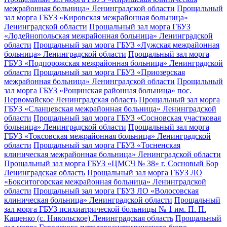
межрайонная больница» Ленинградской области
Прощальный
зал морга ГБУЗ «Кировская межрайонная больница»
Ленинградской области
Прощальный зал морга ГБУЗ
«Лодейнопольская межрайонная больница» Ленинградской
области
Прощальный зал морга ГБУЗ «Лужская межрайонная
больница» Ленинградской области
Прощальный зал морга
ГБУЗ «Подпорожская межрайонная больница» Ленинградской
области
Прощальный зал морга ГБУЗ «Приозерская
межрайонная больница» Ленинградской области
Прощальный
зал морга ГБУЗ «Рощинская районная больница» пос.
Первомайское Ленинградская область
Прощальный зал морга
ГБУЗ «Сланцевская межрайонная больница» Ленинградской
области
Прощальный зал морга ГБУЗ «Сосновская участковая
больница» Ленинградской области
Прощальный зал морга
ГБУЗ «Токсовская межрайонная больница» Ленинградской
области
Прощальный зал морга ГБУЗ «Тосненская
клиническая межрайонная больница» Ленинградской области
Прощальный зал морга ГБУЗ «ЦМСЧ № 38» г. Сосновый Бор
Ленинградская область
Прощальный зал морга ГБУЗ ЛО
«Бокситогорская межрайонная больница» Ленинградской
области
Прощальный зал морга ГБУЗ ЛО «Волосовская
клиническая больница» Ленинградской области
Прощальный
зал морга ГБУЗ психиатрической больницы № 1 им. П. П.
Кащенко (с. Никольское) Ленинградская область
Прощальный