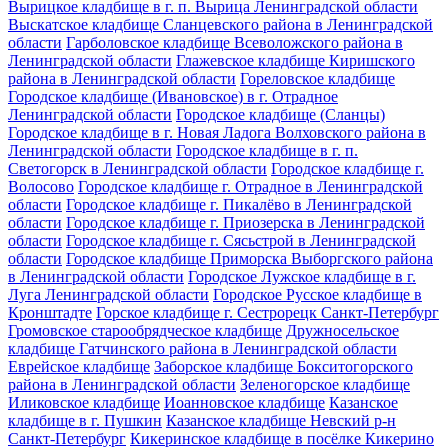
Вырицкое кладбище в г. п. Вырица Ленинградской области
Выскатское кладбище Сланцевского района в Ленинградской
области
Гарболовское кладбище Всеволожского района в
Ленинградской области
Глажевское кладбище Киришского
района в Ленинградской области
Гореловское кладбище
Городское кладбище (Ивановское) в г. Отрадное
Ленинградской области
Городское кладбище (Сланцы)
Городское кладбище в г. Новая Ладога Волховского района в
Ленинградской области
Городское кладбище в г. п.
Светогорск в Ленинградской области
Городское кладбище г.
Волосово
Городское кладбище г. Отрадное в Ленинградской
области
Городское кладбище г. Пикалёво в Ленинградской
области
Городское кладбище г. Приозерска в Ленинградской
области
Городское кладбище г. Сясьстрой в Ленинградской
области
Городское кладбище Приморска Выборгского района
в Ленинградской области
Городское Лужское кладбище в г.
Луга Ленинградской области
Городское Русское кладбище в
Кронштадте
Горское кладбище г. Сестрорецк Санкт-Петербург
Громовское старообрядческое кладбище
Дружносельское
кладбище Гатчинского района в Ленинградской области
Еврейское кладбище
Заборское кладбище Бокситогорского
района в Ленинградской области
Зеленогорское кладбище
Иликовское кладбище
Иоанновское кладбище
Казанское
кладбище в г. Пушкин
Казанское кладбище Невский р-н
Санкт-Петербург
Кикеринское кладбище в посёлке Кикерино