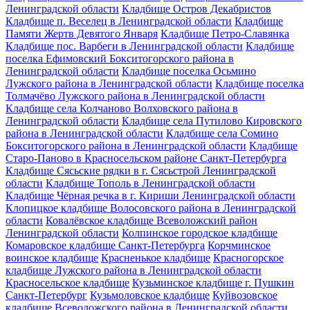
Ленинградской области
Кладбище Остров Декабристов
Кладбище п. Веселец в Ленинградской области
Кладбище
Памяти Жертв Девятого Января
Кладбище Петро-Славянка
Кладбище пос. Варбеги в Ленинградской области
Кладбище
поселка Ефимовский Бокситогорского района в
Ленинградской области
Кладбище поселка Осьмино
Лужского района в Ленинградской области
Кладбище поселка
Толмачёво Лужского района в Ленинградской области
Кладбище села Колчаново Волховского района в
Ленинградской области
Кладбище села Путилово Кировского
района в Ленинградской области
Кладбище села Сомино
Бокситогорского района в Ленинградской области
Кладбище
Старо-Паново в Красносельском районе Санкт-Петербурга
Кладбище Сясьские рядки в г. Сясьстрой Ленинградской
области
Кладбище Тополь в Ленинградской области
Кладбище Чёрная речка в г. Кириши Ленинградской области
Клопицкое кладбище Волосовского района в Ленинградской
области
Ковалёвское кладбище Всеволожский район
Ленинградской области
Колпинское городское кладбище
Комаровское кладбище Санкт-Петербурга
Корчминское
воинское кладбище
Красненькое кладбище
Красногорское
кладбище Лужского района в Ленинградской области
Красносельское кладбище
Кузьминское кладбище г. Пушкин
Санкт-Петербург
Кузьмоловское кладбище
Куйвозовское
кладбище Всеволожского района в Ленинградской области