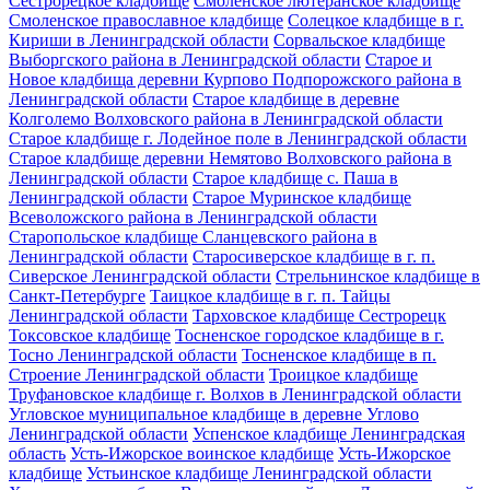
Сестрорецкое кладбище
Смоленское лютеранское кладбище
Смоленское православное кладбище
Солецкое кладбище в г.
Кириши в Ленинградской области
Сорвальское кладбище
Выборгского района в Ленинградской области
Старое и
Новое кладбища деревни Курпово Подпорожского района в
Ленинградской области
Старое кладбище в деревне
Колголемо Волховского района в Ленинградской области
Старое кладбище г. Лодейное поле в Ленинградской области
Старое кладбище деревни Немятово Волховского района в
Ленинградской области
Старое кладбище с. Паша в
Ленинградской области
Старое Муринское кладбище
Всеволожского района в Ленинградской области
Старопольское кладбище Сланцевского района в
Ленинградской области
Старосиверское кладбище в г. п.
Сиверское Ленинградской области
Стрельнинское кладбище в
Санкт-Петербурге
Таицкое кладбище в г. п. Тайцы
Ленинградской области
Тарховское кладбище Сестрорецк
Токсовское кладбище
Тосненское городское кладбище в г.
Тосно Ленинградской области
Тосненское кладбище в п.
Строение Ленинградской области
Троицкое кладбище
Труфановское кладбище г. Волхов в Ленинградской области
Угловское муниципальное кладбище в деревне Углово
Ленинградской области
Успенское кладбище Ленинградская
область
Усть-Ижорское воинское кладбище
Усть-Ижорское
кладбище
Устьинское кладбище Ленинградской области