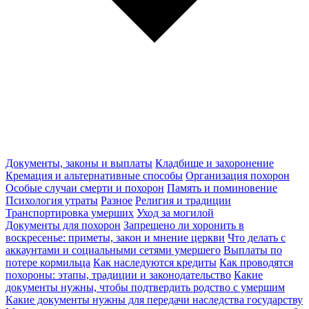
Документы, законы и выплаты
Кладбище и захоронение
Кремация и альтернативные способы
Организация похорон
Особые случаи смерти и похорон
Память и поминовение
Психология утраты
Разное
Религия и традиции
Транспортировка умерших
Уход за могилой
Документы для похорон
Запрещено ли хоронить в
воскресенье: приметы, закон и мнение церкви
Что делать с
аккаунтами и социальными сетями умершего
Выплаты по
потере кормильца
Как наследуются кредиты
Как проводятся
похороны: этапы, традиции и законодательство
Какие
документы нужны, чтобы подтвердить родство с умершим
Какие документы нужны для передачи наследства государству