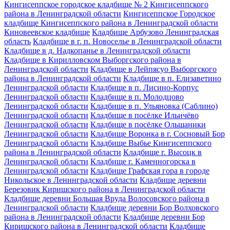
Кингисеппское городское кладбище № 2 Кингисеппского
района в Ленинградской области
Кингисеппское Городское
кладбище Кингисеппского района в Ленинградской области
Киновеевское кладбище
Кладбище Арбузово Ленинградская
область
Кладбище в г. п. Новоселье в Ленинградской области
Кладбище в д. Надкопанье в Ленинградской области
Кладбище в Кирилловском Выборгского района в
Ленинградской области
Кладбище в Лейпясуо Выборгского
района в Ленинградской области
Кладбище в п. Елизаветино
Ленинградской области
Кладбище в п. Лисино-Корпус
Ленинградской области
Кладбище в п. Молодцово
Ленинградской области
Кладбище в п. Ульяновка (Саблино)
Ленинградской области
Кладбище в посёлке Ильичёво
Ленинградской области
Кладбище в посёлке Ольшаники
Ленинградской области
Кладбище Воронка в г. Сосновый Бор
Ленинградской области
Кладбище Выбье Кингисеппского
района в Ленинградской области
Кладбище г. Высоцк в
Ленинградской области
Кладбище г. Каменногорска в
Ленинградской области
Кладбище Графская гора в городе
Никольское в Ленинградской области
Кладбище деревни
Березовик Киришского района в Ленинградской области
Кладбище деревни Большая Вруда Волосовского района в
Ленинградской области
Кладбище деревни Бор Волховского
района в Ленинградской области
Кладбище деревни Бор
Киришского района в Ленинградской области
Кладбище