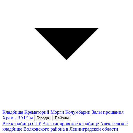
Кладбища
Крематорий
Морги
Колумбарии
Залы прощания
Храмы
ЗАГСы
Города
Районы
Все кладбища СПб
Александровское кладбище
Алексеевское
кладбище Волховского района в Ленинградской области