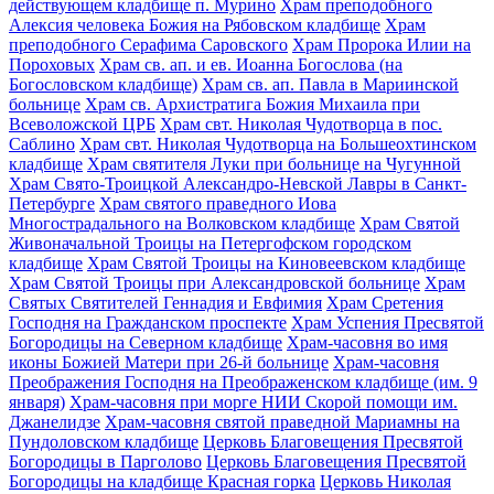
действующем кладбище п. Мурино
Храм преподобного
Алексия человека Божия на Рябовском кладбище
Храм
преподобного Серафима Саровского
Храм Пророка Илии на
Пороховых
Храм св. ап. и ев. Иоанна Богослова (на
Богословском кладбище)
Храм св. ап. Павла в Мариинской
больнице
Храм св. Архистратига Божия Михаила при
Всеволожской ЦРБ
Храм свт. Николая Чудотворца в пос.
Саблино
Храм свт. Николая Чудотворца на Большеохтинском
кладбище
Храм святителя Луки при больнице на Чугунной
Храм Свято-Троицкой Александро-Невской Лавры в Санкт-
Петербурге
Храм святого праведного Иова
Многострадального на Волковском кладбище
Храм Святой
Живоначальной Троицы на Петергофском городском
кладбище
Храм Святой Троицы на Киновеевском кладбище
Храм Святой Троицы при Александровской больнице
Храм
Святых Святителей Геннадия и Евфимия
Храм Сретения
Господня на Гражданском проспекте
Храм Успения Пресвятой
Богородицы на Северном кладбище
Храм-часовня во имя
иконы Божией Матери при 26-й больнице
Храм-часовня
Преображения Господня на Преображенском кладбище (им. 9
января)
Храм-часовня при морге НИИ Скорой помощи им.
Джанелидзе
Храм-часовня святой праведной Мариамны на
Пундоловском кладбище
Церковь Благовещения Пресвятой
Богородицы в Парголово
Церковь Благовещения Пресвятой
Богородицы на кладбище Красная горка
Церковь Николая