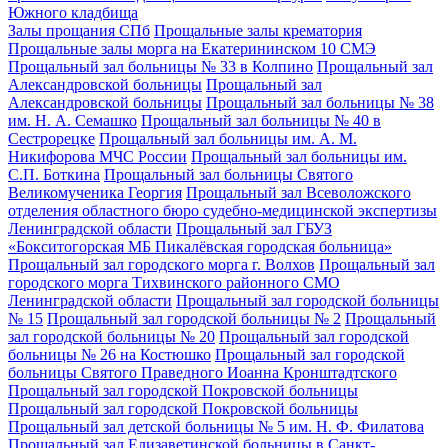
Южного кладбища
Залы прощания СПб
Прощальные залы крематория
Прощальные залы морга на Екатерининском 10 СМЭ
Прощальный зал больницы № 33 в Колпино
Прощальный зал
Александровской больницы
Прощальный зал
Александровской больницы
Прощальный зал больницы № 38
им. Н. А. Семашко
Прощальный зал больницы № 40 в
Сестрорецке
Прощальный зал больницы им. А. М.
Никифорова МЧС России
Прощальный зал больницы им.
С.П. Боткина
Прощальный зал больницы Святого
Великомученика Георгия
Прощальный зал Всеволожского
отделения областного бюро судебно-медицинской экспертизы
Ленинградской области
Прощальный зал ГБУЗ
«Бокситогорская МБ Пикалёвская городская больница»
Прощальный зал городского морга г. Волхов
Прощальный зал
городского морга Тихвинского районного СМО
Ленинградской области
Прощальный зал городской больницы
№ 15
Прощальный зал городской больницы № 2
Прощальный
зал городской больницы № 20
Прощальный зал городской
больницы № 26 на Костюшко
Прощальный зал городской
больницы Святого Праведного Иоанна Кронштадтского
Прощальный зал городской Покровской больницы
Прощальный зал городской Покровской больницы
Прощальный зал детской больницы № 5 им. Н. Ф. Филатова
Прощальный зал Елизаветинской больницы в Санкт-