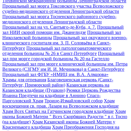
Тихвинской межрайонной больницы Ленинградской области
Прощальный зал морга Токсовского участка Всеволожского
судебно-медицинского отделения Ленинградской области
Прощальный зал морга Тосненского районного судебно-
медицинского отделения Ленинградской области
Прощальный зал на ул. Сантьяго-де-Куба, д. 7.
Прощальный
зал НИИ скорой помощи им. Джанелидзе
Прощальный зал
Николаевской больницы
Прощальный зал окружного военно-
клинического госпиталя им. З. П. Соловьёва в Санкт-
Петербурге
Прощальный зал патологоанатомического
отделения больницы № 26 в Санкт-Петербурге
Прощальный
зал при морге городской больницы № 20 на Гастелло
Прощальный зал при морге клинической больницы им. Петра
Великого (СЗГМУ им И. И. Мечникова) в Санкт-Петербурге
Прощальный зал ФГБУ «НМИЦ им. В.А. Алмазова»
Храмы для отпевания
Благовещенская церковь (Санкт-
Петербург, Приморский район)
Казанская церковь на
Казанском кладбище (Пушкин)
Рюмки Церковь Рождества
Иоанна Предтечи на кладбище в Аннино
Спасо-
Парголовский Храм
Троице-Измайловский собор
Храм
воскрешения св. прав. Лазаря на Всеволожском кладбище
Храм Всех Святых на Гатчинском городском кладбище
Храм
иконы Божией Матери " Всех Скорбящих Радости " в г. Тосно
(на кладбище)
Храм Казанской иконы Божией Матери у
Красненького кладбища
Храм Преображения Господня на