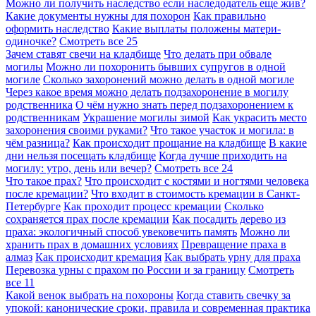
Можно ли получить наследство если наследодатель еще жив?
Какие документы нужны для похорон
Как правильно
оформить наследство
Какие выплаты положены матери-
одиночке?
Смотреть все
25
Зачем ставят свечи на кладбище
Что делать при обвале
могилы
Можно ли похоронить бывших супругов в одной
могиле
Сколько захоронений можно делать в одной могиле
Через какое время можно делать подзахоронение в могилу
родственника
О чём нужно знать перед подзахоронением к
родственникам
Украшение могилы зимой
Как украсить место
захоронения своими руками?
Что такое участок и могила: в
чём разница?
Как происходит прощание на кладбище
В какие
дни нельзя посещать кладбище
Когда лучше приходить на
могилу: утро, день или вечер?
Смотреть все
24
Что такое прах?
Что происходит с костями и ногтями человека
после кремации?
Что входит в стоимость кремации в Санкт-
Петербурге
Как проходит процесс кремации
Сколько
сохраняется прах после кремации
Как посадить дерево из
праха: экологичный способ увековечить память
Можно ли
хранить прах в домашних условиях
Превращение праха в
алмаз
Как происходит кремация
Как выбрать урну для праха
Перевозка урны с прахом по России и за границу
Смотреть
все
11
Какой венок выбрать на похороны
Когда ставить свечку за
упокой: канонические сроки, правила и современная практика