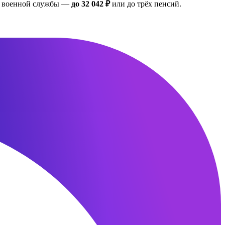
ан военной службы —
до 32 042 ₽
или до трёх пенсий.