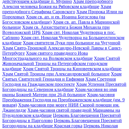
действующем кладбище п. Мурино
Храм преподобного
Алексия человека Божия на Рябовском кладбище
Храм
преподобного Серафима Саровского
Храм Пророка Илии на
Пороховых
Храм св. ап. и ев. Иоанна Богослова (на
Богословском кладбище)
Храм св. ап. Павла в Мариинской
больнице
Храм св. Архистратига Божия Михаила при
Всеволожской ЦРБ
Храм свт. Николая Чудотворца в пос.
Саблино
Храм свт. Николая Чудотворца на Большеохтинском
кладбище
Храм святителя Луки при больнице на Чугунной
Храм Свято-Троицкой Александро-Невской Лавры в Санкт-
Петербурге
Храм святого праведного Иова
Многострадального на Волковском кладбище
Храм Святой
Живоначальной Троицы на Петергофском городском
кладбище
Храм Святой Троицы на Киновеевском кладбище
Храм Святой Троицы при Александровской больнице
Храм
Святых Святителей Геннадия и Евфимия
Храм Сретения
Господня на Гражданском проспекте
Храм Успения Пресвятой
Богородицы на Северном кладбище
Храм-часовня во имя
иконы Божией Матери при 26-й больнице
Храм-часовня
Преображения Господня на Преображенском кладбище (им. 9
января)
Храм-часовня при морге НИИ Скорой помощи им.
Джанелидзе
Храм-часовня святой праведной Мариамны на
Пундоловском кладбище
Церковь Благовещения Пресвятой
Богородицы в Парголово
Церковь Благовещения Пресвятой
Богородицы на кладбище Красная горка
Церковь Николая