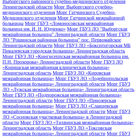
Выборгского районного судебно-медицинского отделения
Ленинградской области
Морг Выборгского судебно-
медицинского отделения
Морг Гатчинского Судебно-
Медицинского отделения
Морг Гатчинской межрайонной
больницы
Морг ГБУЗ «Ломоносовская межрайонная
больница им. И. Н. Юдченко»
Морг ГБУЗ ЛО "Выборгская
межрайонная больница" Ленинградской области
Морг ГБУЗ
ЛО "Рощинская районная больница" пос. Первомайское
Ленинградской области
Морг ГБУЗ ЛО «Бокситогорская МБ
Пикалевская городская больница» Ленинградская область
Морг ГБУЗ ЛО «Кингисеппская межрайонная больница им.
П.Н. Прохорова» Ленинградской области
Морг ГБУЗ ЛО
«Киришская межрайонная клиническая больница»
Ленинградская область
Морг ГБУЗ ЛО «Кировская
межрайонная больница»
Морг ГБУЗ ЛО «Лодейнопольская
межрайонная больница» Ленинградской области
Морг ГБУЗ
ЛО «Лужская межрайонная больница» Ленинградская область
Морг ГБУЗ ЛО «Подпорожская межрайонная больница»
Ленинградской области
Морг ГБУЗ ЛО «Приозерская
межрайонная больница»
Морг ГБУЗ ЛО «Сланцевская
межрайонная больница» Ленинградской области
Морг ГБУЗ
ЛО «Сосновская участковая больница» в Ленинградской
области
Морг ГБУЗ ЛО «Тихвинская межрайонная больница»
Ленинградская область
Морг ГБУЗ ЛО «Токсовская
межрайонная больница» Ленинградской области
Морг ГБУЗ