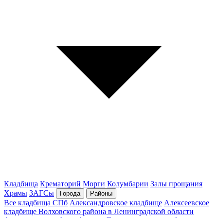
Кладбища
Крематорий
Морги
Колумбарии
Залы прощания
Храмы
ЗАГСы
Города
Районы
Все кладбища СПб
Александровское кладбище
Алексеевское
кладбище Волховского района в Ленинградской области