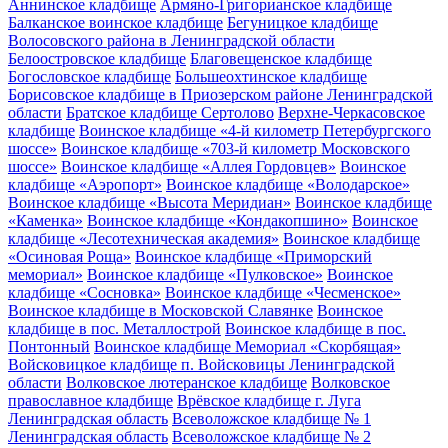
Аннинское кладбище
Армяно-Григорианское кладбище
Балканское воинское кладбище
Бегуницкое кладбище
Волосовского района в Ленинградской области
Белоостровское кладбище
Благовещенское кладбище
Богословское кладбище
Большеохтинское кладбище
Борисовское кладбище в Приозерском районе Ленинградской
области
Братское кладбище Сертолово
Верхне-Черкасовское
кладбище
Воинское кладбище «4-й километр Петербургского
шоссе»
Воинское кладбище «703-й километр Московского
шоссе»
Воинское кладбище «Аллея Гордовцев»
Воинское
кладбище «Аэропорт»
Воинское кладбище «Володарское»
Воинское кладбище «Высота Меридиан»
Воинское кладбище
«Каменка»
Воинское кладбище «Кондакопшино»
Воинское
кладбище «Лесотехническая академия»
Воинское кладбище
«Осиновая Роща»
Воинское кладбище «Приморский
мемориал»
Воинское кладбище «Пулковское»
Воинское
кладбище «Сосновка»
Воинское кладбище «Чесменское»
Воинское кладбище в Московской Славянке
Воинское
кладбище в пос. Металлострой
Воинское кладбище в пос.
Понтонный
Воинское кладбище Мемориал «Скорбящая»
Войсковицкое кладбище п. Войсковицы Ленинградской
области
Волковское лютеранское кладбище
Волковское
православное кладбище
Врёвское кладбище г. Луга
Ленинградская область
Всеволожское кладбище № 1
Ленинградская область
Всеволожское кладбище № 2