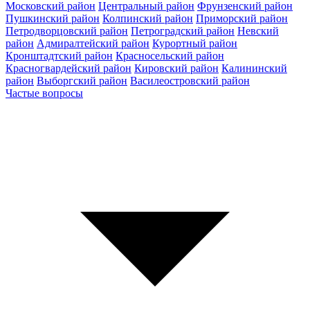
Московский район
Центральный район
Фрунзенский район
Пушкинский район
Колпинский район
Приморский район
Петродворцовский район
Петроградский район
Невский
район
Адмиралтейский район
Курортный район
Кронштадтский район
Красносельский район
Красногвардейский район
Кировский район
Калининский
район
Выборгский район
Василеостровский район
Частые вопросы