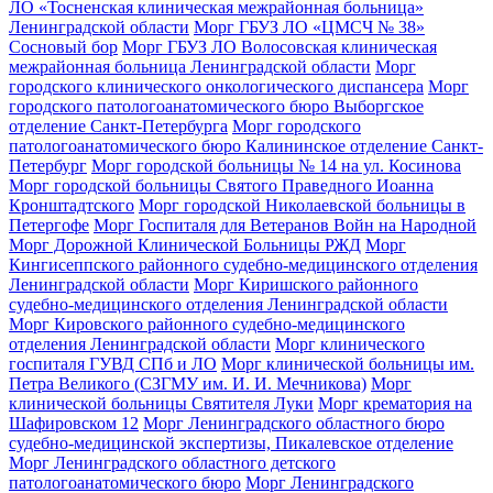
ЛО «Тосненская клиническая межрайонная больница»
Ленинградской области
Морг ГБУЗ ЛО «ЦМСЧ № 38»
Сосновый бор
Морг ГБУЗ ЛО Волосовская клиническая
межрайонная больница Ленинградской области
Морг
городского клинического онкологического диспансера
Морг
городского патологоанатомического бюро Выборгское
отделение Санкт-Петербурга
Морг городского
патологоанатомического бюро Калининское отделение Санкт-
Петербург
Морг городской больницы № 14 на ул. Косинова
Морг городской больницы Святого Праведного Иоанна
Кронштадтского
Морг городской Николаевской больницы в
Петергофе
Морг Госпиталя для Ветеранов Войн на Народной
Морг Дорожной Клинической Больницы РЖД
Морг
Кингисеппского районного судебно-медицинского отделения
Ленинградской области
Морг Киришского районного
судебно-медицинского отделения Ленинградской области
Морг Кировского районного судебно-медицинского
отделения Ленинградской области
Морг клинического
госпиталя ГУВД СПб и ЛО
Морг клинической больницы им.
Петра Великого (СЗГМУ им. И. И. Мечникова)
Морг
клинической больницы Святителя Луки
Морг крематория на
Шафировском 12
Морг Ленинградского областного бюро
судебно-медицинской экспертизы, Пикалевское отделение
Морг Ленинградского областного детского
патологоанатомического бюро
Морг Ленинградского