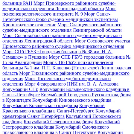
больнице РАН
Морг Приозерского районного судебно-
медицинского отделения Ленинградской области
Морг
психоневрологического интерната № 9
Морг Санкт-
Петербургского бюро судебно-медицинской экспертизы
Кронштадтское отделение
Морг Сланцевского районного
судебно-медицинского отделения Ленинградской области
Морг Сосновоборского районного судебно-медицинского
отделения Ленинградской области
Морг Сосновского участка
Приозерского районного судебно-медицинского отделения
Морг СПб ГБУЗ «Городская больница № 38 им. Н. А.
Семашко» в Пушкине
Морг СПБ ГБУЗ городская больница №
15 на Авангардной
Морг СПб ГБУЗ психиатрической
больницы № 1 им. П.П. Кащенко (Никольское) Ленинградская
область
Морг Тихвинского районного судебно-медицинского
отделения
Морг Тосненского судебно-медицинского
отделения
Морг Федерального НИИ им. В. А. Алмазова
Колумбарии СПб
Колумбарий Большеохтинского кладбища в
Санкт-Петербурге
Колумбарий Городского Русского кладбища
в Кронштадте
Колумбарий Киновеевского кладбища
Колумбарий Ковалёвского кладбища
Колумбарий
Красненького кладбища в Санкт-Петербурге
Колумбарий
крематория Cанкт-Петербурга
Колумбарий Пороховского
кладбища
Колумбарий Северного кладбища
Колумбарий
Сестрорецкого кладбища
Колумбарий Смоленского
православного кладбища в Санкт-Петербурге
Колумбарий