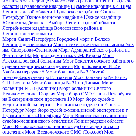
Хотнежское кладбище Волосовского района в Ленинградской
области
Шуваловское кладбище
Шумское кладбище в с. Шум
Ленинградской области
Шушарское кладбище Санкт-
Петербург
Южное воинское кладбище
Южное кладбище
Южное кладбище в г. Выборг Ленинградской области
Ястребинское кладбище Волосовского района в
Ленинградской области
Морги Санкт-Петербурга
Городской морг г. Волхов
Ленинградской области
Морг психиатрической больницы № 3
им. Скворцова-Степанова
Морг Адмиралтейского района на
Фонтанке 132
Морг академии им. С.М. Кирова
Морг
Александровской больницы
Морг Бокситогорского районного
судебно-медицинского отделения
Морг Больницы № 2 в
Учебном переулке 5
Морг больницы № 3 Святой
преподобномученицы Елизаветы
Морг больницы № 30 им.
С.П. Боткина
Морг больницы № 31 на Динамо
Морг
больницы № 33 (Колпино)
Морг больницы Святого
Великомученика Георгия
Морг бюро СМЭ Санкт-Петербурга
на Екатерининском проспекте 10
Морг бюро судебно-
медицинской экспертизы Колпинское отделение Санкт-
Петербург
Морг бюро судебно-медицинской экспертизы в г.
Пушкине Санкт-Петербурга
Морг Волосовского районного
судебно-медицинского отделения Ленинградской области
Морг Всеволожского районного судебно-медицинского
отделения
Морг Всеволожского СМО (Токсово)
Морг