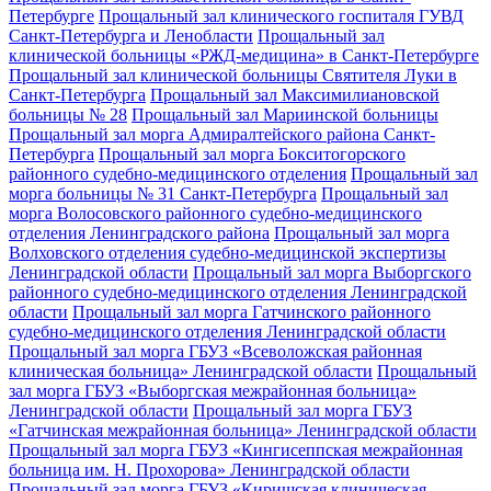
Петербурге
Прощальный зал клинического госпиталя ГУВД
Санкт-Петербурга и Ленобласти
Прощальный зал
клинической больницы «РЖД-медицина» в Санкт-Петербурге
Прощальный зал клинической больницы Святителя Луки в
Санкт-Петербурга
Прощальный зал Максимилиановской
больницы № 28
Прощальный зал Мариинской больницы
Прощальный зал морга Адмиралтейского района Санкт-
Петербурга
Прощальный зал морга Бокситогорского
районного судебно-медицинского отделения
Прощальный зал
морга больницы № 31 Санкт-Петербурга
Прощальный зал
морга Волосовского районного судебно-медицинского
отделения Ленинградского района
Прощальный зал морга
Волховского отделения судебно-медицинской экспертизы
Ленинградской области
Прощальный зал морга Выборгского
районного судебно-медицинского отделения Ленинградской
области
Прощальный зал морга Гатчинского районного
судебно-медицинского отделения Ленинградской области
Прощальный зал морга ГБУЗ «Всеволожская районная
клиническая больница» Ленинградской области
Прощальный
зал морга ГБУЗ «Выборгская межрайонная больница»
Ленинградской области
Прощальный зал морга ГБУЗ
«Гатчинская межрайонная больница» Ленинградской области
Прощальный зал морга ГБУЗ «Кингисеппская межрайонная
больница им. Н. Прохорова» Ленинградской области
Прощальный зал морга ГБУЗ «Киришская клиническая