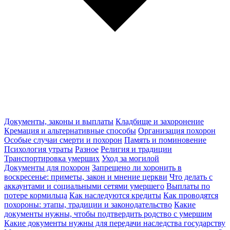
Документы, законы и выплаты
Кладбище и захоронение
Кремация и альтернативные способы
Организация похорон
Особые случаи смерти и похорон
Память и поминовение
Психология утраты
Разное
Религия и традиции
Транспортировка умерших
Уход за могилой
Документы для похорон
Запрещено ли хоронить в
воскресенье: приметы, закон и мнение церкви
Что делать с
аккаунтами и социальными сетями умершего
Выплаты по
потере кормильца
Как наследуются кредиты
Как проводятся
похороны: этапы, традиции и законодательство
Какие
документы нужны, чтобы подтвердить родство с умершим
Какие документы нужны для передачи наследства государству