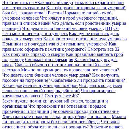
Что ответить на «Как вы?» после утраты: как сохранить силы
и выстроить границы
Как оформить похороны, если умерший
был без гражданства в России
Нормально ли забыть об
умершем человеке
Что кладут в гроб умершего: традиции,
правила и список вещей
Что делать, если родственник умер за
границей
Что делать если близкий человек умер в ДТП
От
чего можно неожиданно умереть
Как лучше отметить день
рождения умершего
Как происходит опознание тела умершего
Поминки на полгода: нужно ли поминать умершего?
Как
правильно оформить памятник умершего?
Смотреть все
32
Как получить справку о смерти
Как правильно выбрать гроб
по размеру
Сколько стоит кремация
Как выбрать урну для
праха
Сколько обычно стоят похороны: полный расчет
расходов
Можно ли кремировать православного человека?
Что делать если близкий человек умер дома?
Как получить
пособие на погребение?
Обязательно ли проводить поминки?
Какие документы нужны для похорон
Что делать когда умер
человек: пошаговый порядок действий
Что происходит с
кредитом умершего?
Смотреть все
407
Зачем нужны поминки: духовный смысл, традиции и
организация
Что происходит на отпевании: порядок
проведения и традиции
Где обычно проводится отпевание
Христианские похороны: традиции, обряды и правила
Можно
ли проводить похороны без религиозного обряда
Что такое
отпевание и обязательно ли его проводить?
Значение венков