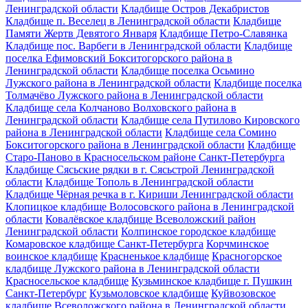
Ленинградской области
Кладбище Остров Декабристов
Кладбище п. Веселец в Ленинградской области
Кладбище
Памяти Жертв Девятого Января
Кладбище Петро-Славянка
Кладбище пос. Варбеги в Ленинградской области
Кладбище
поселка Ефимовский Бокситогорского района в
Ленинградской области
Кладбище поселка Осьмино
Лужского района в Ленинградской области
Кладбище поселка
Толмачёво Лужского района в Ленинградской области
Кладбище села Колчаново Волховского района в
Ленинградской области
Кладбище села Путилово Кировского
района в Ленинградской области
Кладбище села Сомино
Бокситогорского района в Ленинградской области
Кладбище
Старо-Паново в Красносельском районе Санкт-Петербурга
Кладбище Сясьские рядки в г. Сясьстрой Ленинградской
области
Кладбище Тополь в Ленинградской области
Кладбище Чёрная речка в г. Кириши Ленинградской области
Клопицкое кладбище Волосовского района в Ленинградской
области
Ковалёвское кладбище Всеволожский район
Ленинградской области
Колпинское городское кладбище
Комаровское кладбище Санкт-Петербурга
Корчминское
воинское кладбище
Красненькое кладбище
Красногорское
кладбище Лужского района в Ленинградской области
Красносельское кладбище
Кузьминское кладбище г. Пушкин
Санкт-Петербург
Кузьмоловское кладбище
Куйвозовское
кладбище Всеволожского района в Ленинградской области