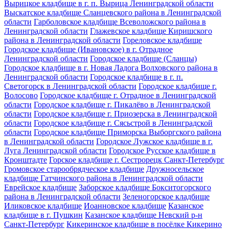
Вырицкое кладбище в г. п. Вырица Ленинградской области
Выскатское кладбище Сланцевского района в Ленинградской
области
Гарболовское кладбище Всеволожского района в
Ленинградской области
Глажевское кладбище Киришского
района в Ленинградской области
Гореловское кладбище
Городское кладбище (Ивановское) в г. Отрадное
Ленинградской области
Городское кладбище (Сланцы)
Городское кладбище в г. Новая Ладога Волховского района в
Ленинградской области
Городское кладбище в г. п.
Светогорск в Ленинградской области
Городское кладбище г.
Волосово
Городское кладбище г. Отрадное в Ленинградской
области
Городское кладбище г. Пикалёво в Ленинградской
области
Городское кладбище г. Приозерска в Ленинградской
области
Городское кладбище г. Сясьстрой в Ленинградской
области
Городское кладбище Приморска Выборгского района
в Ленинградской области
Городское Лужское кладбище в г.
Луга Ленинградской области
Городское Русское кладбище в
Кронштадте
Горское кладбище г. Сестрорецк Санкт-Петербург
Громовское старообрядческое кладбище
Дружносельское
кладбище Гатчинского района в Ленинградской области
Еврейское кладбище
Заборское кладбище Бокситогорского
района в Ленинградской области
Зеленогорское кладбище
Иликовское кладбище
Иоанновское кладбище
Казанское
кладбище в г. Пушкин
Казанское кладбище Невский р-н
Санкт-Петербург
Кикеринское кладбище в посёлке Кикерино