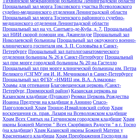
Тихвинской межрайонной больницы Ленинградской области
Прощальный зал морга Токсовского участка Всеволожского
судебно-медицинского отделения Ленинградской области
Прощальный зал морга Тосненского районного судебно-
медицинского отделения Ленинградской области
Прощальный зал на ул. Сантьяго-де-Куба, д. 7.
Прощальный
зал НИИ скорой помощи им. Джанелидзе
Прощальный зал
Николаевской больницы
Прощальный зал окружного военно-
клинического госпиталя им. З. П. Соловьёва в Санкт-
Петербурге
Прощальный зал патологоанатомического
отделения больницы № 26 в Санкт-Петербурге
Прощальный
зал при морге городской больницы № 20 на Гастелло
Прощальный зал при морге клинической больницы им. Петра
Великого (СЗГМУ им И. И. Мечникова) в Санкт-Петербурге
Прощальный зал ФГБУ «НМИЦ им. В.А. Алмазова»
Храмы для отпевания
Благовещенская церковь (Санкт-
Петербург, Приморский район)
Казанская церковь на
Казанском кладбище (Пушкин)
Рюмки Церковь Рождества
Иоанна Предтечи на кладбище в Аннино
Спасо-
Парголовский Храм
Троице-Измайловский собор
Храм
воскрешения св. прав. Лазаря на Всеволожском кладбище
Храм Всех Святых на Гатчинском городском кладбище
Храм
иконы Божией Матери " Всех Скорбящих Радости " в г. Тосно
(на кладбище)
Храм Казанской иконы Божией Матери у
Красненького кладбища
Храм Преображения Господня на