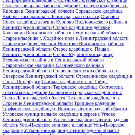
Сестрорецкое кладбище
Смоленское лютеранское кладбище
Смоленское православное кладбище
Солецкое кладбище в г.
Кириши в Ленинградской области
Сорвальское кладбище
Выборгского района в Ленинградской области
Старое и
Новое кладбища деревни Курпово Подпорожского района в
Ленинградской области
Старое кладбище в деревне
Колголемо Волховского района в Ленинградской области
Старое кладбище г. Лодейное поле в Ленинградской области
Старое кладбище деревни Немятово Волховского района в
Ленинградской области
Старое кладбище с. Паша в
Ленинградской области
Старое Муринское кладбище
Всеволожского района в Ленинградской области
Старопольское кладбище Сланцевского района в
Ленинградской области
Старосиверское кладбище в г. п.
Сиверское Ленинградской области
Стрельнинское кладбище в
Санкт-Петербурге
Таицкое кладбище в г. п. Тайцы
Ленинградской области
Тарховское кладбище Сестрорецк
Токсовское кладбище
Тосненское городское кладбище в г.
Тосно Ленинградской области
Тосненское кладбище в п.
Строение Ленинградской области
Троицкое кладбище
Труфановское кладбище г. Волхов в Ленинградской области
Угловское муниципальное кладбище в деревне Углово
Ленинградской области
Успенское кладбище Ленинградская
область
Усть-Ижорское воинское кладбище
Усть-Ижорское
кладбище
Устьинское кладбище Ленинградской области