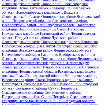
Ленинградской области
Новое Колпинское городское
кладбище
Новое Тихвинское кладбища Ленинградское
области
Новооктябрьское кладбище г. Волхов в
Ленинградской области
Овцинское кладбище Всеволожский
район Ленинградской области
Озерковское кладбище
Всеволожский район Ленинградской области
Павловское
кладбище
Песочинское кладбище Санкт-Петербург
Пижменское кладбище Гатчинский район Ленинградская
область
Поддубское кладбище Лужского района в
Ленинградской области
Покровское кладбище в Павловске
Пороховское кладбище в Санкт-Петербурге
Порошкинское
кладбище Всеволожский район Ленинградская область
Поселковое кладбище в Гаврилово Выборгского района в
Ленинградской области
Поселковое кладбище Ленинградской
области
Преображенское кладбище в г. Шлиссельбург
Ленинградской области
Пундоловское кладбище
Пятницкое
кладбище Ленинградской области
Рахьинское кладбище в
посёлке Рахья Ленинградской области
Репинское кладбище
Рябовское кладбище
Свято-Троицкое кладбище в Санкт-
Петербурге
Северное кладбище в г. Выборг Ленинградской
области
Северное кладбище Санкт-Петербурга
Серафимовское кладбище
Сергиевское кладбище
Петродворцовый район Санкт-Петербург
Сертоловское
кладбище Всеволожского района Ленинградской области