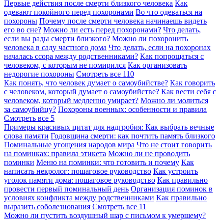
Первые действия после смерти близкого человека
Как
одевают покойного перед похоронами
Во что одеваться на
похороны
Почему после смерти человека начинаешь видеть
его во сне?
Можно ли есть перед похоронами?
Что делать,
если вы рады смерти близкого?
Можно ли похоронить
человека в саду частного дома
Что делать, если на похоронах
началась ссора между родственниками?
Как попрощаться с
человеком, с которым не помирился
Как организовать
недорогие похороны
Смотреть все
110
Как понять, что человек думает о самоубийстве?
Как говорить
с человеком, который думает о самоубийстве?
Как вести себя с
человеком, который медленно умирает?
Можно ли молиться
за самоубийцу?
Похороны военных: особенности и правила
Смотреть все
5
Примеры красивых цитат для надгробия: Как выбрать вечные
слова памяти
Годовщина смерти: как почтить память близкого
Поминальные угощения народов мира
Что не стоит говорить
на поминках: правила этикета
Можно ли не проводить
поминки
Меню на поминки: что готовить и почему
Как
написать некролог: пошаговое руководство
Как устроить
уголок памяти дома: пошаговое руководство
Как правильно
провести первый поминальный день
Организация поминок в
условиях конфликта между родственниками
Как правильно
выразить соболезнования
Смотреть все
11
Можно ли пустить воздушный шар с письмом к умершему?