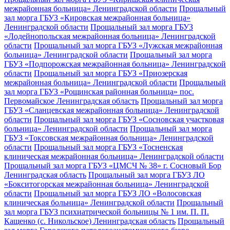
межрайонная больница» Ленинградской области
Прощальный
зал морга ГБУЗ «Кировская межрайонная больница»
Ленинградской области
Прощальный зал морга ГБУЗ
«Лодейнопольская межрайонная больница» Ленинградской
области
Прощальный зал морга ГБУЗ «Лужская межрайонная
больница» Ленинградской области
Прощальный зал морга
ГБУЗ «Подпорожская межрайонная больница» Ленинградской
области
Прощальный зал морга ГБУЗ «Приозерская
межрайонная больница» Ленинградской области
Прощальный
зал морга ГБУЗ «Рощинская районная больница» пос.
Первомайское Ленинградская область
Прощальный зал морга
ГБУЗ «Сланцевская межрайонная больница» Ленинградской
области
Прощальный зал морга ГБУЗ «Сосновская участковая
больница» Ленинградской области
Прощальный зал морга
ГБУЗ «Токсовская межрайонная больница» Ленинградской
области
Прощальный зал морга ГБУЗ «Тосненская
клиническая межрайонная больница» Ленинградской области
Прощальный зал морга ГБУЗ «ЦМСЧ № 38» г. Сосновый Бор
Ленинградская область
Прощальный зал морга ГБУЗ ЛО
«Бокситогорская межрайонная больница» Ленинградской
области
Прощальный зал морга ГБУЗ ЛО «Волосовская
клиническая больница» Ленинградской области
Прощальный
зал морга ГБУЗ психиатрической больницы № 1 им. П. П.
Кащенко (с. Никольское) Ленинградская область
Прощальный