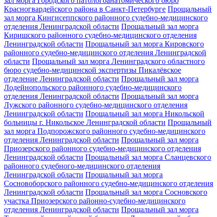
зал морга Городского патологоанатомического бюро
Красногвардейского района в Санкт-Петербурге
Прощальный
зал морга Кингисеппского районного судебно-медицинского
отделения Ленинградской области
Прощальный зал морга
Киришского районного судебно-медицинского отделения
Ленинградской области
Прощальный зал морга Кировского
районного судебно-медицинского отделения Ленинградской
области
Прощальный зал морга Ленинградского областного
бюро судебно-медицинской экспертизы Пикалёвское
отделение Ленинградской области
Прощальный зал морга
Лодейнопольского районного судебно-медицинского
отделения Ленинградской области
Прощальный зал морга
Лужского районного судебно-медицинского отделения
Ленинградской области
Прощальный зал морга Никольской
больницы г. Никольское Ленинградской области
Прощальный
зал морга Подпорожского районного судебно-медицинского
отделения Ленинградской области
Прощальный зал морга
Приозерского районного судебно-медицинского отделения
Ленинградской области
Прощальный зал морга Сланцевского
районного судебного-медицинского отделения
Ленинградской области
Прощальный зал морга
Сосновоборского районного судебно-медицинского отделения
Ленинградской области
Прощальный зал морга Сосновского
участка Приозерского районно-судебно-медицинского
отделения Ленинградской области
Прощальный зал морга