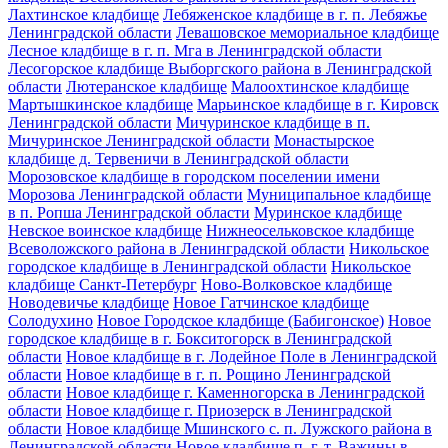
Лахтинское кладбище
Лебяженское кладбище в г. п. Лебяжье
Ленинградской области
Левашовское мемориальное кладбище
Лесное кладбище в г. п. Мга в Ленинградской области
Лесогорское кладбище Выборгского района в Ленинградской
области
Лютеранское кладбище
Малоохтинское кладбище
Мартышкинское кладбище
Марьинское кладбище в г. Кировск
Ленинградской области
Мичуринское кладбище в п.
Мичуринское Ленинградской области
Монастырское
кладбище д. Тервеничи в Ленинградской области
Морозовское кладбище в городском поселении имени
Морозова Ленинградской области
Муниципальное кладбище
в п. Ропша Ленинградской области
Муринское кладбище
Невское воинское кладбище
Нижнеосельковское кладбище
Всеволожского района в Ленинградской области
Никольское
городское кладбище в Ленинградской области
Никольское
кладбище Санкт-Петербург
Ново-Волковское кладбище
Новодевичье кладбище
Новое Гатчинское кладбище
Солодухино
Новое Городское кладбище (Бабигонское)
Новое
городское кладбище в г. Бокситогорск в Ленинградской
области
Новое кладбище в г. Лодейное Поле в Ленинградской
области
Новое кладбище в г. п. Рощино Ленинградской
области
Новое кладбище г. Каменногорска в Ленинградской
области
Новое кладбище г. Приозерск в Ленинградской
области
Новое кладбище Мшинского с. п. Лужского района в
Ленинградской области
Новое кладбище п. г. т. Важины в