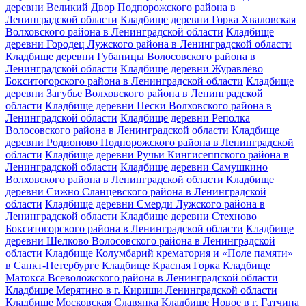
деревни Великий Двор Подпорожского района в
Ленинградской области
Кладбище деревни Горка Хваловская
Волховского района в Ленинградской области
Кладбище
деревни Городец Лужского района в Ленинградской области
Кладбище деревни Губаницы Волосовского района в
Ленинградской области
Кладбище деревни Журавлёво
Бокситогорского района в Ленинградской области
Кладбище
деревни Загубье Волховского района в Ленинградской
области
Кладбище деревни Пески Волховского района в
Ленинградской области
Кладбище деревни Реполка
Волосовского района в Ленинградской области
Кладбище
деревни Родионово Подпорожского района в Ленинградской
области
Кладбище деревни Ручьи Кингисеппского района в
Ленинградской области
Кладбище деревни Самушкино
Волховского района в Ленинградской области
Кладбище
деревни Сижно Сланцевского района в Ленинградской
области
Кладбище деревни Смерди Лужского района в
Ленинградской области
Кладбище деревни Стехново
Бокситогорского района в Ленинградской области
Кладбище
деревни Шелково Волосовского района в Ленинградской
области
Кладбище Колумбарий крематория и «Поле памяти»
в Санкт-Петербурге
Кладбище Красная Горка
Кладбище
Матокса Всеволожского района в Ленинградской области
Кладбище Мерятино в г. Кириши Ленинградской области
Кладбище Московская Славянка
Кладбище Новое в г. Гатчина