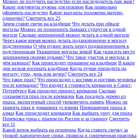
Можно ли получить наследство если наследодатель еще жив?
Какие документы нужны для похорон
Как правильно
оформить наследство
Какие выплаты положены матери-
одиночке?
Смотреть все
25
Зачем ставят свечи на кладбище
Что делать при обвале
могилы
Можно ли похоронить бывших супругов в одной
могиле
Сколько захоронений можно делать в одной могиле
Через какое время можно делать подзахоронение в могилу
родственника
О чём нужно знать перед подзахоронением к
родственникам
Украшение могилы зимой
Как украсить место
захоронения своими руками?
Что такое участок и могила: в
чём разница?
Как происходит прощание на кладбище
В какие
дни нельзя посещать кладбище
Когда лучше приходить на
могилу: утро, день или вечер?
Смотреть все
24
Что такое прах?
Что происходит с костями и ногтями человека
после кремации?
Что входит в стоимость кремации в Санкт-
Петербурге
Как проходит процесс кремации
Сколько
сохраняется прах после кремации
Как посадить дерево из
праха: экологичный способ увековечить память
Можно ли
хранить прах в домашних условиях
Превращение праха в
алмаз
Как происходит кремация
Как выбрать урну для праха
Перевозка урны с прахом по России и за границу
Смотреть
все
11
Какой венок выбрать на похороны
Когда ставить свечку за
упокой: канонические сроки, правила и современная практика