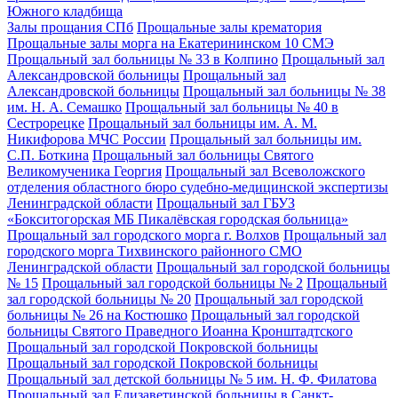
Южного кладбища
Залы прощания СПб
Прощальные залы крематория
Прощальные залы морга на Екатерининском 10 СМЭ
Прощальный зал больницы № 33 в Колпино
Прощальный зал
Александровской больницы
Прощальный зал
Александровской больницы
Прощальный зал больницы № 38
им. Н. А. Семашко
Прощальный зал больницы № 40 в
Сестрорецке
Прощальный зал больницы им. А. М.
Никифорова МЧС России
Прощальный зал больницы им.
С.П. Боткина
Прощальный зал больницы Святого
Великомученика Георгия
Прощальный зал Всеволожского
отделения областного бюро судебно-медицинской экспертизы
Ленинградской области
Прощальный зал ГБУЗ
«Бокситогорская МБ Пикалёвская городская больница»
Прощальный зал городского морга г. Волхов
Прощальный зал
городского морга Тихвинского районного СМО
Ленинградской области
Прощальный зал городской больницы
№ 15
Прощальный зал городской больницы № 2
Прощальный
зал городской больницы № 20
Прощальный зал городской
больницы № 26 на Костюшко
Прощальный зал городской
больницы Святого Праведного Иоанна Кронштадтского
Прощальный зал городской Покровской больницы
Прощальный зал городской Покровской больницы
Прощальный зал детской больницы № 5 им. Н. Ф. Филатова
Прощальный зал Елизаветинской больницы в Санкт-