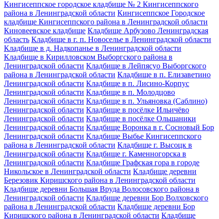
Кингисеппское городское кладбище № 2 Кингисеппского
района в Ленинградской области
Кингисеппское Городское
кладбище Кингисеппского района в Ленинградской области
Киновеевское кладбище
Кладбище Арбузово Ленинградская
область
Кладбище в г. п. Новоселье в Ленинградской области
Кладбище в д. Надкопанье в Ленинградской области
Кладбище в Кирилловском Выборгского района в
Ленинградской области
Кладбище в Лейпясуо Выборгского
района в Ленинградской области
Кладбище в п. Елизаветино
Ленинградской области
Кладбище в п. Лисино-Корпус
Ленинградской области
Кладбище в п. Молодцово
Ленинградской области
Кладбище в п. Ульяновка (Саблино)
Ленинградской области
Кладбище в посёлке Ильичёво
Ленинградской области
Кладбище в посёлке Ольшаники
Ленинградской области
Кладбище Воронка в г. Сосновый Бор
Ленинградской области
Кладбище Выбье Кингисеппского
района в Ленинградской области
Кладбище г. Высоцк в
Ленинградской области
Кладбище г. Каменногорска в
Ленинградской области
Кладбище Графская гора в городе
Никольское в Ленинградской области
Кладбище деревни
Березовик Киришского района в Ленинградской области
Кладбище деревни Большая Вруда Волосовского района в
Ленинградской области
Кладбище деревни Бор Волховского
района в Ленинградской области
Кладбище деревни Бор
Киришского района в Ленинградской области
Кладбище