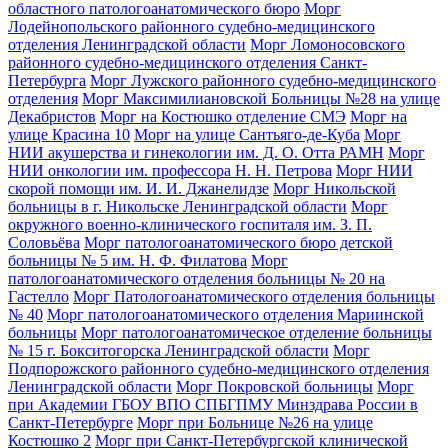
областного патологоанатомического бюро
Морг
Лодейнопольского районного судебно-медицинского
отделения Ленинградской области
Морг Ломоносовского
районного судебно-медицинского отделения Санкт-
Петербурга
Морг Лужского районного судебно-медицинского
отделения
Морг Максимилиановской Больницы №28 на улице
Декабристов
Морг на Костюшко отделение СМЭ
Морг на
улице Красина 10
Морг на улице Сантьяго-де-Куба
Морг
НИИ акушерства и гинекологии им. Д. О. Отта РАМН
Морг
НИИ онкологии им. профессора Н. Н. Петрова
Морг НИИ
скорой помощи им. И. И. Джанелидзе
Морг Никольской
больницы в г. Никольске Ленинградской области
Морг
окружного военно-клинического госпиталя им. З. П.
Соловьёва
Морг патологоанатомического бюро детской
больницы № 5 им. Н. Ф. Филатова
Морг
патологоанатомического отделения больницы № 20 на
Гастелло
Морг Патологоанатомического отделения больницы
№ 40
Морг патологоанатомического отделения Мариинской
больницы
Морг патологоанатомическое отделение больницы
№ 15 г. Бокситогорска Ленинградской области
Морг
Подпорожского районного судебно-медицинского отделения
Ленинградской области
Морг Покровской больницы
Морг
при Академии ГБОУ ВПО СПБГПМУ Минздрава России в
Санкт-Петербурге
Морг при Больнице №26 на улице
Костюшко 2
Морг при Санкт-Петербургской клинической