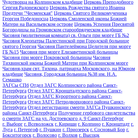
Чудотворца на Колпинском кладбище
Церковь Преподобного
Сергия Радонежского
Церковь Рождества святого Иоанна
Предтечи "Чесменская"
Церковь Святого Великомученика
Георгия Победоносца
Церковь Смоленской иконы Божией
Матери на Васильевском острове
Церковь Успения Пресвятой
Богородицы на Громовском старообрядческом кладбище
Часовня (молитвенная комната) св. Ольги при морге ГБ №2
Часовня Клеопатры Палестинской при Городской больнице
святого Георгия
Часовня Пантелеймона Целителя при морге
ГБ №15
Часовня при морге Елизаветинской больницы
Часовня при морге Покровской больницы
Часовня
Тихвинской иконы Божией Матери при Колпинском морге
Часовня-храм свт. Тихона, патриарха Московского, на Южном
кладбище
Часовня, Городская больница №38 им. Н.А.
Семашко
ЗАГСы СПб
Отдел ЗАГС Колпинского района Санкт-
Петербурга
Отдел ЗАГС Кронштадтского района Санкт-
Петербурга
Отдел ЗАГС Курортного района Санкт-
Петербурга
Отдел ЗАГС Петродворцового района Санкт-
Петербурга
Отдел регистрации смерти ЗАГСа Пушкинского
района Санкт-Петербурга
Получение гербового свидетельства
о смерти ЗАГС на ул. Достоевского д. 9 Санкт-Петербург
г. Выборг
г. Всеволожск
г. Кириши
г. Колпино
г. Кронштадт
г.
Луга
г. Петергоф
г. Пушкин
г. Приозерск
г. Сосновый Бор
г.
Бокситогорск
г. Волосово
г. Волхов
г. Высоцк