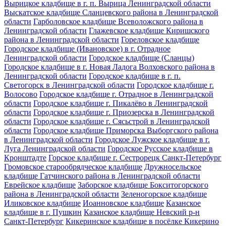
Вырицкое кладбище в г. п. Вырица Ленинградской области
Выскатское кладбище Сланцевского района в Ленинградской
области
Гарболовское кладбище Всеволожского района в
Ленинградской области
Глажевское кладбище Киришского
района в Ленинградской области
Гореловское кладбище
Городское кладбище (Ивановское) в г. Отрадное
Ленинградской области
Городское кладбище (Сланцы)
Городское кладбище в г. Новая Ладога Волховского района в
Ленинградской области
Городское кладбище в г. п.
Светогорск в Ленинградской области
Городское кладбище г.
Волосово
Городское кладбище г. Отрадное в Ленинградской
области
Городское кладбище г. Пикалёво в Ленинградской
области
Городское кладбище г. Приозерска в Ленинградской
области
Городское кладбище г. Сясьстрой в Ленинградской
области
Городское кладбище Приморска Выборгского района
в Ленинградской области
Городское Лужское кладбище в г.
Луга Ленинградской области
Городское Русское кладбище в
Кронштадте
Горское кладбище г. Сестрорецк Санкт-Петербург
Громовское старообрядческое кладбище
Дружносельское
кладбище Гатчинского района в Ленинградской области
Еврейское кладбище
Заборское кладбище Бокситогорского
района в Ленинградской области
Зеленогорское кладбище
Иликовское кладбище
Иоанновское кладбище
Казанское
кладбище в г. Пушкин
Казанское кладбище Невский р-н
Санкт-Петербург
Кикеринское кладбище в посёлке Кикерино