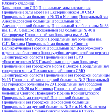
Южного кладбища
Залы прощания СПб
Прощальные залы крематория
Прощальные залы морга на Екатерининском 10 СМЭ
Прощальный зал больницы № 33 в Колпино
Прощальный зал
Александровской больницы
Прощальный зал
Александровской больницы
Прощальный зал больницы № 38
им. Н. А. Семашко
Прощальный зал больницы № 40 в
Сестрорецке
Прощальный зал больницы им. А. М.
Никифорова МЧС России
Прощальный зал больницы им.
С.П. Боткина
Прощальный зал больницы Святого
Великомученика Георгия
Прощальный зал Всеволожского
отделения областного бюро судебно-медицинской экспертизы
Ленинградской области
Прощальный зал ГБУЗ
«Бокситогорская МБ Пикалёвская городская больница»
Прощальный зал городского морга г. Волхов
Прощальный зал
городского морга Тихвинского районного СМО
Ленинградской области
Прощальный зал городской больницы
№ 15
Прощальный зал городской больницы № 2
Прощальный
зал городской больницы № 20
Прощальный зал городской
больницы № 26 на Костюшко
Прощальный зал городской
больницы Святого Праведного Иоанна Кронштадтского
Прощальный зал городской Покровской больницы
Прощальный зал городской Покровской больницы
Прощальный зал детской больницы № 5 им. Н. Ф. Филатова
Прощальный зал Елизаветинской больницы в Санкт-