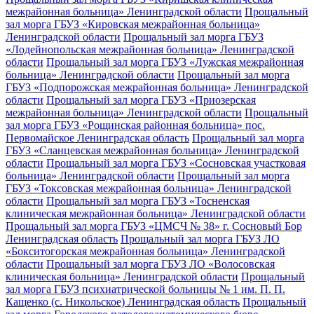
межрайонная больница» Ленинградской области
Прощальный
зал морга ГБУЗ «Кировская межрайонная больница»
Ленинградской области
Прощальный зал морга ГБУЗ
«Лодейнопольская межрайонная больница» Ленинградской
области
Прощальный зал морга ГБУЗ «Лужская межрайонная
больница» Ленинградской области
Прощальный зал морга
ГБУЗ «Подпорожская межрайонная больница» Ленинградской
области
Прощальный зал морга ГБУЗ «Приозерская
межрайонная больница» Ленинградской области
Прощальный
зал морга ГБУЗ «Рощинская районная больница» пос.
Первомайское Ленинградская область
Прощальный зал морга
ГБУЗ «Сланцевская межрайонная больница» Ленинградской
области
Прощальный зал морга ГБУЗ «Сосновская участковая
больница» Ленинградской области
Прощальный зал морга
ГБУЗ «Токсовская межрайонная больница» Ленинградской
области
Прощальный зал морга ГБУЗ «Тосненская
клиническая межрайонная больница» Ленинградской области
Прощальный зал морга ГБУЗ «ЦМСЧ № 38» г. Сосновый Бор
Ленинградская область
Прощальный зал морга ГБУЗ ЛО
«Бокситогорская межрайонная больница» Ленинградской
области
Прощальный зал морга ГБУЗ ЛО «Волосовская
клиническая больница» Ленинградской области
Прощальный
зал морга ГБУЗ психиатрической больницы № 1 им. П. П.
Кащенко (с. Никольское) Ленинградская область
Прощальный