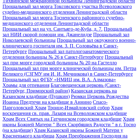
Тихвинской межрайонной больницы Ленинградской области
Прощальный зал морга Токсовского участка Всеволожского
судебно-медицинского отделения Ленинградской области
Прощальный зал морга Тосненского районного судебно-
медицинского отделения Ленинградской области
Прощальный зал на ул. Сантьяго-де-Куба, д. 7.
Прощальный
зал НИИ скорой помощи им. Джанелидзе
Прощальный зал
Николаевской больницы
Прощальный зал окружного военно-
клинического госпиталя им. З. П. Соловьёва в Санкт-
Петербурге
Прощальный зал патологоанатомического
отделения больницы № 26 в Санкт-Петербурге
Прощальный
зал при морге городской больницы № 20 на Гастелло
Прощальный зал при морге клинической больницы им. Петра
Великого (СЗГМУ им И. И. Мечникова) в Санкт-Петербурге
Прощальный зал ФГБУ «НМИЦ им. В.А. Алмазова»
Храмы для отпевания
Благовещенская церковь (Санкт-
Петербург, Приморский район)
Казанская церковь на
Казанском кладбище (Пушкин)
Рюмки Церковь Рождества
Иоанна Предтечи на кладбище в Аннино
Спасо-
Парголовский Храм
Троице-Измайловский собор
Храм
воскрешения св. прав. Лазаря на Всеволожском кладбище
Храм Всех Святых на Гатчинском городском кладбище
Храм
иконы Божией Матери " Всех Скорбящих Радости " в г. Тосно
(на кладбище)
Храм Казанской иконы Божией Матери у
Красненького кладбища
Храм Преображения Господня на