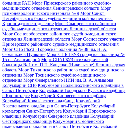
больнице РАН
Морг Приозерского районного судебно-
медицинского отделения Ленинградской области
Морг
психоневрологического интерната № 9
Морг Санкт-
Петербургского бюро судебно-медицинской экспертизы
Кронштадтское отделение
Морг Сланцевского районного
судебно-медицинского отделения Ленинградской области
Морг Сосновоборского районного судебно-медицинского
отделения Ленинградской области
Морг Сосновского участка
Приозерского районного судебно-медицинского отделения
Морг СПб ГБУЗ «Городская больница № 38 им. Н. А.
Семашко» в Пушкине
Морг СПБ ГБУЗ городская больница №
15 на Авангардной
Морг СПб ГБУЗ психиатрической
больницы № 1 им. П.П. Кащенко (Никольское) Ленинградская
область
Морг Тихвинского районного судебно-медицинского
отделения
Морг Тосненского судебно-медицинского
отделения
Морг Федерального НИИ им. В. А. Алмазова
Колумбарии СПб
Колумбарий Большеохтинского кладбища в
Санкт-Петербурге
Колумбарий Городского Русского кладбища
в Кронштадте
Колумбарий Киновеевского кладбища
Колумбарий Ковалёвского кладбища
Колумбарий
Красненького кладбища в Санкт-Петербурге
Колумбарий
крематория Cанкт-Петербурга
Колумбарий Пороховского
кладбища
Колумбарий Северного кладбища
Колумбарий
Сестрорецкого кладбища
Колумбарий Смоленского
православного кладбища в Санкт-Петербурге
Колумбарий