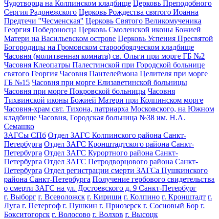
Чудотворца на Колпинском кладбище
Церковь Преподобного
Сергия Радонежского
Церковь Рождества святого Иоанна
Предтечи "Чесменская"
Церковь Святого Великомученика
Георгия Победоносца
Церковь Смоленской иконы Божией
Матери на Васильевском острове
Церковь Успения Пресвятой
Богородицы на Громовском старообрядческом кладбище
Часовня (молитвенная комната) св. Ольги при морге ГБ №2
Часовня Клеопатры Палестинской при Городской больнице
святого Георгия
Часовня Пантелеймона Целителя при морге
ГБ №15
Часовня при морге Елизаветинской больницы
Часовня при морге Покровской больницы
Часовня
Тихвинской иконы Божией Матери при Колпинском морге
Часовня-храм свт. Тихона, патриарха Московского, на Южном
кладбище
Часовня, Городская больница №38 им. Н.А.
Семашко
ЗАГСы СПб
Отдел ЗАГС Колпинского района Санкт-
Петербурга
Отдел ЗАГС Кронштадтского района Санкт-
Петербурга
Отдел ЗАГС Курортного района Санкт-
Петербурга
Отдел ЗАГС Петродворцового района Санкт-
Петербурга
Отдел регистрации смерти ЗАГСа Пушкинского
района Санкт-Петербурга
Получение гербового свидетельства
о смерти ЗАГС на ул. Достоевского д. 9 Санкт-Петербург
г. Выборг
г. Всеволожск
г. Кириши
г. Колпино
г. Кронштадт
г.
Луга
г. Петергоф
г. Пушкин
г. Приозерск
г. Сосновый Бор
г.
Бокситогорск
г. Волосово
г. Волхов
г. Высоцк