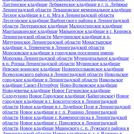
Лахтинское кладбище
Лебяженское кладбище в г. п. Лебяжье
Ленинградской области
Левашовское мемориальное кладбище
Лесное кладбище в г. п. Мга в Ленинградской области
Лесогорское кладбище Выборгского района в Ленинградской
области
Лютеранское кладбище
Малоохтинское кладбище
Мартышкинское кладбище
Марьинское кладбище в г. Кировск
Ленинградской области
Мичуринское кладбище в п.
Мичуринское Ленинградской области
Монастырское
кладбище д. Тервеничи в Ленинградской области
Морозовское кладбище в городском поселении имени
Морозова Ленинградской области
Муниципальное кладбище
в п. Ропша Ленинградской области
Муринское кладбище
Невское воинское кладбище
Нижнеосельковское кладбище
Всеволожского района в Ленинградской области
Никольское
городское кладбище в Ленинградской области
Никольское
кладбище Санкт-Петербург
Ново-Волковское кладбище
Новодевичье кладбище
Новое Гатчинское кладбище
Солодухино
Новое Городское кладбище (Бабигонское)
Новое
городское кладбище в г. Бокситогорск в Ленинградской
области
Новое кладбище в г. Лодейное Поле в Ленинградской
области
Новое кладбище в г. п. Рощино Ленинградской
области
Новое кладбище г. Каменногорска в Ленинградской
области
Новое кладбище г. Приозерск в Ленинградской
области
Новое кладбище Мшинского с. п. Лужского района в
Ленинградской области
Новое кладбище п. г. т. Важины в