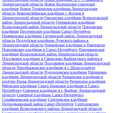
Ленинградской области
Новое Колпинское городское
кладбище
Новое Тихвинское кладбища Ленинградское
области
Новооктябрьское кладбище г. Волхов в
Ленинградской области
Овцинское кладбище Всеволожский
район Ленинградской области
Озерковское кладбище
Всеволожский район Ленинградской области
Павловское
кладбище
Песочинское кладбище Санкт-Петербург
Пижменское кладбище Гатчинский район Ленинградская
область
Поддубское кладбище Лужского района в
Ленинградской области
Покровское кладбище в Павловске
Пороховское кладбище в Санкт-Петербурге
Порошкинское
кладбище Всеволожский район Ленинградская область
Поселковое кладбище в Гаврилово Выборгского района в
Ленинградской области
Поселковое кладбище Ленинградской
области
Преображенское кладбище в г. Шлиссельбург
Ленинградской области
Пундоловское кладбище
Пятницкое
кладбище Ленинградской области
Рахьинское кладбище в
посёлке Рахья Ленинградской области
Репинское кладбище
Рябовское кладбище
Свято-Троицкое кладбище в Санкт-
Петербурге
Северное кладбище в г. Выборг Ленинградской
области
Северное кладбище Санкт-Петербурга
Серафимовское кладбище
Сергиевское кладбище
Петродворцовый район Санкт-Петербург
Сертоловское
кладбище Всеволожского района Ленинградской области