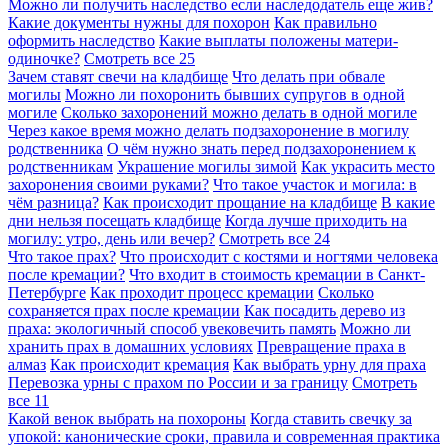
Можно ли получить наследство если наследодатель еще жив?
Какие документы нужны для похорон
Как правильно
оформить наследство
Какие выплаты положены матери-
одиночке?
Смотреть все
25
Зачем ставят свечи на кладбище
Что делать при обвале
могилы
Можно ли похоронить бывших супругов в одной
могиле
Сколько захоронений можно делать в одной могиле
Через какое время можно делать подзахоронение в могилу
родственника
О чём нужно знать перед подзахоронением к
родственникам
Украшение могилы зимой
Как украсить место
захоронения своими руками?
Что такое участок и могила: в
чём разница?
Как происходит прощание на кладбище
В какие
дни нельзя посещать кладбище
Когда лучше приходить на
могилу: утро, день или вечер?
Смотреть все
24
Что такое прах?
Что происходит с костями и ногтями человека
после кремации?
Что входит в стоимость кремации в Санкт-
Петербурге
Как проходит процесс кремации
Сколько
сохраняется прах после кремации
Как посадить дерево из
праха: экологичный способ увековечить память
Можно ли
хранить прах в домашних условиях
Превращение праха в
алмаз
Как происходит кремация
Как выбрать урну для праха
Перевозка урны с прахом по России и за границу
Смотреть
все
11
Какой венок выбрать на похороны
Когда ставить свечку за
упокой: канонические сроки, правила и современная практика