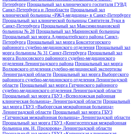
Петербурге
Прощальный зал клинического госпиталя ГУВД
Санкт-Петербурга и Ленобласти
Прощальный зал
клинической больницы «РЖД-медицина» в Санкт-Петербурге
Прощальный зал клинической больницы Святителя Луки в
Санкт-Петербурга
Прощальный зал Максимилиановской
больницы № 28
Прощальный зал Мариинской больницы
Прощальный зал морга Адмиралтейского района Санкт-
Петербурга
Прощальный зал морга Бокситогорского
районного судебно-медицинского отделения
Прощальный зал
морга больницы № 31 Санкт-Петербурга
Прощальный зал
морга Волосовского районного судебно-медицинского
отделения Ленинградского района
Прощальный зал морга
Волховского отделения судебно-медицинской экспертизы
Ленинградской области
Прощальный зал морга Выборгского
районного судебно-медицинского отделения Ленинградской
области
Прощальный зал морга Гатчинского районного
судебно-медицинского отделения Ленинградской области
Прощальный зал морга ГБУЗ «Всеволожская районная
клиническая больница» Ленинградской области
Прощальный
зал морга ГБУЗ «Выборгская межрайонная больница»
Ленинградской области
Прощальный зал морга ГБУЗ
«Гатчинская межрайонная больница» Ленинградской области
Прощальный зал морга ГБУЗ «Кингисеппская межрайонная
больница им. Н. Прохорова» Ленинградской области
Прощальный зал морга ГБУЗ «Киришская клиническая