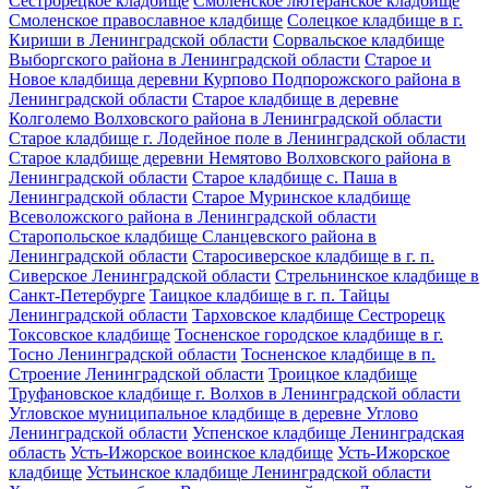
Сестрорецкое кладбище
Смоленское лютеранское кладбище
Смоленское православное кладбище
Солецкое кладбище в г.
Кириши в Ленинградской области
Сорвальское кладбище
Выборгского района в Ленинградской области
Старое и
Новое кладбища деревни Курпово Подпорожского района в
Ленинградской области
Старое кладбище в деревне
Колголемо Волховского района в Ленинградской области
Старое кладбище г. Лодейное поле в Ленинградской области
Старое кладбище деревни Немятово Волховского района в
Ленинградской области
Старое кладбище с. Паша в
Ленинградской области
Старое Муринское кладбище
Всеволожского района в Ленинградской области
Старопольское кладбище Сланцевского района в
Ленинградской области
Старосиверское кладбище в г. п.
Сиверское Ленинградской области
Стрельнинское кладбище в
Санкт-Петербурге
Таицкое кладбище в г. п. Тайцы
Ленинградской области
Тарховское кладбище Сестрорецк
Токсовское кладбище
Тосненское городское кладбище в г.
Тосно Ленинградской области
Тосненское кладбище в п.
Строение Ленинградской области
Троицкое кладбище
Труфановское кладбище г. Волхов в Ленинградской области
Угловское муниципальное кладбище в деревне Углово
Ленинградской области
Успенское кладбище Ленинградская
область
Усть-Ижорское воинское кладбище
Усть-Ижорское
кладбище
Устьинское кладбище Ленинградской области