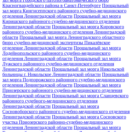
зал морга Городского патологоанатомического бюро
Красногвардейского района в Санкт-Петербурге
Прощальный
зал морга Кингисеппского районного судебно-медицинского
отделения Ленинградской области
Прощальный зал морга
Киришского районного судебно-медицинского отделения
Ленинградской области
Прощальный зал морга Кировского
районного судебно-медицинского отделения Ленинградской
области
Прощальный зал морга Ленинградского областного
бюро судебно-медицинской экспертизы Пикалёвское
отделение Ленинградской области
Прощальный зал морга
Лодейнопольского районного судебно-медицинского
отделения Ленинградской области
Прощальный зал морга
Лужского районного судебно-медицинского отделения
Ленинградской области
Прощальный зал морга Никольской
больницы г. Никольское Ленинградской области
Прощальный
зал морга Подпорожского районного судебно-медицинского
отделения Ленинградской области
Прощальный зал морга
Приозерского районного судебно-медицинского отделения
Ленинградской области
Прощальный зал морга Сланцевского
районного судебного-медицинского отделения
Ленинградской области
Прощальный зал морга
Сосновоборского районного судебно-медицинского отделения
Ленинградской области
Прощальный зал морга Сосновского
участка Приозерского районно-судебно-медицинского
отделения Ленинградской области
Прощальный зал морга