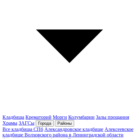
Кладбища
Крематорий
Морги
Колумбарии
Залы прощания
Храмы
ЗАГСы
Города
Районы
Все кладбища СПб
Александровское кладбище
Алексеевское
кладбище Волховского района в Ленинградской области