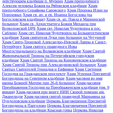
действующем кладбище п. Мурино
Храм преподобного
Алексия человека Божия на Рябовском кладбище
Храм
преподобного Серафима Саровского
Храм Пророка Илии на
Пороховых
Храм св. ап. и ев. Иоанна Богослова (на
Богословском кладбище)
Храм св. ап. Павла в Мариинской
больнице
Храм св. Архистратига Божия Михаила при
Всеволожской ЦРБ
Храм свт. Николая Чудотворца в пос.
Саблино
Храм свт. Николая Чудотворца на Большеохтинском
кладбище
Храм святителя Луки при больнице на Чугунной
Храм Свято-Троицкой Александро-Невской Лавры в Санкт-
Петербурге
Храм святого праведного Иова
Многострадального на Волковском кладбище
Храм Святой
Живоначальной Троицы на Петергофском городском
кладбище
Храм Святой Троицы на Киновеевском кладбище
Храм Святой Троицы при Александровской больнице
Храм
Святых Святителей Геннадия и Евфимия
Храм Сретения
Господня на Гражданском проспекте
Храм Успения Пресвятой
Богородицы на Северном кладбище
Храм-часовня во имя
иконы Божией Матери при 26-й больнице
Храм-часовня
Преображения Господня на Преображенском кладбище (им. 9
января)
Храм-часовня при морге НИИ Скорой помощи им.
Джанелидзе
Храм-часовня святой праведной Мариамны на
Пундоловском кладбище
Церковь Благовещения Пресвятой
Богородицы в Парголово
Церковь Благовещения Пресвятой
Богородицы на кладбище Красная горка
Церковь Николая