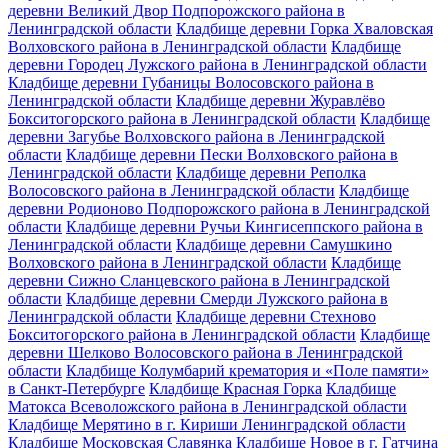
деревни Великий Двор Подпорожского района в
Ленинградской области
Кладбище деревни Горка Хваловская
Волховского района в Ленинградской области
Кладбище
деревни Городец Лужского района в Ленинградской области
Кладбище деревни Губаницы Волосовского района в
Ленинградской области
Кладбище деревни Журавлёво
Бокситогорского района в Ленинградской области
Кладбище
деревни Загубье Волховского района в Ленинградской
области
Кладбище деревни Пески Волховского района в
Ленинградской области
Кладбище деревни Реполка
Волосовского района в Ленинградской области
Кладбище
деревни Родионово Подпорожского района в Ленинградской
области
Кладбище деревни Ручьи Кингисеппского района в
Ленинградской области
Кладбище деревни Самушкино
Волховского района в Ленинградской области
Кладбище
деревни Сижно Сланцевского района в Ленинградской
области
Кладбище деревни Смерди Лужского района в
Ленинградской области
Кладбище деревни Стехново
Бокситогорского района в Ленинградской области
Кладбище
деревни Шелково Волосовского района в Ленинградской
области
Кладбище Колумбарий крематория и «Поле памяти»
в Санкт-Петербурге
Кладбище Красная Горка
Кладбище
Матокса Всеволожского района в Ленинградской области
Кладбище Мерятино в г. Кириши Ленинградской области
Кладбище Московская Славянка
Кладбище Новое в г. Гатчина