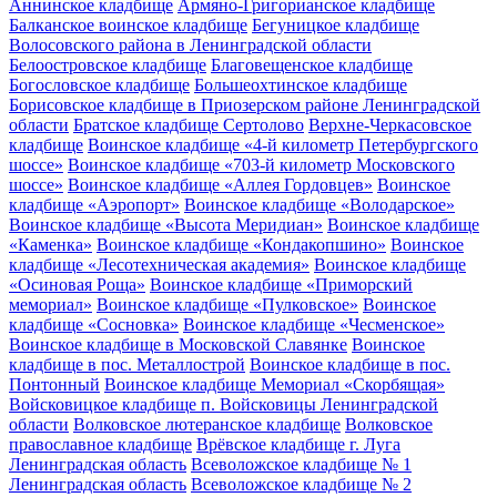
Аннинское кладбище
Армяно-Григорианское кладбище
Балканское воинское кладбище
Бегуницкое кладбище
Волосовского района в Ленинградской области
Белоостровское кладбище
Благовещенское кладбище
Богословское кладбище
Большеохтинское кладбище
Борисовское кладбище в Приозерском районе Ленинградской
области
Братское кладбище Сертолово
Верхне-Черкасовское
кладбище
Воинское кладбище «4-й километр Петербургского
шоссе»
Воинское кладбище «703-й километр Московского
шоссе»
Воинское кладбище «Аллея Гордовцев»
Воинское
кладбище «Аэропорт»
Воинское кладбище «Володарское»
Воинское кладбище «Высота Меридиан»
Воинское кладбище
«Каменка»
Воинское кладбище «Кондакопшино»
Воинское
кладбище «Лесотехническая академия»
Воинское кладбище
«Осиновая Роща»
Воинское кладбище «Приморский
мемориал»
Воинское кладбище «Пулковское»
Воинское
кладбище «Сосновка»
Воинское кладбище «Чесменское»
Воинское кладбище в Московской Славянке
Воинское
кладбище в пос. Металлострой
Воинское кладбище в пос.
Понтонный
Воинское кладбище Мемориал «Скорбящая»
Войсковицкое кладбище п. Войсковицы Ленинградской
области
Волковское лютеранское кладбище
Волковское
православное кладбище
Врёвское кладбище г. Луга
Ленинградская область
Всеволожское кладбище № 1
Ленинградская область
Всеволожское кладбище № 2