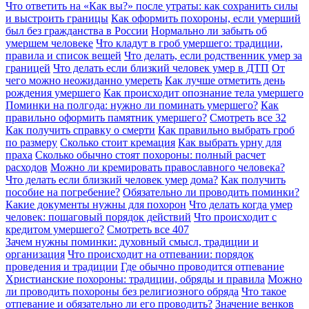
Что ответить на «Как вы?» после утраты: как сохранить силы
и выстроить границы
Как оформить похороны, если умерший
был без гражданства в России
Нормально ли забыть об
умершем человеке
Что кладут в гроб умершего: традиции,
правила и список вещей
Что делать, если родственник умер за
границей
Что делать если близкий человек умер в ДТП
От
чего можно неожиданно умереть
Как лучше отметить день
рождения умершего
Как происходит опознание тела умершего
Поминки на полгода: нужно ли поминать умершего?
Как
правильно оформить памятник умершего?
Смотреть все
32
Как получить справку о смерти
Как правильно выбрать гроб
по размеру
Сколько стоит кремация
Как выбрать урну для
праха
Сколько обычно стоят похороны: полный расчет
расходов
Можно ли кремировать православного человека?
Что делать если близкий человек умер дома?
Как получить
пособие на погребение?
Обязательно ли проводить поминки?
Какие документы нужны для похорон
Что делать когда умер
человек: пошаговый порядок действий
Что происходит с
кредитом умершего?
Смотреть все
407
Зачем нужны поминки: духовный смысл, традиции и
организация
Что происходит на отпевании: порядок
проведения и традиции
Где обычно проводится отпевание
Христианские похороны: традиции, обряды и правила
Можно
ли проводить похороны без религиозного обряда
Что такое
отпевание и обязательно ли его проводить?
Значение венков