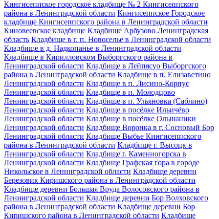
Кингисеппское городское кладбище № 2 Кингисеппского
района в Ленинградской области
Кингисеппское Городское
кладбище Кингисеппского района в Ленинградской области
Киновеевское кладбище
Кладбище Арбузово Ленинградская
область
Кладбище в г. п. Новоселье в Ленинградской области
Кладбище в д. Надкопанье в Ленинградской области
Кладбище в Кирилловском Выборгского района в
Ленинградской области
Кладбище в Лейпясуо Выборгского
района в Ленинградской области
Кладбище в п. Елизаветино
Ленинградской области
Кладбище в п. Лисино-Корпус
Ленинградской области
Кладбище в п. Молодцово
Ленинградской области
Кладбище в п. Ульяновка (Саблино)
Ленинградской области
Кладбище в посёлке Ильичёво
Ленинградской области
Кладбище в посёлке Ольшаники
Ленинградской области
Кладбище Воронка в г. Сосновый Бор
Ленинградской области
Кладбище Выбье Кингисеппского
района в Ленинградской области
Кладбище г. Высоцк в
Ленинградской области
Кладбище г. Каменногорска в
Ленинградской области
Кладбище Графская гора в городе
Никольское в Ленинградской области
Кладбище деревни
Березовик Киришского района в Ленинградской области
Кладбище деревни Большая Вруда Волосовского района в
Ленинградской области
Кладбище деревни Бор Волховского
района в Ленинградской области
Кладбище деревни Бор
Киришского района в Ленинградской области
Кладбище