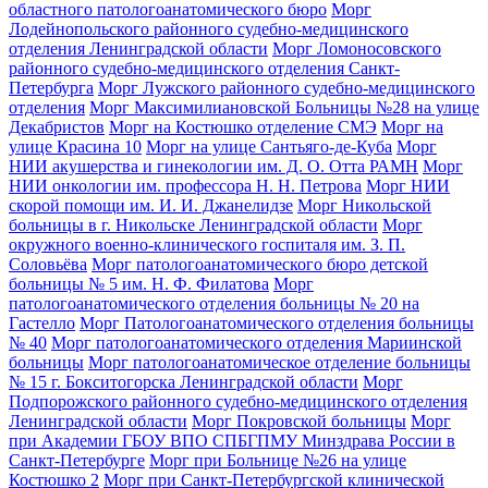
областного патологоанатомического бюро
Морг
Лодейнопольского районного судебно-медицинского
отделения Ленинградской области
Морг Ломоносовского
районного судебно-медицинского отделения Санкт-
Петербурга
Морг Лужского районного судебно-медицинского
отделения
Морг Максимилиановской Больницы №28 на улице
Декабристов
Морг на Костюшко отделение СМЭ
Морг на
улице Красина 10
Морг на улице Сантьяго-де-Куба
Морг
НИИ акушерства и гинекологии им. Д. О. Отта РАМН
Морг
НИИ онкологии им. профессора Н. Н. Петрова
Морг НИИ
скорой помощи им. И. И. Джанелидзе
Морг Никольской
больницы в г. Никольске Ленинградской области
Морг
окружного военно-клинического госпиталя им. З. П.
Соловьёва
Морг патологоанатомического бюро детской
больницы № 5 им. Н. Ф. Филатова
Морг
патологоанатомического отделения больницы № 20 на
Гастелло
Морг Патологоанатомического отделения больницы
№ 40
Морг патологоанатомического отделения Мариинской
больницы
Морг патологоанатомическое отделение больницы
№ 15 г. Бокситогорска Ленинградской области
Морг
Подпорожского районного судебно-медицинского отделения
Ленинградской области
Морг Покровской больницы
Морг
при Академии ГБОУ ВПО СПБГПМУ Минздрава России в
Санкт-Петербурге
Морг при Больнице №26 на улице
Костюшко 2
Морг при Санкт-Петербургской клинической