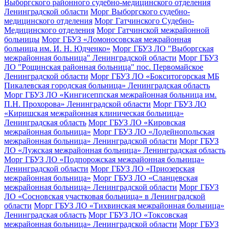
Выборгского районного судебно-медицинского отделения
Ленинградской области
Морг Выборгского судебно-
медицинского отделения
Морг Гатчинского Судебно-
Медицинского отделения
Морг Гатчинской межрайонной
больницы
Морг ГБУЗ «Ломоносовская межрайонная
больница им. И. Н. Юдченко»
Морг ГБУЗ ЛО "Выборгская
межрайонная больница" Ленинградской области
Морг ГБУЗ
ЛО "Рощинская районная больница" пос. Первомайское
Ленинградской области
Морг ГБУЗ ЛО «Бокситогорская МБ
Пикалевская городская больница» Ленинградская область
Морг ГБУЗ ЛО «Кингисеппская межрайонная больница им.
П.Н. Прохорова» Ленинградской области
Морг ГБУЗ ЛО
«Киришская межрайонная клиническая больница»
Ленинградская область
Морг ГБУЗ ЛО «Кировская
межрайонная больница»
Морг ГБУЗ ЛО «Лодейнопольская
межрайонная больница» Ленинградской области
Морг ГБУЗ
ЛО «Лужская межрайонная больница» Ленинградская область
Морг ГБУЗ ЛО «Подпорожская межрайонная больница»
Ленинградской области
Морг ГБУЗ ЛО «Приозерская
межрайонная больница»
Морг ГБУЗ ЛО «Сланцевская
межрайонная больница» Ленинградской области
Морг ГБУЗ
ЛО «Сосновская участковая больница» в Ленинградской
области
Морг ГБУЗ ЛО «Тихвинская межрайонная больница»
Ленинградская область
Морг ГБУЗ ЛО «Токсовская
межрайонная больница» Ленинградской области
Морг ГБУЗ