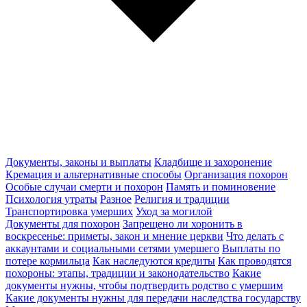
Документы, законы и выплаты
Кладбище и захоронение
Кремация и альтернативные способы
Организация похорон
Особые случаи смерти и похорон
Память и поминовение
Психология утраты
Разное
Религия и традиции
Транспортировка умерших
Уход за могилой
Документы для похорон
Запрещено ли хоронить в
воскресенье: приметы, закон и мнение церкви
Что делать с
аккаунтами и социальными сетями умершего
Выплаты по
потере кормильца
Как наследуются кредиты
Как проводятся
похороны: этапы, традиции и законодательство
Какие
документы нужны, чтобы подтвердить родство с умершим
Какие документы нужны для передачи наследства государству