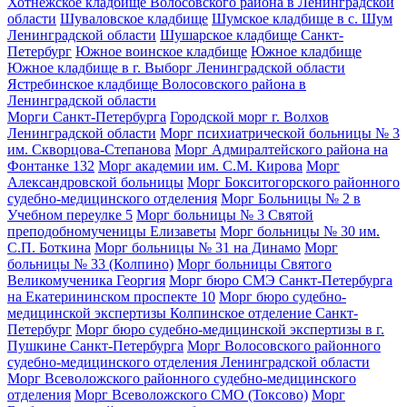
Хотнежское кладбище Волосовского района в Ленинградской
области
Шуваловское кладбище
Шумское кладбище в с. Шум
Ленинградской области
Шушарское кладбище Санкт-
Петербург
Южное воинское кладбище
Южное кладбище
Южное кладбище в г. Выборг Ленинградской области
Ястребинское кладбище Волосовского района в
Ленинградской области
Морги Санкт-Петербурга
Городской морг г. Волхов
Ленинградской области
Морг психиатрической больницы № 3
им. Скворцова-Степанова
Морг Адмиралтейского района на
Фонтанке 132
Морг академии им. С.М. Кирова
Морг
Александровской больницы
Морг Бокситогорского районного
судебно-медицинского отделения
Морг Больницы № 2 в
Учебном переулке 5
Морг больницы № 3 Святой
преподобномученицы Елизаветы
Морг больницы № 30 им.
С.П. Боткина
Морг больницы № 31 на Динамо
Морг
больницы № 33 (Колпино)
Морг больницы Святого
Великомученика Георгия
Морг бюро СМЭ Санкт-Петербурга
на Екатерининском проспекте 10
Морг бюро судебно-
медицинской экспертизы Колпинское отделение Санкт-
Петербург
Морг бюро судебно-медицинской экспертизы в г.
Пушкине Санкт-Петербурга
Морг Волосовского районного
судебно-медицинского отделения Ленинградской области
Морг Всеволожского районного судебно-медицинского
отделения
Морг Всеволожского СМО (Токсово)
Морг