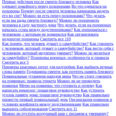
Первые действия после смерти близкого человека
Как
одевают покойного перед похоронами
Во что одеваться на
похороны
Почему после смерти человека начинаешь видеть
его во сне?
Можно ли есть перед похоронами?
Что делать,
если вы рады смерти близкого?
Можно ли похоронить
человека в саду частного дома
Что делать, если на похоронах
началась ссора между родственниками?
Как попрощаться с
человеком, с которым не помирился
Как организовать
недорогие похороны
Смотреть все
110
Как понять, что человек думает о самоубийстве?
Как говорить
с человеком, который думает о самоубийстве?
Как вести себя с
человеком, который медленно умирает?
Можно ли молиться
за самоубийцу?
Похороны военных: особенности и правила
Смотреть все
5
Примеры красивых цитат для надгробия: Как выбрать вечные
слова памяти
Годовщина смерти: как почтить память близкого
Поминальные угощения народов мира
Что не стоит говорить
на поминках: правила этикета
Можно ли не проводить
поминки
Меню на поминки: что готовить и почему
Как
написать некролог: пошаговое руководство
Как устроить
уголок памяти дома: пошаговое руководство
Как правильно
провести первый поминальный день
Организация поминок в
условиях конфликта между родственниками
Как правильно
выразить соболезнования
Смотреть все
11
Можно ли пустить воздушный шар с письмом к умершему?