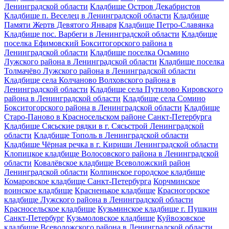
Ленинградской области
Кладбище Остров Декабристов
Кладбище п. Веселец в Ленинградской области
Кладбище
Памяти Жертв Девятого Января
Кладбище Петро-Славянка
Кладбище пос. Варбеги в Ленинградской области
Кладбище
поселка Ефимовский Бокситогорского района в
Ленинградской области
Кладбище поселка Осьмино
Лужского района в Ленинградской области
Кладбище поселка
Толмачёво Лужского района в Ленинградской области
Кладбище села Колчаново Волховского района в
Ленинградской области
Кладбище села Путилово Кировского
района в Ленинградской области
Кладбище села Сомино
Бокситогорского района в Ленинградской области
Кладбище
Старо-Паново в Красносельском районе Санкт-Петербурга
Кладбище Сясьские рядки в г. Сясьстрой Ленинградской
области
Кладбище Тополь в Ленинградской области
Кладбище Чёрная речка в г. Кириши Ленинградской области
Клопицкое кладбище Волосовского района в Ленинградской
области
Ковалёвское кладбище Всеволожский район
Ленинградской области
Колпинское городское кладбище
Комаровское кладбище Санкт-Петербурга
Корчминское
воинское кладбище
Красненькое кладбище
Красногорское
кладбище Лужского района в Ленинградской области
Красносельское кладбище
Кузьминское кладбище г. Пушкин
Санкт-Петербург
Кузьмоловское кладбище
Куйвозовское
кладбище Всеволожского района в Ленинградской области