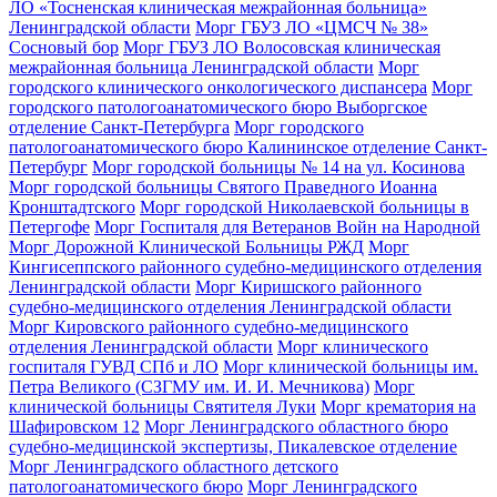
ЛО «Тосненская клиническая межрайонная больница»
Ленинградской области
Морг ГБУЗ ЛО «ЦМСЧ № 38»
Сосновый бор
Морг ГБУЗ ЛО Волосовская клиническая
межрайонная больница Ленинградской области
Морг
городского клинического онкологического диспансера
Морг
городского патологоанатомического бюро Выборгское
отделение Санкт-Петербурга
Морг городского
патологоанатомического бюро Калининское отделение Санкт-
Петербург
Морг городской больницы № 14 на ул. Косинова
Морг городской больницы Святого Праведного Иоанна
Кронштадтского
Морг городской Николаевской больницы в
Петергофе
Морг Госпиталя для Ветеранов Войн на Народной
Морг Дорожной Клинической Больницы РЖД
Морг
Кингисеппского районного судебно-медицинского отделения
Ленинградской области
Морг Киришского районного
судебно-медицинского отделения Ленинградской области
Морг Кировского районного судебно-медицинского
отделения Ленинградской области
Морг клинического
госпиталя ГУВД СПб и ЛО
Морг клинической больницы им.
Петра Великого (СЗГМУ им. И. И. Мечникова)
Морг
клинической больницы Святителя Луки
Морг крематория на
Шафировском 12
Морг Ленинградского областного бюро
судебно-медицинской экспертизы, Пикалевское отделение
Морг Ленинградского областного детского
патологоанатомического бюро
Морг Ленинградского