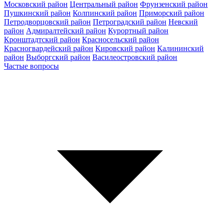
Московский район
Центральный район
Фрунзенский район
Пушкинский район
Колпинский район
Приморский район
Петродворцовский район
Петроградский район
Невский
район
Адмиралтейский район
Курортный район
Кронштадтский район
Красносельский район
Красногвардейский район
Кировский район
Калининский
район
Выборгский район
Василеостровский район
Частые вопросы