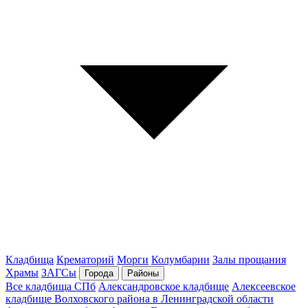
Кладбища
Крематорий
Морги
Колумбарии
Залы прощания
Храмы
ЗАГСы
Города
Районы
Все кладбища СПб
Александровское кладбище
Алексеевское
кладбище Волховского района в Ленинградской области