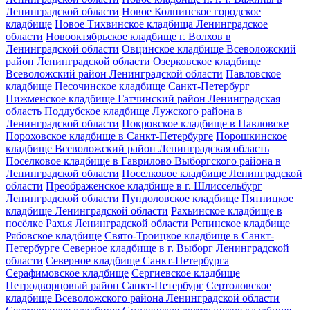
Ленинградской области
Новое Колпинское городское
кладбище
Новое Тихвинское кладбища Ленинградское
области
Новооктябрьское кладбище г. Волхов в
Ленинградской области
Овцинское кладбище Всеволожский
район Ленинградской области
Озерковское кладбище
Всеволожский район Ленинградской области
Павловское
кладбище
Песочинское кладбище Санкт-Петербург
Пижменское кладбище Гатчинский район Ленинградская
область
Поддубское кладбище Лужского района в
Ленинградской области
Покровское кладбище в Павловске
Пороховское кладбище в Санкт-Петербурге
Порошкинское
кладбище Всеволожский район Ленинградская область
Поселковое кладбище в Гаврилово Выборгского района в
Ленинградской области
Поселковое кладбище Ленинградской
области
Преображенское кладбище в г. Шлиссельбург
Ленинградской области
Пундоловское кладбище
Пятницкое
кладбище Ленинградской области
Рахьинское кладбище в
посёлке Рахья Ленинградской области
Репинское кладбище
Рябовское кладбище
Свято-Троицкое кладбище в Санкт-
Петербурге
Северное кладбище в г. Выборг Ленинградской
области
Северное кладбище Санкт-Петербурга
Серафимовское кладбище
Сергиевское кладбище
Петродворцовый район Санкт-Петербург
Сертоловское
кладбище Всеволожского района Ленинградской области