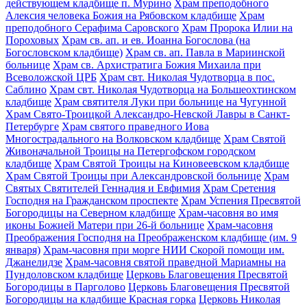
действующем кладбище п. Мурино
Храм преподобного
Алексия человека Божия на Рябовском кладбище
Храм
преподобного Серафима Саровского
Храм Пророка Илии на
Пороховых
Храм св. ап. и ев. Иоанна Богослова (на
Богословском кладбище)
Храм св. ап. Павла в Мариинской
больнице
Храм св. Архистратига Божия Михаила при
Всеволожской ЦРБ
Храм свт. Николая Чудотворца в пос.
Саблино
Храм свт. Николая Чудотворца на Большеохтинском
кладбище
Храм святителя Луки при больнице на Чугунной
Храм Свято-Троицкой Александро-Невской Лавры в Санкт-
Петербурге
Храм святого праведного Иова
Многострадального на Волковском кладбище
Храм Святой
Живоначальной Троицы на Петергофском городском
кладбище
Храм Святой Троицы на Киновеевском кладбище
Храм Святой Троицы при Александровской больнице
Храм
Святых Святителей Геннадия и Евфимия
Храм Сретения
Господня на Гражданском проспекте
Храм Успения Пресвятой
Богородицы на Северном кладбище
Храм-часовня во имя
иконы Божией Матери при 26-й больнице
Храм-часовня
Преображения Господня на Преображенском кладбище (им. 9
января)
Храм-часовня при морге НИИ Скорой помощи им.
Джанелидзе
Храм-часовня святой праведной Мариамны на
Пундоловском кладбище
Церковь Благовещения Пресвятой
Богородицы в Парголово
Церковь Благовещения Пресвятой
Богородицы на кладбище Красная горка
Церковь Николая