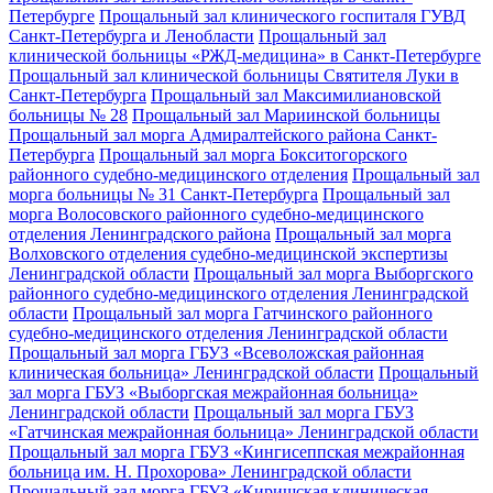
Петербурге
Прощальный зал клинического госпиталя ГУВД
Санкт-Петербурга и Ленобласти
Прощальный зал
клинической больницы «РЖД-медицина» в Санкт-Петербурге
Прощальный зал клинической больницы Святителя Луки в
Санкт-Петербурга
Прощальный зал Максимилиановской
больницы № 28
Прощальный зал Мариинской больницы
Прощальный зал морга Адмиралтейского района Санкт-
Петербурга
Прощальный зал морга Бокситогорского
районного судебно-медицинского отделения
Прощальный зал
морга больницы № 31 Санкт-Петербурга
Прощальный зал
морга Волосовского районного судебно-медицинского
отделения Ленинградского района
Прощальный зал морга
Волховского отделения судебно-медицинской экспертизы
Ленинградской области
Прощальный зал морга Выборгского
районного судебно-медицинского отделения Ленинградской
области
Прощальный зал морга Гатчинского районного
судебно-медицинского отделения Ленинградской области
Прощальный зал морга ГБУЗ «Всеволожская районная
клиническая больница» Ленинградской области
Прощальный
зал морга ГБУЗ «Выборгская межрайонная больница»
Ленинградской области
Прощальный зал морга ГБУЗ
«Гатчинская межрайонная больница» Ленинградской области
Прощальный зал морга ГБУЗ «Кингисеппская межрайонная
больница им. Н. Прохорова» Ленинградской области
Прощальный зал морга ГБУЗ «Киришская клиническая