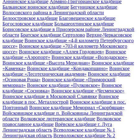
Аннинское кладбище
Армяно-Григорианское кладбище
Балканское воинское кладбище
Бегуницкое кладбище
Волосовского района в Ленинградской области
Белоостровское кладбище
Благовещенское кладбище
Богословское кладбище
Большеохтинское кладбище
Борисовское кладбище в Приозерском районе Ленинградской
области
Братское кладбище Сертолово
Верхне-Черкасовское
кладбище
Воинское кладбище «4-й километр Петербургского
шоссе»
Воинское кладбище «703-й километр Московского
шоссе»
Воинское кладбище «Аллея Гордовцев»
Воинское
кладбище «Аэропорт»
Воинское кладбище «Володарское»
Воинское кладбище «Высота Меридиан»
Воинское кладбище
«Каменка»
Воинское кладбище «Кондакопшино»
Воинское
кладбище «Лесотехническая академия»
Воинское кладбище
«Осиновая Роща»
Воинское кладбище «Приморский
мемориал»
Воинское кладбище «Пулковское»
Воинское
кладбище «Сосновка»
Воинское кладбище «Чесменское»
Воинское кладбище в Московской Славянке
Воинское
кладбище в пос. Металлострой
Воинское кладбище в пос.
Понтонный
Воинское кладбище Мемориал «Скорбящая»
Войсковицкое кладбище п. Войсковицы Ленинградской
области
Волковское лютеранское кладбище
Волковское
православное кладбище
Врёвское кладбище г. Луга
Ленинградская область
Всеволожское кладбище № 1
Ленинградская область
Всеволожское кладбище № 2