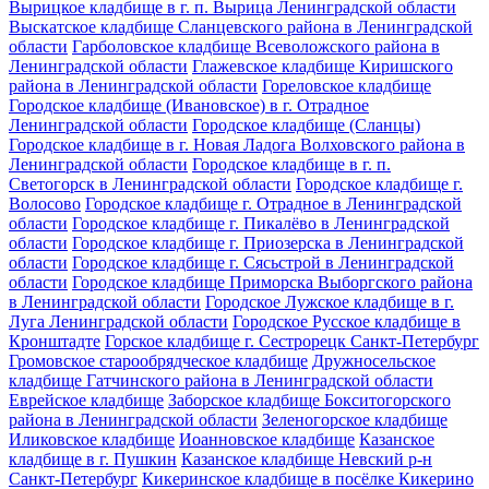
Вырицкое кладбище в г. п. Вырица Ленинградской области
Выскатское кладбище Сланцевского района в Ленинградской
области
Гарболовское кладбище Всеволожского района в
Ленинградской области
Глажевское кладбище Киришского
района в Ленинградской области
Гореловское кладбище
Городское кладбище (Ивановское) в г. Отрадное
Ленинградской области
Городское кладбище (Сланцы)
Городское кладбище в г. Новая Ладога Волховского района в
Ленинградской области
Городское кладбище в г. п.
Светогорск в Ленинградской области
Городское кладбище г.
Волосово
Городское кладбище г. Отрадное в Ленинградской
области
Городское кладбище г. Пикалёво в Ленинградской
области
Городское кладбище г. Приозерска в Ленинградской
области
Городское кладбище г. Сясьстрой в Ленинградской
области
Городское кладбище Приморска Выборгского района
в Ленинградской области
Городское Лужское кладбище в г.
Луга Ленинградской области
Городское Русское кладбище в
Кронштадте
Горское кладбище г. Сестрорецк Санкт-Петербург
Громовское старообрядческое кладбище
Дружносельское
кладбище Гатчинского района в Ленинградской области
Еврейское кладбище
Заборское кладбище Бокситогорского
района в Ленинградской области
Зеленогорское кладбище
Иликовское кладбище
Иоанновское кладбище
Казанское
кладбище в г. Пушкин
Казанское кладбище Невский р-н
Санкт-Петербург
Кикеринское кладбище в посёлке Кикерино