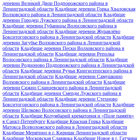
деревни Великий Двор Подпорожского района в
Ленинградской области
Кладбище деревни Горка Хваловская
Волховского района в Ленинградской области
Кладбище
деревни Городец Лужского района в Ленинградской области
Кладбище деревни Губаницы Волосовского района в
Ленинградской области
Кладбище деревни Журавлёво
Бокситогорского района в Ленинградской области
Кладбище
деревни Загубье Волховского района в Ленинградской
области
Кладбище деревни Пески Волховского района в
Ленинградской области
Кладбище деревни Реполка
Волосовского района в Ленинградской области
Кладбище
деревни Родионово Подпорожского района в Ленинградской
области
Кладбище деревни Ручьи Кингисеппского района в
Ленинградской области
Кладбище деревни Самушкино
Волховского района в Ленинградской области
Кладбище
деревни Сижно Сланцевского района в Ленинградской
области
Кладбище деревни Смерди Лужского района в
Ленинградской области
Кладбище деревни Стехново
Бокситогорского района в Ленинградской области
Кладбище
деревни Шелково Волосовского района в Ленинградской
области
Кладбище Колумбарий крематория и «Поле памяти»
в Санкт-Петербурге
Кладбище Красная Горка
Кладбище
Матокса Всеволожского района в Ленинградской области
Кладбище Мерятино в г. Кириши Ленинградской области
Кладбище Московская Славянка
Кладбище Новое в г. Гатчина