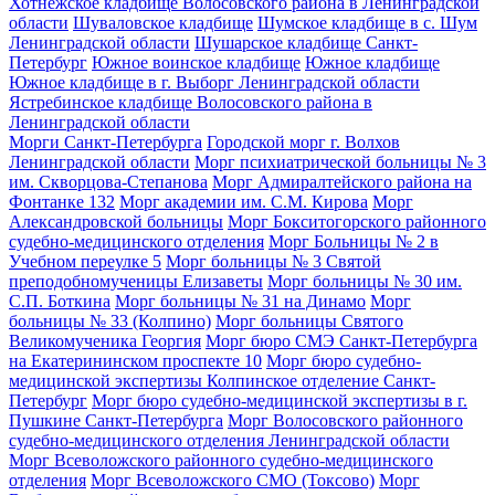
Хотнежское кладбище Волосовского района в Ленинградской
области
Шуваловское кладбище
Шумское кладбище в с. Шум
Ленинградской области
Шушарское кладбище Санкт-
Петербург
Южное воинское кладбище
Южное кладбище
Южное кладбище в г. Выборг Ленинградской области
Ястребинское кладбище Волосовского района в
Ленинградской области
Морги Санкт-Петербурга
Городской морг г. Волхов
Ленинградской области
Морг психиатрической больницы № 3
им. Скворцова-Степанова
Морг Адмиралтейского района на
Фонтанке 132
Морг академии им. С.М. Кирова
Морг
Александровской больницы
Морг Бокситогорского районного
судебно-медицинского отделения
Морг Больницы № 2 в
Учебном переулке 5
Морг больницы № 3 Святой
преподобномученицы Елизаветы
Морг больницы № 30 им.
С.П. Боткина
Морг больницы № 31 на Динамо
Морг
больницы № 33 (Колпино)
Морг больницы Святого
Великомученика Георгия
Морг бюро СМЭ Санкт-Петербурга
на Екатерининском проспекте 10
Морг бюро судебно-
медицинской экспертизы Колпинское отделение Санкт-
Петербург
Морг бюро судебно-медицинской экспертизы в г.
Пушкине Санкт-Петербурга
Морг Волосовского районного
судебно-медицинского отделения Ленинградской области
Морг Всеволожского районного судебно-медицинского
отделения
Морг Всеволожского СМО (Токсово)
Морг