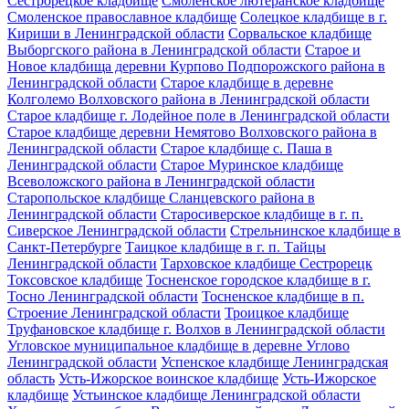
Сестрорецкое кладбище
Смоленское лютеранское кладбище
Смоленское православное кладбище
Солецкое кладбище в г.
Кириши в Ленинградской области
Сорвальское кладбище
Выборгского района в Ленинградской области
Старое и
Новое кладбища деревни Курпово Подпорожского района в
Ленинградской области
Старое кладбище в деревне
Колголемо Волховского района в Ленинградской области
Старое кладбище г. Лодейное поле в Ленинградской области
Старое кладбище деревни Немятово Волховского района в
Ленинградской области
Старое кладбище с. Паша в
Ленинградской области
Старое Муринское кладбище
Всеволожского района в Ленинградской области
Старопольское кладбище Сланцевского района в
Ленинградской области
Старосиверское кладбище в г. п.
Сиверское Ленинградской области
Стрельнинское кладбище в
Санкт-Петербурге
Таицкое кладбище в г. п. Тайцы
Ленинградской области
Тарховское кладбище Сестрорецк
Токсовское кладбище
Тосненское городское кладбище в г.
Тосно Ленинградской области
Тосненское кладбище в п.
Строение Ленинградской области
Троицкое кладбище
Труфановское кладбище г. Волхов в Ленинградской области
Угловское муниципальное кладбище в деревне Углово
Ленинградской области
Успенское кладбище Ленинградская
область
Усть-Ижорское воинское кладбище
Усть-Ижорское
кладбище
Устьинское кладбище Ленинградской области