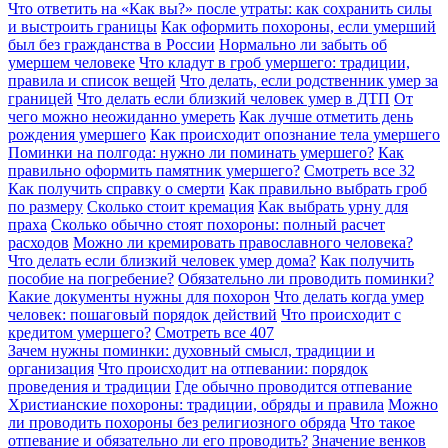
Что ответить на «Как вы?» после утраты: как сохранить силы
и выстроить границы
Как оформить похороны, если умерший
был без гражданства в России
Нормально ли забыть об
умершем человеке
Что кладут в гроб умершего: традиции,
правила и список вещей
Что делать, если родственник умер за
границей
Что делать если близкий человек умер в ДТП
От
чего можно неожиданно умереть
Как лучше отметить день
рождения умершего
Как происходит опознание тела умершего
Поминки на полгода: нужно ли поминать умершего?
Как
правильно оформить памятник умершего?
Смотреть все
32
Как получить справку о смерти
Как правильно выбрать гроб
по размеру
Сколько стоит кремация
Как выбрать урну для
праха
Сколько обычно стоят похороны: полный расчет
расходов
Можно ли кремировать православного человека?
Что делать если близкий человек умер дома?
Как получить
пособие на погребение?
Обязательно ли проводить поминки?
Какие документы нужны для похорон
Что делать когда умер
человек: пошаговый порядок действий
Что происходит с
кредитом умершего?
Смотреть все
407
Зачем нужны поминки: духовный смысл, традиции и
организация
Что происходит на отпевании: порядок
проведения и традиции
Где обычно проводится отпевание
Христианские похороны: традиции, обряды и правила
Можно
ли проводить похороны без религиозного обряда
Что такое
отпевание и обязательно ли его проводить?
Значение венков