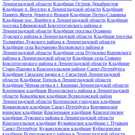
Ленинградской области
Кладбище Остров Декабристов
Кладбище п. Веселец в Ленинградской области
Кладбище
Памяти Жертв Девятого Января
Кладбище Петро-Славянка
Кладбище пос. Варбеги в Ленинградской области
Кладбище
поселка Ефимовский Бокситогорского района в
Ленинградской области
Кладбище поселка Осьмино
Лужского района в Ленинградской области
Кладбище поселка
Толмачёво Лужского района в Ленинградской области
Кладбище села Колчаново Волховского района в
Ленинградской области
Кладбище села Путилово Кировского
района в Ленинградской области
Кладбище села Сомино
Бокситогорского района в Ленинградской области
Кладбище
Старо-Паново в Красносельском районе Санкт-Петербурга
Кладбище Сясьские рядки в г. Сясьстрой Ленинградской
области
Кладбище Тополь в Ленинградской области
Кладбище Чёрная речка в г. Кириши Ленинградской области
Клопицкое кладбище Волосовского района в Ленинградской
области
Ковалёвское кладбище Всеволожский район
Ленинградской области
Колпинское городское кладбище
Комаровское кладбище Санкт-Петербурга
Корчминское
воинское кладбище
Красненькое кладбище
Красногорское
кладбище Лужского района в Ленинградской области
Красносельское кладбище
Кузьминское кладбище г. Пушкин
Санкт-Петербург
Кузьмоловское кладбище
Куйвозовское
кладбище Всеволожского района в Ленинградской области