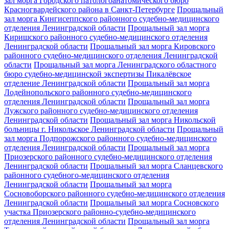
зал морга Городского патологоанатомического бюро
Красногвардейского района в Санкт-Петербурге
Прощальный
зал морга Кингисеппского районного судебно-медицинского
отделения Ленинградской области
Прощальный зал морга
Киришского районного судебно-медицинского отделения
Ленинградской области
Прощальный зал морга Кировского
районного судебно-медицинского отделения Ленинградской
области
Прощальный зал морга Ленинградского областного
бюро судебно-медицинской экспертизы Пикалёвское
отделение Ленинградской области
Прощальный зал морга
Лодейнопольского районного судебно-медицинского
отделения Ленинградской области
Прощальный зал морга
Лужского районного судебно-медицинского отделения
Ленинградской области
Прощальный зал морга Никольской
больницы г. Никольское Ленинградской области
Прощальный
зал морга Подпорожского районного судебно-медицинского
отделения Ленинградской области
Прощальный зал морга
Приозерского районного судебно-медицинского отделения
Ленинградской области
Прощальный зал морга Сланцевского
районного судебного-медицинского отделения
Ленинградской области
Прощальный зал морга
Сосновоборского районного судебно-медицинского отделения
Ленинградской области
Прощальный зал морга Сосновского
участка Приозерского районно-судебно-медицинского
отделения Ленинградской области
Прощальный зал морга