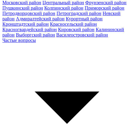
Московский район
Центральный район
Фрунзенский район
Пушкинский район
Колпинский район
Приморский район
Петродворцовский район
Петроградский район
Невский
район
Адмиралтейский район
Курортный район
Кронштадтский район
Красносельский район
Красногвардейский район
Кировский район
Калининский
район
Выборгский район
Василеостровский район
Частые вопросы