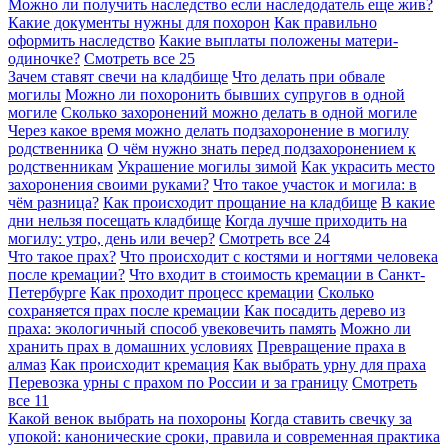
Можно ли получить наследство если наследодатель еще жив?
Какие документы нужны для похорон
Как правильно
оформить наследство
Какие выплаты положены матери-
одиночке?
Смотреть все
25
Зачем ставят свечи на кладбище
Что делать при обвале
могилы
Можно ли похоронить бывших супругов в одной
могиле
Сколько захоронений можно делать в одной могиле
Через какое время можно делать подзахоронение в могилу
родственника
О чём нужно знать перед подзахоронением к
родственникам
Украшение могилы зимой
Как украсить место
захоронения своими руками?
Что такое участок и могила: в
чём разница?
Как происходит прощание на кладбище
В какие
дни нельзя посещать кладбище
Когда лучше приходить на
могилу: утро, день или вечер?
Смотреть все
24
Что такое прах?
Что происходит с костями и ногтями человека
после кремации?
Что входит в стоимость кремации в Санкт-
Петербурге
Как проходит процесс кремации
Сколько
сохраняется прах после кремации
Как посадить дерево из
праха: экологичный способ увековечить память
Можно ли
хранить прах в домашних условиях
Превращение праха в
алмаз
Как происходит кремация
Как выбрать урну для праха
Перевозка урны с прахом по России и за границу
Смотреть
все
11
Какой венок выбрать на похороны
Когда ставить свечку за
упокой: канонические сроки, правила и современная практика