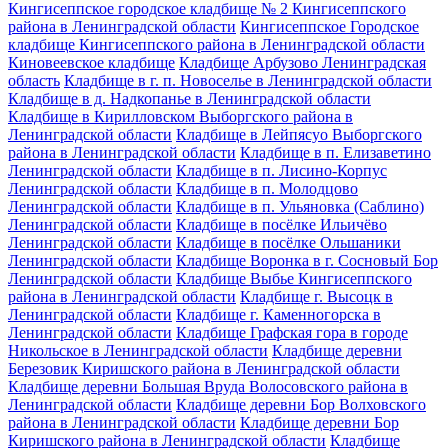
Кингисеппское городское кладбище № 2 Кингисеппского
района в Ленинградской области
Кингисеппское Городское
кладбище Кингисеппского района в Ленинградской области
Киновеевское кладбище
Кладбище Арбузово Ленинградская
область
Кладбище в г. п. Новоселье в Ленинградской области
Кладбище в д. Надкопанье в Ленинградской области
Кладбище в Кирилловском Выборгского района в
Ленинградской области
Кладбище в Лейпясуо Выборгского
района в Ленинградской области
Кладбище в п. Елизаветино
Ленинградской области
Кладбище в п. Лисино-Корпус
Ленинградской области
Кладбище в п. Молодцово
Ленинградской области
Кладбище в п. Ульяновка (Саблино)
Ленинградской области
Кладбище в посёлке Ильичёво
Ленинградской области
Кладбище в посёлке Ольшаники
Ленинградской области
Кладбище Воронка в г. Сосновый Бор
Ленинградской области
Кладбище Выбье Кингисеппского
района в Ленинградской области
Кладбище г. Высоцк в
Ленинградской области
Кладбище г. Каменногорска в
Ленинградской области
Кладбище Графская гора в городе
Никольское в Ленинградской области
Кладбище деревни
Березовик Киришского района в Ленинградской области
Кладбище деревни Большая Вруда Волосовского района в
Ленинградской области
Кладбище деревни Бор Волховского
района в Ленинградской области
Кладбище деревни Бор
Киришского района в Ленинградской области
Кладбище