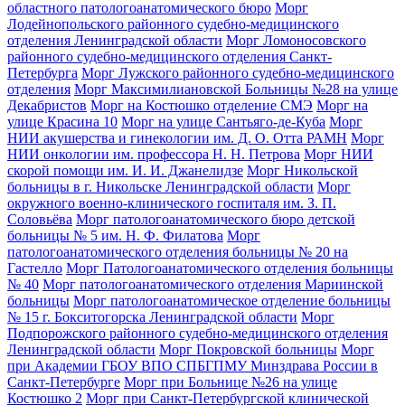
областного патологоанатомического бюро
Морг
Лодейнопольского районного судебно-медицинского
отделения Ленинградской области
Морг Ломоносовского
районного судебно-медицинского отделения Санкт-
Петербурга
Морг Лужского районного судебно-медицинского
отделения
Морг Максимилиановской Больницы №28 на улице
Декабристов
Морг на Костюшко отделение СМЭ
Морг на
улице Красина 10
Морг на улице Сантьяго-де-Куба
Морг
НИИ акушерства и гинекологии им. Д. О. Отта РАМН
Морг
НИИ онкологии им. профессора Н. Н. Петрова
Морг НИИ
скорой помощи им. И. И. Джанелидзе
Морг Никольской
больницы в г. Никольске Ленинградской области
Морг
окружного военно-клинического госпиталя им. З. П.
Соловьёва
Морг патологоанатомического бюро детской
больницы № 5 им. Н. Ф. Филатова
Морг
патологоанатомического отделения больницы № 20 на
Гастелло
Морг Патологоанатомического отделения больницы
№ 40
Морг патологоанатомического отделения Мариинской
больницы
Морг патологоанатомическое отделение больницы
№ 15 г. Бокситогорска Ленинградской области
Морг
Подпорожского районного судебно-медицинского отделения
Ленинградской области
Морг Покровской больницы
Морг
при Академии ГБОУ ВПО СПБГПМУ Минздрава России в
Санкт-Петербурге
Морг при Больнице №26 на улице
Костюшко 2
Морг при Санкт-Петербургской клинической