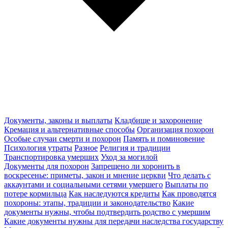
Документы, законы и выплаты
Кладбище и захоронение
Кремация и альтернативные способы
Организация похорон
Особые случаи смерти и похорон
Память и поминовение
Психология утраты
Разное
Религия и традиции
Транспортировка умерших
Уход за могилой
Документы для похорон
Запрещено ли хоронить в
воскресенье: приметы, закон и мнение церкви
Что делать с
аккаунтами и социальными сетями умершего
Выплаты по
потере кормильца
Как наследуются кредиты
Как проводятся
похороны: этапы, традиции и законодательство
Какие
документы нужны, чтобы подтвердить родство с умершим
Какие документы нужны для передачи наследства государству