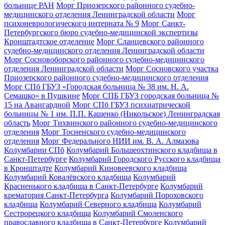
больнице РАН
Морг Приозерского районного судебно-
медицинского отделения Ленинградской области
Морг
психоневрологического интерната № 9
Морг Санкт-
Петербургского бюро судебно-медицинской экспертизы
Кронштадтское отделение
Морг Сланцевского районного
судебно-медицинского отделения Ленинградской области
Морг Сосновоборского районного судебно-медицинского
отделения Ленинградской области
Морг Сосновского участка
Приозерского районного судебно-медицинского отделения
Морг СПб ГБУЗ «Городская больница № 38 им. Н. А.
Семашко» в Пушкине
Морг СПБ ГБУЗ городская больница №
15 на Авангардной
Морг СПб ГБУЗ психиатрической
больницы № 1 им. П.П. Кащенко (Никольское) Ленинградская
область
Морг Тихвинского районного судебно-медицинского
отделения
Морг Тосненского судебно-медицинского
отделения
Морг Федерального НИИ им. В. А. Алмазова
Колумбарии СПб
Колумбарий Большеохтинского кладбища в
Санкт-Петербурге
Колумбарий Городского Русского кладбища
в Кронштадте
Колумбарий Киновеевского кладбища
Колумбарий Ковалёвского кладбища
Колумбарий
Красненького кладбища в Санкт-Петербурге
Колумбарий
крематория Cанкт-Петербурга
Колумбарий Пороховского
кладбища
Колумбарий Северного кладбища
Колумбарий
Сестрорецкого кладбища
Колумбарий Смоленского
православного кладбища в Санкт-Петербурге
Колумбарий