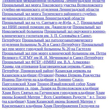
Тихвинской межрайонной больницы Ленинградской области
Прощальный зал морга Токсовского участка Всеволожского
судебно-медицинского отделения Ленинградской области
Прощальный зал морга Тосненского районного судебно-
медицинского отделения Ленинградской области
Прощальный зал на ул. Сантьяго-де-Куба, д. 7.
Прощальный
зал НИИ скорой помощи им. Джанелидзе
Прощальный зал
Николаевской больницы
Прощальный зал окружного военно-
клинического госпиталя им. З. П. Соловьёва в Санкт-
Петербурге
Прощальный зал патологоанатомического
отделения больницы № 26 в Санкт-Петербурге
Прощальный
зал при морге городской больницы № 20 на Гастелло
Прощальный зал при морге клинической больницы им. Петра
Великого (СЗГМУ им И. И. Мечникова) в Санкт-Петербурге
Прощальный зал ФГБУ «НМИЦ им. В.А. Алмазова»
Храмы для отпевания
Благовещенская церковь (Санкт-
Петербург, Приморский район)
Казанская церковь на
Казанском кладбище (Пушкин)
Рюмки Церковь Рождества
Иоанна Предтечи на кладбище в Аннино
Спасо-
Парголовский Храм
Троице-Измайловский собор
Храм
воскрешения св. прав. Лазаря на Всеволожском кладбище
Храм Всех Святых на Гатчинском городском кладбище
Храм
иконы Божией Матери " Всех Скорбящих Радости " в г. Тосно
(на кладбище)
Храм Казанской иконы Божией Матери у
Красненького кладбища
Храм Преображения Господня на