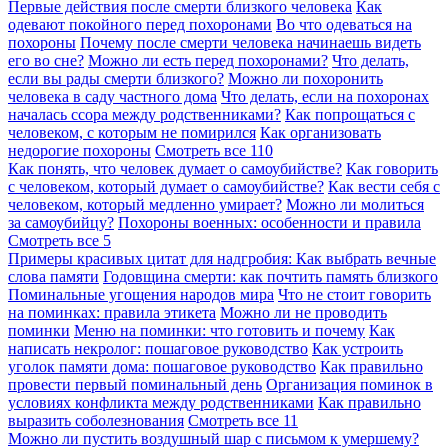
Первые действия после смерти близкого человека
Как
одевают покойного перед похоронами
Во что одеваться на
похороны
Почему после смерти человека начинаешь видеть
его во сне?
Можно ли есть перед похоронами?
Что делать,
если вы рады смерти близкого?
Можно ли похоронить
человека в саду частного дома
Что делать, если на похоронах
началась ссора между родственниками?
Как попрощаться с
человеком, с которым не помирился
Как организовать
недорогие похороны
Смотреть все
110
Как понять, что человек думает о самоубийстве?
Как говорить
с человеком, который думает о самоубийстве?
Как вести себя с
человеком, который медленно умирает?
Можно ли молиться
за самоубийцу?
Похороны военных: особенности и правила
Смотреть все
5
Примеры красивых цитат для надгробия: Как выбрать вечные
слова памяти
Годовщина смерти: как почтить память близкого
Поминальные угощения народов мира
Что не стоит говорить
на поминках: правила этикета
Можно ли не проводить
поминки
Меню на поминки: что готовить и почему
Как
написать некролог: пошаговое руководство
Как устроить
уголок памяти дома: пошаговое руководство
Как правильно
провести первый поминальный день
Организация поминок в
условиях конфликта между родственниками
Как правильно
выразить соболезнования
Смотреть все
11
Можно ли пустить воздушный шар с письмом к умершему?