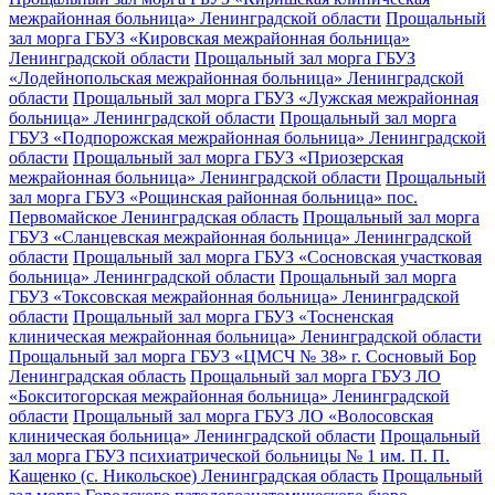
межрайонная больница» Ленинградской области
Прощальный
зал морга ГБУЗ «Кировская межрайонная больница»
Ленинградской области
Прощальный зал морга ГБУЗ
«Лодейнопольская межрайонная больница» Ленинградской
области
Прощальный зал морга ГБУЗ «Лужская межрайонная
больница» Ленинградской области
Прощальный зал морга
ГБУЗ «Подпорожская межрайонная больница» Ленинградской
области
Прощальный зал морга ГБУЗ «Приозерская
межрайонная больница» Ленинградской области
Прощальный
зал морга ГБУЗ «Рощинская районная больница» пос.
Первомайское Ленинградская область
Прощальный зал морга
ГБУЗ «Сланцевская межрайонная больница» Ленинградской
области
Прощальный зал морга ГБУЗ «Сосновская участковая
больница» Ленинградской области
Прощальный зал морга
ГБУЗ «Токсовская межрайонная больница» Ленинградской
области
Прощальный зал морга ГБУЗ «Тосненская
клиническая межрайонная больница» Ленинградской области
Прощальный зал морга ГБУЗ «ЦМСЧ № 38» г. Сосновый Бор
Ленинградская область
Прощальный зал морга ГБУЗ ЛО
«Бокситогорская межрайонная больница» Ленинградской
области
Прощальный зал морга ГБУЗ ЛО «Волосовская
клиническая больница» Ленинградской области
Прощальный
зал морга ГБУЗ психиатрической больницы № 1 им. П. П.
Кащенко (с. Никольское) Ленинградская область
Прощальный