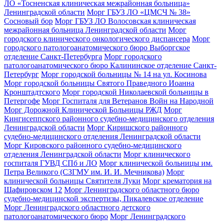
ЛО «Тосненская клиническая межрайонная больница»
Ленинградской области
Морг ГБУЗ ЛО «ЦМСЧ № 38»
Сосновый бор
Морг ГБУЗ ЛО Волосовская клиническая
межрайонная больница Ленинградской области
Морг
городского клинического онкологического диспансера
Морг
городского патологоанатомического бюро Выборгское
отделение Санкт-Петербурга
Морг городского
патологоанатомического бюро Калининское отделение Санкт-
Петербург
Морг городской больницы № 14 на ул. Косинова
Морг городской больницы Святого Праведного Иоанна
Кронштадтского
Морг городской Николаевской больницы в
Петергофе
Морг Госпиталя для Ветеранов Войн на Народной
Морг Дорожной Клинической Больницы РЖД
Морг
Кингисеппского районного судебно-медицинского отделения
Ленинградской области
Морг Киришского районного
судебно-медицинского отделения Ленинградской области
Морг Кировского районного судебно-медицинского
отделения Ленинградской области
Морг клинического
госпиталя ГУВД СПб и ЛО
Морг клинической больницы им.
Петра Великого (СЗГМУ им. И. И. Мечникова)
Морг
клинической больницы Святителя Луки
Морг крематория на
Шафировском 12
Морг Ленинградского областного бюро
судебно-медицинской экспертизы, Пикалевское отделение
Морг Ленинградского областного детского
патологоанатомического бюро
Морг Ленинградского