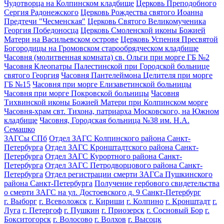
Чудотворца на Колпинском кладбище
Церковь Преподобного
Сергия Радонежского
Церковь Рождества святого Иоанна
Предтечи "Чесменская"
Церковь Святого Великомученика
Георгия Победоносца
Церковь Смоленской иконы Божией
Матери на Васильевском острове
Церковь Успения Пресвятой
Богородицы на Громовском старообрядческом кладбище
Часовня (молитвенная комната) св. Ольги при морге ГБ №2
Часовня Клеопатры Палестинской при Городской больнице
святого Георгия
Часовня Пантелеймона Целителя при морге
ГБ №15
Часовня при морге Елизаветинской больницы
Часовня при морге Покровской больницы
Часовня
Тихвинской иконы Божией Матери при Колпинском морге
Часовня-храм свт. Тихона, патриарха Московского, на Южном
кладбище
Часовня, Городская больница №38 им. Н.А.
Семашко
ЗАГСы СПб
Отдел ЗАГС Колпинского района Санкт-
Петербурга
Отдел ЗАГС Кронштадтского района Санкт-
Петербурга
Отдел ЗАГС Курортного района Санкт-
Петербурга
Отдел ЗАГС Петродворцового района Санкт-
Петербурга
Отдел регистрации смерти ЗАГСа Пушкинского
района Санкт-Петербурга
Получение гербового свидетельства
о смерти ЗАГС на ул. Достоевского д. 9 Санкт-Петербург
г. Выборг
г. Всеволожск
г. Кириши
г. Колпино
г. Кронштадт
г.
Луга
г. Петергоф
г. Пушкин
г. Приозерск
г. Сосновый Бор
г.
Бокситогорск
г. Волосово
г. Волхов
г. Высоцк