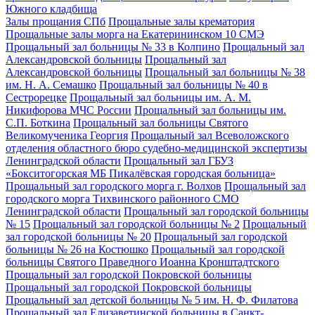
Южного кладбища
Залы прощания СПб
Прощальные залы крематория
Прощальные залы морга на Екатерининском 10 СМЭ
Прощальный зал больницы № 33 в Колпино
Прощальный зал
Александровской больницы
Прощальный зал
Александровской больницы
Прощальный зал больницы № 38
им. Н. А. Семашко
Прощальный зал больницы № 40 в
Сестрорецке
Прощальный зал больницы им. А. М.
Никифорова МЧС России
Прощальный зал больницы им.
С.П. Боткина
Прощальный зал больницы Святого
Великомученика Георгия
Прощальный зал Всеволожского
отделения областного бюро судебно-медицинской экспертизы
Ленинградской области
Прощальный зал ГБУЗ
«Бокситогорская МБ Пикалёвская городская больница»
Прощальный зал городского морга г. Волхов
Прощальный зал
городского морга Тихвинского районного СМО
Ленинградской области
Прощальный зал городской больницы
№ 15
Прощальный зал городской больницы № 2
Прощальный
зал городской больницы № 20
Прощальный зал городской
больницы № 26 на Костюшко
Прощальный зал городской
больницы Святого Праведного Иоанна Кронштадтского
Прощальный зал городской Покровской больницы
Прощальный зал городской Покровской больницы
Прощальный зал детской больницы № 5 им. Н. Ф. Филатова
Прощальный зал Елизаветинской больницы в Санкт-