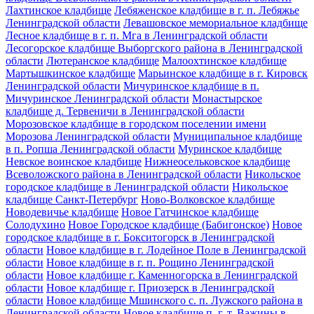
Лахтинское кладбище
Лебяженское кладбище в г. п. Лебяжье
Ленинградской области
Левашовское мемориальное кладбище
Лесное кладбище в г. п. Мга в Ленинградской области
Лесогорское кладбище Выборгского района в Ленинградской
области
Лютеранское кладбище
Малоохтинское кладбище
Мартышкинское кладбище
Марьинское кладбище в г. Кировск
Ленинградской области
Мичуринское кладбище в п.
Мичуринское Ленинградской области
Монастырское
кладбище д. Тервеничи в Ленинградской области
Морозовское кладбище в городском поселении имени
Морозова Ленинградской области
Муниципальное кладбище
в п. Ропша Ленинградской области
Муринское кладбище
Невское воинское кладбище
Нижнеосельковское кладбище
Всеволожского района в Ленинградской области
Никольское
городское кладбище в Ленинградской области
Никольское
кладбище Санкт-Петербург
Ново-Волковское кладбище
Новодевичье кладбище
Новое Гатчинское кладбище
Солодухино
Новое Городское кладбище (Бабигонское)
Новое
городское кладбище в г. Бокситогорск в Ленинградской
области
Новое кладбище в г. Лодейное Поле в Ленинградской
области
Новое кладбище в г. п. Рощино Ленинградской
области
Новое кладбище г. Каменногорска в Ленинградской
области
Новое кладбище г. Приозерск в Ленинградской
области
Новое кладбище Мшинского с. п. Лужского района в
Ленинградской области
Новое кладбище п. г. т. Важины в