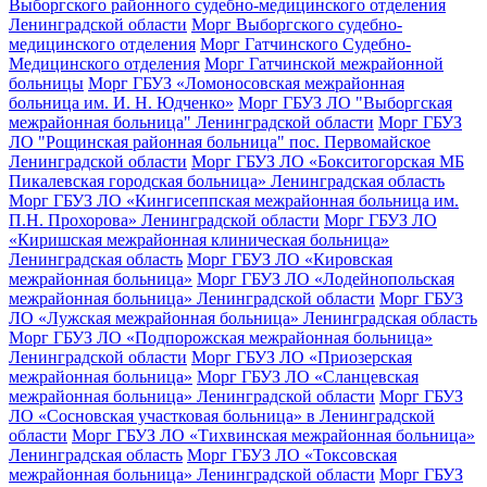
Выборгского районного судебно-медицинского отделения
Ленинградской области
Морг Выборгского судебно-
медицинского отделения
Морг Гатчинского Судебно-
Медицинского отделения
Морг Гатчинской межрайонной
больницы
Морг ГБУЗ «Ломоносовская межрайонная
больница им. И. Н. Юдченко»
Морг ГБУЗ ЛО "Выборгская
межрайонная больница" Ленинградской области
Морг ГБУЗ
ЛО "Рощинская районная больница" пос. Первомайское
Ленинградской области
Морг ГБУЗ ЛО «Бокситогорская МБ
Пикалевская городская больница» Ленинградская область
Морг ГБУЗ ЛО «Кингисеппская межрайонная больница им.
П.Н. Прохорова» Ленинградской области
Морг ГБУЗ ЛО
«Киришская межрайонная клиническая больница»
Ленинградская область
Морг ГБУЗ ЛО «Кировская
межрайонная больница»
Морг ГБУЗ ЛО «Лодейнопольская
межрайонная больница» Ленинградской области
Морг ГБУЗ
ЛО «Лужская межрайонная больница» Ленинградская область
Морг ГБУЗ ЛО «Подпорожская межрайонная больница»
Ленинградской области
Морг ГБУЗ ЛО «Приозерская
межрайонная больница»
Морг ГБУЗ ЛО «Сланцевская
межрайонная больница» Ленинградской области
Морг ГБУЗ
ЛО «Сосновская участковая больница» в Ленинградской
области
Морг ГБУЗ ЛО «Тихвинская межрайонная больница»
Ленинградская область
Морг ГБУЗ ЛО «Токсовская
межрайонная больница» Ленинградской области
Морг ГБУЗ