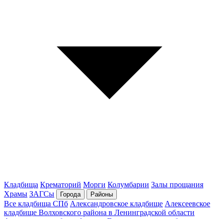
Кладбища
Крематорий
Морги
Колумбарии
Залы прощания
Храмы
ЗАГСы
Города
Районы
Все кладбища СПб
Александровское кладбище
Алексеевское
кладбище Волховского района в Ленинградской области