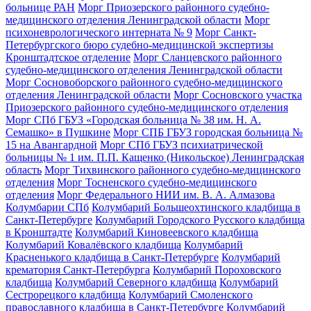
больнице РАН
Морг Приозерского районного судебно-
медицинского отделения Ленинградской области
Морг
психоневрологического интерната № 9
Морг Санкт-
Петербургского бюро судебно-медицинской экспертизы
Кронштадтское отделение
Морг Сланцевского районного
судебно-медицинского отделения Ленинградской области
Морг Сосновоборского районного судебно-медицинского
отделения Ленинградской области
Морг Сосновского участка
Приозерского районного судебно-медицинского отделения
Морг СПб ГБУЗ «Городская больница № 38 им. Н. А.
Семашко» в Пушкине
Морг СПБ ГБУЗ городская больница №
15 на Авангардной
Морг СПб ГБУЗ психиатрической
больницы № 1 им. П.П. Кащенко (Никольское) Ленинградская
область
Морг Тихвинского районного судебно-медицинского
отделения
Морг Тосненского судебно-медицинского
отделения
Морг Федерального НИИ им. В. А. Алмазова
Колумбарии СПб
Колумбарий Большеохтинского кладбища в
Санкт-Петербурге
Колумбарий Городского Русского кладбища
в Кронштадте
Колумбарий Киновеевского кладбища
Колумбарий Ковалёвского кладбища
Колумбарий
Красненького кладбища в Санкт-Петербурге
Колумбарий
крематория Cанкт-Петербурга
Колумбарий Пороховского
кладбища
Колумбарий Северного кладбища
Колумбарий
Сестрорецкого кладбища
Колумбарий Смоленского
православного кладбища в Санкт-Петербурге
Колумбарий