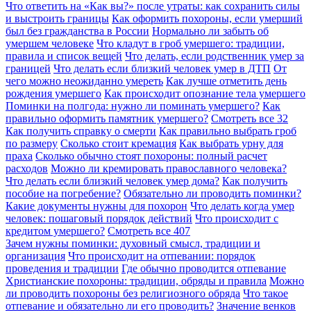
Что ответить на «Как вы?» после утраты: как сохранить силы
и выстроить границы
Как оформить похороны, если умерший
был без гражданства в России
Нормально ли забыть об
умершем человеке
Что кладут в гроб умершего: традиции,
правила и список вещей
Что делать, если родственник умер за
границей
Что делать если близкий человек умер в ДТП
От
чего можно неожиданно умереть
Как лучше отметить день
рождения умершего
Как происходит опознание тела умершего
Поминки на полгода: нужно ли поминать умершего?
Как
правильно оформить памятник умершего?
Смотреть все
32
Как получить справку о смерти
Как правильно выбрать гроб
по размеру
Сколько стоит кремация
Как выбрать урну для
праха
Сколько обычно стоят похороны: полный расчет
расходов
Можно ли кремировать православного человека?
Что делать если близкий человек умер дома?
Как получить
пособие на погребение?
Обязательно ли проводить поминки?
Какие документы нужны для похорон
Что делать когда умер
человек: пошаговый порядок действий
Что происходит с
кредитом умершего?
Смотреть все
407
Зачем нужны поминки: духовный смысл, традиции и
организация
Что происходит на отпевании: порядок
проведения и традиции
Где обычно проводится отпевание
Христианские похороны: традиции, обряды и правила
Можно
ли проводить похороны без религиозного обряда
Что такое
отпевание и обязательно ли его проводить?
Значение венков