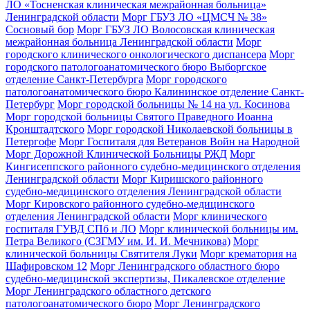
ЛО «Тосненская клиническая межрайонная больница»
Ленинградской области
Морг ГБУЗ ЛО «ЦМСЧ № 38»
Сосновый бор
Морг ГБУЗ ЛО Волосовская клиническая
межрайонная больница Ленинградской области
Морг
городского клинического онкологического диспансера
Морг
городского патологоанатомического бюро Выборгское
отделение Санкт-Петербурга
Морг городского
патологоанатомического бюро Калининское отделение Санкт-
Петербург
Морг городской больницы № 14 на ул. Косинова
Морг городской больницы Святого Праведного Иоанна
Кронштадтского
Морг городской Николаевской больницы в
Петергофе
Морг Госпиталя для Ветеранов Войн на Народной
Морг Дорожной Клинической Больницы РЖД
Морг
Кингисеппского районного судебно-медицинского отделения
Ленинградской области
Морг Киришского районного
судебно-медицинского отделения Ленинградской области
Морг Кировского районного судебно-медицинского
отделения Ленинградской области
Морг клинического
госпиталя ГУВД СПб и ЛО
Морг клинической больницы им.
Петра Великого (СЗГМУ им. И. И. Мечникова)
Морг
клинической больницы Святителя Луки
Морг крематория на
Шафировском 12
Морг Ленинградского областного бюро
судебно-медицинской экспертизы, Пикалевское отделение
Морг Ленинградского областного детского
патологоанатомического бюро
Морг Ленинградского