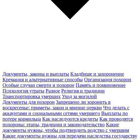
Документы, законы и выплаты
Кладбище и захоронение
Кремация и альтернативные способы
Организация похорон
Особые случаи смерти и похорон
Память и поминовение
Психология утраты
Разное
Религия и традиции
Транспортировка умерших
Уход за могилой
Документы для похорон
Запрещено ли хоронить в
воскресенье: приметы, закон и мнение церкви
Что делать с
аккаунтами и социальными сетями умершего
Выплаты по
потере кормильца
Как наследуются кредиты
Как проводятся
похороны: этапы, традиции и законодательство
Какие
документы нужны, чтобы подтвердить родство с умершим
Какие документы нужны для передачи наследства государству