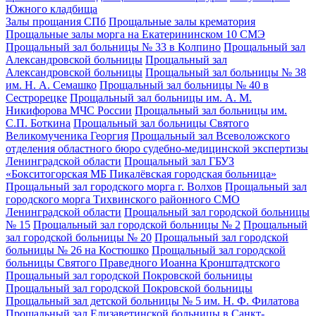
Южного кладбища
Залы прощания СПб
Прощальные залы крематория
Прощальные залы морга на Екатерининском 10 СМЭ
Прощальный зал больницы № 33 в Колпино
Прощальный зал
Александровской больницы
Прощальный зал
Александровской больницы
Прощальный зал больницы № 38
им. Н. А. Семашко
Прощальный зал больницы № 40 в
Сестрорецке
Прощальный зал больницы им. А. М.
Никифорова МЧС России
Прощальный зал больницы им.
С.П. Боткина
Прощальный зал больницы Святого
Великомученика Георгия
Прощальный зал Всеволожского
отделения областного бюро судебно-медицинской экспертизы
Ленинградской области
Прощальный зал ГБУЗ
«Бокситогорская МБ Пикалёвская городская больница»
Прощальный зал городского морга г. Волхов
Прощальный зал
городского морга Тихвинского районного СМО
Ленинградской области
Прощальный зал городской больницы
№ 15
Прощальный зал городской больницы № 2
Прощальный
зал городской больницы № 20
Прощальный зал городской
больницы № 26 на Костюшко
Прощальный зал городской
больницы Святого Праведного Иоанна Кронштадтского
Прощальный зал городской Покровской больницы
Прощальный зал городской Покровской больницы
Прощальный зал детской больницы № 5 им. Н. Ф. Филатова
Прощальный зал Елизаветинской больницы в Санкт-