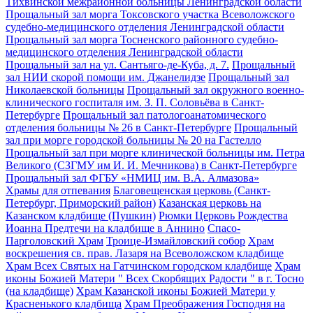
Тихвинской межрайонной больницы Ленинградской области
Прощальный зал морга Токсовского участка Всеволожского
судебно-медицинского отделения Ленинградской области
Прощальный зал морга Тосненского районного судебно-
медицинского отделения Ленинградской области
Прощальный зал на ул. Сантьяго-де-Куба, д. 7.
Прощальный
зал НИИ скорой помощи им. Джанелидзе
Прощальный зал
Николаевской больницы
Прощальный зал окружного военно-
клинического госпиталя им. З. П. Соловьёва в Санкт-
Петербурге
Прощальный зал патологоанатомического
отделения больницы № 26 в Санкт-Петербурге
Прощальный
зал при морге городской больницы № 20 на Гастелло
Прощальный зал при морге клинической больницы им. Петра
Великого (СЗГМУ им И. И. Мечникова) в Санкт-Петербурге
Прощальный зал ФГБУ «НМИЦ им. В.А. Алмазова»
Храмы для отпевания
Благовещенская церковь (Санкт-
Петербург, Приморский район)
Казанская церковь на
Казанском кладбище (Пушкин)
Рюмки Церковь Рождества
Иоанна Предтечи на кладбище в Аннино
Спасо-
Парголовский Храм
Троице-Измайловский собор
Храм
воскрешения св. прав. Лазаря на Всеволожском кладбище
Храм Всех Святых на Гатчинском городском кладбище
Храм
иконы Божией Матери " Всех Скорбящих Радости " в г. Тосно
(на кладбище)
Храм Казанской иконы Божией Матери у
Красненького кладбища
Храм Преображения Господня на