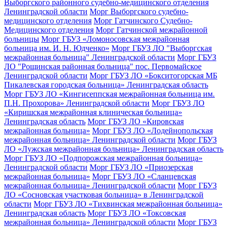
Выборгского районного судебно-медицинского отделения
Ленинградской области
Морг Выборгского судебно-
медицинского отделения
Морг Гатчинского Судебно-
Медицинского отделения
Морг Гатчинской межрайонной
больницы
Морг ГБУЗ «Ломоносовская межрайонная
больница им. И. Н. Юдченко»
Морг ГБУЗ ЛО "Выборгская
межрайонная больница" Ленинградской области
Морг ГБУЗ
ЛО "Рощинская районная больница" пос. Первомайское
Ленинградской области
Морг ГБУЗ ЛО «Бокситогорская МБ
Пикалевская городская больница» Ленинградская область
Морг ГБУЗ ЛО «Кингисеппская межрайонная больница им.
П.Н. Прохорова» Ленинградской области
Морг ГБУЗ ЛО
«Киришская межрайонная клиническая больница»
Ленинградская область
Морг ГБУЗ ЛО «Кировская
межрайонная больница»
Морг ГБУЗ ЛО «Лодейнопольская
межрайонная больница» Ленинградской области
Морг ГБУЗ
ЛО «Лужская межрайонная больница» Ленинградская область
Морг ГБУЗ ЛО «Подпорожская межрайонная больница»
Ленинградской области
Морг ГБУЗ ЛО «Приозерская
межрайонная больница»
Морг ГБУЗ ЛО «Сланцевская
межрайонная больница» Ленинградской области
Морг ГБУЗ
ЛО «Сосновская участковая больница» в Ленинградской
области
Морг ГБУЗ ЛО «Тихвинская межрайонная больница»
Ленинградская область
Морг ГБУЗ ЛО «Токсовская
межрайонная больница» Ленинградской области
Морг ГБУЗ