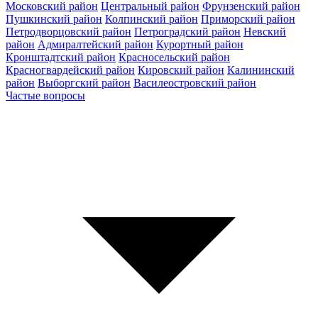
Московский район
Центральный район
Фрунзенский район
Пушкинский район
Колпинский район
Приморский район
Петродворцовский район
Петроградский район
Невский
район
Адмиралтейский район
Курортный район
Кронштадтский район
Красносельский район
Красногвардейский район
Кировский район
Калининский
район
Выборгский район
Василеостровский район
Частые вопросы