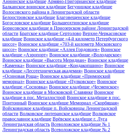
Аннинское кладбище
Армяно-Григорианское кладбище
Балканское воинское кладбище
Бегуницкое кладбище
Волосовского района в Ленинградской области
Белоостровское кладбище
Благовещенское кладбище
Богословское кладбище
Большеохтинское кладбище
Борисовское кладбище в Приозерском районе Ленинградской
области
Братское кладбище Сертолово
Верхне-Черкасовское
кладбище
Воинское кладбище «4-й километр Петербургского
шоссе»
Воинское кладбище «703-й километр Московского
шоссе»
Воинское кладбище «Аллея Гордовцев»
Воинское
кладбище «Аэропорт»
Воинское кладбище «Володарское»
Воинское кладбище «Высота Меридиан»
Воинское кладбище
«Каменка»
Воинское кладбище «Кондакопшино»
Воинское
кладбище «Лесотехническая академия»
Воинское кладбище
«Осиновая Роща»
Воинское кладбище «Приморский
мемориал»
Воинское кладбище «Пулковское»
Воинское
кладбище «Сосновка»
Воинское кладбище «Чесменское»
Воинское кладбище в Московской Славянке
Воинское
кладбище в пос. Металлострой
Воинское кладбище в пос.
Понтонный
Воинское кладбище Мемориал «Скорбящая»
Войсковицкое кладбище п. Войсковицы Ленинградской
области
Волковское лютеранское кладбище
Волковское
православное кладбище
Врёвское кладбище г. Луга
Ленинградская область
Всеволожское кладбище № 1
Ленинградская область
Всеволожское кладбище № 2