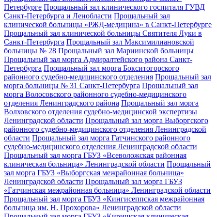
Петербурге
Прощальный зал клинического госпиталя ГУВД
Санкт-Петербурга и Ленобласти
Прощальный зал
клинической больницы «РЖД-медицина» в Санкт-Петербурге
Прощальный зал клинической больницы Святителя Луки в
Санкт-Петербурга
Прощальный зал Максимилиановской
больницы № 28
Прощальный зал Мариинской больницы
Прощальный зал морга Адмиралтейского района Санкт-
Петербурга
Прощальный зал морга Бокситогорского
районного судебно-медицинского отделения
Прощальный зал
морга больницы № 31 Санкт-Петербурга
Прощальный зал
морга Волосовского районного судебно-медицинского
отделения Ленинградского района
Прощальный зал морга
Волховского отделения судебно-медицинской экспертизы
Ленинградской области
Прощальный зал морга Выборгского
районного судебно-медицинского отделения Ленинградской
области
Прощальный зал морга Гатчинского районного
судебно-медицинского отделения Ленинградской области
Прощальный зал морга ГБУЗ «Всеволожская районная
клиническая больница» Ленинградской области
Прощальный
зал морга ГБУЗ «Выборгская межрайонная больница»
Ленинградской области
Прощальный зал морга ГБУЗ
«Гатчинская межрайонная больница» Ленинградской области
Прощальный зал морга ГБУЗ «Кингисеппская межрайонная
больница им. Н. Прохорова» Ленинградской области
Прощальный зал морга ГБУЗ «Киришская клиническая