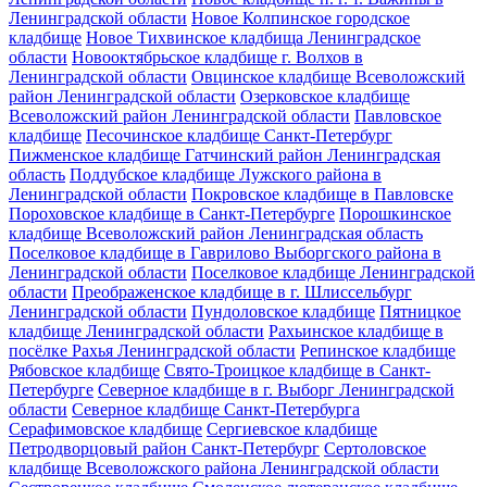
Ленинградской области
Новое Колпинское городское
кладбище
Новое Тихвинское кладбища Ленинградское
области
Новооктябрьское кладбище г. Волхов в
Ленинградской области
Овцинское кладбище Всеволожский
район Ленинградской области
Озерковское кладбище
Всеволожский район Ленинградской области
Павловское
кладбище
Песочинское кладбище Санкт-Петербург
Пижменское кладбище Гатчинский район Ленинградская
область
Поддубское кладбище Лужского района в
Ленинградской области
Покровское кладбище в Павловске
Пороховское кладбище в Санкт-Петербурге
Порошкинское
кладбище Всеволожский район Ленинградская область
Поселковое кладбище в Гаврилово Выборгского района в
Ленинградской области
Поселковое кладбище Ленинградской
области
Преображенское кладбище в г. Шлиссельбург
Ленинградской области
Пундоловское кладбище
Пятницкое
кладбище Ленинградской области
Рахьинское кладбище в
посёлке Рахья Ленинградской области
Репинское кладбище
Рябовское кладбище
Свято-Троицкое кладбище в Санкт-
Петербурге
Северное кладбище в г. Выборг Ленинградской
области
Северное кладбище Санкт-Петербурга
Серафимовское кладбище
Сергиевское кладбище
Петродворцовый район Санкт-Петербург
Сертоловское
кладбище Всеволожского района Ленинградской области