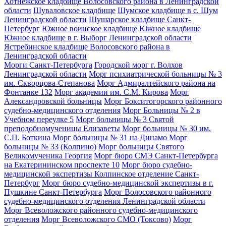
Хотнежское кладбище Волосовского района в Ленинградской
области
Шуваловское кладбище
Шумское кладбище в с. Шум
Ленинградской области
Шушарское кладбище Санкт-
Петербург
Южное воинское кладбище
Южное кладбище
Южное кладбище в г. Выборг Ленинградской области
Ястребинское кладбище Волосовского района в
Ленинградской области
Морги Санкт-Петербурга
Городской морг г. Волхов
Ленинградской области
Морг психиатрической больницы № 3
им. Скворцова-Степанова
Морг Адмиралтейского района на
Фонтанке 132
Морг академии им. С.М. Кирова
Морг
Александровской больницы
Морг Бокситогорского районного
судебно-медицинского отделения
Морг Больницы № 2 в
Учебном переулке 5
Морг больницы № 3 Святой
преподобномученицы Елизаветы
Морг больницы № 30 им.
С.П. Боткина
Морг больницы № 31 на Динамо
Морг
больницы № 33 (Колпино)
Морг больницы Святого
Великомученика Георгия
Морг бюро СМЭ Санкт-Петербурга
на Екатерининском проспекте 10
Морг бюро судебно-
медицинской экспертизы Колпинское отделение Санкт-
Петербург
Морг бюро судебно-медицинской экспертизы в г.
Пушкине Санкт-Петербурга
Морг Волосовского районного
судебно-медицинского отделения Ленинградской области
Морг Всеволожского районного судебно-медицинского
отделения
Морг Всеволожского СМО (Токсово)
Морг