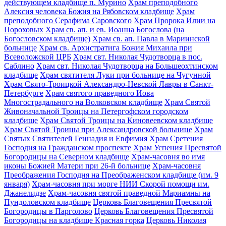
действующем кладбище п. Мурино
Храм преподобного
Алексия человека Божия на Рябовском кладбище
Храм
преподобного Серафима Саровского
Храм Пророка Илии на
Пороховых
Храм св. ап. и ев. Иоанна Богослова (на
Богословском кладбище)
Храм св. ап. Павла в Мариинской
больнице
Храм св. Архистратига Божия Михаила при
Всеволожской ЦРБ
Храм свт. Николая Чудотворца в пос.
Саблино
Храм свт. Николая Чудотворца на Большеохтинском
кладбище
Храм святителя Луки при больнице на Чугунной
Храм Свято-Троицкой Александро-Невской Лавры в Санкт-
Петербурге
Храм святого праведного Иова
Многострадального на Волковском кладбище
Храм Святой
Живоначальной Троицы на Петергофском городском
кладбище
Храм Святой Троицы на Киновеевском кладбище
Храм Святой Троицы при Александровской больнице
Храм
Святых Святителей Геннадия и Евфимия
Храм Сретения
Господня на Гражданском проспекте
Храм Успения Пресвятой
Богородицы на Северном кладбище
Храм-часовня во имя
иконы Божией Матери при 26-й больнице
Храм-часовня
Преображения Господня на Преображенском кладбище (им. 9
января)
Храм-часовня при морге НИИ Скорой помощи им.
Джанелидзе
Храм-часовня святой праведной Мариамны на
Пундоловском кладбище
Церковь Благовещения Пресвятой
Богородицы в Парголово
Церковь Благовещения Пресвятой
Богородицы на кладбище Красная горка
Церковь Николая