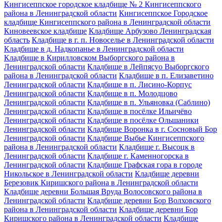
Кингисеппское городское кладбище № 2 Кингисеппского
района в Ленинградской области
Кингисеппское Городское
кладбище Кингисеппского района в Ленинградской области
Киновеевское кладбище
Кладбище Арбузово Ленинградская
область
Кладбище в г. п. Новоселье в Ленинградской области
Кладбище в д. Надкопанье в Ленинградской области
Кладбище в Кирилловском Выборгского района в
Ленинградской области
Кладбище в Лейпясуо Выборгского
района в Ленинградской области
Кладбище в п. Елизаветино
Ленинградской области
Кладбище в п. Лисино-Корпус
Ленинградской области
Кладбище в п. Молодцово
Ленинградской области
Кладбище в п. Ульяновка (Саблино)
Ленинградской области
Кладбище в посёлке Ильичёво
Ленинградской области
Кладбище в посёлке Ольшаники
Ленинградской области
Кладбище Воронка в г. Сосновый Бор
Ленинградской области
Кладбище Выбье Кингисеппского
района в Ленинградской области
Кладбище г. Высоцк в
Ленинградской области
Кладбище г. Каменногорска в
Ленинградской области
Кладбище Графская гора в городе
Никольское в Ленинградской области
Кладбище деревни
Березовик Киришского района в Ленинградской области
Кладбище деревни Большая Вруда Волосовского района в
Ленинградской области
Кладбище деревни Бор Волховского
района в Ленинградской области
Кладбище деревни Бор
Киришского района в Ленинградской области
Кладбище