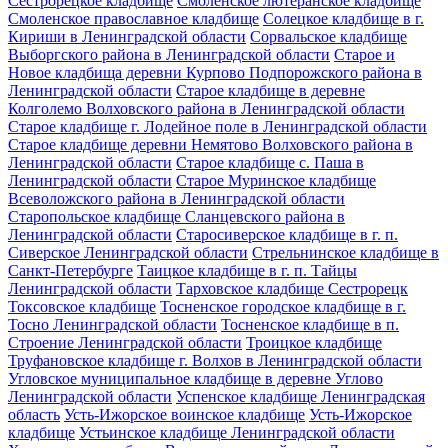
Сестрорецкое кладбище
Смоленское лютеранское кладбище
Смоленское православное кладбище
Солецкое кладбище в г.
Кириши в Ленинградской области
Сорвальское кладбище
Выборгского района в Ленинградской области
Старое и
Новое кладбища деревни Курпово Подпорожского района в
Ленинградской области
Старое кладбище в деревне
Колголемо Волховского района в Ленинградской области
Старое кладбище г. Лодейное поле в Ленинградской области
Старое кладбище деревни Немятово Волховского района в
Ленинградской области
Старое кладбище с. Паша в
Ленинградской области
Старое Муринское кладбище
Всеволожского района в Ленинградской области
Старопольское кладбище Сланцевского района в
Ленинградской области
Старосиверское кладбище в г. п.
Сиверское Ленинградской области
Стрельнинское кладбище в
Санкт-Петербурге
Таицкое кладбище в г. п. Тайцы
Ленинградской области
Тарховское кладбище Сестрорецк
Токсовское кладбище
Тосненское городское кладбище в г.
Тосно Ленинградской области
Тосненское кладбище в п.
Строение Ленинградской области
Троицкое кладбище
Труфановское кладбище г. Волхов в Ленинградской области
Угловское муниципальное кладбище в деревне Углово
Ленинградской области
Успенское кладбище Ленинградская
область
Усть-Ижорское воинское кладбище
Усть-Ижорское
кладбище
Устьинское кладбище Ленинградской области