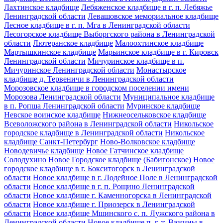
Лахтинское кладбище
Лебяженское кладбище в г. п. Лебяжье
Ленинградской области
Левашовское мемориальное кладбище
Лесное кладбище в г. п. Мга в Ленинградской области
Лесогорское кладбище Выборгского района в Ленинградской
области
Лютеранское кладбище
Малоохтинское кладбище
Мартышкинское кладбище
Марьинское кладбище в г. Кировск
Ленинградской области
Мичуринское кладбище в п.
Мичуринское Ленинградской области
Монастырское
кладбище д. Тервеничи в Ленинградской области
Морозовское кладбище в городском поселении имени
Морозова Ленинградской области
Муниципальное кладбище
в п. Ропша Ленинградской области
Муринское кладбище
Невское воинское кладбище
Нижнеосельковское кладбище
Всеволожского района в Ленинградской области
Никольское
городское кладбище в Ленинградской области
Никольское
кладбище Санкт-Петербург
Ново-Волковское кладбище
Новодевичье кладбище
Новое Гатчинское кладбище
Солодухино
Новое Городское кладбище (Бабигонское)
Новое
городское кладбище в г. Бокситогорск в Ленинградской
области
Новое кладбище в г. Лодейное Поле в Ленинградской
области
Новое кладбище в г. п. Рощино Ленинградской
области
Новое кладбище г. Каменногорска в Ленинградской
области
Новое кладбище г. Приозерск в Ленинградской
области
Новое кладбище Мшинского с. п. Лужского района в
Ленинградской области
Новое кладбище п. г. т. Важины в