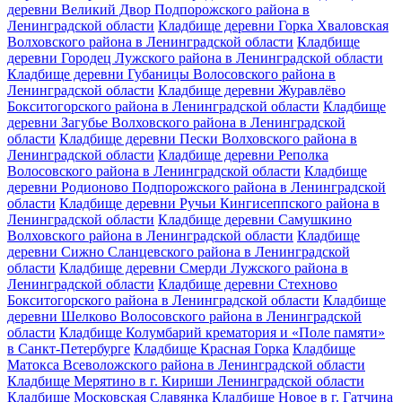
деревни Великий Двор Подпорожского района в
Ленинградской области
Кладбище деревни Горка Хваловская
Волховского района в Ленинградской области
Кладбище
деревни Городец Лужского района в Ленинградской области
Кладбище деревни Губаницы Волосовского района в
Ленинградской области
Кладбище деревни Журавлёво
Бокситогорского района в Ленинградской области
Кладбище
деревни Загубье Волховского района в Ленинградской
области
Кладбище деревни Пески Волховского района в
Ленинградской области
Кладбище деревни Реполка
Волосовского района в Ленинградской области
Кладбище
деревни Родионово Подпорожского района в Ленинградской
области
Кладбище деревни Ручьи Кингисеппского района в
Ленинградской области
Кладбище деревни Самушкино
Волховского района в Ленинградской области
Кладбище
деревни Сижно Сланцевского района в Ленинградской
области
Кладбище деревни Смерди Лужского района в
Ленинградской области
Кладбище деревни Стехново
Бокситогорского района в Ленинградской области
Кладбище
деревни Шелково Волосовского района в Ленинградской
области
Кладбище Колумбарий крематория и «Поле памяти»
в Санкт-Петербурге
Кладбище Красная Горка
Кладбище
Матокса Всеволожского района в Ленинградской области
Кладбище Мерятино в г. Кириши Ленинградской области
Кладбище Московская Славянка
Кладбище Новое в г. Гатчина