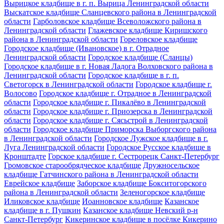
Вырицкое кладбище в г. п. Вырица Ленинградской области
Выскатское кладбище Сланцевского района в Ленинградской
области
Гарболовское кладбище Всеволожского района в
Ленинградской области
Глажевское кладбище Киришского
района в Ленинградской области
Гореловское кладбище
Городское кладбище (Ивановское) в г. Отрадное
Ленинградской области
Городское кладбище (Сланцы)
Городское кладбище в г. Новая Ладога Волховского района в
Ленинградской области
Городское кладбище в г. п.
Светогорск в Ленинградской области
Городское кладбище г.
Волосово
Городское кладбище г. Отрадное в Ленинградской
области
Городское кладбище г. Пикалёво в Ленинградской
области
Городское кладбище г. Приозерска в Ленинградской
области
Городское кладбище г. Сясьстрой в Ленинградской
области
Городское кладбище Приморска Выборгского района
в Ленинградской области
Городское Лужское кладбище в г.
Луга Ленинградской области
Городское Русское кладбище в
Кронштадте
Горское кладбище г. Сестрорецк Санкт-Петербург
Громовское старообрядческое кладбище
Дружносельское
кладбище Гатчинского района в Ленинградской области
Еврейское кладбище
Заборское кладбище Бокситогорского
района в Ленинградской области
Зеленогорское кладбище
Иликовское кладбище
Иоанновское кладбище
Казанское
кладбище в г. Пушкин
Казанское кладбище Невский р-н
Санкт-Петербург
Кикеринское кладбище в посёлке Кикерино