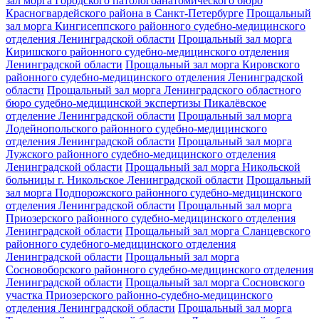
зал морга Городского патологоанатомического бюро
Красногвардейского района в Санкт-Петербурге
Прощальный
зал морга Кингисеппского районного судебно-медицинского
отделения Ленинградской области
Прощальный зал морга
Киришского районного судебно-медицинского отделения
Ленинградской области
Прощальный зал морга Кировского
районного судебно-медицинского отделения Ленинградской
области
Прощальный зал морга Ленинградского областного
бюро судебно-медицинской экспертизы Пикалёвское
отделение Ленинградской области
Прощальный зал морга
Лодейнопольского районного судебно-медицинского
отделения Ленинградской области
Прощальный зал морга
Лужского районного судебно-медицинского отделения
Ленинградской области
Прощальный зал морга Никольской
больницы г. Никольское Ленинградской области
Прощальный
зал морга Подпорожского районного судебно-медицинского
отделения Ленинградской области
Прощальный зал морга
Приозерского районного судебно-медицинского отделения
Ленинградской области
Прощальный зал морга Сланцевского
районного судебного-медицинского отделения
Ленинградской области
Прощальный зал морга
Сосновоборского районного судебно-медицинского отделения
Ленинградской области
Прощальный зал морга Сосновского
участка Приозерского районно-судебно-медицинского
отделения Ленинградской области
Прощальный зал морга