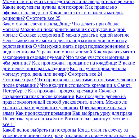
Можно ли получить наследство если наследодатель еще жив?
Какие документы нужны для похорон
Как правильно
оформить наследство
Какие выплаты положены матери-
одиночке?
Смотреть все
25
Зачем ставят свечи на кладбище
Что делать при обвале
могилы
Можно ли похоронить бывших супругов в одной
могиле
Сколько захоронений можно делать в одной могиле
Через какое время можно делать подзахоронение в могилу
родственника
О чём нужно знать перед подзахоронением к
родственникам
Украшение могилы зимой
Как украсить место
захоронения своими руками?
Что такое участок и могила: в
чём разница?
Как происходит прощание на кладбище
В какие
дни нельзя посещать кладбище
Когда лучше приходить на
могилу: утро, день или вечер?
Смотреть все
24
Что такое прах?
Что происходит с костями и ногтями человека
после кремации?
Что входит в стоимость кремации в Санкт-
Петербурге
Как проходит процесс кремации
Сколько
сохраняется прах после кремации
Как посадить дерево из
праха: экологичный способ увековечить память
Можно ли
хранить прах в домашних условиях
Превращение праха в
алмаз
Как происходит кремация
Как выбрать урну для праха
Перевозка урны с прахом по России и за границу
Смотреть
все
11
Какой венок выбрать на похороны
Когда ставить свечку за
упокой: канонические сроки, правила и современная практика