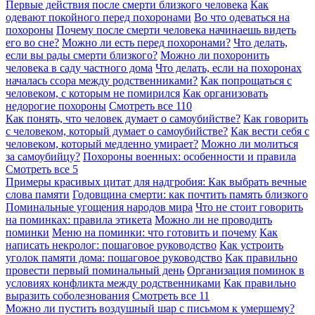
Первые действия после смерти близкого человека
Как
одевают покойного перед похоронами
Во что одеваться на
похороны
Почему после смерти человека начинаешь видеть
его во сне?
Можно ли есть перед похоронами?
Что делать,
если вы рады смерти близкого?
Можно ли похоронить
человека в саду частного дома
Что делать, если на похоронах
началась ссора между родственниками?
Как попрощаться с
человеком, с которым не помирился
Как организовать
недорогие похороны
Смотреть все
110
Как понять, что человек думает о самоубийстве?
Как говорить
с человеком, который думает о самоубийстве?
Как вести себя с
человеком, который медленно умирает?
Можно ли молиться
за самоубийцу?
Похороны военных: особенности и правила
Смотреть все
5
Примеры красивых цитат для надгробия: Как выбрать вечные
слова памяти
Годовщина смерти: как почтить память близкого
Поминальные угощения народов мира
Что не стоит говорить
на поминках: правила этикета
Можно ли не проводить
поминки
Меню на поминки: что готовить и почему
Как
написать некролог: пошаговое руководство
Как устроить
уголок памяти дома: пошаговое руководство
Как правильно
провести первый поминальный день
Организация поминок в
условиях конфликта между родственниками
Как правильно
выразить соболезнования
Смотреть все
11
Можно ли пустить воздушный шар с письмом к умершему?