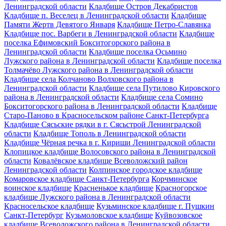
Ленинградской области
Кладбище Остров Декабристов
Кладбище п. Веселец в Ленинградской области
Кладбище
Памяти Жертв Девятого Января
Кладбище Петро-Славянка
Кладбище пос. Варбеги в Ленинградской области
Кладбище
поселка Ефимовский Бокситогорского района в
Ленинградской области
Кладбище поселка Осьмино
Лужского района в Ленинградской области
Кладбище поселка
Толмачёво Лужского района в Ленинградской области
Кладбище села Колчаново Волховского района в
Ленинградской области
Кладбище села Путилово Кировского
района в Ленинградской области
Кладбище села Сомино
Бокситогорского района в Ленинградской области
Кладбище
Старо-Паново в Красносельском районе Санкт-Петербурга
Кладбище Сясьские рядки в г. Сясьстрой Ленинградской
области
Кладбище Тополь в Ленинградской области
Кладбище Чёрная речка в г. Кириши Ленинградской области
Клопицкое кладбище Волосовского района в Ленинградской
области
Ковалёвское кладбище Всеволожский район
Ленинградской области
Колпинское городское кладбище
Комаровское кладбище Санкт-Петербурга
Корчминское
воинское кладбище
Красненькое кладбище
Красногорское
кладбище Лужского района в Ленинградской области
Красносельское кладбище
Кузьминское кладбище г. Пушкин
Санкт-Петербург
Кузьмоловское кладбище
Куйвозовское
кладбище Всеволожского района в Ленинградской области