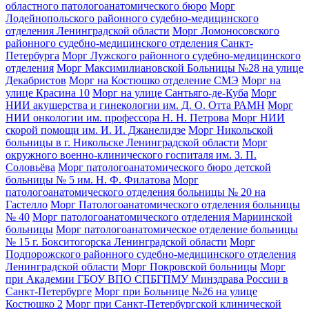
областного патологоанатомического бюро
Морг
Лодейнопольского районного судебно-медицинского
отделения Ленинградской области
Морг Ломоносовского
районного судебно-медицинского отделения Санкт-
Петербурга
Морг Лужского районного судебно-медицинского
отделения
Морг Максимилиановской Больницы №28 на улице
Декабристов
Морг на Костюшко отделение СМЭ
Морг на
улице Красина 10
Морг на улице Сантьяго-де-Куба
Морг
НИИ акушерства и гинекологии им. Д. О. Отта РАМН
Морг
НИИ онкологии им. профессора Н. Н. Петрова
Морг НИИ
скорой помощи им. И. И. Джанелидзе
Морг Никольской
больницы в г. Никольске Ленинградской области
Морг
окружного военно-клинического госпиталя им. З. П.
Соловьёва
Морг патологоанатомического бюро детской
больницы № 5 им. Н. Ф. Филатова
Морг
патологоанатомического отделения больницы № 20 на
Гастелло
Морг Патологоанатомического отделения больницы
№ 40
Морг патологоанатомического отделения Мариинской
больницы
Морг патологоанатомическое отделение больницы
№ 15 г. Бокситогорска Ленинградской области
Морг
Подпорожского районного судебно-медицинского отделения
Ленинградской области
Морг Покровской больницы
Морг
при Академии ГБОУ ВПО СПБГПМУ Минздрава России в
Санкт-Петербурге
Морг при Больнице №26 на улице
Костюшко 2
Морг при Санкт-Петербургской клинической