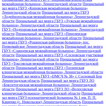
межрайонная больница» Ленинградской области
Прощальный
зал морга ГБУЗ «Кировская межрайонная больница»
Ленинградской области
Прощальный зал морга ГБУЗ
«Лодейнопольская межрайонная больница» Ленинградской
области
Прощальный зал морга ГБУЗ «Лужская межрайонная
больница» Ленинградской области
Прощальный зал морга
ГБУЗ «Подпорожская межрайонная больница» Ленинградской
области
Прощальный зал морга ГБУЗ «Приозерская
межрайонная больница» Ленинградской области
Прощальный
зал морга ГБУЗ «Рощинская районная больница» пос.
Первомайское Ленинградская область
Прощальный зал морга
ГБУЗ «Сланцевская межрайонная больница» Ленинградской
области
Прощальный зал морга ГБУЗ «Сосновская участковая
больница» Ленинградской области
Прощальный зал морга
ГБУЗ «Токсовская межрайонная больница» Ленинградской
области
Прощальный зал морга ГБУЗ «Тосненская
клиническая межрайонная больница» Ленинградской области
Прощальный зал морга ГБУЗ «ЦМСЧ № 38» г. Сосновый Бор
Ленинградская область
Прощальный зал морга ГБУЗ ЛО
«Бокситогорская межрайонная больница» Ленинградской
области
Прощальный зал морга ГБУЗ ЛО «Волосовская
клиническая больница» Ленинградской области
Прощальный
зал морга ГБУЗ психиатрической больницы № 1 им. П. П.
Кащенко (с. Никольское) Ленинградская область
Прощальный