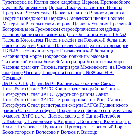
Чудотворца на Колпинском кладбище
Церковь Преподобного
Сергия Радонежского
Церковь Рождества святого Иоанна
Предтечи "Чесменская"
Церковь Святого Великомученика
Георгия Победоносца
Церковь Смоленской иконы Божией
Матери на Васильевском острове
Церковь Успения Пресвятой
Богородицы на Громовском старообрядческом кладбище
Часовня (молитвенная комната) св. Ольги при морге ГБ №2
Часовня Клеопатры Палестинской при Городской больнице
святого Георгия
Часовня Пантелеймона Целителя при морге
ГБ №15
Часовня при морге Елизаветинской больницы
Часовня при морге Покровской больницы
Часовня
Тихвинской иконы Божией Матери при Колпинском морге
Часовня-храм свт. Тихона, патриарха Московского, на Южном
кладбище
Часовня, Городская больница №38 им. Н.А.
Семашко
ЗАГСы СПб
Отдел ЗАГС Колпинского района Санкт-
Петербурга
Отдел ЗАГС Кронштадтского района Санкт-
Петербурга
Отдел ЗАГС Курортного района Санкт-
Петербурга
Отдел ЗАГС Петродворцового района Санкт-
Петербурга
Отдел регистрации смерти ЗАГСа Пушкинского
района Санкт-Петербурга
Получение гербового свидетельства
о смерти ЗАГС на ул. Достоевского д. 9 Санкт-Петербург
г. Выборг
г. Всеволожск
г. Кириши
г. Колпино
г. Кронштадт
г.
Луга
г. Петергоф
г. Пушкин
г. Приозерск
г. Сосновый Бор
г.
Бокситогорск
г. Волосово
г. Волхов
г. Высоцк