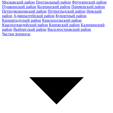
Московский район
Центральный район
Фрунзенский район
Пушкинский район
Колпинский район
Приморский район
Петродворцовский район
Петроградский район
Невский
район
Адмиралтейский район
Курортный район
Кронштадтский район
Красносельский район
Красногвардейский район
Кировский район
Калининский
район
Выборгский район
Василеостровский район
Частые вопросы