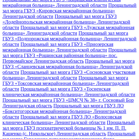
межрайонная больница» Ленинградской области
Прощальный
зал морга ГБУЗ «Кировская межрайонная больница»
Ленинградской области
Прощальный зал морга ГБУЗ
«Лодейнопольская межрайонная больница» Ленинградской
области
Прощальный зал морга ГБУЗ «Лужская межрайонная
больница» Ленинградской области
Прощальный зал морга
ГБУЗ «Подпорожская межрайонная больница» Ленинградской
области
Прощальный зал морга ГБУЗ «Приозерская
межрайонная больница» Ленинградской области
Прощальный
зал морга ГБУЗ «Рощинская районная больница» пос.
Первомайское Ленинградская область
Прощальный зал морга
ГБУЗ «Сланцевская межрайонная больница» Ленинградской
области
Прощальный зал морга ГБУЗ «Сосновская участковая
больница» Ленинградской области
Прощальный зал морга
ГБУЗ «Токсовская межрайонная больница» Ленинградской
области
Прощальный зал морга ГБУЗ «Тосненская
клиническая межрайонная больница» Ленинградской области
Прощальный зал морга ГБУЗ «ЦМСЧ № 38» г. Сосновый Бор
Ленинградская область
Прощальный зал морга ГБУЗ ЛО
«Бокситогорская межрайонная больница» Ленинградской
области
Прощальный зал морга ГБУЗ ЛО «Волосовская
клиническая больница» Ленинградской области
Прощальный
зал морга ГБУЗ психиатрической больницы № 1 им. П. П.
Кащенко (с. Никольское) Ленинградская область
Прощальный