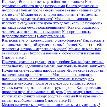
Первые действия после смерти близкого человека
Как
одевают покойного перед похоронами
Во что одеваться на
похороны
Почему после смерти человека начинаешь видеть
его во сне?
Можно ли есть перед похоронами?
Что делать,
если вы рады смерти близкого?
Можно ли похоронить
человека в саду частного дома
Что делать, если на похоронах
началась ссора между родственниками?
Как попрощаться с
человеком, с которым не помирился
Как организовать
недорогие похороны
Смотреть все
110
Как понять, что человек думает о самоубийстве?
Как говорить
с человеком, который думает о самоубийстве?
Как вести себя с
человеком, который медленно умирает?
Можно ли молиться
за самоубийцу?
Похороны военных: особенности и правила
Смотреть все
5
Примеры красивых цитат для надгробия: Как выбрать вечные
слова памяти
Годовщина смерти: как почтить память близкого
Поминальные угощения народов мира
Что не стоит говорить
на поминках: правила этикета
Можно ли не проводить
поминки
Меню на поминки: что готовить и почему
Как
написать некролог: пошаговое руководство
Как устроить
уголок памяти дома: пошаговое руководство
Как правильно
провести первый поминальный день
Организация поминок в
условиях конфликта между родственниками
Как правильно
выразить соболезнования
Смотреть все
11
Можно ли пустить воздушный шар с письмом к умершему?