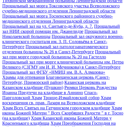
Тихвинской межрайонной больницы Ленинградской области
Прощальный зал морга Токсовского участка Всеволожского
судебно-медицинского отделения Ленинградской области
Прощальный зал морга Тосненского районного судебно-
медицинского отделения Ленинградской области
Прощальный зал на ул. Сантьяго-де-Куба, д. 7.
Прощальный
зал НИИ скорой помощи им. Джанелидзе
Прощальный зал
Николаевской больницы
Прощальный зал окружного военно-
клинического госпиталя им. З. П. Соловьёва в Санкт-
Петербурге
Прощальный зал патологоанатомического
отделения больницы № 26 в Санкт-Петербурге
Прощальный
зал при морге городской больницы № 20 на Гастелло
Прощальный зал при морге клинической больницы им. Петра
Великого (СЗГМУ им И. И. Мечникова) в Санкт-Петербурге
Прощальный зал ФГБУ «НМИЦ им. В.А. Алмазова»
Храмы для отпевания
Благовещенская церковь (Санкт-
Петербург, Приморский район)
Казанская церковь на
Казанском кладбище (Пушкин)
Рюмки Церковь Рождества
Иоанна Предтечи на кладбище в Аннино
Спасо-
Парголовский Храм
Троице-Измайловский собор
Храм
воскрешения св. прав. Лазаря на Всеволожском кладбище
Храм Всех Святых на Гатчинском городском кладбище
Храм
иконы Божией Матери " Всех Скорбящих Радости " в г. Тосно
(на кладбище)
Храм Казанской иконы Божией Матери у
Красненького кладбища
Храм Преображения Господня на