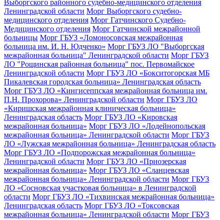
Выборгского районного судебно-медицинского отделения
Ленинградской области
Морг Выборгского судебно-
медицинского отделения
Морг Гатчинского Судебно-
Медицинского отделения
Морг Гатчинской межрайонной
больницы
Морг ГБУЗ «Ломоносовская межрайонная
больница им. И. Н. Юдченко»
Морг ГБУЗ ЛО "Выборгская
межрайонная больница" Ленинградской области
Морг ГБУЗ
ЛО "Рощинская районная больница" пос. Первомайское
Ленинградской области
Морг ГБУЗ ЛО «Бокситогорская МБ
Пикалевская городская больница» Ленинградская область
Морг ГБУЗ ЛО «Кингисеппская межрайонная больница им.
П.Н. Прохорова» Ленинградской области
Морг ГБУЗ ЛО
«Киришская межрайонная клиническая больница»
Ленинградская область
Морг ГБУЗ ЛО «Кировская
межрайонная больница»
Морг ГБУЗ ЛО «Лодейнопольская
межрайонная больница» Ленинградской области
Морг ГБУЗ
ЛО «Лужская межрайонная больница» Ленинградская область
Морг ГБУЗ ЛО «Подпорожская межрайонная больница»
Ленинградской области
Морг ГБУЗ ЛО «Приозерская
межрайонная больница»
Морг ГБУЗ ЛО «Сланцевская
межрайонная больница» Ленинградской области
Морг ГБУЗ
ЛО «Сосновская участковая больница» в Ленинградской
области
Морг ГБУЗ ЛО «Тихвинская межрайонная больница»
Ленинградская область
Морг ГБУЗ ЛО «Токсовская
межрайонная больница» Ленинградской области
Морг ГБУЗ