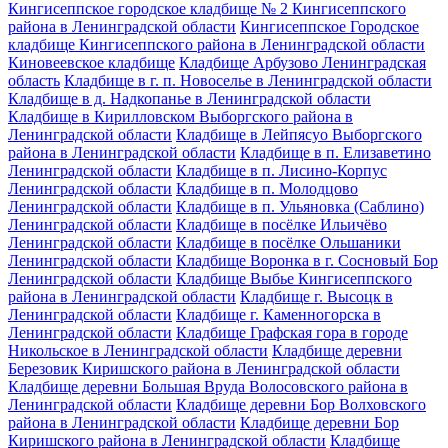
Кингисеппское городское кладбище № 2 Кингисеппского
района в Ленинградской области
Кингисеппское Городское
кладбище Кингисеппского района в Ленинградской области
Киновеевское кладбище
Кладбище Арбузово Ленинградская
область
Кладбище в г. п. Новоселье в Ленинградской области
Кладбище в д. Надкопанье в Ленинградской области
Кладбище в Кирилловском Выборгского района в
Ленинградской области
Кладбище в Лейпясуо Выборгского
района в Ленинградской области
Кладбище в п. Елизаветино
Ленинградской области
Кладбище в п. Лисино-Корпус
Ленинградской области
Кладбище в п. Молодцово
Ленинградской области
Кладбище в п. Ульяновка (Саблино)
Ленинградской области
Кладбище в посёлке Ильичёво
Ленинградской области
Кладбище в посёлке Ольшаники
Ленинградской области
Кладбище Воронка в г. Сосновый Бор
Ленинградской области
Кладбище Выбье Кингисеппского
района в Ленинградской области
Кладбище г. Высоцк в
Ленинградской области
Кладбище г. Каменногорска в
Ленинградской области
Кладбище Графская гора в городе
Никольское в Ленинградской области
Кладбище деревни
Березовик Киришского района в Ленинградской области
Кладбище деревни Большая Вруда Волосовского района в
Ленинградской области
Кладбище деревни Бор Волховского
района в Ленинградской области
Кладбище деревни Бор
Киришского района в Ленинградской области
Кладбище