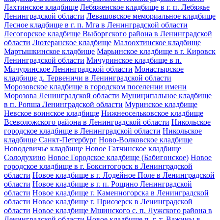
Лахтинское кладбище
Лебяженское кладбище в г. п. Лебяжье
Ленинградской области
Левашовское мемориальное кладбище
Лесное кладбище в г. п. Мга в Ленинградской области
Лесогорское кладбище Выборгского района в Ленинградской
области
Лютеранское кладбище
Малоохтинское кладбище
Мартышкинское кладбище
Марьинское кладбище в г. Кировск
Ленинградской области
Мичуринское кладбище в п.
Мичуринское Ленинградской области
Монастырское
кладбище д. Тервеничи в Ленинградской области
Морозовское кладбище в городском поселении имени
Морозова Ленинградской области
Муниципальное кладбище
в п. Ропша Ленинградской области
Муринское кладбище
Невское воинское кладбище
Нижнеосельковское кладбище
Всеволожского района в Ленинградской области
Никольское
городское кладбище в Ленинградской области
Никольское
кладбище Санкт-Петербург
Ново-Волковское кладбище
Новодевичье кладбище
Новое Гатчинское кладбище
Солодухино
Новое Городское кладбище (Бабигонское)
Новое
городское кладбище в г. Бокситогорск в Ленинградской
области
Новое кладбище в г. Лодейное Поле в Ленинградской
области
Новое кладбище в г. п. Рощино Ленинградской
области
Новое кладбище г. Каменногорска в Ленинградской
области
Новое кладбище г. Приозерск в Ленинградской
области
Новое кладбище Мшинского с. п. Лужского района в
Ленинградской области
Новое кладбище п. г. т. Важины в