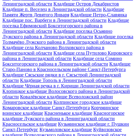
Ленинградской области
Кладбище Остров Декабристов
Кладбище п. Веселец в Ленинградской области
Кладбище
Памяти Жертв Девятого Января
Кладбище Петро-Славянка
Кладбище пос. Варбеги в Ленинградской области
Кладбище
поселка Ефимовский Бокситогорского района в
Ленинградской области
Кладбище поселка Осьмино
Лужского района в Ленинградской области
Кладбище поселка
Толмачёво Лужского района в Ленинградской области
Кладбище села Колчаново Волховского района в
Ленинградской области
Кладбище села Путилово Кировского
района в Ленинградской области
Кладбище села Сомино
Бокситогорского района в Ленинградской области
Кладбище
Старо-Паново в Красносельском районе Санкт-Петербурга
Кладбище Сясьские рядки в г. Сясьстрой Ленинградской
области
Кладбище Тополь в Ленинградской области
Кладбище Чёрная речка в г. Кириши Ленинградской области
Клопицкое кладбище Волосовского района в Ленинградской
области
Ковалёвское кладбище Всеволожский район
Ленинградской области
Колпинское городское кладбище
Комаровское кладбище Санкт-Петербурга
Корчминское
воинское кладбище
Красненькое кладбище
Красногорское
кладбище Лужского района в Ленинградской области
Красносельское кладбище
Кузьминское кладбище г. Пушкин
Санкт-Петербург
Кузьмоловское кладбище
Куйвозовское
кладбище Всеволожского района в Ленинградской области