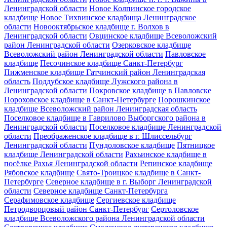
Ленинградской области
Новое Колпинское городское
кладбище
Новое Тихвинское кладбища Ленинградское
области
Новооктябрьское кладбище г. Волхов в
Ленинградской области
Овцинское кладбище Всеволожский
район Ленинградской области
Озерковское кладбище
Всеволожский район Ленинградской области
Павловское
кладбище
Песочинское кладбище Санкт-Петербург
Пижменское кладбище Гатчинский район Ленинградская
область
Поддубское кладбище Лужского района в
Ленинградской области
Покровское кладбище в Павловске
Пороховское кладбище в Санкт-Петербурге
Порошкинское
кладбище Всеволожский район Ленинградская область
Поселковое кладбище в Гаврилово Выборгского района в
Ленинградской области
Поселковое кладбище Ленинградской
области
Преображенское кладбище в г. Шлиссельбург
Ленинградской области
Пундоловское кладбище
Пятницкое
кладбище Ленинградской области
Рахьинское кладбище в
посёлке Рахья Ленинградской области
Репинское кладбище
Рябовское кладбище
Свято-Троицкое кладбище в Санкт-
Петербурге
Северное кладбище в г. Выборг Ленинградской
области
Северное кладбище Санкт-Петербурга
Серафимовское кладбище
Сергиевское кладбище
Петродворцовый район Санкт-Петербург
Сертоловское
кладбище Всеволожского района Ленинградской области