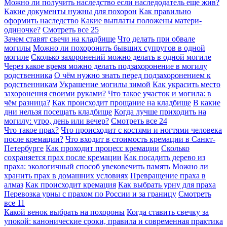
Можно ли получить наследство если наследодатель еще жив?
Какие документы нужны для похорон
Как правильно
оформить наследство
Какие выплаты положены матери-
одиночке?
Смотреть все
25
Зачем ставят свечи на кладбище
Что делать при обвале
могилы
Можно ли похоронить бывших супругов в одной
могиле
Сколько захоронений можно делать в одной могиле
Через какое время можно делать подзахоронение в могилу
родственника
О чём нужно знать перед подзахоронением к
родственникам
Украшение могилы зимой
Как украсить место
захоронения своими руками?
Что такое участок и могила: в
чём разница?
Как происходит прощание на кладбище
В какие
дни нельзя посещать кладбище
Когда лучше приходить на
могилу: утро, день или вечер?
Смотреть все
24
Что такое прах?
Что происходит с костями и ногтями человека
после кремации?
Что входит в стоимость кремации в Санкт-
Петербурге
Как проходит процесс кремации
Сколько
сохраняется прах после кремации
Как посадить дерево из
праха: экологичный способ увековечить память
Можно ли
хранить прах в домашних условиях
Превращение праха в
алмаз
Как происходит кремация
Как выбрать урну для праха
Перевозка урны с прахом по России и за границу
Смотреть
все
11
Какой венок выбрать на похороны
Когда ставить свечку за
упокой: канонические сроки, правила и современная практика