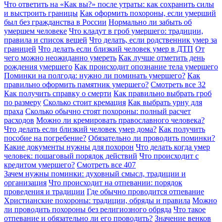
Что ответить на «Как вы?» после утраты: как сохранить силы
и выстроить границы
Как оформить похороны, если умерший
был без гражданства в России
Нормально ли забыть об
умершем человеке
Что кладут в гроб умершего: традиции,
правила и список вещей
Что делать, если родственник умер за
границей
Что делать если близкий человек умер в ДТП
От
чего можно неожиданно умереть
Как лучше отметить день
рождения умершего
Как происходит опознание тела умершего
Поминки на полгода: нужно ли поминать умершего?
Как
правильно оформить памятник умершего?
Смотреть все
32
Как получить справку о смерти
Как правильно выбрать гроб
по размеру
Сколько стоит кремация
Как выбрать урну для
праха
Сколько обычно стоят похороны: полный расчет
расходов
Можно ли кремировать православного человека?
Что делать если близкий человек умер дома?
Как получить
пособие на погребение?
Обязательно ли проводить поминки?
Какие документы нужны для похорон
Что делать когда умер
человек: пошаговый порядок действий
Что происходит с
кредитом умершего?
Смотреть все
407
Зачем нужны поминки: духовный смысл, традиции и
организация
Что происходит на отпевании: порядок
проведения и традиции
Где обычно проводится отпевание
Христианские похороны: традиции, обряды и правила
Можно
ли проводить похороны без религиозного обряда
Что такое
отпевание и обязательно ли его проводить?
Значение венков