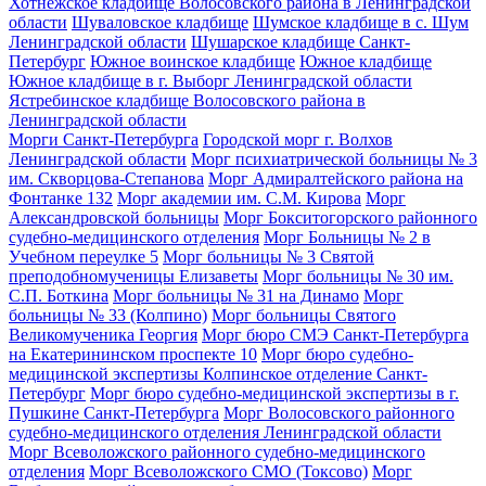
Хотнежское кладбище Волосовского района в Ленинградской
области
Шуваловское кладбище
Шумское кладбище в с. Шум
Ленинградской области
Шушарское кладбище Санкт-
Петербург
Южное воинское кладбище
Южное кладбище
Южное кладбище в г. Выборг Ленинградской области
Ястребинское кладбище Волосовского района в
Ленинградской области
Морги Санкт-Петербурга
Городской морг г. Волхов
Ленинградской области
Морг психиатрической больницы № 3
им. Скворцова-Степанова
Морг Адмиралтейского района на
Фонтанке 132
Морг академии им. С.М. Кирова
Морг
Александровской больницы
Морг Бокситогорского районного
судебно-медицинского отделения
Морг Больницы № 2 в
Учебном переулке 5
Морг больницы № 3 Святой
преподобномученицы Елизаветы
Морг больницы № 30 им.
С.П. Боткина
Морг больницы № 31 на Динамо
Морг
больницы № 33 (Колпино)
Морг больницы Святого
Великомученика Георгия
Морг бюро СМЭ Санкт-Петербурга
на Екатерининском проспекте 10
Морг бюро судебно-
медицинской экспертизы Колпинское отделение Санкт-
Петербург
Морг бюро судебно-медицинской экспертизы в г.
Пушкине Санкт-Петербурга
Морг Волосовского районного
судебно-медицинского отделения Ленинградской области
Морг Всеволожского районного судебно-медицинского
отделения
Морг Всеволожского СМО (Токсово)
Морг