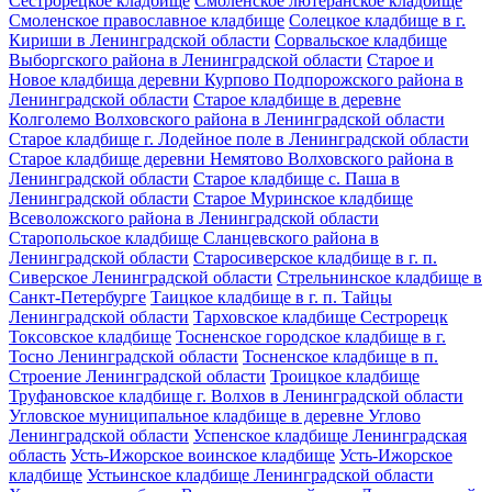
Сестрорецкое кладбище
Смоленское лютеранское кладбище
Смоленское православное кладбище
Солецкое кладбище в г.
Кириши в Ленинградской области
Сорвальское кладбище
Выборгского района в Ленинградской области
Старое и
Новое кладбища деревни Курпово Подпорожского района в
Ленинградской области
Старое кладбище в деревне
Колголемо Волховского района в Ленинградской области
Старое кладбище г. Лодейное поле в Ленинградской области
Старое кладбище деревни Немятово Волховского района в
Ленинградской области
Старое кладбище с. Паша в
Ленинградской области
Старое Муринское кладбище
Всеволожского района в Ленинградской области
Старопольское кладбище Сланцевского района в
Ленинградской области
Старосиверское кладбище в г. п.
Сиверское Ленинградской области
Стрельнинское кладбище в
Санкт-Петербурге
Таицкое кладбище в г. п. Тайцы
Ленинградской области
Тарховское кладбище Сестрорецк
Токсовское кладбище
Тосненское городское кладбище в г.
Тосно Ленинградской области
Тосненское кладбище в п.
Строение Ленинградской области
Троицкое кладбище
Труфановское кладбище г. Волхов в Ленинградской области
Угловское муниципальное кладбище в деревне Углово
Ленинградской области
Успенское кладбище Ленинградская
область
Усть-Ижорское воинское кладбище
Усть-Ижорское
кладбище
Устьинское кладбище Ленинградской области