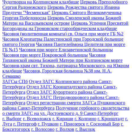
Чудотворца на Колпинском кладбище
Церковь Преподобного
Сергия Радонежского
Церковь Рождества святого Иоанна
Предтечи "Чесменская"
Церковь Святого Великомученика
Георгия Победоносца
Церковь Смоленской иконы Божией
Матери на Васильевском острове
Церковь Успения Пресвятой
Богородицы на Громовском старообрядческом кладбище
Часовня (молитвенная комната) св. Ольги при морге ГБ №2
Часовня Клеопатры Палестинской при Городской больнице
святого Георгия
Часовня Пантелеймона Целителя при морге
ГБ №15
Часовня при морге Елизаветинской больницы
Часовня при морге Покровской больницы
Часовня
Тихвинской иконы Божией Матери при Колпинском морге
Часовня-храм свт. Тихона, патриарха Московского, на Южном
кладбище
Часовня, Городская больница №38 им. Н.А.
Семашко
ЗАГСы СПб
Отдел ЗАГС Колпинского района Санкт-
Петербурга
Отдел ЗАГС Кронштадтского района Санкт-
Петербурга
Отдел ЗАГС Курортного района Санкт-
Петербурга
Отдел ЗАГС Петродворцового района Санкт-
Петербурга
Отдел регистрации смерти ЗАГСа Пушкинского
района Санкт-Петербурга
Получение гербового свидетельства
о смерти ЗАГС на ул. Достоевского д. 9 Санкт-Петербург
г. Выборг
г. Всеволожск
г. Кириши
г. Колпино
г. Кронштадт
г.
Луга
г. Петергоф
г. Пушкин
г. Приозерск
г. Сосновый Бор
г.
Бокситогорск
г. Волосово
г. Волхов
г. Высоцк