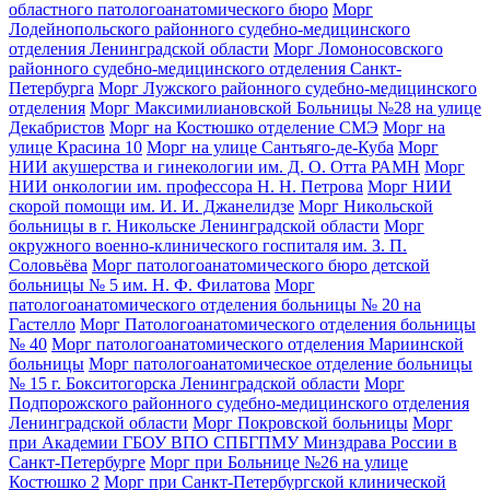
областного патологоанатомического бюро
Морг
Лодейнопольского районного судебно-медицинского
отделения Ленинградской области
Морг Ломоносовского
районного судебно-медицинского отделения Санкт-
Петербурга
Морг Лужского районного судебно-медицинского
отделения
Морг Максимилиановской Больницы №28 на улице
Декабристов
Морг на Костюшко отделение СМЭ
Морг на
улице Красина 10
Морг на улице Сантьяго-де-Куба
Морг
НИИ акушерства и гинекологии им. Д. О. Отта РАМН
Морг
НИИ онкологии им. профессора Н. Н. Петрова
Морг НИИ
скорой помощи им. И. И. Джанелидзе
Морг Никольской
больницы в г. Никольске Ленинградской области
Морг
окружного военно-клинического госпиталя им. З. П.
Соловьёва
Морг патологоанатомического бюро детской
больницы № 5 им. Н. Ф. Филатова
Морг
патологоанатомического отделения больницы № 20 на
Гастелло
Морг Патологоанатомического отделения больницы
№ 40
Морг патологоанатомического отделения Мариинской
больницы
Морг патологоанатомическое отделение больницы
№ 15 г. Бокситогорска Ленинградской области
Морг
Подпорожского районного судебно-медицинского отделения
Ленинградской области
Морг Покровской больницы
Морг
при Академии ГБОУ ВПО СПБГПМУ Минздрава России в
Санкт-Петербурге
Морг при Больнице №26 на улице
Костюшко 2
Морг при Санкт-Петербургской клинической