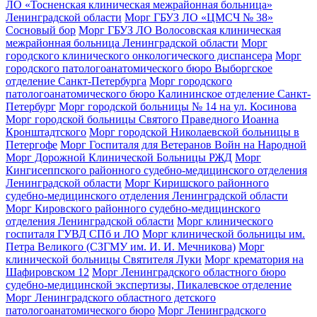
ЛО «Тосненская клиническая межрайонная больница»
Ленинградской области
Морг ГБУЗ ЛО «ЦМСЧ № 38»
Сосновый бор
Морг ГБУЗ ЛО Волосовская клиническая
межрайонная больница Ленинградской области
Морг
городского клинического онкологического диспансера
Морг
городского патологоанатомического бюро Выборгское
отделение Санкт-Петербурга
Морг городского
патологоанатомического бюро Калининское отделение Санкт-
Петербург
Морг городской больницы № 14 на ул. Косинова
Морг городской больницы Святого Праведного Иоанна
Кронштадтского
Морг городской Николаевской больницы в
Петергофе
Морг Госпиталя для Ветеранов Войн на Народной
Морг Дорожной Клинической Больницы РЖД
Морг
Кингисеппского районного судебно-медицинского отделения
Ленинградской области
Морг Киришского районного
судебно-медицинского отделения Ленинградской области
Морг Кировского районного судебно-медицинского
отделения Ленинградской области
Морг клинического
госпиталя ГУВД СПб и ЛО
Морг клинической больницы им.
Петра Великого (СЗГМУ им. И. И. Мечникова)
Морг
клинической больницы Святителя Луки
Морг крематория на
Шафировском 12
Морг Ленинградского областного бюро
судебно-медицинской экспертизы, Пикалевское отделение
Морг Ленинградского областного детского
патологоанатомического бюро
Морг Ленинградского