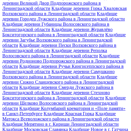
деревни Великий Двор Подпорожского района в
Ленинградской области
Кладбище деревни Горка Хваловская
Волховского района в Ленинградской области
Кладбище
деревни Городец Лужского района в Ленинградской области
Кладбище деревни Губаницы Волосовского района в
Ленинградской области
Кладбище деревни Журавлёво
Бокситогорского района в Ленинградской области
Кладбище
деревни Загубье Волховского района в Ленинградской
области
Кладбище деревни Пески Волховского района в
Ленинградской области
Кладбище деревни Реполка
Волосовского района в Ленинградской области
Кладбище
деревни Родионово Подпорожского района в Ленинградской
области
Кладбище деревни Ручьи Кингисеппского района в
Ленинградской области
Кладбище деревни Самушкино
Волховского района в Ленинградской области
Кладбище
деревни Сижно Сланцевского района в Ленинградской
области
Кладбище деревни Смерди Лужского района в
Ленинградской области
Кладбище деревни Стехново
Бокситогорского района в Ленинградской области
Кладбище
деревни Шелково Волосовского района в Ленинградской
области
Кладбище Колумбарий крематория и «Поле памяти»
в Санкт-Петербурге
Кладбище Красная Горка
Кладбище
Матокса Всеволожского района в Ленинградской области
Кладбище Мерятино в г. Кириши Ленинградской области
Кладбище Московская Славянка
Кладбище Новое в г. Гатчина