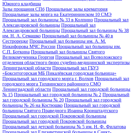
Южного кладбища
Залы прощания СПб
Прощальные залы крематория
Прощальные залы морга на Екатерининском 10 СМЭ
Прощальный зал больницы № 33 в Колпино
Прощальный зал
Александровской больницы
Прощальный зал
Александровской больницы
Прощальный зал больницы № 38
им. Н. А. Семашко
Прощальный зал больницы № 40 в
Сестрорецке
Прощальный зал больницы им. А. М.
Никифорова МЧС России
Прощальный зал больницы им.
С.П. Боткина
Прощальный зал больницы Святого
Великомученика Георгия
Прощальный зал Всеволожского
отделения областного бюро судебно-медицинской экспертизы
Ленинградской области
Прощальный зал ГБУЗ
«Бокситогорская МБ Пикалёвская городская больница»
Прощальный зал городского морга г. Волхов
Прощальный зал
городского морга Тихвинского районного СМО
Ленинградской области
Прощальный зал городской больницы
№ 15
Прощальный зал городской больницы № 2
Прощальный
зал городской больницы № 20
Прощальный зал городской
больницы № 26 на Костюшко
Прощальный зал городской
больницы Святого Праведного Иоанна Кронштадтского
Прощальный зал городской Покровской больницы
Прощальный зал городской Покровской больницы
Прощальный зал детской больницы № 5 им. Н. Ф. Филатова
Прощальный зал Елизаветинской больницы в Санкт-