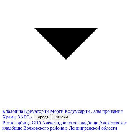
Кладбища
Крематорий
Морги
Колумбарии
Залы прощания
Храмы
ЗАГСы
Города
Районы
Все кладбища СПб
Александровское кладбище
Алексеевское
кладбище Волховского района в Ленинградской области