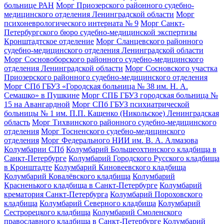
больнице РАН
Морг Приозерского районного судебно-
медицинского отделения Ленинградской области
Морг
психоневрологического интерната № 9
Морг Санкт-
Петербургского бюро судебно-медицинской экспертизы
Кронштадтское отделение
Морг Сланцевского районного
судебно-медицинского отделения Ленинградской области
Морг Сосновоборского районного судебно-медицинского
отделения Ленинградской области
Морг Сосновского участка
Приозерского районного судебно-медицинского отделения
Морг СПб ГБУЗ «Городская больница № 38 им. Н. А.
Семашко» в Пушкине
Морг СПБ ГБУЗ городская больница №
15 на Авангардной
Морг СПб ГБУЗ психиатрической
больницы № 1 им. П.П. Кащенко (Никольское) Ленинградская
область
Морг Тихвинского районного судебно-медицинского
отделения
Морг Тосненского судебно-медицинского
отделения
Морг Федерального НИИ им. В. А. Алмазова
Колумбарии СПб
Колумбарий Большеохтинского кладбища в
Санкт-Петербурге
Колумбарий Городского Русского кладбища
в Кронштадте
Колумбарий Киновеевского кладбища
Колумбарий Ковалёвского кладбища
Колумбарий
Красненького кладбища в Санкт-Петербурге
Колумбарий
крематория Cанкт-Петербурга
Колумбарий Пороховского
кладбища
Колумбарий Северного кладбища
Колумбарий
Сестрорецкого кладбища
Колумбарий Смоленского
православного кладбища в Санкт-Петербурге
Колумбарий