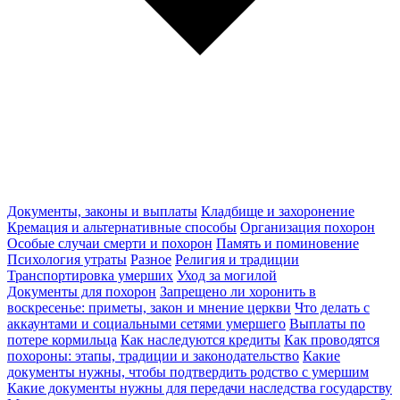
Документы, законы и выплаты
Кладбище и захоронение
Кремация и альтернативные способы
Организация похорон
Особые случаи смерти и похорон
Память и поминовение
Психология утраты
Разное
Религия и традиции
Транспортировка умерших
Уход за могилой
Документы для похорон
Запрещено ли хоронить в
воскресенье: приметы, закон и мнение церкви
Что делать с
аккаунтами и социальными сетями умершего
Выплаты по
потере кормильца
Как наследуются кредиты
Как проводятся
похороны: этапы, традиции и законодательство
Какие
документы нужны, чтобы подтвердить родство с умершим
Какие документы нужны для передачи наследства государству