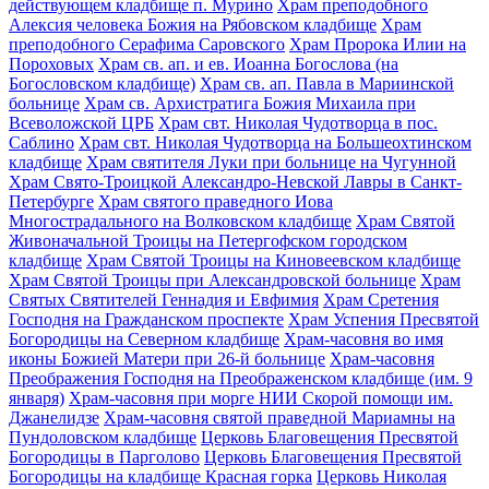
действующем кладбище п. Мурино
Храм преподобного
Алексия человека Божия на Рябовском кладбище
Храм
преподобного Серафима Саровского
Храм Пророка Илии на
Пороховых
Храм св. ап. и ев. Иоанна Богослова (на
Богословском кладбище)
Храм св. ап. Павла в Мариинской
больнице
Храм св. Архистратига Божия Михаила при
Всеволожской ЦРБ
Храм свт. Николая Чудотворца в пос.
Саблино
Храм свт. Николая Чудотворца на Большеохтинском
кладбище
Храм святителя Луки при больнице на Чугунной
Храм Свято-Троицкой Александро-Невской Лавры в Санкт-
Петербурге
Храм святого праведного Иова
Многострадального на Волковском кладбище
Храм Святой
Живоначальной Троицы на Петергофском городском
кладбище
Храм Святой Троицы на Киновеевском кладбище
Храм Святой Троицы при Александровской больнице
Храм
Святых Святителей Геннадия и Евфимия
Храм Сретения
Господня на Гражданском проспекте
Храм Успения Пресвятой
Богородицы на Северном кладбище
Храм-часовня во имя
иконы Божией Матери при 26-й больнице
Храм-часовня
Преображения Господня на Преображенском кладбище (им. 9
января)
Храм-часовня при морге НИИ Скорой помощи им.
Джанелидзе
Храм-часовня святой праведной Мариамны на
Пундоловском кладбище
Церковь Благовещения Пресвятой
Богородицы в Парголово
Церковь Благовещения Пресвятой
Богородицы на кладбище Красная горка
Церковь Николая