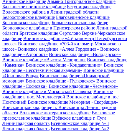
Аннинское кладбище
Армяно-Григорианское кладбище
Балканское воинское кладбище
Бегуницкое кладбище
Волосовского района в Ленинградской области
Белоостровское кладбище
Благовещенское кладбище
Богословское кладбище
Большеохтинское кладбище
Борисовское кладбище в Приозерском районе Ленинградской
области
Братское кладбище Сертолово
Верхне-Черкасовское
кладбище
Воинское кладбище «4-й километр Петербургского
шоссе»
Воинское кладбище «703-й километр Московского
шоссе»
Воинское кладбище «Аллея Гордовцев»
Воинское
кладбище «Аэропорт»
Воинское кладбище «Володарское»
Воинское кладбище «Высота Меридиан»
Воинское кладбище
«Каменка»
Воинское кладбище «Кондакопшино»
Воинское
кладбище «Лесотехническая академия»
Воинское кладбище
«Осиновая Роща»
Воинское кладбище «Приморский
мемориал»
Воинское кладбище «Пулковское»
Воинское
кладбище «Сосновка»
Воинское кладбище «Чесменское»
Воинское кладбище в Московской Славянке
Воинское
кладбище в пос. Металлострой
Воинское кладбище в пос.
Понтонный
Воинское кладбище Мемориал «Скорбящая»
Войсковицкое кладбище п. Войсковицы Ленинградской
области
Волковское лютеранское кладбище
Волковское
православное кладбище
Врёвское кладбище г. Луга
Ленинградская область
Всеволожское кладбище № 1
Ленинградская область
Всеволожское кладбище № 2