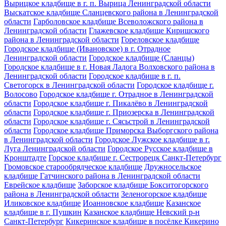
Вырицкое кладбище в г. п. Вырица Ленинградской области
Выскатское кладбище Сланцевского района в Ленинградской
области
Гарболовское кладбище Всеволожского района в
Ленинградской области
Глажевское кладбище Киришского
района в Ленинградской области
Гореловское кладбище
Городское кладбище (Ивановское) в г. Отрадное
Ленинградской области
Городское кладбище (Сланцы)
Городское кладбище в г. Новая Ладога Волховского района в
Ленинградской области
Городское кладбище в г. п.
Светогорск в Ленинградской области
Городское кладбище г.
Волосово
Городское кладбище г. Отрадное в Ленинградской
области
Городское кладбище г. Пикалёво в Ленинградской
области
Городское кладбище г. Приозерска в Ленинградской
области
Городское кладбище г. Сясьстрой в Ленинградской
области
Городское кладбище Приморска Выборгского района
в Ленинградской области
Городское Лужское кладбище в г.
Луга Ленинградской области
Городское Русское кладбище в
Кронштадте
Горское кладбище г. Сестрорецк Санкт-Петербург
Громовское старообрядческое кладбище
Дружносельское
кладбище Гатчинского района в Ленинградской области
Еврейское кладбище
Заборское кладбище Бокситогорского
района в Ленинградской области
Зеленогорское кладбище
Иликовское кладбище
Иоанновское кладбище
Казанское
кладбище в г. Пушкин
Казанское кладбище Невский р-н
Санкт-Петербург
Кикеринское кладбище в посёлке Кикерино