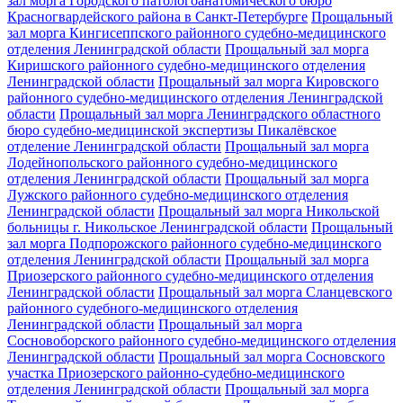
зал морга Городского патологоанатомического бюро
Красногвардейского района в Санкт-Петербурге
Прощальный
зал морга Кингисеппского районного судебно-медицинского
отделения Ленинградской области
Прощальный зал морга
Киришского районного судебно-медицинского отделения
Ленинградской области
Прощальный зал морга Кировского
районного судебно-медицинского отделения Ленинградской
области
Прощальный зал морга Ленинградского областного
бюро судебно-медицинской экспертизы Пикалёвское
отделение Ленинградской области
Прощальный зал морга
Лодейнопольского районного судебно-медицинского
отделения Ленинградской области
Прощальный зал морга
Лужского районного судебно-медицинского отделения
Ленинградской области
Прощальный зал морга Никольской
больницы г. Никольское Ленинградской области
Прощальный
зал морга Подпорожского районного судебно-медицинского
отделения Ленинградской области
Прощальный зал морга
Приозерского районного судебно-медицинского отделения
Ленинградской области
Прощальный зал морга Сланцевского
районного судебного-медицинского отделения
Ленинградской области
Прощальный зал морга
Сосновоборского районного судебно-медицинского отделения
Ленинградской области
Прощальный зал морга Сосновского
участка Приозерского районно-судебно-медицинского
отделения Ленинградской области
Прощальный зал морга