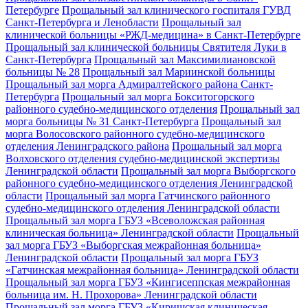
Петербурге
Прощальный зал клинического госпиталя ГУВД
Санкт-Петербурга и Ленобласти
Прощальный зал
клинической больницы «РЖД-медицина» в Санкт-Петербурге
Прощальный зал клинической больницы Святителя Луки в
Санкт-Петербурга
Прощальный зал Максимилиановской
больницы № 28
Прощальный зал Мариинской больницы
Прощальный зал морга Адмиралтейского района Санкт-
Петербурга
Прощальный зал морга Бокситогорского
районного судебно-медицинского отделения
Прощальный зал
морга больницы № 31 Санкт-Петербурга
Прощальный зал
морга Волосовского районного судебно-медицинского
отделения Ленинградского района
Прощальный зал морга
Волховского отделения судебно-медицинской экспертизы
Ленинградской области
Прощальный зал морга Выборгского
районного судебно-медицинского отделения Ленинградской
области
Прощальный зал морга Гатчинского районного
судебно-медицинского отделения Ленинградской области
Прощальный зал морга ГБУЗ «Всеволожская районная
клиническая больница» Ленинградской области
Прощальный
зал морга ГБУЗ «Выборгская межрайонная больница»
Ленинградской области
Прощальный зал морга ГБУЗ
«Гатчинская межрайонная больница» Ленинградской области
Прощальный зал морга ГБУЗ «Кингисеппская межрайонная
больница им. Н. Прохорова» Ленинградской области
Прощальный зал морга ГБУЗ «Киришская клиническая