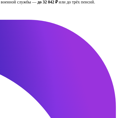
ан военной службы —
до 32 042 ₽
или до трёх пенсий.