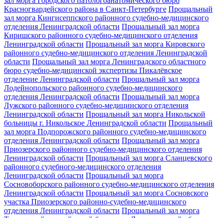
зал морга Городского патологоанатомического бюро
Красногвардейского района в Санкт-Петербурге
Прощальный
зал морга Кингисеппского районного судебно-медицинского
отделения Ленинградской области
Прощальный зал морга
Киришского районного судебно-медицинского отделения
Ленинградской области
Прощальный зал морга Кировского
районного судебно-медицинского отделения Ленинградской
области
Прощальный зал морга Ленинградского областного
бюро судебно-медицинской экспертизы Пикалёвское
отделение Ленинградской области
Прощальный зал морга
Лодейнопольского районного судебно-медицинского
отделения Ленинградской области
Прощальный зал морга
Лужского районного судебно-медицинского отделения
Ленинградской области
Прощальный зал морга Никольской
больницы г. Никольское Ленинградской области
Прощальный
зал морга Подпорожского районного судебно-медицинского
отделения Ленинградской области
Прощальный зал морга
Приозерского районного судебно-медицинского отделения
Ленинградской области
Прощальный зал морга Сланцевского
районного судебного-медицинского отделения
Ленинградской области
Прощальный зал морга
Сосновоборского районного судебно-медицинского отделения
Ленинградской области
Прощальный зал морга Сосновского
участка Приозерского районно-судебно-медицинского
отделения Ленинградской области
Прощальный зал морга