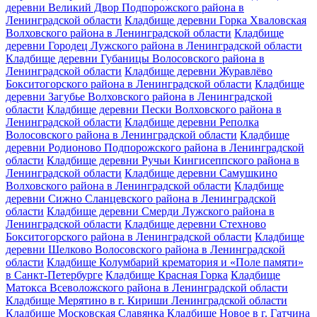
деревни Великий Двор Подпорожского района в
Ленинградской области
Кладбище деревни Горка Хваловская
Волховского района в Ленинградской области
Кладбище
деревни Городец Лужского района в Ленинградской области
Кладбище деревни Губаницы Волосовского района в
Ленинградской области
Кладбище деревни Журавлёво
Бокситогорского района в Ленинградской области
Кладбище
деревни Загубье Волховского района в Ленинградской
области
Кладбище деревни Пески Волховского района в
Ленинградской области
Кладбище деревни Реполка
Волосовского района в Ленинградской области
Кладбище
деревни Родионово Подпорожского района в Ленинградской
области
Кладбище деревни Ручьи Кингисеппского района в
Ленинградской области
Кладбище деревни Самушкино
Волховского района в Ленинградской области
Кладбище
деревни Сижно Сланцевского района в Ленинградской
области
Кладбище деревни Смерди Лужского района в
Ленинградской области
Кладбище деревни Стехново
Бокситогорского района в Ленинградской области
Кладбище
деревни Шелково Волосовского района в Ленинградской
области
Кладбище Колумбарий крематория и «Поле памяти»
в Санкт-Петербурге
Кладбище Красная Горка
Кладбище
Матокса Всеволожского района в Ленинградской области
Кладбище Мерятино в г. Кириши Ленинградской области
Кладбище Московская Славянка
Кладбище Новое в г. Гатчина