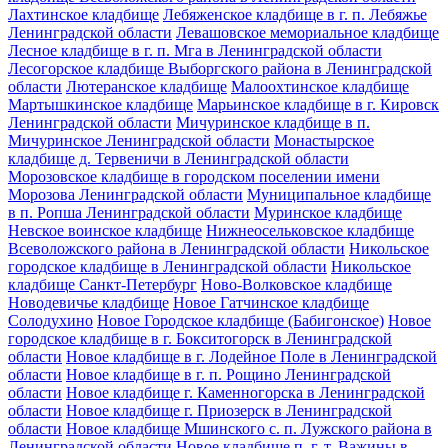
Лахтинское кладбище
Лебяженское кладбище в г. п. Лебяжье
Ленинградской области
Левашовское мемориальное кладбище
Лесное кладбище в г. п. Мга в Ленинградской области
Лесогорское кладбище Выборгского района в Ленинградской
области
Лютеранское кладбище
Малоохтинское кладбище
Мартышкинское кладбище
Марьинское кладбище в г. Кировск
Ленинградской области
Мичуринское кладбище в п.
Мичуринское Ленинградской области
Монастырское
кладбище д. Тервеничи в Ленинградской области
Морозовское кладбище в городском поселении имени
Морозова Ленинградской области
Муниципальное кладбище
в п. Ропша Ленинградской области
Муринское кладбище
Невское воинское кладбище
Нижнеосельковское кладбище
Всеволожского района в Ленинградской области
Никольское
городское кладбище в Ленинградской области
Никольское
кладбище Санкт-Петербург
Ново-Волковское кладбище
Новодевичье кладбище
Новое Гатчинское кладбище
Солодухино
Новое Городское кладбище (Бабигонское)
Новое
городское кладбище в г. Бокситогорск в Ленинградской
области
Новое кладбище в г. Лодейное Поле в Ленинградской
области
Новое кладбище в г. п. Рощино Ленинградской
области
Новое кладбище г. Каменногорска в Ленинградской
области
Новое кладбище г. Приозерск в Ленинградской
области
Новое кладбище Мшинского с. п. Лужского района в
Ленинградской области
Новое кладбище п. г. т. Важины в