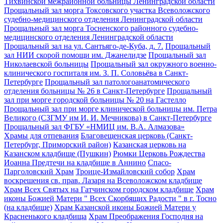
Тихвинской межрайонной больницы Ленинградской области
Прощальный зал морга Токсовского участка Всеволожского
судебно-медицинского отделения Ленинградской области
Прощальный зал морга Тосненского районного судебно-
медицинского отделения Ленинградской области
Прощальный зал на ул. Сантьяго-де-Куба, д. 7.
Прощальный
зал НИИ скорой помощи им. Джанелидзе
Прощальный зал
Николаевской больницы
Прощальный зал окружного военно-
клинического госпиталя им. З. П. Соловьёва в Санкт-
Петербурге
Прощальный зал патологоанатомического
отделения больницы № 26 в Санкт-Петербурге
Прощальный
зал при морге городской больницы № 20 на Гастелло
Прощальный зал при морге клинической больницы им. Петра
Великого (СЗГМУ им И. И. Мечникова) в Санкт-Петербурге
Прощальный зал ФГБУ «НМИЦ им. В.А. Алмазова»
Храмы для отпевания
Благовещенская церковь (Санкт-
Петербург, Приморский район)
Казанская церковь на
Казанском кладбище (Пушкин)
Рюмки Церковь Рождества
Иоанна Предтечи на кладбище в Аннино
Спасо-
Парголовский Храм
Троице-Измайловский собор
Храм
воскрешения св. прав. Лазаря на Всеволожском кладбище
Храм Всех Святых на Гатчинском городском кладбище
Храм
иконы Божией Матери " Всех Скорбящих Радости " в г. Тосно
(на кладбище)
Храм Казанской иконы Божией Матери у
Красненького кладбища
Храм Преображения Господня на