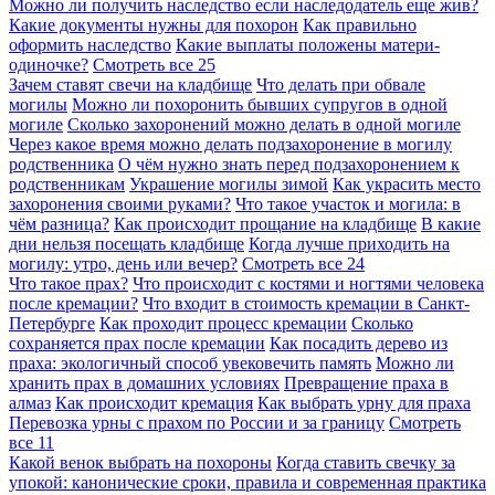
Можно ли получить наследство если наследодатель еще жив?
Какие документы нужны для похорон
Как правильно
оформить наследство
Какие выплаты положены матери-
одиночке?
Смотреть все
25
Зачем ставят свечи на кладбище
Что делать при обвале
могилы
Можно ли похоронить бывших супругов в одной
могиле
Сколько захоронений можно делать в одной могиле
Через какое время можно делать подзахоронение в могилу
родственника
О чём нужно знать перед подзахоронением к
родственникам
Украшение могилы зимой
Как украсить место
захоронения своими руками?
Что такое участок и могила: в
чём разница?
Как происходит прощание на кладбище
В какие
дни нельзя посещать кладбище
Когда лучше приходить на
могилу: утро, день или вечер?
Смотреть все
24
Что такое прах?
Что происходит с костями и ногтями человека
после кремации?
Что входит в стоимость кремации в Санкт-
Петербурге
Как проходит процесс кремации
Сколько
сохраняется прах после кремации
Как посадить дерево из
праха: экологичный способ увековечить память
Можно ли
хранить прах в домашних условиях
Превращение праха в
алмаз
Как происходит кремация
Как выбрать урну для праха
Перевозка урны с прахом по России и за границу
Смотреть
все
11
Какой венок выбрать на похороны
Когда ставить свечку за
упокой: канонические сроки, правила и современная практика