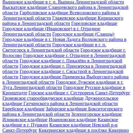
Вырицкое кладбище в г. п. Вырица Ленинградской области
Выскатское кладбище Сланцевского района в Ленинградской
области
Гарболовское кладбище Всеволожского района в
Ленинградской области
Глажевское кладбище Киришского
района в Ленинградской области
Гореловское кладбище
Городское кладбище (Ивановское) в г. Отрадное
Ленинградской области
Городское кладбище (Сланцы)
Городское кладбище в г. Новая Ладога Волховского района в
Ленинградской области
Городское кладбище в г. п.
Светогорск в Ленинградской области
Городское кладбище г.
Волосово
Городское кладбище г. Отрадное в Ленинградской
области
Городское кладбище г. Пикалёво в Ленинградской
области
Городское кладбище г. Приозерска в Ленинградской
области
Городское кладбище г. Сясьстрой в Ленинградской
области
Городское кладбище Приморска Выборгского района
в Ленинградской области
Городское Лужское кладбище в г.
Луга Ленинградской области
Городское Русское кладбище в
Кронштадте
Горское кладбище г. Сестрорецк Санкт-Петербург
Громовское старообрядческое кладбище
Дружносельское
кладбище Гатчинского района в Ленинградской области
Еврейское кладбище
Заборское кладбище Бокситогорского
района в Ленинградской области
Зеленогорское кладбище
Иликовское кладбище
Иоанновское кладбище
Казанское
кладбище в г. Пушкин
Казанское кладбище Невский р-н
Санкт-Петербург
Кикеринское кладбище в посёлке Кикерино