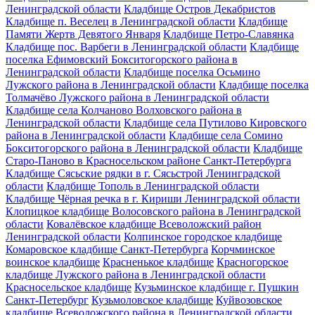
Ленинградской области
Кладбище Остров Декабристов
Кладбище п. Веселец в Ленинградской области
Кладбище
Памяти Жертв Девятого Января
Кладбище Петро-Славянка
Кладбище пос. Варбеги в Ленинградской области
Кладбище
поселка Ефимовский Бокситогорского района в
Ленинградской области
Кладбище поселка Осьмино
Лужского района в Ленинградской области
Кладбище поселка
Толмачёво Лужского района в Ленинградской области
Кладбище села Колчаново Волховского района в
Ленинградской области
Кладбище села Путилово Кировского
района в Ленинградской области
Кладбище села Сомино
Бокситогорского района в Ленинградской области
Кладбище
Старо-Паново в Красносельском районе Санкт-Петербурга
Кладбище Сясьские рядки в г. Сясьстрой Ленинградской
области
Кладбище Тополь в Ленинградской области
Кладбище Чёрная речка в г. Кириши Ленинградской области
Клопицкое кладбище Волосовского района в Ленинградской
области
Ковалёвское кладбище Всеволожский район
Ленинградской области
Колпинское городское кладбище
Комаровское кладбище Санкт-Петербурга
Корчминское
воинское кладбище
Красненькое кладбище
Красногорское
кладбище Лужского района в Ленинградской области
Красносельское кладбище
Кузьминское кладбище г. Пушкин
Санкт-Петербург
Кузьмоловское кладбище
Куйвозовское
кладбище Всеволожского района в Ленинградской области