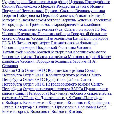
Чудотворца на Колпинском кладбище
Церковь Преподобного
Сергия Радонежского
Церковь Рождества святого Иоанна
Предтечи "Чесменская"
Церковь Святого Великомученика
Георгия Победоносца
Церковь Смоленской иконы Божией
Матери на Васильевском острове
Церковь Успения Пресвятой
Богородицы на Громовском старообрядческом кладбище
Часовня (молитвенная комната) св. Ольги при морге ГБ №2
Часовня Клеопатры Палестинской при Городской больнице
святого Георгия
Часовня Пантелеймона Целителя при морге
ГБ №15
Часовня при морге Елизаветинской больницы
Часовня при морге Покровской больницы
Часовня
Тихвинской иконы Божией Матери при Колпинском морге
Часовня-храм свт. Тихона, патриарха Московского, на Южном
кладбище
Часовня, Городская больница №38 им. Н.А.
Семашко
ЗАГСы СПб
Отдел ЗАГС Колпинского района Санкт-
Петербурга
Отдел ЗАГС Кронштадтского района Санкт-
Петербурга
Отдел ЗАГС Курортного района Санкт-
Петербурга
Отдел ЗАГС Петродворцового района Санкт-
Петербурга
Отдел регистрации смерти ЗАГСа Пушкинского
района Санкт-Петербурга
Получение гербового свидетельства
о смерти ЗАГС на ул. Достоевского д. 9 Санкт-Петербург
г. Выборг
г. Всеволожск
г. Кириши
г. Колпино
г. Кронштадт
г.
Луга
г. Петергоф
г. Пушкин
г. Приозерск
г. Сосновый Бор
г.
Бокситогорск
г. Волосово
г. Волхов
г. Высоцк