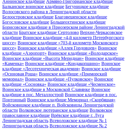
Аннинское кладбище
Армяно-Григорианское кладбище
Балканское воинское кладбище
Бегуницкое кладбище
Волосовского района в Ленинградской области
Белоостровское кладбище
Благовещенское кладбище
Богословское кладбище
Большеохтинское кладбище
Борисовское кладбище в Приозерском районе Ленинградской
области
Братское кладбище Сертолово
Верхне-Черкасовское
кладбище
Воинское кладбище «4-й километр Петербургского
шоссе»
Воинское кладбище «703-й километр Московского
шоссе»
Воинское кладбище «Аллея Гордовцев»
Воинское
кладбище «Аэропорт»
Воинское кладбище «Володарское»
Воинское кладбище «Высота Меридиан»
Воинское кладбище
«Каменка»
Воинское кладбище «Кондакопшино»
Воинское
кладбище «Лесотехническая академия»
Воинское кладбище
«Осиновая Роща»
Воинское кладбище «Приморский
мемориал»
Воинское кладбище «Пулковское»
Воинское
кладбище «Сосновка»
Воинское кладбище «Чесменское»
Воинское кладбище в Московской Славянке
Воинское
кладбище в пос. Металлострой
Воинское кладбище в пос.
Понтонный
Воинское кладбище Мемориал «Скорбящая»
Войсковицкое кладбище п. Войсковицы Ленинградской
области
Волковское лютеранское кладбище
Волковское
православное кладбище
Врёвское кладбище г. Луга
Ленинградская область
Всеволожское кладбище № 1
Ленинградская область
Всеволожское кладбище № 2