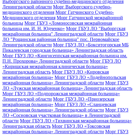
Выборгского районного судебно-медицинского отделения
Ленинградской области
Морг Выборгского судебно-
медицинского отделения
Морг Гатчинского Судебно-
Медицинского отделения
Морг Гатчинской межрайонной
больницы
Морг ГБУЗ «Ломоносовская межрайонная
больница им. И. Н. Юдченко»
Морг ГБУЗ ЛО "Выборгская
межрайонная больница" Ленинградской области
Морг ГБУЗ
ЛО "Рощинская районная больница" пос. Первомайское
Ленинградской области
Морг ГБУЗ ЛО «Бокситогорская МБ
Пикалевская городская больница» Ленинградская область
Морг ГБУЗ ЛО «Кингисеппская межрайонная больница им.
П.Н. Прохорова» Ленинградской области
Морг ГБУЗ ЛО
«Киришская межрайонная клиническая больница»
Ленинградская область
Морг ГБУЗ ЛО «Кировская
межрайонная больница»
Морг ГБУЗ ЛО «Лодейнопольская
межрайонная больница» Ленинградской области
Морг ГБУЗ
ЛО «Лужская межрайонная больница» Ленинградская область
Морг ГБУЗ ЛО «Подпорожская межрайонная больница»
Ленинградской области
Морг ГБУЗ ЛО «Приозерская
межрайонная больница»
Морг ГБУЗ ЛО «Сланцевская
межрайонная больница» Ленинградской области
Морг ГБУЗ
ЛО «Сосновская участковая больница» в Ленинградской
области
Морг ГБУЗ ЛО «Тихвинская межрайонная больница»
Ленинградская область
Морг ГБУЗ ЛО «Токсовская
межрайонная больница» Ленинградской области
Морг ГБУЗ