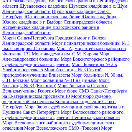
Хотнежское кладбище Волосовского района в Ленинградской
области
Шуваловское кладбище
Шумское кладбище в с. Шум
Ленинградской области
Шушарское кладбище Санкт-
Петербург
Южное воинское кладбище
Южное кладбище
Южное кладбище в г. Выборг Ленинградской области
Ястребинское кладбище Волосовского района в
Ленинградской области
Морги Санкт-Петербурга
Городской морг г. Волхов
Ленинградской области
Морг психиатрической больницы № 3
им. Скворцова-Степанова
Морг Адмиралтейского района на
Фонтанке 132
Морг академии им. С.М. Кирова
Морг
Александровской больницы
Морг Бокситогорского районного
судебно-медицинского отделения
Морг Больницы № 2 в
Учебном переулке 5
Морг больницы № 3 Святой
преподобномученицы Елизаветы
Морг больницы № 30 им.
С.П. Боткина
Морг больницы № 31 на Динамо
Морг
больницы № 33 (Колпино)
Морг больницы Святого
Великомученика Георгия
Морг бюро СМЭ Санкт-Петербурга
на Екатерининском проспекте 10
Морг бюро судебно-
медицинской экспертизы Колпинское отделение Санкт-
Петербург
Морг бюро судебно-медицинской экспертизы в г.
Пушкине Санкт-Петербурга
Морг Волосовского районного
судебно-медицинского отделения Ленинградской области
Морг Всеволожского районного судебно-медицинского
отделения
Морг Всеволожского СМО (Токсово)
Морг