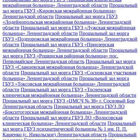
межрайонная больница» Ленинградской области
Прощальный
зал морга ГБУЗ «Кировская межрайонная больница»
Ленинградской области
Прощальный зал морга ГБУЗ
«Лодейнопольская межрайонная больница» Ленинградской
области
Прощальный зал морга ГБУЗ «Лужская межрайонная
больница» Ленинградской области
Прощальный зал морга
ГБУЗ «Подпорожская межрайонная больница» Ленинградской
области
Прощальный зал морга ГБУЗ «Приозерская
межрайонная больница» Ленинградской области
Прощальный
зал морга ГБУЗ «Рощинская районная больница» пос.
Первомайское Ленинградская область
Прощальный зал морга
ГБУЗ «Сланцевская межрайонная больница» Ленинградской
области
Прощальный зал морга ГБУЗ «Сосновская участковая
больница» Ленинградской области
Прощальный зал морга
ГБУЗ «Токсовская межрайонная больница» Ленинградской
области
Прощальный зал морга ГБУЗ «Тосненская
клиническая межрайонная больница» Ленинградской области
Прощальный зал морга ГБУЗ «ЦМСЧ № 38» г. Сосновый Бор
Ленинградская область
Прощальный зал морга ГБУЗ ЛО
«Бокситогорская межрайонная больница» Ленинградской
области
Прощальный зал морга ГБУЗ ЛО «Волосовская
клиническая больница» Ленинградской области
Прощальный
зал морга ГБУЗ психиатрической больницы № 1 им. П. П.
Кащенко (с. Никольское) Ленинградская область
Прощальный