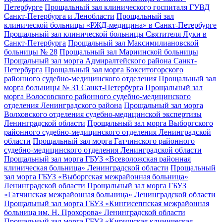
Петербурге
Прощальный зал клинического госпиталя ГУВД
Санкт-Петербурга и Ленобласти
Прощальный зал
клинической больницы «РЖД-медицина» в Санкт-Петербурге
Прощальный зал клинической больницы Святителя Луки в
Санкт-Петербурга
Прощальный зал Максимилиановской
больницы № 28
Прощальный зал Мариинской больницы
Прощальный зал морга Адмиралтейского района Санкт-
Петербурга
Прощальный зал морга Бокситогорского
районного судебно-медицинского отделения
Прощальный зал
морга больницы № 31 Санкт-Петербурга
Прощальный зал
морга Волосовского районного судебно-медицинского
отделения Ленинградского района
Прощальный зал морга
Волховского отделения судебно-медицинской экспертизы
Ленинградской области
Прощальный зал морга Выборгского
районного судебно-медицинского отделения Ленинградской
области
Прощальный зал морга Гатчинского районного
судебно-медицинского отделения Ленинградской области
Прощальный зал морга ГБУЗ «Всеволожская районная
клиническая больница» Ленинградской области
Прощальный
зал морга ГБУЗ «Выборгская межрайонная больница»
Ленинградской области
Прощальный зал морга ГБУЗ
«Гатчинская межрайонная больница» Ленинградской области
Прощальный зал морга ГБУЗ «Кингисеппская межрайонная
больница им. Н. Прохорова» Ленинградской области
Прощальный зал морга ГБУЗ «Киришская клиническая