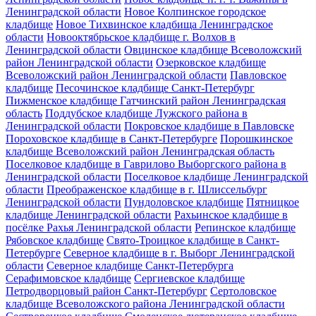
Ленинградской области
Новое Колпинское городское
кладбище
Новое Тихвинское кладбища Ленинградское
области
Новооктябрьское кладбище г. Волхов в
Ленинградской области
Овцинское кладбище Всеволожский
район Ленинградской области
Озерковское кладбище
Всеволожский район Ленинградской области
Павловское
кладбище
Песочинское кладбище Санкт-Петербург
Пижменское кладбище Гатчинский район Ленинградская
область
Поддубское кладбище Лужского района в
Ленинградской области
Покровское кладбище в Павловске
Пороховское кладбище в Санкт-Петербурге
Порошкинское
кладбище Всеволожский район Ленинградская область
Поселковое кладбище в Гаврилово Выборгского района в
Ленинградской области
Поселковое кладбище Ленинградской
области
Преображенское кладбище в г. Шлиссельбург
Ленинградской области
Пундоловское кладбище
Пятницкое
кладбище Ленинградской области
Рахьинское кладбище в
посёлке Рахья Ленинградской области
Репинское кладбище
Рябовское кладбище
Свято-Троицкое кладбище в Санкт-
Петербурге
Северное кладбище в г. Выборг Ленинградской
области
Северное кладбище Санкт-Петербурга
Серафимовское кладбище
Сергиевское кладбище
Петродворцовый район Санкт-Петербург
Сертоловское
кладбище Всеволожского района Ленинградской области