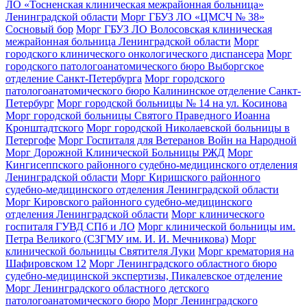
ЛО «Тосненская клиническая межрайонная больница»
Ленинградской области
Морг ГБУЗ ЛО «ЦМСЧ № 38»
Сосновый бор
Морг ГБУЗ ЛО Волосовская клиническая
межрайонная больница Ленинградской области
Морг
городского клинического онкологического диспансера
Морг
городского патологоанатомического бюро Выборгское
отделение Санкт-Петербурга
Морг городского
патологоанатомического бюро Калининское отделение Санкт-
Петербург
Морг городской больницы № 14 на ул. Косинова
Морг городской больницы Святого Праведного Иоанна
Кронштадтского
Морг городской Николаевской больницы в
Петергофе
Морг Госпиталя для Ветеранов Войн на Народной
Морг Дорожной Клинической Больницы РЖД
Морг
Кингисеппского районного судебно-медицинского отделения
Ленинградской области
Морг Киришского районного
судебно-медицинского отделения Ленинградской области
Морг Кировского районного судебно-медицинского
отделения Ленинградской области
Морг клинического
госпиталя ГУВД СПб и ЛО
Морг клинической больницы им.
Петра Великого (СЗГМУ им. И. И. Мечникова)
Морг
клинической больницы Святителя Луки
Морг крематория на
Шафировском 12
Морг Ленинградского областного бюро
судебно-медицинской экспертизы, Пикалевское отделение
Морг Ленинградского областного детского
патологоанатомического бюро
Морг Ленинградского