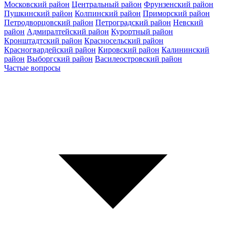
Московский район
Центральный район
Фрунзенский район
Пушкинский район
Колпинский район
Приморский район
Петродворцовский район
Петроградский район
Невский
район
Адмиралтейский район
Курортный район
Кронштадтский район
Красносельский район
Красногвардейский район
Кировский район
Калининский
район
Выборгский район
Василеостровский район
Частые вопросы