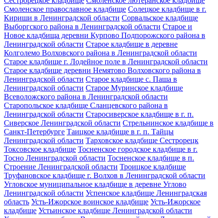
Сестрорецкое кладбище
Смоленское лютеранское кладбище
Смоленское православное кладбище
Солецкое кладбище в г.
Кириши в Ленинградской области
Сорвальское кладбище
Выборгского района в Ленинградской области
Старое и
Новое кладбища деревни Курпово Подпорожского района в
Ленинградской области
Старое кладбище в деревне
Колголемо Волховского района в Ленинградской области
Старое кладбище г. Лодейное поле в Ленинградской области
Старое кладбище деревни Немятово Волховского района в
Ленинградской области
Старое кладбище с. Паша в
Ленинградской области
Старое Муринское кладбище
Всеволожского района в Ленинградской области
Старопольское кладбище Сланцевского района в
Ленинградской области
Старосиверское кладбище в г. п.
Сиверское Ленинградской области
Стрельнинское кладбище в
Санкт-Петербурге
Таицкое кладбище в г. п. Тайцы
Ленинградской области
Тарховское кладбище Сестрорецк
Токсовское кладбище
Тосненское городское кладбище в г.
Тосно Ленинградской области
Тосненское кладбище в п.
Строение Ленинградской области
Троицкое кладбище
Труфановское кладбище г. Волхов в Ленинградской области
Угловское муниципальное кладбище в деревне Углово
Ленинградской области
Успенское кладбище Ленинградская
область
Усть-Ижорское воинское кладбище
Усть-Ижорское
кладбище
Устьинское кладбище Ленинградской области