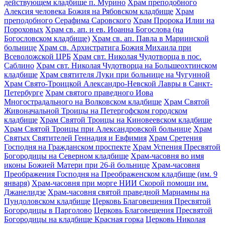
действующем кладбище п. Мурино
Храм преподобного
Алексия человека Божия на Рябовском кладбище
Храм
преподобного Серафима Саровского
Храм Пророка Илии на
Пороховых
Храм св. ап. и ев. Иоанна Богослова (на
Богословском кладбище)
Храм св. ап. Павла в Мариинской
больнице
Храм св. Архистратига Божия Михаила при
Всеволожской ЦРБ
Храм свт. Николая Чудотворца в пос.
Саблино
Храм свт. Николая Чудотворца на Большеохтинском
кладбище
Храм святителя Луки при больнице на Чугунной
Храм Свято-Троицкой Александро-Невской Лавры в Санкт-
Петербурге
Храм святого праведного Иова
Многострадального на Волковском кладбище
Храм Святой
Живоначальной Троицы на Петергофском городском
кладбище
Храм Святой Троицы на Киновеевском кладбище
Храм Святой Троицы при Александровской больнице
Храм
Святых Святителей Геннадия и Евфимия
Храм Сретения
Господня на Гражданском проспекте
Храм Успения Пресвятой
Богородицы на Северном кладбище
Храм-часовня во имя
иконы Божией Матери при 26-й больнице
Храм-часовня
Преображения Господня на Преображенском кладбище (им. 9
января)
Храм-часовня при морге НИИ Скорой помощи им.
Джанелидзе
Храм-часовня святой праведной Мариамны на
Пундоловском кладбище
Церковь Благовещения Пресвятой
Богородицы в Парголово
Церковь Благовещения Пресвятой
Богородицы на кладбище Красная горка
Церковь Николая