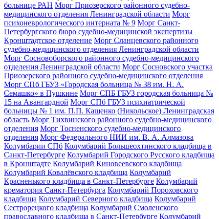
больнице РАН
Морг Приозерского районного судебно-
медицинского отделения Ленинградской области
Морг
психоневрологического интерната № 9
Морг Санкт-
Петербургского бюро судебно-медицинской экспертизы
Кронштадтское отделение
Морг Сланцевского районного
судебно-медицинского отделения Ленинградской области
Морг Сосновоборского районного судебно-медицинского
отделения Ленинградской области
Морг Сосновского участка
Приозерского районного судебно-медицинского отделения
Морг СПб ГБУЗ «Городская больница № 38 им. Н. А.
Семашко» в Пушкине
Морг СПБ ГБУЗ городская больница №
15 на Авангардной
Морг СПб ГБУЗ психиатрической
больницы № 1 им. П.П. Кащенко (Никольское) Ленинградская
область
Морг Тихвинского районного судебно-медицинского
отделения
Морг Тосненского судебно-медицинского
отделения
Морг Федерального НИИ им. В. А. Алмазова
Колумбарии СПб
Колумбарий Большеохтинского кладбища в
Санкт-Петербурге
Колумбарий Городского Русского кладбища
в Кронштадте
Колумбарий Киновеевского кладбища
Колумбарий Ковалёвского кладбища
Колумбарий
Красненького кладбища в Санкт-Петербурге
Колумбарий
крематория Cанкт-Петербурга
Колумбарий Пороховского
кладбища
Колумбарий Северного кладбища
Колумбарий
Сестрорецкого кладбища
Колумбарий Смоленского
православного кладбища в Санкт-Петербурге
Колумбарий