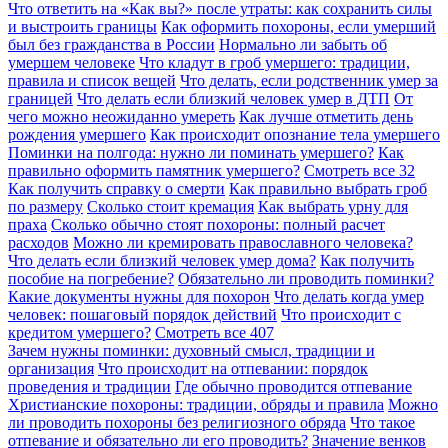
Что ответить на «Как вы?» после утраты: как сохранить силы
и выстроить границы
Как оформить похороны, если умерший
был без гражданства в России
Нормально ли забыть об
умершем человеке
Что кладут в гроб умершего: традиции,
правила и список вещей
Что делать, если родственник умер за
границей
Что делать если близкий человек умер в ДТП
От
чего можно неожиданно умереть
Как лучше отметить день
рождения умершего
Как происходит опознание тела умершего
Поминки на полгода: нужно ли поминать умершего?
Как
правильно оформить памятник умершего?
Смотреть все
32
Как получить справку о смерти
Как правильно выбрать гроб
по размеру
Сколько стоит кремация
Как выбрать урну для
праха
Сколько обычно стоят похороны: полный расчет
расходов
Можно ли кремировать православного человека?
Что делать если близкий человек умер дома?
Как получить
пособие на погребение?
Обязательно ли проводить поминки?
Какие документы нужны для похорон
Что делать когда умер
человек: пошаговый порядок действий
Что происходит с
кредитом умершего?
Смотреть все
407
Зачем нужны поминки: духовный смысл, традиции и
организация
Что происходит на отпевании: порядок
проведения и традиции
Где обычно проводится отпевание
Христианские похороны: традиции, обряды и правила
Можно
ли проводить похороны без религиозного обряда
Что такое
отпевание и обязательно ли его проводить?
Значение венков