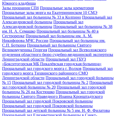
Южного кладбища
Залы прощания СПб
Прощальные залы крематория
Прощальные залы морга на Екатерининском 10 СМЭ
Прощальный зал больницы № 33 в Колпино
Прощальный зал
Александровской больницы
Прощальный зал
Александровской больницы
Прощальный зал больницы № 38
им. Н. А. Семашко
Прощальный зал больницы № 40 в
Сестрорецке
Прощальный зал больницы им. А. М.
Никифорова МЧС России
Прощальный зал больницы им.
С.П. Боткина
Прощальный зал больницы Святого
Великомученика Георгия
Прощальный зал Всеволожского
отделения областного бюро судебно-медицинской экспертизы
Ленинградской области
Прощальный зал ГБУЗ
«Бокситогорская МБ Пикалёвская городская больница»
Прощальный зал городского морга г. Волхов
Прощальный зал
городского морга Тихвинского районного СМО
Ленинградской области
Прощальный зал городской больницы
№ 15
Прощальный зал городской больницы № 2
Прощальный
зал городской больницы № 20
Прощальный зал городской
больницы № 26 на Костюшко
Прощальный зал городской
больницы Святого Праведного Иоанна Кронштадтского
Прощальный зал городской Покровской больницы
Прощальный зал городской Покровской больницы
Прощальный зал детской больницы № 5 им. Н. Ф. Филатова
Прощальный зал Елизаветинской больницы в Санкт-