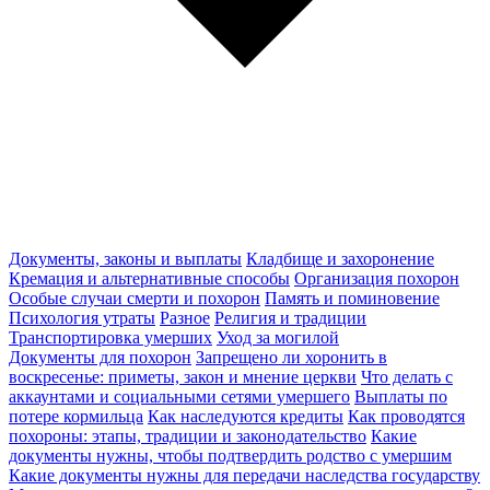
Документы, законы и выплаты
Кладбище и захоронение
Кремация и альтернативные способы
Организация похорон
Особые случаи смерти и похорон
Память и поминовение
Психология утраты
Разное
Религия и традиции
Транспортировка умерших
Уход за могилой
Документы для похорон
Запрещено ли хоронить в
воскресенье: приметы, закон и мнение церкви
Что делать с
аккаунтами и социальными сетями умершего
Выплаты по
потере кормильца
Как наследуются кредиты
Как проводятся
похороны: этапы, традиции и законодательство
Какие
документы нужны, чтобы подтвердить родство с умершим
Какие документы нужны для передачи наследства государству