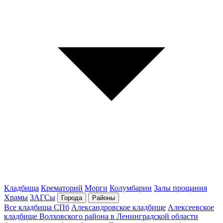
Кладбища
Крематорий
Морги
Колумбарии
Залы прощания
Храмы
ЗАГСы
Города
Районы
Все кладбища СПб
Александровское кладбище
Алексеевское
кладбище Волховского района в Ленинградской области