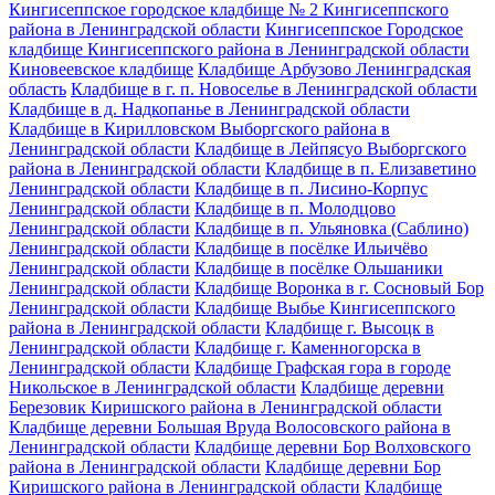
Кингисеппское городское кладбище № 2 Кингисеппского
района в Ленинградской области
Кингисеппское Городское
кладбище Кингисеппского района в Ленинградской области
Киновеевское кладбище
Кладбище Арбузово Ленинградская
область
Кладбище в г. п. Новоселье в Ленинградской области
Кладбище в д. Надкопанье в Ленинградской области
Кладбище в Кирилловском Выборгского района в
Ленинградской области
Кладбище в Лейпясуо Выборгского
района в Ленинградской области
Кладбище в п. Елизаветино
Ленинградской области
Кладбище в п. Лисино-Корпус
Ленинградской области
Кладбище в п. Молодцово
Ленинградской области
Кладбище в п. Ульяновка (Саблино)
Ленинградской области
Кладбище в посёлке Ильичёво
Ленинградской области
Кладбище в посёлке Ольшаники
Ленинградской области
Кладбище Воронка в г. Сосновый Бор
Ленинградской области
Кладбище Выбье Кингисеппского
района в Ленинградской области
Кладбище г. Высоцк в
Ленинградской области
Кладбище г. Каменногорска в
Ленинградской области
Кладбище Графская гора в городе
Никольское в Ленинградской области
Кладбище деревни
Березовик Киришского района в Ленинградской области
Кладбище деревни Большая Вруда Волосовского района в
Ленинградской области
Кладбище деревни Бор Волховского
района в Ленинградской области
Кладбище деревни Бор
Киришского района в Ленинградской области
Кладбище