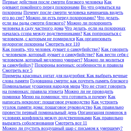
Первые действия после смерти близкого человека
Как
одевают покойного перед похоронами
Во что одеваться на
похороны
Почему после смерти человека начинаешь видеть
его во сне?
Можно ли есть перед похоронами?
Что делать,
если вы рады смерти близкого?
Можно ли похоронить
человека в саду частного дома
Что делать, если на похоронах
началась ссора между родственниками?
Как попрощаться с
человеком, с которым не помирился
Как организовать
недорогие похороны
Смотреть все
110
Как понять, что человек думает о самоубийстве?
Как говорить
с человеком, который думает о самоубийстве?
Как вести себя с
человеком, который медленно умирает?
Можно ли молиться
за самоубийцу?
Похороны военных: особенности и правила
Смотреть все
5
Примеры красивых цитат для надгробия: Как выбрать вечные
слова памяти
Годовщина смерти: как почтить память близкого
Поминальные угощения народов мира
Что не стоит говорить
на поминках: правила этикета
Можно ли не проводить
поминки
Меню на поминки: что готовить и почему
Как
написать некролог: пошаговое руководство
Как устроить
уголок памяти дома: пошаговое руководство
Как правильно
провести первый поминальный день
Организация поминок в
условиях конфликта между родственниками
Как правильно
выразить соболезнования
Смотреть все
11
Можно ли пустить воздушный шар с письмом к умершему?