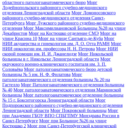
областного патологоанатомического бюро
Морг
Лодейнопольского районного судебно-медицинского
отделения Ленинградской области
Морг Ломоносовского
районного судебно-медицинского отделения Санкт-
Петербурга
Морг Лужского районного судебно-медицинского
отделения
Морг Максимилиановской Больницы №28 на улице
Декабристов
Морг на Костюшко отделение СМЭ
Морг на
улице Красина 10
Морг на улице Сантьяго-де-Куба
Морг
НИИ акушерства и гинекологии им. Д. О. Отта РАМН
Морг
НИИ онкологии им. профессора Н. Н. Петрова
Морг НИИ
скорой помощи им. И. И. Джанелидзе
Морг Никольской
больницы в г. Никольске Ленинградской области
Морг
окружного военно-клинического госпиталя им. З. П.
Соловьёва
Морг патологоанатомического бюро детской
больницы № 5 им. Н. Ф. Филатова
Морг
патологоанатомического отделения больницы № 20 на
Гастелло
Морг Патологоанатомического отделения больницы
№ 40
Морг патологоанатомического отделения Мариинской
больницы
Морг патологоанатомическое отделение больницы
№ 15 г. Бокситогорска Ленинградской области
Морг
Подпорожского районного судебно-медицинского отделения
Ленинградской области
Морг Покровской больницы
Морг
при Академии ГБОУ ВПО СПБГПМУ Минздрава России в
Санкт-Петербурге
Морг при Больнице №26 на улице
Костюшко 2
Морг при Санкт-Петербургской клинической