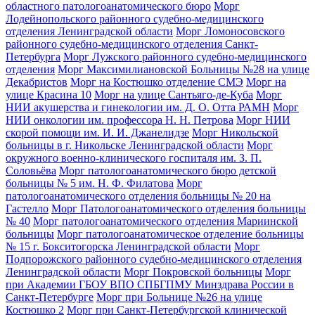
областного патологоанатомического бюро
Морг
Лодейнопольского районного судебно-медицинского
отделения Ленинградской области
Морг Ломоносовского
районного судебно-медицинского отделения Санкт-
Петербурга
Морг Лужского районного судебно-медицинского
отделения
Морг Максимилиановской Больницы №28 на улице
Декабристов
Морг на Костюшко отделение СМЭ
Морг на
улице Красина 10
Морг на улице Сантьяго-де-Куба
Морг
НИИ акушерства и гинекологии им. Д. О. Отта РАМН
Морг
НИИ онкологии им. профессора Н. Н. Петрова
Морг НИИ
скорой помощи им. И. И. Джанелидзе
Морг Никольской
больницы в г. Никольске Ленинградской области
Морг
окружного военно-клинического госпиталя им. З. П.
Соловьёва
Морг патологоанатомического бюро детской
больницы № 5 им. Н. Ф. Филатова
Морг
патологоанатомического отделения больницы № 20 на
Гастелло
Морг Патологоанатомического отделения больницы
№ 40
Морг патологоанатомического отделения Мариинской
больницы
Морг патологоанатомическое отделение больницы
№ 15 г. Бокситогорска Ленинградской области
Морг
Подпорожского районного судебно-медицинского отделения
Ленинградской области
Морг Покровской больницы
Морг
при Академии ГБОУ ВПО СПБГПМУ Минздрава России в
Санкт-Петербурге
Морг при Больнице №26 на улице
Костюшко 2
Морг при Санкт-Петербургской клинической