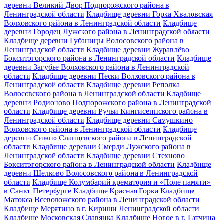
деревни Великий Двор Подпорожского района в
Ленинградской области
Кладбище деревни Горка Хваловская
Волховского района в Ленинградской области
Кладбище
деревни Городец Лужского района в Ленинградской области
Кладбище деревни Губаницы Волосовского района в
Ленинградской области
Кладбище деревни Журавлёво
Бокситогорского района в Ленинградской области
Кладбище
деревни Загубье Волховского района в Ленинградской
области
Кладбище деревни Пески Волховского района в
Ленинградской области
Кладбище деревни Реполка
Волосовского района в Ленинградской области
Кладбище
деревни Родионово Подпорожского района в Ленинградской
области
Кладбище деревни Ручьи Кингисеппского района в
Ленинградской области
Кладбище деревни Самушкино
Волховского района в Ленинградской области
Кладбище
деревни Сижно Сланцевского района в Ленинградской
области
Кладбище деревни Смерди Лужского района в
Ленинградской области
Кладбище деревни Стехново
Бокситогорского района в Ленинградской области
Кладбище
деревни Шелково Волосовского района в Ленинградской
области
Кладбище Колумбарий крематория и «Поле памяти»
в Санкт-Петербурге
Кладбище Красная Горка
Кладбище
Матокса Всеволожского района в Ленинградской области
Кладбище Мерятино в г. Кириши Ленинградской области
Кладбище Московская Славянка
Кладбище Новое в г. Гатчина