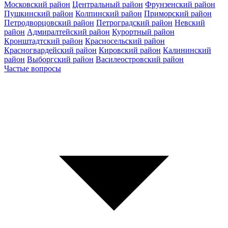
Московский район
Центральный район
Фрунзенский район
Пушкинский район
Колпинский район
Приморский район
Петродворцовский район
Петроградский район
Невский
район
Адмиралтейский район
Курортный район
Кронштадтский район
Красносельский район
Красногвардейский район
Кировский район
Калининский
район
Выборгский район
Василеостровский район
Частые вопросы