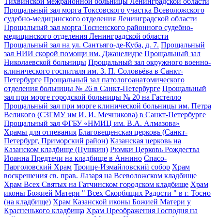
Тихвинской межрайонной больницы Ленинградской области
Прощальный зал морга Токсовского участка Всеволожского
судебно-медицинского отделения Ленинградской области
Прощальный зал морга Тосненского районного судебно-
медицинского отделения Ленинградской области
Прощальный зал на ул. Сантьяго-де-Куба, д. 7.
Прощальный
зал НИИ скорой помощи им. Джанелидзе
Прощальный зал
Николаевской больницы
Прощальный зал окружного военно-
клинического госпиталя им. З. П. Соловьёва в Санкт-
Петербурге
Прощальный зал патологоанатомического
отделения больницы № 26 в Санкт-Петербурге
Прощальный
зал при морге городской больницы № 20 на Гастелло
Прощальный зал при морге клинической больницы им. Петра
Великого (СЗГМУ им И. И. Мечникова) в Санкт-Петербурге
Прощальный зал ФГБУ «НМИЦ им. В.А. Алмазова»
Храмы для отпевания
Благовещенская церковь (Санкт-
Петербург, Приморский район)
Казанская церковь на
Казанском кладбище (Пушкин)
Рюмки Церковь Рождества
Иоанна Предтечи на кладбище в Аннино
Спасо-
Парголовский Храм
Троице-Измайловский собор
Храм
воскрешения св. прав. Лазаря на Всеволожском кладбище
Храм Всех Святых на Гатчинском городском кладбище
Храм
иконы Божией Матери " Всех Скорбящих Радости " в г. Тосно
(на кладбище)
Храм Казанской иконы Божией Матери у
Красненького кладбища
Храм Преображения Господня на