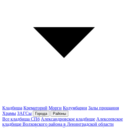
Кладбища
Крематорий
Морги
Колумбарии
Залы прощания
Храмы
ЗАГСы
Города
Районы
Все кладбища СПб
Александровское кладбище
Алексеевское
кладбище Волховского района в Ленинградской области