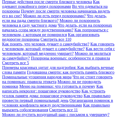
Первые действия после смерти близкого человека
Как
одевают покойного перед похоронами
Во что одеваться на
похороны
Почему после смерти человека начинаешь видеть
его во сне?
Можно ли есть перед похоронами?
Что делать,
если вы рады смерти близкого?
Можно ли похоронить
человека в саду частного дома
Что делать, если на похоронах
началась ссора между родственниками?
Как попрощаться с
человеком, с которым не помирился
Как организовать
недорогие похороны
Смотреть все
110
Как понять, что человек думает о самоубийстве?
Как говорить
с человеком, который думает о самоубийстве?
Как вести себя с
человеком, который медленно умирает?
Можно ли молиться
за самоубийцу?
Похороны военных: особенности и правила
Смотреть все
5
Примеры красивых цитат для надгробия: Как выбрать вечные
слова памяти
Годовщина смерти: как почтить память близкого
Поминальные угощения народов мира
Что не стоит говорить
на поминках: правила этикета
Можно ли не проводить
поминки
Меню на поминки: что готовить и почему
Как
написать некролог: пошаговое руководство
Как устроить
уголок памяти дома: пошаговое руководство
Как правильно
провести первый поминальный день
Организация поминок в
условиях конфликта между родственниками
Как правильно
выразить соболезнования
Смотреть все
11
Можно ли пустить воздушный шар с письмом к умершему?