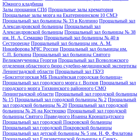
Южного кладбища
Залы прощания СПб
Прощальные залы крематория
Прощальные залы морга на Екатерининском 10 СМЭ
Прощальный зал больницы № 33 в Колпино
Прощальный зал
Александровской больницы
Прощальный зал
Александровской больницы
Прощальный зал больницы № 38
им. Н. А. Семашко
Прощальный зал больницы № 40 в
Сестрорецке
Прощальный зал больницы им. А. М.
Никифорова МЧС России
Прощальный зал больницы им.
С.П. Боткина
Прощальный зал больницы Святого
Великомученика Георгия
Прощальный зал Всеволожского
отделения областного бюро судебно-медицинской экспертизы
Ленинградской области
Прощальный зал ГБУЗ
«Бокситогорская МБ Пикалёвская городская больница»
Прощальный зал городского морга г. Волхов
Прощальный зал
городского морга Тихвинского районного СМО
Ленинградской области
Прощальный зал городской больницы
№ 15
Прощальный зал городской больницы № 2
Прощальный
зал городской больницы № 20
Прощальный зал городской
больницы № 26 на Костюшко
Прощальный зал городской
больницы Святого Праведного Иоанна Кронштадтского
Прощальный зал городской Покровской больницы
Прощальный зал городской Покровской больницы
Прощальный зал детской больницы № 5 им. Н. Ф. Филатова
Прощальный зал Елизаветинской больницы в Санкт-