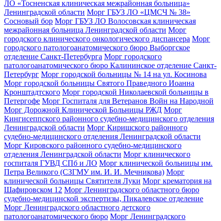
ЛО «Тосненская клиническая межрайонная больница»
Ленинградской области
Морг ГБУЗ ЛО «ЦМСЧ № 38»
Сосновый бор
Морг ГБУЗ ЛО Волосовская клиническая
межрайонная больница Ленинградской области
Морг
городского клинического онкологического диспансера
Морг
городского патологоанатомического бюро Выборгское
отделение Санкт-Петербурга
Морг городского
патологоанатомического бюро Калининское отделение Санкт-
Петербург
Морг городской больницы № 14 на ул. Косинова
Морг городской больницы Святого Праведного Иоанна
Кронштадтского
Морг городской Николаевской больницы в
Петергофе
Морг Госпиталя для Ветеранов Войн на Народной
Морг Дорожной Клинической Больницы РЖД
Морг
Кингисеппского районного судебно-медицинского отделения
Ленинградской области
Морг Киришского районного
судебно-медицинского отделения Ленинградской области
Морг Кировского районного судебно-медицинского
отделения Ленинградской области
Морг клинического
госпиталя ГУВД СПб и ЛО
Морг клинической больницы им.
Петра Великого (СЗГМУ им. И. И. Мечникова)
Морг
клинической больницы Святителя Луки
Морг крематория на
Шафировском 12
Морг Ленинградского областного бюро
судебно-медицинской экспертизы, Пикалевское отделение
Морг Ленинградского областного детского
патологоанатомического бюро
Морг Ленинградского