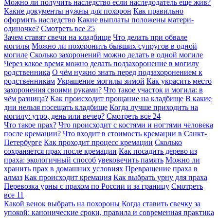
Можно ли получить наследство если наследодатель еще жив?
Какие документы нужны для похорон
Как правильно
оформить наследство
Какие выплаты положены матери-
одиночке?
Смотреть все
25
Зачем ставят свечи на кладбище
Что делать при обвале
могилы
Можно ли похоронить бывших супругов в одной
могиле
Сколько захоронений можно делать в одной могиле
Через какое время можно делать подзахоронение в могилу
родственника
О чём нужно знать перед подзахоронением к
родственникам
Украшение могилы зимой
Как украсить место
захоронения своими руками?
Что такое участок и могила: в
чём разница?
Как происходит прощание на кладбище
В какие
дни нельзя посещать кладбище
Когда лучше приходить на
могилу: утро, день или вечер?
Смотреть все
24
Что такое прах?
Что происходит с костями и ногтями человека
после кремации?
Что входит в стоимость кремации в Санкт-
Петербурге
Как проходит процесс кремации
Сколько
сохраняется прах после кремации
Как посадить дерево из
праха: экологичный способ увековечить память
Можно ли
хранить прах в домашних условиях
Превращение праха в
алмаз
Как происходит кремация
Как выбрать урну для праха
Перевозка урны с прахом по России и за границу
Смотреть
все
11
Какой венок выбрать на похороны
Когда ставить свечку за
упокой: канонические сроки, правила и современная практика