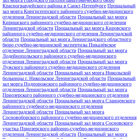
зал морга Городского патологоанатомического бюро
Красногвардейского района в Санкт-Петербурге
Прощальный
зал морга Кингисеппского районного судебно-медицинского
отделения Ленинградской области
Прощальный зал морга
Киришского районного судебно-медицинского отделения
Ленинградской области
Прощальный зал морга Кировского
районного судебно-медицинского отделения Ленинградской
области
Прощальный зал морга Ленинградского областного
бюро судебно-медицинской экспертизы Пикалёвское
отделение Ленинградской области
Прощальный зал морга
Лодейнопольского районного судебно-медицинского
отделения Ленинградской области
Прощальный зал морга
Лужского районного судебно-медицинского отделения
Ленинградской области
Прощальный зал морга Никольской
больницы г. Никольское Ленинградской области
Прощальный
зал морга Подпорожского районного судебно-медицинского
отделения Ленинградской области
Прощальный зал морга
Приозерского районного судебно-медицинского отделения
Ленинградской области
Прощальный зал морга Сланцевского
районного судебного-медицинского отделения
Ленинградской области
Прощальный зал морга
Сосновоборского районного судебно-медицинского отделения
Ленинградской области
Прощальный зал морга Сосновского
участка Приозерского районно-судебно-медицинского
отделения Ленинградской области
Прощальный зал морга