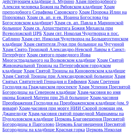
действующем кладбище п. Мурино
Храм преподобного
Алексия человека Божия на Рябовском кладбище
Храм
преподобного Серафима Саровского
Храм Пророка Илии на
Пороховых
Храм св. ап. и ев. Иоанна Богослова (на
Богословском кладбище)
Храм св. ап. Павла в Мариинской
больнице
Храм св. Архистратига Божия Михаила при
Всеволожской ЦРБ
Храм свт. Николая Чудотворца в пос.
Саблино
Храм свт. Николая Чудотворца на Большеохтинском
кладбище
Храм святителя Луки при больнице на Чугунной
Храм Свято-Троицкой Александро-Невской Лавры в Санкт-
Петербурге
Храм святого праведного Иова
Многострадального на Волковском кладбище
Храм Святой
Живоначальной Троицы на Петергофском городском
кладбище
Храм Святой Троицы на Киновеевском кладбище
Храм Святой Троицы при Александровской больнице
Храм
Святых Святителей Геннадия и Евфимия
Храм Сретения
Господня на Гражданском проспекте
Храм Успения Пресвятой
Богородицы на Северном кладбище
Храм-часовня во имя
иконы Божией Матери при 26-й больнице
Храм-часовня
Преображения Господня на Преображенском кладбище (им. 9
января)
Храм-часовня при морге НИИ Скорой помощи им.
Джанелидзе
Храм-часовня святой праведной Мариамны на
Пундоловском кладбище
Церковь Благовещения Пресвятой
Богородицы в Парголово
Церковь Благовещения Пресвятой
Богородицы на кладбище Красная горка
Церковь Николая