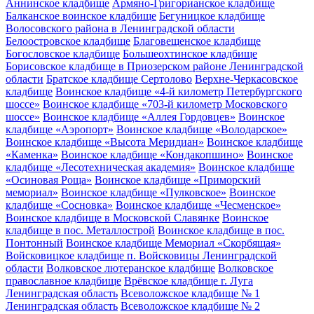
Аннинское кладбище
Армяно-Григорианское кладбище
Балканское воинское кладбище
Бегуницкое кладбище
Волосовского района в Ленинградской области
Белоостровское кладбище
Благовещенское кладбище
Богословское кладбище
Большеохтинское кладбище
Борисовское кладбище в Приозерском районе Ленинградской
области
Братское кладбище Сертолово
Верхне-Черкасовское
кладбище
Воинское кладбище «4-й километр Петербургского
шоссе»
Воинское кладбище «703-й километр Московского
шоссе»
Воинское кладбище «Аллея Гордовцев»
Воинское
кладбище «Аэропорт»
Воинское кладбище «Володарское»
Воинское кладбище «Высота Меридиан»
Воинское кладбище
«Каменка»
Воинское кладбище «Кондакопшино»
Воинское
кладбище «Лесотехническая академия»
Воинское кладбище
«Осиновая Роща»
Воинское кладбище «Приморский
мемориал»
Воинское кладбище «Пулковское»
Воинское
кладбище «Сосновка»
Воинское кладбище «Чесменское»
Воинское кладбище в Московской Славянке
Воинское
кладбище в пос. Металлострой
Воинское кладбище в пос.
Понтонный
Воинское кладбище Мемориал «Скорбящая»
Войсковицкое кладбище п. Войсковицы Ленинградской
области
Волковское лютеранское кладбище
Волковское
православное кладбище
Врёвское кладбище г. Луга
Ленинградская область
Всеволожское кладбище № 1
Ленинградская область
Всеволожское кладбище № 2