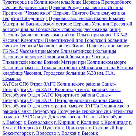
Чудотворца на Колпинском кладбище
Церковь Преподобного
Сергия Радонежского
Церковь Рождества святого Иоанна
Предтечи "Чесменская"
Церковь Святого Великомученика
Георгия Победоносца
Церковь Смоленской иконы Божией
Матери на Васильевском острове
Церковь Успения Пресвятой
Богородицы на Громовском старообрядческом кладбище
Часовня (молитвенная комната) св. Ольги при морге ГБ №2
Часовня Клеопатры Палестинской при Городской больнице
святого Георгия
Часовня Пантелеймона Целителя при морге
ГБ №15
Часовня при морге Елизаветинской больницы
Часовня при морге Покровской больницы
Часовня
Тихвинской иконы Божией Матери при Колпинском морге
Часовня-храм свт. Тихона, патриарха Московского, на Южном
кладбище
Часовня, Городская больница №38 им. Н.А.
Семашко
ЗАГСы СПб
Отдел ЗАГС Колпинского района Санкт-
Петербурга
Отдел ЗАГС Кронштадтского района Санкт-
Петербурга
Отдел ЗАГС Курортного района Санкт-
Петербурга
Отдел ЗАГС Петродворцового района Санкт-
Петербурга
Отдел регистрации смерти ЗАГСа Пушкинского
района Санкт-Петербурга
Получение гербового свидетельства
о смерти ЗАГС на ул. Достоевского д. 9 Санкт-Петербург
г. Выборг
г. Всеволожск
г. Кириши
г. Колпино
г. Кронштадт
г.
Луга
г. Петергоф
г. Пушкин
г. Приозерск
г. Сосновый Бор
г.
Бокситогорск
г. Волосово
г. Волхов
г. Высоцк