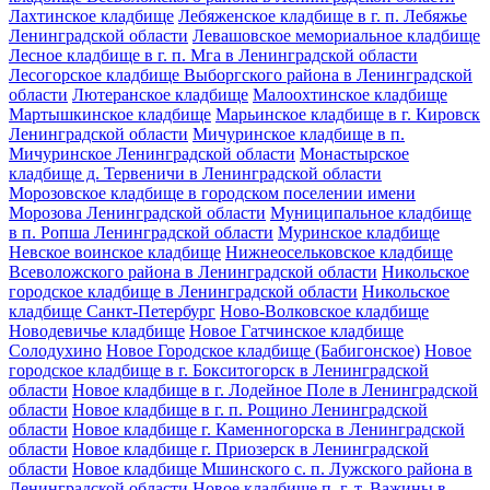
Лахтинское кладбище
Лебяженское кладбище в г. п. Лебяжье
Ленинградской области
Левашовское мемориальное кладбище
Лесное кладбище в г. п. Мга в Ленинградской области
Лесогорское кладбище Выборгского района в Ленинградской
области
Лютеранское кладбище
Малоохтинское кладбище
Мартышкинское кладбище
Марьинское кладбище в г. Кировск
Ленинградской области
Мичуринское кладбище в п.
Мичуринское Ленинградской области
Монастырское
кладбище д. Тервеничи в Ленинградской области
Морозовское кладбище в городском поселении имени
Морозова Ленинградской области
Муниципальное кладбище
в п. Ропша Ленинградской области
Муринское кладбище
Невское воинское кладбище
Нижнеосельковское кладбище
Всеволожского района в Ленинградской области
Никольское
городское кладбище в Ленинградской области
Никольское
кладбище Санкт-Петербург
Ново-Волковское кладбище
Новодевичье кладбище
Новое Гатчинское кладбище
Солодухино
Новое Городское кладбище (Бабигонское)
Новое
городское кладбище в г. Бокситогорск в Ленинградской
области
Новое кладбище в г. Лодейное Поле в Ленинградской
области
Новое кладбище в г. п. Рощино Ленинградской
области
Новое кладбище г. Каменногорска в Ленинградской
области
Новое кладбище г. Приозерск в Ленинградской
области
Новое кладбище Мшинского с. п. Лужского района в
Ленинградской области
Новое кладбище п. г. т. Важины в