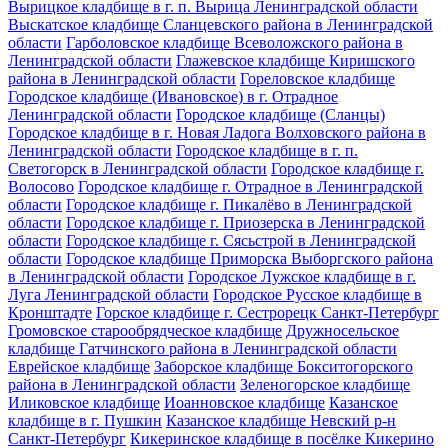
Вырицкое кладбище в г. п. Вырица Ленинградской области
Выскатское кладбище Сланцевского района в Ленинградской
области
Гарболовское кладбище Всеволожского района в
Ленинградской области
Глажевское кладбище Киришского
района в Ленинградской области
Гореловское кладбище
Городское кладбище (Ивановское) в г. Отрадное
Ленинградской области
Городское кладбище (Сланцы)
Городское кладбище в г. Новая Ладога Волховского района в
Ленинградской области
Городское кладбище в г. п.
Светогорск в Ленинградской области
Городское кладбище г.
Волосово
Городское кладбище г. Отрадное в Ленинградской
области
Городское кладбище г. Пикалёво в Ленинградской
области
Городское кладбище г. Приозерска в Ленинградской
области
Городское кладбище г. Сясьстрой в Ленинградской
области
Городское кладбище Приморска Выборгского района
в Ленинградской области
Городское Лужское кладбище в г.
Луга Ленинградской области
Городское Русское кладбище в
Кронштадте
Горское кладбище г. Сестрорецк Санкт-Петербург
Громовское старообрядческое кладбище
Дружносельское
кладбище Гатчинского района в Ленинградской области
Еврейское кладбище
Заборское кладбище Бокситогорского
района в Ленинградской области
Зеленогорское кладбище
Иликовское кладбище
Иоанновское кладбище
Казанское
кладбище в г. Пушкин
Казанское кладбище Невский р-н
Санкт-Петербург
Кикеринское кладбище в посёлке Кикерино