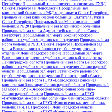
Петербурге
Прощальный зал клинического госпиталя ГУВД
Санкт-Петербурга и Ленобласти
Прощальный зал
клинической больницы «РЖД-медицина» в Санкт-Петербурге
Прощальный зал клинической больницы Святителя Луки в
Санкт-Петербурга
Прощальный зал Максимилиановской
больницы № 28
Прощальный зал Мариинской больницы
Прощальный зал морга Адмиралтейского района Санкт-
Петербурга
Прощальный зал морга Бокситогорского
районного судебно-медицинского отделения
Прощальный зал
морга больницы № 31 Санкт-Петербурга
Прощальный зал
морга Волосовского районного судебно-медицинского
отделения Ленинградского района
Прощальный зал морга
Волховского отделения судебно-медицинской экспертизы
Ленинградской области
Прощальный зал морга Выборгского
районного судебно-медицинского отделения Ленинградской
области
Прощальный зал морга Гатчинского районного
судебно-медицинского отделения Ленинградской области
Прощальный зал морга ГБУЗ «Всеволожская районная
клиническая больница» Ленинградской области
Прощальный
зал морга ГБУЗ «Выборгская межрайонная больница»
Ленинградской области
Прощальный зал морга ГБУЗ
«Гатчинская межрайонная больница» Ленинградской области
Прощальный зал морга ГБУЗ «Кингисеппская межрайонная
больница им. Н. Прохорова» Ленинградской области
Прощальный зал морга ГБУЗ «Киришская клиническая