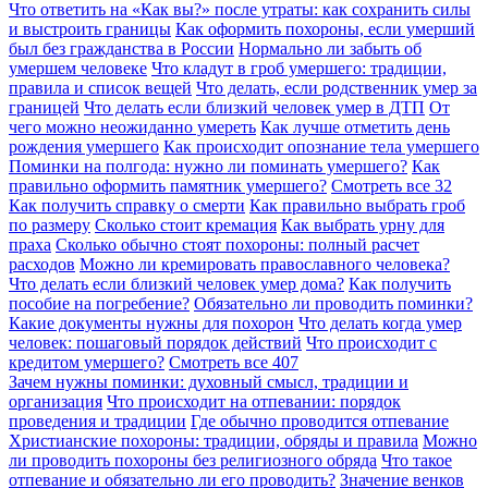
Что ответить на «Как вы?» после утраты: как сохранить силы
и выстроить границы
Как оформить похороны, если умерший
был без гражданства в России
Нормально ли забыть об
умершем человеке
Что кладут в гроб умершего: традиции,
правила и список вещей
Что делать, если родственник умер за
границей
Что делать если близкий человек умер в ДТП
От
чего можно неожиданно умереть
Как лучше отметить день
рождения умершего
Как происходит опознание тела умершего
Поминки на полгода: нужно ли поминать умершего?
Как
правильно оформить памятник умершего?
Смотреть все
32
Как получить справку о смерти
Как правильно выбрать гроб
по размеру
Сколько стоит кремация
Как выбрать урну для
праха
Сколько обычно стоят похороны: полный расчет
расходов
Можно ли кремировать православного человека?
Что делать если близкий человек умер дома?
Как получить
пособие на погребение?
Обязательно ли проводить поминки?
Какие документы нужны для похорон
Что делать когда умер
человек: пошаговый порядок действий
Что происходит с
кредитом умершего?
Смотреть все
407
Зачем нужны поминки: духовный смысл, традиции и
организация
Что происходит на отпевании: порядок
проведения и традиции
Где обычно проводится отпевание
Христианские похороны: традиции, обряды и правила
Можно
ли проводить похороны без религиозного обряда
Что такое
отпевание и обязательно ли его проводить?
Значение венков