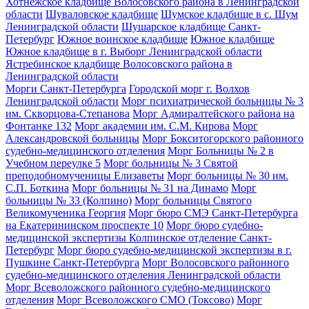
Хотнежское кладбище Волосовского района в Ленинградской
области
Шуваловское кладбище
Шумское кладбище в с. Шум
Ленинградской области
Шушарское кладбище Санкт-
Петербург
Южное воинское кладбище
Южное кладбище
Южное кладбище в г. Выборг Ленинградской области
Ястребинское кладбище Волосовского района в
Ленинградской области
Морги Санкт-Петербурга
Городской морг г. Волхов
Ленинградской области
Морг психиатрической больницы № 3
им. Скворцова-Степанова
Морг Адмиралтейского района на
Фонтанке 132
Морг академии им. С.М. Кирова
Морг
Александровской больницы
Морг Бокситогорского районного
судебно-медицинского отделения
Морг Больницы № 2 в
Учебном переулке 5
Морг больницы № 3 Святой
преподобномученицы Елизаветы
Морг больницы № 30 им.
С.П. Боткина
Морг больницы № 31 на Динамо
Морг
больницы № 33 (Колпино)
Морг больницы Святого
Великомученика Георгия
Морг бюро СМЭ Санкт-Петербурга
на Екатерининском проспекте 10
Морг бюро судебно-
медицинской экспертизы Колпинское отделение Санкт-
Петербург
Морг бюро судебно-медицинской экспертизы в г.
Пушкине Санкт-Петербурга
Морг Волосовского районного
судебно-медицинского отделения Ленинградской области
Морг Всеволожского районного судебно-медицинского
отделения
Морг Всеволожского СМО (Токсово)
Морг