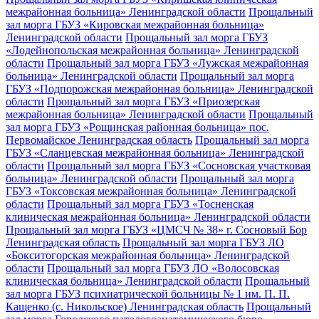
межрайонная больница» Ленинградской области
Прощальный
зал морга ГБУЗ «Кировская межрайонная больница»
Ленинградской области
Прощальный зал морга ГБУЗ
«Лодейнопольская межрайонная больница» Ленинградской
области
Прощальный зал морга ГБУЗ «Лужская межрайонная
больница» Ленинградской области
Прощальный зал морга
ГБУЗ «Подпорожская межрайонная больница» Ленинградской
области
Прощальный зал морга ГБУЗ «Приозерская
межрайонная больница» Ленинградской области
Прощальный
зал морга ГБУЗ «Рощинская районная больница» пос.
Первомайское Ленинградская область
Прощальный зал морга
ГБУЗ «Сланцевская межрайонная больница» Ленинградской
области
Прощальный зал морга ГБУЗ «Сосновская участковая
больница» Ленинградской области
Прощальный зал морга
ГБУЗ «Токсовская межрайонная больница» Ленинградской
области
Прощальный зал морга ГБУЗ «Тосненская
клиническая межрайонная больница» Ленинградской области
Прощальный зал морга ГБУЗ «ЦМСЧ № 38» г. Сосновый Бор
Ленинградская область
Прощальный зал морга ГБУЗ ЛО
«Бокситогорская межрайонная больница» Ленинградской
области
Прощальный зал морга ГБУЗ ЛО «Волосовская
клиническая больница» Ленинградской области
Прощальный
зал морга ГБУЗ психиатрической больницы № 1 им. П. П.
Кащенко (с. Никольское) Ленинградская область
Прощальный