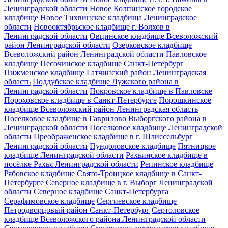
Ленинградской области
Новое Колпинское городское
кладбище
Новое Тихвинское кладбища Ленинградское
области
Новооктябрьское кладбище г. Волхов в
Ленинградской области
Овцинское кладбище Всеволожский
район Ленинградской области
Озерковское кладбище
Всеволожский район Ленинградской области
Павловское
кладбище
Песочинское кладбище Санкт-Петербург
Пижменское кладбище Гатчинский район Ленинградская
область
Поддубское кладбище Лужского района в
Ленинградской области
Покровское кладбище в Павловске
Пороховское кладбище в Санкт-Петербурге
Порошкинское
кладбище Всеволожский район Ленинградская область
Поселковое кладбище в Гаврилово Выборгского района в
Ленинградской области
Поселковое кладбище Ленинградской
области
Преображенское кладбище в г. Шлиссельбург
Ленинградской области
Пундоловское кладбище
Пятницкое
кладбище Ленинградской области
Рахьинское кладбище в
посёлке Рахья Ленинградской области
Репинское кладбище
Рябовское кладбище
Свято-Троицкое кладбище в Санкт-
Петербурге
Северное кладбище в г. Выборг Ленинградской
области
Северное кладбище Санкт-Петербурга
Серафимовское кладбище
Сергиевское кладбище
Петродворцовый район Санкт-Петербург
Сертоловское
кладбище Всеволожского района Ленинградской области