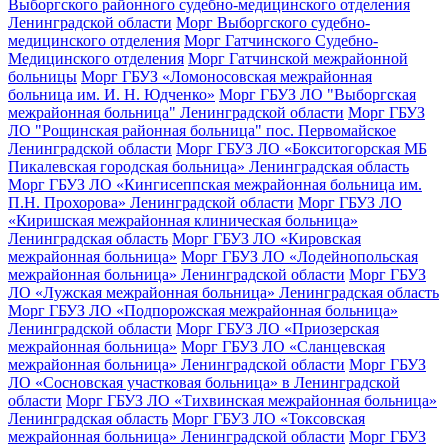
Выборгского районного судебно-медицинского отделения
Ленинградской области
Морг Выборгского судебно-
медицинского отделения
Морг Гатчинского Судебно-
Медицинского отделения
Морг Гатчинской межрайонной
больницы
Морг ГБУЗ «Ломоносовская межрайонная
больница им. И. Н. Юдченко»
Морг ГБУЗ ЛО "Выборгская
межрайонная больница" Ленинградской области
Морг ГБУЗ
ЛО "Рощинская районная больница" пос. Первомайское
Ленинградской области
Морг ГБУЗ ЛО «Бокситогорская МБ
Пикалевская городская больница» Ленинградская область
Морг ГБУЗ ЛО «Кингисеппская межрайонная больница им.
П.Н. Прохорова» Ленинградской области
Морг ГБУЗ ЛО
«Киришская межрайонная клиническая больница»
Ленинградская область
Морг ГБУЗ ЛО «Кировская
межрайонная больница»
Морг ГБУЗ ЛО «Лодейнопольская
межрайонная больница» Ленинградской области
Морг ГБУЗ
ЛО «Лужская межрайонная больница» Ленинградская область
Морг ГБУЗ ЛО «Подпорожская межрайонная больница»
Ленинградской области
Морг ГБУЗ ЛО «Приозерская
межрайонная больница»
Морг ГБУЗ ЛО «Сланцевская
межрайонная больница» Ленинградской области
Морг ГБУЗ
ЛО «Сосновская участковая больница» в Ленинградской
области
Морг ГБУЗ ЛО «Тихвинская межрайонная больница»
Ленинградская область
Морг ГБУЗ ЛО «Токсовская
межрайонная больница» Ленинградской области
Морг ГБУЗ