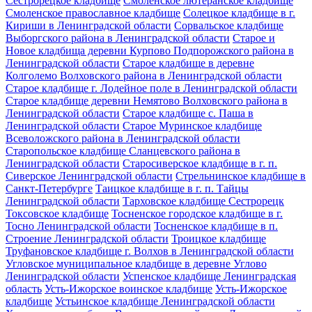
Сестрорецкое кладбище
Смоленское лютеранское кладбище
Смоленское православное кладбище
Солецкое кладбище в г.
Кириши в Ленинградской области
Сорвальское кладбище
Выборгского района в Ленинградской области
Старое и
Новое кладбища деревни Курпово Подпорожского района в
Ленинградской области
Старое кладбище в деревне
Колголемо Волховского района в Ленинградской области
Старое кладбище г. Лодейное поле в Ленинградской области
Старое кладбище деревни Немятово Волховского района в
Ленинградской области
Старое кладбище с. Паша в
Ленинградской области
Старое Муринское кладбище
Всеволожского района в Ленинградской области
Старопольское кладбище Сланцевского района в
Ленинградской области
Старосиверское кладбище в г. п.
Сиверское Ленинградской области
Стрельнинское кладбище в
Санкт-Петербурге
Таицкое кладбище в г. п. Тайцы
Ленинградской области
Тарховское кладбище Сестрорецк
Токсовское кладбище
Тосненское городское кладбище в г.
Тосно Ленинградской области
Тосненское кладбище в п.
Строение Ленинградской области
Троицкое кладбище
Труфановское кладбище г. Волхов в Ленинградской области
Угловское муниципальное кладбище в деревне Углово
Ленинградской области
Успенское кладбище Ленинградская
область
Усть-Ижорское воинское кладбище
Усть-Ижорское
кладбище
Устьинское кладбище Ленинградской области