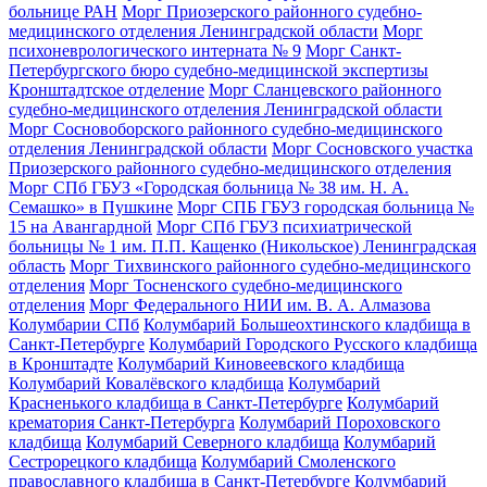
больнице РАН
Морг Приозерского районного судебно-
медицинского отделения Ленинградской области
Морг
психоневрологического интерната № 9
Морг Санкт-
Петербургского бюро судебно-медицинской экспертизы
Кронштадтское отделение
Морг Сланцевского районного
судебно-медицинского отделения Ленинградской области
Морг Сосновоборского районного судебно-медицинского
отделения Ленинградской области
Морг Сосновского участка
Приозерского районного судебно-медицинского отделения
Морг СПб ГБУЗ «Городская больница № 38 им. Н. А.
Семашко» в Пушкине
Морг СПБ ГБУЗ городская больница №
15 на Авангардной
Морг СПб ГБУЗ психиатрической
больницы № 1 им. П.П. Кащенко (Никольское) Ленинградская
область
Морг Тихвинского районного судебно-медицинского
отделения
Морг Тосненского судебно-медицинского
отделения
Морг Федерального НИИ им. В. А. Алмазова
Колумбарии СПб
Колумбарий Большеохтинского кладбища в
Санкт-Петербурге
Колумбарий Городского Русского кладбища
в Кронштадте
Колумбарий Киновеевского кладбища
Колумбарий Ковалёвского кладбища
Колумбарий
Красненького кладбища в Санкт-Петербурге
Колумбарий
крематория Cанкт-Петербурга
Колумбарий Пороховского
кладбища
Колумбарий Северного кладбища
Колумбарий
Сестрорецкого кладбища
Колумбарий Смоленского
православного кладбища в Санкт-Петербурге
Колумбарий