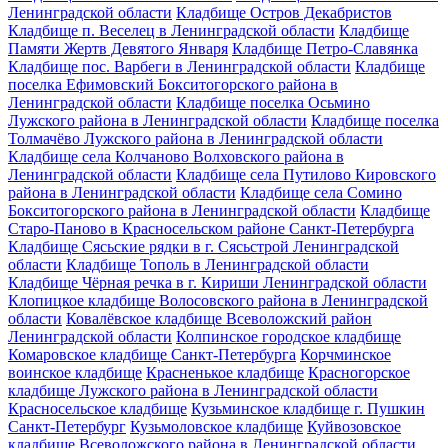
Ленинградской области
Кладбище Остров Декабристов
Кладбище п. Веселец в Ленинградской области
Кладбище
Памяти Жертв Девятого Января
Кладбище Петро-Славянка
Кладбище пос. Варбеги в Ленинградской области
Кладбище
поселка Ефимовский Бокситогорского района в
Ленинградской области
Кладбище поселка Осьмино
Лужского района в Ленинградской области
Кладбище поселка
Толмачёво Лужского района в Ленинградской области
Кладбище села Колчаново Волховского района в
Ленинградской области
Кладбище села Путилово Кировского
района в Ленинградской области
Кладбище села Сомино
Бокситогорского района в Ленинградской области
Кладбище
Старо-Паново в Красносельском районе Санкт-Петербурга
Кладбище Сясьские рядки в г. Сясьстрой Ленинградской
области
Кладбище Тополь в Ленинградской области
Кладбище Чёрная речка в г. Кириши Ленинградской области
Клопицкое кладбище Волосовского района в Ленинградской
области
Ковалёвское кладбище Всеволожский район
Ленинградской области
Колпинское городское кладбище
Комаровское кладбище Санкт-Петербурга
Корчминское
воинское кладбище
Красненькое кладбище
Красногорское
кладбище Лужского района в Ленинградской области
Красносельское кладбище
Кузьминское кладбище г. Пушкин
Санкт-Петербург
Кузьмоловское кладбище
Куйвозовское
кладбище Всеволожского района в Ленинградской области