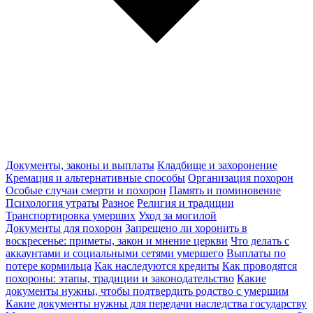
Документы, законы и выплаты
Кладбище и захоронение
Кремация и альтернативные способы
Организация похорон
Особые случаи смерти и похорон
Память и поминовение
Психология утраты
Разное
Религия и традиции
Транспортировка умерших
Уход за могилой
Документы для похорон
Запрещено ли хоронить в
воскресенье: приметы, закон и мнение церкви
Что делать с
аккаунтами и социальными сетями умершего
Выплаты по
потере кормильца
Как наследуются кредиты
Как проводятся
похороны: этапы, традиции и законодательство
Какие
документы нужны, чтобы подтвердить родство с умершим
Какие документы нужны для передачи наследства государству