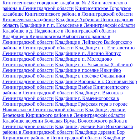
Кингисеппское городское кладбище № 2 Кингисеппского
района в Ленинградской области
Кингисеппское Городское
кладбище Кингисеппского района в Ленинградской области
Киновеевское кладбище
Кладбище Арбузово Ленинградская
область
Кладбище в г. п. Новоселье в Ленинградской области
Кладбище в д. Надкопанье в Ленинградской области
Кладбище в Кирилловском Выборгского района в
Ленинградской области
Кладбище в Лейпясуо Выборгского
района в Ленинградской области
Кладбище в п. Елизаветино
Ленинградской области
Кладбище в п. Лисино-Корпус
Ленинградской области
Кладбище в п. Молодцово
Ленинградской области
Кладбище в п. Ульяновка (Саблино)
Ленинградской области
Кладбище в посёлке Ильичёво
Ленинградской области
Кладбище в посёлке Ольшаники
Ленинградской области
Кладбище Воронка в г. Сосновый Бор
Ленинградской области
Кладбище Выбье Кингисеппского
района в Ленинградской области
Кладбище г. Высоцк в
Ленинградской области
Кладбище г. Каменногорска в
Ленинградской области
Кладбище Графская гора в городе
Никольское в Ленинградской области
Кладбище деревни
Березовик Киришского района в Ленинградской области
Кладбище деревни Большая Вруда Волосовского района в
Ленинградской области
Кладбище деревни Бор Волховского
района в Ленинградской области
Кладбище деревни Бор
Киришского района в Ленинградской области
Кладбище