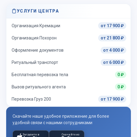
УСЛУГИ ЦЕНТРА
Организация Кремации
от 17 900 ₽
Организация Похорон
от 21 800 ₽
Оформление документов
от 4 000 ₽
Ритуальный транспорт
от 6 000 ₽
Бесплатная перевозка тела
0 ₽
Вызов ритуального агента
0 ₽
Перевозка Груз 200
от 17 900 ₽
Скачайте наше удобное приложение для более
удобной связи с нашими сотрудниками
Загрузите в
Скачайте из