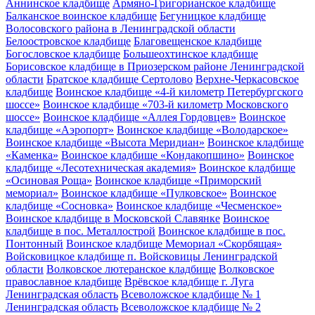
Аннинское кладбище
Армяно-Григорианское кладбище
Балканское воинское кладбище
Бегуницкое кладбище
Волосовского района в Ленинградской области
Белоостровское кладбище
Благовещенское кладбище
Богословское кладбище
Большеохтинское кладбище
Борисовское кладбище в Приозерском районе Ленинградской
области
Братское кладбище Сертолово
Верхне-Черкасовское
кладбище
Воинское кладбище «4-й километр Петербургского
шоссе»
Воинское кладбище «703-й километр Московского
шоссе»
Воинское кладбище «Аллея Гордовцев»
Воинское
кладбище «Аэропорт»
Воинское кладбище «Володарское»
Воинское кладбище «Высота Меридиан»
Воинское кладбище
«Каменка»
Воинское кладбище «Кондакопшино»
Воинское
кладбище «Лесотехническая академия»
Воинское кладбище
«Осиновая Роща»
Воинское кладбище «Приморский
мемориал»
Воинское кладбище «Пулковское»
Воинское
кладбище «Сосновка»
Воинское кладбище «Чесменское»
Воинское кладбище в Московской Славянке
Воинское
кладбище в пос. Металлострой
Воинское кладбище в пос.
Понтонный
Воинское кладбище Мемориал «Скорбящая»
Войсковицкое кладбище п. Войсковицы Ленинградской
области
Волковское лютеранское кладбище
Волковское
православное кладбище
Врёвское кладбище г. Луга
Ленинградская область
Всеволожское кладбище № 1
Ленинградская область
Всеволожское кладбище № 2