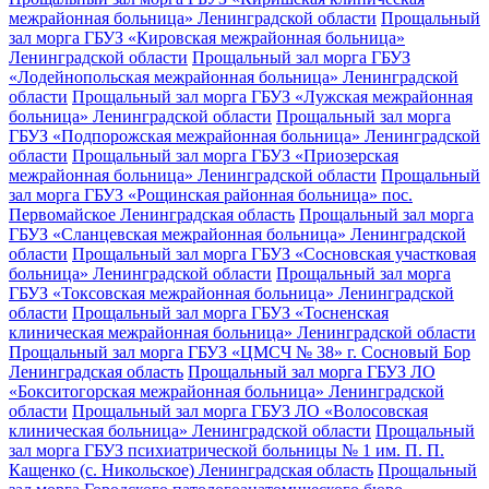
межрайонная больница» Ленинградской области
Прощальный
зал морга ГБУЗ «Кировская межрайонная больница»
Ленинградской области
Прощальный зал морга ГБУЗ
«Лодейнопольская межрайонная больница» Ленинградской
области
Прощальный зал морга ГБУЗ «Лужская межрайонная
больница» Ленинградской области
Прощальный зал морга
ГБУЗ «Подпорожская межрайонная больница» Ленинградской
области
Прощальный зал морга ГБУЗ «Приозерская
межрайонная больница» Ленинградской области
Прощальный
зал морга ГБУЗ «Рощинская районная больница» пос.
Первомайское Ленинградская область
Прощальный зал морга
ГБУЗ «Сланцевская межрайонная больница» Ленинградской
области
Прощальный зал морга ГБУЗ «Сосновская участковая
больница» Ленинградской области
Прощальный зал морга
ГБУЗ «Токсовская межрайонная больница» Ленинградской
области
Прощальный зал морга ГБУЗ «Тосненская
клиническая межрайонная больница» Ленинградской области
Прощальный зал морга ГБУЗ «ЦМСЧ № 38» г. Сосновый Бор
Ленинградская область
Прощальный зал морга ГБУЗ ЛО
«Бокситогорская межрайонная больница» Ленинградской
области
Прощальный зал морга ГБУЗ ЛО «Волосовская
клиническая больница» Ленинградской области
Прощальный
зал морга ГБУЗ психиатрической больницы № 1 им. П. П.
Кащенко (с. Никольское) Ленинградская область
Прощальный