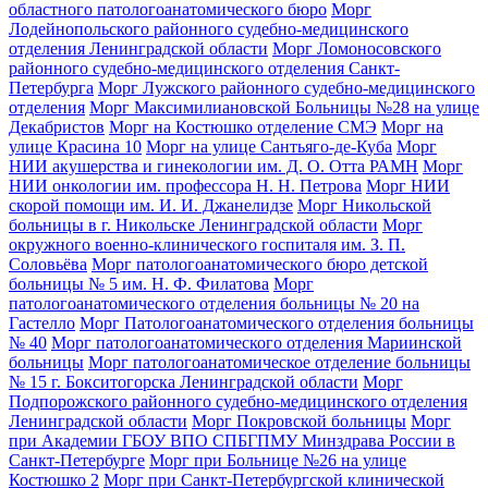
областного патологоанатомического бюро
Морг
Лодейнопольского районного судебно-медицинского
отделения Ленинградской области
Морг Ломоносовского
районного судебно-медицинского отделения Санкт-
Петербурга
Морг Лужского районного судебно-медицинского
отделения
Морг Максимилиановской Больницы №28 на улице
Декабристов
Морг на Костюшко отделение СМЭ
Морг на
улице Красина 10
Морг на улице Сантьяго-де-Куба
Морг
НИИ акушерства и гинекологии им. Д. О. Отта РАМН
Морг
НИИ онкологии им. профессора Н. Н. Петрова
Морг НИИ
скорой помощи им. И. И. Джанелидзе
Морг Никольской
больницы в г. Никольске Ленинградской области
Морг
окружного военно-клинического госпиталя им. З. П.
Соловьёва
Морг патологоанатомического бюро детской
больницы № 5 им. Н. Ф. Филатова
Морг
патологоанатомического отделения больницы № 20 на
Гастелло
Морг Патологоанатомического отделения больницы
№ 40
Морг патологоанатомического отделения Мариинской
больницы
Морг патологоанатомическое отделение больницы
№ 15 г. Бокситогорска Ленинградской области
Морг
Подпорожского районного судебно-медицинского отделения
Ленинградской области
Морг Покровской больницы
Морг
при Академии ГБОУ ВПО СПБГПМУ Минздрава России в
Санкт-Петербурге
Морг при Больнице №26 на улице
Костюшко 2
Морг при Санкт-Петербургской клинической