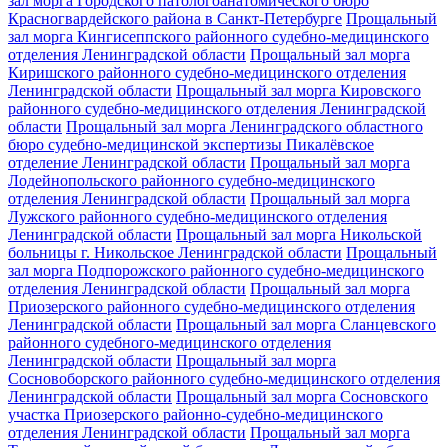
зал морга Городского патологоанатомического бюро
Красногвардейского района в Санкт-Петербурге
Прощальный
зал морга Кингисеппского районного судебно-медицинского
отделения Ленинградской области
Прощальный зал морга
Киришского районного судебно-медицинского отделения
Ленинградской области
Прощальный зал морга Кировского
районного судебно-медицинского отделения Ленинградской
области
Прощальный зал морга Ленинградского областного
бюро судебно-медицинской экспертизы Пикалёвское
отделение Ленинградской области
Прощальный зал морга
Лодейнопольского районного судебно-медицинского
отделения Ленинградской области
Прощальный зал морга
Лужского районного судебно-медицинского отделения
Ленинградской области
Прощальный зал морга Никольской
больницы г. Никольское Ленинградской области
Прощальный
зал морга Подпорожского районного судебно-медицинского
отделения Ленинградской области
Прощальный зал морга
Приозерского районного судебно-медицинского отделения
Ленинградской области
Прощальный зал морга Сланцевского
районного судебного-медицинского отделения
Ленинградской области
Прощальный зал морга
Сосновоборского районного судебно-медицинского отделения
Ленинградской области
Прощальный зал морга Сосновского
участка Приозерского районно-судебно-медицинского
отделения Ленинградской области
Прощальный зал морга