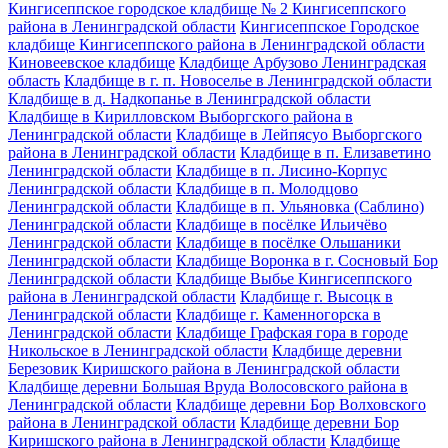
Кингисеппское городское кладбище № 2 Кингисеппского
района в Ленинградской области
Кингисеппское Городское
кладбище Кингисеппского района в Ленинградской области
Киновеевское кладбище
Кладбище Арбузово Ленинградская
область
Кладбище в г. п. Новоселье в Ленинградской области
Кладбище в д. Надкопанье в Ленинградской области
Кладбище в Кирилловском Выборгского района в
Ленинградской области
Кладбище в Лейпясуо Выборгского
района в Ленинградской области
Кладбище в п. Елизаветино
Ленинградской области
Кладбище в п. Лисино-Корпус
Ленинградской области
Кладбище в п. Молодцово
Ленинградской области
Кладбище в п. Ульяновка (Саблино)
Ленинградской области
Кладбище в посёлке Ильичёво
Ленинградской области
Кладбище в посёлке Ольшаники
Ленинградской области
Кладбище Воронка в г. Сосновый Бор
Ленинградской области
Кладбище Выбье Кингисеппского
района в Ленинградской области
Кладбище г. Высоцк в
Ленинградской области
Кладбище г. Каменногорска в
Ленинградской области
Кладбище Графская гора в городе
Никольское в Ленинградской области
Кладбище деревни
Березовик Киришского района в Ленинградской области
Кладбище деревни Большая Вруда Волосовского района в
Ленинградской области
Кладбище деревни Бор Волховского
района в Ленинградской области
Кладбище деревни Бор
Киришского района в Ленинградской области
Кладбище