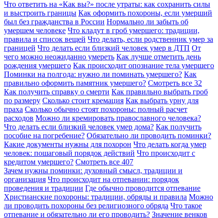
Что ответить на «Как вы?» после утраты: как сохранить силы
и выстроить границы
Как оформить похороны, если умерший
был без гражданства в России
Нормально ли забыть об
умершем человеке
Что кладут в гроб умершего: традиции,
правила и список вещей
Что делать, если родственник умер за
границей
Что делать если близкий человек умер в ДТП
От
чего можно неожиданно умереть
Как лучше отметить день
рождения умершего
Как происходит опознание тела умершего
Поминки на полгода: нужно ли поминать умершего?
Как
правильно оформить памятник умершего?
Смотреть все
32
Как получить справку о смерти
Как правильно выбрать гроб
по размеру
Сколько стоит кремация
Как выбрать урну для
праха
Сколько обычно стоят похороны: полный расчет
расходов
Можно ли кремировать православного человека?
Что делать если близкий человек умер дома?
Как получить
пособие на погребение?
Обязательно ли проводить поминки?
Какие документы нужны для похорон
Что делать когда умер
человек: пошаговый порядок действий
Что происходит с
кредитом умершего?
Смотреть все
407
Зачем нужны поминки: духовный смысл, традиции и
организация
Что происходит на отпевании: порядок
проведения и традиции
Где обычно проводится отпевание
Христианские похороны: традиции, обряды и правила
Можно
ли проводить похороны без религиозного обряда
Что такое
отпевание и обязательно ли его проводить?
Значение венков