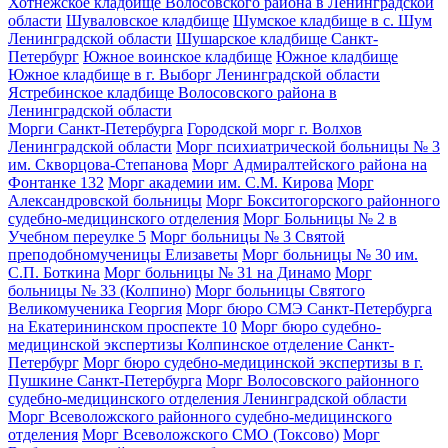
Хотнежское кладбище Волосовского района в Ленинградской
области
Шуваловское кладбище
Шумское кладбище в с. Шум
Ленинградской области
Шушарское кладбище Санкт-
Петербург
Южное воинское кладбище
Южное кладбище
Южное кладбище в г. Выборг Ленинградской области
Ястребинское кладбище Волосовского района в
Ленинградской области
Морги Санкт-Петербурга
Городской морг г. Волхов
Ленинградской области
Морг психиатрической больницы № 3
им. Скворцова-Степанова
Морг Адмиралтейского района на
Фонтанке 132
Морг академии им. С.М. Кирова
Морг
Александровской больницы
Морг Бокситогорского районного
судебно-медицинского отделения
Морг Больницы № 2 в
Учебном переулке 5
Морг больницы № 3 Святой
преподобномученицы Елизаветы
Морг больницы № 30 им.
С.П. Боткина
Морг больницы № 31 на Динамо
Морг
больницы № 33 (Колпино)
Морг больницы Святого
Великомученика Георгия
Морг бюро СМЭ Санкт-Петербурга
на Екатерининском проспекте 10
Морг бюро судебно-
медицинской экспертизы Колпинское отделение Санкт-
Петербург
Морг бюро судебно-медицинской экспертизы в г.
Пушкине Санкт-Петербурга
Морг Волосовского районного
судебно-медицинского отделения Ленинградской области
Морг Всеволожского районного судебно-медицинского
отделения
Морг Всеволожского СМО (Токсово)
Морг