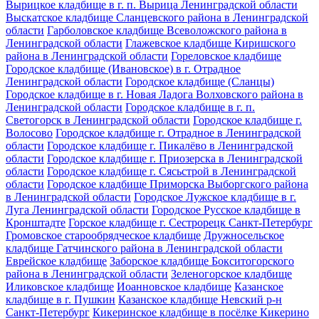
Вырицкое кладбище в г. п. Вырица Ленинградской области
Выскатское кладбище Сланцевского района в Ленинградской
области
Гарболовское кладбище Всеволожского района в
Ленинградской области
Глажевское кладбище Киришского
района в Ленинградской области
Гореловское кладбище
Городское кладбище (Ивановское) в г. Отрадное
Ленинградской области
Городское кладбище (Сланцы)
Городское кладбище в г. Новая Ладога Волховского района в
Ленинградской области
Городское кладбище в г. п.
Светогорск в Ленинградской области
Городское кладбище г.
Волосово
Городское кладбище г. Отрадное в Ленинградской
области
Городское кладбище г. Пикалёво в Ленинградской
области
Городское кладбище г. Приозерска в Ленинградской
области
Городское кладбище г. Сясьстрой в Ленинградской
области
Городское кладбище Приморска Выборгского района
в Ленинградской области
Городское Лужское кладбище в г.
Луга Ленинградской области
Городское Русское кладбище в
Кронштадте
Горское кладбище г. Сестрорецк Санкт-Петербург
Громовское старообрядческое кладбище
Дружносельское
кладбище Гатчинского района в Ленинградской области
Еврейское кладбище
Заборское кладбище Бокситогорского
района в Ленинградской области
Зеленогорское кладбище
Иликовское кладбище
Иоанновское кладбище
Казанское
кладбище в г. Пушкин
Казанское кладбище Невский р-н
Санкт-Петербург
Кикеринское кладбище в посёлке Кикерино