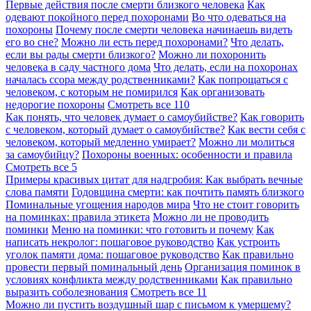
Первые действия после смерти близкого человека
Как
одевают покойного перед похоронами
Во что одеваться на
похороны
Почему после смерти человека начинаешь видеть
его во сне?
Можно ли есть перед похоронами?
Что делать,
если вы рады смерти близкого?
Можно ли похоронить
человека в саду частного дома
Что делать, если на похоронах
началась ссора между родственниками?
Как попрощаться с
человеком, с которым не помирился
Как организовать
недорогие похороны
Смотреть все
110
Как понять, что человек думает о самоубийстве?
Как говорить
с человеком, который думает о самоубийстве?
Как вести себя с
человеком, который медленно умирает?
Можно ли молиться
за самоубийцу?
Похороны военных: особенности и правила
Смотреть все
5
Примеры красивых цитат для надгробия: Как выбрать вечные
слова памяти
Годовщина смерти: как почтить память близкого
Поминальные угощения народов мира
Что не стоит говорить
на поминках: правила этикета
Можно ли не проводить
поминки
Меню на поминки: что готовить и почему
Как
написать некролог: пошаговое руководство
Как устроить
уголок памяти дома: пошаговое руководство
Как правильно
провести первый поминальный день
Организация поминок в
условиях конфликта между родственниками
Как правильно
выразить соболезнования
Смотреть все
11
Можно ли пустить воздушный шар с письмом к умершему?