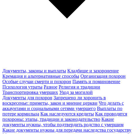
Документы, законы и выплаты
Кладбище и захоронение
Кремация и альтернативные способы
Организация похорон
Особые случаи смерти и похорон
Память и поминовение
Психология утраты
Разное
Религия и традиции
Транспортировка умерших
Уход за могилой
Документы для похорон
Запрещено ли хоронить в
воскресенье: приметы, закон и мнение церкви
Что делать с
аккаунтами и социальными сетями умершего
Выплаты по
потере кормильца
Как наследуются кредиты
Как проводятся
похороны: этапы, традиции и законодательство
Какие
документы нужны, чтобы подтвердить родство с умершим
Какие документы нужны для передачи наследства государству