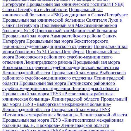
Петербурге
Прощальный зал клинического госпиталя ГУВД
Санкт-Петербурга и Ленобласти
Прощальный зал
клинической больницы «РЖД-медицина» в Санкт-Петербурге
Прощальный зал клинической больницы Святителя Луки в
Санкт-Петербурга
Прощальный зал Максимилиановской
больницы № 28
Прощальный зал Мариинской больницы
Прощальный зал морга Адмиралтейского района Санкт-
Петербурга
Прощальный зал морга Бокситогорского
районного судебно-медицинского отделения
Прощальный зал
морга больницы № 31 Санкт-Петербурга
Прощальный зал
морга Волосовского районного судебно-медицинского
отделения Ленинградского района
Прощальный зал морга
Волховского отделения судебно-медицинской экспертизы
Ленинградской области
Прощальный зал морга Выборгского
районного судебно-медицинского отделения Ленинградской
области
Прощальный зал морга Гатчинского районного
судебно-медицинского отделения Ленинградской области
Прощальный зал морга ГБУЗ «Всеволожская районная
клиническая больница» Ленинградской области
Прощальный
зал морга ГБУЗ «Выборгская межрайонная больница»
Ленинградской области
Прощальный зал морга ГБУЗ
«Гатчинская межрайонная больница» Ленинградской области
Прощальный зал морга ГБУЗ «Кингисеппская межрайонная
больница им. Н. Прохорова» Ленинградской области
Прощальный зал морга ГБУЗ «Киришская клиническая