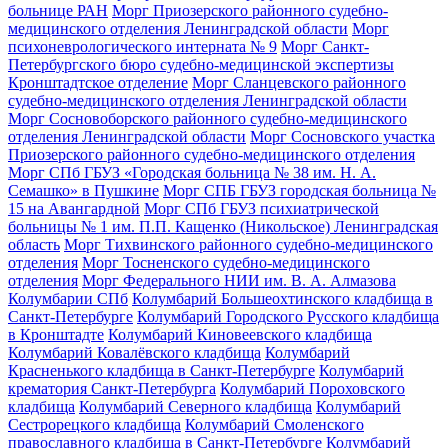
больнице РАН
Морг Приозерского районного судебно-
медицинского отделения Ленинградской области
Морг
психоневрологического интерната № 9
Морг Санкт-
Петербургского бюро судебно-медицинской экспертизы
Кронштадтское отделение
Морг Сланцевского районного
судебно-медицинского отделения Ленинградской области
Морг Сосновоборского районного судебно-медицинского
отделения Ленинградской области
Морг Сосновского участка
Приозерского районного судебно-медицинского отделения
Морг СПб ГБУЗ «Городская больница № 38 им. Н. А.
Семашко» в Пушкине
Морг СПБ ГБУЗ городская больница №
15 на Авангардной
Морг СПб ГБУЗ психиатрической
больницы № 1 им. П.П. Кащенко (Никольское) Ленинградская
область
Морг Тихвинского районного судебно-медицинского
отделения
Морг Тосненского судебно-медицинского
отделения
Морг Федерального НИИ им. В. А. Алмазова
Колумбарии СПб
Колумбарий Большеохтинского кладбища в
Санкт-Петербурге
Колумбарий Городского Русского кладбища
в Кронштадте
Колумбарий Киновеевского кладбища
Колумбарий Ковалёвского кладбища
Колумбарий
Красненького кладбища в Санкт-Петербурге
Колумбарий
крематория Cанкт-Петербурга
Колумбарий Пороховского
кладбища
Колумбарий Северного кладбища
Колумбарий
Сестрорецкого кладбища
Колумбарий Смоленского
православного кладбища в Санкт-Петербурге
Колумбарий