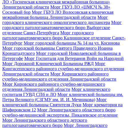
ЛО «Тосненская клиническая межрайонная больница»
Ленинградской области
Морг ГБУЗ ЛО «ЦМСЧ № 38»
Сосновый бор
Морг ГБУЗ ЛО Волосовская клиническая
межрайонная больница Ленинградской области
Морг
городского клинического онкологического диспансера
Морг
городского патологоанатомического бюро Выборгское
отделение Санкт-Петербурга
Морг городского
патологоанатомического бюро Калининское отделение Санкт-
Петербург
Морг городской больницы № 14 на ул. Косинова
Морг городской больницы Святого Праведного Иоанна
Кронштадтского
Морг городской Николаевской больницы в
Петергофе
Морг Госпиталя для Ветеранов Войн на Народной
Морг Дорожной Клинической Больницы РЖД
Морг
Кингисеппского районного судебно-медицинского отделения
Ленинградской области
Морг Киришского районного
судебно-медицинского отделения Ленинградской области
Морг Кировского районного судебно-медицинского
отделения Ленинградской области
Морг клинического
госпиталя ГУВД СПб и ЛО
Морг клинической больницы им.
Петра Великого (СЗГМУ им. И. И. Мечникова)
Морг
клинической больницы Святителя Луки
Морг крематория на
Шафировском 12
Морг Ленинградского областного бюро
судебно-медицинской экспертизы, Пикалевское отделение
Морг Ленинградского областного детского
патологоанатомического бюро
Морг Ленинградского