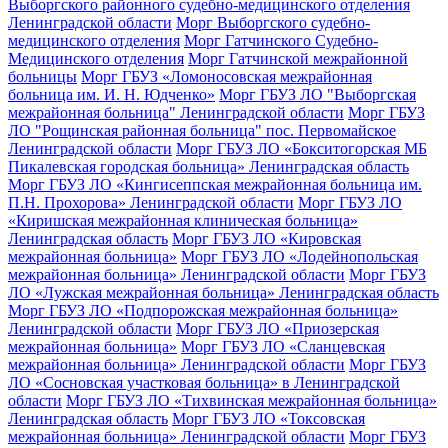
Выборгского районного судебно-медицинского отделения
Ленинградской области
Морг Выборгского судебно-
медицинского отделения
Морг Гатчинского Судебно-
Медицинского отделения
Морг Гатчинской межрайонной
больницы
Морг ГБУЗ «Ломоносовская межрайонная
больница им. И. Н. Юдченко»
Морг ГБУЗ ЛО "Выборгская
межрайонная больница" Ленинградской области
Морг ГБУЗ
ЛО "Рощинская районная больница" пос. Первомайское
Ленинградской области
Морг ГБУЗ ЛО «Бокситогорская МБ
Пикалевская городская больница» Ленинградская область
Морг ГБУЗ ЛО «Кингисеппская межрайонная больница им.
П.Н. Прохорова» Ленинградской области
Морг ГБУЗ ЛО
«Киришская межрайонная клиническая больница»
Ленинградская область
Морг ГБУЗ ЛО «Кировская
межрайонная больница»
Морг ГБУЗ ЛО «Лодейнопольская
межрайонная больница» Ленинградской области
Морг ГБУЗ
ЛО «Лужская межрайонная больница» Ленинградская область
Морг ГБУЗ ЛО «Подпорожская межрайонная больница»
Ленинградской области
Морг ГБУЗ ЛО «Приозерская
межрайонная больница»
Морг ГБУЗ ЛО «Сланцевская
межрайонная больница» Ленинградской области
Морг ГБУЗ
ЛО «Сосновская участковая больница» в Ленинградской
области
Морг ГБУЗ ЛО «Тихвинская межрайонная больница»
Ленинградская область
Морг ГБУЗ ЛО «Токсовская
межрайонная больница» Ленинградской области
Морг ГБУЗ