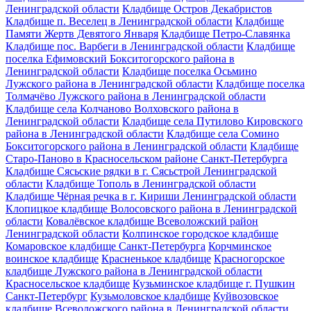
Ленинградской области
Кладбище Остров Декабристов
Кладбище п. Веселец в Ленинградской области
Кладбище
Памяти Жертв Девятого Января
Кладбище Петро-Славянка
Кладбище пос. Варбеги в Ленинградской области
Кладбище
поселка Ефимовский Бокситогорского района в
Ленинградской области
Кладбище поселка Осьмино
Лужского района в Ленинградской области
Кладбище поселка
Толмачёво Лужского района в Ленинградской области
Кладбище села Колчаново Волховского района в
Ленинградской области
Кладбище села Путилово Кировского
района в Ленинградской области
Кладбище села Сомино
Бокситогорского района в Ленинградской области
Кладбище
Старо-Паново в Красносельском районе Санкт-Петербурга
Кладбище Сясьские рядки в г. Сясьстрой Ленинградской
области
Кладбище Тополь в Ленинградской области
Кладбище Чёрная речка в г. Кириши Ленинградской области
Клопицкое кладбище Волосовского района в Ленинградской
области
Ковалёвское кладбище Всеволожский район
Ленинградской области
Колпинское городское кладбище
Комаровское кладбище Санкт-Петербурга
Корчминское
воинское кладбище
Красненькое кладбище
Красногорское
кладбище Лужского района в Ленинградской области
Красносельское кладбище
Кузьминское кладбище г. Пушкин
Санкт-Петербург
Кузьмоловское кладбище
Куйвозовское
кладбище Всеволожского района в Ленинградской области