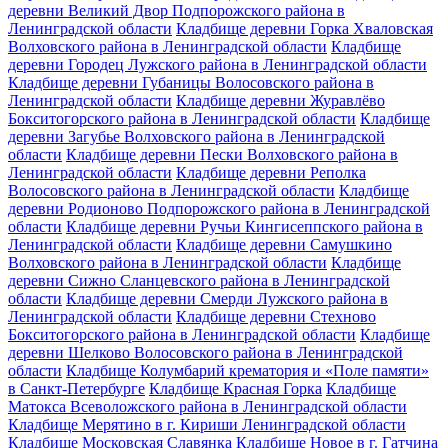
деревни Великий Двор Подпорожского района в
Ленинградской области
Кладбище деревни Горка Хваловская
Волховского района в Ленинградской области
Кладбище
деревни Городец Лужского района в Ленинградской области
Кладбище деревни Губаницы Волосовского района в
Ленинградской области
Кладбище деревни Журавлёво
Бокситогорского района в Ленинградской области
Кладбище
деревни Загубье Волховского района в Ленинградской
области
Кладбище деревни Пески Волховского района в
Ленинградской области
Кладбище деревни Реполка
Волосовского района в Ленинградской области
Кладбище
деревни Родионово Подпорожского района в Ленинградской
области
Кладбище деревни Ручьи Кингисеппского района в
Ленинградской области
Кладбище деревни Самушкино
Волховского района в Ленинградской области
Кладбище
деревни Сижно Сланцевского района в Ленинградской
области
Кладбище деревни Смерди Лужского района в
Ленинградской области
Кладбище деревни Стехново
Бокситогорского района в Ленинградской области
Кладбище
деревни Шелково Волосовского района в Ленинградской
области
Кладбище Колумбарий крематория и «Поле памяти»
в Санкт-Петербурге
Кладбище Красная Горка
Кладбище
Матокса Всеволожского района в Ленинградской области
Кладбище Мерятино в г. Кириши Ленинградской области
Кладбище Московская Славянка
Кладбище Новое в г. Гатчина