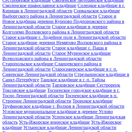
Сестрорецкое кладбище
Смоленское лютеранское кладбище
Смоленское православное кладбище
Солецкое кладбище в г.
Кириши в Ленинградской области
Сорвальское кладбище
Выборгского района в Ленинградской области
Старое и
Новое кладбища деревни Курпово Подпорожского района в
Ленинградской области
Старое кладбище в деревне
Колголемо Волховского района в Ленинградской области
Старое кладбище г. Лодейное поле в Ленинградской области
Старое кладбище деревни Немятово Волховского района в
Ленинградской области
Старое кладбище с. Паша в
Ленинградской области
Старое Муринское кладбище
Всеволожского района в Ленинградской области
Старопольское кладбище Сланцевского района в
Ленинградской области
Старосиверское кладбище в г. п.
Сиверское Ленинградской области
Стрельнинское кладбище в
Санкт-Петербурге
Таицкое кладбище в г. п. Тайцы
Ленинградской области
Тарховское кладбище Сестрорецк
Токсовское кладбище
Тосненское городское кладбище в г.
Тосно Ленинградской области
Тосненское кладбище в п.
Строение Ленинградской области
Троицкое кладбище
Труфановское кладбище г. Волхов в Ленинградской области
Угловское муниципальное кладбище в деревне Углово
Ленинградской области
Успенское кладбище Ленинградская
область
Усть-Ижорское воинское кладбище
Усть-Ижорское
кладбище
Устьинское кладбище Ленинградской области