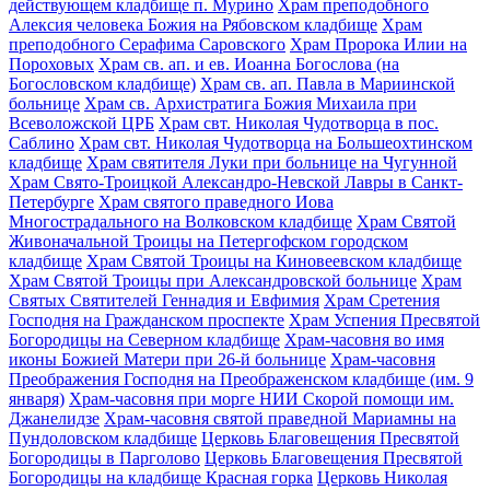
действующем кладбище п. Мурино
Храм преподобного
Алексия человека Божия на Рябовском кладбище
Храм
преподобного Серафима Саровского
Храм Пророка Илии на
Пороховых
Храм св. ап. и ев. Иоанна Богослова (на
Богословском кладбище)
Храм св. ап. Павла в Мариинской
больнице
Храм св. Архистратига Божия Михаила при
Всеволожской ЦРБ
Храм свт. Николая Чудотворца в пос.
Саблино
Храм свт. Николая Чудотворца на Большеохтинском
кладбище
Храм святителя Луки при больнице на Чугунной
Храм Свято-Троицкой Александро-Невской Лавры в Санкт-
Петербурге
Храм святого праведного Иова
Многострадального на Волковском кладбище
Храм Святой
Живоначальной Троицы на Петергофском городском
кладбище
Храм Святой Троицы на Киновеевском кладбище
Храм Святой Троицы при Александровской больнице
Храм
Святых Святителей Геннадия и Евфимия
Храм Сретения
Господня на Гражданском проспекте
Храм Успения Пресвятой
Богородицы на Северном кладбище
Храм-часовня во имя
иконы Божией Матери при 26-й больнице
Храм-часовня
Преображения Господня на Преображенском кладбище (им. 9
января)
Храм-часовня при морге НИИ Скорой помощи им.
Джанелидзе
Храм-часовня святой праведной Мариамны на
Пундоловском кладбище
Церковь Благовещения Пресвятой
Богородицы в Парголово
Церковь Благовещения Пресвятой
Богородицы на кладбище Красная горка
Церковь Николая