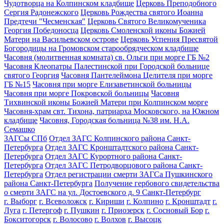
Чудотворца на Колпинском кладбище
Церковь Преподобного
Сергия Радонежского
Церковь Рождества святого Иоанна
Предтечи "Чесменская"
Церковь Святого Великомученика
Георгия Победоносца
Церковь Смоленской иконы Божией
Матери на Васильевском острове
Церковь Успения Пресвятой
Богородицы на Громовском старообрядческом кладбище
Часовня (молитвенная комната) св. Ольги при морге ГБ №2
Часовня Клеопатры Палестинской при Городской больнице
святого Георгия
Часовня Пантелеймона Целителя при морге
ГБ №15
Часовня при морге Елизаветинской больницы
Часовня при морге Покровской больницы
Часовня
Тихвинской иконы Божией Матери при Колпинском морге
Часовня-храм свт. Тихона, патриарха Московского, на Южном
кладбище
Часовня, Городская больница №38 им. Н.А.
Семашко
ЗАГСы СПб
Отдел ЗАГС Колпинского района Санкт-
Петербурга
Отдел ЗАГС Кронштадтского района Санкт-
Петербурга
Отдел ЗАГС Курортного района Санкт-
Петербурга
Отдел ЗАГС Петродворцового района Санкт-
Петербурга
Отдел регистрации смерти ЗАГСа Пушкинского
района Санкт-Петербурга
Получение гербового свидетельства
о смерти ЗАГС на ул. Достоевского д. 9 Санкт-Петербург
г. Выборг
г. Всеволожск
г. Кириши
г. Колпино
г. Кронштадт
г.
Луга
г. Петергоф
г. Пушкин
г. Приозерск
г. Сосновый Бор
г.
Бокситогорск
г. Волосово
г. Волхов
г. Высоцк