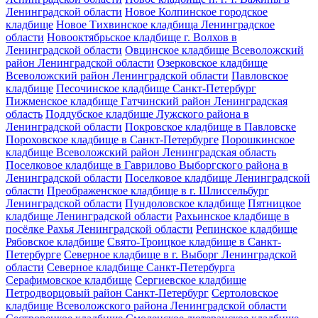
Ленинградской области
Новое Колпинское городское
кладбище
Новое Тихвинское кладбища Ленинградское
области
Новооктябрьское кладбище г. Волхов в
Ленинградской области
Овцинское кладбище Всеволожский
район Ленинградской области
Озерковское кладбище
Всеволожский район Ленинградской области
Павловское
кладбище
Песочинское кладбище Санкт-Петербург
Пижменское кладбище Гатчинский район Ленинградская
область
Поддубское кладбище Лужского района в
Ленинградской области
Покровское кладбище в Павловске
Пороховское кладбище в Санкт-Петербурге
Порошкинское
кладбище Всеволожский район Ленинградская область
Поселковое кладбище в Гаврилово Выборгского района в
Ленинградской области
Поселковое кладбище Ленинградской
области
Преображенское кладбище в г. Шлиссельбург
Ленинградской области
Пундоловское кладбище
Пятницкое
кладбище Ленинградской области
Рахьинское кладбище в
посёлке Рахья Ленинградской области
Репинское кладбище
Рябовское кладбище
Свято-Троицкое кладбище в Санкт-
Петербурге
Северное кладбище в г. Выборг Ленинградской
области
Северное кладбище Санкт-Петербурга
Серафимовское кладбище
Сергиевское кладбище
Петродворцовый район Санкт-Петербург
Сертоловское
кладбище Всеволожского района Ленинградской области