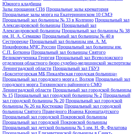
Южного кладбища
Залы прощания СПб
Прощальные залы крематория
Прощальные залы морга на Екатерининском 10 СМЭ
Прощальный зал больницы № 33 в Колпино
Прощальный зал
Александровской больницы
Прощальный зал
Александровской больницы
Прощальный зал больницы № 38
им. Н. А. Семашко
Прощальный зал больницы № 40 в
Сестрорецке
Прощальный зал больницы им. А. М.
Никифорова МЧС России
Прощальный зал больницы им.
С.П. Боткина
Прощальный зал больницы Святого
Великомученика Георгия
Прощальный зал Всеволожского
отделения областного бюро судебно-медицинской экспертизы
Ленинградской области
Прощальный зал ГБУЗ
«Бокситогорская МБ Пикалёвская городская больница»
Прощальный зал городского морга г. Волхов
Прощальный зал
городского морга Тихвинского районного СМО
Ленинградской области
Прощальный зал городской больницы
№ 15
Прощальный зал городской больницы № 2
Прощальный
зал городской больницы № 20
Прощальный зал городской
больницы № 26 на Костюшко
Прощальный зал городской
больницы Святого Праведного Иоанна Кронштадтского
Прощальный зал городской Покровской больницы
Прощальный зал городской Покровской больницы
Прощальный зал детской больницы № 5 им. Н. Ф. Филатова
Прощальный зал Елизаветинской больницы в Санкт-