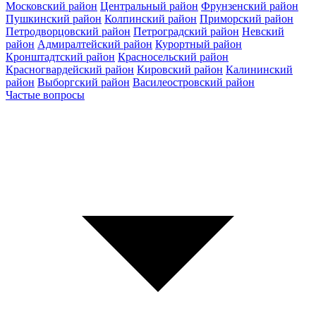
Московский район
Центральный район
Фрунзенский район
Пушкинский район
Колпинский район
Приморский район
Петродворцовский район
Петроградский район
Невский
район
Адмиралтейский район
Курортный район
Кронштадтский район
Красносельский район
Красногвардейский район
Кировский район
Калининский
район
Выборгский район
Василеостровский район
Частые вопросы