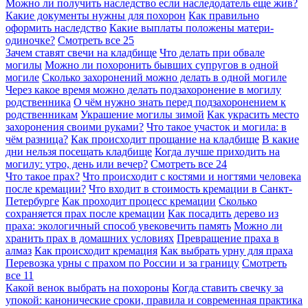
Можно ли получить наследство если наследодатель еще жив?
Какие документы нужны для похорон
Как правильно
оформить наследство
Какие выплаты положены матери-
одиночке?
Смотреть все
25
Зачем ставят свечи на кладбище
Что делать при обвале
могилы
Можно ли похоронить бывших супругов в одной
могиле
Сколько захоронений можно делать в одной могиле
Через какое время можно делать подзахоронение в могилу
родственника
О чём нужно знать перед подзахоронением к
родственникам
Украшение могилы зимой
Как украсить место
захоронения своими руками?
Что такое участок и могила: в
чём разница?
Как происходит прощание на кладбище
В какие
дни нельзя посещать кладбище
Когда лучше приходить на
могилу: утро, день или вечер?
Смотреть все
24
Что такое прах?
Что происходит с костями и ногтями человека
после кремации?
Что входит в стоимость кремации в Санкт-
Петербурге
Как проходит процесс кремации
Сколько
сохраняется прах после кремации
Как посадить дерево из
праха: экологичный способ увековечить память
Можно ли
хранить прах в домашних условиях
Превращение праха в
алмаз
Как происходит кремация
Как выбрать урну для праха
Перевозка урны с прахом по России и за границу
Смотреть
все
11
Какой венок выбрать на похороны
Когда ставить свечку за
упокой: канонические сроки, правила и современная практика