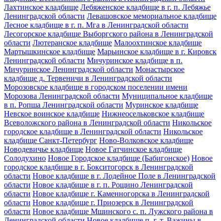
Лахтинское кладбище
Лебяженское кладбище в г. п. Лебяжье
Ленинградской области
Левашовское мемориальное кладбище
Лесное кладбище в г. п. Мга в Ленинградской области
Лесогорское кладбище Выборгского района в Ленинградской
области
Лютеранское кладбище
Малоохтинское кладбище
Мартышкинское кладбище
Марьинское кладбище в г. Кировск
Ленинградской области
Мичуринское кладбище в п.
Мичуринское Ленинградской области
Монастырское
кладбище д. Тервеничи в Ленинградской области
Морозовское кладбище в городском поселении имени
Морозова Ленинградской области
Муниципальное кладбище
в п. Ропша Ленинградской области
Муринское кладбище
Невское воинское кладбище
Нижнеосельковское кладбище
Всеволожского района в Ленинградской области
Никольское
городское кладбище в Ленинградской области
Никольское
кладбище Санкт-Петербург
Ново-Волковское кладбище
Новодевичье кладбище
Новое Гатчинское кладбище
Солодухино
Новое Городское кладбище (Бабигонское)
Новое
городское кладбище в г. Бокситогорск в Ленинградской
области
Новое кладбище в г. Лодейное Поле в Ленинградской
области
Новое кладбище в г. п. Рощино Ленинградской
области
Новое кладбище г. Каменногорска в Ленинградской
области
Новое кладбище г. Приозерск в Ленинградской
области
Новое кладбище Мшинского с. п. Лужского района в
Ленинградской области
Новое кладбище п. г. т. Важины в