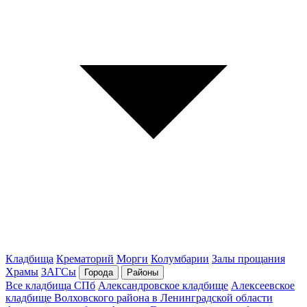
Кладбища
Крематорий
Морги
Колумбарии
Залы прощания
Храмы
ЗАГСы
Города
Районы
Все кладбища СПб
Александровское кладбище
Алексеевское
кладбище Волховского района в Ленинградской области