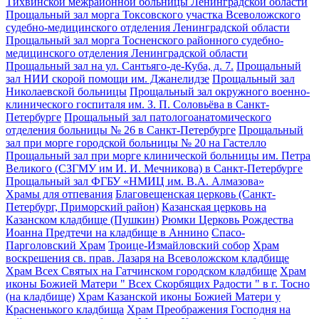
Тихвинской межрайонной больницы Ленинградской области
Прощальный зал морга Токсовского участка Всеволожского
судебно-медицинского отделения Ленинградской области
Прощальный зал морга Тосненского районного судебно-
медицинского отделения Ленинградской области
Прощальный зал на ул. Сантьяго-де-Куба, д. 7.
Прощальный
зал НИИ скорой помощи им. Джанелидзе
Прощальный зал
Николаевской больницы
Прощальный зал окружного военно-
клинического госпиталя им. З. П. Соловьёва в Санкт-
Петербурге
Прощальный зал патологоанатомического
отделения больницы № 26 в Санкт-Петербурге
Прощальный
зал при морге городской больницы № 20 на Гастелло
Прощальный зал при морге клинической больницы им. Петра
Великого (СЗГМУ им И. И. Мечникова) в Санкт-Петербурге
Прощальный зал ФГБУ «НМИЦ им. В.А. Алмазова»
Храмы для отпевания
Благовещенская церковь (Санкт-
Петербург, Приморский район)
Казанская церковь на
Казанском кладбище (Пушкин)
Рюмки Церковь Рождества
Иоанна Предтечи на кладбище в Аннино
Спасо-
Парголовский Храм
Троице-Измайловский собор
Храм
воскрешения св. прав. Лазаря на Всеволожском кладбище
Храм Всех Святых на Гатчинском городском кладбище
Храм
иконы Божией Матери " Всех Скорбящих Радости " в г. Тосно
(на кладбище)
Храм Казанской иконы Божией Матери у
Красненького кладбища
Храм Преображения Господня на