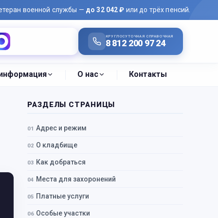
ветеран военной службы —
до 32 042 ₽
или до трёх пенсий.
КРУГЛОСУТОЧНАЯ СПРАВОЧНАЯ
Написать в MAX
8 812 200 97 24
 информация
О нас
Контакты
РАЗДЕЛЫ СТРАНИЦЫ
Адрес и режим
О кладбище
Как добраться
Места для захоронений
Платные услуги
Особые участки