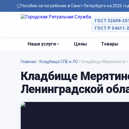
Пособие на погребение в Санкт‑Петербурге на 2025 го
ГОСТ 32609-20
ГОСТ Р 54611-
Наши услуги
Цены
Товары
Главная
/
Кладбища СПБ и ЛО
/
Кладбище Мерятино в г.
Кладбище Мерятино
Ленинградской обл