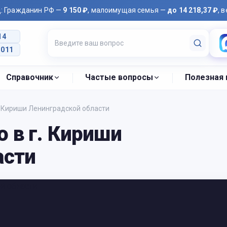
д: Гражданин РФ —
9 150 ₽
, малоимущая семья —
до 14 218,37 ₽
, 
14
2011
Справочник
Частые вопросы
Полезная
 Кириши Ленинградской области
 в г. Кириши
асти