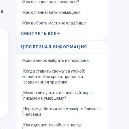
Как организовать похороны?
 в
Как организовать кремацию?
Как выбрать место на кладбище
СМОТРЕТЬ ВСЕ
ПОЛЕЗНАЯ ИНФОРМАЦИЯ
Какой венок выбрать на похороны
0
Когда ставить свечку за упокой:
0
канонические сроки, правила и
современная практика
я
Можно ли пустить воздушный шар с
письмом к умершему?
0
Первые действия после смерти близкого
человека
Как одевают покойного перед
с