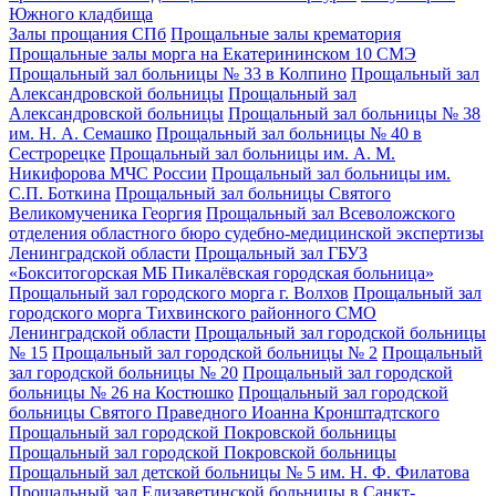
Южного кладбища
Залы прощания СПб
Прощальные залы крематория
Прощальные залы морга на Екатерининском 10 СМЭ
Прощальный зал больницы № 33 в Колпино
Прощальный зал
Александровской больницы
Прощальный зал
Александровской больницы
Прощальный зал больницы № 38
им. Н. А. Семашко
Прощальный зал больницы № 40 в
Сестрорецке
Прощальный зал больницы им. А. М.
Никифорова МЧС России
Прощальный зал больницы им.
С.П. Боткина
Прощальный зал больницы Святого
Великомученика Георгия
Прощальный зал Всеволожского
отделения областного бюро судебно-медицинской экспертизы
Ленинградской области
Прощальный зал ГБУЗ
«Бокситогорская МБ Пикалёвская городская больница»
Прощальный зал городского морга г. Волхов
Прощальный зал
городского морга Тихвинского районного СМО
Ленинградской области
Прощальный зал городской больницы
№ 15
Прощальный зал городской больницы № 2
Прощальный
зал городской больницы № 20
Прощальный зал городской
больницы № 26 на Костюшко
Прощальный зал городской
больницы Святого Праведного Иоанна Кронштадтского
Прощальный зал городской Покровской больницы
Прощальный зал городской Покровской больницы
Прощальный зал детской больницы № 5 им. Н. Ф. Филатова
Прощальный зал Елизаветинской больницы в Санкт-