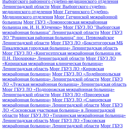
Выборгского районного судебно-медицинского отделения
Ленинградской области
Морг Выборгского судебно-
медицинского отделения
Морг Гатчинского Судебно-
Медицинского отделения
Морг Гатчинской межрайонной
больницы
Морг ГБУЗ «Ломоносовская межрайонная
больница им. И. Н. Юдченко»
Морг ГБУЗ ЛО "Выборгская
межрайонная больница" Ленинградской области
Морг ГБУЗ
ЛО "Рощинская районная больница" пос. Первомайское
Ленинградской области
Морг ГБУЗ ЛО «Бокситогорская МБ
Пикалевская городская больница» Ленинградская область
Морг ГБУЗ ЛО «Кингисеппская межрайонная больница им.
П.Н. Прохорова» Ленинградской области
Морг ГБУЗ ЛО
«Киришская межрайонная клиническая больница»
Ленинградская область
Морг ГБУЗ ЛО «Кировская
межрайонная больница»
Морг ГБУЗ ЛО «Лодейнопольская
межрайонная больница» Ленинградской области
Морг ГБУЗ
ЛО «Лужская межрайонная больница» Ленинградская область
Морг ГБУЗ ЛО «Подпорожская межрайонная больница»
Ленинградской области
Морг ГБУЗ ЛО «Приозерская
межрайонная больница»
Морг ГБУЗ ЛО «Сланцевская
межрайонная больница» Ленинградской области
Морг ГБУЗ
ЛО «Сосновская участковая больница» в Ленинградской
области
Морг ГБУЗ ЛО «Тихвинская межрайонная больница»
Ленинградская область
Морг ГБУЗ ЛО «Токсовская
межрайонная больница» Ленинградской области
Морг ГБУЗ