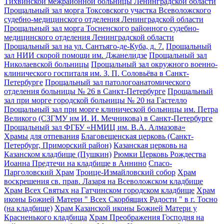
Тихвинской межрайонной больницы Ленинградской области
Прощальный зал морга Токсовского участка Всеволожского
судебно-медицинского отделения Ленинградской области
Прощальный зал морга Тосненского районного судебно-
медицинского отделения Ленинградской области
Прощальный зал на ул. Сантьяго-де-Куба, д. 7.
Прощальный
зал НИИ скорой помощи им. Джанелидзе
Прощальный зал
Николаевской больницы
Прощальный зал окружного военно-
клинического госпиталя им. З. П. Соловьёва в Санкт-
Петербурге
Прощальный зал патологоанатомического
отделения больницы № 26 в Санкт-Петербурге
Прощальный
зал при морге городской больницы № 20 на Гастелло
Прощальный зал при морге клинической больницы им. Петра
Великого (СЗГМУ им И. И. Мечникова) в Санкт-Петербурге
Прощальный зал ФГБУ «НМИЦ им. В.А. Алмазова»
Храмы для отпевания
Благовещенская церковь (Санкт-
Петербург, Приморский район)
Казанская церковь на
Казанском кладбище (Пушкин)
Рюмки Церковь Рождества
Иоанна Предтечи на кладбище в Аннино
Спасо-
Парголовский Храм
Троице-Измайловский собор
Храм
воскрешения св. прав. Лазаря на Всеволожском кладбище
Храм Всех Святых на Гатчинском городском кладбище
Храм
иконы Божией Матери " Всех Скорбящих Радости " в г. Тосно
(на кладбище)
Храм Казанской иконы Божией Матери у
Красненького кладбища
Храм Преображения Господня на