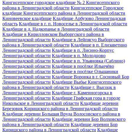
Кингисеппское городское кладбище № 2 Кингисеппского
района в Ленинградской области
Кингисеппское Городское
кладбище Кингисеппского района в Ленинградской области
Киновеевское кладбище
Кладбище Арбузово Ленинградская
область
Кладбище в г. п. Новоселье в Ленинградской области
Кладбище в д. Надкопанье в Ленинградской области
Кладбище в Кирилловском Выборгского района в
Ленинградской области
Кладбище в Лейпясуо Выборгского
района в Ленинградской области
Кладбище в п. Елизаветино
Ленинградской области
Кладбище в п. Лисино-Корпус
Ленинградской области
Кладбище в п. Молодцово
Ленинградской области
Кладбище в п. Ульяновка (Саблино)
Ленинградской области
Кладбище в посёлке Ильичёво
Ленинградской области
Кладбище в посёлке Ольшаники
Ленинградской области
Кладбище Воронка в г. Сосновый Бор
Ленинградской области
Кладбище Выбье Кингисеппского
района в Ленинградской области
Кладбище г. Высоцк в
Ленинградской области
Кладбище г. Каменногорска в
Ленинградской области
Кладбище Графская гора в городе
Никольское в Ленинградской области
Кладбище деревни
Березовик Киришского района в Ленинградской области
Кладбище деревни Большая Вруда Волосовского района в
Ленинградской области
Кладбище деревни Бор Волховского
района в Ленинградской области
Кладбище деревни Бор
Киришского района в Ленинградской области
Кладбище