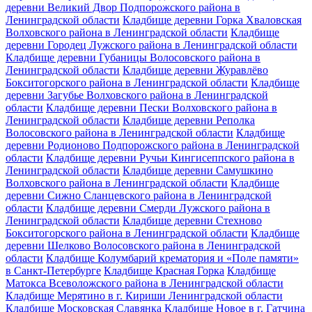
деревни Великий Двор Подпорожского района в
Ленинградской области
Кладбище деревни Горка Хваловская
Волховского района в Ленинградской области
Кладбище
деревни Городец Лужского района в Ленинградской области
Кладбище деревни Губаницы Волосовского района в
Ленинградской области
Кладбище деревни Журавлёво
Бокситогорского района в Ленинградской области
Кладбище
деревни Загубье Волховского района в Ленинградской
области
Кладбище деревни Пески Волховского района в
Ленинградской области
Кладбище деревни Реполка
Волосовского района в Ленинградской области
Кладбище
деревни Родионово Подпорожского района в Ленинградской
области
Кладбище деревни Ручьи Кингисеппского района в
Ленинградской области
Кладбище деревни Самушкино
Волховского района в Ленинградской области
Кладбище
деревни Сижно Сланцевского района в Ленинградской
области
Кладбище деревни Смерди Лужского района в
Ленинградской области
Кладбище деревни Стехново
Бокситогорского района в Ленинградской области
Кладбище
деревни Шелково Волосовского района в Ленинградской
области
Кладбище Колумбарий крематория и «Поле памяти»
в Санкт-Петербурге
Кладбище Красная Горка
Кладбище
Матокса Всеволожского района в Ленинградской области
Кладбище Мерятино в г. Кириши Ленинградской области
Кладбище Московская Славянка
Кладбище Новое в г. Гатчина