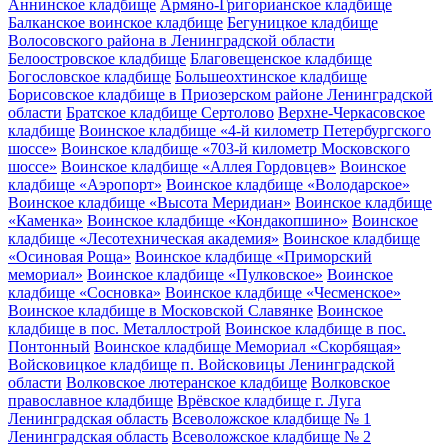
Аннинское кладбище
Армяно-Григорианское кладбище
Балканское воинское кладбище
Бегуницкое кладбище
Волосовского района в Ленинградской области
Белоостровское кладбище
Благовещенское кладбище
Богословское кладбище
Большеохтинское кладбище
Борисовское кладбище в Приозерском районе Ленинградской
области
Братское кладбище Сертолово
Верхне-Черкасовское
кладбище
Воинское кладбище «4-й километр Петербургского
шоссе»
Воинское кладбище «703-й километр Московского
шоссе»
Воинское кладбище «Аллея Гордовцев»
Воинское
кладбище «Аэропорт»
Воинское кладбище «Володарское»
Воинское кладбище «Высота Меридиан»
Воинское кладбище
«Каменка»
Воинское кладбище «Кондакопшино»
Воинское
кладбище «Лесотехническая академия»
Воинское кладбище
«Осиновая Роща»
Воинское кладбище «Приморский
мемориал»
Воинское кладбище «Пулковское»
Воинское
кладбище «Сосновка»
Воинское кладбище «Чесменское»
Воинское кладбище в Московской Славянке
Воинское
кладбище в пос. Металлострой
Воинское кладбище в пос.
Понтонный
Воинское кладбище Мемориал «Скорбящая»
Войсковицкое кладбище п. Войсковицы Ленинградской
области
Волковское лютеранское кладбище
Волковское
православное кладбище
Врёвское кладбище г. Луга
Ленинградская область
Всеволожское кладбище № 1
Ленинградская область
Всеволожское кладбище № 2