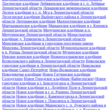
Лахтинское кладбище
Лебяженское кладбище в г. п. Лебяжье
Ленинградской области
Левашовское мемориальное кладбище
Лесное кладбище в г. п. Мга в Ленинградской области
Лесогорское кладбище Выборгского района в Ленинградской
области
Лютеранское кладбище
Малоохтинское кладбище
Мартышкинское кладбище
Марьинское кладбище в г. Кировск
Ленинградской области
Мичуринское кладбище в п.
Мичуринское Ленинградской области
Монастырское
кладбище д. Тервеничи в Ленинградской области
Морозовское кладбище в городском поселении имени
Морозова Ленинградской области
Муниципальное кладбище
в п. Ропша Ленинградской области
Муринское кладбище
Невское воинское кладбище
Нижнеосельковское кладбище
Всеволожского района в Ленинградской области
Никольское
городское кладбище в Ленинградской области
Никольское
кладбище Санкт-Петербург
Ново-Волковское кладбище
Новодевичье кладбище
Новое Гатчинское кладбище
Солодухино
Новое Городское кладбище (Бабигонское)
Новое
городское кладбище в г. Бокситогорск в Ленинградской
области
Новое кладбище в г. Лодейное Поле в Ленинградской
области
Новое кладбище в г. п. Рощино Ленинградской
области
Новое кладбище г. Каменногорска в Ленинградской
области
Новое кладбище г. Приозерск в Ленинградской
области
Новое кладбище Мшинского с. п. Лужского района в
Ленинградской области
Новое кладбище п. г. т. Важины в