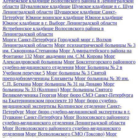
Хотнежское кладбище Волосовского района в Ленинградской
области
Шуваловское кладбище
Шумское кладбище в с. Шум
Ленинградской области
Шушарское кладбище Санкт-
Петербург
Южное воинское кладбище
Южное кладбище
Южное кладбище в г. Выборг Ленинградской области
Ястребинское кладбище Волосовского района в
Ленинградской области
Морги Санкт-Петербурга
Городской морг г. Волхов
Ленинградской области
Морг психиатрической больницы № 3
им. Скворцова-Степанова
Морг Адмиралтейского района на
Фонтанке 132
Морг академии им. С.М. Кирова
Морг
Александровской больницы
Морг Бокситогорского районного
судебно-медицинского отделения
Морг Больницы № 2 в
Учебном переулке 5
Морг больницы № 3 Святой
преподобномученицы Елизаветы
Морг больницы № 30 им.
С.П. Боткина
Морг больницы № 31 на Динамо
Морг
больницы № 33 (Колпино)
Морг больницы Святого
Великомученика Георгия
Морг бюро СМЭ Санкт-Петербурга
на Екатерининском проспекте 10
Морг бюро судебно-
медицинской экспертизы Колпинское отделение Санкт-
Петербург
Морг бюро судебно-медицинской экспертизы в г.
Пушкине Санкт-Петербурга
Морг Волосовского районного
судебно-медицинского отделения Ленинградской области
Морг Всеволожского районного судебно-медицинского
отделения
Морг Всеволожского СМО (Токсово)
Морг