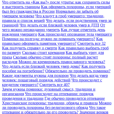
Что ответить на «Как вы?» после утраты: как сохранить силы
и выстроить границы
Как оформить похороны, если умерший
был без гражданства в России
Нормально ли забыть об
умершем человеке
Что кладут в гроб умершего: традиции,
правила и список вещей
Что делать, если родственник умер за
границей
Что делать если близкий человек умер в ДТП
От
чего можно неожиданно умереть
Как лучше отметить день
рождения умершего
Как происходит опознание тела умершего
Поминки на полгода: нужно ли поминать умершего?
Как
правильно оформить памятник умершего?
Смотреть все
32
Как получить справку о смерти
Как правильно выбрать гроб
по размеру
Сколько стоит кремация
Как выбрать урну для
праха
Сколько обычно стоят похороны: полный расчет
расходов
Можно ли кремировать православного человека?
Что делать если близкий человек умер дома?
Как получить
пособие на погребение?
Обязательно ли проводить поминки?
Какие документы нужны для похорон
Что делать когда умер
человек: пошаговый порядок действий
Что происходит с
кредитом умершего?
Смотреть все
407
Зачем нужны поминки: духовный смысл, традиции и
организация
Что происходит на отпевании: порядок
проведения и традиции
Где обычно проводится отпевание
Христианские похороны: традиции, обряды и правила
Можно
ли проводить похороны без религиозного обряда
Что такое
отпевание и обязательно ли его проводить?
Значение венков