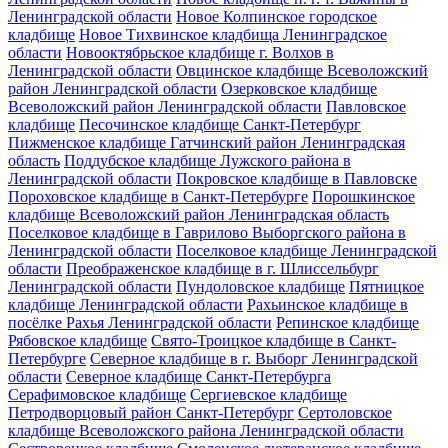
Ленинградской области
Новое Колпинское городское
кладбище
Новое Тихвинское кладбища Ленинградское
области
Новооктябрьское кладбище г. Волхов в
Ленинградской области
Овцинское кладбище Всеволожский
район Ленинградской области
Озерковское кладбище
Всеволожский район Ленинградской области
Павловское
кладбище
Песочинское кладбище Санкт-Петербург
Пижменское кладбище Гатчинский район Ленинградская
область
Поддубское кладбище Лужского района в
Ленинградской области
Покровское кладбище в Павловске
Пороховское кладбище в Санкт-Петербурге
Порошкинское
кладбище Всеволожский район Ленинградская область
Поселковое кладбище в Гаврилово Выборгского района в
Ленинградской области
Поселковое кладбище Ленинградской
области
Преображенское кладбище в г. Шлиссельбург
Ленинградской области
Пундоловское кладбище
Пятницкое
кладбище Ленинградской области
Рахьинское кладбище в
посёлке Рахья Ленинградской области
Репинское кладбище
Рябовское кладбище
Свято-Троицкое кладбище в Санкт-
Петербурге
Северное кладбище в г. Выборг Ленинградской
области
Северное кладбище Санкт-Петербурга
Серафимовское кладбище
Сергиевское кладбище
Петродворцовый район Санкт-Петербург
Сертоловское
кладбище Всеволожского района Ленинградской области