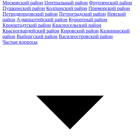
Московский район
Центральный район
Фрунзенский район
Пушкинский район
Колпинский район
Приморский район
Петродворцовский район
Петроградский район
Невский
район
Адмиралтейский район
Курортный район
Кронштадтский район
Красносельский район
Красногвардейский район
Кировский район
Калининский
район
Выборгский район
Василеостровский район
Частые вопросы