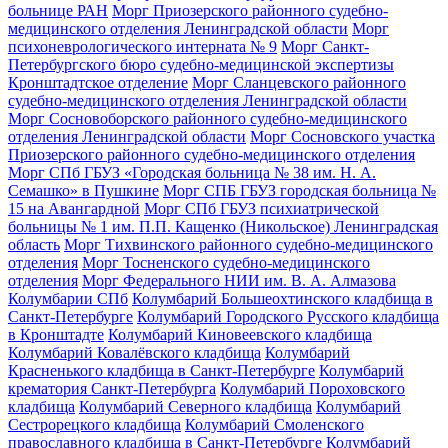
больнице РАН
Морг Приозерского районного судебно-
медицинского отделения Ленинградской области
Морг
психоневрологического интерната № 9
Морг Санкт-
Петербургского бюро судебно-медицинской экспертизы
Кронштадтское отделение
Морг Сланцевского районного
судебно-медицинского отделения Ленинградской области
Морг Сосновоборского районного судебно-медицинского
отделения Ленинградской области
Морг Сосновского участка
Приозерского районного судебно-медицинского отделения
Морг СПб ГБУЗ «Городская больница № 38 им. Н. А.
Семашко» в Пушкине
Морг СПБ ГБУЗ городская больница №
15 на Авангардной
Морг СПб ГБУЗ психиатрической
больницы № 1 им. П.П. Кащенко (Никольское) Ленинградская
область
Морг Тихвинского районного судебно-медицинского
отделения
Морг Тосненского судебно-медицинского
отделения
Морг Федерального НИИ им. В. А. Алмазова
Колумбарии СПб
Колумбарий Большеохтинского кладбища в
Санкт-Петербурге
Колумбарий Городского Русского кладбища
в Кронштадте
Колумбарий Киновеевского кладбища
Колумбарий Ковалёвского кладбища
Колумбарий
Красненького кладбища в Санкт-Петербурге
Колумбарий
крематория Cанкт-Петербурга
Колумбарий Пороховского
кладбища
Колумбарий Северного кладбища
Колумбарий
Сестрорецкого кладбища
Колумбарий Смоленского
православного кладбища в Санкт-Петербурге
Колумбарий