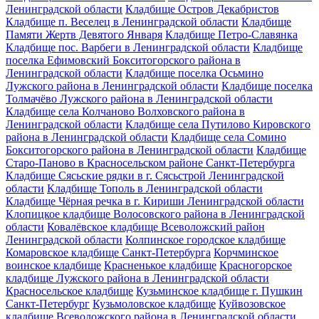
Ленинградской области
Кладбище Остров Декабристов
Кладбище п. Веселец в Ленинградской области
Кладбище
Памяти Жертв Девятого Января
Кладбище Петро-Славянка
Кладбище пос. Варбеги в Ленинградской области
Кладбище
поселка Ефимовский Бокситогорского района в
Ленинградской области
Кладбище поселка Осьмино
Лужского района в Ленинградской области
Кладбище поселка
Толмачёво Лужского района в Ленинградской области
Кладбище села Колчаново Волховского района в
Ленинградской области
Кладбище села Путилово Кировского
района в Ленинградской области
Кладбище села Сомино
Бокситогорского района в Ленинградской области
Кладбище
Старо-Паново в Красносельском районе Санкт-Петербурга
Кладбище Сясьские рядки в г. Сясьстрой Ленинградской
области
Кладбище Тополь в Ленинградской области
Кладбище Чёрная речка в г. Кириши Ленинградской области
Клопицкое кладбище Волосовского района в Ленинградской
области
Ковалёвское кладбище Всеволожский район
Ленинградской области
Колпинское городское кладбище
Комаровское кладбище Санкт-Петербурга
Корчминское
воинское кладбище
Красненькое кладбище
Красногорское
кладбище Лужского района в Ленинградской области
Красносельское кладбище
Кузьминское кладбище г. Пушкин
Санкт-Петербург
Кузьмоловское кладбище
Куйвозовское
кладбище Всеволожского района в Ленинградской области