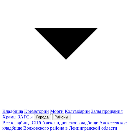
Кладбища
Крематорий
Морги
Колумбарии
Залы прощания
Храмы
ЗАГСы
Города
Районы
Все кладбища СПб
Александровское кладбище
Алексеевское
кладбище Волховского района в Ленинградской области