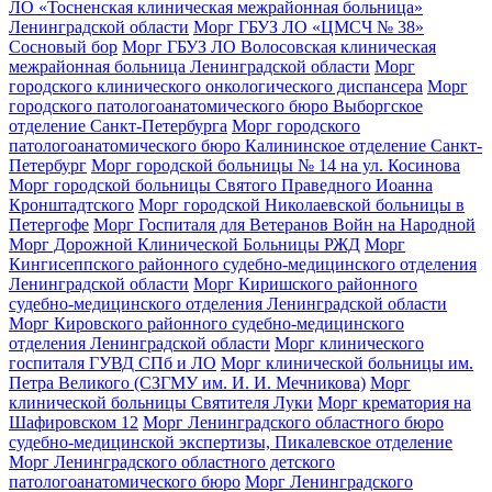
ЛО «Тосненская клиническая межрайонная больница»
Ленинградской области
Морг ГБУЗ ЛО «ЦМСЧ № 38»
Сосновый бор
Морг ГБУЗ ЛО Волосовская клиническая
межрайонная больница Ленинградской области
Морг
городского клинического онкологического диспансера
Морг
городского патологоанатомического бюро Выборгское
отделение Санкт-Петербурга
Морг городского
патологоанатомического бюро Калининское отделение Санкт-
Петербург
Морг городской больницы № 14 на ул. Косинова
Морг городской больницы Святого Праведного Иоанна
Кронштадтского
Морг городской Николаевской больницы в
Петергофе
Морг Госпиталя для Ветеранов Войн на Народной
Морг Дорожной Клинической Больницы РЖД
Морг
Кингисеппского районного судебно-медицинского отделения
Ленинградской области
Морг Киришского районного
судебно-медицинского отделения Ленинградской области
Морг Кировского районного судебно-медицинского
отделения Ленинградской области
Морг клинического
госпиталя ГУВД СПб и ЛО
Морг клинической больницы им.
Петра Великого (СЗГМУ им. И. И. Мечникова)
Морг
клинической больницы Святителя Луки
Морг крематория на
Шафировском 12
Морг Ленинградского областного бюро
судебно-медицинской экспертизы, Пикалевское отделение
Морг Ленинградского областного детского
патологоанатомического бюро
Морг Ленинградского