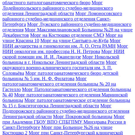
областного патологоанатомического бюро
Морг
Лодейнопольского районного судебно-медицинского
отделения Ленинградской области
Морг Ломоносовского
районного судебно-медицинского отделения Санкт-
Петербурга
Морг Лужского районного судебно-медицинского
отделения
Морг Максимилиановской Больницы №28 на улице
Декабристов
Морг на Костюшко отделение СМЭ
Морг на
улице Красина 10
Морг на улице Сантьяго-де-Куба
Морг
НИИ акушерства и гинекологии им. Д. О. Отта РАМН
Морг
НИИ онкологии им. профессора Н. Н. Петрова
Морг НИИ
скорой помощи им. И. И. Джанелидзе
Морг Никольской
больницы в г. Никольске Ленинградской области
Морг
окружного военно-клинического госпиталя им. З. П.
Соловьёва
Морг патологоанатомического бюро детской
больницы № 5 им. Н. Ф. Филатова
Морг
патологоанатомического отделения больницы № 20 на
Гастелло
Морг Патологоанатомического отделения больницы
№ 40
Морг патологоанатомического отделения Мариинской
больницы
Морг патологоанатомическое отделение больницы
№ 15 г. Бокситогорска Ленинградской области
Морг
Подпорожского районного судебно-медицинского отделения
Ленинградской области
Морг Покровской больницы
Морг
при Академии ГБОУ ВПО СПБГПМУ Минздрава России в
Санкт-Петербурге
Морг при Больнице №26 на улице
Костюшко 2
Морг при Санкт-Петербургской клинической