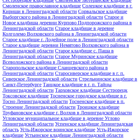
Сестрорецкое кладбище
Смоленское лютеранское кладбище
Смоленское православное кладбище
Солецкое кладбище в г.
Кириши в Ленинградской области
Сорвальское кладбище
Выборгского района в Ленинградской области
Старое и
Новое кладбища деревни Курпово Подпорожского района в
Ленинградской области
Старое кладбище в деревне
Колголемо Волховского района в Ленинградской области
Старое кладбище г. Лодейное поле в Ленинградской области
Старое кладбище деревни Немятово Волховского района в
Ленинградской области
Старое кладбище с. Паша в
Ленинградской области
Старое Муринское кладбище
Всеволожского района в Ленинградской области
Старопольское кладбище Сланцевского района в
Ленинградской области
Старосиверское кладбище в г. п.
Сиверское Ленинградской области
Стрельнинское кладбище в
Санкт-Петербурге
Таицкое кладбище в г. п. Тайцы
Ленинградской области
Тарховское кладбище Сестрорецк
Токсовское кладбище
Тосненское городское кладбище в г.
Тосно Ленинградской области
Тосненское кладбище в п.
Строение Ленинградской области
Троицкое кладбище
Труфановское кладбище г. Волхов в Ленинградской области
Угловское муниципальное кладбище в деревне Углово
Ленинградской области
Успенское кладбище Ленинградская
область
Усть-Ижорское воинское кладбище
Усть-Ижорское
кладбище
Устьинское кладбище Ленинградской области