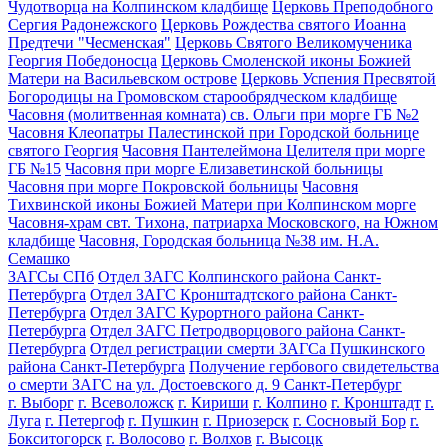
Чудотворца на Колпинском кладбище
Церковь Преподобного
Сергия Радонежского
Церковь Рождества святого Иоанна
Предтечи "Чесменская"
Церковь Святого Великомученика
Георгия Победоносца
Церковь Смоленской иконы Божией
Матери на Васильевском острове
Церковь Успения Пресвятой
Богородицы на Громовском старообрядческом кладбище
Часовня (молитвенная комната) св. Ольги при морге ГБ №2
Часовня Клеопатры Палестинской при Городской больнице
святого Георгия
Часовня Пантелеймона Целителя при морге
ГБ №15
Часовня при морге Елизаветинской больницы
Часовня при морге Покровской больницы
Часовня
Тихвинской иконы Божией Матери при Колпинском морге
Часовня-храм свт. Тихона, патриарха Московского, на Южном
кладбище
Часовня, Городская больница №38 им. Н.А.
Семашко
ЗАГСы СПб
Отдел ЗАГС Колпинского района Санкт-
Петербурга
Отдел ЗАГС Кронштадтского района Санкт-
Петербурга
Отдел ЗАГС Курортного района Санкт-
Петербурга
Отдел ЗАГС Петродворцового района Санкт-
Петербурга
Отдел регистрации смерти ЗАГСа Пушкинского
района Санкт-Петербурга
Получение гербового свидетельства
о смерти ЗАГС на ул. Достоевского д. 9 Санкт-Петербург
г. Выборг
г. Всеволожск
г. Кириши
г. Колпино
г. Кронштадт
г.
Луга
г. Петергоф
г. Пушкин
г. Приозерск
г. Сосновый Бор
г.
Бокситогорск
г. Волосово
г. Волхов
г. Высоцк