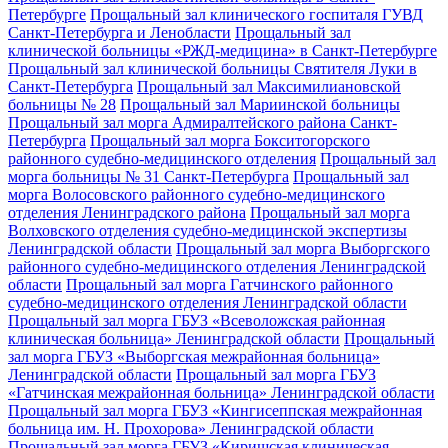
Петербурге
Прощальный зал клинического госпиталя ГУВД
Санкт-Петербурга и Ленобласти
Прощальный зал
клинической больницы «РЖД-медицина» в Санкт-Петербурге
Прощальный зал клинической больницы Святителя Луки в
Санкт-Петербурга
Прощальный зал Максимилиановской
больницы № 28
Прощальный зал Мариинской больницы
Прощальный зал морга Адмиралтейского района Санкт-
Петербурга
Прощальный зал морга Бокситогорского
районного судебно-медицинского отделения
Прощальный зал
морга больницы № 31 Санкт-Петербурга
Прощальный зал
морга Волосовского районного судебно-медицинского
отделения Ленинградского района
Прощальный зал морга
Волховского отделения судебно-медицинской экспертизы
Ленинградской области
Прощальный зал морга Выборгского
районного судебно-медицинского отделения Ленинградской
области
Прощальный зал морга Гатчинского районного
судебно-медицинского отделения Ленинградской области
Прощальный зал морга ГБУЗ «Всеволожская районная
клиническая больница» Ленинградской области
Прощальный
зал морга ГБУЗ «Выборгская межрайонная больница»
Ленинградской области
Прощальный зал морга ГБУЗ
«Гатчинская межрайонная больница» Ленинградской области
Прощальный зал морга ГБУЗ «Кингисеппская межрайонная
больница им. Н. Прохорова» Ленинградской области
Прощальный зал морга ГБУЗ «Киришская клиническая