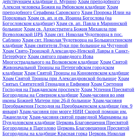
действующем кладбище п. Мурино
Храм преподобного
Алексия человека Божия на Рябовском кладбище
Храм
преподобного Серафима Саровского
Храм Пророка Илии на
Пороховых
Храм св. ап. и ев. Иоанна Богослова (на
Богословском кладбище)
Храм св. ап. Павла в Мариинской
больнице
Храм св. Архистратига Божия Михаила при
Всеволожской ЦРБ
Храм свт. Николая Чудотворца в пос.
Саблино
Храм свт. Николая Чудотворца на Большеохтинском
кладбище
Храм святителя Луки при больнице на Чугунной
Храм Свято-Троицкой Александро-Невской Лавры в Санкт-
Петербурге
Храм святого праведного Иова
Многострадального на Волковском кладбище
Храм Святой
Живоначальной Троицы на Петергофском городском
кладбище
Храм Святой Троицы на Киновеевском кладбище
Храм Святой Троицы при Александровской больнице
Храм
Святых Святителей Геннадия и Евфимия
Храм Сретения
Господня на Гражданском проспекте
Храм Успения Пресвятой
Богородицы на Северном кладбище
Храм-часовня во имя
иконы Божией Матери при 26-й больнице
Храм-часовня
Преображения Господня на Преображенском кладбище (им. 9
января)
Храм-часовня при морге НИИ Скорой помощи им.
Джанелидзе
Храм-часовня святой праведной Мариамны на
Пундоловском кладбище
Церковь Благовещения Пресвятой
Богородицы в Парголово
Церковь Благовещения Пресвятой
Богородицы на кладбище Красная горка
Церковь Николая