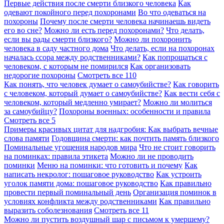
Первые действия после смерти близкого человека
Как
одевают покойного перед похоронами
Во что одеваться на
похороны
Почему после смерти человека начинаешь видеть
его во сне?
Можно ли есть перед похоронами?
Что делать,
если вы рады смерти близкого?
Можно ли похоронить
человека в саду частного дома
Что делать, если на похоронах
началась ссора между родственниками?
Как попрощаться с
человеком, с которым не помирился
Как организовать
недорогие похороны
Смотреть все
110
Как понять, что человек думает о самоубийстве?
Как говорить
с человеком, который думает о самоубийстве?
Как вести себя с
человеком, который медленно умирает?
Можно ли молиться
за самоубийцу?
Похороны военных: особенности и правила
Смотреть все
5
Примеры красивых цитат для надгробия: Как выбрать вечные
слова памяти
Годовщина смерти: как почтить память близкого
Поминальные угощения народов мира
Что не стоит говорить
на поминках: правила этикета
Можно ли не проводить
поминки
Меню на поминки: что готовить и почему
Как
написать некролог: пошаговое руководство
Как устроить
уголок памяти дома: пошаговое руководство
Как правильно
провести первый поминальный день
Организация поминок в
условиях конфликта между родственниками
Как правильно
выразить соболезнования
Смотреть все
11
Можно ли пустить воздушный шар с письмом к умершему?