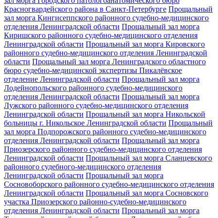
зал морга Городского патологоанатомического бюро
Красногвардейского района в Санкт-Петербурге
Прощальный
зал морга Кингисеппского районного судебно-медицинского
отделения Ленинградской области
Прощальный зал морга
Киришского районного судебно-медицинского отделения
Ленинградской области
Прощальный зал морга Кировского
районного судебно-медицинского отделения Ленинградской
области
Прощальный зал морга Ленинградского областного
бюро судебно-медицинской экспертизы Пикалёвское
отделение Ленинградской области
Прощальный зал морга
Лодейнопольского районного судебно-медицинского
отделения Ленинградской области
Прощальный зал морга
Лужского районного судебно-медицинского отделения
Ленинградской области
Прощальный зал морга Никольской
больницы г. Никольское Ленинградской области
Прощальный
зал морга Подпорожского районного судебно-медицинского
отделения Ленинградской области
Прощальный зал морга
Приозерского районного судебно-медицинского отделения
Ленинградской области
Прощальный зал морга Сланцевского
районного судебного-медицинского отделения
Ленинградской области
Прощальный зал морга
Сосновоборского районного судебно-медицинского отделения
Ленинградской области
Прощальный зал морга Сосновского
участка Приозерского районно-судебно-медицинского
отделения Ленинградской области
Прощальный зал морга