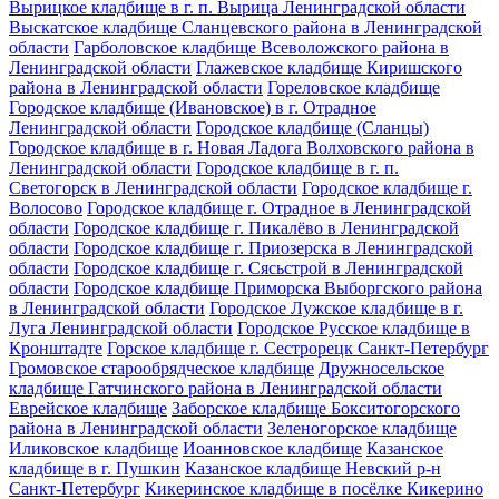
Вырицкое кладбище в г. п. Вырица Ленинградской области
Выскатское кладбище Сланцевского района в Ленинградской
области
Гарболовское кладбище Всеволожского района в
Ленинградской области
Глажевское кладбище Киришского
района в Ленинградской области
Гореловское кладбище
Городское кладбище (Ивановское) в г. Отрадное
Ленинградской области
Городское кладбище (Сланцы)
Городское кладбище в г. Новая Ладога Волховского района в
Ленинградской области
Городское кладбище в г. п.
Светогорск в Ленинградской области
Городское кладбище г.
Волосово
Городское кладбище г. Отрадное в Ленинградской
области
Городское кладбище г. Пикалёво в Ленинградской
области
Городское кладбище г. Приозерска в Ленинградской
области
Городское кладбище г. Сясьстрой в Ленинградской
области
Городское кладбище Приморска Выборгского района
в Ленинградской области
Городское Лужское кладбище в г.
Луга Ленинградской области
Городское Русское кладбище в
Кронштадте
Горское кладбище г. Сестрорецк Санкт-Петербург
Громовское старообрядческое кладбище
Дружносельское
кладбище Гатчинского района в Ленинградской области
Еврейское кладбище
Заборское кладбище Бокситогорского
района в Ленинградской области
Зеленогорское кладбище
Иликовское кладбище
Иоанновское кладбище
Казанское
кладбище в г. Пушкин
Казанское кладбище Невский р-н
Санкт-Петербург
Кикеринское кладбище в посёлке Кикерино