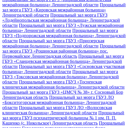
межрайонная больница» Ленинградской области
Прощальный
зал морга ГБУЗ «Кировская межрайонная больница»
Ленинградской области
Прощальный зал морга ГБУЗ
«Лодейнопольская межрайонная больница» Ленинградской
области
Прощальный зал морга ГБУЗ «Лужская межрайонная
больница» Ленинградской области
Прощальный зал морга
ГБУЗ «Подпорожская межрайонная больница» Ленинградской
области
Прощальный зал морга ГБУЗ «Приозерская
межрайонная больница» Ленинградской области
Прощальный
зал морга ГБУЗ «Рощинская районная больница» пос.
Первомайское Ленинградская область
Прощальный зал морга
ГБУЗ «Сланцевская межрайонная больница» Ленинградской
области
Прощальный зал морга ГБУЗ «Сосновская участковая
больница» Ленинградской области
Прощальный зал морга
ГБУЗ «Токсовская межрайонная больница» Ленинградской
области
Прощальный зал морга ГБУЗ «Тосненская
клиническая межрайонная больница» Ленинградской области
Прощальный зал морга ГБУЗ «ЦМСЧ № 38» г. Сосновый Бор
Ленинградская область
Прощальный зал морга ГБУЗ ЛО
«Бокситогорская межрайонная больница» Ленинградской
области
Прощальный зал морга ГБУЗ ЛО «Волосовская
клиническая больница» Ленинградской области
Прощальный
зал морга ГБУЗ психиатрической больницы № 1 им. П. П.
Кащенко (с. Никольское) Ленинградская область
Прощальный