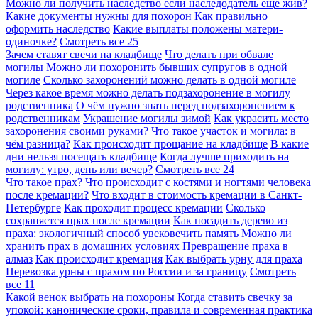
Можно ли получить наследство если наследодатель еще жив?
Какие документы нужны для похорон
Как правильно
оформить наследство
Какие выплаты положены матери-
одиночке?
Смотреть все
25
Зачем ставят свечи на кладбище
Что делать при обвале
могилы
Можно ли похоронить бывших супругов в одной
могиле
Сколько захоронений можно делать в одной могиле
Через какое время можно делать подзахоронение в могилу
родственника
О чём нужно знать перед подзахоронением к
родственникам
Украшение могилы зимой
Как украсить место
захоронения своими руками?
Что такое участок и могила: в
чём разница?
Как происходит прощание на кладбище
В какие
дни нельзя посещать кладбище
Когда лучше приходить на
могилу: утро, день или вечер?
Смотреть все
24
Что такое прах?
Что происходит с костями и ногтями человека
после кремации?
Что входит в стоимость кремации в Санкт-
Петербурге
Как проходит процесс кремации
Сколько
сохраняется прах после кремации
Как посадить дерево из
праха: экологичный способ увековечить память
Можно ли
хранить прах в домашних условиях
Превращение праха в
алмаз
Как происходит кремация
Как выбрать урну для праха
Перевозка урны с прахом по России и за границу
Смотреть
все
11
Какой венок выбрать на похороны
Когда ставить свечку за
упокой: канонические сроки, правила и современная практика