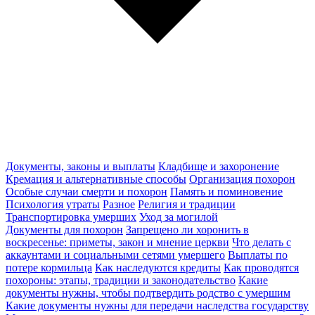
Документы, законы и выплаты
Кладбище и захоронение
Кремация и альтернативные способы
Организация похорон
Особые случаи смерти и похорон
Память и поминовение
Психология утраты
Разное
Религия и традиции
Транспортировка умерших
Уход за могилой
Документы для похорон
Запрещено ли хоронить в
воскресенье: приметы, закон и мнение церкви
Что делать с
аккаунтами и социальными сетями умершего
Выплаты по
потере кормильца
Как наследуются кредиты
Как проводятся
похороны: этапы, традиции и законодательство
Какие
документы нужны, чтобы подтвердить родство с умершим
Какие документы нужны для передачи наследства государству