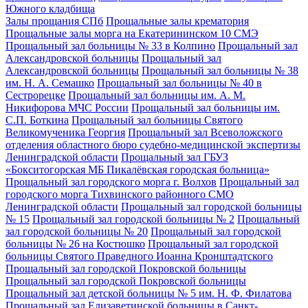
Южного кладбища
Залы прощания СПб
Прощальные залы крематория
Прощальные залы морга на Екатерининском 10 СМЭ
Прощальный зал больницы № 33 в Колпино
Прощальный зал
Александровской больницы
Прощальный зал
Александровской больницы
Прощальный зал больницы № 38
им. Н. А. Семашко
Прощальный зал больницы № 40 в
Сестрорецке
Прощальный зал больницы им. А. М.
Никифорова МЧС России
Прощальный зал больницы им.
С.П. Боткина
Прощальный зал больницы Святого
Великомученика Георгия
Прощальный зал Всеволожского
отделения областного бюро судебно-медицинской экспертизы
Ленинградской области
Прощальный зал ГБУЗ
«Бокситогорская МБ Пикалёвская городская больница»
Прощальный зал городского морга г. Волхов
Прощальный зал
городского морга Тихвинского районного СМО
Ленинградской области
Прощальный зал городской больницы
№ 15
Прощальный зал городской больницы № 2
Прощальный
зал городской больницы № 20
Прощальный зал городской
больницы № 26 на Костюшко
Прощальный зал городской
больницы Святого Праведного Иоанна Кронштадтского
Прощальный зал городской Покровской больницы
Прощальный зал городской Покровской больницы
Прощальный зал детской больницы № 5 им. Н. Ф. Филатова
Прощальный зал Елизаветинской больницы в Санкт-