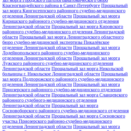
зал морга Городского патологоанатомического бюро
Красногвардейского района в Санкт-Петербурге
Прощальный
зал морга Кингисеппского районного судебно-медицинского
отделения Ленинградской области
Прощальный зал морга
Киришского районного судебно-медицинского отделения
Ленинградской области
Прощальный зал морга Кировского
районного судебно-медицинского отделения Ленинградской
области
Прощальный зал морга Ленинградского областного
бюро судебно-медицинской экспертизы Пикалёвское
отделение Ленинградской области
Прощальный зал морга
Лодейнопольского районного судебно-медицинского
отделения Ленинградской области
Прощальный зал морга
Лужского районного судебно-медицинского отделения
Ленинградской области
Прощальный зал морга Никольской
больницы г. Никольское Ленинградской области
Прощальный
зал морга Подпорожского районного судебно-медицинского
отделения Ленинградской области
Прощальный зал морга
Приозерского районного судебно-медицинского отделения
Ленинградской области
Прощальный зал морга Сланцевского
районного судебного-медицинского отделения
Ленинградской области
Прощальный зал морга
Сосновоборского районного судебно-медицинского отделения
Ленинградской области
Прощальный зал морга Сосновского
участка Приозерского районно-судебно-медицинского
отделения Ленинградской области
Прощальный зал морга