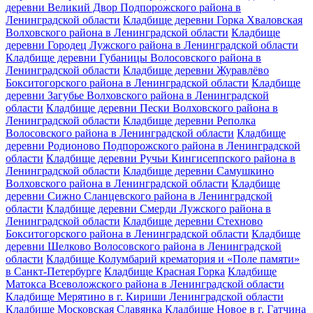
деревни Великий Двор Подпорожского района в
Ленинградской области
Кладбище деревни Горка Хваловская
Волховского района в Ленинградской области
Кладбище
деревни Городец Лужского района в Ленинградской области
Кладбище деревни Губаницы Волосовского района в
Ленинградской области
Кладбище деревни Журавлёво
Бокситогорского района в Ленинградской области
Кладбище
деревни Загубье Волховского района в Ленинградской
области
Кладбище деревни Пески Волховского района в
Ленинградской области
Кладбище деревни Реполка
Волосовского района в Ленинградской области
Кладбище
деревни Родионово Подпорожского района в Ленинградской
области
Кладбище деревни Ручьи Кингисеппского района в
Ленинградской области
Кладбище деревни Самушкино
Волховского района в Ленинградской области
Кладбище
деревни Сижно Сланцевского района в Ленинградской
области
Кладбище деревни Смерди Лужского района в
Ленинградской области
Кладбище деревни Стехново
Бокситогорского района в Ленинградской области
Кладбище
деревни Шелково Волосовского района в Ленинградской
области
Кладбище Колумбарий крематория и «Поле памяти»
в Санкт-Петербурге
Кладбище Красная Горка
Кладбище
Матокса Всеволожского района в Ленинградской области
Кладбище Мерятино в г. Кириши Ленинградской области
Кладбище Московская Славянка
Кладбище Новое в г. Гатчина