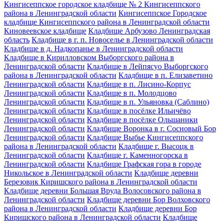
Кингисеппское городское кладбище № 2 Кингисеппского
района в Ленинградской области
Кингисеппское Городское
кладбище Кингисеппского района в Ленинградской области
Киновеевское кладбище
Кладбище Арбузово Ленинградская
область
Кладбище в г. п. Новоселье в Ленинградской области
Кладбище в д. Надкопанье в Ленинградской области
Кладбище в Кирилловском Выборгского района в
Ленинградской области
Кладбище в Лейпясуо Выборгского
района в Ленинградской области
Кладбище в п. Елизаветино
Ленинградской области
Кладбище в п. Лисино-Корпус
Ленинградской области
Кладбище в п. Молодцово
Ленинградской области
Кладбище в п. Ульяновка (Саблино)
Ленинградской области
Кладбище в посёлке Ильичёво
Ленинградской области
Кладбище в посёлке Ольшаники
Ленинградской области
Кладбище Воронка в г. Сосновый Бор
Ленинградской области
Кладбище Выбье Кингисеппского
района в Ленинградской области
Кладбище г. Высоцк в
Ленинградской области
Кладбище г. Каменногорска в
Ленинградской области
Кладбище Графская гора в городе
Никольское в Ленинградской области
Кладбище деревни
Березовик Киришского района в Ленинградской области
Кладбище деревни Большая Вруда Волосовского района в
Ленинградской области
Кладбище деревни Бор Волховского
района в Ленинградской области
Кладбище деревни Бор
Киришского района в Ленинградской области
Кладбище