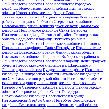
Ленинградской области
Новое Колпинское городское
кладбище
Новое Тихвинское кладбища Ленинградское
области
Новооктябрьское кладбище г. Волхов в
Ленинградской области
Овцинское кладбище Всеволожский
район Ленинградской области
Озерковское кладбище
Всеволожский район Ленинградской области
Павловское
кладбище
Песочинское кладбище Санкт-Петербург
Пижменское кладбище Гатчинский район Ленинградская
область
Поддубское кладбище Лужского района в
Ленинградской области
Покровское кладбище в Павловске
Пороховское кладбище в Санкт-Петербурге
Порошкинское
кладбище Всеволожский район Ленинградская область
Поселковое кладбище в Гаврилово Выборгского района в
Ленинградской области
Поселковое кладбище Ленинградской
области
Преображенское кладбище в г. Шлиссельбург
Ленинградской области
Пундоловское кладбище
Пятницкое
кладбище Ленинградской области
Рахьинское кладбище в
посёлке Рахья Ленинградской области
Репинское кладбище
Рябовское кладбище
Свято-Троицкое кладбище в Санкт-
Петербурге
Северное кладбище в г. Выборг Ленинградской
области
Северное кладбище Санкт-Петербурга
Серафимовское кладбище
Сергиевское кладбище
Петродворцовый район Санкт-Петербург
Сертоловское
кладбище Всеволожского района Ленинградской области