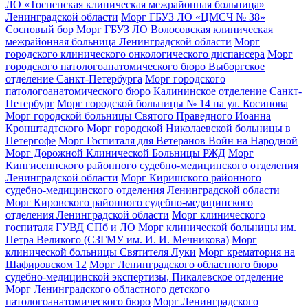
ЛО «Тосненская клиническая межрайонная больница»
Ленинградской области
Морг ГБУЗ ЛО «ЦМСЧ № 38»
Сосновый бор
Морг ГБУЗ ЛО Волосовская клиническая
межрайонная больница Ленинградской области
Морг
городского клинического онкологического диспансера
Морг
городского патологоанатомического бюро Выборгское
отделение Санкт-Петербурга
Морг городского
патологоанатомического бюро Калининское отделение Санкт-
Петербург
Морг городской больницы № 14 на ул. Косинова
Морг городской больницы Святого Праведного Иоанна
Кронштадтского
Морг городской Николаевской больницы в
Петергофе
Морг Госпиталя для Ветеранов Войн на Народной
Морг Дорожной Клинической Больницы РЖД
Морг
Кингисеппского районного судебно-медицинского отделения
Ленинградской области
Морг Киришского районного
судебно-медицинского отделения Ленинградской области
Морг Кировского районного судебно-медицинского
отделения Ленинградской области
Морг клинического
госпиталя ГУВД СПб и ЛО
Морг клинической больницы им.
Петра Великого (СЗГМУ им. И. И. Мечникова)
Морг
клинической больницы Святителя Луки
Морг крематория на
Шафировском 12
Морг Ленинградского областного бюро
судебно-медицинской экспертизы, Пикалевское отделение
Морг Ленинградского областного детского
патологоанатомического бюро
Морг Ленинградского