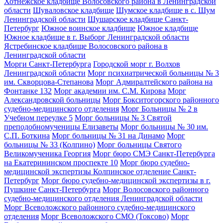
Хотнежское кладбище Волосовского района в Ленинградской
области
Шуваловское кладбище
Шумское кладбище в с. Шум
Ленинградской области
Шушарское кладбище Санкт-
Петербург
Южное воинское кладбище
Южное кладбище
Южное кладбище в г. Выборг Ленинградской области
Ястребинское кладбище Волосовского района в
Ленинградской области
Морги Санкт-Петербурга
Городской морг г. Волхов
Ленинградской области
Морг психиатрической больницы № 3
им. Скворцова-Степанова
Морг Адмиралтейского района на
Фонтанке 132
Морг академии им. С.М. Кирова
Морг
Александровской больницы
Морг Бокситогорского районного
судебно-медицинского отделения
Морг Больницы № 2 в
Учебном переулке 5
Морг больницы № 3 Святой
преподобномученицы Елизаветы
Морг больницы № 30 им.
С.П. Боткина
Морг больницы № 31 на Динамо
Морг
больницы № 33 (Колпино)
Морг больницы Святого
Великомученика Георгия
Морг бюро СМЭ Санкт-Петербурга
на Екатерининском проспекте 10
Морг бюро судебно-
медицинской экспертизы Колпинское отделение Санкт-
Петербург
Морг бюро судебно-медицинской экспертизы в г.
Пушкине Санкт-Петербурга
Морг Волосовского районного
судебно-медицинского отделения Ленинградской области
Морг Всеволожского районного судебно-медицинского
отделения
Морг Всеволожского СМО (Токсово)
Морг