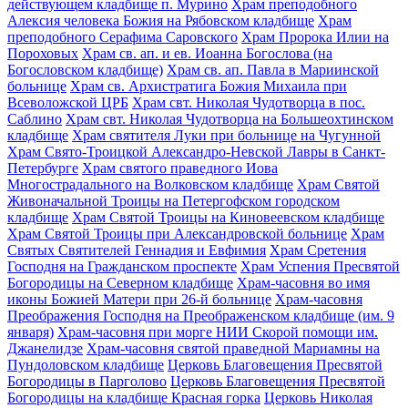
действующем кладбище п. Мурино
Храм преподобного
Алексия человека Божия на Рябовском кладбище
Храм
преподобного Серафима Саровского
Храм Пророка Илии на
Пороховых
Храм св. ап. и ев. Иоанна Богослова (на
Богословском кладбище)
Храм св. ап. Павла в Мариинской
больнице
Храм св. Архистратига Божия Михаила при
Всеволожской ЦРБ
Храм свт. Николая Чудотворца в пос.
Саблино
Храм свт. Николая Чудотворца на Большеохтинском
кладбище
Храм святителя Луки при больнице на Чугунной
Храм Свято-Троицкой Александро-Невской Лавры в Санкт-
Петербурге
Храм святого праведного Иова
Многострадального на Волковском кладбище
Храм Святой
Живоначальной Троицы на Петергофском городском
кладбище
Храм Святой Троицы на Киновеевском кладбище
Храм Святой Троицы при Александровской больнице
Храм
Святых Святителей Геннадия и Евфимия
Храм Сретения
Господня на Гражданском проспекте
Храм Успения Пресвятой
Богородицы на Северном кладбище
Храм-часовня во имя
иконы Божией Матери при 26-й больнице
Храм-часовня
Преображения Господня на Преображенском кладбище (им. 9
января)
Храм-часовня при морге НИИ Скорой помощи им.
Джанелидзе
Храм-часовня святой праведной Мариамны на
Пундоловском кладбище
Церковь Благовещения Пресвятой
Богородицы в Парголово
Церковь Благовещения Пресвятой
Богородицы на кладбище Красная горка
Церковь Николая