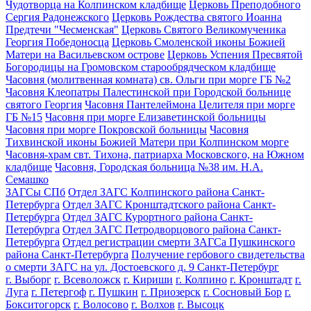
Чудотворца на Колпинском кладбище
Церковь Преподобного
Сергия Радонежского
Церковь Рождества святого Иоанна
Предтечи "Чесменская"
Церковь Святого Великомученика
Георгия Победоносца
Церковь Смоленской иконы Божией
Матери на Васильевском острове
Церковь Успения Пресвятой
Богородицы на Громовском старообрядческом кладбище
Часовня (молитвенная комната) св. Ольги при морге ГБ №2
Часовня Клеопатры Палестинской при Городской больнице
святого Георгия
Часовня Пантелеймона Целителя при морге
ГБ №15
Часовня при морге Елизаветинской больницы
Часовня при морге Покровской больницы
Часовня
Тихвинской иконы Божией Матери при Колпинском морге
Часовня-храм свт. Тихона, патриарха Московского, на Южном
кладбище
Часовня, Городская больница №38 им. Н.А.
Семашко
ЗАГСы СПб
Отдел ЗАГС Колпинского района Санкт-
Петербурга
Отдел ЗАГС Кронштадтского района Санкт-
Петербурга
Отдел ЗАГС Курортного района Санкт-
Петербурга
Отдел ЗАГС Петродворцового района Санкт-
Петербурга
Отдел регистрации смерти ЗАГСа Пушкинского
района Санкт-Петербурга
Получение гербового свидетельства
о смерти ЗАГС на ул. Достоевского д. 9 Санкт-Петербург
г. Выборг
г. Всеволожск
г. Кириши
г. Колпино
г. Кронштадт
г.
Луга
г. Петергоф
г. Пушкин
г. Приозерск
г. Сосновый Бор
г.
Бокситогорск
г. Волосово
г. Волхов
г. Высоцк