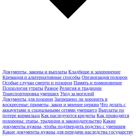
Документы, законы и выплаты
Кладбище и захоронение
Кремация и альтернативные способы
Организация похорон
Особые случаи смерти и похорон
Память и поминовение
Психология утраты
Разное
Религия и традиции
Транспортировка умерших
Уход за могилой
Документы для похорон
Запрещено ли хоронить в
воскресенье: приметы, закон и мнение церкви
Что делать с
аккаунтами и социальными сетями умершего
Выплаты по
потере кормильца
Как наследуются кредиты
Как проводятся
похороны: этапы, традиции и законодательство
Какие
документы нужны, чтобы подтвердить родство с умершим
Какие документы нужны для передачи наследства государству