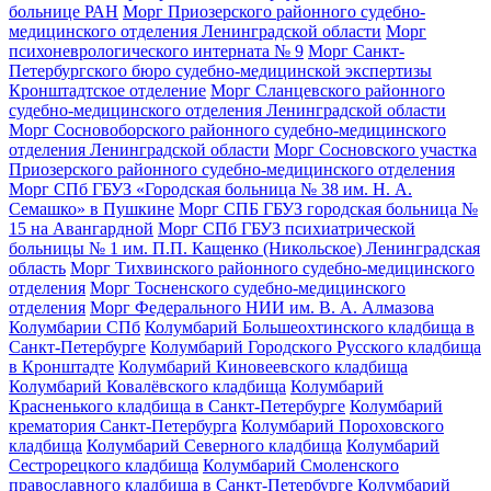
больнице РАН
Морг Приозерского районного судебно-
медицинского отделения Ленинградской области
Морг
психоневрологического интерната № 9
Морг Санкт-
Петербургского бюро судебно-медицинской экспертизы
Кронштадтское отделение
Морг Сланцевского районного
судебно-медицинского отделения Ленинградской области
Морг Сосновоборского районного судебно-медицинского
отделения Ленинградской области
Морг Сосновского участка
Приозерского районного судебно-медицинского отделения
Морг СПб ГБУЗ «Городская больница № 38 им. Н. А.
Семашко» в Пушкине
Морг СПБ ГБУЗ городская больница №
15 на Авангардной
Морг СПб ГБУЗ психиатрической
больницы № 1 им. П.П. Кащенко (Никольское) Ленинградская
область
Морг Тихвинского районного судебно-медицинского
отделения
Морг Тосненского судебно-медицинского
отделения
Морг Федерального НИИ им. В. А. Алмазова
Колумбарии СПб
Колумбарий Большеохтинского кладбища в
Санкт-Петербурге
Колумбарий Городского Русского кладбища
в Кронштадте
Колумбарий Киновеевского кладбища
Колумбарий Ковалёвского кладбища
Колумбарий
Красненького кладбища в Санкт-Петербурге
Колумбарий
крематория Cанкт-Петербурга
Колумбарий Пороховского
кладбища
Колумбарий Северного кладбища
Колумбарий
Сестрорецкого кладбища
Колумбарий Смоленского
православного кладбища в Санкт-Петербурге
Колумбарий