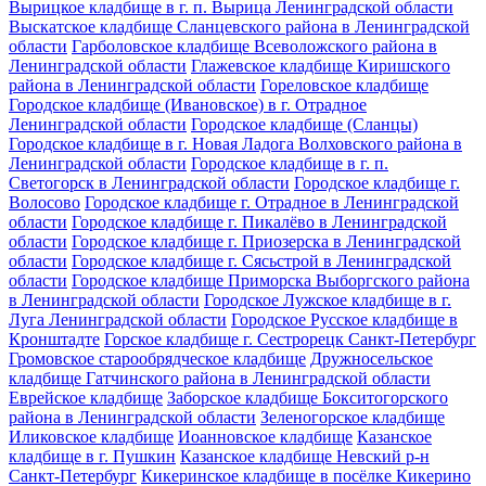
Вырицкое кладбище в г. п. Вырица Ленинградской области
Выскатское кладбище Сланцевского района в Ленинградской
области
Гарболовское кладбище Всеволожского района в
Ленинградской области
Глажевское кладбище Киришского
района в Ленинградской области
Гореловское кладбище
Городское кладбище (Ивановское) в г. Отрадное
Ленинградской области
Городское кладбище (Сланцы)
Городское кладбище в г. Новая Ладога Волховского района в
Ленинградской области
Городское кладбище в г. п.
Светогорск в Ленинградской области
Городское кладбище г.
Волосово
Городское кладбище г. Отрадное в Ленинградской
области
Городское кладбище г. Пикалёво в Ленинградской
области
Городское кладбище г. Приозерска в Ленинградской
области
Городское кладбище г. Сясьстрой в Ленинградской
области
Городское кладбище Приморска Выборгского района
в Ленинградской области
Городское Лужское кладбище в г.
Луга Ленинградской области
Городское Русское кладбище в
Кронштадте
Горское кладбище г. Сестрорецк Санкт-Петербург
Громовское старообрядческое кладбище
Дружносельское
кладбище Гатчинского района в Ленинградской области
Еврейское кладбище
Заборское кладбище Бокситогорского
района в Ленинградской области
Зеленогорское кладбище
Иликовское кладбище
Иоанновское кладбище
Казанское
кладбище в г. Пушкин
Казанское кладбище Невский р-н
Санкт-Петербург
Кикеринское кладбище в посёлке Кикерино