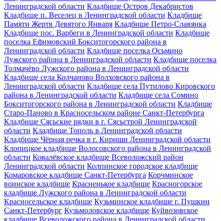
Ленинградской области
Кладбище Остров Декабристов
Кладбище п. Веселец в Ленинградской области
Кладбище
Памяти Жертв Девятого Января
Кладбище Петро-Славянка
Кладбище пос. Варбеги в Ленинградской области
Кладбище
поселка Ефимовский Бокситогорского района в
Ленинградской области
Кладбище поселка Осьмино
Лужского района в Ленинградской области
Кладбище поселка
Толмачёво Лужского района в Ленинградской области
Кладбище села Колчаново Волховского района в
Ленинградской области
Кладбище села Путилово Кировского
района в Ленинградской области
Кладбище села Сомино
Бокситогорского района в Ленинградской области
Кладбище
Старо-Паново в Красносельском районе Санкт-Петербурга
Кладбище Сясьские рядки в г. Сясьстрой Ленинградской
области
Кладбище Тополь в Ленинградской области
Кладбище Чёрная речка в г. Кириши Ленинградской области
Клопицкое кладбище Волосовского района в Ленинградской
области
Ковалёвское кладбище Всеволожский район
Ленинградской области
Колпинское городское кладбище
Комаровское кладбище Санкт-Петербурга
Корчминское
воинское кладбище
Красненькое кладбище
Красногорское
кладбище Лужского района в Ленинградской области
Красносельское кладбище
Кузьминское кладбище г. Пушкин
Санкт-Петербург
Кузьмоловское кладбище
Куйвозовское
кладбище Всеволожского района в Ленинградской области