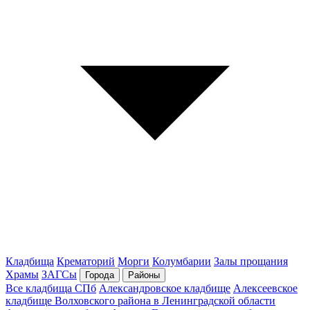
Кладбища
Крематорий
Морги
Колумбарии
Залы прощания
Храмы
ЗАГСы
Города
Районы
Все кладбища СПб
Александровское кладбище
Алексеевское
кладбище Волховского района в Ленинградской области