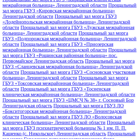
межрайонная больница» Ленинградской области
Прощальный
зал морга ГБУЗ «Кировская межрайонная больница»
Ленинградской области
Прощальный зал морга ГБУЗ
«Лодейнопольская межрайонная больница» Ленинградской
области
Прощальный зал морга ГБУЗ «Лужская межрайонная
больница» Ленинградской области
Прощальный зал морга
ГБУЗ «Подпорожская межрайонная больница» Ленинградской
области
Прощальный зал морга ГБУЗ «Приозерская
межрайонная больница» Ленинградской области
Прощальный
зал морга ГБУЗ «Рощинская районная больница» пос.
Первомайское Ленинградская область
Прощальный зал морга
ГБУЗ «Сланцевская межрайонная больница» Ленинградской
области
Прощальный зал морга ГБУЗ «Сосновская участковая
больница» Ленинградской области
Прощальный зал морга
ГБУЗ «Токсовская межрайонная больница» Ленинградской
области
Прощальный зал морга ГБУЗ «Тосненская
клиническая межрайонная больница» Ленинградской области
Прощальный зал морга ГБУЗ «ЦМСЧ № 38» г. Сосновый Бор
Ленинградская область
Прощальный зал морга ГБУЗ ЛО
«Бокситогорская межрайонная больница» Ленинградской
области
Прощальный зал морга ГБУЗ ЛО «Волосовская
клиническая больница» Ленинградской области
Прощальный
зал морга ГБУЗ психиатрической больницы № 1 им. П. П.
Кащенко (с. Никольское) Ленинградская область
Прощальный