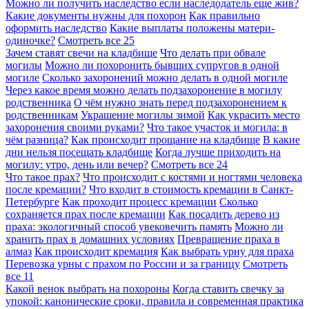
Можно ли получить наследство если наследодатель еще жив?
Какие документы нужны для похорон
Как правильно
оформить наследство
Какие выплаты положены матери-
одиночке?
Смотреть все
25
Зачем ставят свечи на кладбище
Что делать при обвале
могилы
Можно ли похоронить бывших супругов в одной
могиле
Сколько захоронений можно делать в одной могиле
Через какое время можно делать подзахоронение в могилу
родственника
О чём нужно знать перед подзахоронением к
родственникам
Украшение могилы зимой
Как украсить место
захоронения своими руками?
Что такое участок и могила: в
чём разница?
Как происходит прощание на кладбище
В какие
дни нельзя посещать кладбище
Когда лучше приходить на
могилу: утро, день или вечер?
Смотреть все
24
Что такое прах?
Что происходит с костями и ногтями человека
после кремации?
Что входит в стоимость кремации в Санкт-
Петербурге
Как проходит процесс кремации
Сколько
сохраняется прах после кремации
Как посадить дерево из
праха: экологичный способ увековечить память
Можно ли
хранить прах в домашних условиях
Превращение праха в
алмаз
Как происходит кремация
Как выбрать урну для праха
Перевозка урны с прахом по России и за границу
Смотреть
все
11
Какой венок выбрать на похороны
Когда ставить свечку за
упокой: канонические сроки, правила и современная практика