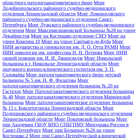
областного патологоанатомического бюро
Морг
Лодейнопольского районного судебно-медицинского
отделения Ленинградской области
Морг Ломоносовского
районного судебно-медицинского отделения Санкт-
Петербурга
Морг Лужского районного судебно-медицинского
отделения
Морг Максимилиановской Больницы №28 на улице
Декабристов
Морг на Костюшко отделение СМЭ
Морг на
улице Красина 10
Морг на улице Сантьяго-де-Куба
Морг
НИИ акушерства и гинекологии им. Д. О. Отта РАМН
Морг
НИИ онкологии им. профессора Н. Н. Петрова
Морг НИИ
скорой помощи им. И. И. Джанелидзе
Морг Никольской
больницы в г. Никольске Ленинградской области
Морг
окружного военно-клинического госпиталя им. З. П.
Соловьёва
Морг патологоанатомического бюро детской
больницы № 5 им. Н. Ф. Филатова
Морг
патологоанатомического отделения больницы № 20 на
Гастелло
Морг Патологоанатомического отделения больницы
№ 40
Морг патологоанатомического отделения Мариинской
больницы
Морг патологоанатомическое отделение больницы
№ 15 г. Бокситогорска Ленинградской области
Морг
Подпорожского районного судебно-медицинского отделения
Ленинградской области
Морг Покровской больницы
Морг
при Академии ГБОУ ВПО СПБГПМУ Минздрава России в
Санкт-Петербурге
Морг при Больнице №26 на улице
Костюшко 2
Морг при Санкт-Петербургской клинической