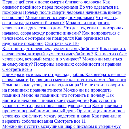
Первые действия после смерти близкого человека
Как
одевают покойного перед похоронами
Во что одеваться на
похороны
Почему после смерти человека начинаешь видеть
его во сне?
Можно ли есть перед похоронами?
Что делать,
если вы рады смерти близкого?
Можно ли похоронить
человека в саду частного дома
Что делать, если на похоронах
началась ссора между родственниками?
Как попрощаться с
человеком, с которым не помирился
Как организовать
недорогие похороны
Смотреть все
110
Как понять, что человек думает о самоубийстве?
Как говорить
с человеком, который думает о самоубийстве?
Как вести себя с
человеком, который медленно умирает?
Можно ли молиться
за самоубийцу?
Похороны военных: особенности и правила
Смотреть все
5
Примеры красивых цитат для надгробия: Как выбрать вечные
слова памяти
Годовщина смерти: как почтить память близкого
Поминальные угощения народов мира
Что не стоит говорить
на поминках: правила этикета
Можно ли не проводить
поминки
Меню на поминки: что готовить и почему
Как
написать некролог: пошаговое руководство
Как устроить
уголок памяти дома: пошаговое руководство
Как правильно
провести первый поминальный день
Организация поминок в
условиях конфликта между родственниками
Как правильно
выразить соболезнования
Смотреть все
11
Можно ли пустить воздушный шар с письмом к умершему?