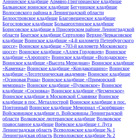
Аннинское кладбище
Армяно-Григорианское кладбище
Балканское воинское кладбище
Бегуницкое кладбище
Волосовского района в Ленинградской области
Белоостровское кладбище
Благовещенское кладбище
Богословское кладбище
Большеохтинское кладбище
Борисовское кладбище в Приозерском районе Ленинградской
области
Братское кладбище Сертолово
Верхне-Черкасовское
кладбище
Воинское кладбище «4-й километр Петербургского
шоссе»
Воинское кладбище «703-й километр Московского
шоссе»
Воинское кладбище «Аллея Гордовцев»
Воинское
кладбище «Аэропорт»
Воинское кладбище «Володарское»
Воинское кладбище «Высота Меридиан»
Воинское кладбище
«Каменка»
Воинское кладбище «Кондакопшино»
Воинское
кладбище «Лесотехническая академия»
Воинское кладбище
«Осиновая Роща»
Воинское кладбище «Приморский
мемориал»
Воинское кладбище «Пулковское»
Воинское
кладбище «Сосновка»
Воинское кладбище «Чесменское»
Воинское кладбище в Московской Славянке
Воинское
кладбище в пос. Металлострой
Воинское кладбище в пос.
Понтонный
Воинское кладбище Мемориал «Скорбящая»
Войсковицкое кладбище п. Войсковицы Ленинградской
области
Волковское лютеранское кладбище
Волковское
православное кладбище
Врёвское кладбище г. Луга
Ленинградская область
Всеволожское кладбище № 1
Ленинградская область
Всеволожское кладбище № 2