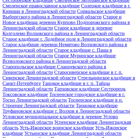
Сестрорецкое кладбище
Смоленское лютеранское кладбище
Смоленское православное кладбище
Солецкое кладбище в г.
Кириши в Ленинградской области
Сорвальское кладбище
Выборгского района в Ленинградской области
Старое и
Новое кладбища деревни Курпово Подпорожского района в
Ленинградской области
Старое кладбище в деревне
Колголемо Волховского района в Ленинградской области
Старое кладбище г. Лодейное поле в Ленинградской области
Старое кладбище деревни Немятово Волховского района в
Ленинградской области
Старое кладбище с. Паша в
Ленинградской области
Старое Муринское кладбище
Всеволожского района в Ленинградской области
Старопольское кладбище Сланцевского района в
Ленинградской области
Старосиверское кладбище в г. п.
Сиверское Ленинградской области
Стрельнинское кладбище в
Санкт-Петербурге
Таицкое кладбище в г. п. Тайцы
Ленинградской области
Тарховское кладбище Сестрорецк
Токсовское кладбище
Тосненское городское кладбище в г.
Тосно Ленинградской области
Тосненское кладбище в п.
Строение Ленинградской области
Троицкое кладбище
Труфановское кладбище г. Волхов в Ленинградской области
Угловское муниципальное кладбище в деревне Углово
Ленинградской области
Успенское кладбище Ленинградская
область
Усть-Ижорское воинское кладбище
Усть-Ижорское
кладбище
Устьинское кладбище Ленинградской области