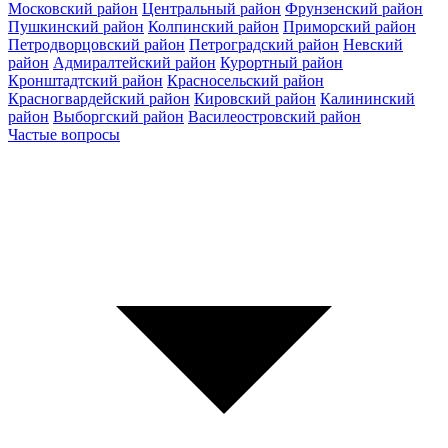
Московский район
Центральный район
Фрунзенский район
Пушкинский район
Колпинский район
Приморский район
Петродворцовский район
Петроградский район
Невский
район
Адмиралтейский район
Курортный район
Кронштадтский район
Красносельский район
Красногвардейский район
Кировский район
Калининский
район
Выборгский район
Василеостровский район
Частые вопросы