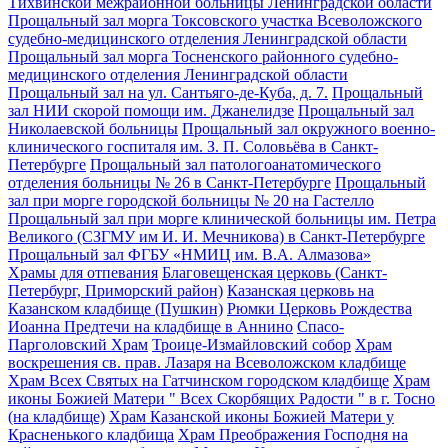
Тихвинской межрайонной больницы Ленинградской области
Прощальный зал морга Токсовского участка Всеволожского
судебно-медицинского отделения Ленинградской области
Прощальный зал морга Тосненского районного судебно-
медицинского отделения Ленинградской области
Прощальный зал на ул. Сантьяго-де-Куба, д. 7.
Прощальный
зал НИИ скорой помощи им. Джанелидзе
Прощальный зал
Николаевской больницы
Прощальный зал окружного военно-
клинического госпиталя им. З. П. Соловьёва в Санкт-
Петербурге
Прощальный зал патологоанатомического
отделения больницы № 26 в Санкт-Петербурге
Прощальный
зал при морге городской больницы № 20 на Гастелло
Прощальный зал при морге клинической больницы им. Петра
Великого (СЗГМУ им И. И. Мечникова) в Санкт-Петербурге
Прощальный зал ФГБУ «НМИЦ им. В.А. Алмазова»
Храмы для отпевания
Благовещенская церковь (Санкт-
Петербург, Приморский район)
Казанская церковь на
Казанском кладбище (Пушкин)
Рюмки Церковь Рождества
Иоанна Предтечи на кладбище в Аннино
Спасо-
Парголовский Храм
Троице-Измайловский собор
Храм
воскрешения св. прав. Лазаря на Всеволожском кладбище
Храм Всех Святых на Гатчинском городском кладбище
Храм
иконы Божией Матери " Всех Скорбящих Радости " в г. Тосно
(на кладбище)
Храм Казанской иконы Божией Матери у
Красненького кладбища
Храм Преображения Господня на