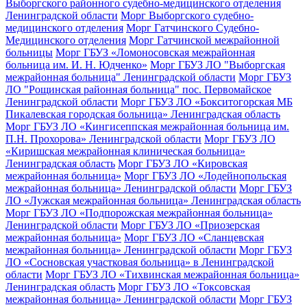
Выборгского районного судебно-медицинского отделения
Ленинградской области
Морг Выборгского судебно-
медицинского отделения
Морг Гатчинского Судебно-
Медицинского отделения
Морг Гатчинской межрайонной
больницы
Морг ГБУЗ «Ломоносовская межрайонная
больница им. И. Н. Юдченко»
Морг ГБУЗ ЛО "Выборгская
межрайонная больница" Ленинградской области
Морг ГБУЗ
ЛО "Рощинская районная больница" пос. Первомайское
Ленинградской области
Морг ГБУЗ ЛО «Бокситогорская МБ
Пикалевская городская больница» Ленинградская область
Морг ГБУЗ ЛО «Кингисеппская межрайонная больница им.
П.Н. Прохорова» Ленинградской области
Морг ГБУЗ ЛО
«Киришская межрайонная клиническая больница»
Ленинградская область
Морг ГБУЗ ЛО «Кировская
межрайонная больница»
Морг ГБУЗ ЛО «Лодейнопольская
межрайонная больница» Ленинградской области
Морг ГБУЗ
ЛО «Лужская межрайонная больница» Ленинградская область
Морг ГБУЗ ЛО «Подпорожская межрайонная больница»
Ленинградской области
Морг ГБУЗ ЛО «Приозерская
межрайонная больница»
Морг ГБУЗ ЛО «Сланцевская
межрайонная больница» Ленинградской области
Морг ГБУЗ
ЛО «Сосновская участковая больница» в Ленинградской
области
Морг ГБУЗ ЛО «Тихвинская межрайонная больница»
Ленинградская область
Морг ГБУЗ ЛО «Токсовская
межрайонная больница» Ленинградской области
Морг ГБУЗ