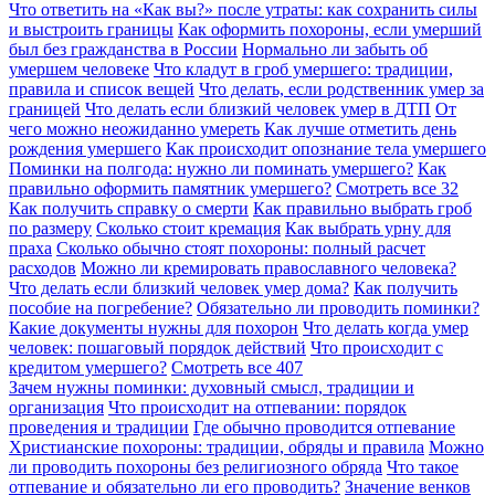
Что ответить на «Как вы?» после утраты: как сохранить силы
и выстроить границы
Как оформить похороны, если умерший
был без гражданства в России
Нормально ли забыть об
умершем человеке
Что кладут в гроб умершего: традиции,
правила и список вещей
Что делать, если родственник умер за
границей
Что делать если близкий человек умер в ДТП
От
чего можно неожиданно умереть
Как лучше отметить день
рождения умершего
Как происходит опознание тела умершего
Поминки на полгода: нужно ли поминать умершего?
Как
правильно оформить памятник умершего?
Смотреть все
32
Как получить справку о смерти
Как правильно выбрать гроб
по размеру
Сколько стоит кремация
Как выбрать урну для
праха
Сколько обычно стоят похороны: полный расчет
расходов
Можно ли кремировать православного человека?
Что делать если близкий человек умер дома?
Как получить
пособие на погребение?
Обязательно ли проводить поминки?
Какие документы нужны для похорон
Что делать когда умер
человек: пошаговый порядок действий
Что происходит с
кредитом умершего?
Смотреть все
407
Зачем нужны поминки: духовный смысл, традиции и
организация
Что происходит на отпевании: порядок
проведения и традиции
Где обычно проводится отпевание
Христианские похороны: традиции, обряды и правила
Можно
ли проводить похороны без религиозного обряда
Что такое
отпевание и обязательно ли его проводить?
Значение венков