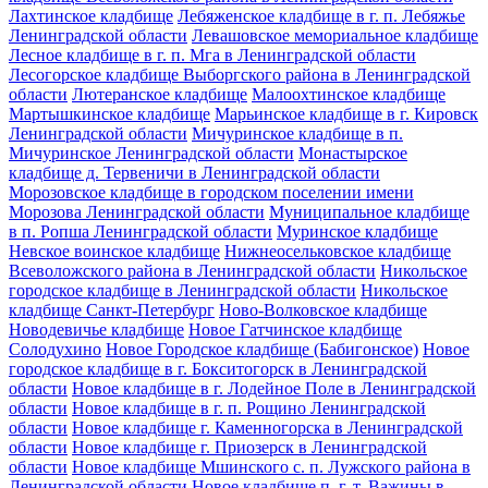
Лахтинское кладбище
Лебяженское кладбище в г. п. Лебяжье
Ленинградской области
Левашовское мемориальное кладбище
Лесное кладбище в г. п. Мга в Ленинградской области
Лесогорское кладбище Выборгского района в Ленинградской
области
Лютеранское кладбище
Малоохтинское кладбище
Мартышкинское кладбище
Марьинское кладбище в г. Кировск
Ленинградской области
Мичуринское кладбище в п.
Мичуринское Ленинградской области
Монастырское
кладбище д. Тервеничи в Ленинградской области
Морозовское кладбище в городском поселении имени
Морозова Ленинградской области
Муниципальное кладбище
в п. Ропша Ленинградской области
Муринское кладбище
Невское воинское кладбище
Нижнеосельковское кладбище
Всеволожского района в Ленинградской области
Никольское
городское кладбище в Ленинградской области
Никольское
кладбище Санкт-Петербург
Ново-Волковское кладбище
Новодевичье кладбище
Новое Гатчинское кладбище
Солодухино
Новое Городское кладбище (Бабигонское)
Новое
городское кладбище в г. Бокситогорск в Ленинградской
области
Новое кладбище в г. Лодейное Поле в Ленинградской
области
Новое кладбище в г. п. Рощино Ленинградской
области
Новое кладбище г. Каменногорска в Ленинградской
области
Новое кладбище г. Приозерск в Ленинградской
области
Новое кладбище Мшинского с. п. Лужского района в
Ленинградской области
Новое кладбище п. г. т. Важины в