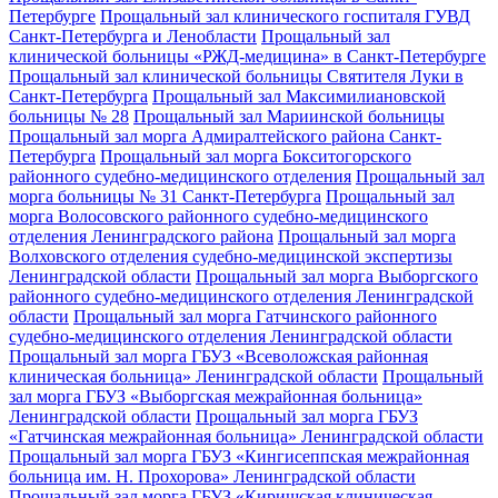
Петербурге
Прощальный зал клинического госпиталя ГУВД
Санкт-Петербурга и Ленобласти
Прощальный зал
клинической больницы «РЖД-медицина» в Санкт-Петербурге
Прощальный зал клинической больницы Святителя Луки в
Санкт-Петербурга
Прощальный зал Максимилиановской
больницы № 28
Прощальный зал Мариинской больницы
Прощальный зал морга Адмиралтейского района Санкт-
Петербурга
Прощальный зал морга Бокситогорского
районного судебно-медицинского отделения
Прощальный зал
морга больницы № 31 Санкт-Петербурга
Прощальный зал
морга Волосовского районного судебно-медицинского
отделения Ленинградского района
Прощальный зал морга
Волховского отделения судебно-медицинской экспертизы
Ленинградской области
Прощальный зал морга Выборгского
районного судебно-медицинского отделения Ленинградской
области
Прощальный зал морга Гатчинского районного
судебно-медицинского отделения Ленинградской области
Прощальный зал морга ГБУЗ «Всеволожская районная
клиническая больница» Ленинградской области
Прощальный
зал морга ГБУЗ «Выборгская межрайонная больница»
Ленинградской области
Прощальный зал морга ГБУЗ
«Гатчинская межрайонная больница» Ленинградской области
Прощальный зал морга ГБУЗ «Кингисеппская межрайонная
больница им. Н. Прохорова» Ленинградской области
Прощальный зал морга ГБУЗ «Киришская клиническая