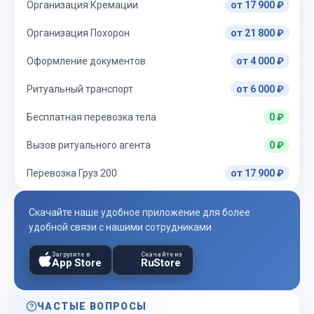
Организация Кремации
от 17 900 ₽
Организация Похорон
от 21 800 ₽
Оформление документов
от 4 000 ₽
Ритуальный транспорт
от 6 000 ₽
Бесплатная перевозка тела
0 ₽
Вызов ритуального агента
0 ₽
Перевозка Груз 200
от 17 900 ₽
Скачайте наше удобное приложение для более
удобной связи с нашими сотрудниками
Загрузите в
Скачайте из
App Store
RuStore
ЧАСТЫЕ ВОПРОСЫ