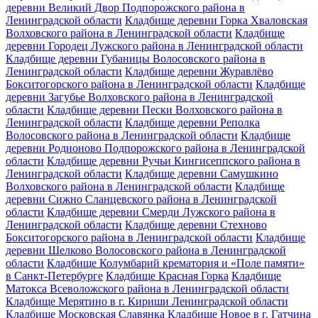
деревни Великий Двор Подпорожского района в
Ленинградской области
Кладбище деревни Горка Хваловская
Волховского района в Ленинградской области
Кладбище
деревни Городец Лужского района в Ленинградской области
Кладбище деревни Губаницы Волосовского района в
Ленинградской области
Кладбище деревни Журавлёво
Бокситогорского района в Ленинградской области
Кладбище
деревни Загубье Волховского района в Ленинградской
области
Кладбище деревни Пески Волховского района в
Ленинградской области
Кладбище деревни Реполка
Волосовского района в Ленинградской области
Кладбище
деревни Родионово Подпорожского района в Ленинградской
области
Кладбище деревни Ручьи Кингисеппского района в
Ленинградской области
Кладбище деревни Самушкино
Волховского района в Ленинградской области
Кладбище
деревни Сижно Сланцевского района в Ленинградской
области
Кладбище деревни Смерди Лужского района в
Ленинградской области
Кладбище деревни Стехново
Бокситогорского района в Ленинградской области
Кладбище
деревни Шелково Волосовского района в Ленинградской
области
Кладбище Колумбарий крематория и «Поле памяти»
в Санкт-Петербурге
Кладбище Красная Горка
Кладбище
Матокса Всеволожского района в Ленинградской области
Кладбище Мерятино в г. Кириши Ленинградской области
Кладбище Московская Славянка
Кладбище Новое в г. Гатчина