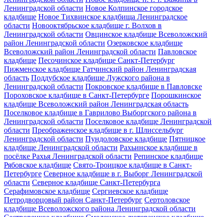
Ленинградской области
Новое Колпинское городское
кладбище
Новое Тихвинское кладбища Ленинградское
области
Новооктябрьское кладбище г. Волхов в
Ленинградской области
Овцинское кладбище Всеволожский
район Ленинградской области
Озерковское кладбище
Всеволожский район Ленинградской области
Павловское
кладбище
Песочинское кладбище Санкт-Петербург
Пижменское кладбище Гатчинский район Ленинградская
область
Поддубское кладбище Лужского района в
Ленинградской области
Покровское кладбище в Павловске
Пороховское кладбище в Санкт-Петербурге
Порошкинское
кладбище Всеволожский район Ленинградская область
Поселковое кладбище в Гаврилово Выборгского района в
Ленинградской области
Поселковое кладбище Ленинградской
области
Преображенское кладбище в г. Шлиссельбург
Ленинградской области
Пундоловское кладбище
Пятницкое
кладбище Ленинградской области
Рахьинское кладбище в
посёлке Рахья Ленинградской области
Репинское кладбище
Рябовское кладбище
Свято-Троицкое кладбище в Санкт-
Петербурге
Северное кладбище в г. Выборг Ленинградской
области
Северное кладбище Санкт-Петербурга
Серафимовское кладбище
Сергиевское кладбище
Петродворцовый район Санкт-Петербург
Сертоловское
кладбище Всеволожского района Ленинградской области