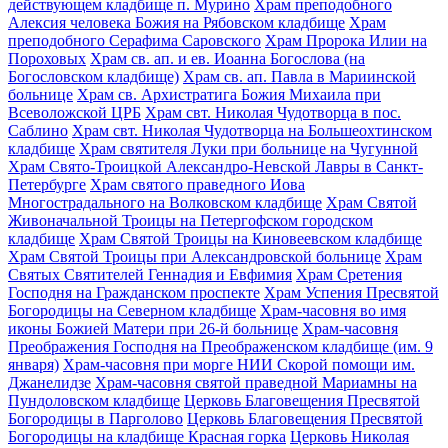
действующем кладбище п. Мурино
Храм преподобного
Алексия человека Божия на Рябовском кладбище
Храм
преподобного Серафима Саровского
Храм Пророка Илии на
Пороховых
Храм св. ап. и ев. Иоанна Богослова (на
Богословском кладбище)
Храм св. ап. Павла в Мариинской
больнице
Храм св. Архистратига Божия Михаила при
Всеволожской ЦРБ
Храм свт. Николая Чудотворца в пос.
Саблино
Храм свт. Николая Чудотворца на Большеохтинском
кладбище
Храм святителя Луки при больнице на Чугунной
Храм Свято-Троицкой Александро-Невской Лавры в Санкт-
Петербурге
Храм святого праведного Иова
Многострадального на Волковском кладбище
Храм Святой
Живоначальной Троицы на Петергофском городском
кладбище
Храм Святой Троицы на Киновеевском кладбище
Храм Святой Троицы при Александровской больнице
Храм
Святых Святителей Геннадия и Евфимия
Храм Сретения
Господня на Гражданском проспекте
Храм Успения Пресвятой
Богородицы на Северном кладбище
Храм-часовня во имя
иконы Божией Матери при 26-й больнице
Храм-часовня
Преображения Господня на Преображенском кладбище (им. 9
января)
Храм-часовня при морге НИИ Скорой помощи им.
Джанелидзе
Храм-часовня святой праведной Мариамны на
Пундоловском кладбище
Церковь Благовещения Пресвятой
Богородицы в Парголово
Церковь Благовещения Пресвятой
Богородицы на кладбище Красная горка
Церковь Николая