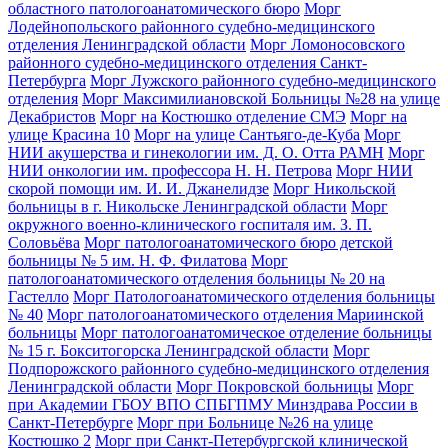
областного патологоанатомического бюро
Морг
Лодейнопольского районного судебно-медицинского
отделения Ленинградской области
Морг Ломоносовского
районного судебно-медицинского отделения Санкт-
Петербурга
Морг Лужского районного судебно-медицинского
отделения
Морг Максимилиановской Больницы №28 на улице
Декабристов
Морг на Костюшко отделение СМЭ
Морг на
улице Красина 10
Морг на улице Сантьяго-де-Куба
Морг
НИИ акушерства и гинекологии им. Д. О. Отта РАМН
Морг
НИИ онкологии им. профессора Н. Н. Петрова
Морг НИИ
скорой помощи им. И. И. Джанелидзе
Морг Никольской
больницы в г. Никольске Ленинградской области
Морг
окружного военно-клинического госпиталя им. З. П.
Соловьёва
Морг патологоанатомического бюро детской
больницы № 5 им. Н. Ф. Филатова
Морг
патологоанатомического отделения больницы № 20 на
Гастелло
Морг Патологоанатомического отделения больницы
№ 40
Морг патологоанатомического отделения Мариинской
больницы
Морг патологоанатомическое отделение больницы
№ 15 г. Бокситогорска Ленинградской области
Морг
Подпорожского районного судебно-медицинского отделения
Ленинградской области
Морг Покровской больницы
Морг
при Академии ГБОУ ВПО СПБГПМУ Минздрава России в
Санкт-Петербурге
Морг при Больнице №26 на улице
Костюшко 2
Морг при Санкт-Петербургской клинической