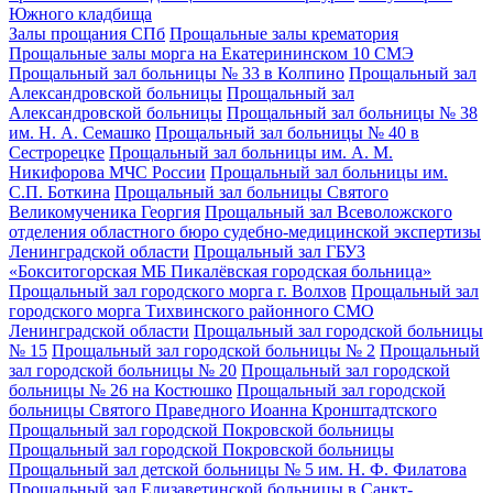
Южного кладбища
Залы прощания СПб
Прощальные залы крематория
Прощальные залы морга на Екатерининском 10 СМЭ
Прощальный зал больницы № 33 в Колпино
Прощальный зал
Александровской больницы
Прощальный зал
Александровской больницы
Прощальный зал больницы № 38
им. Н. А. Семашко
Прощальный зал больницы № 40 в
Сестрорецке
Прощальный зал больницы им. А. М.
Никифорова МЧС России
Прощальный зал больницы им.
С.П. Боткина
Прощальный зал больницы Святого
Великомученика Георгия
Прощальный зал Всеволожского
отделения областного бюро судебно-медицинской экспертизы
Ленинградской области
Прощальный зал ГБУЗ
«Бокситогорская МБ Пикалёвская городская больница»
Прощальный зал городского морга г. Волхов
Прощальный зал
городского морга Тихвинского районного СМО
Ленинградской области
Прощальный зал городской больницы
№ 15
Прощальный зал городской больницы № 2
Прощальный
зал городской больницы № 20
Прощальный зал городской
больницы № 26 на Костюшко
Прощальный зал городской
больницы Святого Праведного Иоанна Кронштадтского
Прощальный зал городской Покровской больницы
Прощальный зал городской Покровской больницы
Прощальный зал детской больницы № 5 им. Н. Ф. Филатова
Прощальный зал Елизаветинской больницы в Санкт-