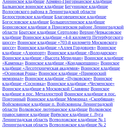
Аннинское кладбище
Армяно-Григорианское кладбище
Балканское воинское кладбище
Бегуницкое кладбище
Волосовского района в Ленинградской области
Белоостровское кладбище
Благовещенское кладбище
Богословское кладбище
Большеохтинское кладбище
Борисовское кладбище в Приозерском районе Ленинградской
области
Братское кладбище Сертолово
Верхне-Черкасовское
кладбище
Воинское кладбище «4-й километр Петербургского
шоссе»
Воинское кладбище «703-й километр Московского
шоссе»
Воинское кладбище «Аллея Гордовцев»
Воинское
кладбище «Аэропорт»
Воинское кладбище «Володарское»
Воинское кладбище «Высота Меридиан»
Воинское кладбище
«Каменка»
Воинское кладбище «Кондакопшино»
Воинское
кладбище «Лесотехническая академия»
Воинское кладбище
«Осиновая Роща»
Воинское кладбище «Приморский
мемориал»
Воинское кладбище «Пулковское»
Воинское
кладбище «Сосновка»
Воинское кладбище «Чесменское»
Воинское кладбище в Московской Славянке
Воинское
кладбище в пос. Металлострой
Воинское кладбище в пос.
Понтонный
Воинское кладбище Мемориал «Скорбящая»
Войсковицкое кладбище п. Войсковицы Ленинградской
области
Волковское лютеранское кладбище
Волковское
православное кладбище
Врёвское кладбище г. Луга
Ленинградская область
Всеволожское кладбище № 1
Ленинградская область
Всеволожское кладбище № 2