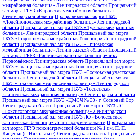
межрайонная больница» Ленинградской области
Прощальный
зал морга ГБУЗ «Кировская межрайонная больница»
Ленинградской области
Прощальный зал морга ГБУЗ
«Лодейнопольская межрайонная больница» Ленинградской
области
Прощальный зал морга ГБУЗ «Лужская межрайонная
больница» Ленинградской области
Прощальный зал морга
ГБУЗ «Подпорожская межрайонная больница» Ленинградской
области
Прощальный зал морга ГБУЗ «Приозерская
межрайонная больница» Ленинградской области
Прощальный
зал морга ГБУЗ «Рощинская районная больница» пос.
Первомайское Ленинградская область
Прощальный зал морга
ГБУЗ «Сланцевская межрайонная больница» Ленинградской
области
Прощальный зал морга ГБУЗ «Сосновская участковая
больница» Ленинградской области
Прощальный зал морга
ГБУЗ «Токсовская межрайонная больница» Ленинградской
области
Прощальный зал морга ГБУЗ «Тосненская
клиническая межрайонная больница» Ленинградской области
Прощальный зал морга ГБУЗ «ЦМСЧ № 38» г. Сосновый Бор
Ленинградская область
Прощальный зал морга ГБУЗ ЛО
«Бокситогорская межрайонная больница» Ленинградской
области
Прощальный зал морга ГБУЗ ЛО «Волосовская
клиническая больница» Ленинградской области
Прощальный
зал морга ГБУЗ психиатрической больницы № 1 им. П. П.
Кащенко (с. Никольское) Ленинградская область
Прощальный