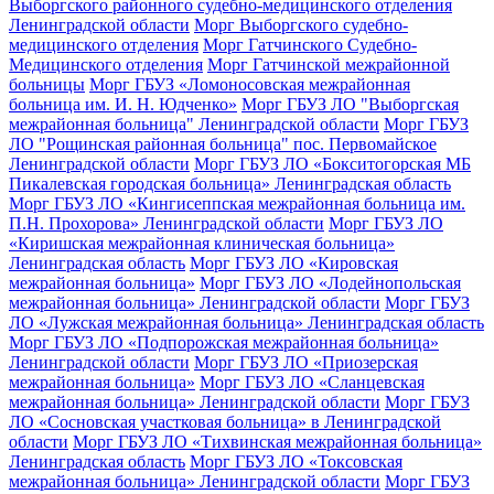
Выборгского районного судебно-медицинского отделения
Ленинградской области
Морг Выборгского судебно-
медицинского отделения
Морг Гатчинского Судебно-
Медицинского отделения
Морг Гатчинской межрайонной
больницы
Морг ГБУЗ «Ломоносовская межрайонная
больница им. И. Н. Юдченко»
Морг ГБУЗ ЛО "Выборгская
межрайонная больница" Ленинградской области
Морг ГБУЗ
ЛО "Рощинская районная больница" пос. Первомайское
Ленинградской области
Морг ГБУЗ ЛО «Бокситогорская МБ
Пикалевская городская больница» Ленинградская область
Морг ГБУЗ ЛО «Кингисеппская межрайонная больница им.
П.Н. Прохорова» Ленинградской области
Морг ГБУЗ ЛО
«Киришская межрайонная клиническая больница»
Ленинградская область
Морг ГБУЗ ЛО «Кировская
межрайонная больница»
Морг ГБУЗ ЛО «Лодейнопольская
межрайонная больница» Ленинградской области
Морг ГБУЗ
ЛО «Лужская межрайонная больница» Ленинградская область
Морг ГБУЗ ЛО «Подпорожская межрайонная больница»
Ленинградской области
Морг ГБУЗ ЛО «Приозерская
межрайонная больница»
Морг ГБУЗ ЛО «Сланцевская
межрайонная больница» Ленинградской области
Морг ГБУЗ
ЛО «Сосновская участковая больница» в Ленинградской
области
Морг ГБУЗ ЛО «Тихвинская межрайонная больница»
Ленинградская область
Морг ГБУЗ ЛО «Токсовская
межрайонная больница» Ленинградской области
Морг ГБУЗ