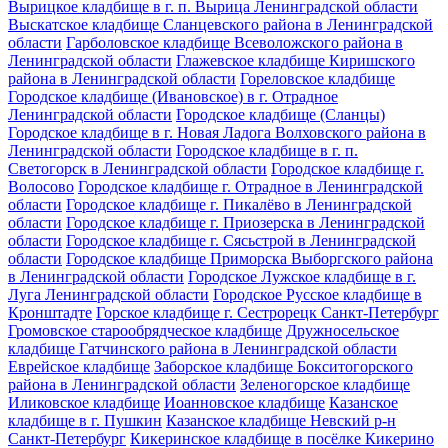
Вырицкое кладбище в г. п. Вырица Ленинградской области
Выскатское кладбище Сланцевского района в Ленинградской
области
Гарболовское кладбище Всеволожского района в
Ленинградской области
Глажевское кладбище Киришского
района в Ленинградской области
Гореловское кладбище
Городское кладбище (Ивановское) в г. Отрадное
Ленинградской области
Городское кладбище (Сланцы)
Городское кладбище в г. Новая Ладога Волховского района в
Ленинградской области
Городское кладбище в г. п.
Светогорск в Ленинградской области
Городское кладбище г.
Волосово
Городское кладбище г. Отрадное в Ленинградской
области
Городское кладбище г. Пикалёво в Ленинградской
области
Городское кладбище г. Приозерска в Ленинградской
области
Городское кладбище г. Сясьстрой в Ленинградской
области
Городское кладбище Приморска Выборгского района
в Ленинградской области
Городское Лужское кладбище в г.
Луга Ленинградской области
Городское Русское кладбище в
Кронштадте
Горское кладбище г. Сестрорецк Санкт-Петербург
Громовское старообрядческое кладбище
Дружносельское
кладбище Гатчинского района в Ленинградской области
Еврейское кладбище
Заборское кладбище Бокситогорского
района в Ленинградской области
Зеленогорское кладбище
Иликовское кладбище
Иоанновское кладбище
Казанское
кладбище в г. Пушкин
Казанское кладбище Невский р-н
Санкт-Петербург
Кикеринское кладбище в посёлке Кикерино