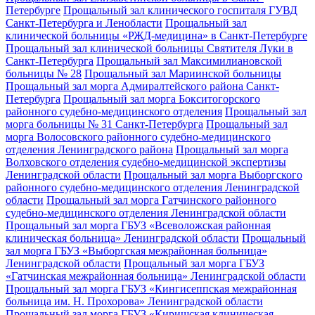
Петербурге
Прощальный зал клинического госпиталя ГУВД
Санкт-Петербурга и Ленобласти
Прощальный зал
клинической больницы «РЖД-медицина» в Санкт-Петербурге
Прощальный зал клинической больницы Святителя Луки в
Санкт-Петербурга
Прощальный зал Максимилиановской
больницы № 28
Прощальный зал Мариинской больницы
Прощальный зал морга Адмиралтейского района Санкт-
Петербурга
Прощальный зал морга Бокситогорского
районного судебно-медицинского отделения
Прощальный зал
морга больницы № 31 Санкт-Петербурга
Прощальный зал
морга Волосовского районного судебно-медицинского
отделения Ленинградского района
Прощальный зал морга
Волховского отделения судебно-медицинской экспертизы
Ленинградской области
Прощальный зал морга Выборгского
районного судебно-медицинского отделения Ленинградской
области
Прощальный зал морга Гатчинского районного
судебно-медицинского отделения Ленинградской области
Прощальный зал морга ГБУЗ «Всеволожская районная
клиническая больница» Ленинградской области
Прощальный
зал морга ГБУЗ «Выборгская межрайонная больница»
Ленинградской области
Прощальный зал морга ГБУЗ
«Гатчинская межрайонная больница» Ленинградской области
Прощальный зал морга ГБУЗ «Кингисеппская межрайонная
больница им. Н. Прохорова» Ленинградской области
Прощальный зал морга ГБУЗ «Киришская клиническая