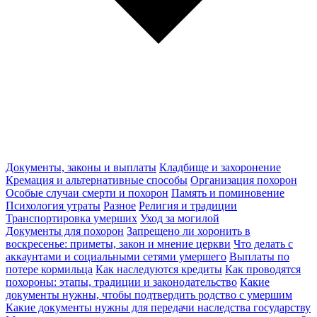
Документы, законы и выплаты
Кладбище и захоронение
Кремация и альтернативные способы
Организация похорон
Особые случаи смерти и похорон
Память и поминовение
Психология утраты
Разное
Религия и традиции
Транспортировка умерших
Уход за могилой
Документы для похорон
Запрещено ли хоронить в
воскресенье: приметы, закон и мнение церкви
Что делать с
аккаунтами и социальными сетями умершего
Выплаты по
потере кормильца
Как наследуются кредиты
Как проводятся
похороны: этапы, традиции и законодательство
Какие
документы нужны, чтобы подтвердить родство с умершим
Какие документы нужны для передачи наследства государству