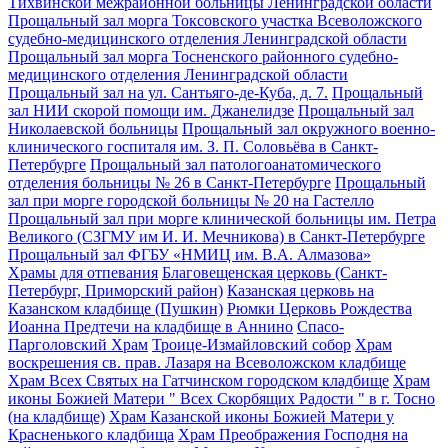
Тихвинской межрайонной больницы Ленинградской области
Прощальный зал морга Токсовского участка Всеволожского
судебно-медицинского отделения Ленинградской области
Прощальный зал морга Тосненского районного судебно-
медицинского отделения Ленинградской области
Прощальный зал на ул. Сантьяго-де-Куба, д. 7.
Прощальный
зал НИИ скорой помощи им. Джанелидзе
Прощальный зал
Николаевской больницы
Прощальный зал окружного военно-
клинического госпиталя им. З. П. Соловьёва в Санкт-
Петербурге
Прощальный зал патологоанатомического
отделения больницы № 26 в Санкт-Петербурге
Прощальный
зал при морге городской больницы № 20 на Гастелло
Прощальный зал при морге клинической больницы им. Петра
Великого (СЗГМУ им И. И. Мечникова) в Санкт-Петербурге
Прощальный зал ФГБУ «НМИЦ им. В.А. Алмазова»
Храмы для отпевания
Благовещенская церковь (Санкт-
Петербург, Приморский район)
Казанская церковь на
Казанском кладбище (Пушкин)
Рюмки Церковь Рождества
Иоанна Предтечи на кладбище в Аннино
Спасо-
Парголовский Храм
Троице-Измайловский собор
Храм
воскрешения св. прав. Лазаря на Всеволожском кладбище
Храм Всех Святых на Гатчинском городском кладбище
Храм
иконы Божией Матери " Всех Скорбящих Радости " в г. Тосно
(на кладбище)
Храм Казанской иконы Божией Матери у
Красненького кладбища
Храм Преображения Господня на