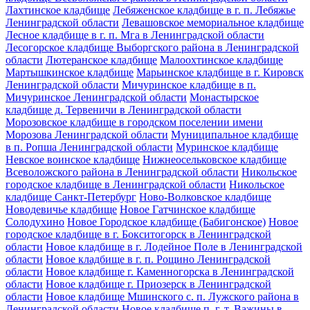
Лахтинское кладбище
Лебяженское кладбище в г. п. Лебяжье
Ленинградской области
Левашовское мемориальное кладбище
Лесное кладбище в г. п. Мга в Ленинградской области
Лесогорское кладбище Выборгского района в Ленинградской
области
Лютеранское кладбище
Малоохтинское кладбище
Мартышкинское кладбище
Марьинское кладбище в г. Кировск
Ленинградской области
Мичуринское кладбище в п.
Мичуринское Ленинградской области
Монастырское
кладбище д. Тервеничи в Ленинградской области
Морозовское кладбище в городском поселении имени
Морозова Ленинградской области
Муниципальное кладбище
в п. Ропша Ленинградской области
Муринское кладбище
Невское воинское кладбище
Нижнеосельковское кладбище
Всеволожского района в Ленинградской области
Никольское
городское кладбище в Ленинградской области
Никольское
кладбище Санкт-Петербург
Ново-Волковское кладбище
Новодевичье кладбище
Новое Гатчинское кладбище
Солодухино
Новое Городское кладбище (Бабигонское)
Новое
городское кладбище в г. Бокситогорск в Ленинградской
области
Новое кладбище в г. Лодейное Поле в Ленинградской
области
Новое кладбище в г. п. Рощино Ленинградской
области
Новое кладбище г. Каменногорска в Ленинградской
области
Новое кладбище г. Приозерск в Ленинградской
области
Новое кладбище Мшинского с. п. Лужского района в
Ленинградской области
Новое кладбище п. г. т. Важины в