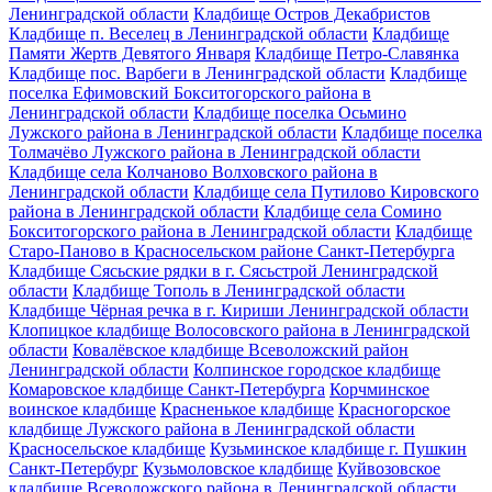
Ленинградской области
Кладбище Остров Декабристов
Кладбище п. Веселец в Ленинградской области
Кладбище
Памяти Жертв Девятого Января
Кладбище Петро-Славянка
Кладбище пос. Варбеги в Ленинградской области
Кладбище
поселка Ефимовский Бокситогорского района в
Ленинградской области
Кладбище поселка Осьмино
Лужского района в Ленинградской области
Кладбище поселка
Толмачёво Лужского района в Ленинградской области
Кладбище села Колчаново Волховского района в
Ленинградской области
Кладбище села Путилово Кировского
района в Ленинградской области
Кладбище села Сомино
Бокситогорского района в Ленинградской области
Кладбище
Старо-Паново в Красносельском районе Санкт-Петербурга
Кладбище Сясьские рядки в г. Сясьстрой Ленинградской
области
Кладбище Тополь в Ленинградской области
Кладбище Чёрная речка в г. Кириши Ленинградской области
Клопицкое кладбище Волосовского района в Ленинградской
области
Ковалёвское кладбище Всеволожский район
Ленинградской области
Колпинское городское кладбище
Комаровское кладбище Санкт-Петербурга
Корчминское
воинское кладбище
Красненькое кладбище
Красногорское
кладбище Лужского района в Ленинградской области
Красносельское кладбище
Кузьминское кладбище г. Пушкин
Санкт-Петербург
Кузьмоловское кладбище
Куйвозовское
кладбище Всеволожского района в Ленинградской области