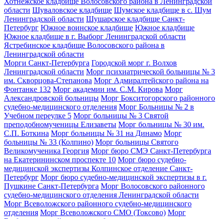
Хотнежское кладбище Волосовского района в Ленинградской
области
Шуваловское кладбище
Шумское кладбище в с. Шум
Ленинградской области
Шушарское кладбище Санкт-
Петербург
Южное воинское кладбище
Южное кладбище
Южное кладбище в г. Выборг Ленинградской области
Ястребинское кладбище Волосовского района в
Ленинградской области
Морги Санкт-Петербурга
Городской морг г. Волхов
Ленинградской области
Морг психиатрической больницы № 3
им. Скворцова-Степанова
Морг Адмиралтейского района на
Фонтанке 132
Морг академии им. С.М. Кирова
Морг
Александровской больницы
Морг Бокситогорского районного
судебно-медицинского отделения
Морг Больницы № 2 в
Учебном переулке 5
Морг больницы № 3 Святой
преподобномученицы Елизаветы
Морг больницы № 30 им.
С.П. Боткина
Морг больницы № 31 на Динамо
Морг
больницы № 33 (Колпино)
Морг больницы Святого
Великомученика Георгия
Морг бюро СМЭ Санкт-Петербурга
на Екатерининском проспекте 10
Морг бюро судебно-
медицинской экспертизы Колпинское отделение Санкт-
Петербург
Морг бюро судебно-медицинской экспертизы в г.
Пушкине Санкт-Петербурга
Морг Волосовского районного
судебно-медицинского отделения Ленинградской области
Морг Всеволожского районного судебно-медицинского
отделения
Морг Всеволожского СМО (Токсово)
Морг