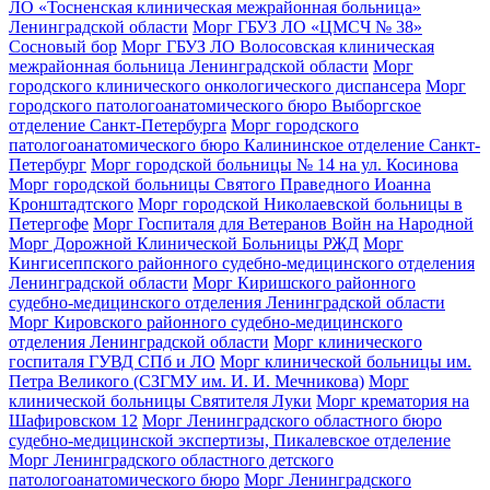
ЛО «Тосненская клиническая межрайонная больница»
Ленинградской области
Морг ГБУЗ ЛО «ЦМСЧ № 38»
Сосновый бор
Морг ГБУЗ ЛО Волосовская клиническая
межрайонная больница Ленинградской области
Морг
городского клинического онкологического диспансера
Морг
городского патологоанатомического бюро Выборгское
отделение Санкт-Петербурга
Морг городского
патологоанатомического бюро Калининское отделение Санкт-
Петербург
Морг городской больницы № 14 на ул. Косинова
Морг городской больницы Святого Праведного Иоанна
Кронштадтского
Морг городской Николаевской больницы в
Петергофе
Морг Госпиталя для Ветеранов Войн на Народной
Морг Дорожной Клинической Больницы РЖД
Морг
Кингисеппского районного судебно-медицинского отделения
Ленинградской области
Морг Киришского районного
судебно-медицинского отделения Ленинградской области
Морг Кировского районного судебно-медицинского
отделения Ленинградской области
Морг клинического
госпиталя ГУВД СПб и ЛО
Морг клинической больницы им.
Петра Великого (СЗГМУ им. И. И. Мечникова)
Морг
клинической больницы Святителя Луки
Морг крематория на
Шафировском 12
Морг Ленинградского областного бюро
судебно-медицинской экспертизы, Пикалевское отделение
Морг Ленинградского областного детского
патологоанатомического бюро
Морг Ленинградского