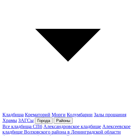
Кладбища
Крематорий
Морги
Колумбарии
Залы прощания
Храмы
ЗАГСы
Города
Районы
Все кладбища СПб
Александровское кладбище
Алексеевское
кладбище Волховского района в Ленинградской области