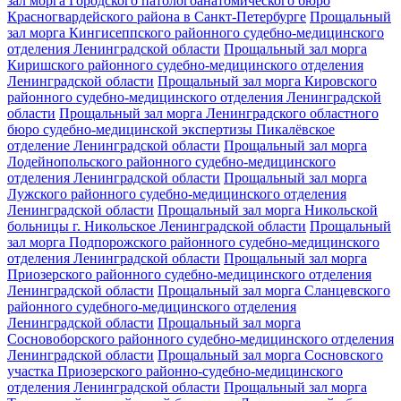
зал морга Городского патологоанатомического бюро
Красногвардейского района в Санкт-Петербурге
Прощальный
зал морга Кингисеппского районного судебно-медицинского
отделения Ленинградской области
Прощальный зал морга
Киришского районного судебно-медицинского отделения
Ленинградской области
Прощальный зал морга Кировского
районного судебно-медицинского отделения Ленинградской
области
Прощальный зал морга Ленинградского областного
бюро судебно-медицинской экспертизы Пикалёвское
отделение Ленинградской области
Прощальный зал морга
Лодейнопольского районного судебно-медицинского
отделения Ленинградской области
Прощальный зал морга
Лужского районного судебно-медицинского отделения
Ленинградской области
Прощальный зал морга Никольской
больницы г. Никольское Ленинградской области
Прощальный
зал морга Подпорожского районного судебно-медицинского
отделения Ленинградской области
Прощальный зал морга
Приозерского районного судебно-медицинского отделения
Ленинградской области
Прощальный зал морга Сланцевского
районного судебного-медицинского отделения
Ленинградской области
Прощальный зал морга
Сосновоборского районного судебно-медицинского отделения
Ленинградской области
Прощальный зал морга Сосновского
участка Приозерского районно-судебно-медицинского
отделения Ленинградской области
Прощальный зал морга