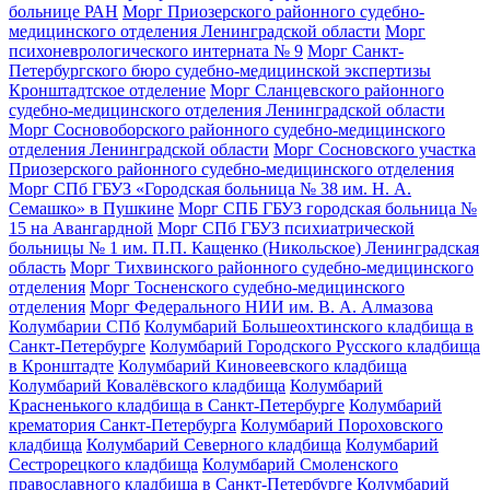
больнице РАН
Морг Приозерского районного судебно-
медицинского отделения Ленинградской области
Морг
психоневрологического интерната № 9
Морг Санкт-
Петербургского бюро судебно-медицинской экспертизы
Кронштадтское отделение
Морг Сланцевского районного
судебно-медицинского отделения Ленинградской области
Морг Сосновоборского районного судебно-медицинского
отделения Ленинградской области
Морг Сосновского участка
Приозерского районного судебно-медицинского отделения
Морг СПб ГБУЗ «Городская больница № 38 им. Н. А.
Семашко» в Пушкине
Морг СПБ ГБУЗ городская больница №
15 на Авангардной
Морг СПб ГБУЗ психиатрической
больницы № 1 им. П.П. Кащенко (Никольское) Ленинградская
область
Морг Тихвинского районного судебно-медицинского
отделения
Морг Тосненского судебно-медицинского
отделения
Морг Федерального НИИ им. В. А. Алмазова
Колумбарии СПб
Колумбарий Большеохтинского кладбища в
Санкт-Петербурге
Колумбарий Городского Русского кладбища
в Кронштадте
Колумбарий Киновеевского кладбища
Колумбарий Ковалёвского кладбища
Колумбарий
Красненького кладбища в Санкт-Петербурге
Колумбарий
крематория Cанкт-Петербурга
Колумбарий Пороховского
кладбища
Колумбарий Северного кладбища
Колумбарий
Сестрорецкого кладбища
Колумбарий Смоленского
православного кладбища в Санкт-Петербурге
Колумбарий