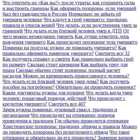
Что ответить на «Как вы?» после утраты: как сохранить силы
и выстроить границы
Как оформить похороны, если умерший
был без гражданства в России
Нормально ли забыть об
умершем человеке
Что кладут в гроб умершего: традиции,
правила и список вещей
Что делать, если родственник умер за
границей
Что делать если близкий человек умер в ДТП
От
чего можно неожиданно умереть
Как лучше отметить день
рождения умершего
Как происходит опознание тела умершего
Поминки на полгода: нужно ли поминать умершего?
Как
правильно оформить памятник умершего?
Смотреть все
32
Как получить справку о смерти
Как правильно выбрать гроб
по размеру
Сколько стоит кремация
Как выбрать урну для
праха
Сколько обычно стоят похороны: полный расчет
расходов
Можно ли кремировать православного человека?
Что делать если близкий человек умер дома?
Как получить
пособие на погребение?
Обязательно ли проводить поминки?
Какие документы нужны для похорон
Что делать когда умер
человек: пошаговый порядок действий
Что происходит с
кредитом умершего?
Смотреть все
407
Зачем нужны поминки: духовный смысл, традиции и
организация
Что происходит на отпевании: порядок
проведения и традиции
Где обычно проводится отпевание
Христианские похороны: традиции, обряды и правила
Можно
ли проводить похороны без религиозного обряда
Что такое
отпевание и обязательно ли его проводить?
Значение венков