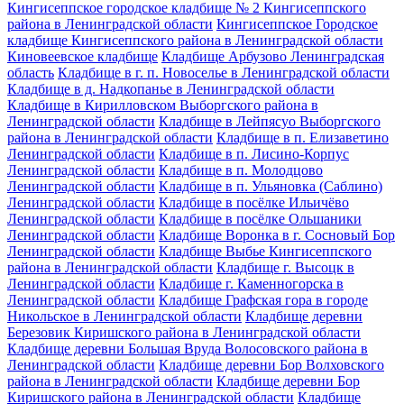
Кингисеппское городское кладбище № 2 Кингисеппского
района в Ленинградской области
Кингисеппское Городское
кладбище Кингисеппского района в Ленинградской области
Киновеевское кладбище
Кладбище Арбузово Ленинградская
область
Кладбище в г. п. Новоселье в Ленинградской области
Кладбище в д. Надкопанье в Ленинградской области
Кладбище в Кирилловском Выборгского района в
Ленинградской области
Кладбище в Лейпясуо Выборгского
района в Ленинградской области
Кладбище в п. Елизаветино
Ленинградской области
Кладбище в п. Лисино-Корпус
Ленинградской области
Кладбище в п. Молодцово
Ленинградской области
Кладбище в п. Ульяновка (Саблино)
Ленинградской области
Кладбище в посёлке Ильичёво
Ленинградской области
Кладбище в посёлке Ольшаники
Ленинградской области
Кладбище Воронка в г. Сосновый Бор
Ленинградской области
Кладбище Выбье Кингисеппского
района в Ленинградской области
Кладбище г. Высоцк в
Ленинградской области
Кладбище г. Каменногорска в
Ленинградской области
Кладбище Графская гора в городе
Никольское в Ленинградской области
Кладбище деревни
Березовик Киришского района в Ленинградской области
Кладбище деревни Большая Вруда Волосовского района в
Ленинградской области
Кладбище деревни Бор Волховского
района в Ленинградской области
Кладбище деревни Бор
Киришского района в Ленинградской области
Кладбище