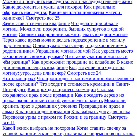
Можно ли получить наследство если наследодатель еще жив?
Какие документы нужны для похорон
Как правильно
оформить наследство
Какие выплаты положены матери-
одиночке?
Смотреть все
25
Зачем ставят свечи на кладбище
Что делать при обвале
могилы
Можно ли похоронить бывших супругов в одной
могиле
Сколько захоронений можно делать в одной могиле
Через какое время можно делать подзахоронение в могилу
родственника
О чём нужно знать перед подзахоронением к
родственникам
Украшение могилы зимой
Как украсить место
захоронения своими руками?
Что такое участок и могила: в
чём разница?
Как происходит прощание на кладбище
В какие
дни нельзя посещать кладбище
Когда лучше приходить на
могилу: утро, день или вечер?
Смотреть все
24
Что такое прах?
Что происходит с костями и ногтями человека
после кремации?
Что входит в стоимость кремации в Санкт-
Петербурге
Как проходит процесс кремации
Сколько
сохраняется прах после кремации
Как посадить дерево из
праха: экологичный способ увековечить память
Можно ли
хранить прах в домашних условиях
Превращение праха в
алмаз
Как происходит кремация
Как выбрать урну для праха
Перевозка урны с прахом по России и за границу
Смотреть
все
11
Какой венок выбрать на похороны
Когда ставить свечку за
упокой: канонические сроки, правила и современная практика