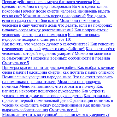
Первые действия после смерти близкого человека
Как
одевают покойного перед похоронами
Во что одеваться на
похороны
Почему после смерти человека начинаешь видеть
его во сне?
Можно ли есть перед похоронами?
Что делать,
если вы рады смерти близкого?
Можно ли похоронить
человека в саду частного дома
Что делать, если на похоронах
началась ссора между родственниками?
Как попрощаться с
человеком, с которым не помирился
Как организовать
недорогие похороны
Смотреть все
110
Как понять, что человек думает о самоубийстве?
Как говорить
с человеком, который думает о самоубийстве?
Как вести себя с
человеком, который медленно умирает?
Можно ли молиться
за самоубийцу?
Похороны военных: особенности и правила
Смотреть все
5
Примеры красивых цитат для надгробия: Как выбрать вечные
слова памяти
Годовщина смерти: как почтить память близкого
Поминальные угощения народов мира
Что не стоит говорить
на поминках: правила этикета
Можно ли не проводить
поминки
Меню на поминки: что готовить и почему
Как
написать некролог: пошаговое руководство
Как устроить
уголок памяти дома: пошаговое руководство
Как правильно
провести первый поминальный день
Организация поминок в
условиях конфликта между родственниками
Как правильно
выразить соболезнования
Смотреть все
11
Можно ли пустить воздушный шар с письмом к умершему?