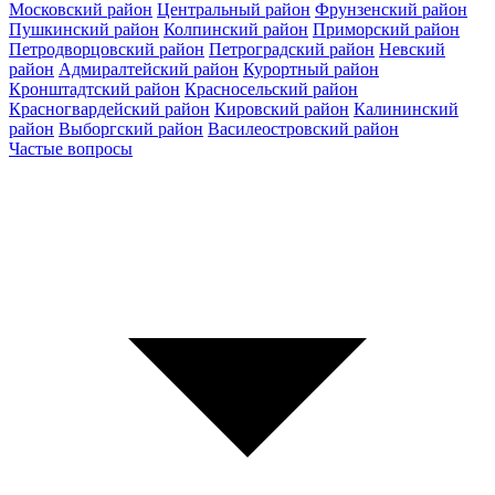
Московский район
Центральный район
Фрунзенский район
Пушкинский район
Колпинский район
Приморский район
Петродворцовский район
Петроградский район
Невский
район
Адмиралтейский район
Курортный район
Кронштадтский район
Красносельский район
Красногвардейский район
Кировский район
Калининский
район
Выборгский район
Василеостровский район
Частые вопросы