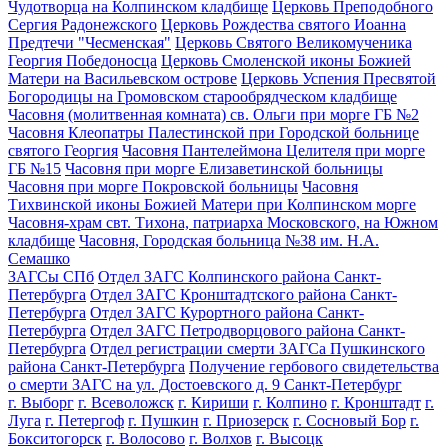
Чудотворца на Колпинском кладбище
Церковь Преподобного
Сергия Радонежского
Церковь Рождества святого Иоанна
Предтечи "Чесменская"
Церковь Святого Великомученика
Георгия Победоносца
Церковь Смоленской иконы Божией
Матери на Васильевском острове
Церковь Успения Пресвятой
Богородицы на Громовском старообрядческом кладбище
Часовня (молитвенная комната) св. Ольги при морге ГБ №2
Часовня Клеопатры Палестинской при Городской больнице
святого Георгия
Часовня Пантелеймона Целителя при морге
ГБ №15
Часовня при морге Елизаветинской больницы
Часовня при морге Покровской больницы
Часовня
Тихвинской иконы Божией Матери при Колпинском морге
Часовня-храм свт. Тихона, патриарха Московского, на Южном
кладбище
Часовня, Городская больница №38 им. Н.А.
Семашко
ЗАГСы СПб
Отдел ЗАГС Колпинского района Санкт-
Петербурга
Отдел ЗАГС Кронштадтского района Санкт-
Петербурга
Отдел ЗАГС Курортного района Санкт-
Петербурга
Отдел ЗАГС Петродворцового района Санкт-
Петербурга
Отдел регистрации смерти ЗАГСа Пушкинского
района Санкт-Петербурга
Получение гербового свидетельства
о смерти ЗАГС на ул. Достоевского д. 9 Санкт-Петербург
г. Выборг
г. Всеволожск
г. Кириши
г. Колпино
г. Кронштадт
г.
Луга
г. Петергоф
г. Пушкин
г. Приозерск
г. Сосновый Бор
г.
Бокситогорск
г. Волосово
г. Волхов
г. Высоцк