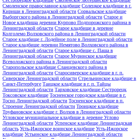
Сестрорецкое кладбище
Смоленское лютеранское кладбище
Смоленское православное кладбище
Солецкое кладбище в г.
Кириши в Ленинградской области
Сорвальское кладбище
Выборгского района в Ленинградской области
Старое и
Новое кладбища деревни Курпово Подпорожского района в
Ленинградской области
Старое кладбище в деревне
Колголемо Волховского района в Ленинградской области
Старое кладбище г. Лодейное поле в Ленинградской области
Старое кладбище деревни Немятово Волховского района в
Ленинградской области
Старое кладбище с. Паша в
Ленинградской области
Старое Муринское кладбище
Всеволожского района в Ленинградской области
Старопольское кладбище Сланцевского района в
Ленинградской области
Старосиверское кладбище в г. п.
Сиверское Ленинградской области
Стрельнинское кладбище в
Санкт-Петербурге
Таицкое кладбище в г. п. Тайцы
Ленинградской области
Тарховское кладбище Сестрорецк
Токсовское кладбище
Тосненское городское кладбище в г.
Тосно Ленинградской области
Тосненское кладбище в п.
Строение Ленинградской области
Троицкое кладбище
Труфановское кладбище г. Волхов в Ленинградской области
Угловское муниципальное кладбище в деревне Углово
Ленинградской области
Успенское кладбище Ленинградская
область
Усть-Ижорское воинское кладбище
Усть-Ижорское
кладбище
Устьинское кладбище Ленинградской области