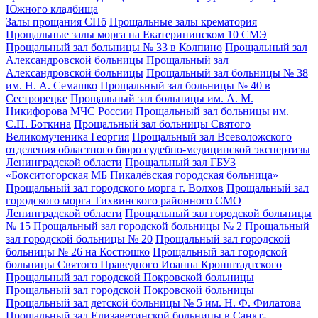
Южного кладбища
Залы прощания СПб
Прощальные залы крематория
Прощальные залы морга на Екатерининском 10 СМЭ
Прощальный зал больницы № 33 в Колпино
Прощальный зал
Александровской больницы
Прощальный зал
Александровской больницы
Прощальный зал больницы № 38
им. Н. А. Семашко
Прощальный зал больницы № 40 в
Сестрорецке
Прощальный зал больницы им. А. М.
Никифорова МЧС России
Прощальный зал больницы им.
С.П. Боткина
Прощальный зал больницы Святого
Великомученика Георгия
Прощальный зал Всеволожского
отделения областного бюро судебно-медицинской экспертизы
Ленинградской области
Прощальный зал ГБУЗ
«Бокситогорская МБ Пикалёвская городская больница»
Прощальный зал городского морга г. Волхов
Прощальный зал
городского морга Тихвинского районного СМО
Ленинградской области
Прощальный зал городской больницы
№ 15
Прощальный зал городской больницы № 2
Прощальный
зал городской больницы № 20
Прощальный зал городской
больницы № 26 на Костюшко
Прощальный зал городской
больницы Святого Праведного Иоанна Кронштадтского
Прощальный зал городской Покровской больницы
Прощальный зал городской Покровской больницы
Прощальный зал детской больницы № 5 им. Н. Ф. Филатова
Прощальный зал Елизаветинской больницы в Санкт-