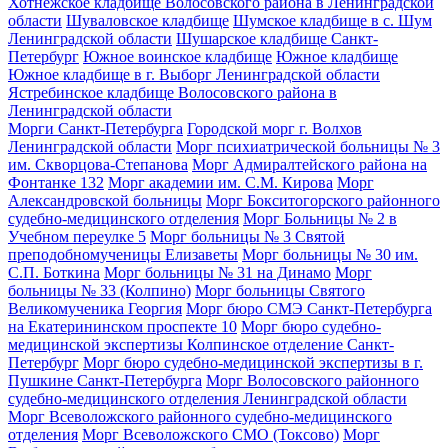
Хотнежское кладбище Волосовского района в Ленинградской
области
Шуваловское кладбище
Шумское кладбище в с. Шум
Ленинградской области
Шушарское кладбище Санкт-
Петербург
Южное воинское кладбище
Южное кладбище
Южное кладбище в г. Выборг Ленинградской области
Ястребинское кладбище Волосовского района в
Ленинградской области
Морги Санкт-Петербурга
Городской морг г. Волхов
Ленинградской области
Морг психиатрической больницы № 3
им. Скворцова-Степанова
Морг Адмиралтейского района на
Фонтанке 132
Морг академии им. С.М. Кирова
Морг
Александровской больницы
Морг Бокситогорского районного
судебно-медицинского отделения
Морг Больницы № 2 в
Учебном переулке 5
Морг больницы № 3 Святой
преподобномученицы Елизаветы
Морг больницы № 30 им.
С.П. Боткина
Морг больницы № 31 на Динамо
Морг
больницы № 33 (Колпино)
Морг больницы Святого
Великомученика Георгия
Морг бюро СМЭ Санкт-Петербурга
на Екатерининском проспекте 10
Морг бюро судебно-
медицинской экспертизы Колпинское отделение Санкт-
Петербург
Морг бюро судебно-медицинской экспертизы в г.
Пушкине Санкт-Петербурга
Морг Волосовского районного
судебно-медицинского отделения Ленинградской области
Морг Всеволожского районного судебно-медицинского
отделения
Морг Всеволожского СМО (Токсово)
Морг