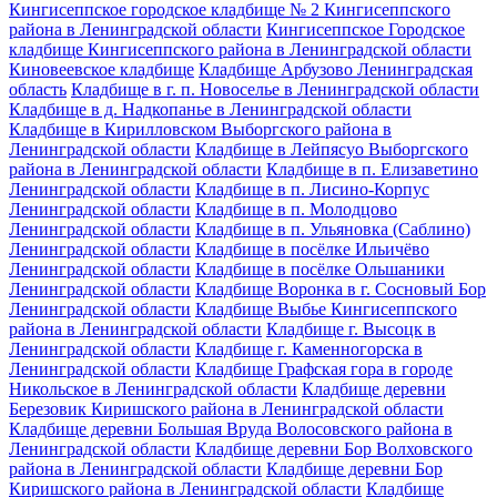
Кингисеппское городское кладбище № 2 Кингисеппского
района в Ленинградской области
Кингисеппское Городское
кладбище Кингисеппского района в Ленинградской области
Киновеевское кладбище
Кладбище Арбузово Ленинградская
область
Кладбище в г. п. Новоселье в Ленинградской области
Кладбище в д. Надкопанье в Ленинградской области
Кладбище в Кирилловском Выборгского района в
Ленинградской области
Кладбище в Лейпясуо Выборгского
района в Ленинградской области
Кладбище в п. Елизаветино
Ленинградской области
Кладбище в п. Лисино-Корпус
Ленинградской области
Кладбище в п. Молодцово
Ленинградской области
Кладбище в п. Ульяновка (Саблино)
Ленинградской области
Кладбище в посёлке Ильичёво
Ленинградской области
Кладбище в посёлке Ольшаники
Ленинградской области
Кладбище Воронка в г. Сосновый Бор
Ленинградской области
Кладбище Выбье Кингисеппского
района в Ленинградской области
Кладбище г. Высоцк в
Ленинградской области
Кладбище г. Каменногорска в
Ленинградской области
Кладбище Графская гора в городе
Никольское в Ленинградской области
Кладбище деревни
Березовик Киришского района в Ленинградской области
Кладбище деревни Большая Вруда Волосовского района в
Ленинградской области
Кладбище деревни Бор Волховского
района в Ленинградской области
Кладбище деревни Бор
Киришского района в Ленинградской области
Кладбище