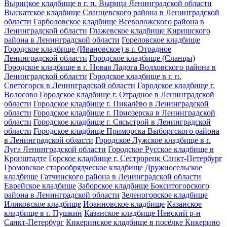
Вырицкое кладбище в г. п. Вырица Ленинградской области
Выскатское кладбище Сланцевского района в Ленинградской
области
Гарболовское кладбище Всеволожского района в
Ленинградской области
Глажевское кладбище Киришского
района в Ленинградской области
Гореловское кладбище
Городское кладбище (Ивановское) в г. Отрадное
Ленинградской области
Городское кладбище (Сланцы)
Городское кладбище в г. Новая Ладога Волховского района в
Ленинградской области
Городское кладбище в г. п.
Светогорск в Ленинградской области
Городское кладбище г.
Волосово
Городское кладбище г. Отрадное в Ленинградской
области
Городское кладбище г. Пикалёво в Ленинградской
области
Городское кладбище г. Приозерска в Ленинградской
области
Городское кладбище г. Сясьстрой в Ленинградской
области
Городское кладбище Приморска Выборгского района
в Ленинградской области
Городское Лужское кладбище в г.
Луга Ленинградской области
Городское Русское кладбище в
Кронштадте
Горское кладбище г. Сестрорецк Санкт-Петербург
Громовское старообрядческое кладбище
Дружносельское
кладбище Гатчинского района в Ленинградской области
Еврейское кладбище
Заборское кладбище Бокситогорского
района в Ленинградской области
Зеленогорское кладбище
Иликовское кладбище
Иоанновское кладбище
Казанское
кладбище в г. Пушкин
Казанское кладбище Невский р-н
Санкт-Петербург
Кикеринское кладбище в посёлке Кикерино