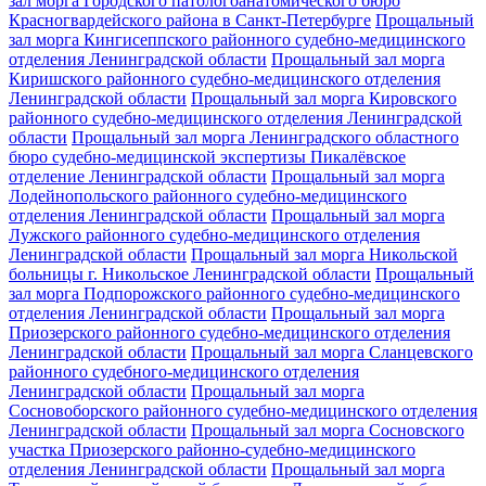
зал морга Городского патологоанатомического бюро
Красногвардейского района в Санкт-Петербурге
Прощальный
зал морга Кингисеппского районного судебно-медицинского
отделения Ленинградской области
Прощальный зал морга
Киришского районного судебно-медицинского отделения
Ленинградской области
Прощальный зал морга Кировского
районного судебно-медицинского отделения Ленинградской
области
Прощальный зал морга Ленинградского областного
бюро судебно-медицинской экспертизы Пикалёвское
отделение Ленинградской области
Прощальный зал морга
Лодейнопольского районного судебно-медицинского
отделения Ленинградской области
Прощальный зал морга
Лужского районного судебно-медицинского отделения
Ленинградской области
Прощальный зал морга Никольской
больницы г. Никольское Ленинградской области
Прощальный
зал морга Подпорожского районного судебно-медицинского
отделения Ленинградской области
Прощальный зал морга
Приозерского районного судебно-медицинского отделения
Ленинградской области
Прощальный зал морга Сланцевского
районного судебного-медицинского отделения
Ленинградской области
Прощальный зал морга
Сосновоборского районного судебно-медицинского отделения
Ленинградской области
Прощальный зал морга Сосновского
участка Приозерского районно-судебно-медицинского
отделения Ленинградской области
Прощальный зал морга