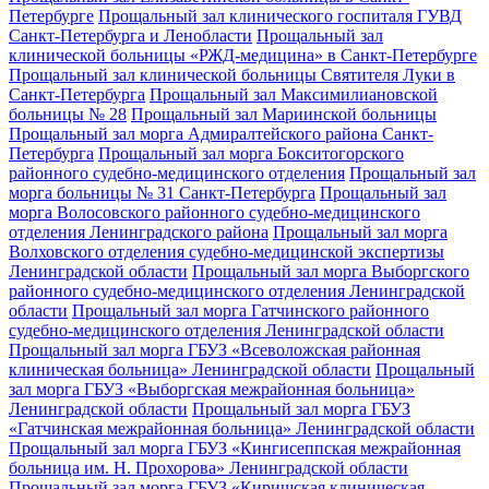
Петербурге
Прощальный зал клинического госпиталя ГУВД
Санкт-Петербурга и Ленобласти
Прощальный зал
клинической больницы «РЖД-медицина» в Санкт-Петербурге
Прощальный зал клинической больницы Святителя Луки в
Санкт-Петербурга
Прощальный зал Максимилиановской
больницы № 28
Прощальный зал Мариинской больницы
Прощальный зал морга Адмиралтейского района Санкт-
Петербурга
Прощальный зал морга Бокситогорского
районного судебно-медицинского отделения
Прощальный зал
морга больницы № 31 Санкт-Петербурга
Прощальный зал
морга Волосовского районного судебно-медицинского
отделения Ленинградского района
Прощальный зал морга
Волховского отделения судебно-медицинской экспертизы
Ленинградской области
Прощальный зал морга Выборгского
районного судебно-медицинского отделения Ленинградской
области
Прощальный зал морга Гатчинского районного
судебно-медицинского отделения Ленинградской области
Прощальный зал морга ГБУЗ «Всеволожская районная
клиническая больница» Ленинградской области
Прощальный
зал морга ГБУЗ «Выборгская межрайонная больница»
Ленинградской области
Прощальный зал морга ГБУЗ
«Гатчинская межрайонная больница» Ленинградской области
Прощальный зал морга ГБУЗ «Кингисеппская межрайонная
больница им. Н. Прохорова» Ленинградской области
Прощальный зал морга ГБУЗ «Киришская клиническая