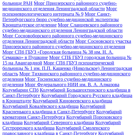
больнице РАН
Морг Приозерского районного судебно-
медицинского отделения Ленинградской области
Морг
психоневрологического интерната № 9
Морг Санкт-
Петербургского бюро судебно-медицинской экспертизы
Кронштадтское отделение
Морг Сланцевского районного
судебно-медицинского отделения Ленинградской области
Морг Сосновоборского районного судебно-медицинского
отделения Ленинградской области
Морг Сосновского участка
Приозерского районного судебно-медицинского отделения
Морг СПб ГБУЗ «Городская больница № 38 им. Н. А.
Семашко» в Пушкине
Морг СПБ ГБУЗ городская больница №
15 на Авангардной
Морг СПб ГБУЗ психиатрической
больницы № 1 им. П.П. Кащенко (Никольское) Ленинградская
область
Морг Тихвинского районного судебно-медицинского
отделения
Морг Тосненского судебно-медицинского
отделения
Морг Федерального НИИ им. В. А. Алмазова
Колумбарии СПб
Колумбарий Большеохтинского кладбища в
Санкт-Петербурге
Колумбарий Городского Русского кладбища
в Кронштадте
Колумбарий Киновеевского кладбища
Колумбарий Ковалёвского кладбища
Колумбарий
Красненького кладбища в Санкт-Петербурге
Колумбарий
крематория Cанкт-Петербурга
Колумбарий Пороховского
кладбища
Колумбарий Северного кладбища
Колумбарий
Сестрорецкого кладбища
Колумбарий Смоленского
православного кладбища в Санкт-Петербурге
Колумбарий