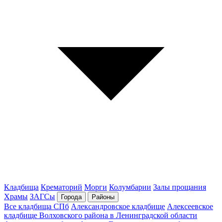
Кладбища
Крематорий
Морги
Колумбарии
Залы прощания
Храмы
ЗАГСы
Города
Районы
Все кладбища СПб
Александровское кладбище
Алексеевское
кладбище Волховского района в Ленинградской области