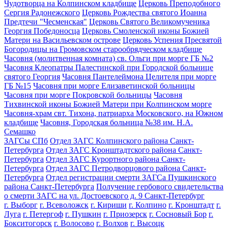
Чудотворца на Колпинском кладбище
Церковь Преподобного
Сергия Радонежского
Церковь Рождества святого Иоанна
Предтечи "Чесменская"
Церковь Святого Великомученика
Георгия Победоносца
Церковь Смоленской иконы Божией
Матери на Васильевском острове
Церковь Успения Пресвятой
Богородицы на Громовском старообрядческом кладбище
Часовня (молитвенная комната) св. Ольги при морге ГБ №2
Часовня Клеопатры Палестинской при Городской больнице
святого Георгия
Часовня Пантелеймона Целителя при морге
ГБ №15
Часовня при морге Елизаветинской больницы
Часовня при морге Покровской больницы
Часовня
Тихвинской иконы Божией Матери при Колпинском морге
Часовня-храм свт. Тихона, патриарха Московского, на Южном
кладбище
Часовня, Городская больница №38 им. Н.А.
Семашко
ЗАГСы СПб
Отдел ЗАГС Колпинского района Санкт-
Петербурга
Отдел ЗАГС Кронштадтского района Санкт-
Петербурга
Отдел ЗАГС Курортного района Санкт-
Петербурга
Отдел ЗАГС Петродворцового района Санкт-
Петербурга
Отдел регистрации смерти ЗАГСа Пушкинского
района Санкт-Петербурга
Получение гербового свидетельства
о смерти ЗАГС на ул. Достоевского д. 9 Санкт-Петербург
г. Выборг
г. Всеволожск
г. Кириши
г. Колпино
г. Кронштадт
г.
Луга
г. Петергоф
г. Пушкин
г. Приозерск
г. Сосновый Бор
г.
Бокситогорск
г. Волосово
г. Волхов
г. Высоцк