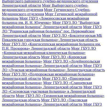
Выборгского районного судебно-медицинского отделения
Ленинградской области
Морг Выборгского судебно-
медицинского отделения
Морг Гатчинского Судебно-
Медицинского отделения
Морг Гатчинской межрайонной
больницы
Морг ГБУЗ «Ломоносовская межрайонная
больница им. И. Н. Юдченко»
Морг ГБУЗ ЛО "Выборгская
межрайонная больница" Ленинградской области
Морг ГБУЗ
ЛО "Рощинская районная больница" пос. Первомайское
Ленинградской области
Морг ГБУЗ ЛО «Бокситогорская МБ
Пикалевская городская больница» Ленинградская область
Морг ГБУЗ ЛО «Кингисеппская межрайонная больница им.
П.Н. Прохорова» Ленинградской области
Морг ГБУЗ ЛО
«Киришская межрайонная клиническая больница»
Ленинградская область
Морг ГБУЗ ЛО «Кировская
межрайонная больница»
Морг ГБУЗ ЛО «Лодейнопольская
межрайонная больница» Ленинградской области
Морг ГБУЗ
ЛО «Лужская межрайонная больница» Ленинградская область
Морг ГБУЗ ЛО «Подпорожская межрайонная больница»
Ленинградской области
Морг ГБУЗ ЛО «Приозерская
межрайонная больница»
Морг ГБУЗ ЛО «Сланцевская
межрайонная больница» Ленинградской области
Морг ГБУЗ
ЛО «Сосновская участковая больница» в Ленинградской
области
Морг ГБУЗ ЛО «Тихвинская межрайонная больница»
Ленинградская область
Морг ГБУЗ ЛО «Токсовская
межрайонная больница» Ленинградской области
Морг ГБУЗ