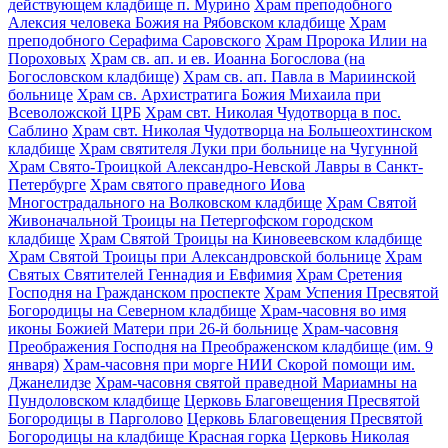
действующем кладбище п. Мурино
Храм преподобного
Алексия человека Божия на Рябовском кладбище
Храм
преподобного Серафима Саровского
Храм Пророка Илии на
Пороховых
Храм св. ап. и ев. Иоанна Богослова (на
Богословском кладбище)
Храм св. ап. Павла в Мариинской
больнице
Храм св. Архистратига Божия Михаила при
Всеволожской ЦРБ
Храм свт. Николая Чудотворца в пос.
Саблино
Храм свт. Николая Чудотворца на Большеохтинском
кладбище
Храм святителя Луки при больнице на Чугунной
Храм Свято-Троицкой Александро-Невской Лавры в Санкт-
Петербурге
Храм святого праведного Иова
Многострадального на Волковском кладбище
Храм Святой
Живоначальной Троицы на Петергофском городском
кладбище
Храм Святой Троицы на Киновеевском кладбище
Храм Святой Троицы при Александровской больнице
Храм
Святых Святителей Геннадия и Евфимия
Храм Сретения
Господня на Гражданском проспекте
Храм Успения Пресвятой
Богородицы на Северном кладбище
Храм-часовня во имя
иконы Божией Матери при 26-й больнице
Храм-часовня
Преображения Господня на Преображенском кладбище (им. 9
января)
Храм-часовня при морге НИИ Скорой помощи им.
Джанелидзе
Храм-часовня святой праведной Мариамны на
Пундоловском кладбище
Церковь Благовещения Пресвятой
Богородицы в Парголово
Церковь Благовещения Пресвятой
Богородицы на кладбище Красная горка
Церковь Николая