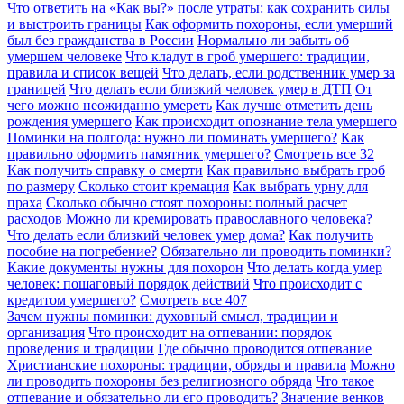
Что ответить на «Как вы?» после утраты: как сохранить силы
и выстроить границы
Как оформить похороны, если умерший
был без гражданства в России
Нормально ли забыть об
умершем человеке
Что кладут в гроб умершего: традиции,
правила и список вещей
Что делать, если родственник умер за
границей
Что делать если близкий человек умер в ДТП
От
чего можно неожиданно умереть
Как лучше отметить день
рождения умершего
Как происходит опознание тела умершего
Поминки на полгода: нужно ли поминать умершего?
Как
правильно оформить памятник умершего?
Смотреть все
32
Как получить справку о смерти
Как правильно выбрать гроб
по размеру
Сколько стоит кремация
Как выбрать урну для
праха
Сколько обычно стоят похороны: полный расчет
расходов
Можно ли кремировать православного человека?
Что делать если близкий человек умер дома?
Как получить
пособие на погребение?
Обязательно ли проводить поминки?
Какие документы нужны для похорон
Что делать когда умер
человек: пошаговый порядок действий
Что происходит с
кредитом умершего?
Смотреть все
407
Зачем нужны поминки: духовный смысл, традиции и
организация
Что происходит на отпевании: порядок
проведения и традиции
Где обычно проводится отпевание
Христианские похороны: традиции, обряды и правила
Можно
ли проводить похороны без религиозного обряда
Что такое
отпевание и обязательно ли его проводить?
Значение венков