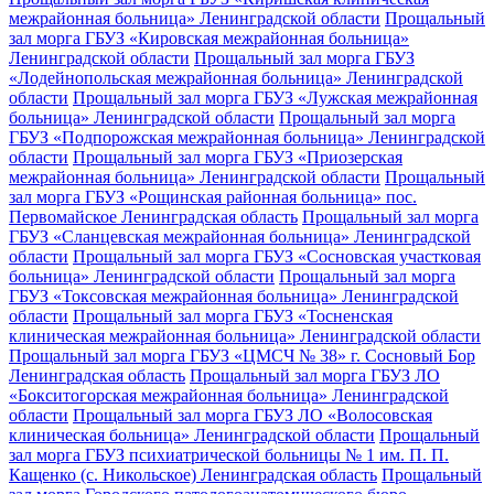
межрайонная больница» Ленинградской области
Прощальный
зал морга ГБУЗ «Кировская межрайонная больница»
Ленинградской области
Прощальный зал морга ГБУЗ
«Лодейнопольская межрайонная больница» Ленинградской
области
Прощальный зал морга ГБУЗ «Лужская межрайонная
больница» Ленинградской области
Прощальный зал морга
ГБУЗ «Подпорожская межрайонная больница» Ленинградской
области
Прощальный зал морга ГБУЗ «Приозерская
межрайонная больница» Ленинградской области
Прощальный
зал морга ГБУЗ «Рощинская районная больница» пос.
Первомайское Ленинградская область
Прощальный зал морга
ГБУЗ «Сланцевская межрайонная больница» Ленинградской
области
Прощальный зал морга ГБУЗ «Сосновская участковая
больница» Ленинградской области
Прощальный зал морга
ГБУЗ «Токсовская межрайонная больница» Ленинградской
области
Прощальный зал морга ГБУЗ «Тосненская
клиническая межрайонная больница» Ленинградской области
Прощальный зал морга ГБУЗ «ЦМСЧ № 38» г. Сосновый Бор
Ленинградская область
Прощальный зал морга ГБУЗ ЛО
«Бокситогорская межрайонная больница» Ленинградской
области
Прощальный зал морга ГБУЗ ЛО «Волосовская
клиническая больница» Ленинградской области
Прощальный
зал морга ГБУЗ психиатрической больницы № 1 им. П. П.
Кащенко (с. Никольское) Ленинградская область
Прощальный