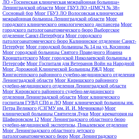
ЛО «Тосненская клиническая межрайонная больница»
Ленинградской области
Морг ГБУЗ ЛО «ЦМСЧ № 38»
Сосновый бор
Морг ГБУЗ ЛО Волосовская клиническая
межрайонная больница Ленинградской области
Морг
городского клинического онкологического диспансера
Морг
городского патологоанатомического бюро Выборгское
отделение Санкт-Петербурга
Морг городского
патологоанатомического бюро Калининское отделение Санкт-
Петербург
Морг городской больницы № 14 на ул. Косинова
Морг городской больницы Святого Праведного Иоанна
Кронштадтского
Морг городской Николаевской больницы в
Петергофе
Морг Госпиталя для Ветеранов Войн на Народной
Морг Дорожной Клинической Больницы РЖД
Морг
Кингисеппского районного судебно-медицинского отделения
Ленинградской области
Морг Киришского районного
судебно-медицинского отделения Ленинградской области
Морг Кировского районного судебно-медицинского
отделения Ленинградской области
Морг клинического
госпиталя ГУВД СПб и ЛО
Морг клинической больницы им.
Петра Великого (СЗГМУ им. И. И. Мечникова)
Морг
клинической больницы Святителя Луки
Морг крематория на
Шафировском 12
Морг Ленинградского областного бюро
судебно-медицинской экспертизы, Пикалевское отделение
Морг Ленинградского областного детского
патологоанатомического бюро
Морг Ленинградского