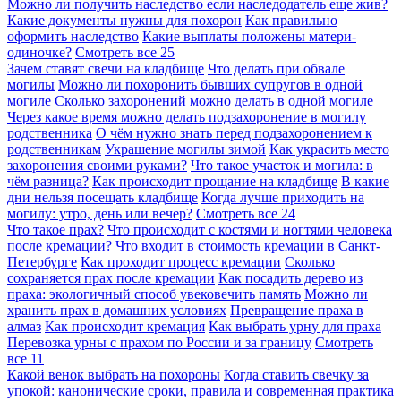
Можно ли получить наследство если наследодатель еще жив?
Какие документы нужны для похорон
Как правильно
оформить наследство
Какие выплаты положены матери-
одиночке?
Смотреть все
25
Зачем ставят свечи на кладбище
Что делать при обвале
могилы
Можно ли похоронить бывших супругов в одной
могиле
Сколько захоронений можно делать в одной могиле
Через какое время можно делать подзахоронение в могилу
родственника
О чём нужно знать перед подзахоронением к
родственникам
Украшение могилы зимой
Как украсить место
захоронения своими руками?
Что такое участок и могила: в
чём разница?
Как происходит прощание на кладбище
В какие
дни нельзя посещать кладбище
Когда лучше приходить на
могилу: утро, день или вечер?
Смотреть все
24
Что такое прах?
Что происходит с костями и ногтями человека
после кремации?
Что входит в стоимость кремации в Санкт-
Петербурге
Как проходит процесс кремации
Сколько
сохраняется прах после кремации
Как посадить дерево из
праха: экологичный способ увековечить память
Можно ли
хранить прах в домашних условиях
Превращение праха в
алмаз
Как происходит кремация
Как выбрать урну для праха
Перевозка урны с прахом по России и за границу
Смотреть
все
11
Какой венок выбрать на похороны
Когда ставить свечку за
упокой: канонические сроки, правила и современная практика