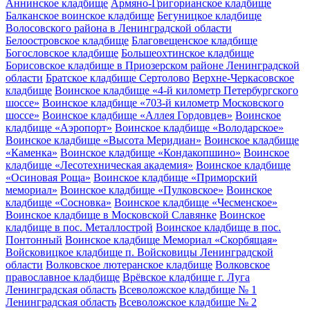
Аннинское кладбище
Армяно-Григорианское кладбище
Балканское воинское кладбище
Бегуницкое кладбище
Волосовского района в Ленинградской области
Белоостровское кладбище
Благовещенское кладбище
Богословское кладбище
Большеохтинское кладбище
Борисовское кладбище в Приозерском районе Ленинградской
области
Братское кладбище Сертолово
Верхне-Черкасовское
кладбище
Воинское кладбище «4-й километр Петербургского
шоссе»
Воинское кладбище «703-й километр Московского
шоссе»
Воинское кладбище «Аллея Гордовцев»
Воинское
кладбище «Аэропорт»
Воинское кладбище «Володарское»
Воинское кладбище «Высота Меридиан»
Воинское кладбище
«Каменка»
Воинское кладбище «Кондакопшино»
Воинское
кладбище «Лесотехническая академия»
Воинское кладбище
«Осиновая Роща»
Воинское кладбище «Приморский
мемориал»
Воинское кладбище «Пулковское»
Воинское
кладбище «Сосновка»
Воинское кладбище «Чесменское»
Воинское кладбище в Московской Славянке
Воинское
кладбище в пос. Металлострой
Воинское кладбище в пос.
Понтонный
Воинское кладбище Мемориал «Скорбящая»
Войсковицкое кладбище п. Войсковицы Ленинградской
области
Волковское лютеранское кладбище
Волковское
православное кладбище
Врёвское кладбище г. Луга
Ленинградская область
Всеволожское кладбище № 1
Ленинградская область
Всеволожское кладбище № 2