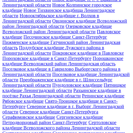
Ленинградской области
Новое Колпинское городское
кладбище
Новое Тихвинское кладбища Ленинградское
области
Новооктябрьское кладбище г. Волхов в
Ленинградской области
Овцинское кладбище Всеволожский
район Ленинградской области
Озерковское кладбище
Всеволожский район Ленинградской области
Павловское
кладбище
Песочинское кладбище Санкт-Петербург
Пижменское кладбище Гатчинский район Ленинградская
область
Поддубское кладбище Лужского района в
Ленинградской области
Покровское кладбище в Павловске
Пороховское кладбище в Санкт-Петербурге
Порошкинское
кладбище Всеволожский район Ленинградская область
Поселковое кладбище в Гаврилово Выборгского района в
Ленинградской области
Поселковое кладбище Ленинградской
области
Преображенское кладбище в г. Шлиссельбург
Ленинградской области
Пундоловское кладбище
Пятницкое
кладбище Ленинградской области
Рахьинское кладбище в
посёлке Рахья Ленинградской области
Репинское кладбище
Рябовское кладбище
Свято-Троицкое кладбище в Санкт-
Петербурге
Северное кладбище в г. Выборг Ленинградской
области
Северное кладбище Санкт-Петербурга
Серафимовское кладбище
Сергиевское кладбище
Петродворцовый район Санкт-Петербург
Сертоловское
кладбище Всеволожского района Ленинградской области