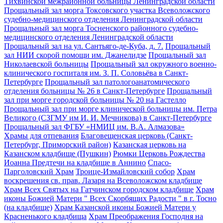
Тихвинской межрайонной больницы Ленинградской области
Прощальный зал морга Токсовского участка Всеволожского
судебно-медицинского отделения Ленинградской области
Прощальный зал морга Тосненского районного судебно-
медицинского отделения Ленинградской области
Прощальный зал на ул. Сантьяго-де-Куба, д. 7.
Прощальный
зал НИИ скорой помощи им. Джанелидзе
Прощальный зал
Николаевской больницы
Прощальный зал окружного военно-
клинического госпиталя им. З. П. Соловьёва в Санкт-
Петербурге
Прощальный зал патологоанатомического
отделения больницы № 26 в Санкт-Петербурге
Прощальный
зал при морге городской больницы № 20 на Гастелло
Прощальный зал при морге клинической больницы им. Петра
Великого (СЗГМУ им И. И. Мечникова) в Санкт-Петербурге
Прощальный зал ФГБУ «НМИЦ им. В.А. Алмазова»
Храмы для отпевания
Благовещенская церковь (Санкт-
Петербург, Приморский район)
Казанская церковь на
Казанском кладбище (Пушкин)
Рюмки Церковь Рождества
Иоанна Предтечи на кладбище в Аннино
Спасо-
Парголовский Храм
Троице-Измайловский собор
Храм
воскрешения св. прав. Лазаря на Всеволожском кладбище
Храм Всех Святых на Гатчинском городском кладбище
Храм
иконы Божией Матери " Всех Скорбящих Радости " в г. Тосно
(на кладбище)
Храм Казанской иконы Божией Матери у
Красненького кладбища
Храм Преображения Господня на