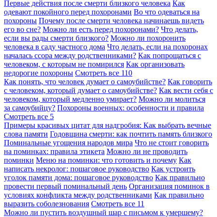
Первые действия после смерти близкого человека
Как
одевают покойного перед похоронами
Во что одеваться на
похороны
Почему после смерти человека начинаешь видеть
его во сне?
Можно ли есть перед похоронами?
Что делать,
если вы рады смерти близкого?
Можно ли похоронить
человека в саду частного дома
Что делать, если на похоронах
началась ссора между родственниками?
Как попрощаться с
человеком, с которым не помирился
Как организовать
недорогие похороны
Смотреть все
110
Как понять, что человек думает о самоубийстве?
Как говорить
с человеком, который думает о самоубийстве?
Как вести себя с
человеком, который медленно умирает?
Можно ли молиться
за самоубийцу?
Похороны военных: особенности и правила
Смотреть все
5
Примеры красивых цитат для надгробия: Как выбрать вечные
слова памяти
Годовщина смерти: как почтить память близкого
Поминальные угощения народов мира
Что не стоит говорить
на поминках: правила этикета
Можно ли не проводить
поминки
Меню на поминки: что готовить и почему
Как
написать некролог: пошаговое руководство
Как устроить
уголок памяти дома: пошаговое руководство
Как правильно
провести первый поминальный день
Организация поминок в
условиях конфликта между родственниками
Как правильно
выразить соболезнования
Смотреть все
11
Можно ли пустить воздушный шар с письмом к умершему?