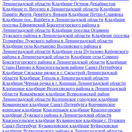
Ленинградской области
Кладбище Остров Декабристов
Кладбище п. Веселец в Ленинградской области
Кладбище
Памяти Жертв Девятого Января
Кладбище Петро-Славянка
Кладбище пос. Варбеги в Ленинградской области
Кладбище
поселка Ефимовский Бокситогорского района в
Ленинградской области
Кладбище поселка Осьмино
Лужского района в Ленинградской области
Кладбище поселка
Толмачёво Лужского района в Ленинградской области
Кладбище села Колчаново Волховского района в
Ленинградской области
Кладбище села Путилово Кировского
района в Ленинградской области
Кладбище села Сомино
Бокситогорского района в Ленинградской области
Кладбище
Старо-Паново в Красносельском районе Санкт-Петербурга
Кладбище Сясьские рядки в г. Сясьстрой Ленинградской
области
Кладбище Тополь в Ленинградской области
Кладбище Чёрная речка в г. Кириши Ленинградской области
Клопицкое кладбище Волосовского района в Ленинградской
области
Ковалёвское кладбище Всеволожский район
Ленинградской области
Колпинское городское кладбище
Комаровское кладбище Санкт-Петербурга
Корчминское
воинское кладбище
Красненькое кладбище
Красногорское
кладбище Лужского района в Ленинградской области
Красносельское кладбище
Кузьминское кладбище г. Пушкин
Санкт-Петербург
Кузьмоловское кладбище
Куйвозовское
кладбище Всеволожского района в Ленинградской области