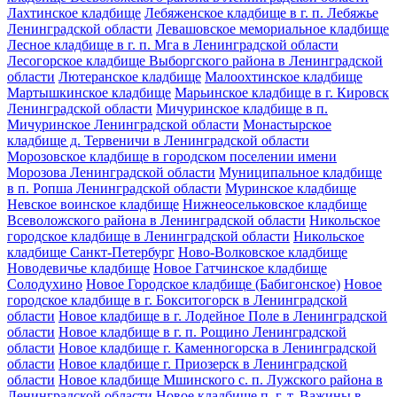
Лахтинское кладбище
Лебяженское кладбище в г. п. Лебяжье
Ленинградской области
Левашовское мемориальное кладбище
Лесное кладбище в г. п. Мга в Ленинградской области
Лесогорское кладбище Выборгского района в Ленинградской
области
Лютеранское кладбище
Малоохтинское кладбище
Мартышкинское кладбище
Марьинское кладбище в г. Кировск
Ленинградской области
Мичуринское кладбище в п.
Мичуринское Ленинградской области
Монастырское
кладбище д. Тервеничи в Ленинградской области
Морозовское кладбище в городском поселении имени
Морозова Ленинградской области
Муниципальное кладбище
в п. Ропша Ленинградской области
Муринское кладбище
Невское воинское кладбище
Нижнеосельковское кладбище
Всеволожского района в Ленинградской области
Никольское
городское кладбище в Ленинградской области
Никольское
кладбище Санкт-Петербург
Ново-Волковское кладбище
Новодевичье кладбище
Новое Гатчинское кладбище
Солодухино
Новое Городское кладбище (Бабигонское)
Новое
городское кладбище в г. Бокситогорск в Ленинградской
области
Новое кладбище в г. Лодейное Поле в Ленинградской
области
Новое кладбище в г. п. Рощино Ленинградской
области
Новое кладбище г. Каменногорска в Ленинградской
области
Новое кладбище г. Приозерск в Ленинградской
области
Новое кладбище Мшинского с. п. Лужского района в
Ленинградской области
Новое кладбище п. г. т. Важины в