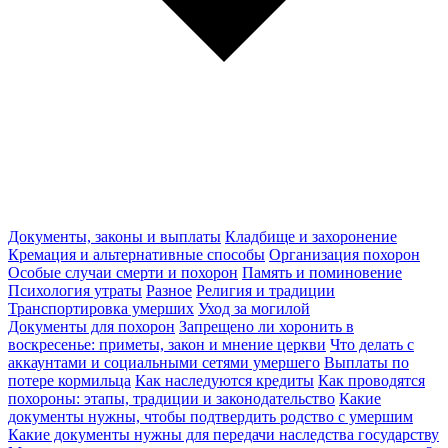
Документы, законы и выплаты
Кладбище и захоронение
Кремация и альтернативные способы
Организация похорон
Особые случаи смерти и похорон
Память и поминовение
Психология утраты
Разное
Религия и традиции
Транспортировка умерших
Уход за могилой
Документы для похорон
Запрещено ли хоронить в
воскресенье: приметы, закон и мнение церкви
Что делать с
аккаунтами и социальными сетями умершего
Выплаты по
потере кормильца
Как наследуются кредиты
Как проводятся
похороны: этапы, традиции и законодательство
Какие
документы нужны, чтобы подтвердить родство с умершим
Какие документы нужны для передачи наследства государству