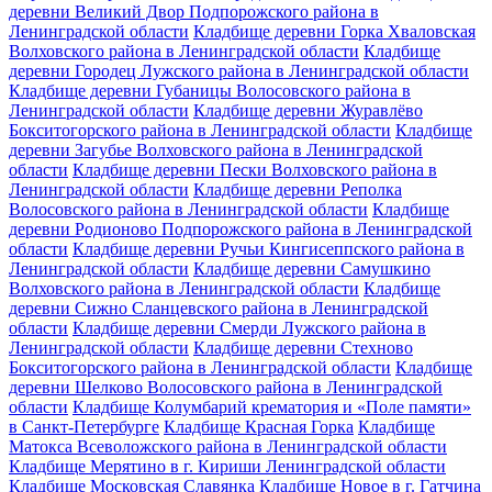
деревни Великий Двор Подпорожского района в
Ленинградской области
Кладбище деревни Горка Хваловская
Волховского района в Ленинградской области
Кладбище
деревни Городец Лужского района в Ленинградской области
Кладбище деревни Губаницы Волосовского района в
Ленинградской области
Кладбище деревни Журавлёво
Бокситогорского района в Ленинградской области
Кладбище
деревни Загубье Волховского района в Ленинградской
области
Кладбище деревни Пески Волховского района в
Ленинградской области
Кладбище деревни Реполка
Волосовского района в Ленинградской области
Кладбище
деревни Родионово Подпорожского района в Ленинградской
области
Кладбище деревни Ручьи Кингисеппского района в
Ленинградской области
Кладбище деревни Самушкино
Волховского района в Ленинградской области
Кладбище
деревни Сижно Сланцевского района в Ленинградской
области
Кладбище деревни Смерди Лужского района в
Ленинградской области
Кладбище деревни Стехново
Бокситогорского района в Ленинградской области
Кладбище
деревни Шелково Волосовского района в Ленинградской
области
Кладбище Колумбарий крематория и «Поле памяти»
в Санкт-Петербурге
Кладбище Красная Горка
Кладбище
Матокса Всеволожского района в Ленинградской области
Кладбище Мерятино в г. Кириши Ленинградской области
Кладбище Московская Славянка
Кладбище Новое в г. Гатчина