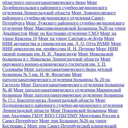
областного патологоанатомического бюро
Морг
Лодейнопольского районного судебно-медицинского
отделения Ленинградской области
Морг Ломоносовского
районного судебно-медицинского отделения Санкт-
Петербурга
Морг Лужского районного судебно-медицинского
отделения
Морг Максимилиановской Больницы №28 на улице
Декабристов
Морг на Костюшко отделение СМЭ
Морг на
улице Красина 10
Морг на улице Сантьяго-де-Куба
Морг
НИИ акушерства и гинекологии им. Д. О. Отта РАМН
Морг
НИИ онкологии им. профессора Н. Н. Петрова
Морг НИИ
скорой помощи им. И. И. Джанелидзе
Морг Никольской
больницы в г. Никольске Ленинградской области
Морг
окружного военно-клинического госпиталя им. З. П.
Соловьёва
Морг патологоанатомического бюро детской
больницы № 5 им. Н. Ф. Филатова
Морг
патологоанатомического отделения больницы № 20 на
Гастелло
Морг Патологоанатомического отделения больницы
№ 40
Морг патологоанатомического отделения Мариинской
больницы
Морг патологоанатомическое отделение больницы
№ 15 г. Бокситогорска Ленинградской области
Морг
Подпорожского районного судебно-медицинского отделения
Ленинградской области
Морг Покровской больницы
Морг
при Академии ГБОУ ВПО СПБГПМУ Минздрава России в
Санкт-Петербурге
Морг при Больнице №26 на улице
Костюшко 2
Морг при Санкт-Петербургской клинической