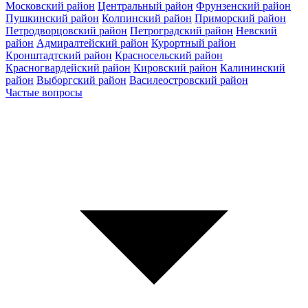
Московский район
Центральный район
Фрунзенский район
Пушкинский район
Колпинский район
Приморский район
Петродворцовский район
Петроградский район
Невский
район
Адмиралтейский район
Курортный район
Кронштадтский район
Красносельский район
Красногвардейский район
Кировский район
Калининский
район
Выборгский район
Василеостровский район
Частые вопросы