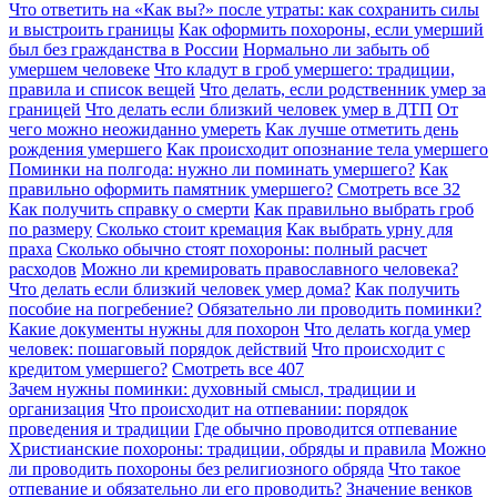
Что ответить на «Как вы?» после утраты: как сохранить силы
и выстроить границы
Как оформить похороны, если умерший
был без гражданства в России
Нормально ли забыть об
умершем человеке
Что кладут в гроб умершего: традиции,
правила и список вещей
Что делать, если родственник умер за
границей
Что делать если близкий человек умер в ДТП
От
чего можно неожиданно умереть
Как лучше отметить день
рождения умершего
Как происходит опознание тела умершего
Поминки на полгода: нужно ли поминать умершего?
Как
правильно оформить памятник умершего?
Смотреть все
32
Как получить справку о смерти
Как правильно выбрать гроб
по размеру
Сколько стоит кремация
Как выбрать урну для
праха
Сколько обычно стоят похороны: полный расчет
расходов
Можно ли кремировать православного человека?
Что делать если близкий человек умер дома?
Как получить
пособие на погребение?
Обязательно ли проводить поминки?
Какие документы нужны для похорон
Что делать когда умер
человек: пошаговый порядок действий
Что происходит с
кредитом умершего?
Смотреть все
407
Зачем нужны поминки: духовный смысл, традиции и
организация
Что происходит на отпевании: порядок
проведения и традиции
Где обычно проводится отпевание
Христианские похороны: традиции, обряды и правила
Можно
ли проводить похороны без религиозного обряда
Что такое
отпевание и обязательно ли его проводить?
Значение венков