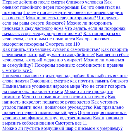
Первые действия после смерти близкого человека
Как
одевают покойного перед похоронами
Во что одеваться на
похороны
Почему после смерти человека начинаешь видеть
его во сне?
Можно ли есть перед похоронами?
Что делать,
если вы рады смерти близкого?
Можно ли похоронить
человека в саду частного дома
Что делать, если на похоронах
началась ссора между родственниками?
Как попрощаться с
человеком, с которым не помирился
Как организовать
недорогие похороны
Смотреть все
110
Как понять, что человек думает о самоубийстве?
Как говорить
с человеком, который думает о самоубийстве?
Как вести себя с
человеком, который медленно умирает?
Можно ли молиться
за самоубийцу?
Похороны военных: особенности и правила
Смотреть все
5
Примеры красивых цитат для надгробия: Как выбрать вечные
слова памяти
Годовщина смерти: как почтить память близкого
Поминальные угощения народов мира
Что не стоит говорить
на поминках: правила этикета
Можно ли не проводить
поминки
Меню на поминки: что готовить и почему
Как
написать некролог: пошаговое руководство
Как устроить
уголок памяти дома: пошаговое руководство
Как правильно
провести первый поминальный день
Организация поминок в
условиях конфликта между родственниками
Как правильно
выразить соболезнования
Смотреть все
11
Можно ли пустить воздушный шар с письмом к умершему?