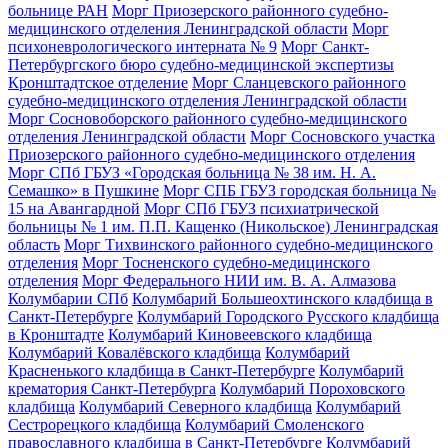
больнице РАН
Морг Приозерского районного судебно-
медицинского отделения Ленинградской области
Морг
психоневрологического интерната № 9
Морг Санкт-
Петербургского бюро судебно-медицинской экспертизы
Кронштадтское отделение
Морг Сланцевского районного
судебно-медицинского отделения Ленинградской области
Морг Сосновоборского районного судебно-медицинского
отделения Ленинградской области
Морг Сосновского участка
Приозерского районного судебно-медицинского отделения
Морг СПб ГБУЗ «Городская больница № 38 им. Н. А.
Семашко» в Пушкине
Морг СПБ ГБУЗ городская больница №
15 на Авангардной
Морг СПб ГБУЗ психиатрической
больницы № 1 им. П.П. Кащенко (Никольское) Ленинградская
область
Морг Тихвинского районного судебно-медицинского
отделения
Морг Тосненского судебно-медицинского
отделения
Морг Федерального НИИ им. В. А. Алмазова
Колумбарии СПб
Колумбарий Большеохтинского кладбища в
Санкт-Петербурге
Колумбарий Городского Русского кладбища
в Кронштадте
Колумбарий Киновеевского кладбища
Колумбарий Ковалёвского кладбища
Колумбарий
Красненького кладбища в Санкт-Петербурге
Колумбарий
крематория Cанкт-Петербурга
Колумбарий Пороховского
кладбища
Колумбарий Северного кладбища
Колумбарий
Сестрорецкого кладбища
Колумбарий Смоленского
православного кладбища в Санкт-Петербурге
Колумбарий