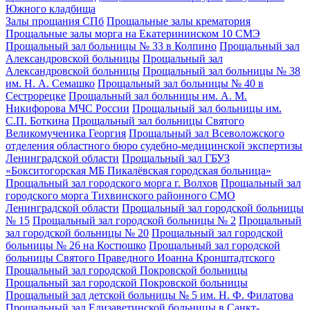
Южного кладбища
Залы прощания СПб
Прощальные залы крематория
Прощальные залы морга на Екатерининском 10 СМЭ
Прощальный зал больницы № 33 в Колпино
Прощальный зал
Александровской больницы
Прощальный зал
Александровской больницы
Прощальный зал больницы № 38
им. Н. А. Семашко
Прощальный зал больницы № 40 в
Сестрорецке
Прощальный зал больницы им. А. М.
Никифорова МЧС России
Прощальный зал больницы им.
С.П. Боткина
Прощальный зал больницы Святого
Великомученика Георгия
Прощальный зал Всеволожского
отделения областного бюро судебно-медицинской экспертизы
Ленинградской области
Прощальный зал ГБУЗ
«Бокситогорская МБ Пикалёвская городская больница»
Прощальный зал городского морга г. Волхов
Прощальный зал
городского морга Тихвинского районного СМО
Ленинградской области
Прощальный зал городской больницы
№ 15
Прощальный зал городской больницы № 2
Прощальный
зал городской больницы № 20
Прощальный зал городской
больницы № 26 на Костюшко
Прощальный зал городской
больницы Святого Праведного Иоанна Кронштадтского
Прощальный зал городской Покровской больницы
Прощальный зал городской Покровской больницы
Прощальный зал детской больницы № 5 им. Н. Ф. Филатова
Прощальный зал Елизаветинской больницы в Санкт-