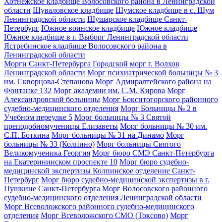
Хотнежское кладбище Волосовского района в Ленинградской
области
Шуваловское кладбище
Шумское кладбище в с. Шум
Ленинградской области
Шушарское кладбище Санкт-
Петербург
Южное воинское кладбище
Южное кладбище
Южное кладбище в г. Выборг Ленинградской области
Ястребинское кладбище Волосовского района в
Ленинградской области
Морги Санкт-Петербурга
Городской морг г. Волхов
Ленинградской области
Морг психиатрической больницы № 3
им. Скворцова-Степанова
Морг Адмиралтейского района на
Фонтанке 132
Морг академии им. С.М. Кирова
Морг
Александровской больницы
Морг Бокситогорского районного
судебно-медицинского отделения
Морг Больницы № 2 в
Учебном переулке 5
Морг больницы № 3 Святой
преподобномученицы Елизаветы
Морг больницы № 30 им.
С.П. Боткина
Морг больницы № 31 на Динамо
Морг
больницы № 33 (Колпино)
Морг больницы Святого
Великомученика Георгия
Морг бюро СМЭ Санкт-Петербурга
на Екатерининском проспекте 10
Морг бюро судебно-
медицинской экспертизы Колпинское отделение Санкт-
Петербург
Морг бюро судебно-медицинской экспертизы в г.
Пушкине Санкт-Петербурга
Морг Волосовского районного
судебно-медицинского отделения Ленинградской области
Морг Всеволожского районного судебно-медицинского
отделения
Морг Всеволожского СМО (Токсово)
Морг