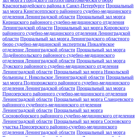
зал морга Городского патологоанатомического бюро
Красногвардейского района в Санкт-Петербурге
Прощальный
зал морга Кингисеппского районного судебно-медицинского
отделения Ленинградской области
Прощальный зал морга
Киришского районного судебно-медицинского отделения
Ленинградской области
Прощальный зал морга Кировского
районного судебно-медицинского отделения Ленинградской
области
Прощальный зал морга Ленинградского областного
бюро судебно-медицинской экспертизы Пикалёвское
отделение Ленинградской области
Прощальный зал морга
Лодейнопольского районного судебно-медицинского
отделения Ленинградской области
Прощальный зал морга
Лужского районного судебно-медицинского отделения
Ленинградской области
Прощальный зал морга Никольской
больницы г. Никольское Ленинградской области
Прощальный
зал морга Подпорожского районного судебно-медицинского
отделения Ленинградской области
Прощальный зал морга
Приозерского районного судебно-медицинского отделения
Ленинградской области
Прощальный зал морга Сланцевского
районного судебного-медицинского отделения
Ленинградской области
Прощальный зал морга
Сосновоборского районного судебно-медицинского отделения
Ленинградской области
Прощальный зал морга Сосновского
участка Приозерского районно-судебно-медицинского
отделения Ленинградской области
Прощальный зал морга