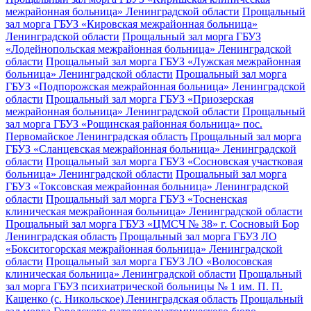
межрайонная больница» Ленинградской области
Прощальный
зал морга ГБУЗ «Кировская межрайонная больница»
Ленинградской области
Прощальный зал морга ГБУЗ
«Лодейнопольская межрайонная больница» Ленинградской
области
Прощальный зал морга ГБУЗ «Лужская межрайонная
больница» Ленинградской области
Прощальный зал морга
ГБУЗ «Подпорожская межрайонная больница» Ленинградской
области
Прощальный зал морга ГБУЗ «Приозерская
межрайонная больница» Ленинградской области
Прощальный
зал морга ГБУЗ «Рощинская районная больница» пос.
Первомайское Ленинградская область
Прощальный зал морга
ГБУЗ «Сланцевская межрайонная больница» Ленинградской
области
Прощальный зал морга ГБУЗ «Сосновская участковая
больница» Ленинградской области
Прощальный зал морга
ГБУЗ «Токсовская межрайонная больница» Ленинградской
области
Прощальный зал морга ГБУЗ «Тосненская
клиническая межрайонная больница» Ленинградской области
Прощальный зал морга ГБУЗ «ЦМСЧ № 38» г. Сосновый Бор
Ленинградская область
Прощальный зал морга ГБУЗ ЛО
«Бокситогорская межрайонная больница» Ленинградской
области
Прощальный зал морга ГБУЗ ЛО «Волосовская
клиническая больница» Ленинградской области
Прощальный
зал морга ГБУЗ психиатрической больницы № 1 им. П. П.
Кащенко (с. Никольское) Ленинградская область
Прощальный