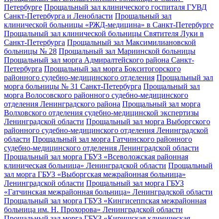
Петербурге
Прощальный зал клинического госпиталя ГУВД
Санкт-Петербурга и Ленобласти
Прощальный зал
клинической больницы «РЖД-медицина» в Санкт-Петербурге
Прощальный зал клинической больницы Святителя Луки в
Санкт-Петербурга
Прощальный зал Максимилиановской
больницы № 28
Прощальный зал Мариинской больницы
Прощальный зал морга Адмиралтейского района Санкт-
Петербурга
Прощальный зал морга Бокситогорского
районного судебно-медицинского отделения
Прощальный зал
морга больницы № 31 Санкт-Петербурга
Прощальный зал
морга Волосовского районного судебно-медицинского
отделения Ленинградского района
Прощальный зал морга
Волховского отделения судебно-медицинской экспертизы
Ленинградской области
Прощальный зал морга Выборгского
районного судебно-медицинского отделения Ленинградской
области
Прощальный зал морга Гатчинского районного
судебно-медицинского отделения Ленинградской области
Прощальный зал морга ГБУЗ «Всеволожская районная
клиническая больница» Ленинградской области
Прощальный
зал морга ГБУЗ «Выборгская межрайонная больница»
Ленинградской области
Прощальный зал морга ГБУЗ
«Гатчинская межрайонная больница» Ленинградской области
Прощальный зал морга ГБУЗ «Кингисеппская межрайонная
больница им. Н. Прохорова» Ленинградской области
Прощальный зал морга ГБУЗ «Киришская клиническая