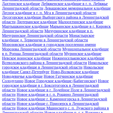
Лахтинское кладбище
Лебяженское кладбище в г. п. Лебяжье
Ленинградской области
Левашовское мемориальное кладбище
Лесное кладбище в г. п. Мга в Ленинградской области
Лесогорское кладбище Выборгского района в Ленинградской
области
Лютеранское кладбище
Малоохтинское кладбище
Мартышкинское кладбище
Марьинское кладбище в г. Кировск
Ленинградской области
Мичуринское кладбище в п.
Мичуринское Ленинградской области
Монастырское
кладбище д. Тервеничи в Ленинградской области
Морозовское кладбище в городском поселении имени
Морозова Ленинградской области
Муниципальное кладбище
в п. Ропша Ленинградской области
Муринское кладбище
Невское воинское кладбище
Нижнеосельковское кладбище
Всеволожского района в Ленинградской области
Никольское
городское кладбище в Ленинградской области
Никольское
кладбище Санкт-Петербург
Ново-Волковское кладбище
Новодевичье кладбище
Новое Гатчинское кладбище
Солодухино
Новое Городское кладбище (Бабигонское)
Новое
городское кладбище в г. Бокситогорск в Ленинградской
области
Новое кладбище в г. Лодейное Поле в Ленинградской
области
Новое кладбище в г. п. Рощино Ленинградской
области
Новое кладбище г. Каменногорска в Ленинградской
области
Новое кладбище г. Приозерск в Ленинградской
области
Новое кладбище Мшинского с. п. Лужского района в
Ленинградской области
Новое кладбище п. г. т. Важины в