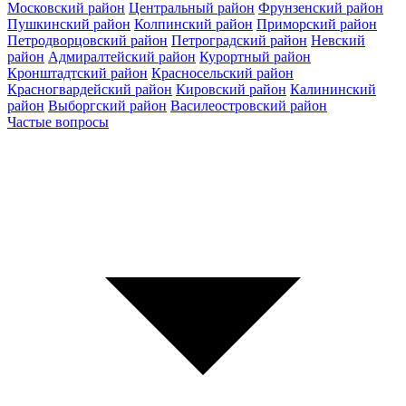
Московский район
Центральный район
Фрунзенский район
Пушкинский район
Колпинский район
Приморский район
Петродворцовский район
Петроградский район
Невский
район
Адмиралтейский район
Курортный район
Кронштадтский район
Красносельский район
Красногвардейский район
Кировский район
Калининский
район
Выборгский район
Василеостровский район
Частые вопросы