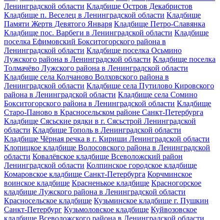
Ленинградской области
Кладбище Остров Декабристов
Кладбище п. Веселец в Ленинградской области
Кладбище
Памяти Жертв Девятого Января
Кладбище Петро-Славянка
Кладбище пос. Варбеги в Ленинградской области
Кладбище
поселка Ефимовский Бокситогорского района в
Ленинградской области
Кладбище поселка Осьмино
Лужского района в Ленинградской области
Кладбище поселка
Толмачёво Лужского района в Ленинградской области
Кладбище села Колчаново Волховского района в
Ленинградской области
Кладбище села Путилово Кировского
района в Ленинградской области
Кладбище села Сомино
Бокситогорского района в Ленинградской области
Кладбище
Старо-Паново в Красносельском районе Санкт-Петербурга
Кладбище Сясьские рядки в г. Сясьстрой Ленинградской
области
Кладбище Тополь в Ленинградской области
Кладбище Чёрная речка в г. Кириши Ленинградской области
Клопицкое кладбище Волосовского района в Ленинградской
области
Ковалёвское кладбище Всеволожский район
Ленинградской области
Колпинское городское кладбище
Комаровское кладбище Санкт-Петербурга
Корчминское
воинское кладбище
Красненькое кладбище
Красногорское
кладбище Лужского района в Ленинградской области
Красносельское кладбище
Кузьминское кладбище г. Пушкин
Санкт-Петербург
Кузьмоловское кладбище
Куйвозовское
кладбище Всеволожского района в Ленинградской области