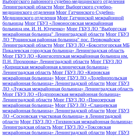
Выборгского районного судебно-медицинского отделения
Ленинградской области
Морг Выборгского судебно-
медицинского отделения
Морг Гатчинского Судебно-
Медицинского отделения
Морг Гатчинской межрайонной
больницы
Морг ГБУЗ «Ломоносовская межрайонная
больница им. И. Н. Юдченко»
Морг ГБУЗ ЛО "Выборгская
межрайонная больница" Ленинградской области
Морг ГБУЗ
ЛО "Рощинская районная больница" пос. Первомайское
Ленинградской области
Морг ГБУЗ ЛО «Бокситогорская МБ
Пикалевская городская больница» Ленинградская область
Морг ГБУЗ ЛО «Кингисеппская межрайонная больница им.
П.Н. Прохорова» Ленинградской области
Морг ГБУЗ ЛО
«Киришская межрайонная клиническая больница»
Ленинградская область
Морг ГБУЗ ЛО «Кировская
межрайонная больница»
Морг ГБУЗ ЛО «Лодейнопольская
межрайонная больница» Ленинградской области
Морг ГБУЗ
ЛО «Лужская межрайонная больница» Ленинградская область
Морг ГБУЗ ЛО «Подпорожская межрайонная больница»
Ленинградской области
Морг ГБУЗ ЛО «Приозерская
межрайонная больница»
Морг ГБУЗ ЛО «Сланцевская
межрайонная больница» Ленинградской области
Морг ГБУЗ
ЛО «Сосновская участковая больница» в Ленинградской
области
Морг ГБУЗ ЛО «Тихвинская межрайонная больница»
Ленинградская область
Морг ГБУЗ ЛО «Токсовская
межрайонная больница» Ленинградской области
Морг ГБУЗ