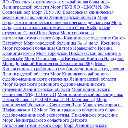
ЛО «Тосненская клиническая межрайонная больница»
Ленинградской области
Морг ГБУЗ ЛО «ЦМСЧ № 38»
Сосновый бор
Морг ГБУЗ ЛО Волосовская клиническая
межрайонная больница Ленинградской области
Морг
городского клинического онкологического диспансера
Морг
городского патологоанатомического бюро Выборгское
отделение Санкт-Петербурга
Морг городского
патологоанатомического бюро Калининское отделение Санкт-
Петербург
Морг городской больницы № 14 на ул. Косинова
Морг городской больницы Святого Праведного Иоанна
Кронштадтского
Морг городской Николаевской больницы в
Петергофе
Морг Госпиталя для Ветеранов Войн на Народной
Морг Дорожной Клинической Больницы РЖД
Морг
Кингисеппского районного судебно-медицинского отделения
Ленинградской области
Морг Киришского районного
судебно-медицинского отделения Ленинградской области
Морг Кировского районного судебно-медицинского
отделения Ленинградской области
Морг клинического
госпиталя ГУВД СПб и ЛО
Морг клинической больницы им.
Петра Великого (СЗГМУ им. И. И. Мечникова)
Морг
клинической больницы Святителя Луки
Морг крематория на
Шафировском 12
Морг Ленинградского областного бюро
судебно-медицинской экспертизы, Пикалевское отделение
Морг Ленинградского областного детского
патологоанатомического бюро
Морг Ленинградского