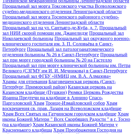
Тихвинской межрайонной больницы Ленинградской области
Прощальный зал морга Токсовского участка Всеволожского
судебно-медицинского отделения Ленинградской области
Прощальный зал морга Тосненского районного судебно-
медицинского отделения Ленинградской области
Прощальный зал на ул. Сантьяго-де-Куба, д. 7.
Прощальный
зал НИИ скорой помощи им. Джанелидзе
Прощальный зал
Николаевской больницы
Прощальный зал окружного военно-
клинического госпиталя им. З. П. Соловьёва в Санкт-
Петербурге
Прощальный зал патологоанатомического
отделения больницы № 26 в Санкт-Петербурге
Прощальный
зал при морге городской больницы № 20 на Гастелло
Прощальный зал при морге клинической больницы им. Петра
Великого (СЗГМУ им И. И. Мечникова) в Санкт-Петербурге
Прощальный зал ФГБУ «НМИЦ им. В.А. Алмазова»
Храмы для отпевания
Благовещенская церковь (Санкт-
Петербург, Приморский район)
Казанская церковь на
Казанском кладбище (Пушкин)
Рюмки Церковь Рождества
Иоанна Предтечи на кладбище в Аннино
Спасо-
Парголовский Храм
Троице-Измайловский собор
Храм
воскрешения св. прав. Лазаря на Всеволожском кладбище
Храм Всех Святых на Гатчинском городском кладбище
Храм
иконы Божией Матери " Всех Скорбящих Радости " в г. Тосно
(на кладбище)
Храм Казанской иконы Божией Матери у
Красненького кладбища
Храм Преображения Господня на