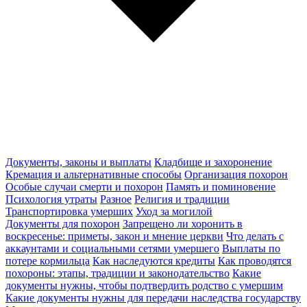
Документы, законы и выплаты
Кладбище и захоронение
Кремация и альтернативные способы
Организация похорон
Особые случаи смерти и похорон
Память и поминовение
Психология утраты
Разное
Религия и традиции
Транспортировка умерших
Уход за могилой
Документы для похорон
Запрещено ли хоронить в
воскресенье: приметы, закон и мнение церкви
Что делать с
аккаунтами и социальными сетями умершего
Выплаты по
потере кормильца
Как наследуются кредиты
Как проводятся
похороны: этапы, традиции и законодательство
Какие
документы нужны, чтобы подтвердить родство с умершим
Какие документы нужны для передачи наследства государству