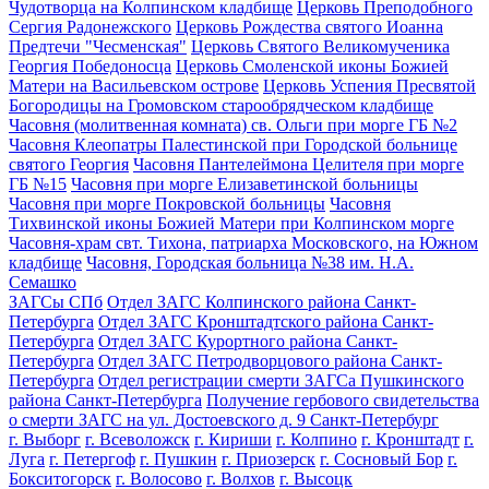
Чудотворца на Колпинском кладбище
Церковь Преподобного
Сергия Радонежского
Церковь Рождества святого Иоанна
Предтечи "Чесменская"
Церковь Святого Великомученика
Георгия Победоносца
Церковь Смоленской иконы Божией
Матери на Васильевском острове
Церковь Успения Пресвятой
Богородицы на Громовском старообрядческом кладбище
Часовня (молитвенная комната) св. Ольги при морге ГБ №2
Часовня Клеопатры Палестинской при Городской больнице
святого Георгия
Часовня Пантелеймона Целителя при морге
ГБ №15
Часовня при морге Елизаветинской больницы
Часовня при морге Покровской больницы
Часовня
Тихвинской иконы Божией Матери при Колпинском морге
Часовня-храм свт. Тихона, патриарха Московского, на Южном
кладбище
Часовня, Городская больница №38 им. Н.А.
Семашко
ЗАГСы СПб
Отдел ЗАГС Колпинского района Санкт-
Петербурга
Отдел ЗАГС Кронштадтского района Санкт-
Петербурга
Отдел ЗАГС Курортного района Санкт-
Петербурга
Отдел ЗАГС Петродворцового района Санкт-
Петербурга
Отдел регистрации смерти ЗАГСа Пушкинского
района Санкт-Петербурга
Получение гербового свидетельства
о смерти ЗАГС на ул. Достоевского д. 9 Санкт-Петербург
г. Выборг
г. Всеволожск
г. Кириши
г. Колпино
г. Кронштадт
г.
Луга
г. Петергоф
г. Пушкин
г. Приозерск
г. Сосновый Бор
г.
Бокситогорск
г. Волосово
г. Волхов
г. Высоцк