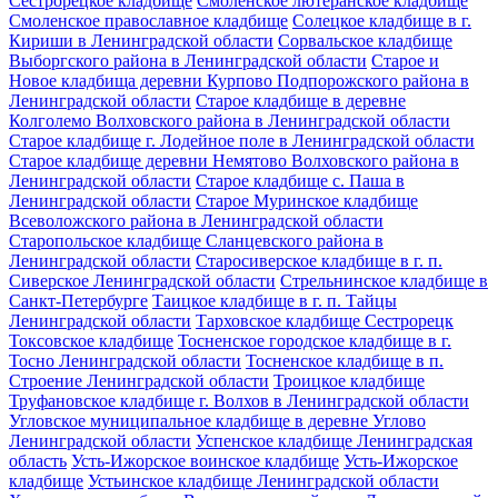
Сестрорецкое кладбище
Смоленское лютеранское кладбище
Смоленское православное кладбище
Солецкое кладбище в г.
Кириши в Ленинградской области
Сорвальское кладбище
Выборгского района в Ленинградской области
Старое и
Новое кладбища деревни Курпово Подпорожского района в
Ленинградской области
Старое кладбище в деревне
Колголемо Волховского района в Ленинградской области
Старое кладбище г. Лодейное поле в Ленинградской области
Старое кладбище деревни Немятово Волховского района в
Ленинградской области
Старое кладбище с. Паша в
Ленинградской области
Старое Муринское кладбище
Всеволожского района в Ленинградской области
Старопольское кладбище Сланцевского района в
Ленинградской области
Старосиверское кладбище в г. п.
Сиверское Ленинградской области
Стрельнинское кладбище в
Санкт-Петербурге
Таицкое кладбище в г. п. Тайцы
Ленинградской области
Тарховское кладбище Сестрорецк
Токсовское кладбище
Тосненское городское кладбище в г.
Тосно Ленинградской области
Тосненское кладбище в п.
Строение Ленинградской области
Троицкое кладбище
Труфановское кладбище г. Волхов в Ленинградской области
Угловское муниципальное кладбище в деревне Углово
Ленинградской области
Успенское кладбище Ленинградская
область
Усть-Ижорское воинское кладбище
Усть-Ижорское
кладбище
Устьинское кладбище Ленинградской области