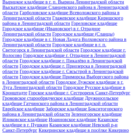
Вырицкое кладбище в г. п. Вырица Ленинградской области
Выскатское кладбище Сланцевского района в Ленинградской
области
Гарболовское кладбище Всеволожского района в
Ленинградской области
Глажевское кладбище Киришского
района в Ленинградской области
Гореловское кладбище
Городское кладбище (Ивановское) в г. Отрадное
Ленинградской области
Городское кладбище (Сланцы)
Городское кладбище в г. Новая Ладога Волховского района в
Ленинградской области
Городское кладбище в г. п.
Светогорск в Ленинградской области
Городское кладбище г.
Волосово
Городское кладбище г. Отрадное в Ленинградской
области
Городское кладбище г. Пикалёво в Ленинградской
области
Городское кладбище г. Приозерска в Ленинградской
области
Городское кладбище г. Сясьстрой в Ленинградской
области
Городское кладбище Приморска Выборгского района
в Ленинградской области
Городское Лужское кладбище в г.
Луга Ленинградской области
Городское Русское кладбище в
Кронштадте
Горское кладбище г. Сестрорецк Санкт-Петербург
Громовское старообрядческое кладбище
Дружносельское
кладбище Гатчинского района в Ленинградской области
Еврейское кладбище
Заборское кладбище Бокситогорского
района в Ленинградской области
Зеленогорское кладбище
Иликовское кладбище
Иоанновское кладбище
Казанское
кладбище в г. Пушкин
Казанское кладбище Невский р-н
Санкт-Петербург
Кикеринское кладбище в посёлке Кикерино