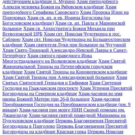
действующем кладбище п. Мурино
Храм преподобного
Алексия человека Божия на Рябовском кладбище
Храм
преподобного Серафима Саровского
Храм Пророка Илии на
Пороховых
Храм св. ап. и ев. Иоанна Богослова (на
Богословском кладбище)
Храм св. ап. Павла в Мариинской
больнице
Храм св. Архистратига Божия Михаила при
Всеволожской ЦРБ
Храм свт. Николая Чудотворца в пос.
Саблино
Храм свт. Николая Чудотворца на Большеохтинском
кладбище
Храм святителя Луки при больнице на Чугунной
Храм Свято-Троицкой Александро-Невской Лавры в Санкт-
Петербурге
Храм святого праведного Иова
Многострадального на Волковском кладбище
Храм Святой
Живоначальной Троицы на Петергофском городском
кладбище
Храм Святой Троицы на Киновеевском кладбище
Храм Святой Троицы при Александровской больнице
Храм
Святых Святителей Геннадия и Евфимия
Храм Сретения
Господня на Гражданском проспекте
Храм Успения Пресвятой
Богородицы на Северном кладбище
Храм-часовня во имя
иконы Божией Матери при 26-й больнице
Храм-часовня
Преображения Господня на Преображенском кладбище (им. 9
января)
Храм-часовня при морге НИИ Скорой помощи им.
Джанелидзе
Храм-часовня святой праведной Мариамны на
Пундоловском кладбище
Церковь Благовещения Пресвятой
Богородицы в Парголово
Церковь Благовещения Пресвятой
Богородицы на кладбище Красная горка
Церковь Николая