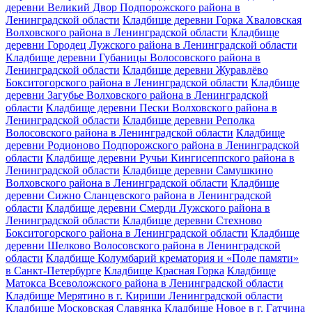
деревни Великий Двор Подпорожского района в
Ленинградской области
Кладбище деревни Горка Хваловская
Волховского района в Ленинградской области
Кладбище
деревни Городец Лужского района в Ленинградской области
Кладбище деревни Губаницы Волосовского района в
Ленинградской области
Кладбище деревни Журавлёво
Бокситогорского района в Ленинградской области
Кладбище
деревни Загубье Волховского района в Ленинградской
области
Кладбище деревни Пески Волховского района в
Ленинградской области
Кладбище деревни Реполка
Волосовского района в Ленинградской области
Кладбище
деревни Родионово Подпорожского района в Ленинградской
области
Кладбище деревни Ручьи Кингисеппского района в
Ленинградской области
Кладбище деревни Самушкино
Волховского района в Ленинградской области
Кладбище
деревни Сижно Сланцевского района в Ленинградской
области
Кладбище деревни Смерди Лужского района в
Ленинградской области
Кладбище деревни Стехново
Бокситогорского района в Ленинградской области
Кладбище
деревни Шелково Волосовского района в Ленинградской
области
Кладбище Колумбарий крематория и «Поле памяти»
в Санкт-Петербурге
Кладбище Красная Горка
Кладбище
Матокса Всеволожского района в Ленинградской области
Кладбище Мерятино в г. Кириши Ленинградской области
Кладбище Московская Славянка
Кладбище Новое в г. Гатчина