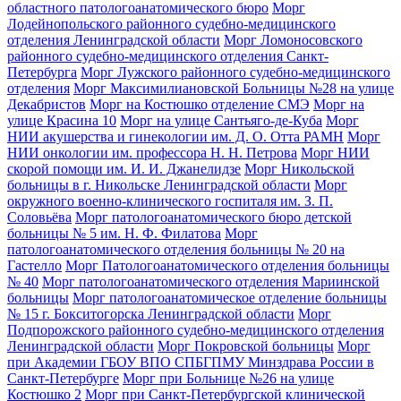
областного патологоанатомического бюро
Морг
Лодейнопольского районного судебно-медицинского
отделения Ленинградской области
Морг Ломоносовского
районного судебно-медицинского отделения Санкт-
Петербурга
Морг Лужского районного судебно-медицинского
отделения
Морг Максимилиановской Больницы №28 на улице
Декабристов
Морг на Костюшко отделение СМЭ
Морг на
улице Красина 10
Морг на улице Сантьяго-де-Куба
Морг
НИИ акушерства и гинекологии им. Д. О. Отта РАМН
Морг
НИИ онкологии им. профессора Н. Н. Петрова
Морг НИИ
скорой помощи им. И. И. Джанелидзе
Морг Никольской
больницы в г. Никольске Ленинградской области
Морг
окружного военно-клинического госпиталя им. З. П.
Соловьёва
Морг патологоанатомического бюро детской
больницы № 5 им. Н. Ф. Филатова
Морг
патологоанатомического отделения больницы № 20 на
Гастелло
Морг Патологоанатомического отделения больницы
№ 40
Морг патологоанатомического отделения Мариинской
больницы
Морг патологоанатомическое отделение больницы
№ 15 г. Бокситогорска Ленинградской области
Морг
Подпорожского районного судебно-медицинского отделения
Ленинградской области
Морг Покровской больницы
Морг
при Академии ГБОУ ВПО СПБГПМУ Минздрава России в
Санкт-Петербурге
Морг при Больнице №26 на улице
Костюшко 2
Морг при Санкт-Петербургской клинической