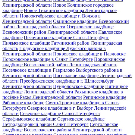
Ленинградской области
Новое Колпинское городское
кладбище
Новое Тихвинское кладбища Ленинградское
области
Новооктябрьское кладбище г. Волхов в
Ленинградской области
Овцинское кладбище Всеволожский
район Ленинградской области
Озерковское кладбище
Всеволожский район Ленинградской области
Павловское
кладбище
Песочинское кладбище Санкт-Петербург
Пижменское кладбище Гатчинский район Ленинградская
область
Поддубское кладбище Лужского района в
Ленинградской области
Покровское кладбище в Павловске
Пороховское кладбище в Санкт-Петербурге
Порошкинское
кладбище Всеволожский район Ленинградская область
Поселковое кладбище в Гаврилово Выборгского района в
Ленинградской области
Поселковое кладбище Ленинградской
области
Преображенское кладбище в г. Шлиссельбург
Ленинградской области
Пундоловское кладбище
Пятницкое
кладбище Ленинградской области
Рахьинское кладбище в
посёлке Рахья Ленинградской области
Репинское кладбище
Рябовское кладбище
Свято-Троицкое кладбище в Санкт-
Петербурге
Северное кладбище в г. Выборг Ленинградской
области
Северное кладбище Санкт-Петербурга
Серафимовское кладбище
Сергиевское кладбище
Петродворцовый район Санкт-Петербург
Сертоловское
кладбище Всеволожского района Ленинградской области