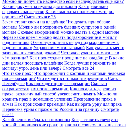
Можно ли получить наследство если наследодатель еще жив?
Какие документы нужны для похорон
Как правильно
оформить наследство
Какие выплаты положены матери-
одиночке?
Смотреть все
25
Зачем ставят свечи на кладбище
Что делать при обвале
могилы
Можно ли похоронить бывших супругов в одной
могиле
Сколько захоронений можно делать в одной могиле
Через какое время можно делать подзахоронение в могилу
родственника
О чём нужно знать перед подзахоронением к
родственникам
Украшение могилы зимой
Как украсить место
захоронения своими руками?
Что такое участок и могила: в
чём разница?
Как происходит прощание на кладбище
В какие
дни нельзя посещать кладбище
Когда лучше приходить на
могилу: утро, день или вечер?
Смотреть все
24
Что такое прах?
Что происходит с костями и ногтями человека
после кремации?
Что входит в стоимость кремации в Санкт-
Петербурге
Как проходит процесс кремации
Сколько
сохраняется прах после кремации
Как посадить дерево из
праха: экологичный способ увековечить память
Можно ли
хранить прах в домашних условиях
Превращение праха в
алмаз
Как происходит кремация
Как выбрать урну для праха
Перевозка урны с прахом по России и за границу
Смотреть
все
11
Какой венок выбрать на похороны
Когда ставить свечку за
упокой: канонические сроки, правила и современная практика