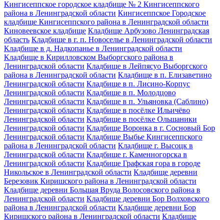
Кингисеппское городское кладбище № 2 Кингисеппского
района в Ленинградской области
Кингисеппское Городское
кладбище Кингисеппского района в Ленинградской области
Киновеевское кладбище
Кладбище Арбузово Ленинградская
область
Кладбище в г. п. Новоселье в Ленинградской области
Кладбище в д. Надкопанье в Ленинградской области
Кладбище в Кирилловском Выборгского района в
Ленинградской области
Кладбище в Лейпясуо Выборгского
района в Ленинградской области
Кладбище в п. Елизаветино
Ленинградской области
Кладбище в п. Лисино-Корпус
Ленинградской области
Кладбище в п. Молодцово
Ленинградской области
Кладбище в п. Ульяновка (Саблино)
Ленинградской области
Кладбище в посёлке Ильичёво
Ленинградской области
Кладбище в посёлке Ольшаники
Ленинградской области
Кладбище Воронка в г. Сосновый Бор
Ленинградской области
Кладбище Выбье Кингисеппского
района в Ленинградской области
Кладбище г. Высоцк в
Ленинградской области
Кладбище г. Каменногорска в
Ленинградской области
Кладбище Графская гора в городе
Никольское в Ленинградской области
Кладбище деревни
Березовик Киришского района в Ленинградской области
Кладбище деревни Большая Вруда Волосовского района в
Ленинградской области
Кладбище деревни Бор Волховского
района в Ленинградской области
Кладбище деревни Бор
Киришского района в Ленинградской области
Кладбище