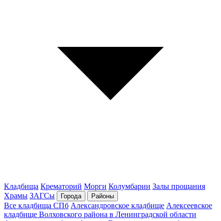
Кладбища
Крематорий
Морги
Колумбарии
Залы прощания
Храмы
ЗАГСы
Города
Районы
Все кладбища СПб
Александровское кладбище
Алексеевское
кладбище Волховского района в Ленинградской области