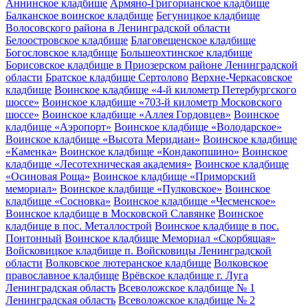
Аннинское кладбище
Армяно-Григорианское кладбище
Балканское воинское кладбище
Бегуницкое кладбище
Волосовского района в Ленинградской области
Белоостровское кладбище
Благовещенское кладбище
Богословское кладбище
Большеохтинское кладбище
Борисовское кладбище в Приозерском районе Ленинградской
области
Братское кладбище Сертолово
Верхне-Черкасовское
кладбище
Воинское кладбище «4-й километр Петербургского
шоссе»
Воинское кладбище «703-й километр Московского
шоссе»
Воинское кладбище «Аллея Гордовцев»
Воинское
кладбище «Аэропорт»
Воинское кладбище «Володарское»
Воинское кладбище «Высота Меридиан»
Воинское кладбище
«Каменка»
Воинское кладбище «Кондакопшино»
Воинское
кладбище «Лесотехническая академия»
Воинское кладбище
«Осиновая Роща»
Воинское кладбище «Приморский
мемориал»
Воинское кладбище «Пулковское»
Воинское
кладбище «Сосновка»
Воинское кладбище «Чесменское»
Воинское кладбище в Московской Славянке
Воинское
кладбище в пос. Металлострой
Воинское кладбище в пос.
Понтонный
Воинское кладбище Мемориал «Скорбящая»
Войсковицкое кладбище п. Войсковицы Ленинградской
области
Волковское лютеранское кладбище
Волковское
православное кладбище
Врёвское кладбище г. Луга
Ленинградская область
Всеволожское кладбище № 1
Ленинградская область
Всеволожское кладбище № 2