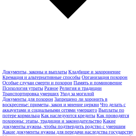
Документы, законы и выплаты
Кладбище и захоронение
Кремация и альтернативные способы
Организация похорон
Особые случаи смерти и похорон
Память и поминовение
Психология утраты
Разное
Религия и традиции
Транспортировка умерших
Уход за могилой
Документы для похорон
Запрещено ли хоронить в
воскресенье: приметы, закон и мнение церкви
Что делать с
аккаунтами и социальными сетями умершего
Выплаты по
потере кормильца
Как наследуются кредиты
Как проводятся
похороны: этапы, традиции и законодательство
Какие
документы нужны, чтобы подтвердить родство с умершим
Какие документы нужны для передачи наследства государству