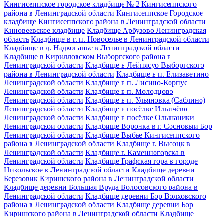
Кингисеппское городское кладбище № 2 Кингисеппского
района в Ленинградской области
Кингисеппское Городское
кладбище Кингисеппского района в Ленинградской области
Киновеевское кладбище
Кладбище Арбузово Ленинградская
область
Кладбище в г. п. Новоселье в Ленинградской области
Кладбище в д. Надкопанье в Ленинградской области
Кладбище в Кирилловском Выборгского района в
Ленинградской области
Кладбище в Лейпясуо Выборгского
района в Ленинградской области
Кладбище в п. Елизаветино
Ленинградской области
Кладбище в п. Лисино-Корпус
Ленинградской области
Кладбище в п. Молодцово
Ленинградской области
Кладбище в п. Ульяновка (Саблино)
Ленинградской области
Кладбище в посёлке Ильичёво
Ленинградской области
Кладбище в посёлке Ольшаники
Ленинградской области
Кладбище Воронка в г. Сосновый Бор
Ленинградской области
Кладбище Выбье Кингисеппского
района в Ленинградской области
Кладбище г. Высоцк в
Ленинградской области
Кладбище г. Каменногорска в
Ленинградской области
Кладбище Графская гора в городе
Никольское в Ленинградской области
Кладбище деревни
Березовик Киришского района в Ленинградской области
Кладбище деревни Большая Вруда Волосовского района в
Ленинградской области
Кладбище деревни Бор Волховского
района в Ленинградской области
Кладбище деревни Бор
Киришского района в Ленинградской области
Кладбище