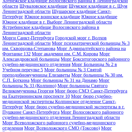
Хотнежское кладбище Волосовского района в Ленинградской
области
Шуваловское кладбище
Шумское кладбище в с. Шум
Ленинградской области
Шушарское кладбище Санкт-
Петербург
Южное воинское кладбище
Южное кладбище
Южное кладбище в г. Выборг Ленинградской области
Ястребинское кладбище Волосовского района в
Ленинградской области
Морги Санкт-Петербурга
Городской морг г. Волхов
Ленинградской области
Морг психиатрической больницы № 3
им. Скворцова-Степанова
Морг Адмиралтейского района на
Фонтанке 132
Морг академии им. С.М. Кирова
Морг
Александровской больницы
Морг Бокситогорского районного
судебно-медицинского отделения
Морг Больницы № 2 в
Учебном переулке 5
Морг больницы № 3 Святой
преподобномученицы Елизаветы
Морг больницы № 30 им.
С.П. Боткина
Морг больницы № 31 на Динамо
Морг
больницы № 33 (Колпино)
Морг больницы Святого
Великомученика Георгия
Морг бюро СМЭ Санкт-Петербурга
на Екатерининском проспекте 10
Морг бюро судебно-
медицинской экспертизы Колпинское отделение Санкт-
Петербург
Морг бюро судебно-медицинской экспертизы в г.
Пушкине Санкт-Петербурга
Морг Волосовского районного
судебно-медицинского отделения Ленинградской области
Морг Всеволожского районного судебно-медицинского
отделения
Морг Всеволожского СМО (Токсово)
Морг