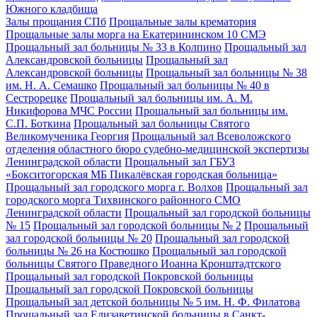
Южного кладбища
Залы прощания СПб
Прощальные залы крематория
Прощальные залы морга на Екатерининском 10 СМЭ
Прощальный зал больницы № 33 в Колпино
Прощальный зал
Александровской больницы
Прощальный зал
Александровской больницы
Прощальный зал больницы № 38
им. Н. А. Семашко
Прощальный зал больницы № 40 в
Сестрорецке
Прощальный зал больницы им. А. М.
Никифорова МЧС России
Прощальный зал больницы им.
С.П. Боткина
Прощальный зал больницы Святого
Великомученика Георгия
Прощальный зал Всеволожского
отделения областного бюро судебно-медицинской экспертизы
Ленинградской области
Прощальный зал ГБУЗ
«Бокситогорская МБ Пикалёвская городская больница»
Прощальный зал городского морга г. Волхов
Прощальный зал
городского морга Тихвинского районного СМО
Ленинградской области
Прощальный зал городской больницы
№ 15
Прощальный зал городской больницы № 2
Прощальный
зал городской больницы № 20
Прощальный зал городской
больницы № 26 на Костюшко
Прощальный зал городской
больницы Святого Праведного Иоанна Кронштадтского
Прощальный зал городской Покровской больницы
Прощальный зал городской Покровской больницы
Прощальный зал детской больницы № 5 им. Н. Ф. Филатова
Прощальный зал Елизаветинской больницы в Санкт-