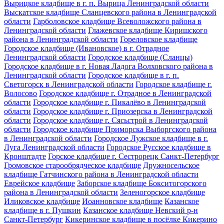
Вырицкое кладбище в г. п. Вырица Ленинградской области
Выскатское кладбище Сланцевского района в Ленинградской
области
Гарболовское кладбище Всеволожского района в
Ленинградской области
Глажевское кладбище Киришского
района в Ленинградской области
Гореловское кладбище
Городское кладбище (Ивановское) в г. Отрадное
Ленинградской области
Городское кладбище (Сланцы)
Городское кладбище в г. Новая Ладога Волховского района в
Ленинградской области
Городское кладбище в г. п.
Светогорск в Ленинградской области
Городское кладбище г.
Волосово
Городское кладбище г. Отрадное в Ленинградской
области
Городское кладбище г. Пикалёво в Ленинградской
области
Городское кладбище г. Приозерска в Ленинградской
области
Городское кладбище г. Сясьстрой в Ленинградской
области
Городское кладбище Приморска Выборгского района
в Ленинградской области
Городское Лужское кладбище в г.
Луга Ленинградской области
Городское Русское кладбище в
Кронштадте
Горское кладбище г. Сестрорецк Санкт-Петербург
Громовское старообрядческое кладбище
Дружносельское
кладбище Гатчинского района в Ленинградской области
Еврейское кладбище
Заборское кладбище Бокситогорского
района в Ленинградской области
Зеленогорское кладбище
Иликовское кладбище
Иоанновское кладбище
Казанское
кладбище в г. Пушкин
Казанское кладбище Невский р-н
Санкт-Петербург
Кикеринское кладбище в посёлке Кикерино