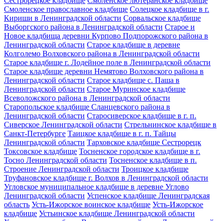
Сестрорецкое кладбище
Смоленское лютеранское кладбище
Смоленское православное кладбище
Солецкое кладбище в г.
Кириши в Ленинградской области
Сорвальское кладбище
Выборгского района в Ленинградской области
Старое и
Новое кладбища деревни Курпово Подпорожского района в
Ленинградской области
Старое кладбище в деревне
Колголемо Волховского района в Ленинградской области
Старое кладбище г. Лодейное поле в Ленинградской области
Старое кладбище деревни Немятово Волховского района в
Ленинградской области
Старое кладбище с. Паша в
Ленинградской области
Старое Муринское кладбище
Всеволожского района в Ленинградской области
Старопольское кладбище Сланцевского района в
Ленинградской области
Старосиверское кладбище в г. п.
Сиверское Ленинградской области
Стрельнинское кладбище в
Санкт-Петербурге
Таицкое кладбище в г. п. Тайцы
Ленинградской области
Тарховское кладбище Сестрорецк
Токсовское кладбище
Тосненское городское кладбище в г.
Тосно Ленинградской области
Тосненское кладбище в п.
Строение Ленинградской области
Троицкое кладбище
Труфановское кладбище г. Волхов в Ленинградской области
Угловское муниципальное кладбище в деревне Углово
Ленинградской области
Успенское кладбище Ленинградская
область
Усть-Ижорское воинское кладбище
Усть-Ижорское
кладбище
Устьинское кладбище Ленинградской области