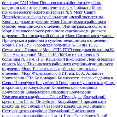
больнице РАН
Морг Приозерского районного судебно-
медицинского отделения Ленинградской области
Морг
психоневрологического интерната № 9
Морг Санкт-
Петербургского бюро судебно-медицинской экспертизы
Кронштадтское отделение
Морг Сланцевского районного
судебно-медицинского отделения Ленинградской области
Морг Сосновоборского районного судебно-медицинского
отделения Ленинградской области
Морг Сосновского участка
Приозерского районного судебно-медицинского отделения
Морг СПб ГБУЗ «Городская больница № 38 им. Н. А.
Семашко» в Пушкине
Морг СПБ ГБУЗ городская больница №
15 на Авангардной
Морг СПб ГБУЗ психиатрической
больницы № 1 им. П.П. Кащенко (Никольское) Ленинградская
область
Морг Тихвинского районного судебно-медицинского
отделения
Морг Тосненского судебно-медицинского
отделения
Морг Федерального НИИ им. В. А. Алмазова
Колумбарии СПб
Колумбарий Большеохтинского кладбища в
Санкт-Петербурге
Колумбарий Городского Русского кладбища
в Кронштадте
Колумбарий Киновеевского кладбища
Колумбарий Ковалёвского кладбища
Колумбарий
Красненького кладбища в Санкт-Петербурге
Колумбарий
крематория Cанкт-Петербурга
Колумбарий Пороховского
кладбища
Колумбарий Северного кладбища
Колумбарий
Сестрорецкого кладбища
Колумбарий Смоленского
православного кладбища в Санкт-Петербурге
Колумбарий