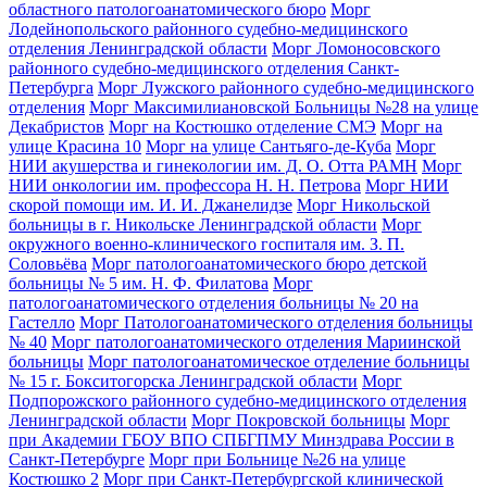
областного патологоанатомического бюро
Морг
Лодейнопольского районного судебно-медицинского
отделения Ленинградской области
Морг Ломоносовского
районного судебно-медицинского отделения Санкт-
Петербурга
Морг Лужского районного судебно-медицинского
отделения
Морг Максимилиановской Больницы №28 на улице
Декабристов
Морг на Костюшко отделение СМЭ
Морг на
улице Красина 10
Морг на улице Сантьяго-де-Куба
Морг
НИИ акушерства и гинекологии им. Д. О. Отта РАМН
Морг
НИИ онкологии им. профессора Н. Н. Петрова
Морг НИИ
скорой помощи им. И. И. Джанелидзе
Морг Никольской
больницы в г. Никольске Ленинградской области
Морг
окружного военно-клинического госпиталя им. З. П.
Соловьёва
Морг патологоанатомического бюро детской
больницы № 5 им. Н. Ф. Филатова
Морг
патологоанатомического отделения больницы № 20 на
Гастелло
Морг Патологоанатомического отделения больницы
№ 40
Морг патологоанатомического отделения Мариинской
больницы
Морг патологоанатомическое отделение больницы
№ 15 г. Бокситогорска Ленинградской области
Морг
Подпорожского районного судебно-медицинского отделения
Ленинградской области
Морг Покровской больницы
Морг
при Академии ГБОУ ВПО СПБГПМУ Минздрава России в
Санкт-Петербурге
Морг при Больнице №26 на улице
Костюшко 2
Морг при Санкт-Петербургской клинической