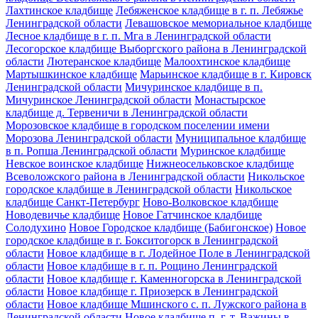
Лахтинское кладбище
Лебяженское кладбище в г. п. Лебяжье
Ленинградской области
Левашовское мемориальное кладбище
Лесное кладбище в г. п. Мга в Ленинградской области
Лесогорское кладбище Выборгского района в Ленинградской
области
Лютеранское кладбище
Малоохтинское кладбище
Мартышкинское кладбище
Марьинское кладбище в г. Кировск
Ленинградской области
Мичуринское кладбище в п.
Мичуринское Ленинградской области
Монастырское
кладбище д. Тервеничи в Ленинградской области
Морозовское кладбище в городском поселении имени
Морозова Ленинградской области
Муниципальное кладбище
в п. Ропша Ленинградской области
Муринское кладбище
Невское воинское кладбище
Нижнеосельковское кладбище
Всеволожского района в Ленинградской области
Никольское
городское кладбище в Ленинградской области
Никольское
кладбище Санкт-Петербург
Ново-Волковское кладбище
Новодевичье кладбище
Новое Гатчинское кладбище
Солодухино
Новое Городское кладбище (Бабигонское)
Новое
городское кладбище в г. Бокситогорск в Ленинградской
области
Новое кладбище в г. Лодейное Поле в Ленинградской
области
Новое кладбище в г. п. Рощино Ленинградской
области
Новое кладбище г. Каменногорска в Ленинградской
области
Новое кладбище г. Приозерск в Ленинградской
области
Новое кладбище Мшинского с. п. Лужского района в
Ленинградской области
Новое кладбище п. г. т. Важины в