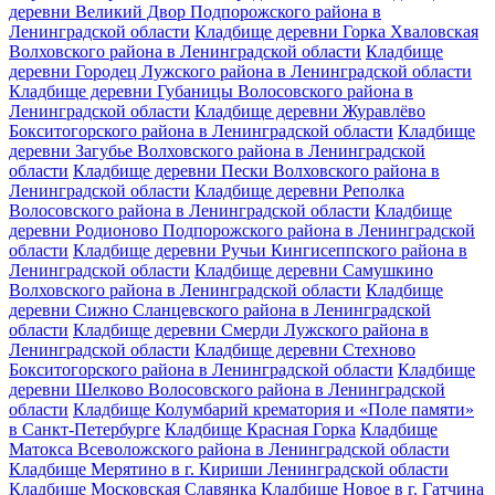
деревни Великий Двор Подпорожского района в
Ленинградской области
Кладбище деревни Горка Хваловская
Волховского района в Ленинградской области
Кладбище
деревни Городец Лужского района в Ленинградской области
Кладбище деревни Губаницы Волосовского района в
Ленинградской области
Кладбище деревни Журавлёво
Бокситогорского района в Ленинградской области
Кладбище
деревни Загубье Волховского района в Ленинградской
области
Кладбище деревни Пески Волховского района в
Ленинградской области
Кладбище деревни Реполка
Волосовского района в Ленинградской области
Кладбище
деревни Родионово Подпорожского района в Ленинградской
области
Кладбище деревни Ручьи Кингисеппского района в
Ленинградской области
Кладбище деревни Самушкино
Волховского района в Ленинградской области
Кладбище
деревни Сижно Сланцевского района в Ленинградской
области
Кладбище деревни Смерди Лужского района в
Ленинградской области
Кладбище деревни Стехново
Бокситогорского района в Ленинградской области
Кладбище
деревни Шелково Волосовского района в Ленинградской
области
Кладбище Колумбарий крематория и «Поле памяти»
в Санкт-Петербурге
Кладбище Красная Горка
Кладбище
Матокса Всеволожского района в Ленинградской области
Кладбище Мерятино в г. Кириши Ленинградской области
Кладбище Московская Славянка
Кладбище Новое в г. Гатчина