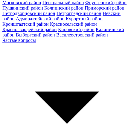
Московский район
Центральный район
Фрунзенский район
Пушкинский район
Колпинский район
Приморский район
Петродворцовский район
Петроградский район
Невский
район
Адмиралтейский район
Курортный район
Кронштадтский район
Красносельский район
Красногвардейский район
Кировский район
Калининский
район
Выборгский район
Василеостровский район
Частые вопросы