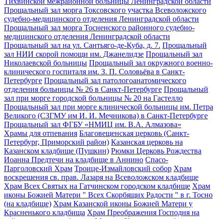
Тихвинской межрайонной больницы Ленинградской области
Прощальный зал морга Токсовского участка Всеволожского
судебно-медицинского отделения Ленинградской области
Прощальный зал морга Тосненского районного судебно-
медицинского отделения Ленинградской области
Прощальный зал на ул. Сантьяго-де-Куба, д. 7.
Прощальный
зал НИИ скорой помощи им. Джанелидзе
Прощальный зал
Николаевской больницы
Прощальный зал окружного военно-
клинического госпиталя им. З. П. Соловьёва в Санкт-
Петербурге
Прощальный зал патологоанатомического
отделения больницы № 26 в Санкт-Петербурге
Прощальный
зал при морге городской больницы № 20 на Гастелло
Прощальный зал при морге клинической больницы им. Петра
Великого (СЗГМУ им И. И. Мечникова) в Санкт-Петербурге
Прощальный зал ФГБУ «НМИЦ им. В.А. Алмазова»
Храмы для отпевания
Благовещенская церковь (Санкт-
Петербург, Приморский район)
Казанская церковь на
Казанском кладбище (Пушкин)
Рюмки Церковь Рождества
Иоанна Предтечи на кладбище в Аннино
Спасо-
Парголовский Храм
Троице-Измайловский собор
Храм
воскрешения св. прав. Лазаря на Всеволожском кладбище
Храм Всех Святых на Гатчинском городском кладбище
Храм
иконы Божией Матери " Всех Скорбящих Радости " в г. Тосно
(на кладбище)
Храм Казанской иконы Божией Матери у
Красненького кладбища
Храм Преображения Господня на