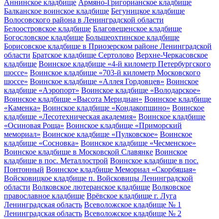
Аннинское кладбище
Армяно-Григорианское кладбище
Балканское воинское кладбище
Бегуницкое кладбище
Волосовского района в Ленинградской области
Белоостровское кладбище
Благовещенское кладбище
Богословское кладбище
Большеохтинское кладбище
Борисовское кладбище в Приозерском районе Ленинградской
области
Братское кладбище Сертолово
Верхне-Черкасовское
кладбище
Воинское кладбище «4-й километр Петербургского
шоссе»
Воинское кладбище «703-й километр Московского
шоссе»
Воинское кладбище «Аллея Гордовцев»
Воинское
кладбище «Аэропорт»
Воинское кладбище «Володарское»
Воинское кладбище «Высота Меридиан»
Воинское кладбище
«Каменка»
Воинское кладбище «Кондакопшино»
Воинское
кладбище «Лесотехническая академия»
Воинское кладбище
«Осиновая Роща»
Воинское кладбище «Приморский
мемориал»
Воинское кладбище «Пулковское»
Воинское
кладбище «Сосновка»
Воинское кладбище «Чесменское»
Воинское кладбище в Московской Славянке
Воинское
кладбище в пос. Металлострой
Воинское кладбище в пос.
Понтонный
Воинское кладбище Мемориал «Скорбящая»
Войсковицкое кладбище п. Войсковицы Ленинградской
области
Волковское лютеранское кладбище
Волковское
православное кладбище
Врёвское кладбище г. Луга
Ленинградская область
Всеволожское кладбище № 1
Ленинградская область
Всеволожское кладбище № 2