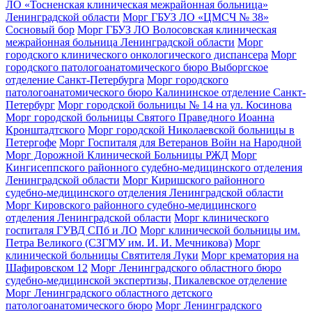
ЛО «Тосненская клиническая межрайонная больница»
Ленинградской области
Морг ГБУЗ ЛО «ЦМСЧ № 38»
Сосновый бор
Морг ГБУЗ ЛО Волосовская клиническая
межрайонная больница Ленинградской области
Морг
городского клинического онкологического диспансера
Морг
городского патологоанатомического бюро Выборгское
отделение Санкт-Петербурга
Морг городского
патологоанатомического бюро Калининское отделение Санкт-
Петербург
Морг городской больницы № 14 на ул. Косинова
Морг городской больницы Святого Праведного Иоанна
Кронштадтского
Морг городской Николаевской больницы в
Петергофе
Морг Госпиталя для Ветеранов Войн на Народной
Морг Дорожной Клинической Больницы РЖД
Морг
Кингисеппского районного судебно-медицинского отделения
Ленинградской области
Морг Киришского районного
судебно-медицинского отделения Ленинградской области
Морг Кировского районного судебно-медицинского
отделения Ленинградской области
Морг клинического
госпиталя ГУВД СПб и ЛО
Морг клинической больницы им.
Петра Великого (СЗГМУ им. И. И. Мечникова)
Морг
клинической больницы Святителя Луки
Морг крематория на
Шафировском 12
Морг Ленинградского областного бюро
судебно-медицинской экспертизы, Пикалевское отделение
Морг Ленинградского областного детского
патологоанатомического бюро
Морг Ленинградского