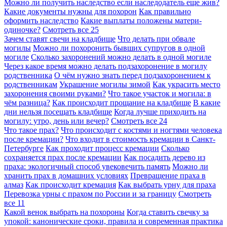
Можно ли получить наследство если наследодатель еще жив?
Какие документы нужны для похорон
Как правильно
оформить наследство
Какие выплаты положены матери-
одиночке?
Смотреть все
25
Зачем ставят свечи на кладбище
Что делать при обвале
могилы
Можно ли похоронить бывших супругов в одной
могиле
Сколько захоронений можно делать в одной могиле
Через какое время можно делать подзахоронение в могилу
родственника
О чём нужно знать перед подзахоронением к
родственникам
Украшение могилы зимой
Как украсить место
захоронения своими руками?
Что такое участок и могила: в
чём разница?
Как происходит прощание на кладбище
В какие
дни нельзя посещать кладбище
Когда лучше приходить на
могилу: утро, день или вечер?
Смотреть все
24
Что такое прах?
Что происходит с костями и ногтями человека
после кремации?
Что входит в стоимость кремации в Санкт-
Петербурге
Как проходит процесс кремации
Сколько
сохраняется прах после кремации
Как посадить дерево из
праха: экологичный способ увековечить память
Можно ли
хранить прах в домашних условиях
Превращение праха в
алмаз
Как происходит кремация
Как выбрать урну для праха
Перевозка урны с прахом по России и за границу
Смотреть
все
11
Какой венок выбрать на похороны
Когда ставить свечку за
упокой: канонические сроки, правила и современная практика