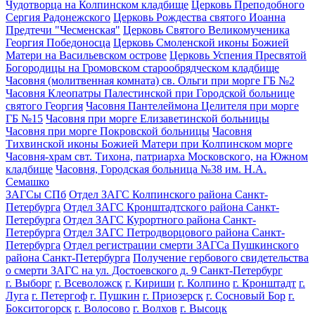
Чудотворца на Колпинском кладбище
Церковь Преподобного
Сергия Радонежского
Церковь Рождества святого Иоанна
Предтечи "Чесменская"
Церковь Святого Великомученика
Георгия Победоносца
Церковь Смоленской иконы Божией
Матери на Васильевском острове
Церковь Успения Пресвятой
Богородицы на Громовском старообрядческом кладбище
Часовня (молитвенная комната) св. Ольги при морге ГБ №2
Часовня Клеопатры Палестинской при Городской больнице
святого Георгия
Часовня Пантелеймона Целителя при морге
ГБ №15
Часовня при морге Елизаветинской больницы
Часовня при морге Покровской больницы
Часовня
Тихвинской иконы Божией Матери при Колпинском морге
Часовня-храм свт. Тихона, патриарха Московского, на Южном
кладбище
Часовня, Городская больница №38 им. Н.А.
Семашко
ЗАГСы СПб
Отдел ЗАГС Колпинского района Санкт-
Петербурга
Отдел ЗАГС Кронштадтского района Санкт-
Петербурга
Отдел ЗАГС Курортного района Санкт-
Петербурга
Отдел ЗАГС Петродворцового района Санкт-
Петербурга
Отдел регистрации смерти ЗАГСа Пушкинского
района Санкт-Петербурга
Получение гербового свидетельства
о смерти ЗАГС на ул. Достоевского д. 9 Санкт-Петербург
г. Выборг
г. Всеволожск
г. Кириши
г. Колпино
г. Кронштадт
г.
Луга
г. Петергоф
г. Пушкин
г. Приозерск
г. Сосновый Бор
г.
Бокситогорск
г. Волосово
г. Волхов
г. Высоцк