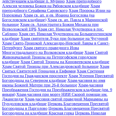
действующем кладбище п. Мурино
Храм преподобного
Алексия человека Божия на Рябовском кладбище
Храм
преподобного Серафима Саровского
Храм Пророка Илии на
Пороховых
Храм св. ап. и ев. Иоанна Богослова (на
Богословском кладбище)
Храм св. ап. Павла в Мариинской
больнице
Храм св. Архистратига Божия Михаила при
Всеволожской ЦРБ
Храм свт. Николая Чудотворца в пос.
Саблино
Храм свт. Николая Чудотворца на Большеохтинском
кладбище
Храм святителя Луки при больнице на Чугунной
Храм Свято-Троицкой Александро-Невской Лавры в Санкт-
Петербурге
Храм святого праведного Иова
Многострадального на Волковском кладбище
Храм Святой
Живоначальной Троицы на Петергофском городском
кладбище
Храм Святой Троицы на Киновеевском кладбище
Храм Святой Троицы при Александровской больнице
Храм
Святых Святителей Геннадия и Евфимия
Храм Сретения
Господня на Гражданском проспекте
Храм Успения Пресвятой
Богородицы на Северном кладбище
Храм-часовня во имя
иконы Божией Матери при 26-й больнице
Храм-часовня
Преображения Господня на Преображенском кладбище (им. 9
января)
Храм-часовня при морге НИИ Скорой помощи им.
Джанелидзе
Храм-часовня святой праведной Мариамны на
Пундоловском кладбище
Церковь Благовещения Пресвятой
Богородицы в Парголово
Церковь Благовещения Пресвятой
Богородицы на кладбище Красная горка
Церковь Николая