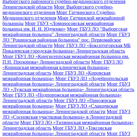
Выборгского районного судебно-медицинского отделения
Ленинградской области
Морг Выборгского судебно-
медицинского отделения
Морг Гатчинского Судебно-
Медицинского отделения
Морг Гатчинской межрайонной
больницы
Морг ГБУЗ «Ломоносовская межрайонная
больница им. И. Н. Юдченко»
Морг ГБУЗ ЛО "Выборгская
межрайонная больница" Ленинградской области
Морг ГБУЗ
ЛО "Рощинская районная больница" пос. Первомайское
Ленинградской области
Морг ГБУЗ ЛО «Бокситогорская МБ
Пикалевская городская больница» Ленинградская область
Морг ГБУЗ ЛО «Кингисеппская межрайонная больница им.
П.Н. Прохорова» Ленинградской области
Морг ГБУЗ ЛО
«Киришская межрайонная клиническая больница»
Ленинградская область
Морг ГБУЗ ЛО «Кировская
межрайонная больница»
Морг ГБУЗ ЛО «Лодейнопольская
межрайонная больница» Ленинградской области
Морг ГБУЗ
ЛО «Лужская межрайонная больница» Ленинградская область
Морг ГБУЗ ЛО «Подпорожская межрайонная больница»
Ленинградской области
Морг ГБУЗ ЛО «Приозерская
межрайонная больница»
Морг ГБУЗ ЛО «Сланцевская
межрайонная больница» Ленинградской области
Морг ГБУЗ
ЛО «Сосновская участковая больница» в Ленинградской
области
Морг ГБУЗ ЛО «Тихвинская межрайонная больница»
Ленинградская область
Морг ГБУЗ ЛО «Токсовская
межрайонная больница» Ленинградской области
Морг ГБУЗ