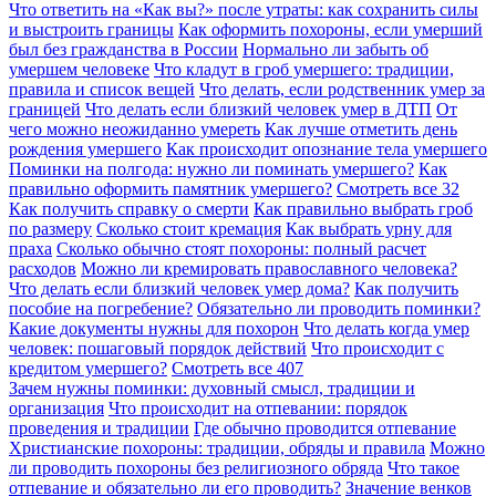
Что ответить на «Как вы?» после утраты: как сохранить силы
и выстроить границы
Как оформить похороны, если умерший
был без гражданства в России
Нормально ли забыть об
умершем человеке
Что кладут в гроб умершего: традиции,
правила и список вещей
Что делать, если родственник умер за
границей
Что делать если близкий человек умер в ДТП
От
чего можно неожиданно умереть
Как лучше отметить день
рождения умершего
Как происходит опознание тела умершего
Поминки на полгода: нужно ли поминать умершего?
Как
правильно оформить памятник умершего?
Смотреть все
32
Как получить справку о смерти
Как правильно выбрать гроб
по размеру
Сколько стоит кремация
Как выбрать урну для
праха
Сколько обычно стоят похороны: полный расчет
расходов
Можно ли кремировать православного человека?
Что делать если близкий человек умер дома?
Как получить
пособие на погребение?
Обязательно ли проводить поминки?
Какие документы нужны для похорон
Что делать когда умер
человек: пошаговый порядок действий
Что происходит с
кредитом умершего?
Смотреть все
407
Зачем нужны поминки: духовный смысл, традиции и
организация
Что происходит на отпевании: порядок
проведения и традиции
Где обычно проводится отпевание
Христианские похороны: традиции, обряды и правила
Можно
ли проводить похороны без религиозного обряда
Что такое
отпевание и обязательно ли его проводить?
Значение венков