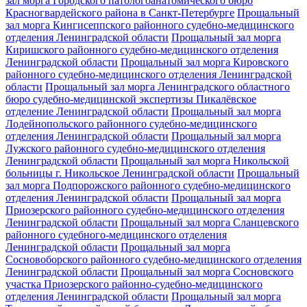
зал морга Городского патологоанатомического бюро
Красногвардейского района в Санкт-Петербурге
Прощальный
зал морга Кингисеппского районного судебно-медицинского
отделения Ленинградской области
Прощальный зал морга
Киришского районного судебно-медицинского отделения
Ленинградской области
Прощальный зал морга Кировского
районного судебно-медицинского отделения Ленинградской
области
Прощальный зал морга Ленинградского областного
бюро судебно-медицинской экспертизы Пикалёвское
отделение Ленинградской области
Прощальный зал морга
Лодейнопольского районного судебно-медицинского
отделения Ленинградской области
Прощальный зал морга
Лужского районного судебно-медицинского отделения
Ленинградской области
Прощальный зал морга Никольской
больницы г. Никольское Ленинградской области
Прощальный
зал морга Подпорожского районного судебно-медицинского
отделения Ленинградской области
Прощальный зал морга
Приозерского районного судебно-медицинского отделения
Ленинградской области
Прощальный зал морга Сланцевского
районного судебного-медицинского отделения
Ленинградской области
Прощальный зал морга
Сосновоборского районного судебно-медицинского отделения
Ленинградской области
Прощальный зал морга Сосновского
участка Приозерского районно-судебно-медицинского
отделения Ленинградской области
Прощальный зал морга