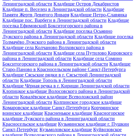
Ленинградской области
Кладбище Остров Декабристов
Кладбище п. Веселец в Ленинградской области
Кладбище
Памяти Жертв Девятого Января
Кладбище Петро-Славянка
Кладбище пос. Варбеги в Ленинградской области
Кладбище
поселка Ефимовский Бокситогорского района в
Ленинградской области
Кладбище поселка Осьмино
Лужского района в Ленинградской области
Кладбище поселка
Толмачёво Лужского района в Ленинградской области
Кладбище села Колчаново Волховского района в
Ленинградской области
Кладбище села Путилово Кировского
района в Ленинградской области
Кладбище села Сомино
Бокситогорского района в Ленинградской области
Кладбище
Старо-Паново в Красносельском районе Санкт-Петербурга
Кладбище Сясьские рядки в г. Сясьстрой Ленинградской
области
Кладбище Тополь в Ленинградской области
Кладбище Чёрная речка в г. Кириши Ленинградской области
Клопицкое кладбище Волосовского района в Ленинградской
области
Ковалёвское кладбище Всеволожский район
Ленинградской области
Колпинское городское кладбище
Комаровское кладбище Санкт-Петербурга
Корчминское
воинское кладбище
Красненькое кладбище
Красногорское
кладбище Лужского района в Ленинградской области
Красносельское кладбище
Кузьминское кладбище г. Пушкин
Санкт-Петербург
Кузьмоловское кладбище
Куйвозовское
кладбище Всеволожского района в Ленинградской области