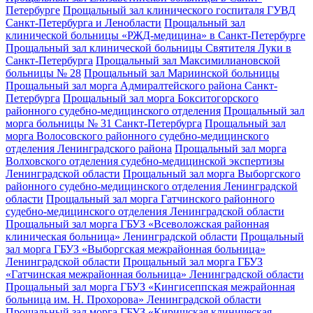
Петербурге
Прощальный зал клинического госпиталя ГУВД
Санкт-Петербурга и Ленобласти
Прощальный зал
клинической больницы «РЖД-медицина» в Санкт-Петербурге
Прощальный зал клинической больницы Святителя Луки в
Санкт-Петербурга
Прощальный зал Максимилиановской
больницы № 28
Прощальный зал Мариинской больницы
Прощальный зал морга Адмиралтейского района Санкт-
Петербурга
Прощальный зал морга Бокситогорского
районного судебно-медицинского отделения
Прощальный зал
морга больницы № 31 Санкт-Петербурга
Прощальный зал
морга Волосовского районного судебно-медицинского
отделения Ленинградского района
Прощальный зал морга
Волховского отделения судебно-медицинской экспертизы
Ленинградской области
Прощальный зал морга Выборгского
районного судебно-медицинского отделения Ленинградской
области
Прощальный зал морга Гатчинского районного
судебно-медицинского отделения Ленинградской области
Прощальный зал морга ГБУЗ «Всеволожская районная
клиническая больница» Ленинградской области
Прощальный
зал морга ГБУЗ «Выборгская межрайонная больница»
Ленинградской области
Прощальный зал морга ГБУЗ
«Гатчинская межрайонная больница» Ленинградской области
Прощальный зал морга ГБУЗ «Кингисеппская межрайонная
больница им. Н. Прохорова» Ленинградской области
Прощальный зал морга ГБУЗ «Киришская клиническая