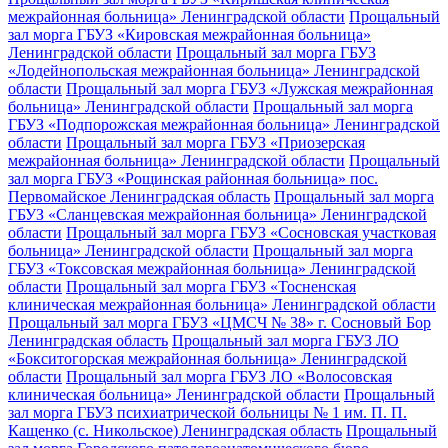
межрайонная больница» Ленинградской области
Прощальный
зал морга ГБУЗ «Кировская межрайонная больница»
Ленинградской области
Прощальный зал морга ГБУЗ
«Лодейнопольская межрайонная больница» Ленинградской
области
Прощальный зал морга ГБУЗ «Лужская межрайонная
больница» Ленинградской области
Прощальный зал морга
ГБУЗ «Подпорожская межрайонная больница» Ленинградской
области
Прощальный зал морга ГБУЗ «Приозерская
межрайонная больница» Ленинградской области
Прощальный
зал морга ГБУЗ «Рощинская районная больница» пос.
Первомайское Ленинградская область
Прощальный зал морга
ГБУЗ «Сланцевская межрайонная больница» Ленинградской
области
Прощальный зал морга ГБУЗ «Сосновская участковая
больница» Ленинградской области
Прощальный зал морга
ГБУЗ «Токсовская межрайонная больница» Ленинградской
области
Прощальный зал морга ГБУЗ «Тосненская
клиническая межрайонная больница» Ленинградской области
Прощальный зал морга ГБУЗ «ЦМСЧ № 38» г. Сосновый Бор
Ленинградская область
Прощальный зал морга ГБУЗ ЛО
«Бокситогорская межрайонная больница» Ленинградской
области
Прощальный зал морга ГБУЗ ЛО «Волосовская
клиническая больница» Ленинградской области
Прощальный
зал морга ГБУЗ психиатрической больницы № 1 им. П. П.
Кащенко (с. Никольское) Ленинградская область
Прощальный