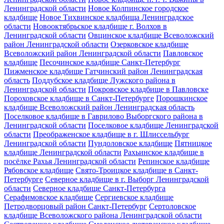
Ленинградской области
Новое Колпинское городское
кладбище
Новое Тихвинское кладбища Ленинградское
области
Новооктябрьское кладбище г. Волхов в
Ленинградской области
Овцинское кладбище Всеволожский
район Ленинградской области
Озерковское кладбище
Всеволожский район Ленинградской области
Павловское
кладбище
Песочинское кладбище Санкт-Петербург
Пижменское кладбище Гатчинский район Ленинградская
область
Поддубское кладбище Лужского района в
Ленинградской области
Покровское кладбище в Павловске
Пороховское кладбище в Санкт-Петербурге
Порошкинское
кладбище Всеволожский район Ленинградская область
Поселковое кладбище в Гаврилово Выборгского района в
Ленинградской области
Поселковое кладбище Ленинградской
области
Преображенское кладбище в г. Шлиссельбург
Ленинградской области
Пундоловское кладбище
Пятницкое
кладбище Ленинградской области
Рахьинское кладбище в
посёлке Рахья Ленинградской области
Репинское кладбище
Рябовское кладбище
Свято-Троицкое кладбище в Санкт-
Петербурге
Северное кладбище в г. Выборг Ленинградской
области
Северное кладбище Санкт-Петербурга
Серафимовское кладбище
Сергиевское кладбище
Петродворцовый район Санкт-Петербург
Сертоловское
кладбище Всеволожского района Ленинградской области