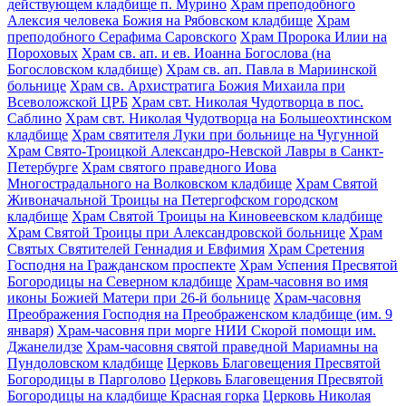
действующем кладбище п. Мурино
Храм преподобного
Алексия человека Божия на Рябовском кладбище
Храм
преподобного Серафима Саровского
Храм Пророка Илии на
Пороховых
Храм св. ап. и ев. Иоанна Богослова (на
Богословском кладбище)
Храм св. ап. Павла в Мариинской
больнице
Храм св. Архистратига Божия Михаила при
Всеволожской ЦРБ
Храм свт. Николая Чудотворца в пос.
Саблино
Храм свт. Николая Чудотворца на Большеохтинском
кладбище
Храм святителя Луки при больнице на Чугунной
Храм Свято-Троицкой Александро-Невской Лавры в Санкт-
Петербурге
Храм святого праведного Иова
Многострадального на Волковском кладбище
Храм Святой
Живоначальной Троицы на Петергофском городском
кладбище
Храм Святой Троицы на Киновеевском кладбище
Храм Святой Троицы при Александровской больнице
Храм
Святых Святителей Геннадия и Евфимия
Храм Сретения
Господня на Гражданском проспекте
Храм Успения Пресвятой
Богородицы на Северном кладбище
Храм-часовня во имя
иконы Божией Матери при 26-й больнице
Храм-часовня
Преображения Господня на Преображенском кладбище (им. 9
января)
Храм-часовня при морге НИИ Скорой помощи им.
Джанелидзе
Храм-часовня святой праведной Мариамны на
Пундоловском кладбище
Церковь Благовещения Пресвятой
Богородицы в Парголово
Церковь Благовещения Пресвятой
Богородицы на кладбище Красная горка
Церковь Николая