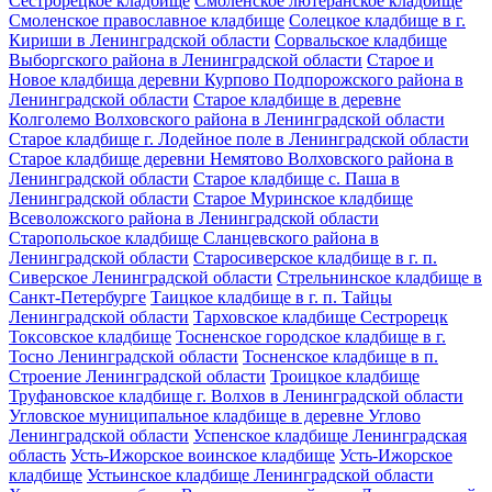
Сестрорецкое кладбище
Смоленское лютеранское кладбище
Смоленское православное кладбище
Солецкое кладбище в г.
Кириши в Ленинградской области
Сорвальское кладбище
Выборгского района в Ленинградской области
Старое и
Новое кладбища деревни Курпово Подпорожского района в
Ленинградской области
Старое кладбище в деревне
Колголемо Волховского района в Ленинградской области
Старое кладбище г. Лодейное поле в Ленинградской области
Старое кладбище деревни Немятово Волховского района в
Ленинградской области
Старое кладбище с. Паша в
Ленинградской области
Старое Муринское кладбище
Всеволожского района в Ленинградской области
Старопольское кладбище Сланцевского района в
Ленинградской области
Старосиверское кладбище в г. п.
Сиверское Ленинградской области
Стрельнинское кладбище в
Санкт-Петербурге
Таицкое кладбище в г. п. Тайцы
Ленинградской области
Тарховское кладбище Сестрорецк
Токсовское кладбище
Тосненское городское кладбище в г.
Тосно Ленинградской области
Тосненское кладбище в п.
Строение Ленинградской области
Троицкое кладбище
Труфановское кладбище г. Волхов в Ленинградской области
Угловское муниципальное кладбище в деревне Углово
Ленинградской области
Успенское кладбище Ленинградская
область
Усть-Ижорское воинское кладбище
Усть-Ижорское
кладбище
Устьинское кладбище Ленинградской области