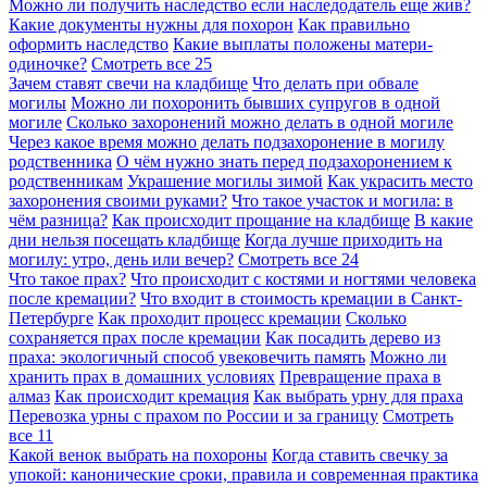
Можно ли получить наследство если наследодатель еще жив?
Какие документы нужны для похорон
Как правильно
оформить наследство
Какие выплаты положены матери-
одиночке?
Смотреть все
25
Зачем ставят свечи на кладбище
Что делать при обвале
могилы
Можно ли похоронить бывших супругов в одной
могиле
Сколько захоронений можно делать в одной могиле
Через какое время можно делать подзахоронение в могилу
родственника
О чём нужно знать перед подзахоронением к
родственникам
Украшение могилы зимой
Как украсить место
захоронения своими руками?
Что такое участок и могила: в
чём разница?
Как происходит прощание на кладбище
В какие
дни нельзя посещать кладбище
Когда лучше приходить на
могилу: утро, день или вечер?
Смотреть все
24
Что такое прах?
Что происходит с костями и ногтями человека
после кремации?
Что входит в стоимость кремации в Санкт-
Петербурге
Как проходит процесс кремации
Сколько
сохраняется прах после кремации
Как посадить дерево из
праха: экологичный способ увековечить память
Можно ли
хранить прах в домашних условиях
Превращение праха в
алмаз
Как происходит кремация
Как выбрать урну для праха
Перевозка урны с прахом по России и за границу
Смотреть
все
11
Какой венок выбрать на похороны
Когда ставить свечку за
упокой: канонические сроки, правила и современная практика