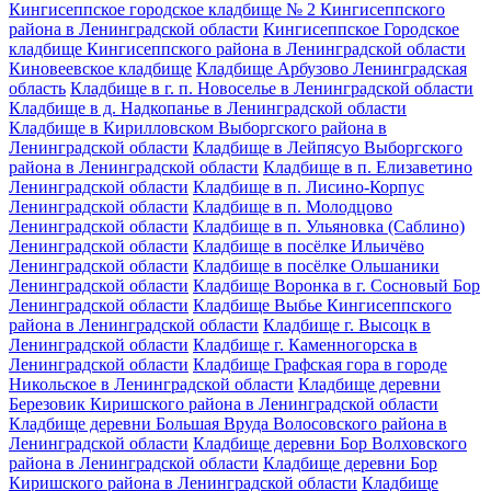
Кингисеппское городское кладбище № 2 Кингисеппского
района в Ленинградской области
Кингисеппское Городское
кладбище Кингисеппского района в Ленинградской области
Киновеевское кладбище
Кладбище Арбузово Ленинградская
область
Кладбище в г. п. Новоселье в Ленинградской области
Кладбище в д. Надкопанье в Ленинградской области
Кладбище в Кирилловском Выборгского района в
Ленинградской области
Кладбище в Лейпясуо Выборгского
района в Ленинградской области
Кладбище в п. Елизаветино
Ленинградской области
Кладбище в п. Лисино-Корпус
Ленинградской области
Кладбище в п. Молодцово
Ленинградской области
Кладбище в п. Ульяновка (Саблино)
Ленинградской области
Кладбище в посёлке Ильичёво
Ленинградской области
Кладбище в посёлке Ольшаники
Ленинградской области
Кладбище Воронка в г. Сосновый Бор
Ленинградской области
Кладбище Выбье Кингисеппского
района в Ленинградской области
Кладбище г. Высоцк в
Ленинградской области
Кладбище г. Каменногорска в
Ленинградской области
Кладбище Графская гора в городе
Никольское в Ленинградской области
Кладбище деревни
Березовик Киришского района в Ленинградской области
Кладбище деревни Большая Вруда Волосовского района в
Ленинградской области
Кладбище деревни Бор Волховского
района в Ленинградской области
Кладбище деревни Бор
Киришского района в Ленинградской области
Кладбище