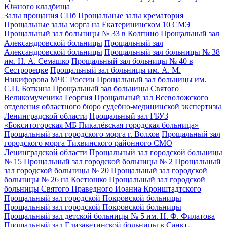
Южного кладбища
Залы прощания СПб
Прощальные залы крематория
Прощальные залы морга на Екатерининском 10 СМЭ
Прощальный зал больницы № 33 в Колпино
Прощальный зал
Александровской больницы
Прощальный зал
Александровской больницы
Прощальный зал больницы № 38
им. Н. А. Семашко
Прощальный зал больницы № 40 в
Сестрорецке
Прощальный зал больницы им. А. М.
Никифорова МЧС России
Прощальный зал больницы им.
С.П. Боткина
Прощальный зал больницы Святого
Великомученика Георгия
Прощальный зал Всеволожского
отделения областного бюро судебно-медицинской экспертизы
Ленинградской области
Прощальный зал ГБУЗ
«Бокситогорская МБ Пикалёвская городская больница»
Прощальный зал городского морга г. Волхов
Прощальный зал
городского морга Тихвинского районного СМО
Ленинградской области
Прощальный зал городской больницы
№ 15
Прощальный зал городской больницы № 2
Прощальный
зал городской больницы № 20
Прощальный зал городской
больницы № 26 на Костюшко
Прощальный зал городской
больницы Святого Праведного Иоанна Кронштадтского
Прощальный зал городской Покровской больницы
Прощальный зал городской Покровской больницы
Прощальный зал детской больницы № 5 им. Н. Ф. Филатова
Прощальный зал Елизаветинской больницы в Санкт-