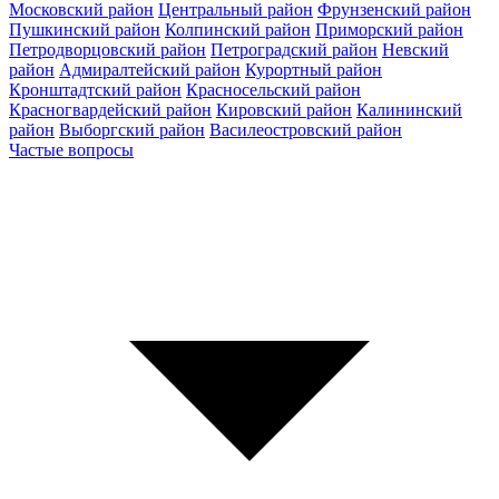
Московский район
Центральный район
Фрунзенский район
Пушкинский район
Колпинский район
Приморский район
Петродворцовский район
Петроградский район
Невский
район
Адмиралтейский район
Курортный район
Кронштадтский район
Красносельский район
Красногвардейский район
Кировский район
Калининский
район
Выборгский район
Василеостровский район
Частые вопросы