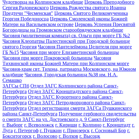
Чудотворца на Колпинском кладбище
Церковь Преподобного
Сергия Радонежского
Церковь Рождества святого Иоанна
Предтечи "Чесменская"
Церковь Святого Великомученика
Георгия Победоносца
Церковь Смоленской иконы Божией
Матери на Васильевском острове
Церковь Успения Пресвятой
Богородицы на Громовском старообрядческом кладбище
Часовня (молитвенная комната) св. Ольги при морге ГБ №2
Часовня Клеопатры Палестинской при Городской больнице
святого Георгия
Часовня Пантелеймона Целителя при морге
ГБ №15
Часовня при морге Елизаветинской больницы
Часовня при морге Покровской больницы
Часовня
Тихвинской иконы Божией Матери при Колпинском морге
Часовня-храм свт. Тихона, патриарха Московского, на Южном
кладбище
Часовня, Городская больница №38 им. Н.А.
Семашко
ЗАГСы СПб
Отдел ЗАГС Колпинского района Санкт-
Петербурга
Отдел ЗАГС Кронштадтского района Санкт-
Петербурга
Отдел ЗАГС Курортного района Санкт-
Петербурга
Отдел ЗАГС Петродворцового района Санкт-
Петербурга
Отдел регистрации смерти ЗАГСа Пушкинского
района Санкт-Петербурга
Получение гербового свидетельства
о смерти ЗАГС на ул. Достоевского д. 9 Санкт-Петербург
г. Выборг
г. Всеволожск
г. Кириши
г. Колпино
г. Кронштадт
г.
Луга
г. Петергоф
г. Пушкин
г. Приозерск
г. Сосновый Бор
г.
Бокситогорск
г. Волосово
г. Волхов
г. Высоцк