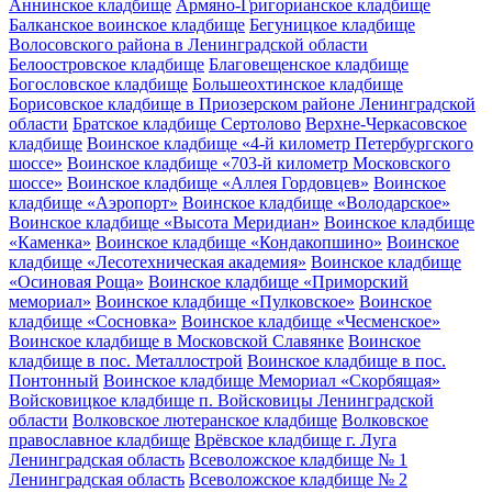
Аннинское кладбище
Армяно-Григорианское кладбище
Балканское воинское кладбище
Бегуницкое кладбище
Волосовского района в Ленинградской области
Белоостровское кладбище
Благовещенское кладбище
Богословское кладбище
Большеохтинское кладбище
Борисовское кладбище в Приозерском районе Ленинградской
области
Братское кладбище Сертолово
Верхне-Черкасовское
кладбище
Воинское кладбище «4-й километр Петербургского
шоссе»
Воинское кладбище «703-й километр Московского
шоссе»
Воинское кладбище «Аллея Гордовцев»
Воинское
кладбище «Аэропорт»
Воинское кладбище «Володарское»
Воинское кладбище «Высота Меридиан»
Воинское кладбище
«Каменка»
Воинское кладбище «Кондакопшино»
Воинское
кладбище «Лесотехническая академия»
Воинское кладбище
«Осиновая Роща»
Воинское кладбище «Приморский
мемориал»
Воинское кладбище «Пулковское»
Воинское
кладбище «Сосновка»
Воинское кладбище «Чесменское»
Воинское кладбище в Московской Славянке
Воинское
кладбище в пос. Металлострой
Воинское кладбище в пос.
Понтонный
Воинское кладбище Мемориал «Скорбящая»
Войсковицкое кладбище п. Войсковицы Ленинградской
области
Волковское лютеранское кладбище
Волковское
православное кладбище
Врёвское кладбище г. Луга
Ленинградская область
Всеволожское кладбище № 1
Ленинградская область
Всеволожское кладбище № 2