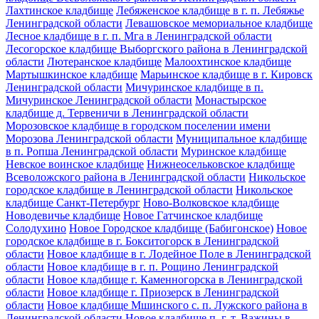
Лахтинское кладбище
Лебяженское кладбище в г. п. Лебяжье
Ленинградской области
Левашовское мемориальное кладбище
Лесное кладбище в г. п. Мга в Ленинградской области
Лесогорское кладбище Выборгского района в Ленинградской
области
Лютеранское кладбище
Малоохтинское кладбище
Мартышкинское кладбище
Марьинское кладбище в г. Кировск
Ленинградской области
Мичуринское кладбище в п.
Мичуринское Ленинградской области
Монастырское
кладбище д. Тервеничи в Ленинградской области
Морозовское кладбище в городском поселении имени
Морозова Ленинградской области
Муниципальное кладбище
в п. Ропша Ленинградской области
Муринское кладбище
Невское воинское кладбище
Нижнеосельковское кладбище
Всеволожского района в Ленинградской области
Никольское
городское кладбище в Ленинградской области
Никольское
кладбище Санкт-Петербург
Ново-Волковское кладбище
Новодевичье кладбище
Новое Гатчинское кладбище
Солодухино
Новое Городское кладбище (Бабигонское)
Новое
городское кладбище в г. Бокситогорск в Ленинградской
области
Новое кладбище в г. Лодейное Поле в Ленинградской
области
Новое кладбище в г. п. Рощино Ленинградской
области
Новое кладбище г. Каменногорска в Ленинградской
области
Новое кладбище г. Приозерск в Ленинградской
области
Новое кладбище Мшинского с. п. Лужского района в
Ленинградской области
Новое кладбище п. г. т. Важины в