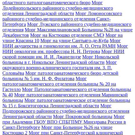
областного патологоанатомического бюро
Морг
Лодейнопольского районного судебно-медицинского
отделения Ленинградской области
Морг Ломоносовского
районного судебно-медицинского отделения Санкт-
Петербурга
Морг Лужского районного судебно-медицинского
отделения
Морг Максимилиановской Больницы №28 на улице
Декабристов
Морг на Костюшко отделение СМЭ
Морг на
улице Красина 10
Морг на улице Сантьяго-де-Куба
Морг
НИИ акушерства и гинекологии им. Д. О. Отта РАМН
Морг
НИИ онкологии им. профессора Н. Н. Петрова
Морг НИИ
скорой помощи им. И. И. Джанелидзе
Морг Никольской
больницы в г. Никольске Ленинградской области
Морг
окружного военно-клинического госпиталя им. З. П.
Соловьёва
Морг патологоанатомического бюро детской
больницы № 5 им. Н. Ф. Филатова
Морг
патологоанатомического отделения больницы № 20 на
Гастелло
Морг Патологоанатомического отделения больницы
№ 40
Морг патологоанатомического отделения Мариинской
больницы
Морг патологоанатомическое отделение больницы
№ 15 г. Бокситогорска Ленинградской области
Морг
Подпорожского районного судебно-медицинского отделения
Ленинградской области
Морг Покровской больницы
Морг
при Академии ГБОУ ВПО СПБГПМУ Минздрава России в
Санкт-Петербурге
Морг при Больнице №26 на улице
Костюшко 2
Морг при Санкт-Петербургской клинической