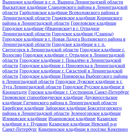
Вырицкое кладбище в г. п. Вырица Ленинградской области
Выскатское кладбище Сланцевского района в Ленинградской
области
Гарболовское кладбище Всеволожского района в
Ленинградской области
Глажевское кладбище Киришского
района в Ленинградской области
Гореловское кладбище
Городское кладбище (Ивановское) в г. Отрадное
Ленинградской области
Городское кладбище (Сланцы)
Городское кладбище в г. Новая Ладога Волховского района в
Ленинградской области
Городское кладбище в г. п.
Светогорск в Ленинградской области
Городское кладбище г.
Волосово
Городское кладбище г. Отрадное в Ленинградской
области
Городское кладбище г. Пикалёво в Ленинградской
области
Городское кладбище г. Приозерска в Ленинградской
области
Городское кладбище г. Сясьстрой в Ленинградской
области
Городское кладбище Приморска Выборгского района
в Ленинградской области
Городское Лужское кладбище в г.
Луга Ленинградской области
Городское Русское кладбище в
Кронштадте
Горское кладбище г. Сестрорецк Санкт-Петербург
Громовское старообрядческое кладбище
Дружносельское
кладбище Гатчинского района в Ленинградской области
Еврейское кладбище
Заборское кладбище Бокситогорского
района в Ленинградской области
Зеленогорское кладбище
Иликовское кладбище
Иоанновское кладбище
Казанское
кладбище в г. Пушкин
Казанское кладбище Невский р-н
Санкт-Петербург
Кикеринское кладбище в посёлке Кикерино