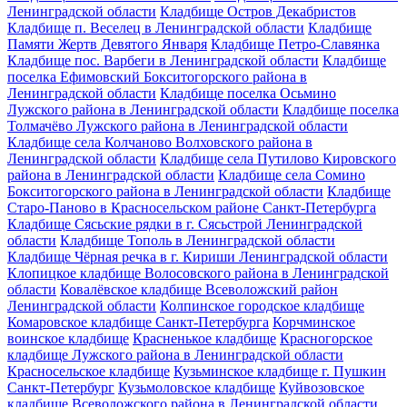
Ленинградской области
Кладбище Остров Декабристов
Кладбище п. Веселец в Ленинградской области
Кладбище
Памяти Жертв Девятого Января
Кладбище Петро-Славянка
Кладбище пос. Варбеги в Ленинградской области
Кладбище
поселка Ефимовский Бокситогорского района в
Ленинградской области
Кладбище поселка Осьмино
Лужского района в Ленинградской области
Кладбище поселка
Толмачёво Лужского района в Ленинградской области
Кладбище села Колчаново Волховского района в
Ленинградской области
Кладбище села Путилово Кировского
района в Ленинградской области
Кладбище села Сомино
Бокситогорского района в Ленинградской области
Кладбище
Старо-Паново в Красносельском районе Санкт-Петербурга
Кладбище Сясьские рядки в г. Сясьстрой Ленинградской
области
Кладбище Тополь в Ленинградской области
Кладбище Чёрная речка в г. Кириши Ленинградской области
Клопицкое кладбище Волосовского района в Ленинградской
области
Ковалёвское кладбище Всеволожский район
Ленинградской области
Колпинское городское кладбище
Комаровское кладбище Санкт-Петербурга
Корчминское
воинское кладбище
Красненькое кладбище
Красногорское
кладбище Лужского района в Ленинградской области
Красносельское кладбище
Кузьминское кладбище г. Пушкин
Санкт-Петербург
Кузьмоловское кладбище
Куйвозовское
кладбище Всеволожского района в Ленинградской области