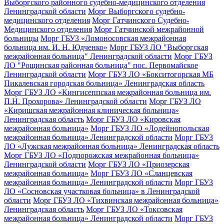
Выборгского районного судебно-медицинского отделения
Ленинградской области
Морг Выборгского судебно-
медицинского отделения
Морг Гатчинского Судебно-
Медицинского отделения
Морг Гатчинской межрайонной
больницы
Морг ГБУЗ «Ломоносовская межрайонная
больница им. И. Н. Юдченко»
Морг ГБУЗ ЛО "Выборгская
межрайонная больница" Ленинградской области
Морг ГБУЗ
ЛО "Рощинская районная больница" пос. Первомайское
Ленинградской области
Морг ГБУЗ ЛО «Бокситогорская МБ
Пикалевская городская больница» Ленинградская область
Морг ГБУЗ ЛО «Кингисеппская межрайонная больница им.
П.Н. Прохорова» Ленинградской области
Морг ГБУЗ ЛО
«Киришская межрайонная клиническая больница»
Ленинградская область
Морг ГБУЗ ЛО «Кировская
межрайонная больница»
Морг ГБУЗ ЛО «Лодейнопольская
межрайонная больница» Ленинградской области
Морг ГБУЗ
ЛО «Лужская межрайонная больница» Ленинградская область
Морг ГБУЗ ЛО «Подпорожская межрайонная больница»
Ленинградской области
Морг ГБУЗ ЛО «Приозерская
межрайонная больница»
Морг ГБУЗ ЛО «Сланцевская
межрайонная больница» Ленинградской области
Морг ГБУЗ
ЛО «Сосновская участковая больница» в Ленинградской
области
Морг ГБУЗ ЛО «Тихвинская межрайонная больница»
Ленинградская область
Морг ГБУЗ ЛО «Токсовская
межрайонная больница» Ленинградской области
Морг ГБУЗ