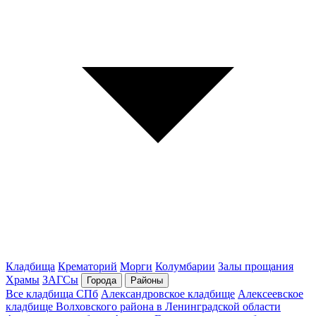
Кладбища
Крематорий
Морги
Колумбарии
Залы прощания
Храмы
ЗАГСы
Города
Районы
Все кладбища СПб
Александровское кладбище
Алексеевское
кладбище Волховского района в Ленинградской области