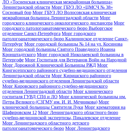
ЛО «Тосненская клиническая межрайонная больница»
Ленинградской области
Морг ГБУЗ ЛО «ЦМСЧ № 38»
Сосновый бор
Морг ГБУЗ ЛО Волосовская клиническая
межрайонная больница Ленинградской области
Морг
городского клинического онкологического диспансера
Морг
городского патологоанатомического бюро Выборгское
отделение Санкт-Петербурга
Морг городского
патологоанатомического бюро Калининское отделение Санкт-
Петербург
Морг городской больницы № 14 на ул. Косинова
Морг городской больницы Святого Праведного Иоанна
Кронштадтского
Морг городской Николаевской больницы в
Петергофе
Морг Госпиталя для Ветеранов Войн на Народной
Морг Дорожной Клинической Больницы РЖД
Морг
Кингисеппского районного судебно-медицинского отделения
Ленинградской области
Морг Киришского районного
судебно-медицинского отделения Ленинградской области
Морг Кировского районного судебно-медицинского
отделения Ленинградской области
Морг клинического
госпиталя ГУВД СПб и ЛО
Морг клинической больницы им.
Петра Великого (СЗГМУ им. И. И. Мечникова)
Морг
клинической больницы Святителя Луки
Морг крематория на
Шафировском 12
Морг Ленинградского областного бюро
судебно-медицинской экспертизы, Пикалевское отделение
Морг Ленинградского областного детского
патологоанатомического бюро
Морг Ленинградского