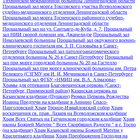
Тихвинской межрайонной больницы Ленинградской области
Прощальный зал морга Токсовского участка Всеволожского
судебно-медицинского отделения Ленинградской области
Прощальный зал морга Тосненского районного судебно-
медицинского отделения Ленинградской области
Прощальный зал на ул. Сантьяго-де-Куба, д. 7.
Прощальный
зал НИИ скорой помощи им. Джанелидзе
Прощальный зал
Николаевской больницы
Прощальный зал окружного военно-
клинического госпиталя им. З. П. Соловьёва в Санкт-
Петербурге
Прощальный зал патологоанатомического
отделения больницы № 26 в Санкт-Петербурге
Прощальный
зал при морге городской больницы № 20 на Гастелло
Прощальный зал при морге клинической больницы им. Петра
Великого (СЗГМУ им И. И. Мечникова) в Санкт-Петербурге
Прощальный зал ФГБУ «НМИЦ им. В.А. Алмазова»
Храмы для отпевания
Благовещенская церковь (Санкт-
Петербург, Приморский район)
Казанская церковь на
Казанском кладбище (Пушкин)
Рюмки Церковь Рождества
Иоанна Предтечи на кладбище в Аннино
Спасо-
Парголовский Храм
Троице-Измайловский собор
Храм
воскрешения св. прав. Лазаря на Всеволожском кладбище
Храм Всех Святых на Гатчинском городском кладбище
Храм
иконы Божией Матери " Всех Скорбящих Радости " в г. Тосно
(на кладбище)
Храм Казанской иконы Божией Матери у
Красненького кладбища
Храм Преображения Господня на