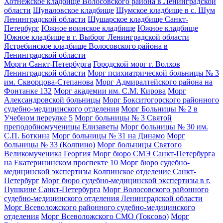
Хотнежское кладбище Волосовского района в Ленинградской
области
Шуваловское кладбище
Шумское кладбище в с. Шум
Ленинградской области
Шушарское кладбище Санкт-
Петербург
Южное воинское кладбище
Южное кладбище
Южное кладбище в г. Выборг Ленинградской области
Ястребинское кладбище Волосовского района в
Ленинградской области
Морги Санкт-Петербурга
Городской морг г. Волхов
Ленинградской области
Морг психиатрической больницы № 3
им. Скворцова-Степанова
Морг Адмиралтейского района на
Фонтанке 132
Морг академии им. С.М. Кирова
Морг
Александровской больницы
Морг Бокситогорского районного
судебно-медицинского отделения
Морг Больницы № 2 в
Учебном переулке 5
Морг больницы № 3 Святой
преподобномученицы Елизаветы
Морг больницы № 30 им.
С.П. Боткина
Морг больницы № 31 на Динамо
Морг
больницы № 33 (Колпино)
Морг больницы Святого
Великомученика Георгия
Морг бюро СМЭ Санкт-Петербурга
на Екатерининском проспекте 10
Морг бюро судебно-
медицинской экспертизы Колпинское отделение Санкт-
Петербург
Морг бюро судебно-медицинской экспертизы в г.
Пушкине Санкт-Петербурга
Морг Волосовского районного
судебно-медицинского отделения Ленинградской области
Морг Всеволожского районного судебно-медицинского
отделения
Морг Всеволожского СМО (Токсово)
Морг