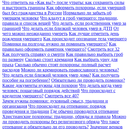
Что ответить на «Как вы?» после утраты: как сохранить силы
и выстроить границы
Как оформить похороны, если умерший
был без гражданства в России
Нормально ли забыть об
умершем человеке
Что кладут в гроб умершего: традиции,
правила и список вещей
Что делать, если родственник умер за
границей
Что делать если близкий человек умер в ДТП
От
чего можно неожиданно умереть
Как лучше отметить день
рождения умершего
Как происходит опознание тела умершего
Поминки на полгода: нужно ли поминать умершего?
Как
правильно оформить памятник умершего?
Смотреть все
32
Как получить справку о смерти
Как правильно выбрать гроб
по размеру
Сколько стоит кремация
Как выбрать урну для
праха
Сколько обычно стоят похороны: полный расчет
расходов
Можно ли кремировать православного человека?
Что делать если близкий человек умер дома?
Как получить
пособие на погребение?
Обязательно ли проводить поминки?
Какие документы нужны для похорон
Что делать когда умер
человек: пошаговый порядок действий
Что происходит с
кредитом умершего?
Смотреть все
407
Зачем нужны поминки: духовный смысл, традиции и
организация
Что происходит на отпевании: порядок
проведения и традиции
Где обычно проводится отпевание
Христианские похороны: традиции, обряды и правила
Можно
ли проводить похороны без религиозного обряда
Что такое
отпевание и обязательно ли его проводить?
Значение венков