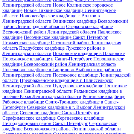
Ленинградской области
Новое Колпинское городское
кладбище
Новое Тихвинское кладбища Ленинградское
области
Новооктябрьское кладбище г. Волхов в
Ленинградской области
Овцинское кладбище Всеволожский
район Ленинградской области
Озерковское кладбище
Всеволожский район Ленинградской области
Павловское
кладбище
Песочинское кладбище Санкт-Петербург
Пижменское кладбище Гатчинский район Ленинградская
область
Поддубское кладбище Лужского района в
Ленинградской области
Покровское кладбище в Павловске
Пороховское кладбище в Санкт-Петербурге
Порошкинское
кладбище Всеволожский район Ленинградская область
Поселковое кладбище в Гаврилово Выборгского района в
Ленинградской области
Поселковое кладбище Ленинградской
области
Преображенское кладбище в г. Шлиссельбург
Ленинградской области
Пундоловское кладбище
Пятницкое
кладбище Ленинградской области
Рахьинское кладбище в
посёлке Рахья Ленинградской области
Репинское кладбище
Рябовское кладбище
Свято-Троицкое кладбище в Санкт-
Петербурге
Северное кладбище в г. Выборг Ленинградской
области
Северное кладбище Санкт-Петербурга
Серафимовское кладбище
Сергиевское кладбище
Петродворцовый район Санкт-Петербург
Сертоловское
кладбище Всеволожского района Ленинградской области