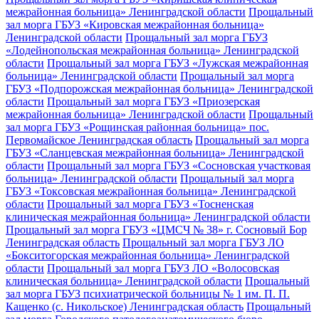
межрайонная больница» Ленинградской области
Прощальный
зал морга ГБУЗ «Кировская межрайонная больница»
Ленинградской области
Прощальный зал морга ГБУЗ
«Лодейнопольская межрайонная больница» Ленинградской
области
Прощальный зал морга ГБУЗ «Лужская межрайонная
больница» Ленинградской области
Прощальный зал морга
ГБУЗ «Подпорожская межрайонная больница» Ленинградской
области
Прощальный зал морга ГБУЗ «Приозерская
межрайонная больница» Ленинградской области
Прощальный
зал морга ГБУЗ «Рощинская районная больница» пос.
Первомайское Ленинградская область
Прощальный зал морга
ГБУЗ «Сланцевская межрайонная больница» Ленинградской
области
Прощальный зал морга ГБУЗ «Сосновская участковая
больница» Ленинградской области
Прощальный зал морга
ГБУЗ «Токсовская межрайонная больница» Ленинградской
области
Прощальный зал морга ГБУЗ «Тосненская
клиническая межрайонная больница» Ленинградской области
Прощальный зал морга ГБУЗ «ЦМСЧ № 38» г. Сосновый Бор
Ленинградская область
Прощальный зал морга ГБУЗ ЛО
«Бокситогорская межрайонная больница» Ленинградской
области
Прощальный зал морга ГБУЗ ЛО «Волосовская
клиническая больница» Ленинградской области
Прощальный
зал морга ГБУЗ психиатрической больницы № 1 им. П. П.
Кащенко (с. Никольское) Ленинградская область
Прощальный