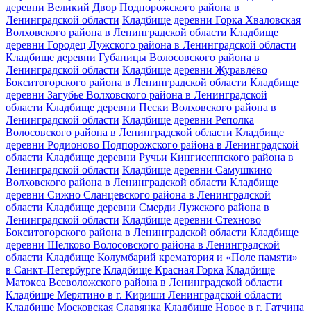
деревни Великий Двор Подпорожского района в
Ленинградской области
Кладбище деревни Горка Хваловская
Волховского района в Ленинградской области
Кладбище
деревни Городец Лужского района в Ленинградской области
Кладбище деревни Губаницы Волосовского района в
Ленинградской области
Кладбище деревни Журавлёво
Бокситогорского района в Ленинградской области
Кладбище
деревни Загубье Волховского района в Ленинградской
области
Кладбище деревни Пески Волховского района в
Ленинградской области
Кладбище деревни Реполка
Волосовского района в Ленинградской области
Кладбище
деревни Родионово Подпорожского района в Ленинградской
области
Кладбище деревни Ручьи Кингисеппского района в
Ленинградской области
Кладбище деревни Самушкино
Волховского района в Ленинградской области
Кладбище
деревни Сижно Сланцевского района в Ленинградской
области
Кладбище деревни Смерди Лужского района в
Ленинградской области
Кладбище деревни Стехново
Бокситогорского района в Ленинградской области
Кладбище
деревни Шелково Волосовского района в Ленинградской
области
Кладбище Колумбарий крематория и «Поле памяти»
в Санкт-Петербурге
Кладбище Красная Горка
Кладбище
Матокса Всеволожского района в Ленинградской области
Кладбище Мерятино в г. Кириши Ленинградской области
Кладбище Московская Славянка
Кладбище Новое в г. Гатчина