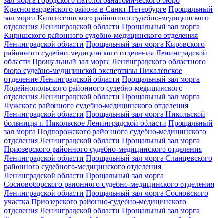
зал морга Городского патологоанатомического бюро
Красногвардейского района в Санкт-Петербурге
Прощальный
зал морга Кингисеппского районного судебно-медицинского
отделения Ленинградской области
Прощальный зал морга
Киришского районного судебно-медицинского отделения
Ленинградской области
Прощальный зал морга Кировского
районного судебно-медицинского отделения Ленинградской
области
Прощальный зал морга Ленинградского областного
бюро судебно-медицинской экспертизы Пикалёвское
отделение Ленинградской области
Прощальный зал морга
Лодейнопольского районного судебно-медицинского
отделения Ленинградской области
Прощальный зал морга
Лужского районного судебно-медицинского отделения
Ленинградской области
Прощальный зал морга Никольской
больницы г. Никольское Ленинградской области
Прощальный
зал морга Подпорожского районного судебно-медицинского
отделения Ленинградской области
Прощальный зал морга
Приозерского районного судебно-медицинского отделения
Ленинградской области
Прощальный зал морга Сланцевского
районного судебного-медицинского отделения
Ленинградской области
Прощальный зал морга
Сосновоборского районного судебно-медицинского отделения
Ленинградской области
Прощальный зал морга Сосновского
участка Приозерского районно-судебно-медицинского
отделения Ленинградской области
Прощальный зал морга