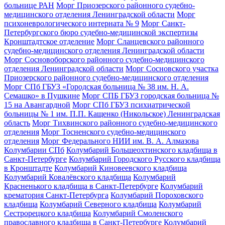
больнице РАН
Морг Приозерского районного судебно-
медицинского отделения Ленинградской области
Морг
психоневрологического интерната № 9
Морг Санкт-
Петербургского бюро судебно-медицинской экспертизы
Кронштадтское отделение
Морг Сланцевского районного
судебно-медицинского отделения Ленинградской области
Морг Сосновоборского районного судебно-медицинского
отделения Ленинградской области
Морг Сосновского участка
Приозерского районного судебно-медицинского отделения
Морг СПб ГБУЗ «Городская больница № 38 им. Н. А.
Семашко» в Пушкине
Морг СПБ ГБУЗ городская больница №
15 на Авангардной
Морг СПб ГБУЗ психиатрической
больницы № 1 им. П.П. Кащенко (Никольское) Ленинградская
область
Морг Тихвинского районного судебно-медицинского
отделения
Морг Тосненского судебно-медицинского
отделения
Морг Федерального НИИ им. В. А. Алмазова
Колумбарии СПб
Колумбарий Большеохтинского кладбища в
Санкт-Петербурге
Колумбарий Городского Русского кладбища
в Кронштадте
Колумбарий Киновеевского кладбища
Колумбарий Ковалёвского кладбища
Колумбарий
Красненького кладбища в Санкт-Петербурге
Колумбарий
крематория Cанкт-Петербурга
Колумбарий Пороховского
кладбища
Колумбарий Северного кладбища
Колумбарий
Сестрорецкого кладбища
Колумбарий Смоленского
православного кладбища в Санкт-Петербурге
Колумбарий