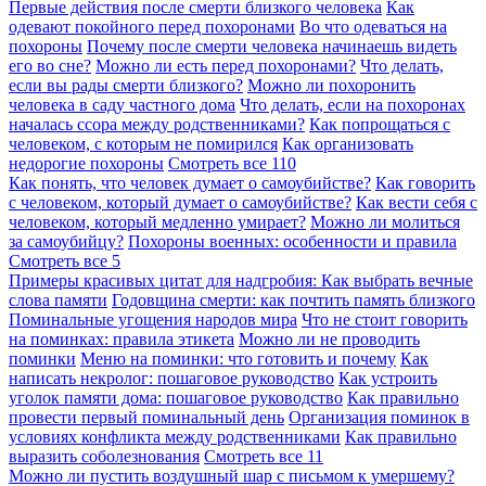
Первые действия после смерти близкого человека
Как
одевают покойного перед похоронами
Во что одеваться на
похороны
Почему после смерти человека начинаешь видеть
его во сне?
Можно ли есть перед похоронами?
Что делать,
если вы рады смерти близкого?
Можно ли похоронить
человека в саду частного дома
Что делать, если на похоронах
началась ссора между родственниками?
Как попрощаться с
человеком, с которым не помирился
Как организовать
недорогие похороны
Смотреть все
110
Как понять, что человек думает о самоубийстве?
Как говорить
с человеком, который думает о самоубийстве?
Как вести себя с
человеком, который медленно умирает?
Можно ли молиться
за самоубийцу?
Похороны военных: особенности и правила
Смотреть все
5
Примеры красивых цитат для надгробия: Как выбрать вечные
слова памяти
Годовщина смерти: как почтить память близкого
Поминальные угощения народов мира
Что не стоит говорить
на поминках: правила этикета
Можно ли не проводить
поминки
Меню на поминки: что готовить и почему
Как
написать некролог: пошаговое руководство
Как устроить
уголок памяти дома: пошаговое руководство
Как правильно
провести первый поминальный день
Организация поминок в
условиях конфликта между родственниками
Как правильно
выразить соболезнования
Смотреть все
11
Можно ли пустить воздушный шар с письмом к умершему?