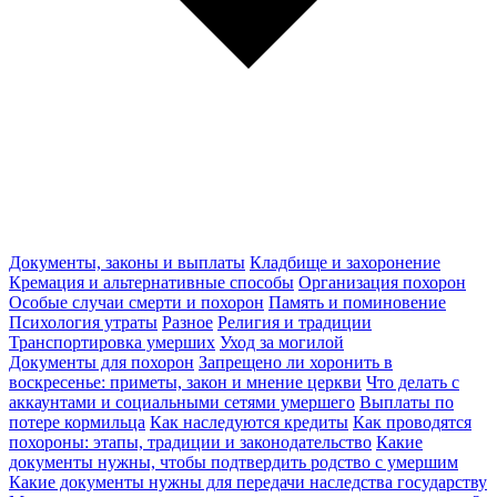
Документы, законы и выплаты
Кладбище и захоронение
Кремация и альтернативные способы
Организация похорон
Особые случаи смерти и похорон
Память и поминовение
Психология утраты
Разное
Религия и традиции
Транспортировка умерших
Уход за могилой
Документы для похорон
Запрещено ли хоронить в
воскресенье: приметы, закон и мнение церкви
Что делать с
аккаунтами и социальными сетями умершего
Выплаты по
потере кормильца
Как наследуются кредиты
Как проводятся
похороны: этапы, традиции и законодательство
Какие
документы нужны, чтобы подтвердить родство с умершим
Какие документы нужны для передачи наследства государству