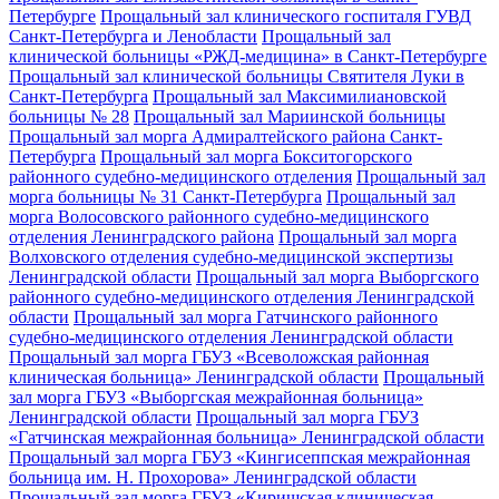
Петербурге
Прощальный зал клинического госпиталя ГУВД
Санкт-Петербурга и Ленобласти
Прощальный зал
клинической больницы «РЖД-медицина» в Санкт-Петербурге
Прощальный зал клинической больницы Святителя Луки в
Санкт-Петербурга
Прощальный зал Максимилиановской
больницы № 28
Прощальный зал Мариинской больницы
Прощальный зал морга Адмиралтейского района Санкт-
Петербурга
Прощальный зал морга Бокситогорского
районного судебно-медицинского отделения
Прощальный зал
морга больницы № 31 Санкт-Петербурга
Прощальный зал
морга Волосовского районного судебно-медицинского
отделения Ленинградского района
Прощальный зал морга
Волховского отделения судебно-медицинской экспертизы
Ленинградской области
Прощальный зал морга Выборгского
районного судебно-медицинского отделения Ленинградской
области
Прощальный зал морга Гатчинского районного
судебно-медицинского отделения Ленинградской области
Прощальный зал морга ГБУЗ «Всеволожская районная
клиническая больница» Ленинградской области
Прощальный
зал морга ГБУЗ «Выборгская межрайонная больница»
Ленинградской области
Прощальный зал морга ГБУЗ
«Гатчинская межрайонная больница» Ленинградской области
Прощальный зал морга ГБУЗ «Кингисеппская межрайонная
больница им. Н. Прохорова» Ленинградской области
Прощальный зал морга ГБУЗ «Киришская клиническая