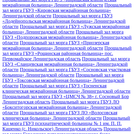
межрайонная больница» Ленинградской области
Прощальный
зал морга ГБУЗ «Кировская межрайонная больница»
Ленинградской области
Прощальный зал морга ГБУЗ
«Лодейнопольская межрайонная больница» Ленинградской
области
Прощальный зал морга ГБУЗ «Лужская межрайонная
больница» Ленинградской области
Прощальный зал морга
ГБУЗ «Подпорожская межрайонная больница» Ленинградской
области
Прощальный зал морга ГБУЗ «Приозерская
межрайонная больница» Ленинградской области
Прощальный
зал морга ГБУЗ «Рощинская районная больница» пос.
Первомайское Ленинградская область
Прощальный зал морга
ГБУЗ «Сланцевская межрайонная больница» Ленинградской
области
Прощальный зал морга ГБУЗ «Сосновская участковая
больница» Ленинградской области
Прощальный зал морга
ГБУЗ «Токсовская межрайонная больница» Ленинградской
области
Прощальный зал морга ГБУЗ «Тосненская
клиническая межрайонная больница» Ленинградской области
Прощальный зал морга ГБУЗ «ЦМСЧ № 38» г. Сосновый Бор
Ленинградская область
Прощальный зал морга ГБУЗ ЛО
«Бокситогорская межрайонная больница» Ленинградской
области
Прощальный зал морга ГБУЗ ЛО «Волосовская
клиническая больница» Ленинградской области
Прощальный
зал морга ГБУЗ психиатрической больницы № 1 им. П. П.
Кащенко (с. Никольское) Ленинградская область
Прощальный