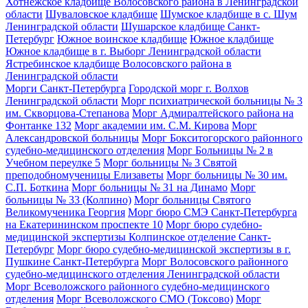
Хотнежское кладбище Волосовского района в Ленинградской
области
Шуваловское кладбище
Шумское кладбище в с. Шум
Ленинградской области
Шушарское кладбище Санкт-
Петербург
Южное воинское кладбище
Южное кладбище
Южное кладбище в г. Выборг Ленинградской области
Ястребинское кладбище Волосовского района в
Ленинградской области
Морги Санкт-Петербурга
Городской морг г. Волхов
Ленинградской области
Морг психиатрической больницы № 3
им. Скворцова-Степанова
Морг Адмиралтейского района на
Фонтанке 132
Морг академии им. С.М. Кирова
Морг
Александровской больницы
Морг Бокситогорского районного
судебно-медицинского отделения
Морг Больницы № 2 в
Учебном переулке 5
Морг больницы № 3 Святой
преподобномученицы Елизаветы
Морг больницы № 30 им.
С.П. Боткина
Морг больницы № 31 на Динамо
Морг
больницы № 33 (Колпино)
Морг больницы Святого
Великомученика Георгия
Морг бюро СМЭ Санкт-Петербурга
на Екатерининском проспекте 10
Морг бюро судебно-
медицинской экспертизы Колпинское отделение Санкт-
Петербург
Морг бюро судебно-медицинской экспертизы в г.
Пушкине Санкт-Петербурга
Морг Волосовского районного
судебно-медицинского отделения Ленинградской области
Морг Всеволожского районного судебно-медицинского
отделения
Морг Всеволожского СМО (Токсово)
Морг