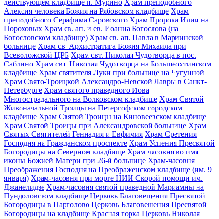
действующем кладбище п. Мурино
Храм преподобного
Алексия человека Божия на Рябовском кладбище
Храм
преподобного Серафима Саровского
Храм Пророка Илии на
Пороховых
Храм св. ап. и ев. Иоанна Богослова (на
Богословском кладбище)
Храм св. ап. Павла в Мариинской
больнице
Храм св. Архистратига Божия Михаила при
Всеволожской ЦРБ
Храм свт. Николая Чудотворца в пос.
Саблино
Храм свт. Николая Чудотворца на Большеохтинском
кладбище
Храм святителя Луки при больнице на Чугунной
Храм Свято-Троицкой Александро-Невской Лавры в Санкт-
Петербурге
Храм святого праведного Иова
Многострадального на Волковском кладбище
Храм Святой
Живоначальной Троицы на Петергофском городском
кладбище
Храм Святой Троицы на Киновеевском кладбище
Храм Святой Троицы при Александровской больнице
Храм
Святых Святителей Геннадия и Евфимия
Храм Сретения
Господня на Гражданском проспекте
Храм Успения Пресвятой
Богородицы на Северном кладбище
Храм-часовня во имя
иконы Божией Матери при 26-й больнице
Храм-часовня
Преображения Господня на Преображенском кладбище (им. 9
января)
Храм-часовня при морге НИИ Скорой помощи им.
Джанелидзе
Храм-часовня святой праведной Мариамны на
Пундоловском кладбище
Церковь Благовещения Пресвятой
Богородицы в Парголово
Церковь Благовещения Пресвятой
Богородицы на кладбище Красная горка
Церковь Николая