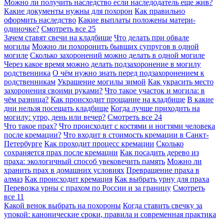
Можно ли получить наследство если наследодатель еще жив?
Какие документы нужны для похорон
Как правильно
оформить наследство
Какие выплаты положены матери-
одиночке?
Смотреть все
25
Зачем ставят свечи на кладбище
Что делать при обвале
могилы
Можно ли похоронить бывших супругов в одной
могиле
Сколько захоронений можно делать в одной могиле
Через какое время можно делать подзахоронение в могилу
родственника
О чём нужно знать перед подзахоронением к
родственникам
Украшение могилы зимой
Как украсить место
захоронения своими руками?
Что такое участок и могила: в
чём разница?
Как происходит прощание на кладбище
В какие
дни нельзя посещать кладбище
Когда лучше приходить на
могилу: утро, день или вечер?
Смотреть все
24
Что такое прах?
Что происходит с костями и ногтями человека
после кремации?
Что входит в стоимость кремации в Санкт-
Петербурге
Как проходит процесс кремации
Сколько
сохраняется прах после кремации
Как посадить дерево из
праха: экологичный способ увековечить память
Можно ли
хранить прах в домашних условиях
Превращение праха в
алмаз
Как происходит кремация
Как выбрать урну для праха
Перевозка урны с прахом по России и за границу
Смотреть
все
11
Какой венок выбрать на похороны
Когда ставить свечку за
упокой: канонические сроки, правила и современная практика