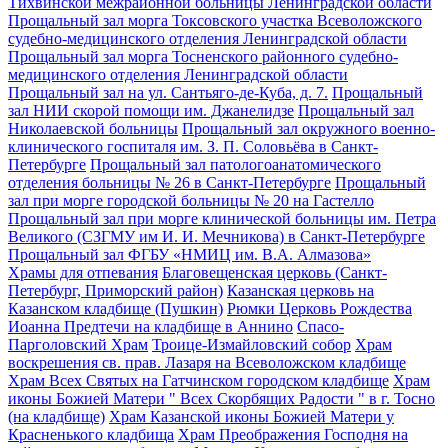
Тихвинской межрайонной больницы Ленинградской области
Прощальный зал морга Токсовского участка Всеволожского
судебно-медицинского отделения Ленинградской области
Прощальный зал морга Тосненского районного судебно-
медицинского отделения Ленинградской области
Прощальный зал на ул. Сантьяго-де-Куба, д. 7.
Прощальный
зал НИИ скорой помощи им. Джанелидзе
Прощальный зал
Николаевской больницы
Прощальный зал окружного военно-
клинического госпиталя им. З. П. Соловьёва в Санкт-
Петербурге
Прощальный зал патологоанатомического
отделения больницы № 26 в Санкт-Петербурге
Прощальный
зал при морге городской больницы № 20 на Гастелло
Прощальный зал при морге клинической больницы им. Петра
Великого (СЗГМУ им И. И. Мечникова) в Санкт-Петербурге
Прощальный зал ФГБУ «НМИЦ им. В.А. Алмазова»
Храмы для отпевания
Благовещенская церковь (Санкт-
Петербург, Приморский район)
Казанская церковь на
Казанском кладбище (Пушкин)
Рюмки Церковь Рождества
Иоанна Предтечи на кладбище в Аннино
Спасо-
Парголовский Храм
Троице-Измайловский собор
Храм
воскрешения св. прав. Лазаря на Всеволожском кладбище
Храм Всех Святых на Гатчинском городском кладбище
Храм
иконы Божией Матери " Всех Скорбящих Радости " в г. Тосно
(на кладбище)
Храм Казанской иконы Божией Матери у
Красненького кладбища
Храм Преображения Господня на