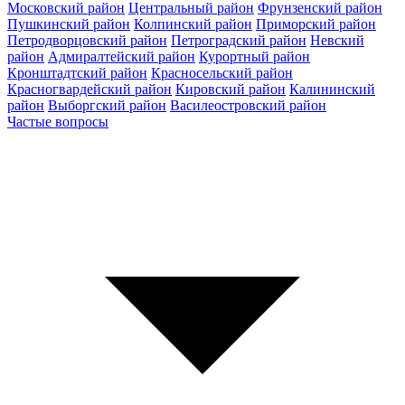
Московский район
Центральный район
Фрунзенский район
Пушкинский район
Колпинский район
Приморский район
Петродворцовский район
Петроградский район
Невский
район
Адмиралтейский район
Курортный район
Кронштадтский район
Красносельский район
Красногвардейский район
Кировский район
Калининский
район
Выборгский район
Василеостровский район
Частые вопросы