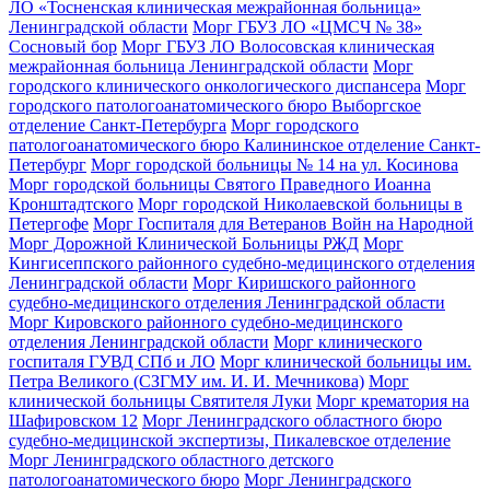
ЛО «Тосненская клиническая межрайонная больница»
Ленинградской области
Морг ГБУЗ ЛО «ЦМСЧ № 38»
Сосновый бор
Морг ГБУЗ ЛО Волосовская клиническая
межрайонная больница Ленинградской области
Морг
городского клинического онкологического диспансера
Морг
городского патологоанатомического бюро Выборгское
отделение Санкт-Петербурга
Морг городского
патологоанатомического бюро Калининское отделение Санкт-
Петербург
Морг городской больницы № 14 на ул. Косинова
Морг городской больницы Святого Праведного Иоанна
Кронштадтского
Морг городской Николаевской больницы в
Петергофе
Морг Госпиталя для Ветеранов Войн на Народной
Морг Дорожной Клинической Больницы РЖД
Морг
Кингисеппского районного судебно-медицинского отделения
Ленинградской области
Морг Киришского районного
судебно-медицинского отделения Ленинградской области
Морг Кировского районного судебно-медицинского
отделения Ленинградской области
Морг клинического
госпиталя ГУВД СПб и ЛО
Морг клинической больницы им.
Петра Великого (СЗГМУ им. И. И. Мечникова)
Морг
клинической больницы Святителя Луки
Морг крематория на
Шафировском 12
Морг Ленинградского областного бюро
судебно-медицинской экспертизы, Пикалевское отделение
Морг Ленинградского областного детского
патологоанатомического бюро
Морг Ленинградского