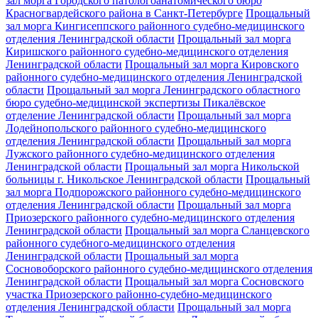
зал морга Городского патологоанатомического бюро
Красногвардейского района в Санкт-Петербурге
Прощальный
зал морга Кингисеппского районного судебно-медицинского
отделения Ленинградской области
Прощальный зал морга
Киришского районного судебно-медицинского отделения
Ленинградской области
Прощальный зал морга Кировского
районного судебно-медицинского отделения Ленинградской
области
Прощальный зал морга Ленинградского областного
бюро судебно-медицинской экспертизы Пикалёвское
отделение Ленинградской области
Прощальный зал морга
Лодейнопольского районного судебно-медицинского
отделения Ленинградской области
Прощальный зал морга
Лужского районного судебно-медицинского отделения
Ленинградской области
Прощальный зал морга Никольской
больницы г. Никольское Ленинградской области
Прощальный
зал морга Подпорожского районного судебно-медицинского
отделения Ленинградской области
Прощальный зал морга
Приозерского районного судебно-медицинского отделения
Ленинградской области
Прощальный зал морга Сланцевского
районного судебного-медицинского отделения
Ленинградской области
Прощальный зал морга
Сосновоборского районного судебно-медицинского отделения
Ленинградской области
Прощальный зал морга Сосновского
участка Приозерского районно-судебно-медицинского
отделения Ленинградской области
Прощальный зал морга