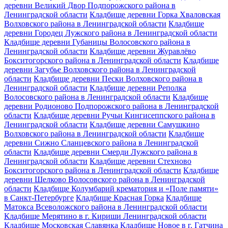
деревни Великий Двор Подпорожского района в
Ленинградской области
Кладбище деревни Горка Хваловская
Волховского района в Ленинградской области
Кладбище
деревни Городец Лужского района в Ленинградской области
Кладбище деревни Губаницы Волосовского района в
Ленинградской области
Кладбище деревни Журавлёво
Бокситогорского района в Ленинградской области
Кладбище
деревни Загубье Волховского района в Ленинградской
области
Кладбище деревни Пески Волховского района в
Ленинградской области
Кладбище деревни Реполка
Волосовского района в Ленинградской области
Кладбище
деревни Родионово Подпорожского района в Ленинградской
области
Кладбище деревни Ручьи Кингисеппского района в
Ленинградской области
Кладбище деревни Самушкино
Волховского района в Ленинградской области
Кладбище
деревни Сижно Сланцевского района в Ленинградской
области
Кладбище деревни Смерди Лужского района в
Ленинградской области
Кладбище деревни Стехново
Бокситогорского района в Ленинградской области
Кладбище
деревни Шелково Волосовского района в Ленинградской
области
Кладбище Колумбарий крематория и «Поле памяти»
в Санкт-Петербурге
Кладбище Красная Горка
Кладбище
Матокса Всеволожского района в Ленинградской области
Кладбище Мерятино в г. Кириши Ленинградской области
Кладбище Московская Славянка
Кладбище Новое в г. Гатчина