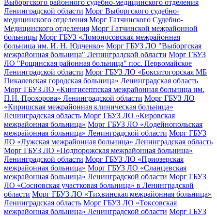
Выборгского районного судебно-медицинского отделения
Ленинградской области
Морг Выборгского судебно-
медицинского отделения
Морг Гатчинского Судебно-
Медицинского отделения
Морг Гатчинской межрайонной
больницы
Морг ГБУЗ «Ломоносовская межрайонная
больница им. И. Н. Юдченко»
Морг ГБУЗ ЛО "Выборгская
межрайонная больница" Ленинградской области
Морг ГБУЗ
ЛО "Рощинская районная больница" пос. Первомайское
Ленинградской области
Морг ГБУЗ ЛО «Бокситогорская МБ
Пикалевская городская больница» Ленинградская область
Морг ГБУЗ ЛО «Кингисеппская межрайонная больница им.
П.Н. Прохорова» Ленинградской области
Морг ГБУЗ ЛО
«Киришская межрайонная клиническая больница»
Ленинградская область
Морг ГБУЗ ЛО «Кировская
межрайонная больница»
Морг ГБУЗ ЛО «Лодейнопольская
межрайонная больница» Ленинградской области
Морг ГБУЗ
ЛО «Лужская межрайонная больница» Ленинградская область
Морг ГБУЗ ЛО «Подпорожская межрайонная больница»
Ленинградской области
Морг ГБУЗ ЛО «Приозерская
межрайонная больница»
Морг ГБУЗ ЛО «Сланцевская
межрайонная больница» Ленинградской области
Морг ГБУЗ
ЛО «Сосновская участковая больница» в Ленинградской
области
Морг ГБУЗ ЛО «Тихвинская межрайонная больница»
Ленинградская область
Морг ГБУЗ ЛО «Токсовская
межрайонная больница» Ленинградской области
Морг ГБУЗ