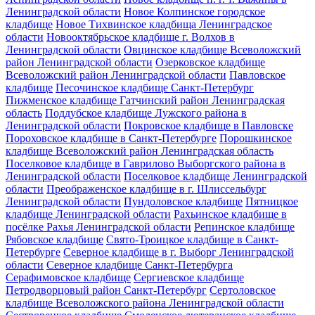
Ленинградской области
Новое Колпинское городское
кладбище
Новое Тихвинское кладбища Ленинградское
области
Новооктябрьское кладбище г. Волхов в
Ленинградской области
Овцинское кладбище Всеволожский
район Ленинградской области
Озерковское кладбище
Всеволожский район Ленинградской области
Павловское
кладбище
Песочинское кладбище Санкт-Петербург
Пижменское кладбище Гатчинский район Ленинградская
область
Поддубское кладбище Лужского района в
Ленинградской области
Покровское кладбище в Павловске
Пороховское кладбище в Санкт-Петербурге
Порошкинское
кладбище Всеволожский район Ленинградская область
Поселковое кладбище в Гаврилово Выборгского района в
Ленинградской области
Поселковое кладбище Ленинградской
области
Преображенское кладбище в г. Шлиссельбург
Ленинградской области
Пундоловское кладбище
Пятницкое
кладбище Ленинградской области
Рахьинское кладбище в
посёлке Рахья Ленинградской области
Репинское кладбище
Рябовское кладбище
Свято-Троицкое кладбище в Санкт-
Петербурге
Северное кладбище в г. Выборг Ленинградской
области
Северное кладбище Санкт-Петербурга
Серафимовское кладбище
Сергиевское кладбище
Петродворцовый район Санкт-Петербург
Сертоловское
кладбище Всеволожского района Ленинградской области