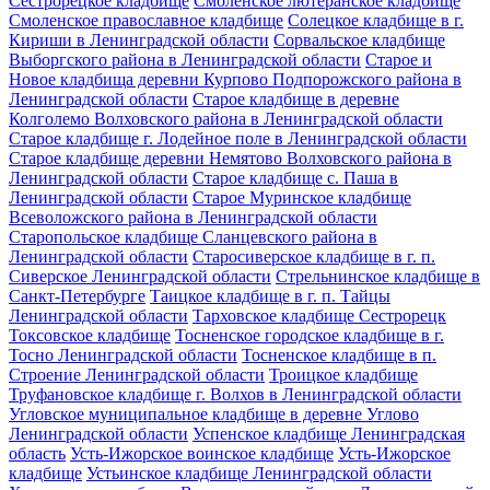
Сестрорецкое кладбище
Смоленское лютеранское кладбище
Смоленское православное кладбище
Солецкое кладбище в г.
Кириши в Ленинградской области
Сорвальское кладбище
Выборгского района в Ленинградской области
Старое и
Новое кладбища деревни Курпово Подпорожского района в
Ленинградской области
Старое кладбище в деревне
Колголемо Волховского района в Ленинградской области
Старое кладбище г. Лодейное поле в Ленинградской области
Старое кладбище деревни Немятово Волховского района в
Ленинградской области
Старое кладбище с. Паша в
Ленинградской области
Старое Муринское кладбище
Всеволожского района в Ленинградской области
Старопольское кладбище Сланцевского района в
Ленинградской области
Старосиверское кладбище в г. п.
Сиверское Ленинградской области
Стрельнинское кладбище в
Санкт-Петербурге
Таицкое кладбище в г. п. Тайцы
Ленинградской области
Тарховское кладбище Сестрорецк
Токсовское кладбище
Тосненское городское кладбище в г.
Тосно Ленинградской области
Тосненское кладбище в п.
Строение Ленинградской области
Троицкое кладбище
Труфановское кладбище г. Волхов в Ленинградской области
Угловское муниципальное кладбище в деревне Углово
Ленинградской области
Успенское кладбище Ленинградская
область
Усть-Ижорское воинское кладбище
Усть-Ижорское
кладбище
Устьинское кладбище Ленинградской области