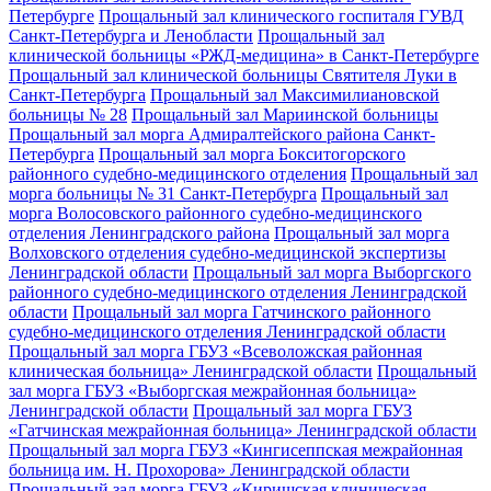
Петербурге
Прощальный зал клинического госпиталя ГУВД
Санкт-Петербурга и Ленобласти
Прощальный зал
клинической больницы «РЖД-медицина» в Санкт-Петербурге
Прощальный зал клинической больницы Святителя Луки в
Санкт-Петербурга
Прощальный зал Максимилиановской
больницы № 28
Прощальный зал Мариинской больницы
Прощальный зал морга Адмиралтейского района Санкт-
Петербурга
Прощальный зал морга Бокситогорского
районного судебно-медицинского отделения
Прощальный зал
морга больницы № 31 Санкт-Петербурга
Прощальный зал
морга Волосовского районного судебно-медицинского
отделения Ленинградского района
Прощальный зал морга
Волховского отделения судебно-медицинской экспертизы
Ленинградской области
Прощальный зал морга Выборгского
районного судебно-медицинского отделения Ленинградской
области
Прощальный зал морга Гатчинского районного
судебно-медицинского отделения Ленинградской области
Прощальный зал морга ГБУЗ «Всеволожская районная
клиническая больница» Ленинградской области
Прощальный
зал морга ГБУЗ «Выборгская межрайонная больница»
Ленинградской области
Прощальный зал морга ГБУЗ
«Гатчинская межрайонная больница» Ленинградской области
Прощальный зал морга ГБУЗ «Кингисеппская межрайонная
больница им. Н. Прохорова» Ленинградской области
Прощальный зал морга ГБУЗ «Киришская клиническая