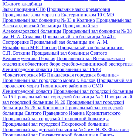
Южного кладбища
Залы прощания СПб
Прощальные залы крематория
Прощальные залы морга на Екатерининском 10 СМЭ
Прощальный зал больницы № 33 в Колпино
Прощальный зал
Александровской больницы
Прощальный зал
Александровской больницы
Прощальный зал больницы № 38
им. Н. А. Семашко
Прощальный зал больницы № 40 в
Сестрорецке
Прощальный зал больницы им. А. М.
Никифорова МЧС России
Прощальный зал больницы им.
С.П. Боткина
Прощальный зал больницы Святого
Великомученика Георгия
Прощальный зал Всеволожского
отделения областного бюро судебно-медицинской экспертизы
Ленинградской области
Прощальный зал ГБУЗ
«Бокситогорская МБ Пикалёвская городская больница»
Прощальный зал городского морга г. Волхов
Прощальный зал
городского морга Тихвинского районного СМО
Ленинградской области
Прощальный зал городской больницы
№ 15
Прощальный зал городской больницы № 2
Прощальный
зал городской больницы № 20
Прощальный зал городской
больницы № 26 на Костюшко
Прощальный зал городской
больницы Святого Праведного Иоанна Кронштадтского
Прощальный зал городской Покровской больницы
Прощальный зал городской Покровской больницы
Прощальный зал детской больницы № 5 им. Н. Ф. Филатова
Прощальный зал Елизаветинской больницы в Санкт-