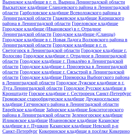
Вырицкое кладбище в г. п. Вырица Ленинградской области
Выскатское кладбище Сланцевского района в Ленинградской
области
Гарболовское кладбище Всеволожского района в
Ленинградской области
Глажевское кладбище Киришского
района в Ленинградской области
Гореловское кладбище
Городское кладбище (Ивановское) в г. Отрадное
Ленинградской области
Городское кладбище (Сланцы)
Городское кладбище в г. Новая Ладога Волховского района в
Ленинградской области
Городское кладбище в г. п.
Светогорск в Ленинградской области
Городское кладбище г.
Волосово
Городское кладбище г. Отрадное в Ленинградской
области
Городское кладбище г. Пикалёво в Ленинградской
области
Городское кладбище г. Приозерска в Ленинградской
области
Городское кладбище г. Сясьстрой в Ленинградской
области
Городское кладбище Приморска Выборгского района
в Ленинградской области
Городское Лужское кладбище в г.
Луга Ленинградской области
Городское Русское кладбище в
Кронштадте
Горское кладбище г. Сестрорецк Санкт-Петербург
Громовское старообрядческое кладбище
Дружносельское
кладбище Гатчинского района в Ленинградской области
Еврейское кладбище
Заборское кладбище Бокситогорского
района в Ленинградской области
Зеленогорское кладбище
Иликовское кладбище
Иоанновское кладбище
Казанское
кладбище в г. Пушкин
Казанское кладбище Невский р-н
Санкт-Петербург
Кикеринское кладбище в посёлке Кикерино