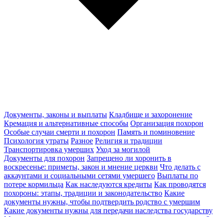
Документы, законы и выплаты
Кладбище и захоронение
Кремация и альтернативные способы
Организация похорон
Особые случаи смерти и похорон
Память и поминовение
Психология утраты
Разное
Религия и традиции
Транспортировка умерших
Уход за могилой
Документы для похорон
Запрещено ли хоронить в
воскресенье: приметы, закон и мнение церкви
Что делать с
аккаунтами и социальными сетями умершего
Выплаты по
потере кормильца
Как наследуются кредиты
Как проводятся
похороны: этапы, традиции и законодательство
Какие
документы нужны, чтобы подтвердить родство с умершим
Какие документы нужны для передачи наследства государству