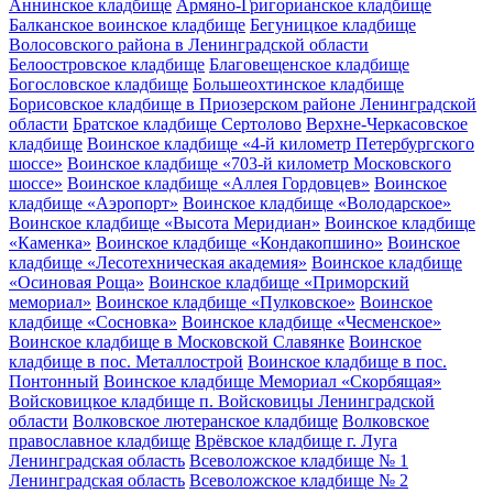
Аннинское кладбище
Армяно-Григорианское кладбище
Балканское воинское кладбище
Бегуницкое кладбище
Волосовского района в Ленинградской области
Белоостровское кладбище
Благовещенское кладбище
Богословское кладбище
Большеохтинское кладбище
Борисовское кладбище в Приозерском районе Ленинградской
области
Братское кладбище Сертолово
Верхне-Черкасовское
кладбище
Воинское кладбище «4-й километр Петербургского
шоссе»
Воинское кладбище «703-й километр Московского
шоссе»
Воинское кладбище «Аллея Гордовцев»
Воинское
кладбище «Аэропорт»
Воинское кладбище «Володарское»
Воинское кладбище «Высота Меридиан»
Воинское кладбище
«Каменка»
Воинское кладбище «Кондакопшино»
Воинское
кладбище «Лесотехническая академия»
Воинское кладбище
«Осиновая Роща»
Воинское кладбище «Приморский
мемориал»
Воинское кладбище «Пулковское»
Воинское
кладбище «Сосновка»
Воинское кладбище «Чесменское»
Воинское кладбище в Московской Славянке
Воинское
кладбище в пос. Металлострой
Воинское кладбище в пос.
Понтонный
Воинское кладбище Мемориал «Скорбящая»
Войсковицкое кладбище п. Войсковицы Ленинградской
области
Волковское лютеранское кладбище
Волковское
православное кладбище
Врёвское кладбище г. Луга
Ленинградская область
Всеволожское кладбище № 1
Ленинградская область
Всеволожское кладбище № 2