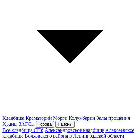
Кладбища
Крематорий
Морги
Колумбарии
Залы прощания
Храмы
ЗАГСы
Города
Районы
Все кладбища СПб
Александровское кладбище
Алексеевское
кладбище Волховского района в Ленинградской области