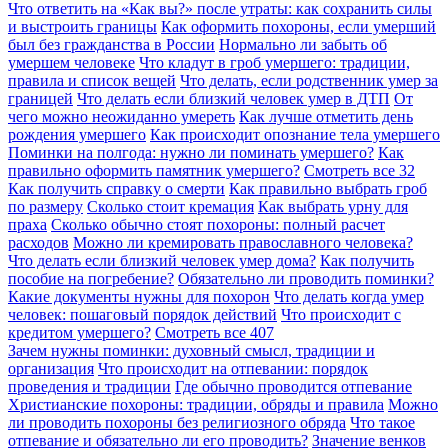
Что ответить на «Как вы?» после утраты: как сохранить силы
и выстроить границы
Как оформить похороны, если умерший
был без гражданства в России
Нормально ли забыть об
умершем человеке
Что кладут в гроб умершего: традиции,
правила и список вещей
Что делать, если родственник умер за
границей
Что делать если близкий человек умер в ДТП
От
чего можно неожиданно умереть
Как лучше отметить день
рождения умершего
Как происходит опознание тела умершего
Поминки на полгода: нужно ли поминать умершего?
Как
правильно оформить памятник умершего?
Смотреть все
32
Как получить справку о смерти
Как правильно выбрать гроб
по размеру
Сколько стоит кремация
Как выбрать урну для
праха
Сколько обычно стоят похороны: полный расчет
расходов
Можно ли кремировать православного человека?
Что делать если близкий человек умер дома?
Как получить
пособие на погребение?
Обязательно ли проводить поминки?
Какие документы нужны для похорон
Что делать когда умер
человек: пошаговый порядок действий
Что происходит с
кредитом умершего?
Смотреть все
407
Зачем нужны поминки: духовный смысл, традиции и
организация
Что происходит на отпевании: порядок
проведения и традиции
Где обычно проводится отпевание
Христианские похороны: традиции, обряды и правила
Можно
ли проводить похороны без религиозного обряда
Что такое
отпевание и обязательно ли его проводить?
Значение венков