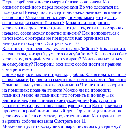
Первые действия после смерти близкого человека
Как
одевают покойного перед похоронами
Во что одеваться на
похороны
Почему после смерти человека начинаешь видеть
его во сне?
Можно ли есть перед похоронами?
Что делать,
если вы рады смерти близкого?
Можно ли похоронить
человека в саду частного дома
Что делать, если на похоронах
началась ссора между родственниками?
Как попрощаться с
человеком, с которым не помирился
Как организовать
недорогие похороны
Смотреть все
110
Как понять, что человек думает о самоубийстве?
Как говорить
с человеком, который думает о самоубийстве?
Как вести себя с
человеком, который медленно умирает?
Можно ли молиться
за самоубийцу?
Похороны военных: особенности и правила
Смотреть все
5
Примеры красивых цитат для надгробия: Как выбрать вечные
слова памяти
Годовщина смерти: как почтить память близкого
Поминальные угощения народов мира
Что не стоит говорить
на поминках: правила этикета
Можно ли не проводить
поминки
Меню на поминки: что готовить и почему
Как
написать некролог: пошаговое руководство
Как устроить
уголок памяти дома: пошаговое руководство
Как правильно
провести первый поминальный день
Организация поминок в
условиях конфликта между родственниками
Как правильно
выразить соболезнования
Смотреть все
11
Можно ли пустить воздушный шар с письмом к умершему?