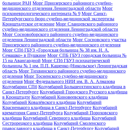
больнице РАН
Морг Приозерского районного судебно-
медицинского отделения Ленинградской области
Морг
психоневрологического интерната № 9
Морг Санкт-
Петербургского бюро судебно-медицинской экспертизы
Кронштадтское отделение
Морг Сланцевского районного
судебно-медицинского отделения Ленинградской области
Морг Сосновоборского районного судебно-медицинского
отделения Ленинградской области
Морг Сосновского участка
Приозерского районного судебно-медицинского отделения
Морг СПб ГБУЗ «Городская больница № 38 им. Н. А.
Семашко» в Пушкине
Морг СПБ ГБУЗ городская больница №
15 на Авангардной
Морг СПб ГБУЗ психиатрической
больницы № 1 им. П.П. Кащенко (Никольское) Ленинградская
область
Морг Тихвинского районного судебно-медицинского
отделения
Морг Тосненского судебно-медицинского
отделения
Морг Федерального НИИ им. В. А. Алмазова
Колумбарии СПб
Колумбарий Большеохтинского кладбища в
Санкт-Петербурге
Колумбарий Городского Русского кладбища
в Кронштадте
Колумбарий Киновеевского кладбища
Колумбарий Ковалёвского кладбища
Колумбарий
Красненького кладбища в Санкт-Петербурге
Колумбарий
крематория Cанкт-Петербурга
Колумбарий Пороховского
кладбища
Колумбарий Северного кладбища
Колумбарий
Сестрорецкого кладбища
Колумбарий Смоленского
православного кладбища в Санкт-Петербурге
Колумбарий