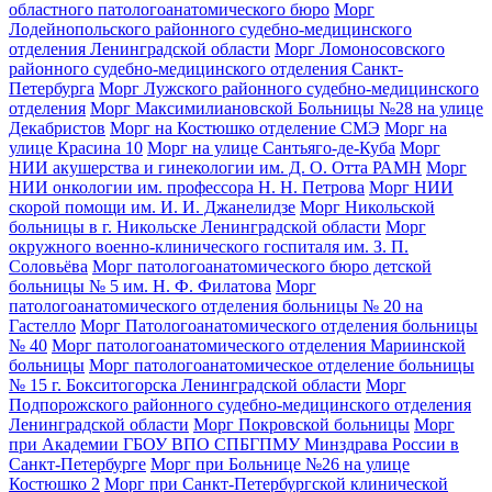
областного патологоанатомического бюро
Морг
Лодейнопольского районного судебно-медицинского
отделения Ленинградской области
Морг Ломоносовского
районного судебно-медицинского отделения Санкт-
Петербурга
Морг Лужского районного судебно-медицинского
отделения
Морг Максимилиановской Больницы №28 на улице
Декабристов
Морг на Костюшко отделение СМЭ
Морг на
улице Красина 10
Морг на улице Сантьяго-де-Куба
Морг
НИИ акушерства и гинекологии им. Д. О. Отта РАМН
Морг
НИИ онкологии им. профессора Н. Н. Петрова
Морг НИИ
скорой помощи им. И. И. Джанелидзе
Морг Никольской
больницы в г. Никольске Ленинградской области
Морг
окружного военно-клинического госпиталя им. З. П.
Соловьёва
Морг патологоанатомического бюро детской
больницы № 5 им. Н. Ф. Филатова
Морг
патологоанатомического отделения больницы № 20 на
Гастелло
Морг Патологоанатомического отделения больницы
№ 40
Морг патологоанатомического отделения Мариинской
больницы
Морг патологоанатомическое отделение больницы
№ 15 г. Бокситогорска Ленинградской области
Морг
Подпорожского районного судебно-медицинского отделения
Ленинградской области
Морг Покровской больницы
Морг
при Академии ГБОУ ВПО СПБГПМУ Минздрава России в
Санкт-Петербурге
Морг при Больнице №26 на улице
Костюшко 2
Морг при Санкт-Петербургской клинической