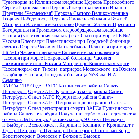
Чудотворца на Колпинском кладбище
Церковь Преподобного
Сергия Радонежского
Церковь Рождества святого Иоанна
Предтечи "Чесменская"
Церковь Святого Великомученика
Георгия Победоносца
Церковь Смоленской иконы Божией
Матери на Васильевском острове
Церковь Успения Пресвятой
Богородицы на Громовском старообрядческом кладбище
Часовня (молитвенная комната) св. Ольги при морге ГБ №2
Часовня Клеопатры Палестинской при Городской больнице
святого Георгия
Часовня Пантелеймона Целителя при морге
ГБ №15
Часовня при морге Елизаветинской больницы
Часовня при морге Покровской больницы
Часовня
Тихвинской иконы Божией Матери при Колпинском морге
Часовня-храм свт. Тихона, патриарха Московского, на Южном
кладбище
Часовня, Городская больница №38 им. Н.А.
Семашко
ЗАГСы СПб
Отдел ЗАГС Колпинского района Санкт-
Петербурга
Отдел ЗАГС Кронштадтского района Санкт-
Петербурга
Отдел ЗАГС Курортного района Санкт-
Петербурга
Отдел ЗАГС Петродворцового района Санкт-
Петербурга
Отдел регистрации смерти ЗАГСа Пушкинского
района Санкт-Петербурга
Получение гербового свидетельства
о смерти ЗАГС на ул. Достоевского д. 9 Санкт-Петербург
г. Выборг
г. Всеволожск
г. Кириши
г. Колпино
г. Кронштадт
г.
Луга
г. Петергоф
г. Пушкин
г. Приозерск
г. Сосновый Бор
г.
Бокситогорск
г. Волосово
г. Волхов
г. Высоцк