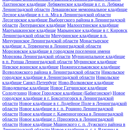
Лахтинское кладбище
Лебяженское кладбище в г. п. Лебяжье
Ленинградской области
Левашовское мемориальное кладбище
Лесное кладбище в г. п. Мга в Ленинградской области
Лесогорское кладбище Выборгского района в Ленинградской
области
Лютеранское кладбище
Малоохтинское кладбище
Мартышкинское кладбище
Марьинское кладбище в г. Кировск
Ленинградской области
Мичуринское кладбище в п.
Мичуринское Ленинградской области
Монастырское
кладбище д. Тервеничи в Ленинградской области
Морозовское кладбище в городском поселении имени
Морозова Ленинградской области
Муниципальное кладбище
в п. Ропша Ленинградской области
Муринское кладбище
Невское воинское кладбище
Нижнеосельковское кладбище
Всеволожского района в Ленинградской области
Никольское
городское кладбище в Ленинградской области
Никольское
кладбище Санкт-Петербург
Ново-Волковское кладбище
Новодевичье кладбище
Новое Гатчинское кладбище
Солодухино
Новое Городское кладбище (Бабигонское)
Новое
городское кладбище в г. Бокситогорск в Ленинградской
области
Новое кладбище в г. Лодейное Поле в Ленинградской
области
Новое кладбище в г. п. Рощино Ленинградской
области
Новое кладбище г. Каменногорска в Ленинградской
области
Новое кладбище г. Приозерск в Ленинградской
области
Новое кладбище Мшинского с. п. Лужского района в
Ленинградской области
Новое кладбище п. г. т. Важины в