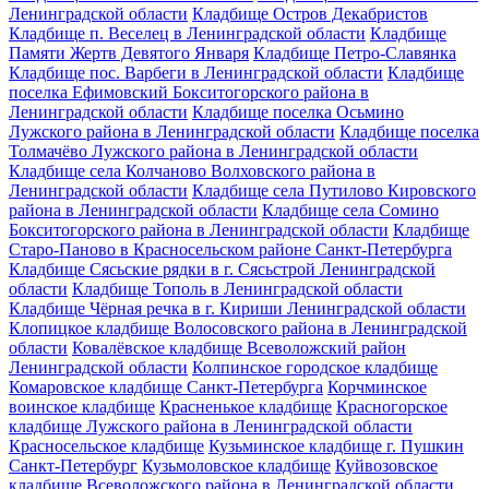
Ленинградской области
Кладбище Остров Декабристов
Кладбище п. Веселец в Ленинградской области
Кладбище
Памяти Жертв Девятого Января
Кладбище Петро-Славянка
Кладбище пос. Варбеги в Ленинградской области
Кладбище
поселка Ефимовский Бокситогорского района в
Ленинградской области
Кладбище поселка Осьмино
Лужского района в Ленинградской области
Кладбище поселка
Толмачёво Лужского района в Ленинградской области
Кладбище села Колчаново Волховского района в
Ленинградской области
Кладбище села Путилово Кировского
района в Ленинградской области
Кладбище села Сомино
Бокситогорского района в Ленинградской области
Кладбище
Старо-Паново в Красносельском районе Санкт-Петербурга
Кладбище Сясьские рядки в г. Сясьстрой Ленинградской
области
Кладбище Тополь в Ленинградской области
Кладбище Чёрная речка в г. Кириши Ленинградской области
Клопицкое кладбище Волосовского района в Ленинградской
области
Ковалёвское кладбище Всеволожский район
Ленинградской области
Колпинское городское кладбище
Комаровское кладбище Санкт-Петербурга
Корчминское
воинское кладбище
Красненькое кладбище
Красногорское
кладбище Лужского района в Ленинградской области
Красносельское кладбище
Кузьминское кладбище г. Пушкин
Санкт-Петербург
Кузьмоловское кладбище
Куйвозовское
кладбище Всеволожского района в Ленинградской области