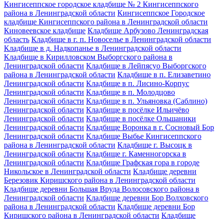
Кингисеппское городское кладбище № 2 Кингисеппского
района в Ленинградской области
Кингисеппское Городское
кладбище Кингисеппского района в Ленинградской области
Киновеевское кладбище
Кладбище Арбузово Ленинградская
область
Кладбище в г. п. Новоселье в Ленинградской области
Кладбище в д. Надкопанье в Ленинградской области
Кладбище в Кирилловском Выборгского района в
Ленинградской области
Кладбище в Лейпясуо Выборгского
района в Ленинградской области
Кладбище в п. Елизаветино
Ленинградской области
Кладбище в п. Лисино-Корпус
Ленинградской области
Кладбище в п. Молодцово
Ленинградской области
Кладбище в п. Ульяновка (Саблино)
Ленинградской области
Кладбище в посёлке Ильичёво
Ленинградской области
Кладбище в посёлке Ольшаники
Ленинградской области
Кладбище Воронка в г. Сосновый Бор
Ленинградской области
Кладбище Выбье Кингисеппского
района в Ленинградской области
Кладбище г. Высоцк в
Ленинградской области
Кладбище г. Каменногорска в
Ленинградской области
Кладбище Графская гора в городе
Никольское в Ленинградской области
Кладбище деревни
Березовик Киришского района в Ленинградской области
Кладбище деревни Большая Вруда Волосовского района в
Ленинградской области
Кладбище деревни Бор Волховского
района в Ленинградской области
Кладбище деревни Бор
Киришского района в Ленинградской области
Кладбище