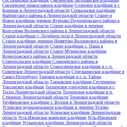
Сестрорецкое кладбище
Смоленское лютеранское кладбище
Смоленское православное кладбище
Солецкое кладбище в г.
Кириши в Ленинградской области
Сорвальское кладбище
Выборгского района в Ленинградской области
Старое и
Новое кладбища деревни Курпово Подпорожского района в
Ленинградской области
Старое кладбище в деревне
Колголемо Волховского района в Ленинградской области
Старое кладбище г. Лодейное поле в Ленинградской области
Старое кладбище деревни Немятово Волховского района в
Ленинградской области
Старое кладбище с. Паша в
Ленинградской области
Старое Муринское кладбище
Всеволожского района в Ленинградской области
Старопольское кладбище Сланцевского района в
Ленинградской области
Старосиверское кладбище в г. п.
Сиверское Ленинградской области
Стрельнинское кладбище в
Санкт-Петербурге
Таицкое кладбище в г. п. Тайцы
Ленинградской области
Тарховское кладбище Сестрорецк
Токсовское кладбище
Тосненское городское кладбище в г.
Тосно Ленинградской области
Тосненское кладбище в п.
Строение Ленинградской области
Троицкое кладбище
Труфановское кладбище г. Волхов в Ленинградской области
Угловское муниципальное кладбище в деревне Углово
Ленинградской области
Успенское кладбище Ленинградская
область
Усть-Ижорское воинское кладбище
Усть-Ижорское
кладбище
Устьинское кладбище Ленинградской области