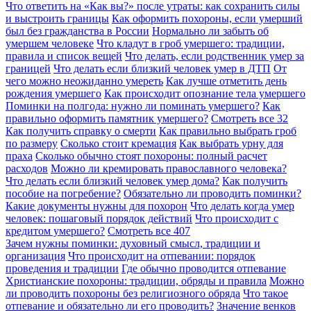
Что ответить на «Как вы?» после утраты: как сохранить силы
и выстроить границы
Как оформить похороны, если умерший
был без гражданства в России
Нормально ли забыть об
умершем человеке
Что кладут в гроб умершего: традиции,
правила и список вещей
Что делать, если родственник умер за
границей
Что делать если близкий человек умер в ДТП
От
чего можно неожиданно умереть
Как лучше отметить день
рождения умершего
Как происходит опознание тела умершего
Поминки на полгода: нужно ли поминать умершего?
Как
правильно оформить памятник умершего?
Смотреть все
32
Как получить справку о смерти
Как правильно выбрать гроб
по размеру
Сколько стоит кремация
Как выбрать урну для
праха
Сколько обычно стоят похороны: полный расчет
расходов
Можно ли кремировать православного человека?
Что делать если близкий человек умер дома?
Как получить
пособие на погребение?
Обязательно ли проводить поминки?
Какие документы нужны для похорон
Что делать когда умер
человек: пошаговый порядок действий
Что происходит с
кредитом умершего?
Смотреть все
407
Зачем нужны поминки: духовный смысл, традиции и
организация
Что происходит на отпевании: порядок
проведения и традиции
Где обычно проводится отпевание
Христианские похороны: традиции, обряды и правила
Можно
ли проводить похороны без религиозного обряда
Что такое
отпевание и обязательно ли его проводить?
Значение венков