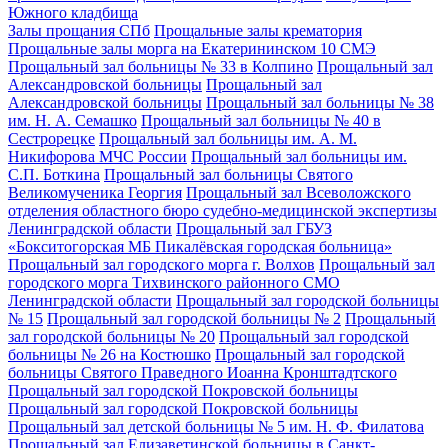
Южного кладбища
Залы прощания СПб
Прощальные залы крематория
Прощальные залы морга на Екатерининском 10 СМЭ
Прощальный зал больницы № 33 в Колпино
Прощальный зал
Александровской больницы
Прощальный зал
Александровской больницы
Прощальный зал больницы № 38
им. Н. А. Семашко
Прощальный зал больницы № 40 в
Сестрорецке
Прощальный зал больницы им. А. М.
Никифорова МЧС России
Прощальный зал больницы им.
С.П. Боткина
Прощальный зал больницы Святого
Великомученика Георгия
Прощальный зал Всеволожского
отделения областного бюро судебно-медицинской экспертизы
Ленинградской области
Прощальный зал ГБУЗ
«Бокситогорская МБ Пикалёвская городская больница»
Прощальный зал городского морга г. Волхов
Прощальный зал
городского морга Тихвинского районного СМО
Ленинградской области
Прощальный зал городской больницы
№ 15
Прощальный зал городской больницы № 2
Прощальный
зал городской больницы № 20
Прощальный зал городской
больницы № 26 на Костюшко
Прощальный зал городской
больницы Святого Праведного Иоанна Кронштадтского
Прощальный зал городской Покровской больницы
Прощальный зал городской Покровской больницы
Прощальный зал детской больницы № 5 им. Н. Ф. Филатова
Прощальный зал Елизаветинской больницы в Санкт-