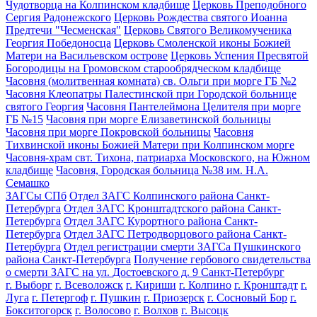
Чудотворца на Колпинском кладбище
Церковь Преподобного
Сергия Радонежского
Церковь Рождества святого Иоанна
Предтечи "Чесменская"
Церковь Святого Великомученика
Георгия Победоносца
Церковь Смоленской иконы Божией
Матери на Васильевском острове
Церковь Успения Пресвятой
Богородицы на Громовском старообрядческом кладбище
Часовня (молитвенная комната) св. Ольги при морге ГБ №2
Часовня Клеопатры Палестинской при Городской больнице
святого Георгия
Часовня Пантелеймона Целителя при морге
ГБ №15
Часовня при морге Елизаветинской больницы
Часовня при морге Покровской больницы
Часовня
Тихвинской иконы Божией Матери при Колпинском морге
Часовня-храм свт. Тихона, патриарха Московского, на Южном
кладбище
Часовня, Городская больница №38 им. Н.А.
Семашко
ЗАГСы СПб
Отдел ЗАГС Колпинского района Санкт-
Петербурга
Отдел ЗАГС Кронштадтского района Санкт-
Петербурга
Отдел ЗАГС Курортного района Санкт-
Петербурга
Отдел ЗАГС Петродворцового района Санкт-
Петербурга
Отдел регистрации смерти ЗАГСа Пушкинского
района Санкт-Петербурга
Получение гербового свидетельства
о смерти ЗАГС на ул. Достоевского д. 9 Санкт-Петербург
г. Выборг
г. Всеволожск
г. Кириши
г. Колпино
г. Кронштадт
г.
Луга
г. Петергоф
г. Пушкин
г. Приозерск
г. Сосновый Бор
г.
Бокситогорск
г. Волосово
г. Волхов
г. Высоцк