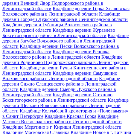
деревни Великий Двор Подпорожского района в
Ленинградской области
Кладбище деревни Горка Хваловская
Волховского района в Ленинградской области
Кладбище
деревни Городец Лужского района в Ленинградской области
Кладбище деревни Губаницы Волосовского района в
Ленинградской области
Кладбище деревни Журавлёво
Бокситогорского района в Ленинградской области
Кладбище
деревни Загубье Волховского района в Ленинградской
области
Кладбище деревни Пески Волховского района в
Ленинградской области
Кладбище деревни Реполка
Волосовского района в Ленинградской области
Кладбище
деревни Родионово Подпорожского района в Ленинградской
области
Кладбище деревни Ручьи Кингисеппского района в
Ленинградской области
Кладбище деревни Самушкино
Волховского района в Ленинградской области
Кладбище
деревни Сижно Сланцевского района в Ленинградской
области
Кладбище деревни Смерди Лужского района в
Ленинградской области
Кладбище деревни Стехново
Бокситогорского района в Ленинградской области
Кладбище
деревни Шелково Волосовского района в Ленинградской
области
Кладбище Колумбарий крематория и «Поле памяти»
в Санкт-Петербурге
Кладбище Красная Горка
Кладбище
Матокса Всеволожского района в Ленинградской области
Кладбище Мерятино в г. Кириши Ленинградской области
Кладбище Московская Славянка
Кладбище Новое в г. Гатчина