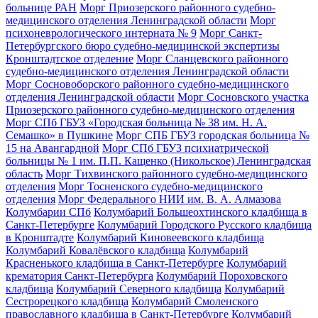
больнице РАН
Морг Приозерского районного судебно-
медицинского отделения Ленинградской области
Морг
психоневрологического интерната № 9
Морг Санкт-
Петербургского бюро судебно-медицинской экспертизы
Кронштадтское отделение
Морг Сланцевского районного
судебно-медицинского отделения Ленинградской области
Морг Сосновоборского районного судебно-медицинского
отделения Ленинградской области
Морг Сосновского участка
Приозерского районного судебно-медицинского отделения
Морг СПб ГБУЗ «Городская больница № 38 им. Н. А.
Семашко» в Пушкине
Морг СПБ ГБУЗ городская больница №
15 на Авангардной
Морг СПб ГБУЗ психиатрической
больницы № 1 им. П.П. Кащенко (Никольское) Ленинградская
область
Морг Тихвинского районного судебно-медицинского
отделения
Морг Тосненского судебно-медицинского
отделения
Морг Федерального НИИ им. В. А. Алмазова
Колумбарии СПб
Колумбарий Большеохтинского кладбища в
Санкт-Петербурге
Колумбарий Городского Русского кладбища
в Кронштадте
Колумбарий Киновеевского кладбища
Колумбарий Ковалёвского кладбища
Колумбарий
Красненького кладбища в Санкт-Петербурге
Колумбарий
крематория Cанкт-Петербурга
Колумбарий Пороховского
кладбища
Колумбарий Северного кладбища
Колумбарий
Сестрорецкого кладбища
Колумбарий Смоленского
православного кладбища в Санкт-Петербурге
Колумбарий