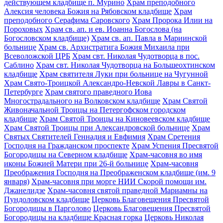
действующем кладбище п. Мурино
Храм преподобного
Алексия человека Божия на Рябовском кладбище
Храм
преподобного Серафима Саровского
Храм Пророка Илии на
Пороховых
Храм св. ап. и ев. Иоанна Богослова (на
Богословском кладбище)
Храм св. ап. Павла в Мариинской
больнице
Храм св. Архистратига Божия Михаила при
Всеволожской ЦРБ
Храм свт. Николая Чудотворца в пос.
Саблино
Храм свт. Николая Чудотворца на Большеохтинском
кладбище
Храм святителя Луки при больнице на Чугунной
Храм Свято-Троицкой Александро-Невской Лавры в Санкт-
Петербурге
Храм святого праведного Иова
Многострадального на Волковском кладбище
Храм Святой
Живоначальной Троицы на Петергофском городском
кладбище
Храм Святой Троицы на Киновеевском кладбище
Храм Святой Троицы при Александровской больнице
Храм
Святых Святителей Геннадия и Евфимия
Храм Сретения
Господня на Гражданском проспекте
Храм Успения Пресвятой
Богородицы на Северном кладбище
Храм-часовня во имя
иконы Божией Матери при 26-й больнице
Храм-часовня
Преображения Господня на Преображенском кладбище (им. 9
января)
Храм-часовня при морге НИИ Скорой помощи им.
Джанелидзе
Храм-часовня святой праведной Мариамны на
Пундоловском кладбище
Церковь Благовещения Пресвятой
Богородицы в Парголово
Церковь Благовещения Пресвятой
Богородицы на кладбище Красная горка
Церковь Николая