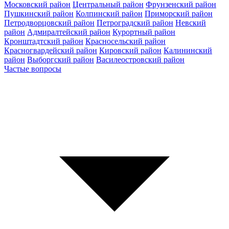
Московский район
Центральный район
Фрунзенский район
Пушкинский район
Колпинский район
Приморский район
Петродворцовский район
Петроградский район
Невский
район
Адмиралтейский район
Курортный район
Кронштадтский район
Красносельский район
Красногвардейский район
Кировский район
Калининский
район
Выборгский район
Василеостровский район
Частые вопросы