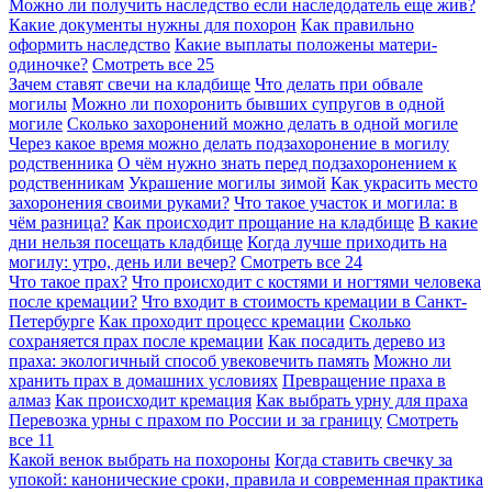
Можно ли получить наследство если наследодатель еще жив?
Какие документы нужны для похорон
Как правильно
оформить наследство
Какие выплаты положены матери-
одиночке?
Смотреть все
25
Зачем ставят свечи на кладбище
Что делать при обвале
могилы
Можно ли похоронить бывших супругов в одной
могиле
Сколько захоронений можно делать в одной могиле
Через какое время можно делать подзахоронение в могилу
родственника
О чём нужно знать перед подзахоронением к
родственникам
Украшение могилы зимой
Как украсить место
захоронения своими руками?
Что такое участок и могила: в
чём разница?
Как происходит прощание на кладбище
В какие
дни нельзя посещать кладбище
Когда лучше приходить на
могилу: утро, день или вечер?
Смотреть все
24
Что такое прах?
Что происходит с костями и ногтями человека
после кремации?
Что входит в стоимость кремации в Санкт-
Петербурге
Как проходит процесс кремации
Сколько
сохраняется прах после кремации
Как посадить дерево из
праха: экологичный способ увековечить память
Можно ли
хранить прах в домашних условиях
Превращение праха в
алмаз
Как происходит кремация
Как выбрать урну для праха
Перевозка урны с прахом по России и за границу
Смотреть
все
11
Какой венок выбрать на похороны
Когда ставить свечку за
упокой: канонические сроки, правила и современная практика