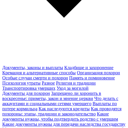
Документы, законы и выплаты
Кладбище и захоронение
Кремация и альтернативные способы
Организация похорон
Особые случаи смерти и похорон
Память и поминовение
Психология утраты
Разное
Религия и традиции
Транспортировка умерших
Уход за могилой
Документы для похорон
Запрещено ли хоронить в
воскресенье: приметы, закон и мнение церкви
Что делать с
аккаунтами и социальными сетями умершего
Выплаты по
потере кормильца
Как наследуются кредиты
Как проводятся
похороны: этапы, традиции и законодательство
Какие
документы нужны, чтобы подтвердить родство с умершим
Какие документы нужны для передачи наследства государству