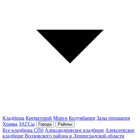
Кладбища
Крематорий
Морги
Колумбарии
Залы прощания
Храмы
ЗАГСы
Города
Районы
Все кладбища СПб
Александровское кладбище
Алексеевское
кладбище Волховского района в Ленинградской области