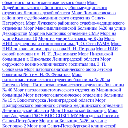
областного патологоанатомического бюро
Морг
Лодейнопольского районного судебно-медицинского
отделения Ленинградской области
Морг Ломоносовского
районного судебно-медицинского отделения Санкт-
Петербурга
Морг Лужского районного судебно-медицинского
отделения
Морг Максимилиановской Больницы №28 на улице
Декабристов
Морг на Костюшко отделение СМЭ
Морг на
улице Красина 10
Морг на улице Сантьяго-де-Куба
Морг
НИИ акушерства и гинекологии им. Д. О. Отта РАМН
Морг
НИИ онкологии им. профессора Н. Н. Петрова
Морг НИИ
скорой помощи им. И. И. Джанелидзе
Морг Никольской
больницы в г. Никольске Ленинградской области
Морг
окружного военно-клинического госпиталя им. З. П.
Соловьёва
Морг патологоанатомического бюро детской
больницы № 5 им. Н. Ф. Филатова
Морг
патологоанатомического отделения больницы № 20 на
Гастелло
Морг Патологоанатомического отделения больницы
№ 40
Морг патологоанатомического отделения Мариинской
больницы
Морг патологоанатомическое отделение больницы
№ 15 г. Бокситогорска Ленинградской области
Морг
Подпорожского районного судебно-медицинского отделения
Ленинградской области
Морг Покровской больницы
Морг
при Академии ГБОУ ВПО СПБГПМУ Минздрава России в
Санкт-Петербурге
Морг при Больнице №26 на улице
Костюшко 2
Морг при Санкт-Петербургской клинической