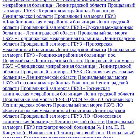
межрайонная больница» Ленинградской области
Прощальный
зал морга ГБУЗ «Кировская межрайонная больница»
Ленинградской области
Прощальный зал морга ГБУЗ
«Лодейнопольская межрайонная больница» Ленинградской
области
Прощальный зал морга ГБУЗ «Лужская межрайонная
больница» Ленинградской области
Прощальный зал морга
ГБУЗ «Подпорожская межрайонная больница» Ленинградской
области
Прощальный зал морга ГБУЗ «Приозерская
межрайонная больница» Ленинградской области
Прощальный
зал морга ГБУЗ «Рощинская районная больница» пос.
Первомайское Ленинградская область
Прощальный зал морга
ГБУЗ «Сланцевская межрайонная больница» Ленинградской
области
Прощальный зал морга ГБУЗ «Сосновская участковая
больница» Ленинградской области
Прощальный зал морга
ГБУЗ «Токсовская межрайонная больница» Ленинградской
области
Прощальный зал морга ГБУЗ «Тосненская
клиническая межрайонная больница» Ленинградской области
Прощальный зал морга ГБУЗ «ЦМСЧ № 38» г. Сосновый Бор
Ленинградская область
Прощальный зал морга ГБУЗ ЛО
«Бокситогорская межрайонная больница» Ленинградской
области
Прощальный зал морга ГБУЗ ЛО «Волосовская
клиническая больница» Ленинградской области
Прощальный
зал морга ГБУЗ психиатрической больницы № 1 им. П. П.
Кащенко (с. Никольское) Ленинградская область
Прощальный