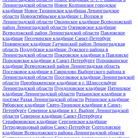
Ленинградской области
Новое Колпинское городское
кладбище
Новое Тихвинское кладбища Ленинградское
области
Новооктябрьское кладбище г. Волхов в
Ленинградской области
Овцинское кладбище Всеволожский
район Ленинградской области
Озерковское кладбище
Всеволожский район Ленинградской области
Павловское
кладбище
Песочинское кладбище Санкт-Петербург
Пижменское кладбище Гатчинский район Ленинградская
область
Поддубское кладбище Лужского района в
Ленинградской области
Покровское кладбище в Павловске
Пороховское кладбище в Санкт-Петербурге
Порошкинское
кладбище Всеволожский район Ленинградская область
Поселковое кладбище в Гаврилово Выборгского района в
Ленинградской области
Поселковое кладбище Ленинградской
области
Преображенское кладбище в г. Шлиссельбург
Ленинградской области
Пундоловское кладбище
Пятницкое
кладбище Ленинградской области
Рахьинское кладбище в
посёлке Рахья Ленинградской области
Репинское кладбище
Рябовское кладбище
Свято-Троицкое кладбище в Санкт-
Петербурге
Северное кладбище в г. Выборг Ленинградской
области
Северное кладбище Санкт-Петербурга
Серафимовское кладбище
Сергиевское кладбище
Петродворцовый район Санкт-Петербург
Сертоловское
кладбище Всеволожского района Ленинградской области