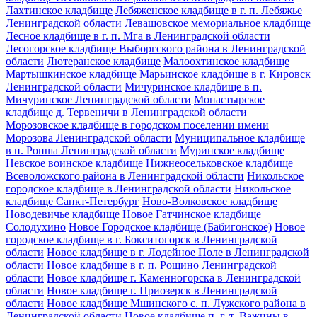
Лахтинское кладбище
Лебяженское кладбище в г. п. Лебяжье
Ленинградской области
Левашовское мемориальное кладбище
Лесное кладбище в г. п. Мга в Ленинградской области
Лесогорское кладбище Выборгского района в Ленинградской
области
Лютеранское кладбище
Малоохтинское кладбище
Мартышкинское кладбище
Марьинское кладбище в г. Кировск
Ленинградской области
Мичуринское кладбище в п.
Мичуринское Ленинградской области
Монастырское
кладбище д. Тервеничи в Ленинградской области
Морозовское кладбище в городском поселении имени
Морозова Ленинградской области
Муниципальное кладбище
в п. Ропша Ленинградской области
Муринское кладбище
Невское воинское кладбище
Нижнеосельковское кладбище
Всеволожского района в Ленинградской области
Никольское
городское кладбище в Ленинградской области
Никольское
кладбище Санкт-Петербург
Ново-Волковское кладбище
Новодевичье кладбище
Новое Гатчинское кладбище
Солодухино
Новое Городское кладбище (Бабигонское)
Новое
городское кладбище в г. Бокситогорск в Ленинградской
области
Новое кладбище в г. Лодейное Поле в Ленинградской
области
Новое кладбище в г. п. Рощино Ленинградской
области
Новое кладбище г. Каменногорска в Ленинградской
области
Новое кладбище г. Приозерск в Ленинградской
области
Новое кладбище Мшинского с. п. Лужского района в
Ленинградской области
Новое кладбище п. г. т. Важины в