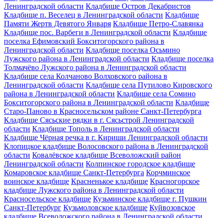
Ленинградской области
Кладбище Остров Декабристов
Кладбище п. Веселец в Ленинградской области
Кладбище
Памяти Жертв Девятого Января
Кладбище Петро-Славянка
Кладбище пос. Варбеги в Ленинградской области
Кладбище
поселка Ефимовский Бокситогорского района в
Ленинградской области
Кладбище поселка Осьмино
Лужского района в Ленинградской области
Кладбище поселка
Толмачёво Лужского района в Ленинградской области
Кладбище села Колчаново Волховского района в
Ленинградской области
Кладбище села Путилово Кировского
района в Ленинградской области
Кладбище села Сомино
Бокситогорского района в Ленинградской области
Кладбище
Старо-Паново в Красносельском районе Санкт-Петербурга
Кладбище Сясьские рядки в г. Сясьстрой Ленинградской
области
Кладбище Тополь в Ленинградской области
Кладбище Чёрная речка в г. Кириши Ленинградской области
Клопицкое кладбище Волосовского района в Ленинградской
области
Ковалёвское кладбище Всеволожский район
Ленинградской области
Колпинское городское кладбище
Комаровское кладбище Санкт-Петербурга
Корчминское
воинское кладбище
Красненькое кладбище
Красногорское
кладбище Лужского района в Ленинградской области
Красносельское кладбище
Кузьминское кладбище г. Пушкин
Санкт-Петербург
Кузьмоловское кладбище
Куйвозовское
кладбище Всеволожского района в Ленинградской области