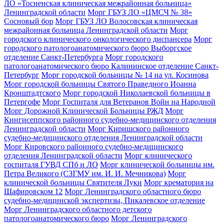
ЛО «Тосненская клиническая межрайонная больница»
Ленинградской области
Морг ГБУЗ ЛО «ЦМСЧ № 38»
Сосновый бор
Морг ГБУЗ ЛО Волосовская клиническая
межрайонная больница Ленинградской области
Морг
городского клинического онкологического диспансера
Морг
городского патологоанатомического бюро Выборгское
отделение Санкт-Петербурга
Морг городского
патологоанатомического бюро Калининское отделение Санкт-
Петербург
Морг городской больницы № 14 на ул. Косинова
Морг городской больницы Святого Праведного Иоанна
Кронштадтского
Морг городской Николаевской больницы в
Петергофе
Морг Госпиталя для Ветеранов Войн на Народной
Морг Дорожной Клинической Больницы РЖД
Морг
Кингисеппского районного судебно-медицинского отделения
Ленинградской области
Морг Киришского районного
судебно-медицинского отделения Ленинградской области
Морг Кировского районного судебно-медицинского
отделения Ленинградской области
Морг клинического
госпиталя ГУВД СПб и ЛО
Морг клинической больницы им.
Петра Великого (СЗГМУ им. И. И. Мечникова)
Морг
клинической больницы Святителя Луки
Морг крематория на
Шафировском 12
Морг Ленинградского областного бюро
судебно-медицинской экспертизы, Пикалевское отделение
Морг Ленинградского областного детского
патологоанатомического бюро
Морг Ленинградского