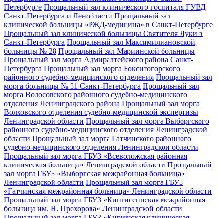
Петербурге
Прощальный зал клинического госпиталя ГУВД
Санкт-Петербурга и Ленобласти
Прощальный зал
клинической больницы «РЖД-медицина» в Санкт-Петербурге
Прощальный зал клинической больницы Святителя Луки в
Санкт-Петербурга
Прощальный зал Максимилиановской
больницы № 28
Прощальный зал Мариинской больницы
Прощальный зал морга Адмиралтейского района Санкт-
Петербурга
Прощальный зал морга Бокситогорского
районного судебно-медицинского отделения
Прощальный зал
морга больницы № 31 Санкт-Петербурга
Прощальный зал
морга Волосовского районного судебно-медицинского
отделения Ленинградского района
Прощальный зал морга
Волховского отделения судебно-медицинской экспертизы
Ленинградской области
Прощальный зал морга Выборгского
районного судебно-медицинского отделения Ленинградской
области
Прощальный зал морга Гатчинского районного
судебно-медицинского отделения Ленинградской области
Прощальный зал морга ГБУЗ «Всеволожская районная
клиническая больница» Ленинградской области
Прощальный
зал морга ГБУЗ «Выборгская межрайонная больница»
Ленинградской области
Прощальный зал морга ГБУЗ
«Гатчинская межрайонная больница» Ленинградской области
Прощальный зал морга ГБУЗ «Кингисеппская межрайонная
больница им. Н. Прохорова» Ленинградской области
Прощальный зал морга ГБУЗ «Киришская клиническая