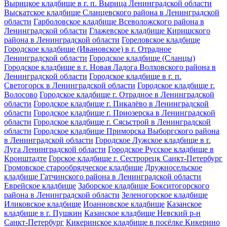
Вырицкое кладбище в г. п. Вырица Ленинградской области
Выскатское кладбище Сланцевского района в Ленинградской
области
Гарболовское кладбище Всеволожского района в
Ленинградской области
Глажевское кладбище Киришского
района в Ленинградской области
Гореловское кладбище
Городское кладбище (Ивановское) в г. Отрадное
Ленинградской области
Городское кладбище (Сланцы)
Городское кладбище в г. Новая Ладога Волховского района в
Ленинградской области
Городское кладбище в г. п.
Светогорск в Ленинградской области
Городское кладбище г.
Волосово
Городское кладбище г. Отрадное в Ленинградской
области
Городское кладбище г. Пикалёво в Ленинградской
области
Городское кладбище г. Приозерска в Ленинградской
области
Городское кладбище г. Сясьстрой в Ленинградской
области
Городское кладбище Приморска Выборгского района
в Ленинградской области
Городское Лужское кладбище в г.
Луга Ленинградской области
Городское Русское кладбище в
Кронштадте
Горское кладбище г. Сестрорецк Санкт-Петербург
Громовское старообрядческое кладбище
Дружносельское
кладбище Гатчинского района в Ленинградской области
Еврейское кладбище
Заборское кладбище Бокситогорского
района в Ленинградской области
Зеленогорское кладбище
Иликовское кладбище
Иоанновское кладбище
Казанское
кладбище в г. Пушкин
Казанское кладбище Невский р-н
Санкт-Петербург
Кикеринское кладбище в посёлке Кикерино