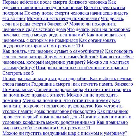
Первые действия после смерти близкого человека
Как
одевают покойного перед похоронами
Во что одеваться на
похороны
Почему после смерти человека начинаешь видеть
его во сне?
Можно ли есть перед похоронами?
Что делать,
если вы рады смерти близкого?
Можно ли похоронить
человека в саду частного дома
Что делать, если на похоронах
началась ссора между родственниками?
Как попрощаться с
человеком, с которым не помирился
Как организовать
недорогие похороны
Смотреть все
110
Как понять, что человек думает о самоубийстве?
Как говорить
с человеком, который думает о самоубийстве?
Как вести себя с
человеком, который медленно умирает?
Можно ли молиться
за самоубийцу?
Похороны военных: особенности и правила
Смотреть все
5
Примеры красивых цитат для надгробия: Как выбрать вечные
слова памяти
Годовщина смерти: как почтить память близкого
Поминальные угощения народов мира
Что не стоит говорить
на поминках: правила этикета
Можно ли не проводить
поминки
Меню на поминки: что готовить и почему
Как
написать некролог: пошаговое руководство
Как устроить
уголок памяти дома: пошаговое руководство
Как правильно
провести первый поминальный день
Организация поминок в
условиях конфликта между родственниками
Как правильно
выразить соболезнования
Смотреть все
11
Можно ли пустить воздушный шар с письмом к умершему?