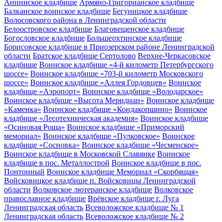
Аннинское кладбище
Армяно-Григорианское кладбище
Балканское воинское кладбище
Бегуницкое кладбище
Волосовского района в Ленинградской области
Белоостровское кладбище
Благовещенское кладбище
Богословское кладбище
Большеохтинское кладбище
Борисовское кладбище в Приозерском районе Ленинградской
области
Братское кладбище Сертолово
Верхне-Черкасовское
кладбище
Воинское кладбище «4-й километр Петербургского
шоссе»
Воинское кладбище «703-й километр Московского
шоссе»
Воинское кладбище «Аллея Гордовцев»
Воинское
кладбище «Аэропорт»
Воинское кладбище «Володарское»
Воинское кладбище «Высота Меридиан»
Воинское кладбище
«Каменка»
Воинское кладбище «Кондакопшино»
Воинское
кладбище «Лесотехническая академия»
Воинское кладбище
«Осиновая Роща»
Воинское кладбище «Приморский
мемориал»
Воинское кладбище «Пулковское»
Воинское
кладбище «Сосновка»
Воинское кладбище «Чесменское»
Воинское кладбище в Московской Славянке
Воинское
кладбище в пос. Металлострой
Воинское кладбище в пос.
Понтонный
Воинское кладбище Мемориал «Скорбящая»
Войсковицкое кладбище п. Войсковицы Ленинградской
области
Волковское лютеранское кладбище
Волковское
православное кладбище
Врёвское кладбище г. Луга
Ленинградская область
Всеволожское кладбище № 1
Ленинградская область
Всеволожское кладбище № 2