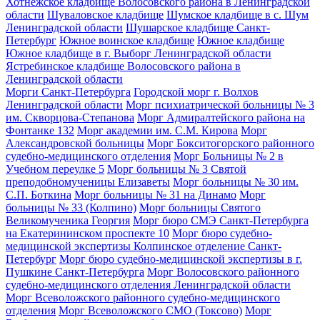
Хотнежское кладбище Волосовского района в Ленинградской
области
Шуваловское кладбище
Шумское кладбище в с. Шум
Ленинградской области
Шушарское кладбище Санкт-
Петербург
Южное воинское кладбище
Южное кладбище
Южное кладбище в г. Выборг Ленинградской области
Ястребинское кладбище Волосовского района в
Ленинградской области
Морги Санкт-Петербурга
Городской морг г. Волхов
Ленинградской области
Морг психиатрической больницы № 3
им. Скворцова-Степанова
Морг Адмиралтейского района на
Фонтанке 132
Морг академии им. С.М. Кирова
Морг
Александровской больницы
Морг Бокситогорского районного
судебно-медицинского отделения
Морг Больницы № 2 в
Учебном переулке 5
Морг больницы № 3 Святой
преподобномученицы Елизаветы
Морг больницы № 30 им.
С.П. Боткина
Морг больницы № 31 на Динамо
Морг
больницы № 33 (Колпино)
Морг больницы Святого
Великомученика Георгия
Морг бюро СМЭ Санкт-Петербурга
на Екатерининском проспекте 10
Морг бюро судебно-
медицинской экспертизы Колпинское отделение Санкт-
Петербург
Морг бюро судебно-медицинской экспертизы в г.
Пушкине Санкт-Петербурга
Морг Волосовского районного
судебно-медицинского отделения Ленинградской области
Морг Всеволожского районного судебно-медицинского
отделения
Морг Всеволожского СМО (Токсово)
Морг