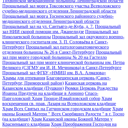
Тихвинской межрайонной больницы Ленинградской области
Прощальный зал морга Токсовского участка Всеволожского
судебно-медицинского отделения Ленинградской области
Прощальный зал морга Тосненского районного судебно-
медицинского отделения Ленинградской области
Прощальный зал на ул. Сантьяго-де-Куба, д. 7.
Прощальный
зал НИИ скорой помощи им. Джанелидзе
Прощальный зал
Николаевской больницы
Прощальный зал окружного военно-
клинического госпиталя им. З. П. Соловьёва в Санкт-
Петербурге
Прощальный зал патологоанатомического
отделения больницы № 26 в Санкт-Петербурге
Прощальный
зал при морге городской больницы № 20 на Гастелло
Прощальный зал при морге клинической больницы им. Петра
Великого (СЗГМУ им И. И. Мечникова) в Санкт-Петербурге
Прощальный зал ФГБУ «НМИЦ им. В.А. Алмазова»
Храмы для отпевания
Благовещенская церковь (Санкт-
Петербург, Приморский район)
Казанская церковь на
Казанском кладбище (Пушкин)
Рюмки Церковь Рождества
Иоанна Предтечи на кладбище в Аннино
Спасо-
Парголовский Храм
Троице-Измайловский собор
Храм
воскрешения св. прав. Лазаря на Всеволожском кладбище
Храм Всех Святых на Гатчинском городском кладбище
Храм
иконы Божией Матери " Всех Скорбящих Радости " в г. Тосно
(на кладбище)
Храм Казанской иконы Божией Матери у
Красненького кладбища
Храм Преображения Господня на