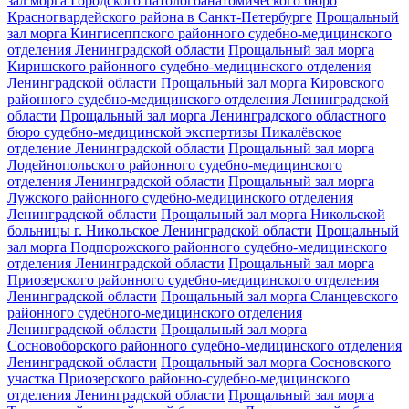
зал морга Городского патологоанатомического бюро
Красногвардейского района в Санкт-Петербурге
Прощальный
зал морга Кингисеппского районного судебно-медицинского
отделения Ленинградской области
Прощальный зал морга
Киришского районного судебно-медицинского отделения
Ленинградской области
Прощальный зал морга Кировского
районного судебно-медицинского отделения Ленинградской
области
Прощальный зал морга Ленинградского областного
бюро судебно-медицинской экспертизы Пикалёвское
отделение Ленинградской области
Прощальный зал морга
Лодейнопольского районного судебно-медицинского
отделения Ленинградской области
Прощальный зал морга
Лужского районного судебно-медицинского отделения
Ленинградской области
Прощальный зал морга Никольской
больницы г. Никольское Ленинградской области
Прощальный
зал морга Подпорожского районного судебно-медицинского
отделения Ленинградской области
Прощальный зал морга
Приозерского районного судебно-медицинского отделения
Ленинградской области
Прощальный зал морга Сланцевского
районного судебного-медицинского отделения
Ленинградской области
Прощальный зал морга
Сосновоборского районного судебно-медицинского отделения
Ленинградской области
Прощальный зал морга Сосновского
участка Приозерского районно-судебно-медицинского
отделения Ленинградской области
Прощальный зал морга