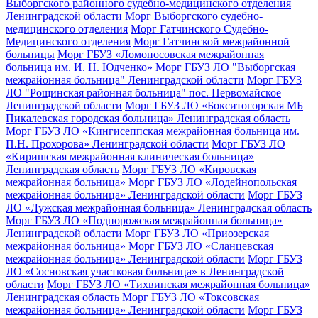
Выборгского районного судебно-медицинского отделения
Ленинградской области
Морг Выборгского судебно-
медицинского отделения
Морг Гатчинского Судебно-
Медицинского отделения
Морг Гатчинской межрайонной
больницы
Морг ГБУЗ «Ломоносовская межрайонная
больница им. И. Н. Юдченко»
Морг ГБУЗ ЛО "Выборгская
межрайонная больница" Ленинградской области
Морг ГБУЗ
ЛО "Рощинская районная больница" пос. Первомайское
Ленинградской области
Морг ГБУЗ ЛО «Бокситогорская МБ
Пикалевская городская больница» Ленинградская область
Морг ГБУЗ ЛО «Кингисеппская межрайонная больница им.
П.Н. Прохорова» Ленинградской области
Морг ГБУЗ ЛО
«Киришская межрайонная клиническая больница»
Ленинградская область
Морг ГБУЗ ЛО «Кировская
межрайонная больница»
Морг ГБУЗ ЛО «Лодейнопольская
межрайонная больница» Ленинградской области
Морг ГБУЗ
ЛО «Лужская межрайонная больница» Ленинградская область
Морг ГБУЗ ЛО «Подпорожская межрайонная больница»
Ленинградской области
Морг ГБУЗ ЛО «Приозерская
межрайонная больница»
Морг ГБУЗ ЛО «Сланцевская
межрайонная больница» Ленинградской области
Морг ГБУЗ
ЛО «Сосновская участковая больница» в Ленинградской
области
Морг ГБУЗ ЛО «Тихвинская межрайонная больница»
Ленинградская область
Морг ГБУЗ ЛО «Токсовская
межрайонная больница» Ленинградской области
Морг ГБУЗ