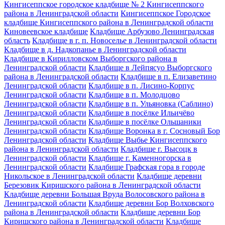
Кингисеппское городское кладбище № 2 Кингисеппского
района в Ленинградской области
Кингисеппское Городское
кладбище Кингисеппского района в Ленинградской области
Киновеевское кладбище
Кладбище Арбузово Ленинградская
область
Кладбище в г. п. Новоселье в Ленинградской области
Кладбище в д. Надкопанье в Ленинградской области
Кладбище в Кирилловском Выборгского района в
Ленинградской области
Кладбище в Лейпясуо Выборгского
района в Ленинградской области
Кладбище в п. Елизаветино
Ленинградской области
Кладбище в п. Лисино-Корпус
Ленинградской области
Кладбище в п. Молодцово
Ленинградской области
Кладбище в п. Ульяновка (Саблино)
Ленинградской области
Кладбище в посёлке Ильичёво
Ленинградской области
Кладбище в посёлке Ольшаники
Ленинградской области
Кладбище Воронка в г. Сосновый Бор
Ленинградской области
Кладбище Выбье Кингисеппского
района в Ленинградской области
Кладбище г. Высоцк в
Ленинградской области
Кладбище г. Каменногорска в
Ленинградской области
Кладбище Графская гора в городе
Никольское в Ленинградской области
Кладбище деревни
Березовик Киришского района в Ленинградской области
Кладбище деревни Большая Вруда Волосовского района в
Ленинградской области
Кладбище деревни Бор Волховского
района в Ленинградской области
Кладбище деревни Бор
Киришского района в Ленинградской области
Кладбище