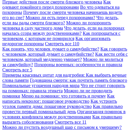
Первые действия после смерти близкого человека
Как
одевают покойного перед похоронами
Во что одеваться на
похороны
Почему после смерти человека начинаешь видеть
его во сне?
Можно ли есть перед похоронами?
Что делать,
если вы рады смерти близкого?
Можно ли похоронить
человека в саду частного дома
Что делать, если на похоронах
началась ссора между родственниками?
Как попрощаться с
человеком, с которым не помирился
Как организовать
недорогие похороны
Смотреть все
110
Как понять, что человек думает о самоубийстве?
Как говорить
с человеком, который думает о самоубийстве?
Как вести себя с
человеком, который медленно умирает?
Можно ли молиться
за самоубийцу?
Похороны военных: особенности и правила
Смотреть все
5
Примеры красивых цитат для надгробия: Как выбрать вечные
слова памяти
Годовщина смерти: как почтить память близкого
Поминальные угощения народов мира
Что не стоит говорить
на поминках: правила этикета
Можно ли не проводить
поминки
Меню на поминки: что готовить и почему
Как
написать некролог: пошаговое руководство
Как устроить
уголок памяти дома: пошаговое руководство
Как правильно
провести первый поминальный день
Организация поминок в
условиях конфликта между родственниками
Как правильно
выразить соболезнования
Смотреть все
11
Можно ли пустить воздушный шар с письмом к умершему?