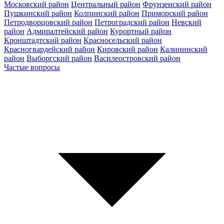
Московский район
Центральный район
Фрунзенский район
Пушкинский район
Колпинский район
Приморский район
Петродворцовский район
Петроградский район
Невский
район
Адмиралтейский район
Курортный район
Кронштадтский район
Красносельский район
Красногвардейский район
Кировский район
Калининский
район
Выборгский район
Василеостровский район
Частые вопросы