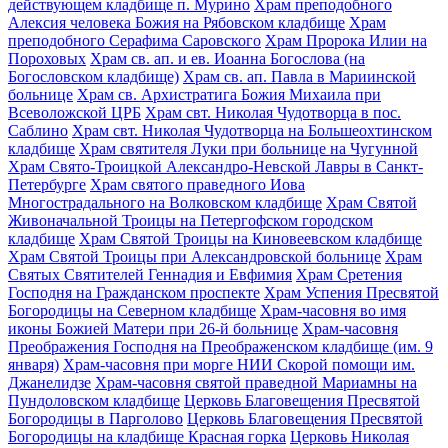
действующем кладбище п. Мурино
Храм преподобного
Алексия человека Божия на Рябовском кладбище
Храм
преподобного Серафима Саровского
Храм Пророка Илии на
Пороховых
Храм св. ап. и ев. Иоанна Богослова (на
Богословском кладбище)
Храм св. ап. Павла в Мариинской
больнице
Храм св. Архистратига Божия Михаила при
Всеволожской ЦРБ
Храм свт. Николая Чудотворца в пос.
Саблино
Храм свт. Николая Чудотворца на Большеохтинском
кладбище
Храм святителя Луки при больнице на Чугунной
Храм Свято-Троицкой Александро-Невской Лавры в Санкт-
Петербурге
Храм святого праведного Иова
Многострадального на Волковском кладбище
Храм Святой
Живоначальной Троицы на Петергофском городском
кладбище
Храм Святой Троицы на Киновеевском кладбище
Храм Святой Троицы при Александровской больнице
Храм
Святых Святителей Геннадия и Евфимия
Храм Сретения
Господня на Гражданском проспекте
Храм Успения Пресвятой
Богородицы на Северном кладбище
Храм-часовня во имя
иконы Божией Матери при 26-й больнице
Храм-часовня
Преображения Господня на Преображенском кладбище (им. 9
января)
Храм-часовня при морге НИИ Скорой помощи им.
Джанелидзе
Храм-часовня святой праведной Мариамны на
Пундоловском кладбище
Церковь Благовещения Пресвятой
Богородицы в Парголово
Церковь Благовещения Пресвятой
Богородицы на кладбище Красная горка
Церковь Николая