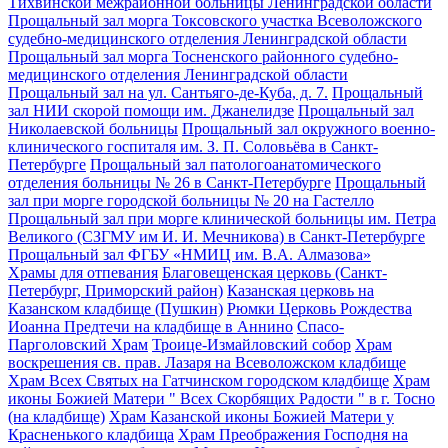
Тихвинской межрайонной больницы Ленинградской области
Прощальный зал морга Токсовского участка Всеволожского
судебно-медицинского отделения Ленинградской области
Прощальный зал морга Тосненского районного судебно-
медицинского отделения Ленинградской области
Прощальный зал на ул. Сантьяго-де-Куба, д. 7.
Прощальный
зал НИИ скорой помощи им. Джанелидзе
Прощальный зал
Николаевской больницы
Прощальный зал окружного военно-
клинического госпиталя им. З. П. Соловьёва в Санкт-
Петербурге
Прощальный зал патологоанатомического
отделения больницы № 26 в Санкт-Петербурге
Прощальный
зал при морге городской больницы № 20 на Гастелло
Прощальный зал при морге клинической больницы им. Петра
Великого (СЗГМУ им И. И. Мечникова) в Санкт-Петербурге
Прощальный зал ФГБУ «НМИЦ им. В.А. Алмазова»
Храмы для отпевания
Благовещенская церковь (Санкт-
Петербург, Приморский район)
Казанская церковь на
Казанском кладбище (Пушкин)
Рюмки Церковь Рождества
Иоанна Предтечи на кладбище в Аннино
Спасо-
Парголовский Храм
Троице-Измайловский собор
Храм
воскрешения св. прав. Лазаря на Всеволожском кладбище
Храм Всех Святых на Гатчинском городском кладбище
Храм
иконы Божией Матери " Всех Скорбящих Радости " в г. Тосно
(на кладбище)
Храм Казанской иконы Божией Матери у
Красненького кладбища
Храм Преображения Господня на