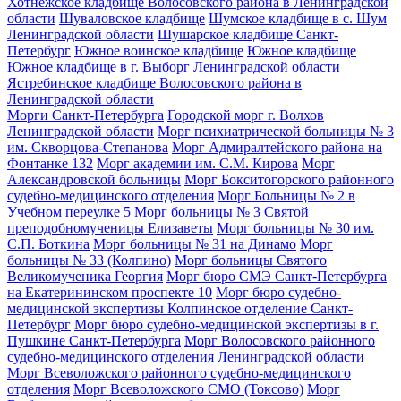
Хотнежское кладбище Волосовского района в Ленинградской
области
Шуваловское кладбище
Шумское кладбище в с. Шум
Ленинградской области
Шушарское кладбище Санкт-
Петербург
Южное воинское кладбище
Южное кладбище
Южное кладбище в г. Выборг Ленинградской области
Ястребинское кладбище Волосовского района в
Ленинградской области
Морги Санкт-Петербурга
Городской морг г. Волхов
Ленинградской области
Морг психиатрической больницы № 3
им. Скворцова-Степанова
Морг Адмиралтейского района на
Фонтанке 132
Морг академии им. С.М. Кирова
Морг
Александровской больницы
Морг Бокситогорского районного
судебно-медицинского отделения
Морг Больницы № 2 в
Учебном переулке 5
Морг больницы № 3 Святой
преподобномученицы Елизаветы
Морг больницы № 30 им.
С.П. Боткина
Морг больницы № 31 на Динамо
Морг
больницы № 33 (Колпино)
Морг больницы Святого
Великомученика Георгия
Морг бюро СМЭ Санкт-Петербурга
на Екатерининском проспекте 10
Морг бюро судебно-
медицинской экспертизы Колпинское отделение Санкт-
Петербург
Морг бюро судебно-медицинской экспертизы в г.
Пушкине Санкт-Петербурга
Морг Волосовского районного
судебно-медицинского отделения Ленинградской области
Морг Всеволожского районного судебно-медицинского
отделения
Морг Всеволожского СМО (Токсово)
Морг