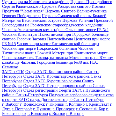
Чудотворца на Колпинском кладбище
Церковь Преподобного
Сергия Радонежского
Церковь Рождества святого Иоанна
Предтечи "Чесменская"
Церковь Святого Великомученика
Георгия Победоносца
Церковь Смоленской иконы Божией
Матери на Васильевском острове
Церковь Успения Пресвятой
Богородицы на Громовском старообрядческом кладбище
Часовня (молитвенная комната) св. Ольги при морге ГБ №2
Часовня Клеопатры Палестинской при Городской больнице
святого Георгия
Часовня Пантелеймона Целителя при морге
ГБ №15
Часовня при морге Елизаветинской больницы
Часовня при морге Покровской больницы
Часовня
Тихвинской иконы Божией Матери при Колпинском морге
Часовня-храм свт. Тихона, патриарха Московского, на Южном
кладбище
Часовня, Городская больница №38 им. Н.А.
Семашко
ЗАГСы СПб
Отдел ЗАГС Колпинского района Санкт-
Петербурга
Отдел ЗАГС Кронштадтского района Санкт-
Петербурга
Отдел ЗАГС Курортного района Санкт-
Петербурга
Отдел ЗАГС Петродворцового района Санкт-
Петербурга
Отдел регистрации смерти ЗАГСа Пушкинского
района Санкт-Петербурга
Получение гербового свидетельства
о смерти ЗАГС на ул. Достоевского д. 9 Санкт-Петербург
г. Выборг
г. Всеволожск
г. Кириши
г. Колпино
г. Кронштадт
г.
Луга
г. Петергоф
г. Пушкин
г. Приозерск
г. Сосновый Бор
г.
Бокситогорск
г. Волосово
г. Волхов
г. Высоцк