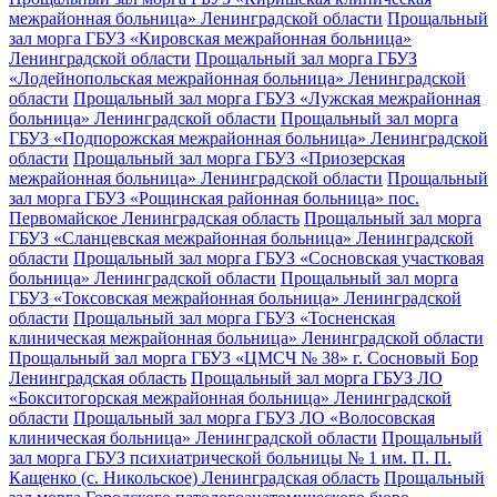
межрайонная больница» Ленинградской области
Прощальный
зал морга ГБУЗ «Кировская межрайонная больница»
Ленинградской области
Прощальный зал морга ГБУЗ
«Лодейнопольская межрайонная больница» Ленинградской
области
Прощальный зал морга ГБУЗ «Лужская межрайонная
больница» Ленинградской области
Прощальный зал морга
ГБУЗ «Подпорожская межрайонная больница» Ленинградской
области
Прощальный зал морга ГБУЗ «Приозерская
межрайонная больница» Ленинградской области
Прощальный
зал морга ГБУЗ «Рощинская районная больница» пос.
Первомайское Ленинградская область
Прощальный зал морга
ГБУЗ «Сланцевская межрайонная больница» Ленинградской
области
Прощальный зал морга ГБУЗ «Сосновская участковая
больница» Ленинградской области
Прощальный зал морга
ГБУЗ «Токсовская межрайонная больница» Ленинградской
области
Прощальный зал морга ГБУЗ «Тосненская
клиническая межрайонная больница» Ленинградской области
Прощальный зал морга ГБУЗ «ЦМСЧ № 38» г. Сосновый Бор
Ленинградская область
Прощальный зал морга ГБУЗ ЛО
«Бокситогорская межрайонная больница» Ленинградской
области
Прощальный зал морга ГБУЗ ЛО «Волосовская
клиническая больница» Ленинградской области
Прощальный
зал морга ГБУЗ психиатрической больницы № 1 им. П. П.
Кащенко (с. Никольское) Ленинградская область
Прощальный