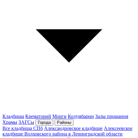
Кладбища
Крематорий
Морги
Колумбарии
Залы прощания
Храмы
ЗАГСы
Города
Районы
Все кладбища СПб
Александровское кладбище
Алексеевское
кладбище Волховского района в Ленинградской области