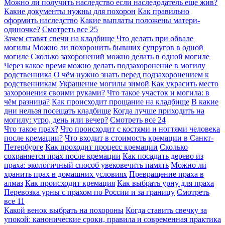
Можно ли получить наследство если наследодатель еще жив?
Какие документы нужны для похорон
Как правильно
оформить наследство
Какие выплаты положены матери-
одиночке?
Смотреть все
25
Зачем ставят свечи на кладбище
Что делать при обвале
могилы
Можно ли похоронить бывших супругов в одной
могиле
Сколько захоронений можно делать в одной могиле
Через какое время можно делать подзахоронение в могилу
родственника
О чём нужно знать перед подзахоронением к
родственникам
Украшение могилы зимой
Как украсить место
захоронения своими руками?
Что такое участок и могила: в
чём разница?
Как происходит прощание на кладбище
В какие
дни нельзя посещать кладбище
Когда лучше приходить на
могилу: утро, день или вечер?
Смотреть все
24
Что такое прах?
Что происходит с костями и ногтями человека
после кремации?
Что входит в стоимость кремации в Санкт-
Петербурге
Как проходит процесс кремации
Сколько
сохраняется прах после кремации
Как посадить дерево из
праха: экологичный способ увековечить память
Можно ли
хранить прах в домашних условиях
Превращение праха в
алмаз
Как происходит кремация
Как выбрать урну для праха
Перевозка урны с прахом по России и за границу
Смотреть
все
11
Какой венок выбрать на похороны
Когда ставить свечку за
упокой: канонические сроки, правила и современная практика