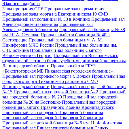
Южного кладбища
Залы прощания СПб
Прощальные залы крематория
Прощальные залы морга на Екатерининском 10 СМЭ
Прощальный зал больницы № 33 в Колпино
Прощальный зал
Александровской больницы
Прощальный зал
Александровской больницы
Прощальный зал больницы № 38
им. Н. А. Семашко
Прощальный зал больницы № 40 в
Сестрорецке
Прощальный зал больницы им. А. М.
Никифорова МЧС России
Прощальный зал больницы им.
С.П. Боткина
Прощальный зал больницы Святого
Великомученика Георгия
Прощальный зал Всеволожского
отделения областного бюро судебно-медицинской экспертизы
Ленинградской области
Прощальный зал ГБУЗ
«Бокситогорская МБ Пикалёвская городская больница»
Прощальный зал городского морга г. Волхов
Прощальный зал
городского морга Тихвинского районного СМО
Ленинградской области
Прощальный зал городской больницы
№ 15
Прощальный зал городской больницы № 2
Прощальный
зал городской больницы № 20
Прощальный зал городской
больницы № 26 на Костюшко
Прощальный зал городской
больницы Святого Праведного Иоанна Кронштадтского
Прощальный зал городской Покровской больницы
Прощальный зал городской Покровской больницы
Прощальный зал детской больницы № 5 им. Н. Ф. Филатова
Прощальный зал Елизаветинской больницы в Санкт-