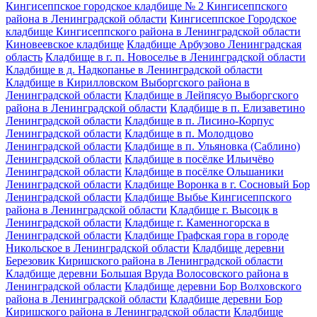
Кингисеппское городское кладбище № 2 Кингисеппского
района в Ленинградской области
Кингисеппское Городское
кладбище Кингисеппского района в Ленинградской области
Киновеевское кладбище
Кладбище Арбузово Ленинградская
область
Кладбище в г. п. Новоселье в Ленинградской области
Кладбище в д. Надкопанье в Ленинградской области
Кладбище в Кирилловском Выборгского района в
Ленинградской области
Кладбище в Лейпясуо Выборгского
района в Ленинградской области
Кладбище в п. Елизаветино
Ленинградской области
Кладбище в п. Лисино-Корпус
Ленинградской области
Кладбище в п. Молодцово
Ленинградской области
Кладбище в п. Ульяновка (Саблино)
Ленинградской области
Кладбище в посёлке Ильичёво
Ленинградской области
Кладбище в посёлке Ольшаники
Ленинградской области
Кладбище Воронка в г. Сосновый Бор
Ленинградской области
Кладбище Выбье Кингисеппского
района в Ленинградской области
Кладбище г. Высоцк в
Ленинградской области
Кладбище г. Каменногорска в
Ленинградской области
Кладбище Графская гора в городе
Никольское в Ленинградской области
Кладбище деревни
Березовик Киришского района в Ленинградской области
Кладбище деревни Большая Вруда Волосовского района в
Ленинградской области
Кладбище деревни Бор Волховского
района в Ленинградской области
Кладбище деревни Бор
Киришского района в Ленинградской области
Кладбище