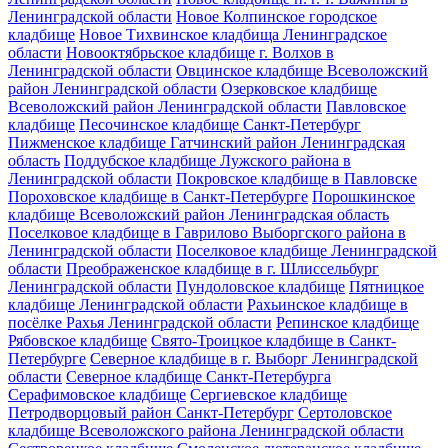
Ленинградской области
Новое Колпинское городское
кладбище
Новое Тихвинское кладбища Ленинградское
области
Новооктябрьское кладбище г. Волхов в
Ленинградской области
Овцинское кладбище Всеволожский
район Ленинградской области
Озерковское кладбище
Всеволожский район Ленинградской области
Павловское
кладбище
Песочинское кладбище Санкт-Петербург
Пижменское кладбище Гатчинский район Ленинградская
область
Поддубское кладбище Лужского района в
Ленинградской области
Покровское кладбище в Павловске
Пороховское кладбище в Санкт-Петербурге
Порошкинское
кладбище Всеволожский район Ленинградская область
Поселковое кладбище в Гаврилово Выборгского района в
Ленинградской области
Поселковое кладбище Ленинградской
области
Преображенское кладбище в г. Шлиссельбург
Ленинградской области
Пундоловское кладбище
Пятницкое
кладбище Ленинградской области
Рахьинское кладбище в
посёлке Рахья Ленинградской области
Репинское кладбище
Рябовское кладбище
Свято-Троицкое кладбище в Санкт-
Петербурге
Северное кладбище в г. Выборг Ленинградской
области
Северное кладбище Санкт-Петербурга
Серафимовское кладбище
Сергиевское кладбище
Петродворцовый район Санкт-Петербург
Сертоловское
кладбище Всеволожского района Ленинградской области