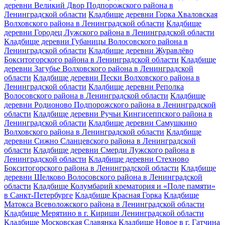
деревни Великий Двор Подпорожского района в
Ленинградской области
Кладбище деревни Горка Хваловская
Волховского района в Ленинградской области
Кладбище
деревни Городец Лужского района в Ленинградской области
Кладбище деревни Губаницы Волосовского района в
Ленинградской области
Кладбище деревни Журавлёво
Бокситогорского района в Ленинградской области
Кладбище
деревни Загубье Волховского района в Ленинградской
области
Кладбище деревни Пески Волховского района в
Ленинградской области
Кладбище деревни Реполка
Волосовского района в Ленинградской области
Кладбище
деревни Родионово Подпорожского района в Ленинградской
области
Кладбище деревни Ручьи Кингисеппского района в
Ленинградской области
Кладбище деревни Самушкино
Волховского района в Ленинградской области
Кладбище
деревни Сижно Сланцевского района в Ленинградской
области
Кладбище деревни Смерди Лужского района в
Ленинградской области
Кладбище деревни Стехново
Бокситогорского района в Ленинградской области
Кладбище
деревни Шелково Волосовского района в Ленинградской
области
Кладбище Колумбарий крематория и «Поле памяти»
в Санкт-Петербурге
Кладбище Красная Горка
Кладбище
Матокса Всеволожского района в Ленинградской области
Кладбище Мерятино в г. Кириши Ленинградской области
Кладбище Московская Славянка
Кладбище Новое в г. Гатчина