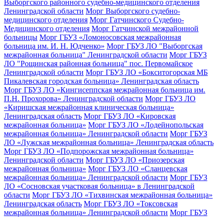
Выборгского районного судебно-медицинского отделения
Ленинградской области
Морг Выборгского судебно-
медицинского отделения
Морг Гатчинского Судебно-
Медицинского отделения
Морг Гатчинской межрайонной
больницы
Морг ГБУЗ «Ломоносовская межрайонная
больница им. И. Н. Юдченко»
Морг ГБУЗ ЛО "Выборгская
межрайонная больница" Ленинградской области
Морг ГБУЗ
ЛО "Рощинская районная больница" пос. Первомайское
Ленинградской области
Морг ГБУЗ ЛО «Бокситогорская МБ
Пикалевская городская больница» Ленинградская область
Морг ГБУЗ ЛО «Кингисеппская межрайонная больница им.
П.Н. Прохорова» Ленинградской области
Морг ГБУЗ ЛО
«Киришская межрайонная клиническая больница»
Ленинградская область
Морг ГБУЗ ЛО «Кировская
межрайонная больница»
Морг ГБУЗ ЛО «Лодейнопольская
межрайонная больница» Ленинградской области
Морг ГБУЗ
ЛО «Лужская межрайонная больница» Ленинградская область
Морг ГБУЗ ЛО «Подпорожская межрайонная больница»
Ленинградской области
Морг ГБУЗ ЛО «Приозерская
межрайонная больница»
Морг ГБУЗ ЛО «Сланцевская
межрайонная больница» Ленинградской области
Морг ГБУЗ
ЛО «Сосновская участковая больница» в Ленинградской
области
Морг ГБУЗ ЛО «Тихвинская межрайонная больница»
Ленинградская область
Морг ГБУЗ ЛО «Токсовская
межрайонная больница» Ленинградской области
Морг ГБУЗ