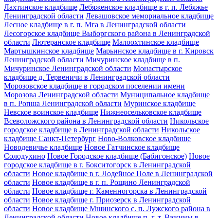
Лахтинское кладбище
Лебяженское кладбище в г. п. Лебяжье
Ленинградской области
Левашовское мемориальное кладбище
Лесное кладбище в г. п. Мга в Ленинградской области
Лесогорское кладбище Выборгского района в Ленинградской
области
Лютеранское кладбище
Малоохтинское кладбище
Мартышкинское кладбище
Марьинское кладбище в г. Кировск
Ленинградской области
Мичуринское кладбище в п.
Мичуринское Ленинградской области
Монастырское
кладбище д. Тервеничи в Ленинградской области
Морозовское кладбище в городском поселении имени
Морозова Ленинградской области
Муниципальное кладбище
в п. Ропша Ленинградской области
Муринское кладбище
Невское воинское кладбище
Нижнеосельковское кладбище
Всеволожского района в Ленинградской области
Никольское
городское кладбище в Ленинградской области
Никольское
кладбище Санкт-Петербург
Ново-Волковское кладбище
Новодевичье кладбище
Новое Гатчинское кладбище
Солодухино
Новое Городское кладбище (Бабигонское)
Новое
городское кладбище в г. Бокситогорск в Ленинградской
области
Новое кладбище в г. Лодейное Поле в Ленинградской
области
Новое кладбище в г. п. Рощино Ленинградской
области
Новое кладбище г. Каменногорска в Ленинградской
области
Новое кладбище г. Приозерск в Ленинградской
области
Новое кладбище Мшинского с. п. Лужского района в
Ленинградской области
Новое кладбище п. г. т. Важины в