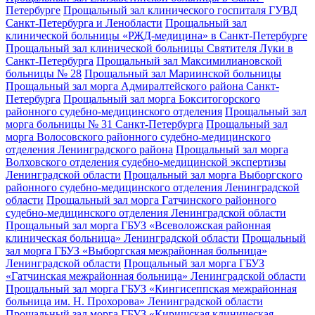
Петербурге
Прощальный зал клинического госпиталя ГУВД
Санкт-Петербурга и Ленобласти
Прощальный зал
клинической больницы «РЖД-медицина» в Санкт-Петербурге
Прощальный зал клинической больницы Святителя Луки в
Санкт-Петербурга
Прощальный зал Максимилиановской
больницы № 28
Прощальный зал Мариинской больницы
Прощальный зал морга Адмиралтейского района Санкт-
Петербурга
Прощальный зал морга Бокситогорского
районного судебно-медицинского отделения
Прощальный зал
морга больницы № 31 Санкт-Петербурга
Прощальный зал
морга Волосовского районного судебно-медицинского
отделения Ленинградского района
Прощальный зал морга
Волховского отделения судебно-медицинской экспертизы
Ленинградской области
Прощальный зал морга Выборгского
районного судебно-медицинского отделения Ленинградской
области
Прощальный зал морга Гатчинского районного
судебно-медицинского отделения Ленинградской области
Прощальный зал морга ГБУЗ «Всеволожская районная
клиническая больница» Ленинградской области
Прощальный
зал морга ГБУЗ «Выборгская межрайонная больница»
Ленинградской области
Прощальный зал морга ГБУЗ
«Гатчинская межрайонная больница» Ленинградской области
Прощальный зал морга ГБУЗ «Кингисеппская межрайонная
больница им. Н. Прохорова» Ленинградской области
Прощальный зал морга ГБУЗ «Киришская клиническая