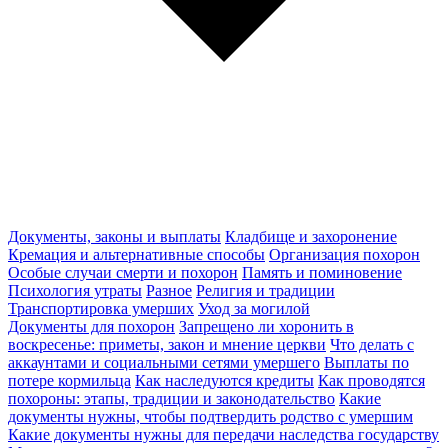
Документы, законы и выплаты
Кладбище и захоронение
Кремация и альтернативные способы
Организация похорон
Особые случаи смерти и похорон
Память и поминовение
Психология утраты
Разное
Религия и традиции
Транспортировка умерших
Уход за могилой
Документы для похорон
Запрещено ли хоронить в
воскресенье: приметы, закон и мнение церкви
Что делать с
аккаунтами и социальными сетями умершего
Выплаты по
потере кормильца
Как наследуются кредиты
Как проводятся
похороны: этапы, традиции и законодательство
Какие
документы нужны, чтобы подтвердить родство с умершим
Какие документы нужны для передачи наследства государству