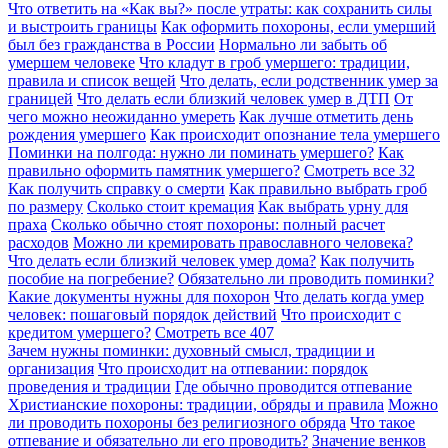
Что ответить на «Как вы?» после утраты: как сохранить силы
и выстроить границы
Как оформить похороны, если умерший
был без гражданства в России
Нормально ли забыть об
умершем человеке
Что кладут в гроб умершего: традиции,
правила и список вещей
Что делать, если родственник умер за
границей
Что делать если близкий человек умер в ДТП
От
чего можно неожиданно умереть
Как лучше отметить день
рождения умершего
Как происходит опознание тела умершего
Поминки на полгода: нужно ли поминать умершего?
Как
правильно оформить памятник умершего?
Смотреть все
32
Как получить справку о смерти
Как правильно выбрать гроб
по размеру
Сколько стоит кремация
Как выбрать урну для
праха
Сколько обычно стоят похороны: полный расчет
расходов
Можно ли кремировать православного человека?
Что делать если близкий человек умер дома?
Как получить
пособие на погребение?
Обязательно ли проводить поминки?
Какие документы нужны для похорон
Что делать когда умер
человек: пошаговый порядок действий
Что происходит с
кредитом умершего?
Смотреть все
407
Зачем нужны поминки: духовный смысл, традиции и
организация
Что происходит на отпевании: порядок
проведения и традиции
Где обычно проводится отпевание
Христианские похороны: традиции, обряды и правила
Можно
ли проводить похороны без религиозного обряда
Что такое
отпевание и обязательно ли его проводить?
Значение венков