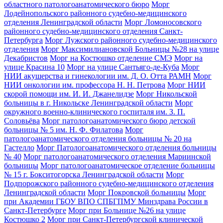
областного патологоанатомического бюро
Морг
Лодейнопольского районного судебно-медицинского
отделения Ленинградской области
Морг Ломоносовского
районного судебно-медицинского отделения Санкт-
Петербурга
Морг Лужского районного судебно-медицинского
отделения
Морг Максимилиановской Больницы №28 на улице
Декабристов
Морг на Костюшко отделение СМЭ
Морг на
улице Красина 10
Морг на улице Сантьяго-де-Куба
Морг
НИИ акушерства и гинекологии им. Д. О. Отта РАМН
Морг
НИИ онкологии им. профессора Н. Н. Петрова
Морг НИИ
скорой помощи им. И. И. Джанелидзе
Морг Никольской
больницы в г. Никольске Ленинградской области
Морг
окружного военно-клинического госпиталя им. З. П.
Соловьёва
Морг патологоанатомического бюро детской
больницы № 5 им. Н. Ф. Филатова
Морг
патологоанатомического отделения больницы № 20 на
Гастелло
Морг Патологоанатомического отделения больницы
№ 40
Морг патологоанатомического отделения Мариинской
больницы
Морг патологоанатомическое отделение больницы
№ 15 г. Бокситогорска Ленинградской области
Морг
Подпорожского районного судебно-медицинского отделения
Ленинградской области
Морг Покровской больницы
Морг
при Академии ГБОУ ВПО СПБГПМУ Минздрава России в
Санкт-Петербурге
Морг при Больнице №26 на улице
Костюшко 2
Морг при Санкт-Петербургской клинической