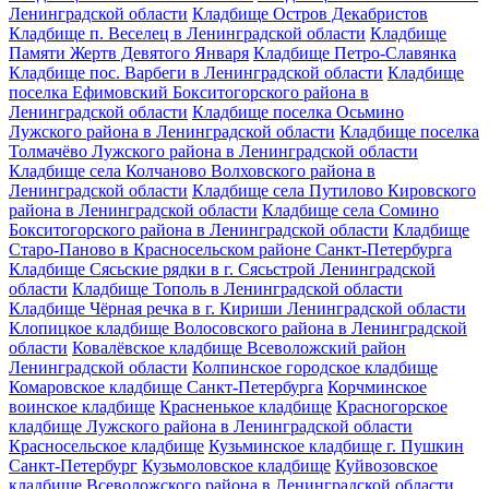
Ленинградской области
Кладбище Остров Декабристов
Кладбище п. Веселец в Ленинградской области
Кладбище
Памяти Жертв Девятого Января
Кладбище Петро-Славянка
Кладбище пос. Варбеги в Ленинградской области
Кладбище
поселка Ефимовский Бокситогорского района в
Ленинградской области
Кладбище поселка Осьмино
Лужского района в Ленинградской области
Кладбище поселка
Толмачёво Лужского района в Ленинградской области
Кладбище села Колчаново Волховского района в
Ленинградской области
Кладбище села Путилово Кировского
района в Ленинградской области
Кладбище села Сомино
Бокситогорского района в Ленинградской области
Кладбище
Старо-Паново в Красносельском районе Санкт-Петербурга
Кладбище Сясьские рядки в г. Сясьстрой Ленинградской
области
Кладбище Тополь в Ленинградской области
Кладбище Чёрная речка в г. Кириши Ленинградской области
Клопицкое кладбище Волосовского района в Ленинградской
области
Ковалёвское кладбище Всеволожский район
Ленинградской области
Колпинское городское кладбище
Комаровское кладбище Санкт-Петербурга
Корчминское
воинское кладбище
Красненькое кладбище
Красногорское
кладбище Лужского района в Ленинградской области
Красносельское кладбище
Кузьминское кладбище г. Пушкин
Санкт-Петербург
Кузьмоловское кладбище
Куйвозовское
кладбище Всеволожского района в Ленинградской области