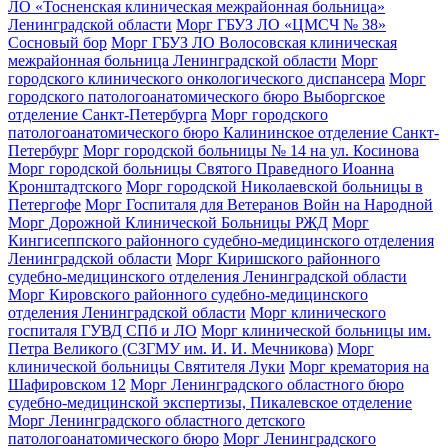
ЛО «Тосненская клиническая межрайонная больница»
Ленинградской области
Морг ГБУЗ ЛО «ЦМСЧ № 38»
Сосновый бор
Морг ГБУЗ ЛО Волосовская клиническая
межрайонная больница Ленинградской области
Морг
городского клинического онкологического диспансера
Морг
городского патологоанатомического бюро Выборгское
отделение Санкт-Петербурга
Морг городского
патологоанатомического бюро Калининское отделение Санкт-
Петербург
Морг городской больницы № 14 на ул. Косинова
Морг городской больницы Святого Праведного Иоанна
Кронштадтского
Морг городской Николаевской больницы в
Петергофе
Морг Госпиталя для Ветеранов Войн на Народной
Морг Дорожной Клинической Больницы РЖД
Морг
Кингисеппского районного судебно-медицинского отделения
Ленинградской области
Морг Киришского районного
судебно-медицинского отделения Ленинградской области
Морг Кировского районного судебно-медицинского
отделения Ленинградской области
Морг клинического
госпиталя ГУВД СПб и ЛО
Морг клинической больницы им.
Петра Великого (СЗГМУ им. И. И. Мечникова)
Морг
клинической больницы Святителя Луки
Морг крематория на
Шафировском 12
Морг Ленинградского областного бюро
судебно-медицинской экспертизы, Пикалевское отделение
Морг Ленинградского областного детского
патологоанатомического бюро
Морг Ленинградского