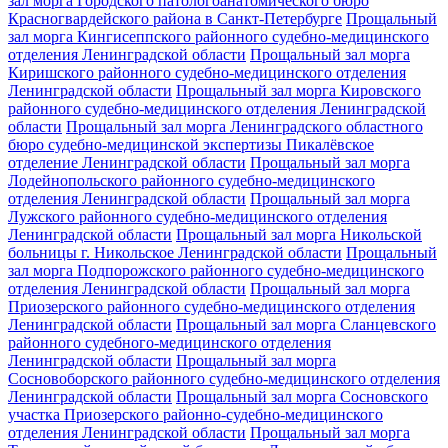
зал морга Городского патологоанатомического бюро
Красногвардейского района в Санкт-Петербурге
Прощальный
зал морга Кингисеппского районного судебно-медицинского
отделения Ленинградской области
Прощальный зал морга
Киришского районного судебно-медицинского отделения
Ленинградской области
Прощальный зал морга Кировского
районного судебно-медицинского отделения Ленинградской
области
Прощальный зал морга Ленинградского областного
бюро судебно-медицинской экспертизы Пикалёвское
отделение Ленинградской области
Прощальный зал морга
Лодейнопольского районного судебно-медицинского
отделения Ленинградской области
Прощальный зал морга
Лужского районного судебно-медицинского отделения
Ленинградской области
Прощальный зал морга Никольской
больницы г. Никольское Ленинградской области
Прощальный
зал морга Подпорожского районного судебно-медицинского
отделения Ленинградской области
Прощальный зал морга
Приозерского районного судебно-медицинского отделения
Ленинградской области
Прощальный зал морга Сланцевского
районного судебного-медицинского отделения
Ленинградской области
Прощальный зал морга
Сосновоборского районного судебно-медицинского отделения
Ленинградской области
Прощальный зал морга Сосновского
участка Приозерского районно-судебно-медицинского
отделения Ленинградской области
Прощальный зал морга