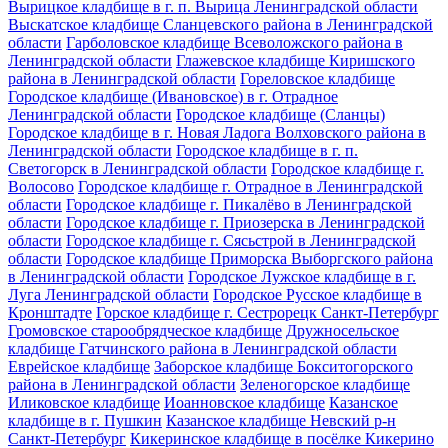
Вырицкое кладбище в г. п. Вырица Ленинградской области
Выскатское кладбище Сланцевского района в Ленинградской
области
Гарболовское кладбище Всеволожского района в
Ленинградской области
Глажевское кладбище Киришского
района в Ленинградской области
Гореловское кладбище
Городское кладбище (Ивановское) в г. Отрадное
Ленинградской области
Городское кладбище (Сланцы)
Городское кладбище в г. Новая Ладога Волховского района в
Ленинградской области
Городское кладбище в г. п.
Светогорск в Ленинградской области
Городское кладбище г.
Волосово
Городское кладбище г. Отрадное в Ленинградской
области
Городское кладбище г. Пикалёво в Ленинградской
области
Городское кладбище г. Приозерска в Ленинградской
области
Городское кладбище г. Сясьстрой в Ленинградской
области
Городское кладбище Приморска Выборгского района
в Ленинградской области
Городское Лужское кладбище в г.
Луга Ленинградской области
Городское Русское кладбище в
Кронштадте
Горское кладбище г. Сестрорецк Санкт-Петербург
Громовское старообрядческое кладбище
Дружносельское
кладбище Гатчинского района в Ленинградской области
Еврейское кладбище
Заборское кладбище Бокситогорского
района в Ленинградской области
Зеленогорское кладбище
Иликовское кладбище
Иоанновское кладбище
Казанское
кладбище в г. Пушкин
Казанское кладбище Невский р-н
Санкт-Петербург
Кикеринское кладбище в посёлке Кикерино