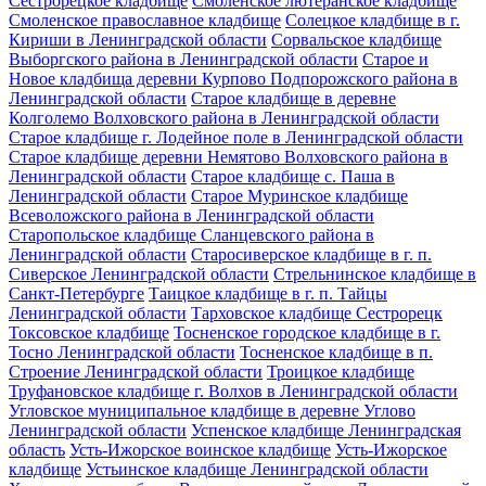
Сестрорецкое кладбище
Смоленское лютеранское кладбище
Смоленское православное кладбище
Солецкое кладбище в г.
Кириши в Ленинградской области
Сорвальское кладбище
Выборгского района в Ленинградской области
Старое и
Новое кладбища деревни Курпово Подпорожского района в
Ленинградской области
Старое кладбище в деревне
Колголемо Волховского района в Ленинградской области
Старое кладбище г. Лодейное поле в Ленинградской области
Старое кладбище деревни Немятово Волховского района в
Ленинградской области
Старое кладбище с. Паша в
Ленинградской области
Старое Муринское кладбище
Всеволожского района в Ленинградской области
Старопольское кладбище Сланцевского района в
Ленинградской области
Старосиверское кладбище в г. п.
Сиверское Ленинградской области
Стрельнинское кладбище в
Санкт-Петербурге
Таицкое кладбище в г. п. Тайцы
Ленинградской области
Тарховское кладбище Сестрорецк
Токсовское кладбище
Тосненское городское кладбище в г.
Тосно Ленинградской области
Тосненское кладбище в п.
Строение Ленинградской области
Троицкое кладбище
Труфановское кладбище г. Волхов в Ленинградской области
Угловское муниципальное кладбище в деревне Углово
Ленинградской области
Успенское кладбище Ленинградская
область
Усть-Ижорское воинское кладбище
Усть-Ижорское
кладбище
Устьинское кладбище Ленинградской области