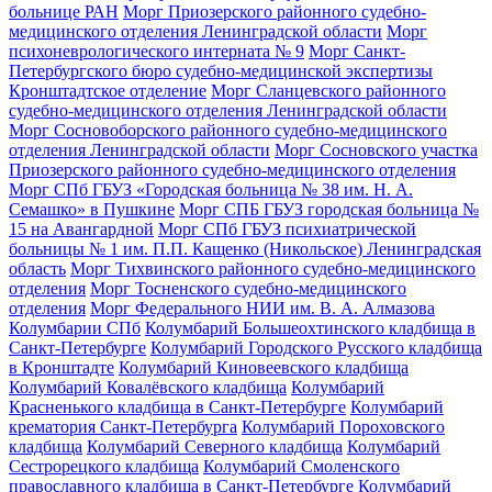
больнице РАН
Морг Приозерского районного судебно-
медицинского отделения Ленинградской области
Морг
психоневрологического интерната № 9
Морг Санкт-
Петербургского бюро судебно-медицинской экспертизы
Кронштадтское отделение
Морг Сланцевского районного
судебно-медицинского отделения Ленинградской области
Морг Сосновоборского районного судебно-медицинского
отделения Ленинградской области
Морг Сосновского участка
Приозерского районного судебно-медицинского отделения
Морг СПб ГБУЗ «Городская больница № 38 им. Н. А.
Семашко» в Пушкине
Морг СПБ ГБУЗ городская больница №
15 на Авангардной
Морг СПб ГБУЗ психиатрической
больницы № 1 им. П.П. Кащенко (Никольское) Ленинградская
область
Морг Тихвинского районного судебно-медицинского
отделения
Морг Тосненского судебно-медицинского
отделения
Морг Федерального НИИ им. В. А. Алмазова
Колумбарии СПб
Колумбарий Большеохтинского кладбища в
Санкт-Петербурге
Колумбарий Городского Русского кладбища
в Кронштадте
Колумбарий Киновеевского кладбища
Колумбарий Ковалёвского кладбища
Колумбарий
Красненького кладбища в Санкт-Петербурге
Колумбарий
крематория Cанкт-Петербурга
Колумбарий Пороховского
кладбища
Колумбарий Северного кладбища
Колумбарий
Сестрорецкого кладбища
Колумбарий Смоленского
православного кладбища в Санкт-Петербурге
Колумбарий