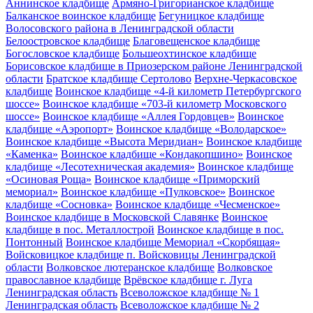
Аннинское кладбище
Армяно-Григорианское кладбище
Балканское воинское кладбище
Бегуницкое кладбище
Волосовского района в Ленинградской области
Белоостровское кладбище
Благовещенское кладбище
Богословское кладбище
Большеохтинское кладбище
Борисовское кладбище в Приозерском районе Ленинградской
области
Братское кладбище Сертолово
Верхне-Черкасовское
кладбище
Воинское кладбище «4-й километр Петербургского
шоссе»
Воинское кладбище «703-й километр Московского
шоссе»
Воинское кладбище «Аллея Гордовцев»
Воинское
кладбище «Аэропорт»
Воинское кладбище «Володарское»
Воинское кладбище «Высота Меридиан»
Воинское кладбище
«Каменка»
Воинское кладбище «Кондакопшино»
Воинское
кладбище «Лесотехническая академия»
Воинское кладбище
«Осиновая Роща»
Воинское кладбище «Приморский
мемориал»
Воинское кладбище «Пулковское»
Воинское
кладбище «Сосновка»
Воинское кладбище «Чесменское»
Воинское кладбище в Московской Славянке
Воинское
кладбище в пос. Металлострой
Воинское кладбище в пос.
Понтонный
Воинское кладбище Мемориал «Скорбящая»
Войсковицкое кладбище п. Войсковицы Ленинградской
области
Волковское лютеранское кладбище
Волковское
православное кладбище
Врёвское кладбище г. Луга
Ленинградская область
Всеволожское кладбище № 1
Ленинградская область
Всеволожское кладбище № 2