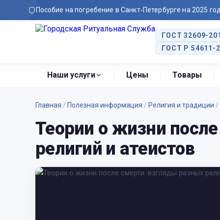
Пособие на погребение в Санкт‑Петербурге на 2025 го
ГОСТ 32609-20
ГОСТ Р 54611-
Наши услуги
Цены
Товары
Главная
/
Полезная информация
/
Религия и традиции
/
Теории о жизни после
религий и атеистов