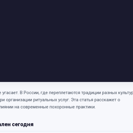
 угасает. В России, где переплетаются традиции разных культур
и организации ритуальных услуг. Эта статья расскажет о
влиянии на современные похоронные практики.
ален сегодня