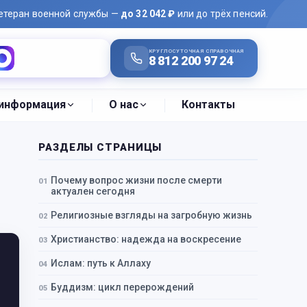
ветеран военной службы —
до 32 042 ₽
или до трёх пенсий.
КРУГЛОСУТОЧНАЯ СПРАВОЧНАЯ
Написать в MAX
8 812 200 97 24
 информация
О нас
Контакты
РАЗДЕЛЫ СТРАНИЦЫ
Почему вопрос жизни после смерти
актуален сегодня
Религиозные взгляды на загробную жизнь
Христианство: надежда на воскресение
Ислам: путь к Аллаху
Буддизм: цикл перерождений