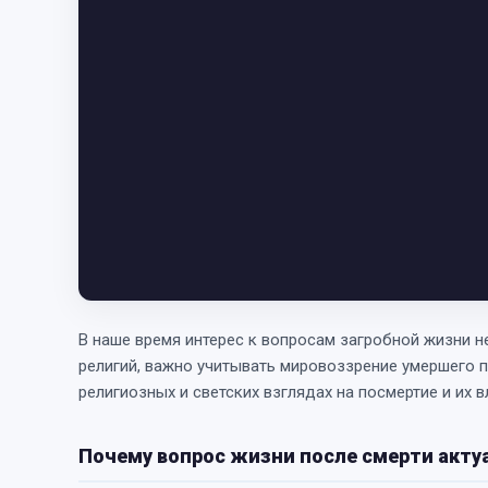
В наше время интерес к вопросам загробной жизни не
религий, важно учитывать мировоззрение умершего пр
религиозных и светских взглядах на посмертие и их 
Почему вопрос жизни после смерти акту