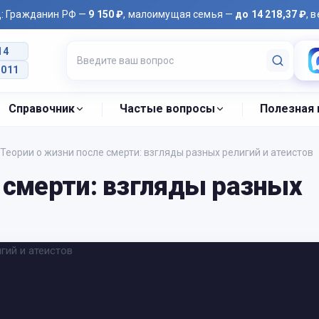
д: Гражданин РФ —
9 150 ₽
, малоимущая семья —
до 14 218,37 ₽
, 
14
2011
Справочник
Частые вопросы
Полезная
Теории о жизни после смерти: взгляды разных религий и атеистов
 смерти: взгляды разных