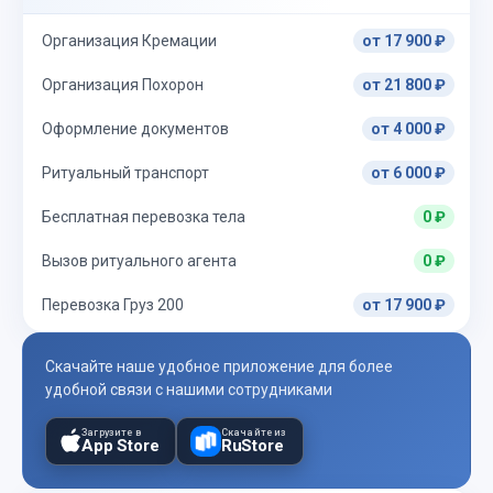
Организация Кремации
от 17 900 ₽
Организация Похорон
от 21 800 ₽
Оформление документов
от 4 000 ₽
Ритуальный транспорт
от 6 000 ₽
Бесплатная перевозка тела
0 ₽
Вызов ритуального агента
0 ₽
Перевозка Груз 200
от 17 900 ₽
Скачайте наше удобное приложение для более
удобной связи с нашими сотрудниками
Загрузите в
Скачайте из
App Store
RuStore