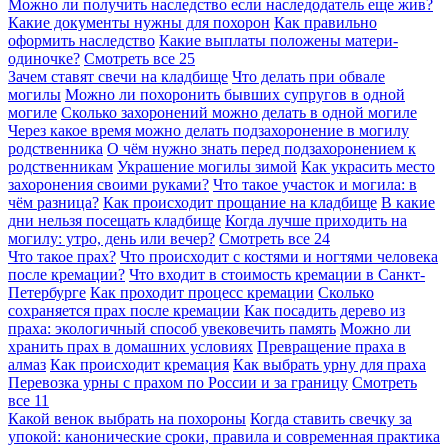
Можно ли получить наследство если наследодатель еще жив?
Какие документы нужны для похорон
Как правильно
оформить наследство
Какие выплаты положены матери-
одиночке?
Смотреть все
25
Зачем ставят свечи на кладбище
Что делать при обвале
могилы
Можно ли похоронить бывших супругов в одной
могиле
Сколько захоронений можно делать в одной могиле
Через какое время можно делать подзахоронение в могилу
родственника
О чём нужно знать перед подзахоронением к
родственникам
Украшение могилы зимой
Как украсить место
захоронения своими руками?
Что такое участок и могила: в
чём разница?
Как происходит прощание на кладбище
В какие
дни нельзя посещать кладбище
Когда лучше приходить на
могилу: утро, день или вечер?
Смотреть все
24
Что такое прах?
Что происходит с костями и ногтями человека
после кремации?
Что входит в стоимость кремации в Санкт-
Петербурге
Как проходит процесс кремации
Сколько
сохраняется прах после кремации
Как посадить дерево из
праха: экологичный способ увековечить память
Можно ли
хранить прах в домашних условиях
Превращение праха в
алмаз
Как происходит кремация
Как выбрать урну для праха
Перевозка урны с прахом по России и за границу
Смотреть
все
11
Какой венок выбрать на похороны
Когда ставить свечку за
упокой: канонические сроки, правила и современная практика