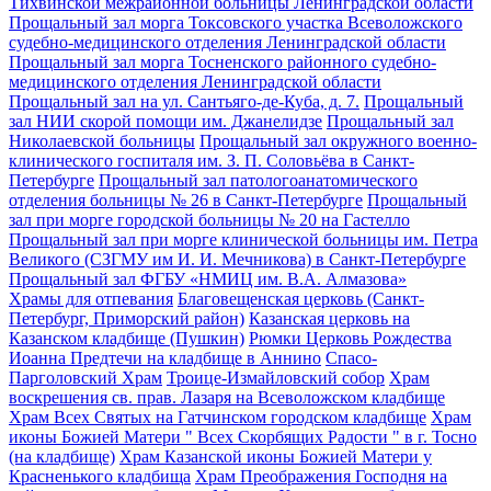
Тихвинской межрайонной больницы Ленинградской области
Прощальный зал морга Токсовского участка Всеволожского
судебно-медицинского отделения Ленинградской области
Прощальный зал морга Тосненского районного судебно-
медицинского отделения Ленинградской области
Прощальный зал на ул. Сантьяго-де-Куба, д. 7.
Прощальный
зал НИИ скорой помощи им. Джанелидзе
Прощальный зал
Николаевской больницы
Прощальный зал окружного военно-
клинического госпиталя им. З. П. Соловьёва в Санкт-
Петербурге
Прощальный зал патологоанатомического
отделения больницы № 26 в Санкт-Петербурге
Прощальный
зал при морге городской больницы № 20 на Гастелло
Прощальный зал при морге клинической больницы им. Петра
Великого (СЗГМУ им И. И. Мечникова) в Санкт-Петербурге
Прощальный зал ФГБУ «НМИЦ им. В.А. Алмазова»
Храмы для отпевания
Благовещенская церковь (Санкт-
Петербург, Приморский район)
Казанская церковь на
Казанском кладбище (Пушкин)
Рюмки Церковь Рождества
Иоанна Предтечи на кладбище в Аннино
Спасо-
Парголовский Храм
Троице-Измайловский собор
Храм
воскрешения св. прав. Лазаря на Всеволожском кладбище
Храм Всех Святых на Гатчинском городском кладбище
Храм
иконы Божией Матери " Всех Скорбящих Радости " в г. Тосно
(на кладбище)
Храм Казанской иконы Божией Матери у
Красненького кладбища
Храм Преображения Господня на