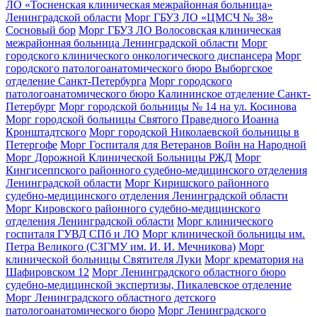
ЛО «Тосненская клиническая межрайонная больница»
Ленинградской области
Морг ГБУЗ ЛО «ЦМСЧ № 38»
Сосновый бор
Морг ГБУЗ ЛО Волосовская клиническая
межрайонная больница Ленинградской области
Морг
городского клинического онкологического диспансера
Морг
городского патологоанатомического бюро Выборгское
отделение Санкт-Петербурга
Морг городского
патологоанатомического бюро Калининское отделение Санкт-
Петербург
Морг городской больницы № 14 на ул. Косинова
Морг городской больницы Святого Праведного Иоанна
Кронштадтского
Морг городской Николаевской больницы в
Петергофе
Морг Госпиталя для Ветеранов Войн на Народной
Морг Дорожной Клинической Больницы РЖД
Морг
Кингисеппского районного судебно-медицинского отделения
Ленинградской области
Морг Киришского районного
судебно-медицинского отделения Ленинградской области
Морг Кировского районного судебно-медицинского
отделения Ленинградской области
Морг клинического
госпиталя ГУВД СПб и ЛО
Морг клинической больницы им.
Петра Великого (СЗГМУ им. И. И. Мечникова)
Морг
клинической больницы Святителя Луки
Морг крематория на
Шафировском 12
Морг Ленинградского областного бюро
судебно-медицинской экспертизы, Пикалевское отделение
Морг Ленинградского областного детского
патологоанатомического бюро
Морг Ленинградского