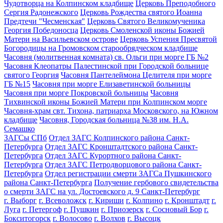
Чудотворца на Колпинском кладбище
Церковь Преподобного
Сергия Радонежского
Церковь Рождества святого Иоанна
Предтечи "Чесменская"
Церковь Святого Великомученика
Георгия Победоносца
Церковь Смоленской иконы Божией
Матери на Васильевском острове
Церковь Успения Пресвятой
Богородицы на Громовском старообрядческом кладбище
Часовня (молитвенная комната) св. Ольги при морге ГБ №2
Часовня Клеопатры Палестинской при Городской больнице
святого Георгия
Часовня Пантелеймона Целителя при морге
ГБ №15
Часовня при морге Елизаветинской больницы
Часовня при морге Покровской больницы
Часовня
Тихвинской иконы Божией Матери при Колпинском морге
Часовня-храм свт. Тихона, патриарха Московского, на Южном
кладбище
Часовня, Городская больница №38 им. Н.А.
Семашко
ЗАГСы СПб
Отдел ЗАГС Колпинского района Санкт-
Петербурга
Отдел ЗАГС Кронштадтского района Санкт-
Петербурга
Отдел ЗАГС Курортного района Санкт-
Петербурга
Отдел ЗАГС Петродворцового района Санкт-
Петербурга
Отдел регистрации смерти ЗАГСа Пушкинского
района Санкт-Петербурга
Получение гербового свидетельства
о смерти ЗАГС на ул. Достоевского д. 9 Санкт-Петербург
г. Выборг
г. Всеволожск
г. Кириши
г. Колпино
г. Кронштадт
г.
Луга
г. Петергоф
г. Пушкин
г. Приозерск
г. Сосновый Бор
г.
Бокситогорск
г. Волосово
г. Волхов
г. Высоцк