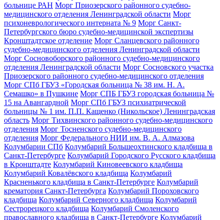
больнице РАН
Морг Приозерского районного судебно-
медицинского отделения Ленинградской области
Морг
психоневрологического интерната № 9
Морг Санкт-
Петербургского бюро судебно-медицинской экспертизы
Кронштадтское отделение
Морг Сланцевского районного
судебно-медицинского отделения Ленинградской области
Морг Сосновоборского районного судебно-медицинского
отделения Ленинградской области
Морг Сосновского участка
Приозерского районного судебно-медицинского отделения
Морг СПб ГБУЗ «Городская больница № 38 им. Н. А.
Семашко» в Пушкине
Морг СПБ ГБУЗ городская больница №
15 на Авангардной
Морг СПб ГБУЗ психиатрической
больницы № 1 им. П.П. Кащенко (Никольское) Ленинградская
область
Морг Тихвинского районного судебно-медицинского
отделения
Морг Тосненского судебно-медицинского
отделения
Морг Федерального НИИ им. В. А. Алмазова
Колумбарии СПб
Колумбарий Большеохтинского кладбища в
Санкт-Петербурге
Колумбарий Городского Русского кладбища
в Кронштадте
Колумбарий Киновеевского кладбища
Колумбарий Ковалёвского кладбища
Колумбарий
Красненького кладбища в Санкт-Петербурге
Колумбарий
крематория Cанкт-Петербурга
Колумбарий Пороховского
кладбища
Колумбарий Северного кладбища
Колумбарий
Сестрорецкого кладбища
Колумбарий Смоленского
православного кладбища в Санкт-Петербурге
Колумбарий