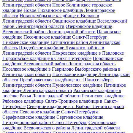
Ленинградской области
Новое Колпинское городское
кладбище
Новое Тихвинское кладбища Ленинградское
области
Новооктябрьское кладбище г. Волхов в
Ленинградской области
Овцинское кладбище Всеволожский
район Ленинградской области
Озерковское кладбище
Всеволожский район Ленинградской области
Павловское
кладбище
Песочинское кладбище Санкт-Петербург
Пижменское кладбище Гатчинский район Ленинградская
область
Поддубское кладбище Лужского района в
Ленинградской области
Покровское кладбище в Павловске
Пороховское кладбище в Санкт-Петербурге
Порошкинское
кладбище Всеволожский район Ленинградская область
Поселковое кладбище в Гаврилово Выборгского района в
Ленинградской области
Поселковое кладбище Ленинградской
области
Преображенское кладбище в г. Шлиссельбург
Ленинградской области
Пундоловское кладбище
Пятницкое
кладбище Ленинградской области
Рахьинское кладбище в
посёлке Рахья Ленинградской области
Репинское кладбище
Рябовское кладбище
Свято-Троицкое кладбище в Санкт-
Петербурге
Северное кладбище в г. Выборг Ленинградской
области
Северное кладбище Санкт-Петербурга
Серафимовское кладбище
Сергиевское кладбище
Петродворцовый район Санкт-Петербург
Сертоловское
кладбище Всеволожского района Ленинградской области