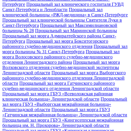
Петербурге
Прощальный зал клинического госпиталя ГУВД
Санкт-Петербурга и Ленобласти
Прощальный зал
клинической больницы «РЖД-медицина» в Санкт-Петербурге
Прощальный зал клинической больницы Святителя Луки в
Санкт-Петербурга
Прощальный зал Максимилиановской
больницы № 28
Прощальный зал Мариинской больницы
Прощальный зал морга Адмиралтейского района Санкт-
Петербурга
Прощальный зал морга Бокситогорского
районного судебно-медицинского отделения
Прощальный зал
морга больницы № 31 Санкт-Петербурга
Прощальный зал
морга Волосовского районного судебно-медицинского
отделения Ленинградского района
Прощальный зал морга
Волховского отделения судебно-медицинской экспертизы
Ленинградской области
Прощальный зал морга Выборгского
районного судебно-медицинского отделения Ленинградской
области
Прощальный зал морга Гатчинского районного
судебно-медицинского отделения Ленинградской области
Прощальный зал морга ГБУЗ «Всеволожская районная
клиническая больница» Ленинградской области
Прощальный
зал морга ГБУЗ «Выборгская межрайонная больница»
Ленинградской области
Прощальный зал морга ГБУЗ
«Гатчинская межрайонная больница» Ленинградской области
Прощальный зал морга ГБУЗ «Кингисеппская межрайонная
больница им. Н. Прохорова» Ленинградской области
Прощальный зал морга ГБУЗ «Киришская клиническая