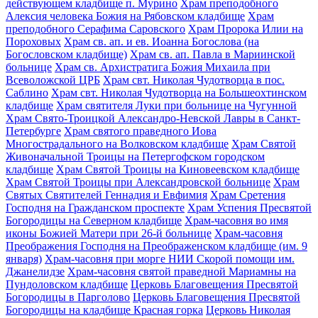
действующем кладбище п. Мурино
Храм преподобного
Алексия человека Божия на Рябовском кладбище
Храм
преподобного Серафима Саровского
Храм Пророка Илии на
Пороховых
Храм св. ап. и ев. Иоанна Богослова (на
Богословском кладбище)
Храм св. ап. Павла в Мариинской
больнице
Храм св. Архистратига Божия Михаила при
Всеволожской ЦРБ
Храм свт. Николая Чудотворца в пос.
Саблино
Храм свт. Николая Чудотворца на Большеохтинском
кладбище
Храм святителя Луки при больнице на Чугунной
Храм Свято-Троицкой Александро-Невской Лавры в Санкт-
Петербурге
Храм святого праведного Иова
Многострадального на Волковском кладбище
Храм Святой
Живоначальной Троицы на Петергофском городском
кладбище
Храм Святой Троицы на Киновеевском кладбище
Храм Святой Троицы при Александровской больнице
Храм
Святых Святителей Геннадия и Евфимия
Храм Сретения
Господня на Гражданском проспекте
Храм Успения Пресвятой
Богородицы на Северном кладбище
Храм-часовня во имя
иконы Божией Матери при 26-й больнице
Храм-часовня
Преображения Господня на Преображенском кладбище (им. 9
января)
Храм-часовня при морге НИИ Скорой помощи им.
Джанелидзе
Храм-часовня святой праведной Мариамны на
Пундоловском кладбище
Церковь Благовещения Пресвятой
Богородицы в Парголово
Церковь Благовещения Пресвятой
Богородицы на кладбище Красная горка
Церковь Николая