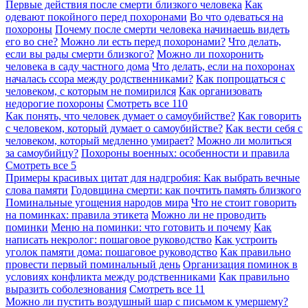
Первые действия после смерти близкого человека
Как
одевают покойного перед похоронами
Во что одеваться на
похороны
Почему после смерти человека начинаешь видеть
его во сне?
Можно ли есть перед похоронами?
Что делать,
если вы рады смерти близкого?
Можно ли похоронить
человека в саду частного дома
Что делать, если на похоронах
началась ссора между родственниками?
Как попрощаться с
человеком, с которым не помирился
Как организовать
недорогие похороны
Смотреть все
110
Как понять, что человек думает о самоубийстве?
Как говорить
с человеком, который думает о самоубийстве?
Как вести себя с
человеком, который медленно умирает?
Можно ли молиться
за самоубийцу?
Похороны военных: особенности и правила
Смотреть все
5
Примеры красивых цитат для надгробия: Как выбрать вечные
слова памяти
Годовщина смерти: как почтить память близкого
Поминальные угощения народов мира
Что не стоит говорить
на поминках: правила этикета
Можно ли не проводить
поминки
Меню на поминки: что готовить и почему
Как
написать некролог: пошаговое руководство
Как устроить
уголок памяти дома: пошаговое руководство
Как правильно
провести первый поминальный день
Организация поминок в
условиях конфликта между родственниками
Как правильно
выразить соболезнования
Смотреть все
11
Можно ли пустить воздушный шар с письмом к умершему?