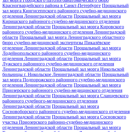
зал морга Городского патологоанатомического бюро
Красногвардейского района в Санкт-Петербурге
Прощальный
зал морга Кингисеппского районного судебно-медицинского
отделения Ленинградской области
Прощальный зал морга
Киришского районного судебно-медицинского отделения
Ленинградской области
Прощальный зал морга Кировского
районного судебно-медицинского отделения Ленинградской
области
Прощальный зал морга Ленинградского областного
бюро судебно-медицинской экспертизы Пикалёвское
отделение Ленинградской области
Прощальный зал морга
Лодейнопольского районного судебно-медицинского
отделения Ленинградской области
Прощальный зал морга
Лужского районного судебно-медицинского отделения
Ленинградской области
Прощальный зал морга Никольской
больницы г. Никольское Ленинградской области
Прощальный
зал морга Подпорожского районного судебно-медицинского
отделения Ленинградской области
Прощальный зал морга
Приозерского районного судебно-медицинского отделения
Ленинградской области
Прощальный зал морга Сланцевского
районного судебного-медицинского отделения
Ленинградской области
Прощальный зал морга
Сосновоборского районного судебно-медицинского отделения
Ленинградской области
Прощальный зал морга Сосновского
участка Приозерского районно-судебно-медицинского
отделения Ленинградской области
Прощальный зал морга