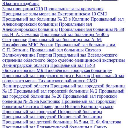
Южного кладбища
Залы прощания СПб
Прощальные залы крематория
Прощальные залы морга на Екатерининском 10 СМЭ
Прощальный зал больницы № 33 в Колпино
Прощальный зал
Александровской больницы
Прощальный зал
Александровской больницы
Прощальный зал больницы № 38
им. Н. А. Семашко
Прощальный зал больницы № 40 в
Сестрорецке
Прощальный зал больницы им. А. М.
Никифорова МЧС России
Прощальный зал больницы им.
С.П. Боткина
Прощальный зал больницы Святого
Великомученика Георгия
Прощальный зал Всеволожского
отделения областного бюро судебно-медицинской экспертизы
Ленинградской области
Прощальный зал ГБУЗ
«Бокситогорская МБ Пикалёвская городская больница»
Прощальный зал городского морга г. Волхов
Прощальный зал
городского морга Тихвинского районного СМО
Ленинградской области
Прощальный зал городской больницы
№ 15
Прощальный зал городской больницы № 2
Прощальный
зал городской больницы № 20
Прощальный зал городской
больницы № 26 на Костюшко
Прощальный зал городской
больницы Святого Праведного Иоанна Кронштадтского
Прощальный зал городской Покровской больницы
Прощальный зал городской Покровской больницы
Прощальный зал детской больницы № 5 им. Н. Ф. Филатова
Прощальный зал Елизаветинской больницы в Санкт-