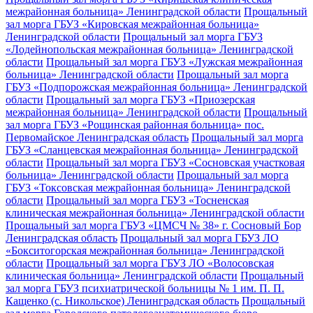
межрайонная больница» Ленинградской области
Прощальный
зал морга ГБУЗ «Кировская межрайонная больница»
Ленинградской области
Прощальный зал морга ГБУЗ
«Лодейнопольская межрайонная больница» Ленинградской
области
Прощальный зал морга ГБУЗ «Лужская межрайонная
больница» Ленинградской области
Прощальный зал морга
ГБУЗ «Подпорожская межрайонная больница» Ленинградской
области
Прощальный зал морга ГБУЗ «Приозерская
межрайонная больница» Ленинградской области
Прощальный
зал морга ГБУЗ «Рощинская районная больница» пос.
Первомайское Ленинградская область
Прощальный зал морга
ГБУЗ «Сланцевская межрайонная больница» Ленинградской
области
Прощальный зал морга ГБУЗ «Сосновская участковая
больница» Ленинградской области
Прощальный зал морга
ГБУЗ «Токсовская межрайонная больница» Ленинградской
области
Прощальный зал морга ГБУЗ «Тосненская
клиническая межрайонная больница» Ленинградской области
Прощальный зал морга ГБУЗ «ЦМСЧ № 38» г. Сосновый Бор
Ленинградская область
Прощальный зал морга ГБУЗ ЛО
«Бокситогорская межрайонная больница» Ленинградской
области
Прощальный зал морга ГБУЗ ЛО «Волосовская
клиническая больница» Ленинградской области
Прощальный
зал морга ГБУЗ психиатрической больницы № 1 им. П. П.
Кащенко (с. Никольское) Ленинградская область
Прощальный