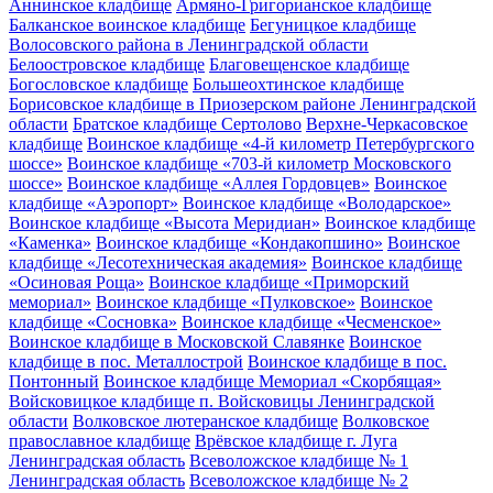
Аннинское кладбище
Армяно-Григорианское кладбище
Балканское воинское кладбище
Бегуницкое кладбище
Волосовского района в Ленинградской области
Белоостровское кладбище
Благовещенское кладбище
Богословское кладбище
Большеохтинское кладбище
Борисовское кладбище в Приозерском районе Ленинградской
области
Братское кладбище Сертолово
Верхне-Черкасовское
кладбище
Воинское кладбище «4-й километр Петербургского
шоссе»
Воинское кладбище «703-й километр Московского
шоссе»
Воинское кладбище «Аллея Гордовцев»
Воинское
кладбище «Аэропорт»
Воинское кладбище «Володарское»
Воинское кладбище «Высота Меридиан»
Воинское кладбище
«Каменка»
Воинское кладбище «Кондакопшино»
Воинское
кладбище «Лесотехническая академия»
Воинское кладбище
«Осиновая Роща»
Воинское кладбище «Приморский
мемориал»
Воинское кладбище «Пулковское»
Воинское
кладбище «Сосновка»
Воинское кладбище «Чесменское»
Воинское кладбище в Московской Славянке
Воинское
кладбище в пос. Металлострой
Воинское кладбище в пос.
Понтонный
Воинское кладбище Мемориал «Скорбящая»
Войсковицкое кладбище п. Войсковицы Ленинградской
области
Волковское лютеранское кладбище
Волковское
православное кладбище
Врёвское кладбище г. Луга
Ленинградская область
Всеволожское кладбище № 1
Ленинградская область
Всеволожское кладбище № 2