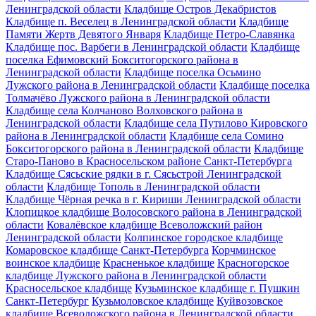
Ленинградской области
Кладбище Остров Декабристов
Кладбище п. Веселец в Ленинградской области
Кладбище
Памяти Жертв Девятого Января
Кладбище Петро-Славянка
Кладбище пос. Варбеги в Ленинградской области
Кладбище
поселка Ефимовский Бокситогорского района в
Ленинградской области
Кладбище поселка Осьмино
Лужского района в Ленинградской области
Кладбище поселка
Толмачёво Лужского района в Ленинградской области
Кладбище села Колчаново Волховского района в
Ленинградской области
Кладбище села Путилово Кировского
района в Ленинградской области
Кладбище села Сомино
Бокситогорского района в Ленинградской области
Кладбище
Старо-Паново в Красносельском районе Санкт-Петербурга
Кладбище Сясьские рядки в г. Сясьстрой Ленинградской
области
Кладбище Тополь в Ленинградской области
Кладбище Чёрная речка в г. Кириши Ленинградской области
Клопицкое кладбище Волосовского района в Ленинградской
области
Ковалёвское кладбище Всеволожский район
Ленинградской области
Колпинское городское кладбище
Комаровское кладбище Санкт-Петербурга
Корчминское
воинское кладбище
Красненькое кладбище
Красногорское
кладбище Лужского района в Ленинградской области
Красносельское кладбище
Кузьминское кладбище г. Пушкин
Санкт-Петербург
Кузьмоловское кладбище
Куйвозовское
кладбище Всеволожского района в Ленинградской области