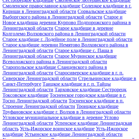
Сестрорецкое кладбище
Смоленское лютеранское кладбище
Смоленское православное кладбище
Солецкое кладбище в г.
Кириши в Ленинградской области
Сорвальское кладбище
Выборгского района в Ленинградской области
Старое и
Новое кладбища деревни Курпово Подпорожского района в
Ленинградской области
Старое кладбище в деревне
Колголемо Волховского района в Ленинградской области
Старое кладбище г. Лодейное поле в Ленинградской области
Старое кладбище деревни Немятово Волховского района в
Ленинградской области
Старое кладбище с. Паша в
Ленинградской области
Старое Муринское кладбище
Всеволожского района в Ленинградской области
Старопольское кладбище Сланцевского района в
Ленинградской области
Старосиверское кладбище в г. п.
Сиверское Ленинградской области
Стрельнинское кладбище в
Санкт-Петербурге
Таицкое кладбище в г. п. Тайцы
Ленинградской области
Тарховское кладбище Сестрорецк
Токсовское кладбище
Тосненское городское кладбище в г.
Тосно Ленинградской области
Тосненское кладбище в п.
Строение Ленинградской области
Троицкое кладбище
Труфановское кладбище г. Волхов в Ленинградской области
Угловское муниципальное кладбище в деревне Углово
Ленинградской области
Успенское кладбище Ленинградская
область
Усть-Ижорское воинское кладбище
Усть-Ижорское
кладбище
Устьинское кладбище Ленинградской области