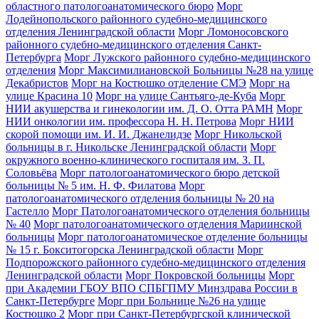
областного патологоанатомического бюро
Морг
Лодейнопольского районного судебно-медицинского
отделения Ленинградской области
Морг Ломоносовского
районного судебно-медицинского отделения Санкт-
Петербурга
Морг Лужского районного судебно-медицинского
отделения
Морг Максимилиановской Больницы №28 на улице
Декабристов
Морг на Костюшко отделение СМЭ
Морг на
улице Красина 10
Морг на улице Сантьяго-де-Куба
Морг
НИИ акушерства и гинекологии им. Д. О. Отта РАМН
Морг
НИИ онкологии им. профессора Н. Н. Петрова
Морг НИИ
скорой помощи им. И. И. Джанелидзе
Морг Никольской
больницы в г. Никольске Ленинградской области
Морг
окружного военно-клинического госпиталя им. З. П.
Соловьёва
Морг патологоанатомического бюро детской
больницы № 5 им. Н. Ф. Филатова
Морг
патологоанатомического отделения больницы № 20 на
Гастелло
Морг Патологоанатомического отделения больницы
№ 40
Морг патологоанатомического отделения Мариинской
больницы
Морг патологоанатомическое отделение больницы
№ 15 г. Бокситогорска Ленинградской области
Морг
Подпорожского районного судебно-медицинского отделения
Ленинградской области
Морг Покровской больницы
Морг
при Академии ГБОУ ВПО СПБГПМУ Минздрава России в
Санкт-Петербурге
Морг при Больнице №26 на улице
Костюшко 2
Морг при Санкт-Петербургской клинической