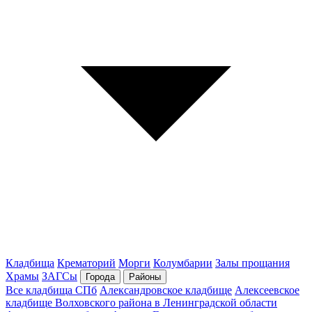
Кладбища
Крематорий
Морги
Колумбарии
Залы прощания
Храмы
ЗАГСы
Города
Районы
Все кладбища СПб
Александровское кладбище
Алексеевское
кладбище Волховского района в Ленинградской области