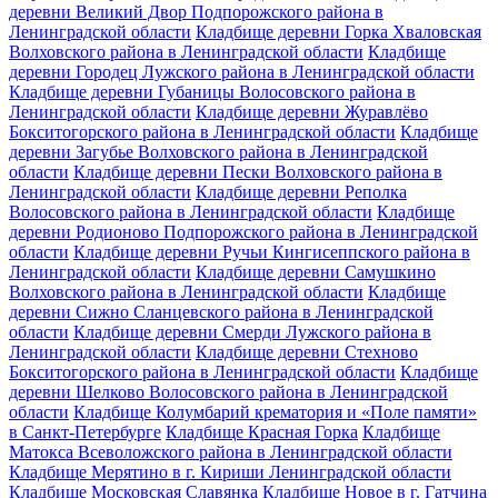
деревни Великий Двор Подпорожского района в
Ленинградской области
Кладбище деревни Горка Хваловская
Волховского района в Ленинградской области
Кладбище
деревни Городец Лужского района в Ленинградской области
Кладбище деревни Губаницы Волосовского района в
Ленинградской области
Кладбище деревни Журавлёво
Бокситогорского района в Ленинградской области
Кладбище
деревни Загубье Волховского района в Ленинградской
области
Кладбище деревни Пески Волховского района в
Ленинградской области
Кладбище деревни Реполка
Волосовского района в Ленинградской области
Кладбище
деревни Родионово Подпорожского района в Ленинградской
области
Кладбище деревни Ручьи Кингисеппского района в
Ленинградской области
Кладбище деревни Самушкино
Волховского района в Ленинградской области
Кладбище
деревни Сижно Сланцевского района в Ленинградской
области
Кладбище деревни Смерди Лужского района в
Ленинградской области
Кладбище деревни Стехново
Бокситогорского района в Ленинградской области
Кладбище
деревни Шелково Волосовского района в Ленинградской
области
Кладбище Колумбарий крематория и «Поле памяти»
в Санкт-Петербурге
Кладбище Красная Горка
Кладбище
Матокса Всеволожского района в Ленинградской области
Кладбище Мерятино в г. Кириши Ленинградской области
Кладбище Московская Славянка
Кладбище Новое в г. Гатчина