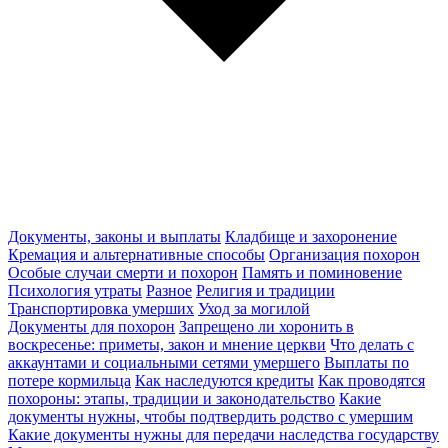
Документы, законы и выплаты
Кладбище и захоронение
Кремация и альтернативные способы
Организация похорон
Особые случаи смерти и похорон
Память и поминовение
Психология утраты
Разное
Религия и традиции
Транспортировка умерших
Уход за могилой
Документы для похорон
Запрещено ли хоронить в
воскресенье: приметы, закон и мнение церкви
Что делать с
аккаунтами и социальными сетями умершего
Выплаты по
потере кормильца
Как наследуются кредиты
Как проводятся
похороны: этапы, традиции и законодательство
Какие
документы нужны, чтобы подтвердить родство с умершим
Какие документы нужны для передачи наследства государству