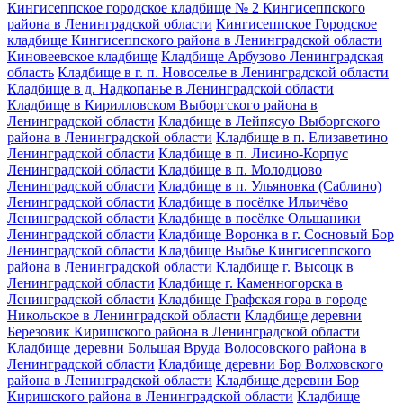
Кингисеппское городское кладбище № 2 Кингисеппского
района в Ленинградской области
Кингисеппское Городское
кладбище Кингисеппского района в Ленинградской области
Киновеевское кладбище
Кладбище Арбузово Ленинградская
область
Кладбище в г. п. Новоселье в Ленинградской области
Кладбище в д. Надкопанье в Ленинградской области
Кладбище в Кирилловском Выборгского района в
Ленинградской области
Кладбище в Лейпясуо Выборгского
района в Ленинградской области
Кладбище в п. Елизаветино
Ленинградской области
Кладбище в п. Лисино-Корпус
Ленинградской области
Кладбище в п. Молодцово
Ленинградской области
Кладбище в п. Ульяновка (Саблино)
Ленинградской области
Кладбище в посёлке Ильичёво
Ленинградской области
Кладбище в посёлке Ольшаники
Ленинградской области
Кладбище Воронка в г. Сосновый Бор
Ленинградской области
Кладбище Выбье Кингисеппского
района в Ленинградской области
Кладбище г. Высоцк в
Ленинградской области
Кладбище г. Каменногорска в
Ленинградской области
Кладбище Графская гора в городе
Никольское в Ленинградской области
Кладбище деревни
Березовик Киришского района в Ленинградской области
Кладбище деревни Большая Вруда Волосовского района в
Ленинградской области
Кладбище деревни Бор Волховского
района в Ленинградской области
Кладбище деревни Бор
Киришского района в Ленинградской области
Кладбище