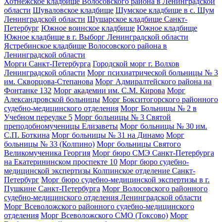
Хотнежское кладбище Волосовского района в Ленинградской
области
Шуваловское кладбище
Шумское кладбище в с. Шум
Ленинградской области
Шушарское кладбище Санкт-
Петербург
Южное воинское кладбище
Южное кладбище
Южное кладбище в г. Выборг Ленинградской области
Ястребинское кладбище Волосовского района в
Ленинградской области
Морги Санкт-Петербурга
Городской морг г. Волхов
Ленинградской области
Морг психиатрической больницы № 3
им. Скворцова-Степанова
Морг Адмиралтейского района на
Фонтанке 132
Морг академии им. С.М. Кирова
Морг
Александровской больницы
Морг Бокситогорского районного
судебно-медицинского отделения
Морг Больницы № 2 в
Учебном переулке 5
Морг больницы № 3 Святой
преподобномученицы Елизаветы
Морг больницы № 30 им.
С.П. Боткина
Морг больницы № 31 на Динамо
Морг
больницы № 33 (Колпино)
Морг больницы Святого
Великомученика Георгия
Морг бюро СМЭ Санкт-Петербурга
на Екатерининском проспекте 10
Морг бюро судебно-
медицинской экспертизы Колпинское отделение Санкт-
Петербург
Морг бюро судебно-медицинской экспертизы в г.
Пушкине Санкт-Петербурга
Морг Волосовского районного
судебно-медицинского отделения Ленинградской области
Морг Всеволожского районного судебно-медицинского
отделения
Морг Всеволожского СМО (Токсово)
Морг