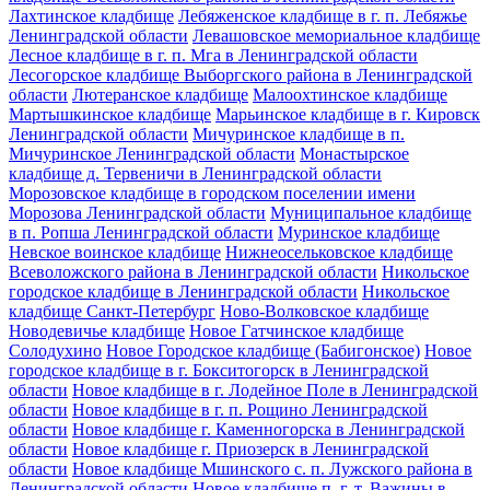
Лахтинское кладбище
Лебяженское кладбище в г. п. Лебяжье
Ленинградской области
Левашовское мемориальное кладбище
Лесное кладбище в г. п. Мга в Ленинградской области
Лесогорское кладбище Выборгского района в Ленинградской
области
Лютеранское кладбище
Малоохтинское кладбище
Мартышкинское кладбище
Марьинское кладбище в г. Кировск
Ленинградской области
Мичуринское кладбище в п.
Мичуринское Ленинградской области
Монастырское
кладбище д. Тервеничи в Ленинградской области
Морозовское кладбище в городском поселении имени
Морозова Ленинградской области
Муниципальное кладбище
в п. Ропша Ленинградской области
Муринское кладбище
Невское воинское кладбище
Нижнеосельковское кладбище
Всеволожского района в Ленинградской области
Никольское
городское кладбище в Ленинградской области
Никольское
кладбище Санкт-Петербург
Ново-Волковское кладбище
Новодевичье кладбище
Новое Гатчинское кладбище
Солодухино
Новое Городское кладбище (Бабигонское)
Новое
городское кладбище в г. Бокситогорск в Ленинградской
области
Новое кладбище в г. Лодейное Поле в Ленинградской
области
Новое кладбище в г. п. Рощино Ленинградской
области
Новое кладбище г. Каменногорска в Ленинградской
области
Новое кладбище г. Приозерск в Ленинградской
области
Новое кладбище Мшинского с. п. Лужского района в
Ленинградской области
Новое кладбище п. г. т. Важины в