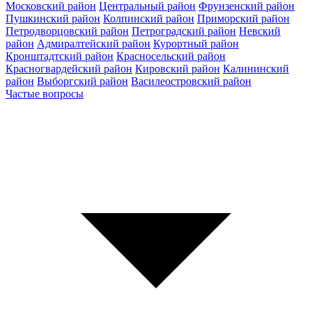
Московский район
Центральный район
Фрунзенский район
Пушкинский район
Колпинский район
Приморский район
Петродворцовский район
Петроградский район
Невский
район
Адмиралтейский район
Курортный район
Кронштадтский район
Красносельский район
Красногвардейский район
Кировский район
Калининский
район
Выборгский район
Василеостровский район
Частые вопросы