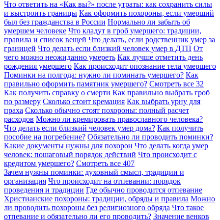
Что ответить на «Как вы?» после утраты: как сохранить силы
и выстроить границы
Как оформить похороны, если умерший
был без гражданства в России
Нормально ли забыть об
умершем человеке
Что кладут в гроб умершего: традиции,
правила и список вещей
Что делать, если родственник умер за
границей
Что делать если близкий человек умер в ДТП
От
чего можно неожиданно умереть
Как лучше отметить день
рождения умершего
Как происходит опознание тела умершего
Поминки на полгода: нужно ли поминать умершего?
Как
правильно оформить памятник умершего?
Смотреть все
32
Как получить справку о смерти
Как правильно выбрать гроб
по размеру
Сколько стоит кремация
Как выбрать урну для
праха
Сколько обычно стоят похороны: полный расчет
расходов
Можно ли кремировать православного человека?
Что делать если близкий человек умер дома?
Как получить
пособие на погребение?
Обязательно ли проводить поминки?
Какие документы нужны для похорон
Что делать когда умер
человек: пошаговый порядок действий
Что происходит с
кредитом умершего?
Смотреть все
407
Зачем нужны поминки: духовный смысл, традиции и
организация
Что происходит на отпевании: порядок
проведения и традиции
Где обычно проводится отпевание
Христианские похороны: традиции, обряды и правила
Можно
ли проводить похороны без религиозного обряда
Что такое
отпевание и обязательно ли его проводить?
Значение венков