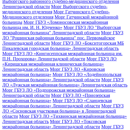
Выборгского районного судебно-медицинского отделения
Ленинградской области
Морг Выборгского судебно-
медицинского отделения
Морг Гатчинского Судебно-
Медицинского отделения
Морг Гатчинской межрайонной
больницы
Морг ГБУЗ «Ломоносовская межрайонная
больница им. И. Н. Юдченко»
Морг ГБУЗ ЛО "Выборгская
межрайонная больница" Ленинградской области
Морг ГБУЗ
ЛО "Рощинская районная больница" пос. Первомайское
Ленинградской области
Морг ГБУЗ ЛО «Бокситогорская МБ
Пикалевская городская больница» Ленинградская область
Морг ГБУЗ ЛО «Кингисеппская межрайонная больница им.
П.Н. Прохорова» Ленинградской области
Морг ГБУЗ ЛО
«Киришская межрайонная клиническая больница»
Ленинградская область
Морг ГБУЗ ЛО «Кировская
межрайонная больница»
Морг ГБУЗ ЛО «Лодейнопольская
межрайонная больница» Ленинградской области
Морг ГБУЗ
ЛО «Лужская межрайонная больница» Ленинградская область
Морг ГБУЗ ЛО «Подпорожская межрайонная больница»
Ленинградской области
Морг ГБУЗ ЛО «Приозерская
межрайонная больница»
Морг ГБУЗ ЛО «Сланцевская
межрайонная больница» Ленинградской области
Морг ГБУЗ
ЛО «Сосновская участковая больница» в Ленинградской
области
Морг ГБУЗ ЛО «Тихвинская межрайонная больница»
Ленинградская область
Морг ГБУЗ ЛО «Токсовская
межрайонная больница» Ленинградской области
Морг ГБУЗ