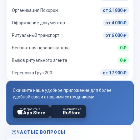
Организация Похорон
от 21 800 ₽
Оформление документов
от 4 000 ₽
Ритуальный транспорт
от 6 000 ₽
Бесплатная перевозка тела
0 ₽
Вызов ритуального агента
0 ₽
Перевозка Груз 200
от 17 900 ₽
Скачайте наше удобное приложение для более
удобной связи с нашими сотрудниками
Загрузите в
Скачайте из
App Store
RuStore
ЧАСТЫЕ ВОПРОСЫ