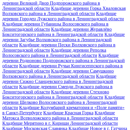
деревни Великий Двор Подпорожского района в
Ленинградской области
Кладбище деревни Горка Хваловская
Волховского района в Ленинградской области
Кладбище
деревни Городец Лужского района в Ленинградской области
Кладбище деревни Губаницы Волосовского района в
Ленинградской области
Кладбище деревни Журавлёво
Бокситогорского района в Ленинградской области
Кладбище
деревни Загубье Волховского района в Ленинградской
области
Кладбище деревни Пески Волховского района в
Ленинградской области
Кладбище деревни Реполка
Волосовского района в Ленинградской области
Кладбище
деревни Родионово Подпорожского района в Ленинградской
области
Кладбище деревни Ручьи Кингисеппского района в
Ленинградской области
Кладбище деревни Самушкино
Волховского района в Ленинградской области
Кладбище
деревни Сижно Сланцевского района в Ленинградской
области
Кладбище деревни Смерди Лужского района в
Ленинградской области
Кладбище деревни Стехново
Бокситогорского района в Ленинградской области
Кладбище
деревни Шелково Волосовского района в Ленинградской
области
Кладбище Колумбарий крематория и «Поле памяти»
в Санкт-Петербурге
Кладбище Красная Горка
Кладбище
Матокса Всеволожского района в Ленинградской области
Кладбище Мерятино в г. Кириши Ленинградской области
Кладбище Московская Славянка
Кладбище Новое в г. Гатчина