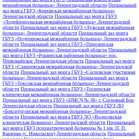
межрайонная больница» Ленинградской области
Прощальный
зал морга ГБУЗ «Кировская межрайонная больница»
Ленинградской области
Прощальный зал морга ГБУЗ
«Лодейнопольская межрайонная больница» Ленинградской
области
Прощальный зал морга ГБУЗ «Лужская межрайонная
больница» Ленинградской области
Прощальный зал морга
ГБУЗ «Подпорожская межрайонная больница» Ленинградской
области
Прощальный зал морга ГБУЗ «Приозерская
межрайонная больница» Ленинградской области
Прощальный
зал морга ГБУЗ «Рощинская районная больница» пос.
Первомайское Ленинградская область
Прощальный зал морга
ГБУЗ «Сланцевская межрайонная больница» Ленинградской
области
Прощальный зал морга ГБУЗ «Сосновская участковая
больница» Ленинградской области
Прощальный зал морга
ГБУЗ «Токсовская межрайонная больница» Ленинградской
области
Прощальный зал морга ГБУЗ «Тосненская
клиническая межрайонная больница» Ленинградской области
Прощальный зал морга ГБУЗ «ЦМСЧ № 38» г. Сосновый Бор
Ленинградская область
Прощальный зал морга ГБУЗ ЛО
«Бокситогорская межрайонная больница» Ленинградской
области
Прощальный зал морга ГБУЗ ЛО «Волосовская
клиническая больница» Ленинградской области
Прощальный
зал морга ГБУЗ психиатрической больницы № 1 им. П. П.
Кащенко (с. Никольское) Ленинградская область
Прощальный