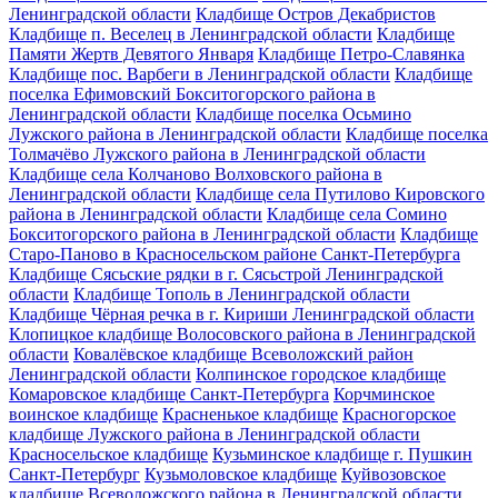
Ленинградской области
Кладбище Остров Декабристов
Кладбище п. Веселец в Ленинградской области
Кладбище
Памяти Жертв Девятого Января
Кладбище Петро-Славянка
Кладбище пос. Варбеги в Ленинградской области
Кладбище
поселка Ефимовский Бокситогорского района в
Ленинградской области
Кладбище поселка Осьмино
Лужского района в Ленинградской области
Кладбище поселка
Толмачёво Лужского района в Ленинградской области
Кладбище села Колчаново Волховского района в
Ленинградской области
Кладбище села Путилово Кировского
района в Ленинградской области
Кладбище села Сомино
Бокситогорского района в Ленинградской области
Кладбище
Старо-Паново в Красносельском районе Санкт-Петербурга
Кладбище Сясьские рядки в г. Сясьстрой Ленинградской
области
Кладбище Тополь в Ленинградской области
Кладбище Чёрная речка в г. Кириши Ленинградской области
Клопицкое кладбище Волосовского района в Ленинградской
области
Ковалёвское кладбище Всеволожский район
Ленинградской области
Колпинское городское кладбище
Комаровское кладбище Санкт-Петербурга
Корчминское
воинское кладбище
Красненькое кладбище
Красногорское
кладбище Лужского района в Ленинградской области
Красносельское кладбище
Кузьминское кладбище г. Пушкин
Санкт-Петербург
Кузьмоловское кладбище
Куйвозовское
кладбище Всеволожского района в Ленинградской области