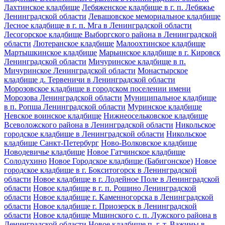
Лахтинское кладбище
Лебяженское кладбище в г. п. Лебяжье
Ленинградской области
Левашовское мемориальное кладбище
Лесное кладбище в г. п. Мга в Ленинградской области
Лесогорское кладбище Выборгского района в Ленинградской
области
Лютеранское кладбище
Малоохтинское кладбище
Мартышкинское кладбище
Марьинское кладбище в г. Кировск
Ленинградской области
Мичуринское кладбище в п.
Мичуринское Ленинградской области
Монастырское
кладбище д. Тервеничи в Ленинградской области
Морозовское кладбище в городском поселении имени
Морозова Ленинградской области
Муниципальное кладбище
в п. Ропша Ленинградской области
Муринское кладбище
Невское воинское кладбище
Нижнеосельковское кладбище
Всеволожского района в Ленинградской области
Никольское
городское кладбище в Ленинградской области
Никольское
кладбище Санкт-Петербург
Ново-Волковское кладбище
Новодевичье кладбище
Новое Гатчинское кладбище
Солодухино
Новое Городское кладбище (Бабигонское)
Новое
городское кладбище в г. Бокситогорск в Ленинградской
области
Новое кладбище в г. Лодейное Поле в Ленинградской
области
Новое кладбище в г. п. Рощино Ленинградской
области
Новое кладбище г. Каменногорска в Ленинградской
области
Новое кладбище г. Приозерск в Ленинградской
области
Новое кладбище Мшинского с. п. Лужского района в
Ленинградской области
Новое кладбище п. г. т. Важины в