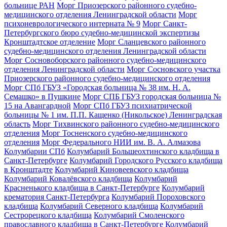
больнице РАН
Морг Приозерского районного судебно-
медицинского отделения Ленинградской области
Морг
психоневрологического интерната № 9
Морг Санкт-
Петербургского бюро судебно-медицинской экспертизы
Кронштадтское отделение
Морг Сланцевского районного
судебно-медицинского отделения Ленинградской области
Морг Сосновоборского районного судебно-медицинского
отделения Ленинградской области
Морг Сосновского участка
Приозерского районного судебно-медицинского отделения
Морг СПб ГБУЗ «Городская больница № 38 им. Н. А.
Семашко» в Пушкине
Морг СПБ ГБУЗ городская больница №
15 на Авангардной
Морг СПб ГБУЗ психиатрической
больницы № 1 им. П.П. Кащенко (Никольское) Ленинградская
область
Морг Тихвинского районного судебно-медицинского
отделения
Морг Тосненского судебно-медицинского
отделения
Морг Федерального НИИ им. В. А. Алмазова
Колумбарии СПб
Колумбарий Большеохтинского кладбища в
Санкт-Петербурге
Колумбарий Городского Русского кладбища
в Кронштадте
Колумбарий Киновеевского кладбища
Колумбарий Ковалёвского кладбища
Колумбарий
Красненького кладбища в Санкт-Петербурге
Колумбарий
крематория Cанкт-Петербурга
Колумбарий Пороховского
кладбища
Колумбарий Северного кладбища
Колумбарий
Сестрорецкого кладбища
Колумбарий Смоленского
православного кладбища в Санкт-Петербурге
Колумбарий