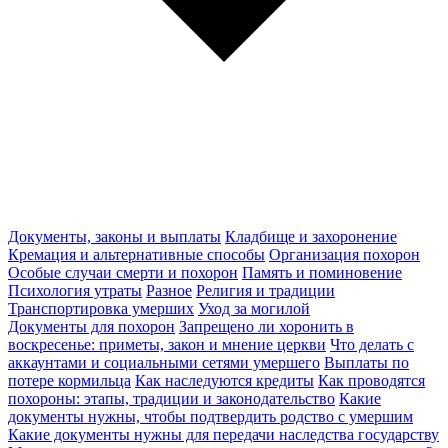
Документы, законы и выплаты
Кладбище и захоронение
Кремация и альтернативные способы
Организация похорон
Особые случаи смерти и похорон
Память и поминовение
Психология утраты
Разное
Религия и традиции
Транспортировка умерших
Уход за могилой
Документы для похорон
Запрещено ли хоронить в
воскресенье: приметы, закон и мнение церкви
Что делать с
аккаунтами и социальными сетями умершего
Выплаты по
потере кормильца
Как наследуются кредиты
Как проводятся
похороны: этапы, традиции и законодательство
Какие
документы нужны, чтобы подтвердить родство с умершим
Какие документы нужны для передачи наследства государству