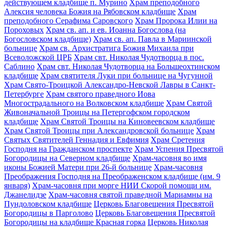
действующем кладбище п. Мурино
Храм преподобного
Алексия человека Божия на Рябовском кладбище
Храм
преподобного Серафима Саровского
Храм Пророка Илии на
Пороховых
Храм св. ап. и ев. Иоанна Богослова (на
Богословском кладбище)
Храм св. ап. Павла в Мариинской
больнице
Храм св. Архистратига Божия Михаила при
Всеволожской ЦРБ
Храм свт. Николая Чудотворца в пос.
Саблино
Храм свт. Николая Чудотворца на Большеохтинском
кладбище
Храм святителя Луки при больнице на Чугунной
Храм Свято-Троицкой Александро-Невской Лавры в Санкт-
Петербурге
Храм святого праведного Иова
Многострадального на Волковском кладбище
Храм Святой
Живоначальной Троицы на Петергофском городском
кладбище
Храм Святой Троицы на Киновеевском кладбище
Храм Святой Троицы при Александровской больнице
Храм
Святых Святителей Геннадия и Евфимия
Храм Сретения
Господня на Гражданском проспекте
Храм Успения Пресвятой
Богородицы на Северном кладбище
Храм-часовня во имя
иконы Божией Матери при 26-й больнице
Храм-часовня
Преображения Господня на Преображенском кладбище (им. 9
января)
Храм-часовня при морге НИИ Скорой помощи им.
Джанелидзе
Храм-часовня святой праведной Мариамны на
Пундоловском кладбище
Церковь Благовещения Пресвятой
Богородицы в Парголово
Церковь Благовещения Пресвятой
Богородицы на кладбище Красная горка
Церковь Николая