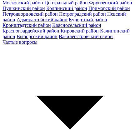
Московский район
Центральный район
Фрунзенский район
Пушкинский район
Колпинский район
Приморский район
Петродворцовский район
Петроградский район
Невский
район
Адмиралтейский район
Курортный район
Кронштадтский район
Красносельский район
Красногвардейский район
Кировский район
Калининский
район
Выборгский район
Василеостровский район
Частые вопросы