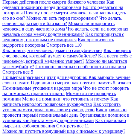
Первые действия после смерти близкого человека
Как
одевают покойного перед похоронами
Во что одеваться на
похороны
Почему после смерти человека начинаешь видеть
его во сне?
Можно ли есть перед похоронами?
Что делать,
если вы рады смерти близкого?
Можно ли похоронить
человека в саду частного дома
Что делать, если на похоронах
началась ссора между родственниками?
Как попрощаться с
человеком, с которым не помирился
Как организовать
недорогие похороны
Смотреть все
110
Как понять, что человек думает о самоубийстве?
Как говорить
с человеком, который думает о самоубийстве?
Как вести себя с
человеком, который медленно умирает?
Можно ли молиться
за самоубийцу?
Похороны военных: особенности и правила
Смотреть все
5
Примеры красивых цитат для надгробия: Как выбрать вечные
слова памяти
Годовщина смерти: как почтить память близкого
Поминальные угощения народов мира
Что не стоит говорить
на поминках: правила этикета
Можно ли не проводить
поминки
Меню на поминки: что готовить и почему
Как
написать некролог: пошаговое руководство
Как устроить
уголок памяти дома: пошаговое руководство
Как правильно
провести первый поминальный день
Организация поминок в
условиях конфликта между родственниками
Как правильно
выразить соболезнования
Смотреть все
11
Можно ли пустить воздушный шар с письмом к умершему?