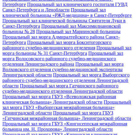
Петербурге
Прощальный зал клинического госпиталя ГУВД
Санкт-Петербурга и Ленобласти
Прощальный зал
клинической больницы «РЖД-медицина» в Санкт-Петербурге
Прощальный зал клинической больницы Святителя Луки в
Санкт-Петербурга
Прощальный зал Максимилиановской
больницы № 28
Прощальный зал Мариинской больницы
Прощальный зал морга Адмиралтейского района Санкт-
Петербурга
Прощальный зал морга Бокситогорского
районного судебно-медицинского отделения
Прощальный зал
морга больницы № 31 Санкт-Петербурга
Прощальный зал
морга Волосовского районного судебно-медицинского
отделения Ленинградского района
Прощальный зал морга
Волховского отделения судебно-медицинской экспертизы
Ленинградской области
Прощальный зал морга Выборгского
районного судебно-медицинского отделения Ленинградской
области
Прощальный зал морга Гатчинского районного
судебно-медицинского отделения Ленинградской области
Прощальный зал морга ГБУЗ «Всеволожская районная
клиническая больница» Ленинградской области
Прощальный
зал морга ГБУЗ «Выборгская межрайонная больница»
Ленинградской области
Прощальный зал морга ГБУЗ
«Гатчинская межрайонная больница» Ленинградской области
Прощальный зал морга ГБУЗ «Кингисеппская межрайонная
больница им. Н. Прохорова» Ленинградской области
Прощальный зал морга ГБУЗ «Киришская клиническая