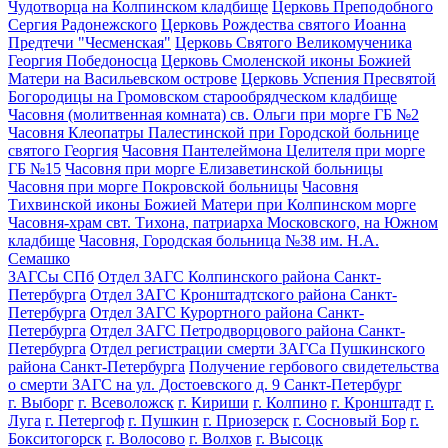
Чудотворца на Колпинском кладбище
Церковь Преподобного
Сергия Радонежского
Церковь Рождества святого Иоанна
Предтечи "Чесменская"
Церковь Святого Великомученика
Георгия Победоносца
Церковь Смоленской иконы Божией
Матери на Васильевском острове
Церковь Успения Пресвятой
Богородицы на Громовском старообрядческом кладбище
Часовня (молитвенная комната) св. Ольги при морге ГБ №2
Часовня Клеопатры Палестинской при Городской больнице
святого Георгия
Часовня Пантелеймона Целителя при морге
ГБ №15
Часовня при морге Елизаветинской больницы
Часовня при морге Покровской больницы
Часовня
Тихвинской иконы Божией Матери при Колпинском морге
Часовня-храм свт. Тихона, патриарха Московского, на Южном
кладбище
Часовня, Городская больница №38 им. Н.А.
Семашко
ЗАГСы СПб
Отдел ЗАГС Колпинского района Санкт-
Петербурга
Отдел ЗАГС Кронштадтского района Санкт-
Петербурга
Отдел ЗАГС Курортного района Санкт-
Петербурга
Отдел ЗАГС Петродворцового района Санкт-
Петербурга
Отдел регистрации смерти ЗАГСа Пушкинского
района Санкт-Петербурга
Получение гербового свидетельства
о смерти ЗАГС на ул. Достоевского д. 9 Санкт-Петербург
г. Выборг
г. Всеволожск
г. Кириши
г. Колпино
г. Кронштадт
г.
Луга
г. Петергоф
г. Пушкин
г. Приозерск
г. Сосновый Бор
г.
Бокситогорск
г. Волосово
г. Волхов
г. Высоцк