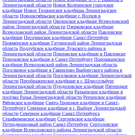
Ленинградской области
Новое Колпинское городское
кладбище
Новое Тихвинское кладбища Ленинградское
области
Новооктябрьское кладбище г. Волхов в
Ленинградской области
Овцинское кладбище Всеволожский
район Ленинградской области
Озерковское кладбище
Всеволожский район Ленинградской области
Павловское
кладбище
Песочинское кладбище Санкт-Петербург
Пижменское кладбище Гатчинский район Ленинградская
область
Поддубское кладбище Лужского района в
Ленинградской области
Покровское кладбище в Павловске
Пороховское кладбище в Санкт-Петербурге
Порошкинское
кладбище Всеволожский район Ленинградская область
Поселковое кладбище в Гаврилово Выборгского района в
Ленинградской области
Поселковое кладбище Ленинградской
области
Преображенское кладбище в г. Шлиссельбург
Ленинградской области
Пундоловское кладбище
Пятницкое
кладбище Ленинградской области
Рахьинское кладбище в
посёлке Рахья Ленинградской области
Репинское кладбище
Рябовское кладбище
Свято-Троицкое кладбище в Санкт-
Петербурге
Северное кладбище в г. Выборг Ленинградской
области
Северное кладбище Санкт-Петербурга
Серафимовское кладбище
Сергиевское кладбище
Петродворцовый район Санкт-Петербург
Сертоловское
кладбище Всеволожского района Ленинградской области