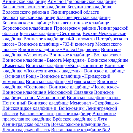
Аннинское кладбище
Армяно-Григорианское кладбище
Балканское воинское кладбище
Бегуницкое кладбище
Волосовского района в Ленинградской области
Белоостровское кладбище
Благовещенское кладбище
Богословское кладбище
Большеохтинское кладбище
Борисовское кладбище в Приозерском районе Ленинградской
области
Братское кладбище Сертолово
Верхне-Черкасовское
кладбище
Воинское кладбище «4-й километр Петербургского
шоссе»
Воинское кладбище «703-й километр Московского
шоссе»
Воинское кладбище «Аллея Гордовцев»
Воинское
кладбище «Аэропорт»
Воинское кладбище «Володарское»
Воинское кладбище «Высота Меридиан»
Воинское кладбище
«Каменка»
Воинское кладбище «Кондакопшино»
Воинское
кладбище «Лесотехническая академия»
Воинское кладбище
«Осиновая Роща»
Воинское кладбище «Приморский
мемориал»
Воинское кладбище «Пулковское»
Воинское
кладбище «Сосновка»
Воинское кладбище «Чесменское»
Воинское кладбище в Московской Славянке
Воинское
кладбище в пос. Металлострой
Воинское кладбище в пос.
Понтонный
Воинское кладбище Мемориал «Скорбящая»
Войсковицкое кладбище п. Войсковицы Ленинградской
области
Волковское лютеранское кладбище
Волковское
православное кладбище
Врёвское кладбище г. Луга
Ленинградская область
Всеволожское кладбище № 1
Ленинградская область
Всеволожское кладбище № 2