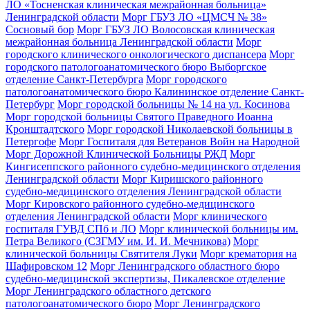
ЛО «Тосненская клиническая межрайонная больница»
Ленинградской области
Морг ГБУЗ ЛО «ЦМСЧ № 38»
Сосновый бор
Морг ГБУЗ ЛО Волосовская клиническая
межрайонная больница Ленинградской области
Морг
городского клинического онкологического диспансера
Морг
городского патологоанатомического бюро Выборгское
отделение Санкт-Петербурга
Морг городского
патологоанатомического бюро Калининское отделение Санкт-
Петербург
Морг городской больницы № 14 на ул. Косинова
Морг городской больницы Святого Праведного Иоанна
Кронштадтского
Морг городской Николаевской больницы в
Петергофе
Морг Госпиталя для Ветеранов Войн на Народной
Морг Дорожной Клинической Больницы РЖД
Морг
Кингисеппского районного судебно-медицинского отделения
Ленинградской области
Морг Киришского районного
судебно-медицинского отделения Ленинградской области
Морг Кировского районного судебно-медицинского
отделения Ленинградской области
Морг клинического
госпиталя ГУВД СПб и ЛО
Морг клинической больницы им.
Петра Великого (СЗГМУ им. И. И. Мечникова)
Морг
клинической больницы Святителя Луки
Морг крематория на
Шафировском 12
Морг Ленинградского областного бюро
судебно-медицинской экспертизы, Пикалевское отделение
Морг Ленинградского областного детского
патологоанатомического бюро
Морг Ленинградского