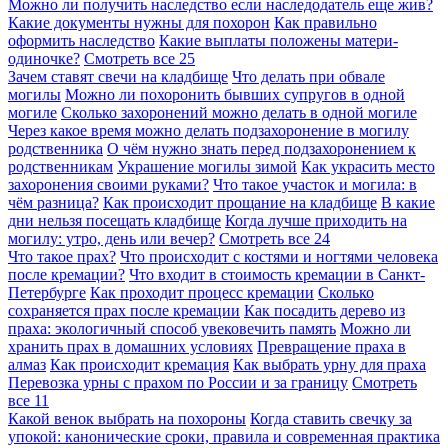
Можно ли получить наследство если наследодатель еще жив?
Какие документы нужны для похорон
Как правильно
оформить наследство
Какие выплаты положены матери-
одиночке?
Смотреть все
25
Зачем ставят свечи на кладбище
Что делать при обвале
могилы
Можно ли похоронить бывших супругов в одной
могиле
Сколько захоронений можно делать в одной могиле
Через какое время можно делать подзахоронение в могилу
родственника
О чём нужно знать перед подзахоронением к
родственникам
Украшение могилы зимой
Как украсить место
захоронения своими руками?
Что такое участок и могила: в
чём разница?
Как происходит прощание на кладбище
В какие
дни нельзя посещать кладбище
Когда лучше приходить на
могилу: утро, день или вечер?
Смотреть все
24
Что такое прах?
Что происходит с костями и ногтями человека
после кремации?
Что входит в стоимость кремации в Санкт-
Петербурге
Как проходит процесс кремации
Сколько
сохраняется прах после кремации
Как посадить дерево из
праха: экологичный способ увековечить память
Можно ли
хранить прах в домашних условиях
Превращение праха в
алмаз
Как происходит кремация
Как выбрать урну для праха
Перевозка урны с прахом по России и за границу
Смотреть
все
11
Какой венок выбрать на похороны
Когда ставить свечку за
упокой: канонические сроки, правила и современная практика