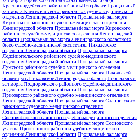
зал морга Городского патологоанатомического бюро
Красногвардейского района в Санкт-Петербурге
Прощальный
зал морга Кингисеппского районного судебно-медицинского
отделения Ленинградской области
Прощальный зал морга
Киришского районного судебно-медицинского отделения
Ленинградской области
Прощальный зал морга Кировского
районного судебно-медицинского отделения Ленинградской
области
Прощальный зал морга Ленинградского областного
бюро судебно-медицинской экспертизы Пикалёвское
отделение Ленинградской области
Прощальный зал морга
Лодейнопольского районного судебно-медицинского
отделения Ленинградской области
Прощальный зал морга
Лужского районного судебно-медицинского отделения
Ленинградской области
Прощальный зал морга Никольской
больницы г. Никольское Ленинградской области
Прощальный
зал морга Подпорожского районного судебно-медицинского
отделения Ленинградской области
Прощальный зал морга
Приозерского районного судебно-медицинского отделения
Ленинградской области
Прощальный зал морга Сланцевского
районного судебного-медицинского отделения
Ленинградской области
Прощальный зал морга
Сосновоборского районного судебно-медицинского отделения
Ленинградской области
Прощальный зал морга Сосновского
участка Приозерского районно-судебно-медицинского
отделения Ленинградской области
Прощальный зал морга