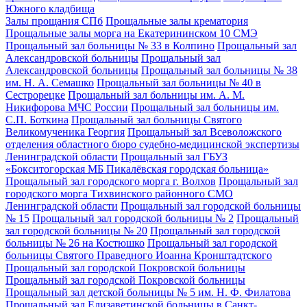
Южного кладбища
Залы прощания СПб
Прощальные залы крематория
Прощальные залы морга на Екатерининском 10 СМЭ
Прощальный зал больницы № 33 в Колпино
Прощальный зал
Александровской больницы
Прощальный зал
Александровской больницы
Прощальный зал больницы № 38
им. Н. А. Семашко
Прощальный зал больницы № 40 в
Сестрорецке
Прощальный зал больницы им. А. М.
Никифорова МЧС России
Прощальный зал больницы им.
С.П. Боткина
Прощальный зал больницы Святого
Великомученика Георгия
Прощальный зал Всеволожского
отделения областного бюро судебно-медицинской экспертизы
Ленинградской области
Прощальный зал ГБУЗ
«Бокситогорская МБ Пикалёвская городская больница»
Прощальный зал городского морга г. Волхов
Прощальный зал
городского морга Тихвинского районного СМО
Ленинградской области
Прощальный зал городской больницы
№ 15
Прощальный зал городской больницы № 2
Прощальный
зал городской больницы № 20
Прощальный зал городской
больницы № 26 на Костюшко
Прощальный зал городской
больницы Святого Праведного Иоанна Кронштадтского
Прощальный зал городской Покровской больницы
Прощальный зал городской Покровской больницы
Прощальный зал детской больницы № 5 им. Н. Ф. Филатова
Прощальный зал Елизаветинской больницы в Санкт-