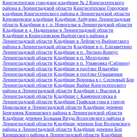
Кингисеппское городское кладбище № 2 Кингисеппского
района в Ленинградской области
Кингисеппское Городское
кладбище Кингисеппского района в Ленинградской области
Киновеевское кладбище
Кладбище Арбузово Ленинградская
область
Кладбище в г. п. Новоселье в Ленинградской области
Кладбище в д. Надкопанье в Ленинградской области
Кладбище в Кирилловском Выборгского района в
Ленинградской области
Кладбище в Лейпясуо Выборгского
района в Ленинградской области
Кладбище в п. Елизаветино
Ленинградской области
Кладбище в п. Лисино-Корпус
Ленинградской области
Кладбище в п. Молодцово
Ленинградской области
Кладбище в п. Ульяновка (Саблино)
Ленинградской области
Кладбище в посёлке Ильичёво
Ленинградской области
Кладбище в посёлке Ольшаники
Ленинградской области
Кладбище Воронка в г. Сосновый Бор
Ленинградской области
Кладбище Выбье Кингисеппского
района в Ленинградской области
Кладбище г. Высоцк в
Ленинградской области
Кладбище г. Каменногорска в
Ленинградской области
Кладбище Графская гора в городе
Никольское в Ленинградской области
Кладбище деревни
Березовик Киришского района в Ленинградской области
Кладбище деревни Большая Вруда Волосовского района в
Ленинградской области
Кладбище деревни Бор Волховского
района в Ленинградской области
Кладбище деревни Бор
Киришского района в Ленинградской области
Кладбище