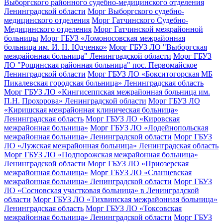
Выборгского районного судебно-медицинского отделения
Ленинградской области
Морг Выборгского судебно-
медицинского отделения
Морг Гатчинского Судебно-
Медицинского отделения
Морг Гатчинской межрайонной
больницы
Морг ГБУЗ «Ломоносовская межрайонная
больница им. И. Н. Юдченко»
Морг ГБУЗ ЛО "Выборгская
межрайонная больница" Ленинградской области
Морг ГБУЗ
ЛО "Рощинская районная больница" пос. Первомайское
Ленинградской области
Морг ГБУЗ ЛО «Бокситогорская МБ
Пикалевская городская больница» Ленинградская область
Морг ГБУЗ ЛО «Кингисеппская межрайонная больница им.
П.Н. Прохорова» Ленинградской области
Морг ГБУЗ ЛО
«Киришская межрайонная клиническая больница»
Ленинградская область
Морг ГБУЗ ЛО «Кировская
межрайонная больница»
Морг ГБУЗ ЛО «Лодейнопольская
межрайонная больница» Ленинградской области
Морг ГБУЗ
ЛО «Лужская межрайонная больница» Ленинградская область
Морг ГБУЗ ЛО «Подпорожская межрайонная больница»
Ленинградской области
Морг ГБУЗ ЛО «Приозерская
межрайонная больница»
Морг ГБУЗ ЛО «Сланцевская
межрайонная больница» Ленинградской области
Морг ГБУЗ
ЛО «Сосновская участковая больница» в Ленинградской
области
Морг ГБУЗ ЛО «Тихвинская межрайонная больница»
Ленинградская область
Морг ГБУЗ ЛО «Токсовская
межрайонная больница» Ленинградской области
Морг ГБУЗ