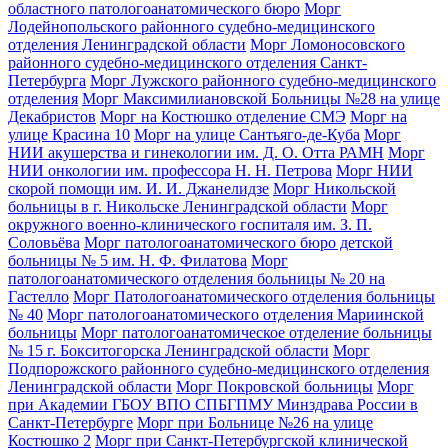
областного патологоанатомического бюро
Морг
Лодейнопольского районного судебно-медицинского
отделения Ленинградской области
Морг Ломоносовского
районного судебно-медицинского отделения Санкт-
Петербурга
Морг Лужского районного судебно-медицинского
отделения
Морг Максимилиановской Больницы №28 на улице
Декабристов
Морг на Костюшко отделение СМЭ
Морг на
улице Красина 10
Морг на улице Сантьяго-де-Куба
Морг
НИИ акушерства и гинекологии им. Д. О. Отта РАМН
Морг
НИИ онкологии им. профессора Н. Н. Петрова
Морг НИИ
скорой помощи им. И. И. Джанелидзе
Морг Никольской
больницы в г. Никольске Ленинградской области
Морг
окружного военно-клинического госпиталя им. З. П.
Соловьёва
Морг патологоанатомического бюро детской
больницы № 5 им. Н. Ф. Филатова
Морг
патологоанатомического отделения больницы № 20 на
Гастелло
Морг Патологоанатомического отделения больницы
№ 40
Морг патологоанатомического отделения Мариинской
больницы
Морг патологоанатомическое отделение больницы
№ 15 г. Бокситогорска Ленинградской области
Морг
Подпорожского районного судебно-медицинского отделения
Ленинградской области
Морг Покровской больницы
Морг
при Академии ГБОУ ВПО СПБГПМУ Минздрава России в
Санкт-Петербурге
Морг при Больнице №26 на улице
Костюшко 2
Морг при Санкт-Петербургской клинической