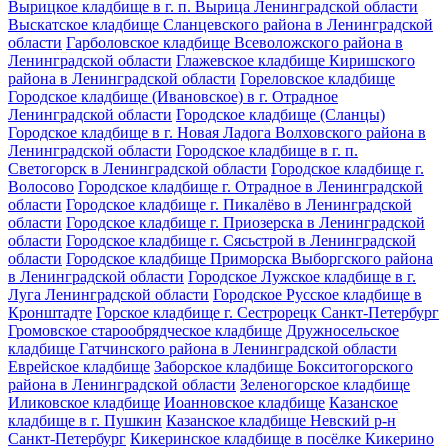
Вырицкое кладбище в г. п. Вырица Ленинградской области
Выскатское кладбище Сланцевского района в Ленинградской
области
Гарболовское кладбище Всеволожского района в
Ленинградской области
Глажевское кладбище Киришского
района в Ленинградской области
Гореловское кладбище
Городское кладбище (Ивановское) в г. Отрадное
Ленинградской области
Городское кладбище (Сланцы)
Городское кладбище в г. Новая Ладога Волховского района в
Ленинградской области
Городское кладбище в г. п.
Светогорск в Ленинградской области
Городское кладбище г.
Волосово
Городское кладбище г. Отрадное в Ленинградской
области
Городское кладбище г. Пикалёво в Ленинградской
области
Городское кладбище г. Приозерска в Ленинградской
области
Городское кладбище г. Сясьстрой в Ленинградской
области
Городское кладбище Приморска Выборгского района
в Ленинградской области
Городское Лужское кладбище в г.
Луга Ленинградской области
Городское Русское кладбище в
Кронштадте
Горское кладбище г. Сестрорецк Санкт-Петербург
Громовское старообрядческое кладбище
Дружносельское
кладбище Гатчинского района в Ленинградской области
Еврейское кладбище
Заборское кладбище Бокситогорского
района в Ленинградской области
Зеленогорское кладбище
Иликовское кладбище
Иоанновское кладбище
Казанское
кладбище в г. Пушкин
Казанское кладбище Невский р-н
Санкт-Петербург
Кикеринское кладбище в посёлке Кикерино