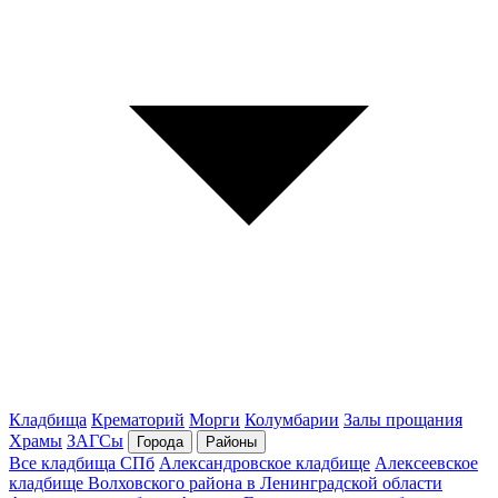
Кладбища
Крематорий
Морги
Колумбарии
Залы прощания
Храмы
ЗАГСы
Города
Районы
Все кладбища СПб
Александровское кладбище
Алексеевское
кладбище Волховского района в Ленинградской области