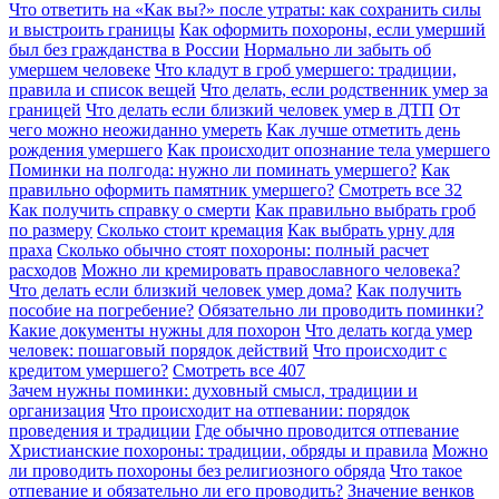
Что ответить на «Как вы?» после утраты: как сохранить силы
и выстроить границы
Как оформить похороны, если умерший
был без гражданства в России
Нормально ли забыть об
умершем человеке
Что кладут в гроб умершего: традиции,
правила и список вещей
Что делать, если родственник умер за
границей
Что делать если близкий человек умер в ДТП
От
чего можно неожиданно умереть
Как лучше отметить день
рождения умершего
Как происходит опознание тела умершего
Поминки на полгода: нужно ли поминать умершего?
Как
правильно оформить памятник умершего?
Смотреть все
32
Как получить справку о смерти
Как правильно выбрать гроб
по размеру
Сколько стоит кремация
Как выбрать урну для
праха
Сколько обычно стоят похороны: полный расчет
расходов
Можно ли кремировать православного человека?
Что делать если близкий человек умер дома?
Как получить
пособие на погребение?
Обязательно ли проводить поминки?
Какие документы нужны для похорон
Что делать когда умер
человек: пошаговый порядок действий
Что происходит с
кредитом умершего?
Смотреть все
407
Зачем нужны поминки: духовный смысл, традиции и
организация
Что происходит на отпевании: порядок
проведения и традиции
Где обычно проводится отпевание
Христианские похороны: традиции, обряды и правила
Можно
ли проводить похороны без религиозного обряда
Что такое
отпевание и обязательно ли его проводить?
Значение венков