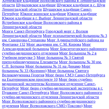
Хотнежское кладбище Волосовского района в Ленинградской
области
Шуваловское кладбище
Шумское кладбище в с. Шум
Ленинградской области
Шушарское кладбище Санкт-
Петербург
Южное воинское кладбище
Южное кладбище
Южное кладбище в г. Выборг Ленинградской области
Ястребинское кладбище Волосовского района в
Ленинградской области
Морги Санкт-Петербурга
Городской морг г. Волхов
Ленинградской области
Морг психиатрической больницы № 3
им. Скворцова-Степанова
Морг Адмиралтейского района на
Фонтанке 132
Морг академии им. С.М. Кирова
Морг
Александровской больницы
Морг Бокситогорского районного
судебно-медицинского отделения
Морг Больницы № 2 в
Учебном переулке 5
Морг больницы № 3 Святой
преподобномученицы Елизаветы
Морг больницы № 30 им.
С.П. Боткина
Морг больницы № 31 на Динамо
Морг
больницы № 33 (Колпино)
Морг больницы Святого
Великомученика Георгия
Морг бюро СМЭ Санкт-Петербурга
на Екатерининском проспекте 10
Морг бюро судебно-
медицинской экспертизы Колпинское отделение Санкт-
Петербург
Морг бюро судебно-медицинской экспертизы в г.
Пушкине Санкт-Петербурга
Морг Волосовского районного
судебно-медицинского отделения Ленинградской области
Морг Всеволожского районного судебно-медицинского
отделения
Морг Всеволожского СМО (Токсово)
Морг