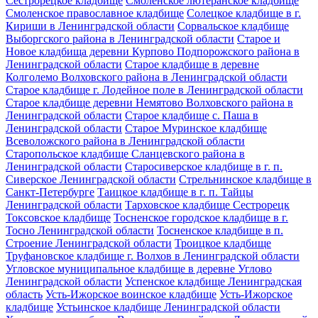
Сестрорецкое кладбище
Смоленское лютеранское кладбище
Смоленское православное кладбище
Солецкое кладбище в г.
Кириши в Ленинградской области
Сорвальское кладбище
Выборгского района в Ленинградской области
Старое и
Новое кладбища деревни Курпово Подпорожского района в
Ленинградской области
Старое кладбище в деревне
Колголемо Волховского района в Ленинградской области
Старое кладбище г. Лодейное поле в Ленинградской области
Старое кладбище деревни Немятово Волховского района в
Ленинградской области
Старое кладбище с. Паша в
Ленинградской области
Старое Муринское кладбище
Всеволожского района в Ленинградской области
Старопольское кладбище Сланцевского района в
Ленинградской области
Старосиверское кладбище в г. п.
Сиверское Ленинградской области
Стрельнинское кладбище в
Санкт-Петербурге
Таицкое кладбище в г. п. Тайцы
Ленинградской области
Тарховское кладбище Сестрорецк
Токсовское кладбище
Тосненское городское кладбище в г.
Тосно Ленинградской области
Тосненское кладбище в п.
Строение Ленинградской области
Троицкое кладбище
Труфановское кладбище г. Волхов в Ленинградской области
Угловское муниципальное кладбище в деревне Углово
Ленинградской области
Успенское кладбище Ленинградская
область
Усть-Ижорское воинское кладбище
Усть-Ижорское
кладбище
Устьинское кладбище Ленинградской области