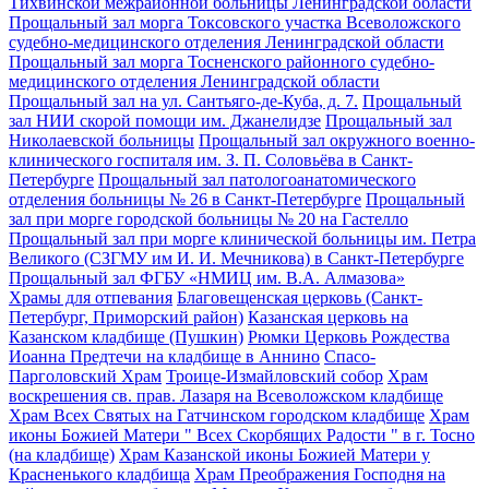
Тихвинской межрайонной больницы Ленинградской области
Прощальный зал морга Токсовского участка Всеволожского
судебно-медицинского отделения Ленинградской области
Прощальный зал морга Тосненского районного судебно-
медицинского отделения Ленинградской области
Прощальный зал на ул. Сантьяго-де-Куба, д. 7.
Прощальный
зал НИИ скорой помощи им. Джанелидзе
Прощальный зал
Николаевской больницы
Прощальный зал окружного военно-
клинического госпиталя им. З. П. Соловьёва в Санкт-
Петербурге
Прощальный зал патологоанатомического
отделения больницы № 26 в Санкт-Петербурге
Прощальный
зал при морге городской больницы № 20 на Гастелло
Прощальный зал при морге клинической больницы им. Петра
Великого (СЗГМУ им И. И. Мечникова) в Санкт-Петербурге
Прощальный зал ФГБУ «НМИЦ им. В.А. Алмазова»
Храмы для отпевания
Благовещенская церковь (Санкт-
Петербург, Приморский район)
Казанская церковь на
Казанском кладбище (Пушкин)
Рюмки Церковь Рождества
Иоанна Предтечи на кладбище в Аннино
Спасо-
Парголовский Храм
Троице-Измайловский собор
Храм
воскрешения св. прав. Лазаря на Всеволожском кладбище
Храм Всех Святых на Гатчинском городском кладбище
Храм
иконы Божией Матери " Всех Скорбящих Радости " в г. Тосно
(на кладбище)
Храм Казанской иконы Божией Матери у
Красненького кладбища
Храм Преображения Господня на