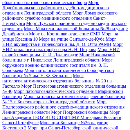
областного патологоанатомического бюро
Морг
Лодейнопольского районного судебно-медицинского
отделения Ленинградской области
Морг Ломоносовского
районного судебно-медицинского отделения Санкт-
Петербурга
Морг Лужского районного судебно-медицинского
отделения
Морг Максимилиановской Больницы №28 на улице
Декабристов
Морг на Костюшко отделение СМЭ
Морг на
улице Красина 10
Морг на улице Сантьяго-де-Куба
Морг
НИИ акушерства и гинекологии им. Д. О. Отта РАМН
Морг
НИИ онкологии им. профессора Н. Н. Петрова
Морг НИИ
скорой помощи им. И. И. Джанелидзе
Морг Никольской
больницы в г. Никольске Ленинградской области
Морг
окружного военно-клинического госпиталя им. З. П.
Соловьёва
Морг патологоанатомического бюро детской
больницы № 5 им. Н. Ф. Филатова
Морг
патологоанатомического отделения больницы № 20 на
Гастелло
Морг Патологоанатомического отделения больницы
№ 40
Морг патологоанатомического отделения Мариинской
больницы
Морг патологоанатомическое отделение больницы
№ 15 г. Бокситогорска Ленинградской области
Морг
Подпорожского районного судебно-медицинского отделения
Ленинградской области
Морг Покровской больницы
Морг
при Академии ГБОУ ВПО СПБГПМУ Минздрава России в
Санкт-Петербурге
Морг при Больнице №26 на улице
Костюшко 2
Морг при Санкт-Петербургской клинической