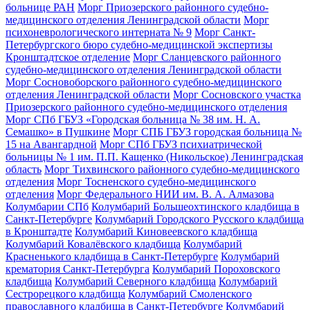
больнице РАН
Морг Приозерского районного судебно-
медицинского отделения Ленинградской области
Морг
психоневрологического интерната № 9
Морг Санкт-
Петербургского бюро судебно-медицинской экспертизы
Кронштадтское отделение
Морг Сланцевского районного
судебно-медицинского отделения Ленинградской области
Морг Сосновоборского районного судебно-медицинского
отделения Ленинградской области
Морг Сосновского участка
Приозерского районного судебно-медицинского отделения
Морг СПб ГБУЗ «Городская больница № 38 им. Н. А.
Семашко» в Пушкине
Морг СПБ ГБУЗ городская больница №
15 на Авангардной
Морг СПб ГБУЗ психиатрической
больницы № 1 им. П.П. Кащенко (Никольское) Ленинградская
область
Морг Тихвинского районного судебно-медицинского
отделения
Морг Тосненского судебно-медицинского
отделения
Морг Федерального НИИ им. В. А. Алмазова
Колумбарии СПб
Колумбарий Большеохтинского кладбища в
Санкт-Петербурге
Колумбарий Городского Русского кладбища
в Кронштадте
Колумбарий Киновеевского кладбища
Колумбарий Ковалёвского кладбища
Колумбарий
Красненького кладбища в Санкт-Петербурге
Колумбарий
крематория Cанкт-Петербурга
Колумбарий Пороховского
кладбища
Колумбарий Северного кладбища
Колумбарий
Сестрорецкого кладбища
Колумбарий Смоленского
православного кладбища в Санкт-Петербурге
Колумбарий