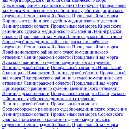
зал морга Городского патологоанатомического бюро
Красногвардейского района в Санкт-Петербурге
Прощальный
зал морга Кингисеппского районного судебно-медицинского
отделения Ленинградской области
Прощальный зал морга
Киришского районного судебно-медицинского отделения
Ленинградской области
Прощальный зал морга Кировского
районного судебно-медицинского отделения Ленинградской
области
Прощальный зал морга Ленинградского областного
бюро судебно-медицинской экспертизы Пикалёвское
отделение Ленинградской области
Прощальный зал морга
Лодейнопольского районного судебно-медицинского
отделения Ленинградской области
Прощальный зал морга
Лужского районного судебно-медицинского отделения
Ленинградской области
Прощальный зал морга Никольской
больницы г. Никольское Ленинградской области
Прощальный
зал морга Подпорожского районного судебно-медицинского
отделения Ленинградской области
Прощальный зал морга
Приозерского районного судебно-медицинского отделения
Ленинградской области
Прощальный зал морга Сланцевского
районного судебного-медицинского отделения
Ленинградской области
Прощальный зал морга
Сосновоборского районного судебно-медицинского отделения
Ленинградской области
Прощальный зал морга Сосновского
участка Приозерского районно-судебно-медицинского
отделения Ленинградской области
Прощальный зал морга