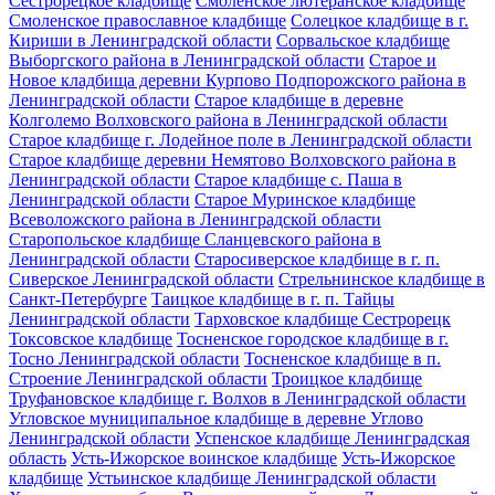
Сестрорецкое кладбище
Смоленское лютеранское кладбище
Смоленское православное кладбище
Солецкое кладбище в г.
Кириши в Ленинградской области
Сорвальское кладбище
Выборгского района в Ленинградской области
Старое и
Новое кладбища деревни Курпово Подпорожского района в
Ленинградской области
Старое кладбище в деревне
Колголемо Волховского района в Ленинградской области
Старое кладбище г. Лодейное поле в Ленинградской области
Старое кладбище деревни Немятово Волховского района в
Ленинградской области
Старое кладбище с. Паша в
Ленинградской области
Старое Муринское кладбище
Всеволожского района в Ленинградской области
Старопольское кладбище Сланцевского района в
Ленинградской области
Старосиверское кладбище в г. п.
Сиверское Ленинградской области
Стрельнинское кладбище в
Санкт-Петербурге
Таицкое кладбище в г. п. Тайцы
Ленинградской области
Тарховское кладбище Сестрорецк
Токсовское кладбище
Тосненское городское кладбище в г.
Тосно Ленинградской области
Тосненское кладбище в п.
Строение Ленинградской области
Троицкое кладбище
Труфановское кладбище г. Волхов в Ленинградской области
Угловское муниципальное кладбище в деревне Углово
Ленинградской области
Успенское кладбище Ленинградская
область
Усть-Ижорское воинское кладбище
Усть-Ижорское
кладбище
Устьинское кладбище Ленинградской области