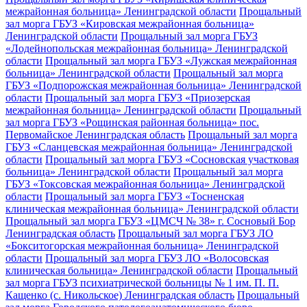
межрайонная больница» Ленинградской области
Прощальный
зал морга ГБУЗ «Кировская межрайонная больница»
Ленинградской области
Прощальный зал морга ГБУЗ
«Лодейнопольская межрайонная больница» Ленинградской
области
Прощальный зал морга ГБУЗ «Лужская межрайонная
больница» Ленинградской области
Прощальный зал морга
ГБУЗ «Подпорожская межрайонная больница» Ленинградской
области
Прощальный зал морга ГБУЗ «Приозерская
межрайонная больница» Ленинградской области
Прощальный
зал морга ГБУЗ «Рощинская районная больница» пос.
Первомайское Ленинградская область
Прощальный зал морга
ГБУЗ «Сланцевская межрайонная больница» Ленинградской
области
Прощальный зал морга ГБУЗ «Сосновская участковая
больница» Ленинградской области
Прощальный зал морга
ГБУЗ «Токсовская межрайонная больница» Ленинградской
области
Прощальный зал морга ГБУЗ «Тосненская
клиническая межрайонная больница» Ленинградской области
Прощальный зал морга ГБУЗ «ЦМСЧ № 38» г. Сосновый Бор
Ленинградская область
Прощальный зал морга ГБУЗ ЛО
«Бокситогорская межрайонная больница» Ленинградской
области
Прощальный зал морга ГБУЗ ЛО «Волосовская
клиническая больница» Ленинградской области
Прощальный
зал морга ГБУЗ психиатрической больницы № 1 им. П. П.
Кащенко (с. Никольское) Ленинградская область
Прощальный