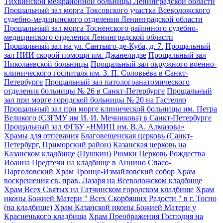
Тихвинской межрайонной больницы Ленинградской области
Прощальный зал морга Токсовского участка Всеволожского
судебно-медицинского отделения Ленинградской области
Прощальный зал морга Тосненского районного судебно-
медицинского отделения Ленинградской области
Прощальный зал на ул. Сантьяго-де-Куба, д. 7.
Прощальный
зал НИИ скорой помощи им. Джанелидзе
Прощальный зал
Николаевской больницы
Прощальный зал окружного военно-
клинического госпиталя им. З. П. Соловьёва в Санкт-
Петербурге
Прощальный зал патологоанатомического
отделения больницы № 26 в Санкт-Петербурге
Прощальный
зал при морге городской больницы № 20 на Гастелло
Прощальный зал при морге клинической больницы им. Петра
Великого (СЗГМУ им И. И. Мечникова) в Санкт-Петербурге
Прощальный зал ФГБУ «НМИЦ им. В.А. Алмазова»
Храмы для отпевания
Благовещенская церковь (Санкт-
Петербург, Приморский район)
Казанская церковь на
Казанском кладбище (Пушкин)
Рюмки Церковь Рождества
Иоанна Предтечи на кладбище в Аннино
Спасо-
Парголовский Храм
Троице-Измайловский собор
Храм
воскрешения св. прав. Лазаря на Всеволожском кладбище
Храм Всех Святых на Гатчинском городском кладбище
Храм
иконы Божией Матери " Всех Скорбящих Радости " в г. Тосно
(на кладбище)
Храм Казанской иконы Божией Матери у
Красненького кладбища
Храм Преображения Господня на