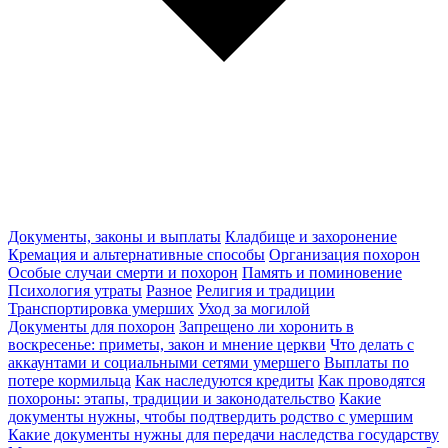
Документы, законы и выплаты
Кладбище и захоронение
Кремация и альтернативные способы
Организация похорон
Особые случаи смерти и похорон
Память и поминовение
Психология утраты
Разное
Религия и традиции
Транспортировка умерших
Уход за могилой
Документы для похорон
Запрещено ли хоронить в
воскресенье: приметы, закон и мнение церкви
Что делать с
аккаунтами и социальными сетями умершего
Выплаты по
потере кормильца
Как наследуются кредиты
Как проводятся
похороны: этапы, традиции и законодательство
Какие
документы нужны, чтобы подтвердить родство с умершим
Какие документы нужны для передачи наследства государству