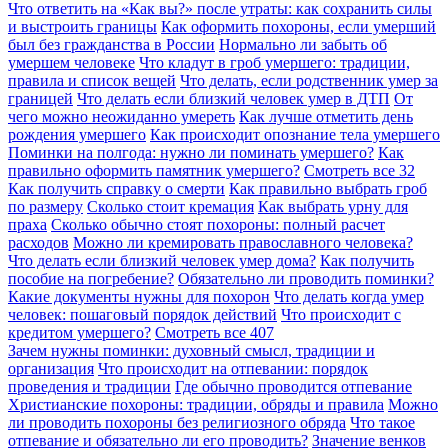
Что ответить на «Как вы?» после утраты: как сохранить силы
и выстроить границы
Как оформить похороны, если умерший
был без гражданства в России
Нормально ли забыть об
умершем человеке
Что кладут в гроб умершего: традиции,
правила и список вещей
Что делать, если родственник умер за
границей
Что делать если близкий человек умер в ДТП
От
чего можно неожиданно умереть
Как лучше отметить день
рождения умершего
Как происходит опознание тела умершего
Поминки на полгода: нужно ли поминать умершего?
Как
правильно оформить памятник умершего?
Смотреть все
32
Как получить справку о смерти
Как правильно выбрать гроб
по размеру
Сколько стоит кремация
Как выбрать урну для
праха
Сколько обычно стоят похороны: полный расчет
расходов
Можно ли кремировать православного человека?
Что делать если близкий человек умер дома?
Как получить
пособие на погребение?
Обязательно ли проводить поминки?
Какие документы нужны для похорон
Что делать когда умер
человек: пошаговый порядок действий
Что происходит с
кредитом умершего?
Смотреть все
407
Зачем нужны поминки: духовный смысл, традиции и
организация
Что происходит на отпевании: порядок
проведения и традиции
Где обычно проводится отпевание
Христианские похороны: традиции, обряды и правила
Можно
ли проводить похороны без религиозного обряда
Что такое
отпевание и обязательно ли его проводить?
Значение венков