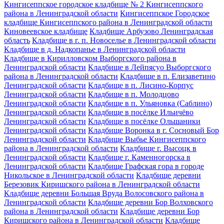
Кингисеппское городское кладбище № 2 Кингисеппского
района в Ленинградской области
Кингисеппское Городское
кладбище Кингисеппского района в Ленинградской области
Киновеевское кладбище
Кладбище Арбузово Ленинградская
область
Кладбище в г. п. Новоселье в Ленинградской области
Кладбище в д. Надкопанье в Ленинградской области
Кладбище в Кирилловском Выборгского района в
Ленинградской области
Кладбище в Лейпясуо Выборгского
района в Ленинградской области
Кладбище в п. Елизаветино
Ленинградской области
Кладбище в п. Лисино-Корпус
Ленинградской области
Кладбище в п. Молодцово
Ленинградской области
Кладбище в п. Ульяновка (Саблино)
Ленинградской области
Кладбище в посёлке Ильичёво
Ленинградской области
Кладбище в посёлке Ольшаники
Ленинградской области
Кладбище Воронка в г. Сосновый Бор
Ленинградской области
Кладбище Выбье Кингисеппского
района в Ленинградской области
Кладбище г. Высоцк в
Ленинградской области
Кладбище г. Каменногорска в
Ленинградской области
Кладбище Графская гора в городе
Никольское в Ленинградской области
Кладбище деревни
Березовик Киришского района в Ленинградской области
Кладбище деревни Большая Вруда Волосовского района в
Ленинградской области
Кладбище деревни Бор Волховского
района в Ленинградской области
Кладбище деревни Бор
Киришского района в Ленинградской области
Кладбище