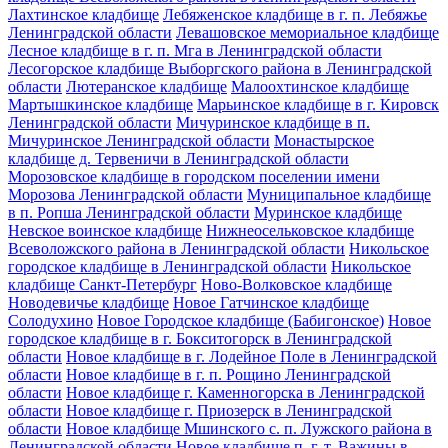
Лахтинское кладбище
Лебяженское кладбище в г. п. Лебяжье
Ленинградской области
Левашовское мемориальное кладбище
Лесное кладбище в г. п. Мга в Ленинградской области
Лесогорское кладбище Выборгского района в Ленинградской
области
Лютеранское кладбище
Малоохтинское кладбище
Мартышкинское кладбище
Марьинское кладбище в г. Кировск
Ленинградской области
Мичуринское кладбище в п.
Мичуринское Ленинградской области
Монастырское
кладбище д. Тервеничи в Ленинградской области
Морозовское кладбище в городском поселении имени
Морозова Ленинградской области
Муниципальное кладбище
в п. Ропша Ленинградской области
Муринское кладбище
Невское воинское кладбище
Нижнеосельковское кладбище
Всеволожского района в Ленинградской области
Никольское
городское кладбище в Ленинградской области
Никольское
кладбище Санкт-Петербург
Ново-Волковское кладбище
Новодевичье кладбище
Новое Гатчинское кладбище
Солодухино
Новое Городское кладбище (Бабигонское)
Новое
городское кладбище в г. Бокситогорск в Ленинградской
области
Новое кладбище в г. Лодейное Поле в Ленинградской
области
Новое кладбище в г. п. Рощино Ленинградской
области
Новое кладбище г. Каменногорска в Ленинградской
области
Новое кладбище г. Приозерск в Ленинградской
области
Новое кладбище Мшинского с. п. Лужского района в
Ленинградской области
Новое кладбище п. г. т. Важины в