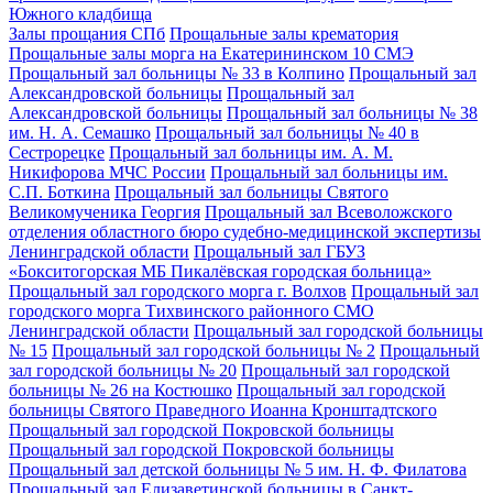
Южного кладбища
Залы прощания СПб
Прощальные залы крематория
Прощальные залы морга на Екатерининском 10 СМЭ
Прощальный зал больницы № 33 в Колпино
Прощальный зал
Александровской больницы
Прощальный зал
Александровской больницы
Прощальный зал больницы № 38
им. Н. А. Семашко
Прощальный зал больницы № 40 в
Сестрорецке
Прощальный зал больницы им. А. М.
Никифорова МЧС России
Прощальный зал больницы им.
С.П. Боткина
Прощальный зал больницы Святого
Великомученика Георгия
Прощальный зал Всеволожского
отделения областного бюро судебно-медицинской экспертизы
Ленинградской области
Прощальный зал ГБУЗ
«Бокситогорская МБ Пикалёвская городская больница»
Прощальный зал городского морга г. Волхов
Прощальный зал
городского морга Тихвинского районного СМО
Ленинградской области
Прощальный зал городской больницы
№ 15
Прощальный зал городской больницы № 2
Прощальный
зал городской больницы № 20
Прощальный зал городской
больницы № 26 на Костюшко
Прощальный зал городской
больницы Святого Праведного Иоанна Кронштадтского
Прощальный зал городской Покровской больницы
Прощальный зал городской Покровской больницы
Прощальный зал детской больницы № 5 им. Н. Ф. Филатова
Прощальный зал Елизаветинской больницы в Санкт-