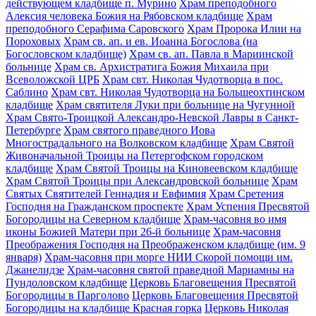
действующем кладбище п. Мурино
Храм преподобного
Алексия человека Божия на Рябовском кладбище
Храм
преподобного Серафима Саровского
Храм Пророка Илии на
Пороховых
Храм св. ап. и ев. Иоанна Богослова (на
Богословском кладбище)
Храм св. ап. Павла в Мариинской
больнице
Храм св. Архистратига Божия Михаила при
Всеволожской ЦРБ
Храм свт. Николая Чудотворца в пос.
Саблино
Храм свт. Николая Чудотворца на Большеохтинском
кладбище
Храм святителя Луки при больнице на Чугунной
Храм Свято-Троицкой Александро-Невской Лавры в Санкт-
Петербурге
Храм святого праведного Иова
Многострадального на Волковском кладбище
Храм Святой
Живоначальной Троицы на Петергофском городском
кладбище
Храм Святой Троицы на Киновеевском кладбище
Храм Святой Троицы при Александровской больнице
Храм
Святых Святителей Геннадия и Евфимия
Храм Сретения
Господня на Гражданском проспекте
Храм Успения Пресвятой
Богородицы на Северном кладбище
Храм-часовня во имя
иконы Божией Матери при 26-й больнице
Храм-часовня
Преображения Господня на Преображенском кладбище (им. 9
января)
Храм-часовня при морге НИИ Скорой помощи им.
Джанелидзе
Храм-часовня святой праведной Мариамны на
Пундоловском кладбище
Церковь Благовещения Пресвятой
Богородицы в Парголово
Церковь Благовещения Пресвятой
Богородицы на кладбище Красная горка
Церковь Николая