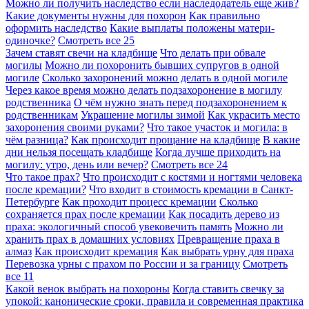
Можно ли получить наследство если наследодатель еще жив?
Какие документы нужны для похорон
Как правильно
оформить наследство
Какие выплаты положены матери-
одиночке?
Смотреть все
25
Зачем ставят свечи на кладбище
Что делать при обвале
могилы
Можно ли похоронить бывших супругов в одной
могиле
Сколько захоронений можно делать в одной могиле
Через какое время можно делать подзахоронение в могилу
родственника
О чём нужно знать перед подзахоронением к
родственникам
Украшение могилы зимой
Как украсить место
захоронения своими руками?
Что такое участок и могила: в
чём разница?
Как происходит прощание на кладбище
В какие
дни нельзя посещать кладбище
Когда лучше приходить на
могилу: утро, день или вечер?
Смотреть все
24
Что такое прах?
Что происходит с костями и ногтями человека
после кремации?
Что входит в стоимость кремации в Санкт-
Петербурге
Как проходит процесс кремации
Сколько
сохраняется прах после кремации
Как посадить дерево из
праха: экологичный способ увековечить память
Можно ли
хранить прах в домашних условиях
Превращение праха в
алмаз
Как происходит кремация
Как выбрать урну для праха
Перевозка урны с прахом по России и за границу
Смотреть
все
11
Какой венок выбрать на похороны
Когда ставить свечку за
упокой: канонические сроки, правила и современная практика