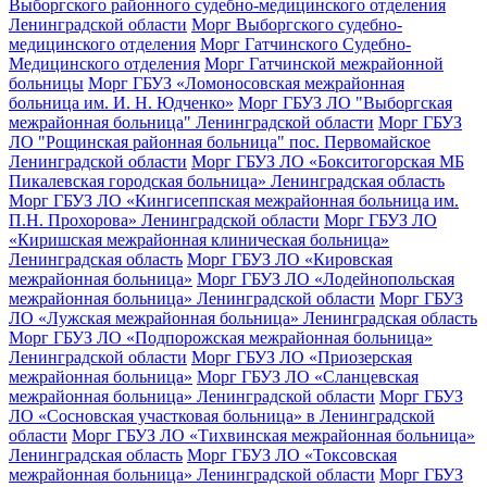
Выборгского районного судебно-медицинского отделения
Ленинградской области
Морг Выборгского судебно-
медицинского отделения
Морг Гатчинского Судебно-
Медицинского отделения
Морг Гатчинской межрайонной
больницы
Морг ГБУЗ «Ломоносовская межрайонная
больница им. И. Н. Юдченко»
Морг ГБУЗ ЛО "Выборгская
межрайонная больница" Ленинградской области
Морг ГБУЗ
ЛО "Рощинская районная больница" пос. Первомайское
Ленинградской области
Морг ГБУЗ ЛО «Бокситогорская МБ
Пикалевская городская больница» Ленинградская область
Морг ГБУЗ ЛО «Кингисеппская межрайонная больница им.
П.Н. Прохорова» Ленинградской области
Морг ГБУЗ ЛО
«Киришская межрайонная клиническая больница»
Ленинградская область
Морг ГБУЗ ЛО «Кировская
межрайонная больница»
Морг ГБУЗ ЛО «Лодейнопольская
межрайонная больница» Ленинградской области
Морг ГБУЗ
ЛО «Лужская межрайонная больница» Ленинградская область
Морг ГБУЗ ЛО «Подпорожская межрайонная больница»
Ленинградской области
Морг ГБУЗ ЛО «Приозерская
межрайонная больница»
Морг ГБУЗ ЛО «Сланцевская
межрайонная больница» Ленинградской области
Морг ГБУЗ
ЛО «Сосновская участковая больница» в Ленинградской
области
Морг ГБУЗ ЛО «Тихвинская межрайонная больница»
Ленинградская область
Морг ГБУЗ ЛО «Токсовская
межрайонная больница» Ленинградской области
Морг ГБУЗ