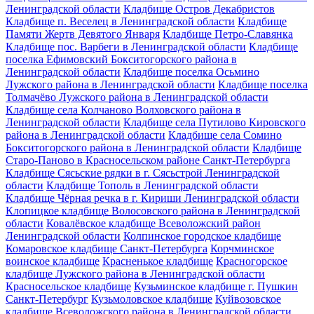
Ленинградской области
Кладбище Остров Декабристов
Кладбище п. Веселец в Ленинградской области
Кладбище
Памяти Жертв Девятого Января
Кладбище Петро-Славянка
Кладбище пос. Варбеги в Ленинградской области
Кладбище
поселка Ефимовский Бокситогорского района в
Ленинградской области
Кладбище поселка Осьмино
Лужского района в Ленинградской области
Кладбище поселка
Толмачёво Лужского района в Ленинградской области
Кладбище села Колчаново Волховского района в
Ленинградской области
Кладбище села Путилово Кировского
района в Ленинградской области
Кладбище села Сомино
Бокситогорского района в Ленинградской области
Кладбище
Старо-Паново в Красносельском районе Санкт-Петербурга
Кладбище Сясьские рядки в г. Сясьстрой Ленинградской
области
Кладбище Тополь в Ленинградской области
Кладбище Чёрная речка в г. Кириши Ленинградской области
Клопицкое кладбище Волосовского района в Ленинградской
области
Ковалёвское кладбище Всеволожский район
Ленинградской области
Колпинское городское кладбище
Комаровское кладбище Санкт-Петербурга
Корчминское
воинское кладбище
Красненькое кладбище
Красногорское
кладбище Лужского района в Ленинградской области
Красносельское кладбище
Кузьминское кладбище г. Пушкин
Санкт-Петербург
Кузьмоловское кладбище
Куйвозовское
кладбище Всеволожского района в Ленинградской области