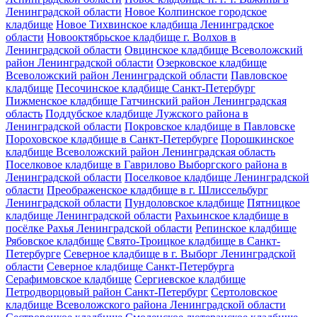
Ленинградской области
Новое Колпинское городское
кладбище
Новое Тихвинское кладбища Ленинградское
области
Новооктябрьское кладбище г. Волхов в
Ленинградской области
Овцинское кладбище Всеволожский
район Ленинградской области
Озерковское кладбище
Всеволожский район Ленинградской области
Павловское
кладбище
Песочинское кладбище Санкт-Петербург
Пижменское кладбище Гатчинский район Ленинградская
область
Поддубское кладбище Лужского района в
Ленинградской области
Покровское кладбище в Павловске
Пороховское кладбище в Санкт-Петербурге
Порошкинское
кладбище Всеволожский район Ленинградская область
Поселковое кладбище в Гаврилово Выборгского района в
Ленинградской области
Поселковое кладбище Ленинградской
области
Преображенское кладбище в г. Шлиссельбург
Ленинградской области
Пундоловское кладбище
Пятницкое
кладбище Ленинградской области
Рахьинское кладбище в
посёлке Рахья Ленинградской области
Репинское кладбище
Рябовское кладбище
Свято-Троицкое кладбище в Санкт-
Петербурге
Северное кладбище в г. Выборг Ленинградской
области
Северное кладбище Санкт-Петербурга
Серафимовское кладбище
Сергиевское кладбище
Петродворцовый район Санкт-Петербург
Сертоловское
кладбище Всеволожского района Ленинградской области