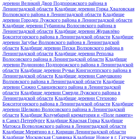
деревни Великий Двор Подпорожского района в
Ленинградской области
Кладбище деревни Горка Хваловская
Волховского района в Ленинградской области
Кладбище
деревни Городец Лужского района в Ленинградской области
Кладбище деревни Губаницы Волосовского района в
Ленинградской области
Кладбище деревни Журавлёво
Бокситогорского района в Ленинградской области
Кладбище
деревни Загубье Волховского района в Ленинградской
области
Кладбище деревни Пески Волховского района в
Ленинградской области
Кладбище деревни Реполка
Волосовского района в Ленинградской области
Кладбище
деревни Родионово Подпорожского района в Ленинградской
области
Кладбище деревни Ручьи Кингисеппского района в
Ленинградской области
Кладбище деревни Самушкино
Волховского района в Ленинградской области
Кладбище
деревни Сижно Сланцевского района в Ленинградской
области
Кладбище деревни Смерди Лужского района в
Ленинградской области
Кладбище деревни Стехново
Бокситогорского района в Ленинградской области
Кладбище
деревни Шелково Волосовского района в Ленинградской
области
Кладбище Колумбарий крематория и «Поле памяти»
в Санкт-Петербурге
Кладбище Красная Горка
Кладбище
Матокса Всеволожского района в Ленинградской области
Кладбище Мерятино в г. Кириши Ленинградской области
Кладбище Московская Славянка
Кладбище Новое в г. Гатчина