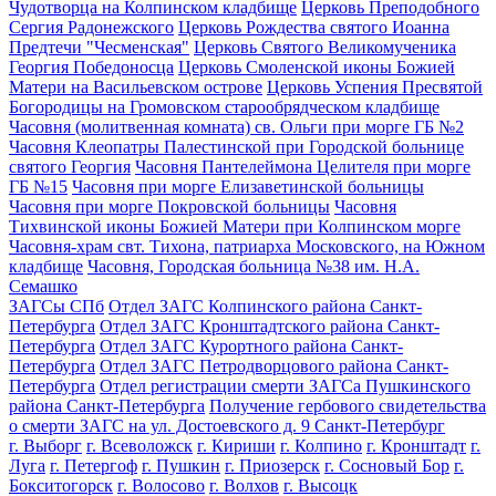
Чудотворца на Колпинском кладбище
Церковь Преподобного
Сергия Радонежского
Церковь Рождества святого Иоанна
Предтечи "Чесменская"
Церковь Святого Великомученика
Георгия Победоносца
Церковь Смоленской иконы Божией
Матери на Васильевском острове
Церковь Успения Пресвятой
Богородицы на Громовском старообрядческом кладбище
Часовня (молитвенная комната) св. Ольги при морге ГБ №2
Часовня Клеопатры Палестинской при Городской больнице
святого Георгия
Часовня Пантелеймона Целителя при морге
ГБ №15
Часовня при морге Елизаветинской больницы
Часовня при морге Покровской больницы
Часовня
Тихвинской иконы Божией Матери при Колпинском морге
Часовня-храм свт. Тихона, патриарха Московского, на Южном
кладбище
Часовня, Городская больница №38 им. Н.А.
Семашко
ЗАГСы СПб
Отдел ЗАГС Колпинского района Санкт-
Петербурга
Отдел ЗАГС Кронштадтского района Санкт-
Петербурга
Отдел ЗАГС Курортного района Санкт-
Петербурга
Отдел ЗАГС Петродворцового района Санкт-
Петербурга
Отдел регистрации смерти ЗАГСа Пушкинского
района Санкт-Петербурга
Получение гербового свидетельства
о смерти ЗАГС на ул. Достоевского д. 9 Санкт-Петербург
г. Выборг
г. Всеволожск
г. Кириши
г. Колпино
г. Кронштадт
г.
Луга
г. Петергоф
г. Пушкин
г. Приозерск
г. Сосновый Бор
г.
Бокситогорск
г. Волосово
г. Волхов
г. Высоцк