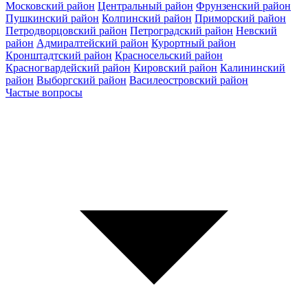
Московский район
Центральный район
Фрунзенский район
Пушкинский район
Колпинский район
Приморский район
Петродворцовский район
Петроградский район
Невский
район
Адмиралтейский район
Курортный район
Кронштадтский район
Красносельский район
Красногвардейский район
Кировский район
Калининский
район
Выборгский район
Василеостровский район
Частые вопросы