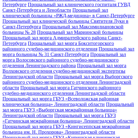
Петербурге
Прощальный зал клинического госпиталя ГУВД
Санкт-Петербурга и Ленобласти
Прощальный зал
клинической больницы «РЖД-медицина» в Санкт-Петербурге
Прощальный зал клинической больницы Святителя Луки в
Санкт-Петербурга
Прощальный зал Максимилиановской
больницы № 28
Прощальный зал Мариинской больницы
Прощальный зал морга Адмиралтейского района Санкт-
Петербурга
Прощальный зал морга Бокситогорского
районного судебно-медицинского отделения
Прощальный зал
морга больницы № 31 Санкт-Петербурга
Прощальный зал
морга Волосовского районного судебно-медицинского
отделения Ленинградского района
Прощальный зал морга
Волховского отделения судебно-медицинской экспертизы
Ленинградской области
Прощальный зал морга Выборгского
районного судебно-медицинского отделения Ленинградской
области
Прощальный зал морга Гатчинского районного
судебно-медицинского отделения Ленинградской области
Прощальный зал морга ГБУЗ «Всеволожская районная
клиническая больница» Ленинградской области
Прощальный
зал морга ГБУЗ «Выборгская межрайонная больница»
Ленинградской области
Прощальный зал морга ГБУЗ
«Гатчинская межрайонная больница» Ленинградской области
Прощальный зал морга ГБУЗ «Кингисеппская межрайонная
больница им. Н. Прохорова» Ленинградской области
Прощальный зал морга ГБУЗ «Киришская клиническая