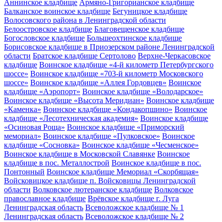
Аннинское кладбище
Армяно-Григорианское кладбище
Балканское воинское кладбище
Бегуницкое кладбище
Волосовского района в Ленинградской области
Белоостровское кладбище
Благовещенское кладбище
Богословское кладбище
Большеохтинское кладбище
Борисовское кладбище в Приозерском районе Ленинградской
области
Братское кладбище Сертолово
Верхне-Черкасовское
кладбище
Воинское кладбище «4-й километр Петербургского
шоссе»
Воинское кладбище «703-й километр Московского
шоссе»
Воинское кладбище «Аллея Гордовцев»
Воинское
кладбище «Аэропорт»
Воинское кладбище «Володарское»
Воинское кладбище «Высота Меридиан»
Воинское кладбище
«Каменка»
Воинское кладбище «Кондакопшино»
Воинское
кладбище «Лесотехническая академия»
Воинское кладбище
«Осиновая Роща»
Воинское кладбище «Приморский
мемориал»
Воинское кладбище «Пулковское»
Воинское
кладбище «Сосновка»
Воинское кладбище «Чесменское»
Воинское кладбище в Московской Славянке
Воинское
кладбище в пос. Металлострой
Воинское кладбище в пос.
Понтонный
Воинское кладбище Мемориал «Скорбящая»
Войсковицкое кладбище п. Войсковицы Ленинградской
области
Волковское лютеранское кладбище
Волковское
православное кладбище
Врёвское кладбище г. Луга
Ленинградская область
Всеволожское кладбище № 1
Ленинградская область
Всеволожское кладбище № 2