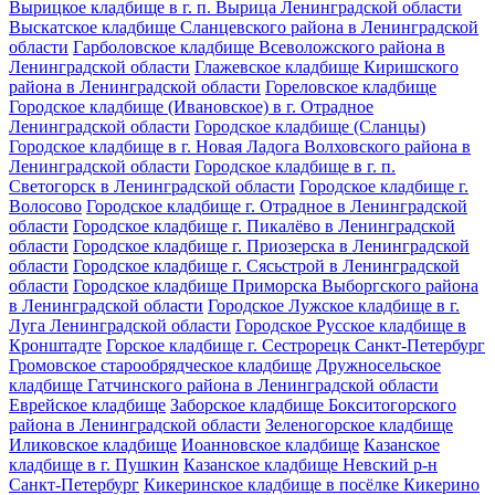
Вырицкое кладбище в г. п. Вырица Ленинградской области
Выскатское кладбище Сланцевского района в Ленинградской
области
Гарболовское кладбище Всеволожского района в
Ленинградской области
Глажевское кладбище Киришского
района в Ленинградской области
Гореловское кладбище
Городское кладбище (Ивановское) в г. Отрадное
Ленинградской области
Городское кладбище (Сланцы)
Городское кладбище в г. Новая Ладога Волховского района в
Ленинградской области
Городское кладбище в г. п.
Светогорск в Ленинградской области
Городское кладбище г.
Волосово
Городское кладбище г. Отрадное в Ленинградской
области
Городское кладбище г. Пикалёво в Ленинградской
области
Городское кладбище г. Приозерска в Ленинградской
области
Городское кладбище г. Сясьстрой в Ленинградской
области
Городское кладбище Приморска Выборгского района
в Ленинградской области
Городское Лужское кладбище в г.
Луга Ленинградской области
Городское Русское кладбище в
Кронштадте
Горское кладбище г. Сестрорецк Санкт-Петербург
Громовское старообрядческое кладбище
Дружносельское
кладбище Гатчинского района в Ленинградской области
Еврейское кладбище
Заборское кладбище Бокситогорского
района в Ленинградской области
Зеленогорское кладбище
Иликовское кладбище
Иоанновское кладбище
Казанское
кладбище в г. Пушкин
Казанское кладбище Невский р-н
Санкт-Петербург
Кикеринское кладбище в посёлке Кикерино