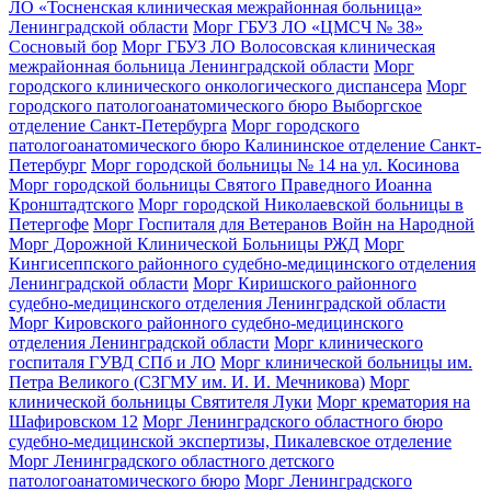
ЛО «Тосненская клиническая межрайонная больница»
Ленинградской области
Морг ГБУЗ ЛО «ЦМСЧ № 38»
Сосновый бор
Морг ГБУЗ ЛО Волосовская клиническая
межрайонная больница Ленинградской области
Морг
городского клинического онкологического диспансера
Морг
городского патологоанатомического бюро Выборгское
отделение Санкт-Петербурга
Морг городского
патологоанатомического бюро Калининское отделение Санкт-
Петербург
Морг городской больницы № 14 на ул. Косинова
Морг городской больницы Святого Праведного Иоанна
Кронштадтского
Морг городской Николаевской больницы в
Петергофе
Морг Госпиталя для Ветеранов Войн на Народной
Морг Дорожной Клинической Больницы РЖД
Морг
Кингисеппского районного судебно-медицинского отделения
Ленинградской области
Морг Киришского районного
судебно-медицинского отделения Ленинградской области
Морг Кировского районного судебно-медицинского
отделения Ленинградской области
Морг клинического
госпиталя ГУВД СПб и ЛО
Морг клинической больницы им.
Петра Великого (СЗГМУ им. И. И. Мечникова)
Морг
клинической больницы Святителя Луки
Морг крематория на
Шафировском 12
Морг Ленинградского областного бюро
судебно-медицинской экспертизы, Пикалевское отделение
Морг Ленинградского областного детского
патологоанатомического бюро
Морг Ленинградского