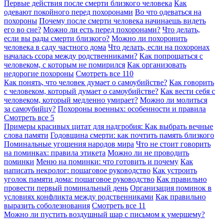
Первые действия после смерти близкого человека
Как
одевают покойного перед похоронами
Во что одеваться на
похороны
Почему после смерти человека начинаешь видеть
его во сне?
Можно ли есть перед похоронами?
Что делать,
если вы рады смерти близкого?
Можно ли похоронить
человека в саду частного дома
Что делать, если на похоронах
началась ссора между родственниками?
Как попрощаться с
человеком, с которым не помирился
Как организовать
недорогие похороны
Смотреть все
110
Как понять, что человек думает о самоубийстве?
Как говорить
с человеком, который думает о самоубийстве?
Как вести себя с
человеком, который медленно умирает?
Можно ли молиться
за самоубийцу?
Похороны военных: особенности и правила
Смотреть все
5
Примеры красивых цитат для надгробия: Как выбрать вечные
слова памяти
Годовщина смерти: как почтить память близкого
Поминальные угощения народов мира
Что не стоит говорить
на поминках: правила этикета
Можно ли не проводить
поминки
Меню на поминки: что готовить и почему
Как
написать некролог: пошаговое руководство
Как устроить
уголок памяти дома: пошаговое руководство
Как правильно
провести первый поминальный день
Организация поминок в
условиях конфликта между родственниками
Как правильно
выразить соболезнования
Смотреть все
11
Можно ли пустить воздушный шар с письмом к умершему?