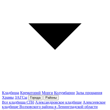
Кладбища
Крематорий
Морги
Колумбарии
Залы прощания
Храмы
ЗАГСы
Города
Районы
Все кладбища СПб
Александровское кладбище
Алексеевское
кладбище Волховского района в Ленинградской области