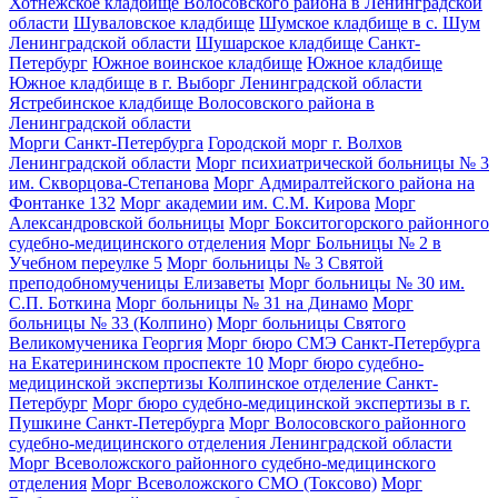
Хотнежское кладбище Волосовского района в Ленинградской
области
Шуваловское кладбище
Шумское кладбище в с. Шум
Ленинградской области
Шушарское кладбище Санкт-
Петербург
Южное воинское кладбище
Южное кладбище
Южное кладбище в г. Выборг Ленинградской области
Ястребинское кладбище Волосовского района в
Ленинградской области
Морги Санкт-Петербурга
Городской морг г. Волхов
Ленинградской области
Морг психиатрической больницы № 3
им. Скворцова-Степанова
Морг Адмиралтейского района на
Фонтанке 132
Морг академии им. С.М. Кирова
Морг
Александровской больницы
Морг Бокситогорского районного
судебно-медицинского отделения
Морг Больницы № 2 в
Учебном переулке 5
Морг больницы № 3 Святой
преподобномученицы Елизаветы
Морг больницы № 30 им.
С.П. Боткина
Морг больницы № 31 на Динамо
Морг
больницы № 33 (Колпино)
Морг больницы Святого
Великомученика Георгия
Морг бюро СМЭ Санкт-Петербурга
на Екатерининском проспекте 10
Морг бюро судебно-
медицинской экспертизы Колпинское отделение Санкт-
Петербург
Морг бюро судебно-медицинской экспертизы в г.
Пушкине Санкт-Петербурга
Морг Волосовского районного
судебно-медицинского отделения Ленинградской области
Морг Всеволожского районного судебно-медицинского
отделения
Морг Всеволожского СМО (Токсово)
Морг