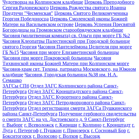
Чудотворца на Колпинском кладбище
Церковь Преподобного
Сергия Радонежского
Церковь Рождества святого Иоанна
Предтечи "Чесменская"
Церковь Святого Великомученика
Георгия Победоносца
Церковь Смоленской иконы Божией
Матери на Васильевском острове
Церковь Успения Пресвятой
Богородицы на Громовском старообрядческом кладбище
Часовня (молитвенная комната) св. Ольги при морге ГБ №2
Часовня Клеопатры Палестинской при Городской больнице
святого Георгия
Часовня Пантелеймона Целителя при морге
ГБ №15
Часовня при морге Елизаветинской больницы
Часовня при морге Покровской больницы
Часовня
Тихвинской иконы Божией Матери при Колпинском морге
Часовня-храм свт. Тихона, патриарха Московского, на Южном
кладбище
Часовня, Городская больница №38 им. Н.А.
Семашко
ЗАГСы СПб
Отдел ЗАГС Колпинского района Санкт-
Петербурга
Отдел ЗАГС Кронштадтского района Санкт-
Петербурга
Отдел ЗАГС Курортного района Санкт-
Петербурга
Отдел ЗАГС Петродворцового района Санкт-
Петербурга
Отдел регистрации смерти ЗАГСа Пушкинского
района Санкт-Петербурга
Получение гербового свидетельства
о смерти ЗАГС на ул. Достоевского д. 9 Санкт-Петербург
г. Выборг
г. Всеволожск
г. Кириши
г. Колпино
г. Кронштадт
г.
Луга
г. Петергоф
г. Пушкин
г. Приозерск
г. Сосновый Бор
г.
Бокситогорск
г. Волосово
г. Волхов
г. Высоцк