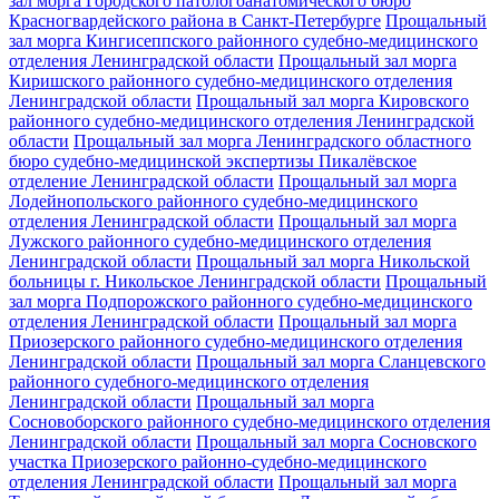
зал морга Городского патологоанатомического бюро
Красногвардейского района в Санкт-Петербурге
Прощальный
зал морга Кингисеппского районного судебно-медицинского
отделения Ленинградской области
Прощальный зал морга
Киришского районного судебно-медицинского отделения
Ленинградской области
Прощальный зал морга Кировского
районного судебно-медицинского отделения Ленинградской
области
Прощальный зал морга Ленинградского областного
бюро судебно-медицинской экспертизы Пикалёвское
отделение Ленинградской области
Прощальный зал морга
Лодейнопольского районного судебно-медицинского
отделения Ленинградской области
Прощальный зал морга
Лужского районного судебно-медицинского отделения
Ленинградской области
Прощальный зал морга Никольской
больницы г. Никольское Ленинградской области
Прощальный
зал морга Подпорожского районного судебно-медицинского
отделения Ленинградской области
Прощальный зал морга
Приозерского районного судебно-медицинского отделения
Ленинградской области
Прощальный зал морга Сланцевского
районного судебного-медицинского отделения
Ленинградской области
Прощальный зал морга
Сосновоборского районного судебно-медицинского отделения
Ленинградской области
Прощальный зал морга Сосновского
участка Приозерского районно-судебно-медицинского
отделения Ленинградской области
Прощальный зал морга