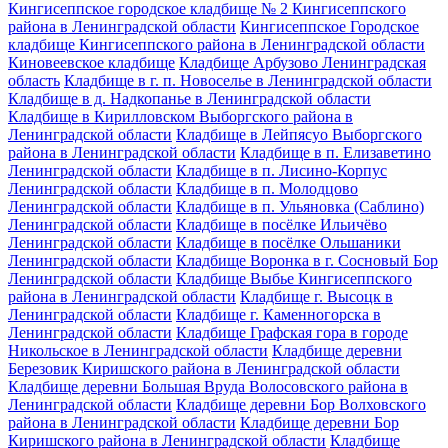
Кингисеппское городское кладбище № 2 Кингисеппского
района в Ленинградской области
Кингисеппское Городское
кладбище Кингисеппского района в Ленинградской области
Киновеевское кладбище
Кладбище Арбузово Ленинградская
область
Кладбище в г. п. Новоселье в Ленинградской области
Кладбище в д. Надкопанье в Ленинградской области
Кладбище в Кирилловском Выборгского района в
Ленинградской области
Кладбище в Лейпясуо Выборгского
района в Ленинградской области
Кладбище в п. Елизаветино
Ленинградской области
Кладбище в п. Лисино-Корпус
Ленинградской области
Кладбище в п. Молодцово
Ленинградской области
Кладбище в п. Ульяновка (Саблино)
Ленинградской области
Кладбище в посёлке Ильичёво
Ленинградской области
Кладбище в посёлке Ольшаники
Ленинградской области
Кладбище Воронка в г. Сосновый Бор
Ленинградской области
Кладбище Выбье Кингисеппского
района в Ленинградской области
Кладбище г. Высоцк в
Ленинградской области
Кладбище г. Каменногорска в
Ленинградской области
Кладбище Графская гора в городе
Никольское в Ленинградской области
Кладбище деревни
Березовик Киришского района в Ленинградской области
Кладбище деревни Большая Вруда Волосовского района в
Ленинградской области
Кладбище деревни Бор Волховского
района в Ленинградской области
Кладбище деревни Бор
Киришского района в Ленинградской области
Кладбище