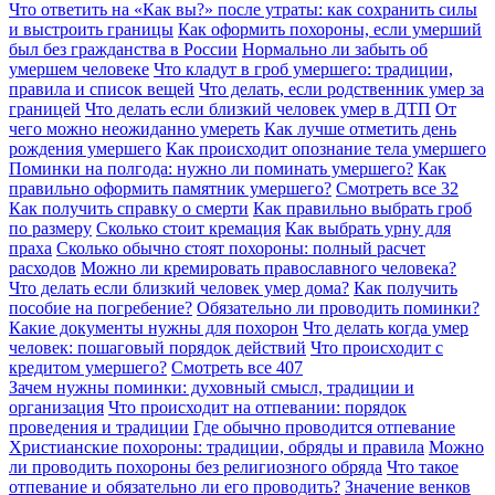
Что ответить на «Как вы?» после утраты: как сохранить силы
и выстроить границы
Как оформить похороны, если умерший
был без гражданства в России
Нормально ли забыть об
умершем человеке
Что кладут в гроб умершего: традиции,
правила и список вещей
Что делать, если родственник умер за
границей
Что делать если близкий человек умер в ДТП
От
чего можно неожиданно умереть
Как лучше отметить день
рождения умершего
Как происходит опознание тела умершего
Поминки на полгода: нужно ли поминать умершего?
Как
правильно оформить памятник умершего?
Смотреть все
32
Как получить справку о смерти
Как правильно выбрать гроб
по размеру
Сколько стоит кремация
Как выбрать урну для
праха
Сколько обычно стоят похороны: полный расчет
расходов
Можно ли кремировать православного человека?
Что делать если близкий человек умер дома?
Как получить
пособие на погребение?
Обязательно ли проводить поминки?
Какие документы нужны для похорон
Что делать когда умер
человек: пошаговый порядок действий
Что происходит с
кредитом умершего?
Смотреть все
407
Зачем нужны поминки: духовный смысл, традиции и
организация
Что происходит на отпевании: порядок
проведения и традиции
Где обычно проводится отпевание
Христианские похороны: традиции, обряды и правила
Можно
ли проводить похороны без религиозного обряда
Что такое
отпевание и обязательно ли его проводить?
Значение венков