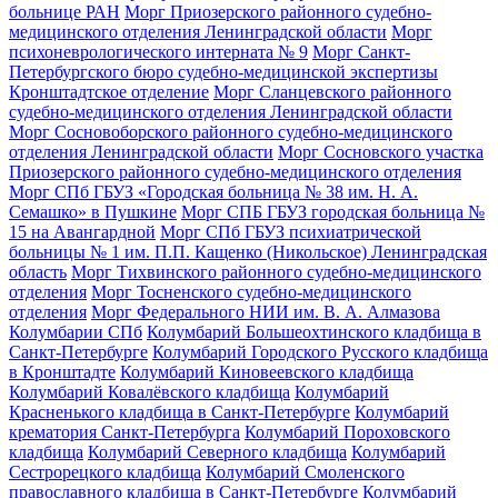
больнице РАН
Морг Приозерского районного судебно-
медицинского отделения Ленинградской области
Морг
психоневрологического интерната № 9
Морг Санкт-
Петербургского бюро судебно-медицинской экспертизы
Кронштадтское отделение
Морг Сланцевского районного
судебно-медицинского отделения Ленинградской области
Морг Сосновоборского районного судебно-медицинского
отделения Ленинградской области
Морг Сосновского участка
Приозерского районного судебно-медицинского отделения
Морг СПб ГБУЗ «Городская больница № 38 им. Н. А.
Семашко» в Пушкине
Морг СПБ ГБУЗ городская больница №
15 на Авангардной
Морг СПб ГБУЗ психиатрической
больницы № 1 им. П.П. Кащенко (Никольское) Ленинградская
область
Морг Тихвинского районного судебно-медицинского
отделения
Морг Тосненского судебно-медицинского
отделения
Морг Федерального НИИ им. В. А. Алмазова
Колумбарии СПб
Колумбарий Большеохтинского кладбища в
Санкт-Петербурге
Колумбарий Городского Русского кладбища
в Кронштадте
Колумбарий Киновеевского кладбища
Колумбарий Ковалёвского кладбища
Колумбарий
Красненького кладбища в Санкт-Петербурге
Колумбарий
крематория Cанкт-Петербурга
Колумбарий Пороховского
кладбища
Колумбарий Северного кладбища
Колумбарий
Сестрорецкого кладбища
Колумбарий Смоленского
православного кладбища в Санкт-Петербурге
Колумбарий