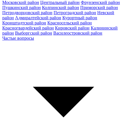
Московский район
Центральный район
Фрунзенский район
Пушкинский район
Колпинский район
Приморский район
Петродворцовский район
Петроградский район
Невский
район
Адмиралтейский район
Курортный район
Кронштадтский район
Красносельский район
Красногвардейский район
Кировский район
Калининский
район
Выборгский район
Василеостровский район
Частые вопросы