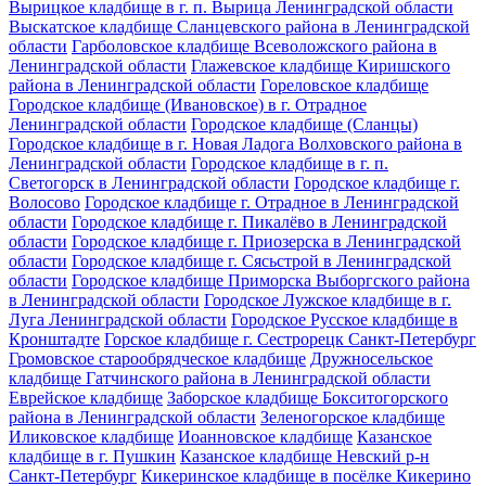
Вырицкое кладбище в г. п. Вырица Ленинградской области
Выскатское кладбище Сланцевского района в Ленинградской
области
Гарболовское кладбище Всеволожского района в
Ленинградской области
Глажевское кладбище Киришского
района в Ленинградской области
Гореловское кладбище
Городское кладбище (Ивановское) в г. Отрадное
Ленинградской области
Городское кладбище (Сланцы)
Городское кладбище в г. Новая Ладога Волховского района в
Ленинградской области
Городское кладбище в г. п.
Светогорск в Ленинградской области
Городское кладбище г.
Волосово
Городское кладбище г. Отрадное в Ленинградской
области
Городское кладбище г. Пикалёво в Ленинградской
области
Городское кладбище г. Приозерска в Ленинградской
области
Городское кладбище г. Сясьстрой в Ленинградской
области
Городское кладбище Приморска Выборгского района
в Ленинградской области
Городское Лужское кладбище в г.
Луга Ленинградской области
Городское Русское кладбище в
Кронштадте
Горское кладбище г. Сестрорецк Санкт-Петербург
Громовское старообрядческое кладбище
Дружносельское
кладбище Гатчинского района в Ленинградской области
Еврейское кладбище
Заборское кладбище Бокситогорского
района в Ленинградской области
Зеленогорское кладбище
Иликовское кладбище
Иоанновское кладбище
Казанское
кладбище в г. Пушкин
Казанское кладбище Невский р-н
Санкт-Петербург
Кикеринское кладбище в посёлке Кикерино