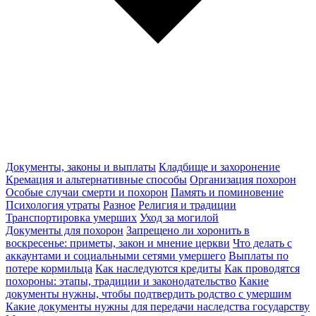
Документы, законы и выплаты
Кладбище и захоронение
Кремация и альтернативные способы
Организация похорон
Особые случаи смерти и похорон
Память и поминовение
Психология утраты
Разное
Религия и традиции
Транспортировка умерших
Уход за могилой
Документы для похорон
Запрещено ли хоронить в
воскресенье: приметы, закон и мнение церкви
Что делать с
аккаунтами и социальными сетями умершего
Выплаты по
потере кормильца
Как наследуются кредиты
Как проводятся
похороны: этапы, традиции и законодательство
Какие
документы нужны, чтобы подтвердить родство с умершим
Какие документы нужны для передачи наследства государству