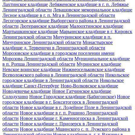
Лахтинское кладбище
Лебяженское кладбище в г. п. Лебяжье
Ленинградской области
Левашовское мемориальное кладбище
Лесное кладбище в г. п. Мга в Ленинградской области
Лесогорское кладбище Выборгского района в Ленинградской
области
Лютеранское кладбище
Малоохтинское кладбище
Мартышкинское кладбище
Марьинское кладбище в г. Кировск
Ленинградской области
Мичуринское кладбище в п.
Мичуринское Ленинградской области
Монастырское
кладбище д. Тервеничи в Ленинградской области
Морозовское кладбище в городском поселении имени
Морозова Ленинградской области
Муниципальное кладбище
в п. Ропша Ленинградской области
Муринское кладбище
Невское воинское кладбище
Нижнеосельковское кладбище
Всеволожского района в Ленинградской области
Никольское
городское кладбище в Ленинградской области
Никольское
кладбище Санкт-Петербург
Ново-Волковское кладбище
Новодевичье кладбище
Новое Гатчинское кладбище
Солодухино
Новое Городское кладбище (Бабигонское)
Новое
городское кладбище в г. Бокситогорск в Ленинградской
области
Новое кладбище в г. Лодейное Поле в Ленинградской
области
Новое кладбище в г. п. Рощино Ленинградской
области
Новое кладбище г. Каменногорска в Ленинградской
области
Новое кладбище г. Приозерск в Ленинградской
области
Новое кладбище Мшинского с. п. Лужского района в
Ленинградской области
Новое кладбище п. г. т. Важины в