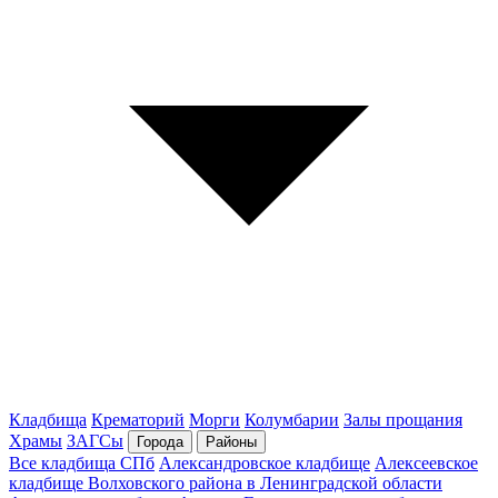
Кладбища
Крематорий
Морги
Колумбарии
Залы прощания
Храмы
ЗАГСы
Города
Районы
Все кладбища СПб
Александровское кладбище
Алексеевское
кладбище Волховского района в Ленинградской области