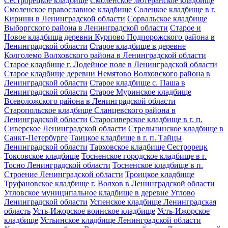
Сестрорецкое кладбище
Смоленское лютеранское кладбище
Смоленское православное кладбище
Солецкое кладбище в г.
Кириши в Ленинградской области
Сорвальское кладбище
Выборгского района в Ленинградской области
Старое и
Новое кладбища деревни Курпово Подпорожского района в
Ленинградской области
Старое кладбище в деревне
Колголемо Волховского района в Ленинградской области
Старое кладбище г. Лодейное поле в Ленинградской области
Старое кладбище деревни Немятово Волховского района в
Ленинградской области
Старое кладбище с. Паша в
Ленинградской области
Старое Муринское кладбище
Всеволожского района в Ленинградской области
Старопольское кладбище Сланцевского района в
Ленинградской области
Старосиверское кладбище в г. п.
Сиверское Ленинградской области
Стрельнинское кладбище в
Санкт-Петербурге
Таицкое кладбище в г. п. Тайцы
Ленинградской области
Тарховское кладбище Сестрорецк
Токсовское кладбище
Тосненское городское кладбище в г.
Тосно Ленинградской области
Тосненское кладбище в п.
Строение Ленинградской области
Троицкое кладбище
Труфановское кладбище г. Волхов в Ленинградской области
Угловское муниципальное кладбище в деревне Углово
Ленинградской области
Успенское кладбище Ленинградская
область
Усть-Ижорское воинское кладбище
Усть-Ижорское
кладбище
Устьинское кладбище Ленинградской области