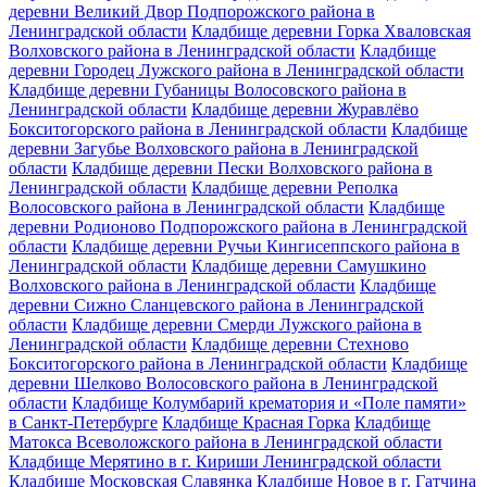
деревни Великий Двор Подпорожского района в
Ленинградской области
Кладбище деревни Горка Хваловская
Волховского района в Ленинградской области
Кладбище
деревни Городец Лужского района в Ленинградской области
Кладбище деревни Губаницы Волосовского района в
Ленинградской области
Кладбище деревни Журавлёво
Бокситогорского района в Ленинградской области
Кладбище
деревни Загубье Волховского района в Ленинградской
области
Кладбище деревни Пески Волховского района в
Ленинградской области
Кладбище деревни Реполка
Волосовского района в Ленинградской области
Кладбище
деревни Родионово Подпорожского района в Ленинградской
области
Кладбище деревни Ручьи Кингисеппского района в
Ленинградской области
Кладбище деревни Самушкино
Волховского района в Ленинградской области
Кладбище
деревни Сижно Сланцевского района в Ленинградской
области
Кладбище деревни Смерди Лужского района в
Ленинградской области
Кладбище деревни Стехново
Бокситогорского района в Ленинградской области
Кладбище
деревни Шелково Волосовского района в Ленинградской
области
Кладбище Колумбарий крематория и «Поле памяти»
в Санкт-Петербурге
Кладбище Красная Горка
Кладбище
Матокса Всеволожского района в Ленинградской области
Кладбище Мерятино в г. Кириши Ленинградской области
Кладбище Московская Славянка
Кладбище Новое в г. Гатчина