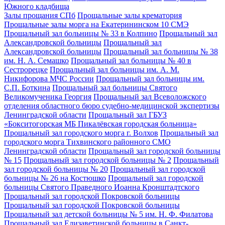
Южного кладбища
Залы прощания СПб
Прощальные залы крематория
Прощальные залы морга на Екатерининском 10 СМЭ
Прощальный зал больницы № 33 в Колпино
Прощальный зал
Александровской больницы
Прощальный зал
Александровской больницы
Прощальный зал больницы № 38
им. Н. А. Семашко
Прощальный зал больницы № 40 в
Сестрорецке
Прощальный зал больницы им. А. М.
Никифорова МЧС России
Прощальный зал больницы им.
С.П. Боткина
Прощальный зал больницы Святого
Великомученика Георгия
Прощальный зал Всеволожского
отделения областного бюро судебно-медицинской экспертизы
Ленинградской области
Прощальный зал ГБУЗ
«Бокситогорская МБ Пикалёвская городская больница»
Прощальный зал городского морга г. Волхов
Прощальный зал
городского морга Тихвинского районного СМО
Ленинградской области
Прощальный зал городской больницы
№ 15
Прощальный зал городской больницы № 2
Прощальный
зал городской больницы № 20
Прощальный зал городской
больницы № 26 на Костюшко
Прощальный зал городской
больницы Святого Праведного Иоанна Кронштадтского
Прощальный зал городской Покровской больницы
Прощальный зал городской Покровской больницы
Прощальный зал детской больницы № 5 им. Н. Ф. Филатова
Прощальный зал Елизаветинской больницы в Санкт-