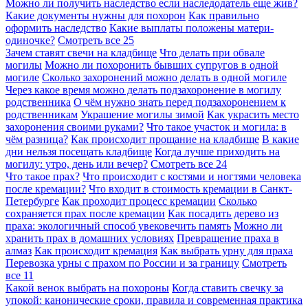
Можно ли получить наследство если наследодатель еще жив?
Какие документы нужны для похорон
Как правильно
оформить наследство
Какие выплаты положены матери-
одиночке?
Смотреть все
25
Зачем ставят свечи на кладбище
Что делать при обвале
могилы
Можно ли похоронить бывших супругов в одной
могиле
Сколько захоронений можно делать в одной могиле
Через какое время можно делать подзахоронение в могилу
родственника
О чём нужно знать перед подзахоронением к
родственникам
Украшение могилы зимой
Как украсить место
захоронения своими руками?
Что такое участок и могила: в
чём разница?
Как происходит прощание на кладбище
В какие
дни нельзя посещать кладбище
Когда лучше приходить на
могилу: утро, день или вечер?
Смотреть все
24
Что такое прах?
Что происходит с костями и ногтями человека
после кремации?
Что входит в стоимость кремации в Санкт-
Петербурге
Как проходит процесс кремации
Сколько
сохраняется прах после кремации
Как посадить дерево из
праха: экологичный способ увековечить память
Можно ли
хранить прах в домашних условиях
Превращение праха в
алмаз
Как происходит кремация
Как выбрать урну для праха
Перевозка урны с прахом по России и за границу
Смотреть
все
11
Какой венок выбрать на похороны
Когда ставить свечку за
упокой: канонические сроки, правила и современная практика