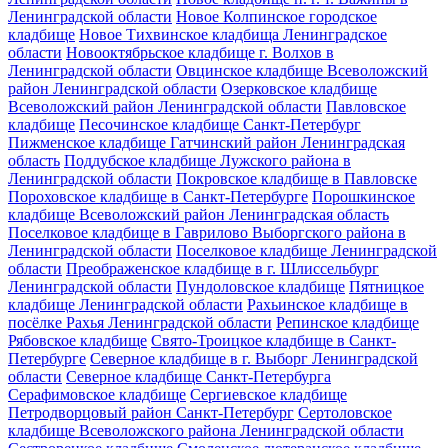
Ленинградской области
Новое Колпинское городское
кладбище
Новое Тихвинское кладбища Ленинградское
области
Новооктябрьское кладбище г. Волхов в
Ленинградской области
Овцинское кладбище Всеволожский
район Ленинградской области
Озерковское кладбище
Всеволожский район Ленинградской области
Павловское
кладбище
Песочинское кладбище Санкт-Петербург
Пижменское кладбище Гатчинский район Ленинградская
область
Поддубское кладбище Лужского района в
Ленинградской области
Покровское кладбище в Павловске
Пороховское кладбище в Санкт-Петербурге
Порошкинское
кладбище Всеволожский район Ленинградская область
Поселковое кладбище в Гаврилово Выборгского района в
Ленинградской области
Поселковое кладбище Ленинградской
области
Преображенское кладбище в г. Шлиссельбург
Ленинградской области
Пундоловское кладбище
Пятницкое
кладбище Ленинградской области
Рахьинское кладбище в
посёлке Рахья Ленинградской области
Репинское кладбище
Рябовское кладбище
Свято-Троицкое кладбище в Санкт-
Петербурге
Северное кладбище в г. Выборг Ленинградской
области
Северное кладбище Санкт-Петербурга
Серафимовское кладбище
Сергиевское кладбище
Петродворцовый район Санкт-Петербург
Сертоловское
кладбище Всеволожского района Ленинградской области