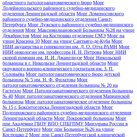
областного патологоанатомического бюро
Морг
Лодейнопольского районного судебно-медицинского
отделения Ленинградской области
Морг Ломоносовского
районного судебно-медицинского отделения Санкт-
Петербурга
Морг Лужского районного судебно-медицинского
отделения
Морг Максимилиановской Больницы №28 на улице
Декабристов
Морг на Костюшко отделение СМЭ
Морг на
улице Красина 10
Морг на улице Сантьяго-де-Куба
Морг
НИИ акушерства и гинекологии им. Д. О. Отта РАМН
Морг
НИИ онкологии им. профессора Н. Н. Петрова
Морг НИИ
скорой помощи им. И. И. Джанелидзе
Морг Никольской
больницы в г. Никольске Ленинградской области
Морг
окружного военно-клинического госпиталя им. З. П.
Соловьёва
Морг патологоанатомического бюро детской
больницы № 5 им. Н. Ф. Филатова
Морг
патологоанатомического отделения больницы № 20 на
Гастелло
Морг Патологоанатомического отделения больницы
№ 40
Морг патологоанатомического отделения Мариинской
больницы
Морг патологоанатомическое отделение больницы
№ 15 г. Бокситогорска Ленинградской области
Морг
Подпорожского районного судебно-медицинского отделения
Ленинградской области
Морг Покровской больницы
Морг
при Академии ГБОУ ВПО СПБГПМУ Минздрава России в
Санкт-Петербурге
Морг при Больнице №26 на улице
Костюшко 2
Морг при Санкт-Петербургской клинической