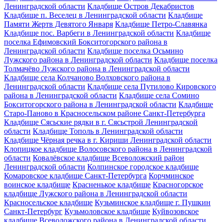
Ленинградской области
Кладбище Остров Декабристов
Кладбище п. Веселец в Ленинградской области
Кладбище
Памяти Жертв Девятого Января
Кладбище Петро-Славянка
Кладбище пос. Варбеги в Ленинградской области
Кладбище
поселка Ефимовский Бокситогорского района в
Ленинградской области
Кладбище поселка Осьмино
Лужского района в Ленинградской области
Кладбище поселка
Толмачёво Лужского района в Ленинградской области
Кладбище села Колчаново Волховского района в
Ленинградской области
Кладбище села Путилово Кировского
района в Ленинградской области
Кладбище села Сомино
Бокситогорского района в Ленинградской области
Кладбище
Старо-Паново в Красносельском районе Санкт-Петербурга
Кладбище Сясьские рядки в г. Сясьстрой Ленинградской
области
Кладбище Тополь в Ленинградской области
Кладбище Чёрная речка в г. Кириши Ленинградской области
Клопицкое кладбище Волосовского района в Ленинградской
области
Ковалёвское кладбище Всеволожский район
Ленинградской области
Колпинское городское кладбище
Комаровское кладбище Санкт-Петербурга
Корчминское
воинское кладбище
Красненькое кладбище
Красногорское
кладбище Лужского района в Ленинградской области
Красносельское кладбище
Кузьминское кладбище г. Пушкин
Санкт-Петербург
Кузьмоловское кладбище
Куйвозовское
кладбище Всеволожского района в Ленинградской области