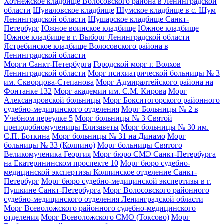
Хотнежское кладбище Волосовского района в Ленинградской
области
Шуваловское кладбище
Шумское кладбище в с. Шум
Ленинградской области
Шушарское кладбище Санкт-
Петербург
Южное воинское кладбище
Южное кладбище
Южное кладбище в г. Выборг Ленинградской области
Ястребинское кладбище Волосовского района в
Ленинградской области
Морги Санкт-Петербурга
Городской морг г. Волхов
Ленинградской области
Морг психиатрической больницы № 3
им. Скворцова-Степанова
Морг Адмиралтейского района на
Фонтанке 132
Морг академии им. С.М. Кирова
Морг
Александровской больницы
Морг Бокситогорского районного
судебно-медицинского отделения
Морг Больницы № 2 в
Учебном переулке 5
Морг больницы № 3 Святой
преподобномученицы Елизаветы
Морг больницы № 30 им.
С.П. Боткина
Морг больницы № 31 на Динамо
Морг
больницы № 33 (Колпино)
Морг больницы Святого
Великомученика Георгия
Морг бюро СМЭ Санкт-Петербурга
на Екатерининском проспекте 10
Морг бюро судебно-
медицинской экспертизы Колпинское отделение Санкт-
Петербург
Морг бюро судебно-медицинской экспертизы в г.
Пушкине Санкт-Петербурга
Морг Волосовского районного
судебно-медицинского отделения Ленинградской области
Морг Всеволожского районного судебно-медицинского
отделения
Морг Всеволожского СМО (Токсово)
Морг