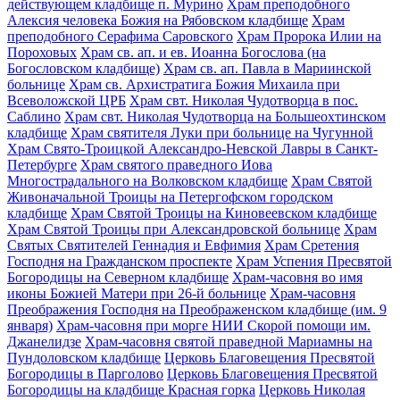
действующем кладбище п. Мурино
Храм преподобного
Алексия человека Божия на Рябовском кладбище
Храм
преподобного Серафима Саровского
Храм Пророка Илии на
Пороховых
Храм св. ап. и ев. Иоанна Богослова (на
Богословском кладбище)
Храм св. ап. Павла в Мариинской
больнице
Храм св. Архистратига Божия Михаила при
Всеволожской ЦРБ
Храм свт. Николая Чудотворца в пос.
Саблино
Храм свт. Николая Чудотворца на Большеохтинском
кладбище
Храм святителя Луки при больнице на Чугунной
Храм Свято-Троицкой Александро-Невской Лавры в Санкт-
Петербурге
Храм святого праведного Иова
Многострадального на Волковском кладбище
Храм Святой
Живоначальной Троицы на Петергофском городском
кладбище
Храм Святой Троицы на Киновеевском кладбище
Храм Святой Троицы при Александровской больнице
Храм
Святых Святителей Геннадия и Евфимия
Храм Сретения
Господня на Гражданском проспекте
Храм Успения Пресвятой
Богородицы на Северном кладбище
Храм-часовня во имя
иконы Божией Матери при 26-й больнице
Храм-часовня
Преображения Господня на Преображенском кладбище (им. 9
января)
Храм-часовня при морге НИИ Скорой помощи им.
Джанелидзе
Храм-часовня святой праведной Мариамны на
Пундоловском кладбище
Церковь Благовещения Пресвятой
Богородицы в Парголово
Церковь Благовещения Пресвятой
Богородицы на кладбище Красная горка
Церковь Николая