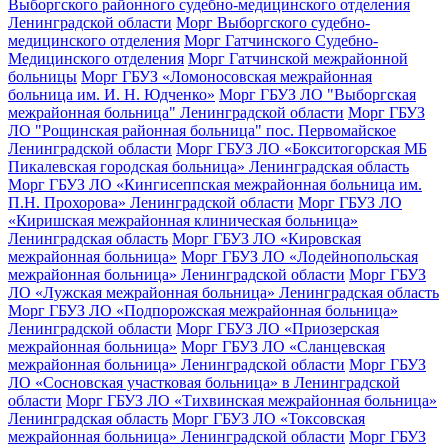
Выборгского районного судебно-медицинского отделения
Ленинградской области
Морг Выборгского судебно-
медицинского отделения
Морг Гатчинского Судебно-
Медицинского отделения
Морг Гатчинской межрайонной
больницы
Морг ГБУЗ «Ломоносовская межрайонная
больница им. И. Н. Юдченко»
Морг ГБУЗ ЛО "Выборгская
межрайонная больница" Ленинградской области
Морг ГБУЗ
ЛО "Рощинская районная больница" пос. Первомайское
Ленинградской области
Морг ГБУЗ ЛО «Бокситогорская МБ
Пикалевская городская больница» Ленинградская область
Морг ГБУЗ ЛО «Кингисеппская межрайонная больница им.
П.Н. Прохорова» Ленинградской области
Морг ГБУЗ ЛО
«Киришская межрайонная клиническая больница»
Ленинградская область
Морг ГБУЗ ЛО «Кировская
межрайонная больница»
Морг ГБУЗ ЛО «Лодейнопольская
межрайонная больница» Ленинградской области
Морг ГБУЗ
ЛО «Лужская межрайонная больница» Ленинградская область
Морг ГБУЗ ЛО «Подпорожская межрайонная больница»
Ленинградской области
Морг ГБУЗ ЛО «Приозерская
межрайонная больница»
Морг ГБУЗ ЛО «Сланцевская
межрайонная больница» Ленинградской области
Морг ГБУЗ
ЛО «Сосновская участковая больница» в Ленинградской
области
Морг ГБУЗ ЛО «Тихвинская межрайонная больница»
Ленинградская область
Морг ГБУЗ ЛО «Токсовская
межрайонная больница» Ленинградской области
Морг ГБУЗ