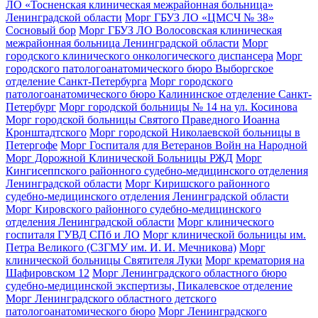
ЛО «Тосненская клиническая межрайонная больница»
Ленинградской области
Морг ГБУЗ ЛО «ЦМСЧ № 38»
Сосновый бор
Морг ГБУЗ ЛО Волосовская клиническая
межрайонная больница Ленинградской области
Морг
городского клинического онкологического диспансера
Морг
городского патологоанатомического бюро Выборгское
отделение Санкт-Петербурга
Морг городского
патологоанатомического бюро Калининское отделение Санкт-
Петербург
Морг городской больницы № 14 на ул. Косинова
Морг городской больницы Святого Праведного Иоанна
Кронштадтского
Морг городской Николаевской больницы в
Петергофе
Морг Госпиталя для Ветеранов Войн на Народной
Морг Дорожной Клинической Больницы РЖД
Морг
Кингисеппского районного судебно-медицинского отделения
Ленинградской области
Морг Киришского районного
судебно-медицинского отделения Ленинградской области
Морг Кировского районного судебно-медицинского
отделения Ленинградской области
Морг клинического
госпиталя ГУВД СПб и ЛО
Морг клинической больницы им.
Петра Великого (СЗГМУ им. И. И. Мечникова)
Морг
клинической больницы Святителя Луки
Морг крематория на
Шафировском 12
Морг Ленинградского областного бюро
судебно-медицинской экспертизы, Пикалевское отделение
Морг Ленинградского областного детского
патологоанатомического бюро
Морг Ленинградского