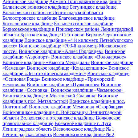
Аннинское кладбище
Армяно-Григорианское кладбище
Балканское воинское кладбище
Бегуницкое кладбище
Волосовского района в Ленинградской области
Белоостровское кладбище
Благовещенское кладбище
Богословское кладбище
Большеохтинское кладбище
Борисовское кладбище в Приозерском районе Ленинградской
области
Братское кладбище Сертолово
Верхне-Черкасовское
кладбище
Воинское кладбище «4-й километр Петербургского
шоссе»
Воинское кладбище «703-й километр Московского
шоссе»
Воинское кладбище «Аллея Гордовцев»
Воинское
кладбище «Аэропорт»
Воинское кладбище «Володарское»
Воинское кладбище «Высота Меридиан»
Воинское кладбище
«Каменка»
Воинское кладбище «Кондакопшино»
Воинское
кладбище «Лесотехническая академия»
Воинское кладбище
«Осиновая Роща»
Воинское кладбище «Приморский
мемориал»
Воинское кладбище «Пулковское»
Воинское
кладбище «Сосновка»
Воинское кладбище «Чесменское»
Воинское кладбище в Московской Славянке
Воинское
кладбище в пос. Металлострой
Воинское кладбище в пос.
Понтонный
Воинское кладбище Мемориал «Скорбящая»
Войсковицкое кладбище п. Войсковицы Ленинградской
области
Волковское лютеранское кладбище
Волковское
православное кладбище
Врёвское кладбище г. Луга
Ленинградская область
Всеволожское кладбище № 1
Ленинградская область
Всеволожское кладбище № 2