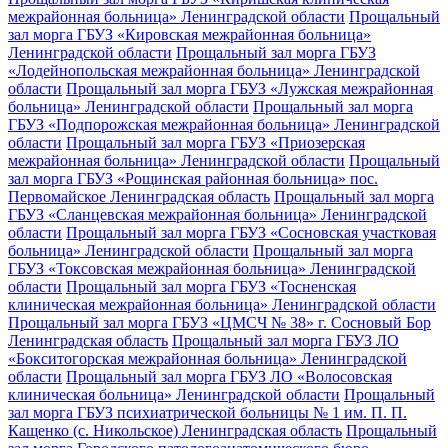
межрайонная больница» Ленинградской области
Прощальный
зал морга ГБУЗ «Кировская межрайонная больница»
Ленинградской области
Прощальный зал морга ГБУЗ
«Лодейнопольская межрайонная больница» Ленинградской
области
Прощальный зал морга ГБУЗ «Лужская межрайонная
больница» Ленинградской области
Прощальный зал морга
ГБУЗ «Подпорожская межрайонная больница» Ленинградской
области
Прощальный зал морга ГБУЗ «Приозерская
межрайонная больница» Ленинградской области
Прощальный
зал морга ГБУЗ «Рощинская районная больница» пос.
Первомайское Ленинградская область
Прощальный зал морга
ГБУЗ «Сланцевская межрайонная больница» Ленинградской
области
Прощальный зал морга ГБУЗ «Сосновская участковая
больница» Ленинградской области
Прощальный зал морга
ГБУЗ «Токсовская межрайонная больница» Ленинградской
области
Прощальный зал морга ГБУЗ «Тосненская
клиническая межрайонная больница» Ленинградской области
Прощальный зал морга ГБУЗ «ЦМСЧ № 38» г. Сосновый Бор
Ленинградская область
Прощальный зал морга ГБУЗ ЛО
«Бокситогорская межрайонная больница» Ленинградской
области
Прощальный зал морга ГБУЗ ЛО «Волосовская
клиническая больница» Ленинградской области
Прощальный
зал морга ГБУЗ психиатрической больницы № 1 им. П. П.
Кащенко (с. Никольское) Ленинградская область
Прощальный