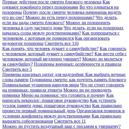
Первые действия после смерти близкого человека
Как
одевают покойного перед похоронами
Во что одеваться на
похороны
Почему после смерти человека начинаешь видеть
его во сне?
Можно ли есть перед похоронами?
Что делать,
если вы рады смерти близкого?
Можно ли похоронить
человека в саду частного дома
Что делать, если на похоронах
началась ссора между родственниками?
Как попрощаться с
человеком, с которым не помирился
Как организовать
недорогие похороны
Смотреть все
110
Как понять, что человек думает о самоубийстве?
Как говорить
с человеком, который думает о самоубийстве?
Как вести себя с
человеком, который медленно умирает?
Можно ли молиться
за самоубийцу?
Похороны военных: особенности и правила
Смотреть все
5
Примеры красивых цитат для надгробия: Как выбрать вечные
слова памяти
Годовщина смерти: как почтить память близкого
Поминальные угощения народов мира
Что не стоит говорить
на поминках: правила этикета
Можно ли не проводить
поминки
Меню на поминки: что готовить и почему
Как
написать некролог: пошаговое руководство
Как устроить
уголок памяти дома: пошаговое руководство
Как правильно
провести первый поминальный день
Организация поминок в
условиях конфликта между родственниками
Как правильно
выразить соболезнования
Смотреть все
11
Можно ли пустить воздушный шар с письмом к умершему?