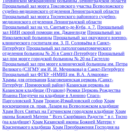
Тихвинской межрайонной больницы Ленинградской области
Прощальный зал морга Токсовского участка Всеволожского
судебно-медицинского отделения Ленинградской области
Прощальный зал морга Тосненского районного судебно-
медицинского отделения Ленинградской области
Прощальный зал на ул. Сантьяго-де-Куба, д. 7.
Прощальный
зал НИИ скорой помощи им. Джанелидзе
Прощальный зал
Николаевской больницы
Прощальный зал окружного военно-
клинического госпиталя им. З. П. Соловьёва в Санкт-
Петербурге
Прощальный зал патологоанатомического
отделения больницы № 26 в Санкт-Петербурге
Прощальный
зал при морге городской больницы № 20 на Гастелло
Прощальный зал при морге клинической больницы им. Петра
Великого (СЗГМУ им И. И. Мечникова) в Санкт-Петербурге
Прощальный зал ФГБУ «НМИЦ им. В.А. Алмазова»
Храмы для отпевания
Благовещенская церковь (Санкт-
Петербург, Приморский район)
Казанская церковь на
Казанском кладбище (Пушкин)
Рюмки Церковь Рождества
Иоанна Предтечи на кладбище в Аннино
Спасо-
Парголовский Храм
Троице-Измайловский собор
Храм
воскрешения св. прав. Лазаря на Всеволожском кладбище
Храм Всех Святых на Гатчинском городском кладбище
Храм
иконы Божией Матери " Всех Скорбящих Радости " в г. Тосно
(на кладбище)
Храм Казанской иконы Божией Матери у
Красненького кладбища
Храм Преображения Господня на