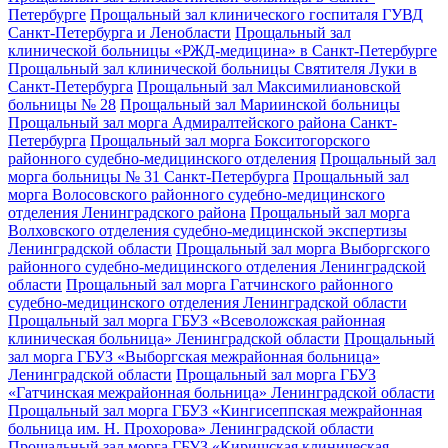
Петербурге
Прощальный зал клинического госпиталя ГУВД
Санкт-Петербурга и Ленобласти
Прощальный зал
клинической больницы «РЖД-медицина» в Санкт-Петербурге
Прощальный зал клинической больницы Святителя Луки в
Санкт-Петербурга
Прощальный зал Максимилиановской
больницы № 28
Прощальный зал Мариинской больницы
Прощальный зал морга Адмиралтейского района Санкт-
Петербурга
Прощальный зал морга Бокситогорского
районного судебно-медицинского отделения
Прощальный зал
морга больницы № 31 Санкт-Петербурга
Прощальный зал
морга Волосовского районного судебно-медицинского
отделения Ленинградского района
Прощальный зал морга
Волховского отделения судебно-медицинской экспертизы
Ленинградской области
Прощальный зал морга Выборгского
районного судебно-медицинского отделения Ленинградской
области
Прощальный зал морга Гатчинского районного
судебно-медицинского отделения Ленинградской области
Прощальный зал морга ГБУЗ «Всеволожская районная
клиническая больница» Ленинградской области
Прощальный
зал морга ГБУЗ «Выборгская межрайонная больница»
Ленинградской области
Прощальный зал морга ГБУЗ
«Гатчинская межрайонная больница» Ленинградской области
Прощальный зал морга ГБУЗ «Кингисеппская межрайонная
больница им. Н. Прохорова» Ленинградской области
Прощальный зал морга ГБУЗ «Киришская клиническая