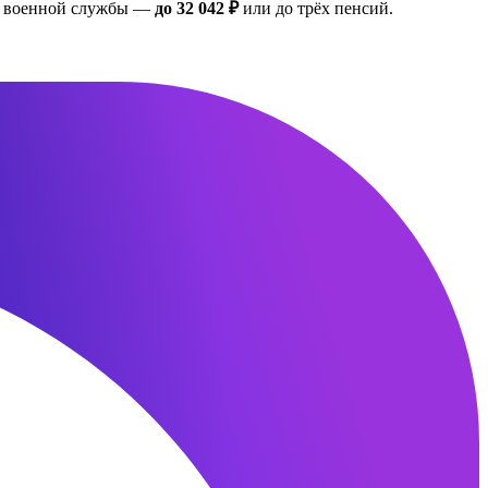
ан военной службы —
до 32 042 ₽
или до трёх пенсий.