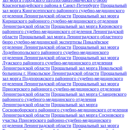
зал морга Городского патологоанатомического бюро
Красногвардейского района в Санкт-Петербурге
Прощальный
зал морга Кингисеппского районного судебно-медицинского
отделения Ленинградской области
Прощальный зал морга
Киришского районного судебно-медицинского отделения
Ленинградской области
Прощальный зал морга Кировского
районного судебно-медицинского отделения Ленинградской
области
Прощальный зал морга Ленинградского областного
бюро судебно-медицинской экспертизы Пикалёвское
отделение Ленинградской области
Прощальный зал морга
Лодейнопольского районного судебно-медицинского
отделения Ленинградской области
Прощальный зал морга
Лужского районного судебно-медицинского отделения
Ленинградской области
Прощальный зал морга Никольской
больницы г. Никольское Ленинградской области
Прощальный
зал морга Подпорожского районного судебно-медицинского
отделения Ленинградской области
Прощальный зал морга
Приозерского районного судебно-медицинского отделения
Ленинградской области
Прощальный зал морга Сланцевского
районного судебного-медицинского отделения
Ленинградской области
Прощальный зал морга
Сосновоборского районного судебно-медицинского отделения
Ленинградской области
Прощальный зал морга Сосновского
участка Приозерского районно-судебно-медицинского
отделения Ленинградской области
Прощальный зал морга