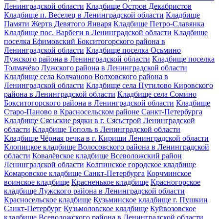
Ленинградской области
Кладбище Остров Декабристов
Кладбище п. Веселец в Ленинградской области
Кладбище
Памяти Жертв Девятого Января
Кладбище Петро-Славянка
Кладбище пос. Варбеги в Ленинградской области
Кладбище
поселка Ефимовский Бокситогорского района в
Ленинградской области
Кладбище поселка Осьмино
Лужского района в Ленинградской области
Кладбище поселка
Толмачёво Лужского района в Ленинградской области
Кладбище села Колчаново Волховского района в
Ленинградской области
Кладбище села Путилово Кировского
района в Ленинградской области
Кладбище села Сомино
Бокситогорского района в Ленинградской области
Кладбище
Старо-Паново в Красносельском районе Санкт-Петербурга
Кладбище Сясьские рядки в г. Сясьстрой Ленинградской
области
Кладбище Тополь в Ленинградской области
Кладбище Чёрная речка в г. Кириши Ленинградской области
Клопицкое кладбище Волосовского района в Ленинградской
области
Ковалёвское кладбище Всеволожский район
Ленинградской области
Колпинское городское кладбище
Комаровское кладбище Санкт-Петербурга
Корчминское
воинское кладбище
Красненькое кладбище
Красногорское
кладбище Лужского района в Ленинградской области
Красносельское кладбище
Кузьминское кладбище г. Пушкин
Санкт-Петербург
Кузьмоловское кладбище
Куйвозовское
кладбище Всеволожского района в Ленинградской области