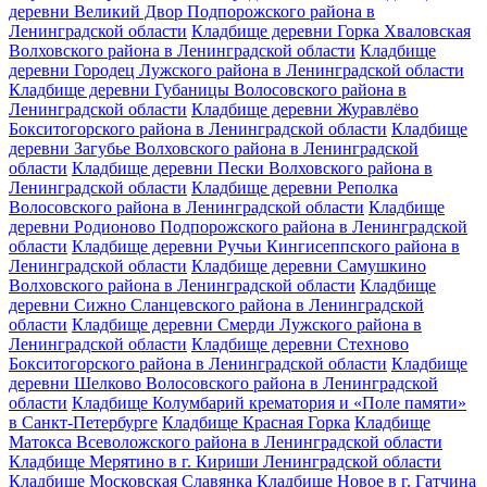
деревни Великий Двор Подпорожского района в
Ленинградской области
Кладбище деревни Горка Хваловская
Волховского района в Ленинградской области
Кладбище
деревни Городец Лужского района в Ленинградской области
Кладбище деревни Губаницы Волосовского района в
Ленинградской области
Кладбище деревни Журавлёво
Бокситогорского района в Ленинградской области
Кладбище
деревни Загубье Волховского района в Ленинградской
области
Кладбище деревни Пески Волховского района в
Ленинградской области
Кладбище деревни Реполка
Волосовского района в Ленинградской области
Кладбище
деревни Родионово Подпорожского района в Ленинградской
области
Кладбище деревни Ручьи Кингисеппского района в
Ленинградской области
Кладбище деревни Самушкино
Волховского района в Ленинградской области
Кладбище
деревни Сижно Сланцевского района в Ленинградской
области
Кладбище деревни Смерди Лужского района в
Ленинградской области
Кладбище деревни Стехново
Бокситогорского района в Ленинградской области
Кладбище
деревни Шелково Волосовского района в Ленинградской
области
Кладбище Колумбарий крематория и «Поле памяти»
в Санкт-Петербурге
Кладбище Красная Горка
Кладбище
Матокса Всеволожского района в Ленинградской области
Кладбище Мерятино в г. Кириши Ленинградской области
Кладбище Московская Славянка
Кладбище Новое в г. Гатчина