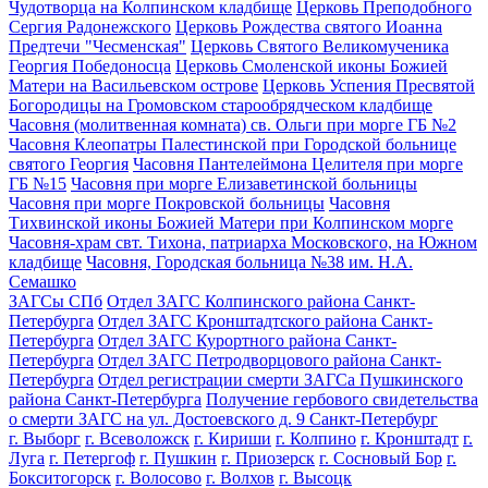
Чудотворца на Колпинском кладбище
Церковь Преподобного
Сергия Радонежского
Церковь Рождества святого Иоанна
Предтечи "Чесменская"
Церковь Святого Великомученика
Георгия Победоносца
Церковь Смоленской иконы Божией
Матери на Васильевском острове
Церковь Успения Пресвятой
Богородицы на Громовском старообрядческом кладбище
Часовня (молитвенная комната) св. Ольги при морге ГБ №2
Часовня Клеопатры Палестинской при Городской больнице
святого Георгия
Часовня Пантелеймона Целителя при морге
ГБ №15
Часовня при морге Елизаветинской больницы
Часовня при морге Покровской больницы
Часовня
Тихвинской иконы Божией Матери при Колпинском морге
Часовня-храм свт. Тихона, патриарха Московского, на Южном
кладбище
Часовня, Городская больница №38 им. Н.А.
Семашко
ЗАГСы СПб
Отдел ЗАГС Колпинского района Санкт-
Петербурга
Отдел ЗАГС Кронштадтского района Санкт-
Петербурга
Отдел ЗАГС Курортного района Санкт-
Петербурга
Отдел ЗАГС Петродворцового района Санкт-
Петербурга
Отдел регистрации смерти ЗАГСа Пушкинского
района Санкт-Петербурга
Получение гербового свидетельства
о смерти ЗАГС на ул. Достоевского д. 9 Санкт-Петербург
г. Выборг
г. Всеволожск
г. Кириши
г. Колпино
г. Кронштадт
г.
Луга
г. Петергоф
г. Пушкин
г. Приозерск
г. Сосновый Бор
г.
Бокситогорск
г. Волосово
г. Волхов
г. Высоцк