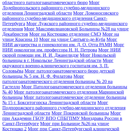
областного патологоанатомического бюро
Морг
Лодейнопольского районного судебно-медицинского
отделения Ленинградской области
Морг Ломоносовского
районного судебно-медицинского отделения Санкт-
Петербурга
Морг Лужского районного судебно-медицинского
отделения
Морг Максимилиановской Больницы №28 на улице
Декабристов
Морг на Костюшко отделение СМЭ
Морг на
улице Красина 10
Морг на улице Сантьяго-де-Куба
Морг
НИИ акушерства и гинекологии им. Д. О. Отта РАМН
Морг
НИИ онкологии им. профессора Н. Н. Петрова
Морг НИИ
скорой помощи им. И. И. Джанелидзе
Морг Никольской
больницы в г. Никольске Ленинградской области
Морг
окружного военно-клинического госпиталя им. З. П.
Соловьёва
Морг патологоанатомического бюро детской
больницы № 5 им. Н. Ф. Филатова
Морг
патологоанатомического отделения больницы № 20 на
Гастелло
Морг Патологоанатомического отделения больницы
№ 40
Морг патологоанатомического отделения Мариинской
больницы
Морг патологоанатомическое отделение больницы
№ 15 г. Бокситогорска Ленинградской области
Морг
Подпорожского районного судебно-медицинского отделения
Ленинградской области
Морг Покровской больницы
Морг
при Академии ГБОУ ВПО СПБГПМУ Минздрава России в
Санкт-Петербурге
Морг при Больнице №26 на улице
Костюшко 2
Морг при Санкт-Петербургской клинической