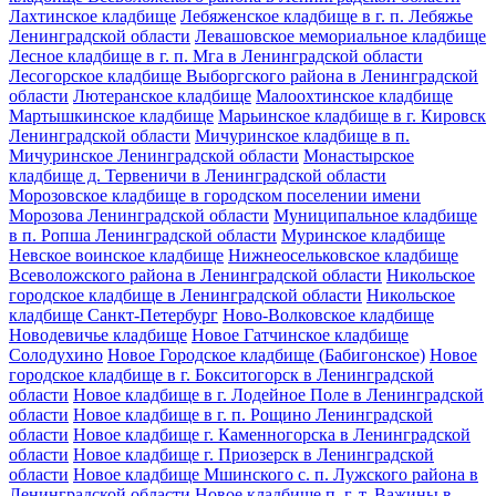
Лахтинское кладбище
Лебяженское кладбище в г. п. Лебяжье
Ленинградской области
Левашовское мемориальное кладбище
Лесное кладбище в г. п. Мга в Ленинградской области
Лесогорское кладбище Выборгского района в Ленинградской
области
Лютеранское кладбище
Малоохтинское кладбище
Мартышкинское кладбище
Марьинское кладбище в г. Кировск
Ленинградской области
Мичуринское кладбище в п.
Мичуринское Ленинградской области
Монастырское
кладбище д. Тервеничи в Ленинградской области
Морозовское кладбище в городском поселении имени
Морозова Ленинградской области
Муниципальное кладбище
в п. Ропша Ленинградской области
Муринское кладбище
Невское воинское кладбище
Нижнеосельковское кладбище
Всеволожского района в Ленинградской области
Никольское
городское кладбище в Ленинградской области
Никольское
кладбище Санкт-Петербург
Ново-Волковское кладбище
Новодевичье кладбище
Новое Гатчинское кладбище
Солодухино
Новое Городское кладбище (Бабигонское)
Новое
городское кладбище в г. Бокситогорск в Ленинградской
области
Новое кладбище в г. Лодейное Поле в Ленинградской
области
Новое кладбище в г. п. Рощино Ленинградской
области
Новое кладбище г. Каменногорска в Ленинградской
области
Новое кладбище г. Приозерск в Ленинградской
области
Новое кладбище Мшинского с. п. Лужского района в
Ленинградской области
Новое кладбище п. г. т. Важины в