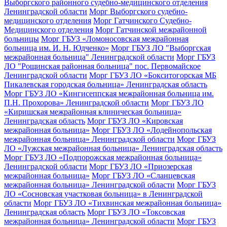
Выборгского районного судебно-медицинского отделения
Ленинградской области
Морг Выборгского судебно-
медицинского отделения
Морг Гатчинского Судебно-
Медицинского отделения
Морг Гатчинской межрайонной
больницы
Морг ГБУЗ «Ломоносовская межрайонная
больница им. И. Н. Юдченко»
Морг ГБУЗ ЛО "Выборгская
межрайонная больница" Ленинградской области
Морг ГБУЗ
ЛО "Рощинская районная больница" пос. Первомайское
Ленинградской области
Морг ГБУЗ ЛО «Бокситогорская МБ
Пикалевская городская больница» Ленинградская область
Морг ГБУЗ ЛО «Кингисеппская межрайонная больница им.
П.Н. Прохорова» Ленинградской области
Морг ГБУЗ ЛО
«Киришская межрайонная клиническая больница»
Ленинградская область
Морг ГБУЗ ЛО «Кировская
межрайонная больница»
Морг ГБУЗ ЛО «Лодейнопольская
межрайонная больница» Ленинградской области
Морг ГБУЗ
ЛО «Лужская межрайонная больница» Ленинградская область
Морг ГБУЗ ЛО «Подпорожская межрайонная больница»
Ленинградской области
Морг ГБУЗ ЛО «Приозерская
межрайонная больница»
Морг ГБУЗ ЛО «Сланцевская
межрайонная больница» Ленинградской области
Морг ГБУЗ
ЛО «Сосновская участковая больница» в Ленинградской
области
Морг ГБУЗ ЛО «Тихвинская межрайонная больница»
Ленинградская область
Морг ГБУЗ ЛО «Токсовская
межрайонная больница» Ленинградской области
Морг ГБУЗ