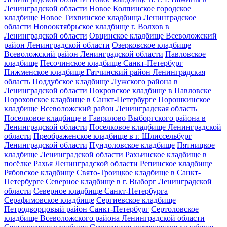
Ленинградской области
Новое Колпинское городское
кладбище
Новое Тихвинское кладбища Ленинградское
области
Новооктябрьское кладбище г. Волхов в
Ленинградской области
Овцинское кладбище Всеволожский
район Ленинградской области
Озерковское кладбище
Всеволожский район Ленинградской области
Павловское
кладбище
Песочинское кладбище Санкт-Петербург
Пижменское кладбище Гатчинский район Ленинградская
область
Поддубское кладбище Лужского района в
Ленинградской области
Покровское кладбище в Павловске
Пороховское кладбище в Санкт-Петербурге
Порошкинское
кладбище Всеволожский район Ленинградская область
Поселковое кладбище в Гаврилово Выборгского района в
Ленинградской области
Поселковое кладбище Ленинградской
области
Преображенское кладбище в г. Шлиссельбург
Ленинградской области
Пундоловское кладбище
Пятницкое
кладбище Ленинградской области
Рахьинское кладбище в
посёлке Рахья Ленинградской области
Репинское кладбище
Рябовское кладбище
Свято-Троицкое кладбище в Санкт-
Петербурге
Северное кладбище в г. Выборг Ленинградской
области
Северное кладбище Санкт-Петербурга
Серафимовское кладбище
Сергиевское кладбище
Петродворцовый район Санкт-Петербург
Сертоловское
кладбище Всеволожского района Ленинградской области