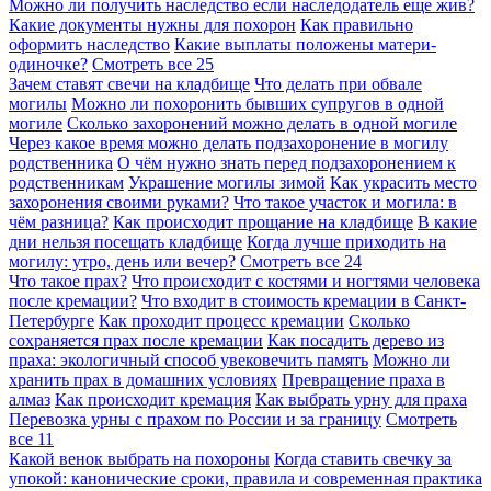
Можно ли получить наследство если наследодатель еще жив?
Какие документы нужны для похорон
Как правильно
оформить наследство
Какие выплаты положены матери-
одиночке?
Смотреть все
25
Зачем ставят свечи на кладбище
Что делать при обвале
могилы
Можно ли похоронить бывших супругов в одной
могиле
Сколько захоронений можно делать в одной могиле
Через какое время можно делать подзахоронение в могилу
родственника
О чём нужно знать перед подзахоронением к
родственникам
Украшение могилы зимой
Как украсить место
захоронения своими руками?
Что такое участок и могила: в
чём разница?
Как происходит прощание на кладбище
В какие
дни нельзя посещать кладбище
Когда лучше приходить на
могилу: утро, день или вечер?
Смотреть все
24
Что такое прах?
Что происходит с костями и ногтями человека
после кремации?
Что входит в стоимость кремации в Санкт-
Петербурге
Как проходит процесс кремации
Сколько
сохраняется прах после кремации
Как посадить дерево из
праха: экологичный способ увековечить память
Можно ли
хранить прах в домашних условиях
Превращение праха в
алмаз
Как происходит кремация
Как выбрать урну для праха
Перевозка урны с прахом по России и за границу
Смотреть
все
11
Какой венок выбрать на похороны
Когда ставить свечку за
упокой: канонические сроки, правила и современная практика