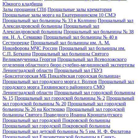
Южного кладбища
Залы прощания СПб
Прощальные залы крематория
Прощальные залы морга на Екатерининском 10 СМЭ
Прощальный зал больницы № 33 в Колпино
Прощальный зал
Александровской больницы
Прощальный зал
Александровской больницы
Прощальный зал больницы № 38
им. Н. А. Семашко
Прощальный зал больницы № 40 в
Сестрорецке
Прощальный зал больницы им. А. М.
Никифорова МЧС России
Прощальный зал больницы им.
С.П. Боткина
Прощальный зал больницы Святого
Великомученика Георгия
Прощальный зал Всеволожского
отделения областного бюро судебно-медицинской экспертизы
Ленинградской области
Прощальный зал ГБУЗ
«Бокситогорская МБ Пикалёвская городская больница»
Прощальный зал городского морга г. Волхов
Прощальный зал
городского морга Тихвинского районного СМО
Ленинградской области
Прощальный зал городской больницы
№ 15
Прощальный зал городской больницы № 2
Прощальный
зал городской больницы № 20
Прощальный зал городской
больницы № 26 на Костюшко
Прощальный зал городской
больницы Святого Праведного Иоанна Кронштадтского
Прощальный зал городской Покровской больницы
Прощальный зал городской Покровской больницы
Прощальный зал детской больницы № 5 им. Н. Ф. Филатова
Прощальный зал Елизаветинской больницы в Санкт-