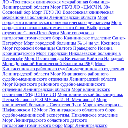
ЛО «Тосненская клиническая межрайонная больница»
Ленинградской области
Морг ГБУЗ ЛО «ЦМСЧ № 38»
Сосновый бор
Морг ГБУЗ ЛО Волосовская клиническая
межрайонная больница Ленинградской области
Морг
городского клинического онкологического диспансера
Морг
городского патологоанатомического бюро Выборгское
отделение Санкт-Петербурга
Морг городского
патологоанатомического бюро Калининское отделение Санкт-
Петербург
Морг городской больницы № 14 на ул. Косинова
Морг городской больницы Святого Праведного Иоанна
Кронштадтского
Морг городской Николаевской больницы в
Петергофе
Морг Госпиталя для Ветеранов Войн на Народной
Морг Дорожной Клинической Больницы РЖД
Морг
Кингисеппского районного судебно-медицинского отделения
Ленинградской области
Морг Киришского районного
судебно-медицинского отделения Ленинградской области
Морг Кировского районного судебно-медицинского
отделения Ленинградской области
Морг клинического
госпиталя ГУВД СПб и ЛО
Морг клинической больницы им.
Петра Великого (СЗГМУ им. И. И. Мечникова)
Морг
клинической больницы Святителя Луки
Морг крематория на
Шафировском 12
Морг Ленинградского областного бюро
судебно-медицинской экспертизы, Пикалевское отделение
Морг Ленинградского областного детского
патологоанатомического бюро
Морг Ленинградского