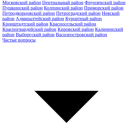
Московский район
Центральный район
Фрунзенский район
Пушкинский район
Колпинский район
Приморский район
Петродворцовский район
Петроградский район
Невский
район
Адмиралтейский район
Курортный район
Кронштадтский район
Красносельский район
Красногвардейский район
Кировский район
Калининский
район
Выборгский район
Василеостровский район
Частые вопросы