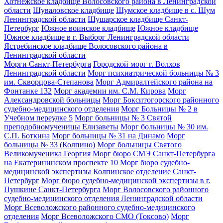
Хотнежское кладбище Волосовского района в Ленинградской
области
Шуваловское кладбище
Шумское кладбище в с. Шум
Ленинградской области
Шушарское кладбище Санкт-
Петербург
Южное воинское кладбище
Южное кладбище
Южное кладбище в г. Выборг Ленинградской области
Ястребинское кладбище Волосовского района в
Ленинградской области
Морги Санкт-Петербурга
Городской морг г. Волхов
Ленинградской области
Морг психиатрической больницы № 3
им. Скворцова-Степанова
Морг Адмиралтейского района на
Фонтанке 132
Морг академии им. С.М. Кирова
Морг
Александровской больницы
Морг Бокситогорского районного
судебно-медицинского отделения
Морг Больницы № 2 в
Учебном переулке 5
Морг больницы № 3 Святой
преподобномученицы Елизаветы
Морг больницы № 30 им.
С.П. Боткина
Морг больницы № 31 на Динамо
Морг
больницы № 33 (Колпино)
Морг больницы Святого
Великомученика Георгия
Морг бюро СМЭ Санкт-Петербурга
на Екатерининском проспекте 10
Морг бюро судебно-
медицинской экспертизы Колпинское отделение Санкт-
Петербург
Морг бюро судебно-медицинской экспертизы в г.
Пушкине Санкт-Петербурга
Морг Волосовского районного
судебно-медицинского отделения Ленинградской области
Морг Всеволожского районного судебно-медицинского
отделения
Морг Всеволожского СМО (Токсово)
Морг