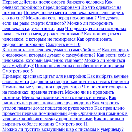
Первые действия после смерти близкого человека
Как
одевают покойного перед похоронами
Во что одеваться на
похороны
Почему после смерти человека начинаешь видеть
его во сне?
Можно ли есть перед похоронами?
Что делать,
если вы рады смерти близкого?
Можно ли похоронить
человека в саду частного дома
Что делать, если на похоронах
началась ссора между родственниками?
Как попрощаться с
человеком, с которым не помирился
Как организовать
недорогие похороны
Смотреть все
110
Как понять, что человек думает о самоубийстве?
Как говорить
с человеком, который думает о самоубийстве?
Как вести себя с
человеком, который медленно умирает?
Можно ли молиться
за самоубийцу?
Похороны военных: особенности и правила
Смотреть все
5
Примеры красивых цитат для надгробия: Как выбрать вечные
слова памяти
Годовщина смерти: как почтить память близкого
Поминальные угощения народов мира
Что не стоит говорить
на поминках: правила этикета
Можно ли не проводить
поминки
Меню на поминки: что готовить и почему
Как
написать некролог: пошаговое руководство
Как устроить
уголок памяти дома: пошаговое руководство
Как правильно
провести первый поминальный день
Организация поминок в
условиях конфликта между родственниками
Как правильно
выразить соболезнования
Смотреть все
11
Можно ли пустить воздушный шар с письмом к умершему?