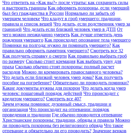
Что ответить на «Как вы?» после утраты: как сохранить силы
и выстроить границы
Как оформить похороны, если умерший
был без гражданства в России
Нормально ли забыть об
умершем человеке
Что кладут в гроб умершего: традиции,
правила и список вещей
Что делать, если родственник умер за
границей
Что делать если близкий человек умер в ДТП
От
чего можно неожиданно умереть
Как лучше отметить день
рождения умершего
Как происходит опознание тела умершего
Поминки на полгода: нужно ли поминать умершего?
Как
правильно оформить памятник умершего?
Смотреть все
32
Как получить справку о смерти
Как правильно выбрать гроб
по размеру
Сколько стоит кремация
Как выбрать урну для
праха
Сколько обычно стоят похороны: полный расчет
расходов
Можно ли кремировать православного человека?
Что делать если близкий человек умер дома?
Как получить
пособие на погребение?
Обязательно ли проводить поминки?
Какие документы нужны для похорон
Что делать когда умер
человек: пошаговый порядок действий
Что происходит с
кредитом умершего?
Смотреть все
407
Зачем нужны поминки: духовный смысл, традиции и
организация
Что происходит на отпевании: порядок
проведения и традиции
Где обычно проводится отпевание
Христианские похороны: традиции, обряды и правила
Можно
ли проводить похороны без религиозного обряда
Что такое
отпевание и обязательно ли его проводить?
Значение венков