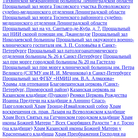
Тихвинской межрайонной больницы Ленинградской области
Прощальный зал морга Токсовского участка Всеволожского
судебно-медицинского отделения Ленинградской области
Прощальный зал морга Тосненского районного судебно-
медицинского отделения Ленинградской области
Прощальный зал на ул. Сантьяго-де-Куба, д. 7.
Прощальный
зал НИИ скорой помощи им. Джанелидзе
Прощальный зал
Николаевской больницы
Прощальный зал окружного военно-
клинического госпиталя им. З. П. Соловьёва в Санкт-
Петербурге
Прощальный зал патологоанатомического
отделения больницы № 26 в Санкт-Петербурге
Прощальный
зал при морге городской больницы № 20 на Гастелло
Прощальный зал при морге клинической больницы им. Петра
Великого (СЗГМУ им И. И. Мечникова) в Санкт-Петербурге
Прощальный зал ФГБУ «НМИЦ им. В.А. Алмазова»
Храмы для отпевания
Благовещенская церковь (Санкт-
Петербург, Приморский район)
Казанская церковь на
Казанском кладбище (Пушкин)
Рюмки Церковь Рождества
Иоанна Предтечи на кладбище в Аннино
Спасо-
Парголовский Храм
Троице-Измайловский собор
Храм
воскрешения св. прав. Лазаря на Всеволожском кладбище
Храм Всех Святых на Гатчинском городском кладбище
Храм
иконы Божией Матери " Всех Скорбящих Радости " в г. Тосно
(на кладбище)
Храм Казанской иконы Божией Матери у
Красненького кладбища
Храм Преображения Господня на