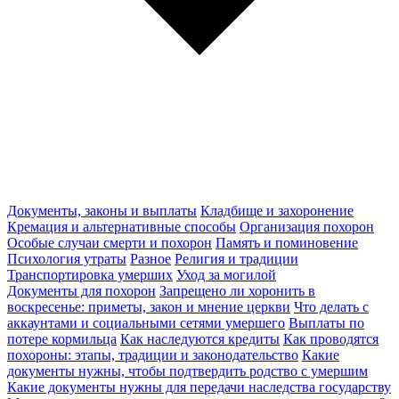
Документы, законы и выплаты
Кладбище и захоронение
Кремация и альтернативные способы
Организация похорон
Особые случаи смерти и похорон
Память и поминовение
Психология утраты
Разное
Религия и традиции
Транспортировка умерших
Уход за могилой
Документы для похорон
Запрещено ли хоронить в
воскресенье: приметы, закон и мнение церкви
Что делать с
аккаунтами и социальными сетями умершего
Выплаты по
потере кормильца
Как наследуются кредиты
Как проводятся
похороны: этапы, традиции и законодательство
Какие
документы нужны, чтобы подтвердить родство с умершим
Какие документы нужны для передачи наследства государству