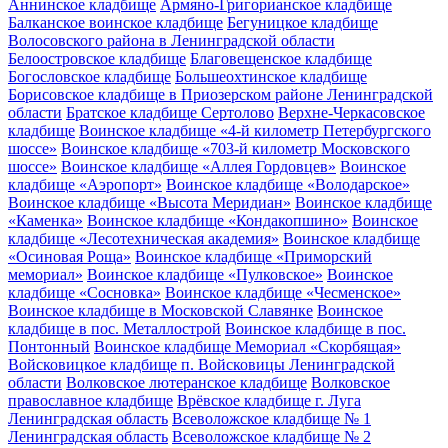
Аннинское кладбище
Армяно-Григорианское кладбище
Балканское воинское кладбище
Бегуницкое кладбище
Волосовского района в Ленинградской области
Белоостровское кладбище
Благовещенское кладбище
Богословское кладбище
Большеохтинское кладбище
Борисовское кладбище в Приозерском районе Ленинградской
области
Братское кладбище Сертолово
Верхне-Черкасовское
кладбище
Воинское кладбище «4-й километр Петербургского
шоссе»
Воинское кладбище «703-й километр Московского
шоссе»
Воинское кладбище «Аллея Гордовцев»
Воинское
кладбище «Аэропорт»
Воинское кладбище «Володарское»
Воинское кладбище «Высота Меридиан»
Воинское кладбище
«Каменка»
Воинское кладбище «Кондакопшино»
Воинское
кладбище «Лесотехническая академия»
Воинское кладбище
«Осиновая Роща»
Воинское кладбище «Приморский
мемориал»
Воинское кладбище «Пулковское»
Воинское
кладбище «Сосновка»
Воинское кладбище «Чесменское»
Воинское кладбище в Московской Славянке
Воинское
кладбище в пос. Металлострой
Воинское кладбище в пос.
Понтонный
Воинское кладбище Мемориал «Скорбящая»
Войсковицкое кладбище п. Войсковицы Ленинградской
области
Волковское лютеранское кладбище
Волковское
православное кладбище
Врёвское кладбище г. Луга
Ленинградская область
Всеволожское кладбище № 1
Ленинградская область
Всеволожское кладбище № 2