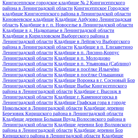
Кингисеппское городское кладбище № 2 Кингисеппского
района в Ленинградской области
Кингисеппское Городское
кладбище Кингисеппского района в Ленинградской области
Киновеевское кладбище
Кладбище Арбузово Ленинградская
область
Кладбище в г. п. Новоселье в Ленинградской области
Кладбище в д. Надкопанье в Ленинградской области
Кладбище в Кирилловском Выборгского района в
Ленинградской области
Кладбище в Лейпясуо Выборгского
района в Ленинградской области
Кладбище в п. Елизаветино
Ленинградской области
Кладбище в п. Лисино-Корпус
Ленинградской области
Кладбище в п. Молодцово
Ленинградской области
Кладбище в п. Ульяновка (Саблино)
Ленинградской области
Кладбище в посёлке Ильичёво
Ленинградской области
Кладбище в посёлке Ольшаники
Ленинградской области
Кладбище Воронка в г. Сосновый Бор
Ленинградской области
Кладбище Выбье Кингисеппского
района в Ленинградской области
Кладбище г. Высоцк в
Ленинградской области
Кладбище г. Каменногорска в
Ленинградской области
Кладбище Графская гора в городе
Никольское в Ленинградской области
Кладбище деревни
Березовик Киришского района в Ленинградской области
Кладбище деревни Большая Вруда Волосовского района в
Ленинградской области
Кладбище деревни Бор Волховского
района в Ленинградской области
Кладбище деревни Бор
Киришского района в Ленинградской области
Кладбище