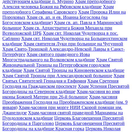
действующем кладбище п. Мурино
Храм преподобного
Алексия человека Божия на Рябовском кладбище
Храм
преподобного Серафима Саровского
Храм Пророка Илии на
Пороховых
Храм св. ап. и ев. Иоанна Богослова (на
Богословском кладбище)
Храм св. ап. Павла в Мариинской
больнице
Храм св. Архистратига Божия Михаила при
Всеволожской ЦРБ
Храм свт. Николая Чудотворца в пос.
Саблино
Храм свт. Николая Чудотворца на Большеохтинском
кладбище
Храм святителя Луки при больнице на Чугунной
Храм Свято-Троицкой Александро-Невской Лавры в Санкт-
Петербурге
Храм святого праведного Иова
Многострадального на Волковском кладбище
Храм Святой
Живоначальной Троицы на Петергофском городском
кладбище
Храм Святой Троицы на Киновеевском кладбище
Храм Святой Троицы при Александровской больнице
Храм
Святых Святителей Геннадия и Евфимия
Храм Сретения
Господня на Гражданском проспекте
Храм Успения Пресвятой
Богородицы на Северном кладбище
Храм-часовня во имя
иконы Божией Матери при 26-й больнице
Храм-часовня
Преображения Господня на Преображенском кладбище (им. 9
января)
Храм-часовня при морге НИИ Скорой помощи им.
Джанелидзе
Храм-часовня святой праведной Мариамны на
Пундоловском кладбище
Церковь Благовещения Пресвятой
Богородицы в Парголово
Церковь Благовещения Пресвятой
Богородицы на кладбище Красная горка
Церковь Николая