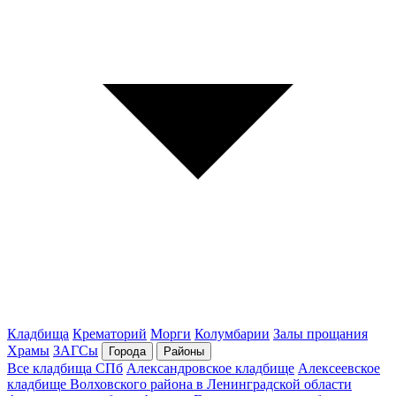
Кладбища
Крематорий
Морги
Колумбарии
Залы прощания
Храмы
ЗАГСы
Города
Районы
Все кладбища СПб
Александровское кладбище
Алексеевское
кладбище Волховского района в Ленинградской области