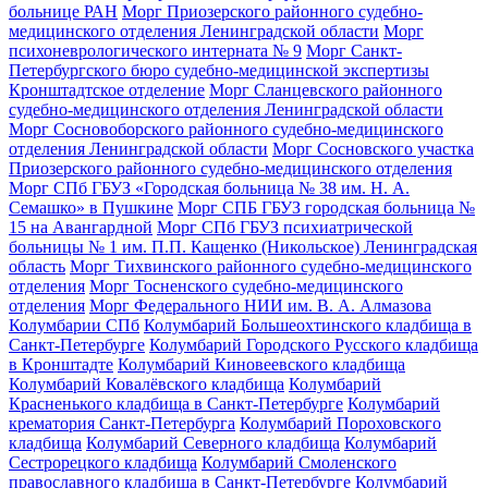
больнице РАН
Морг Приозерского районного судебно-
медицинского отделения Ленинградской области
Морг
психоневрологического интерната № 9
Морг Санкт-
Петербургского бюро судебно-медицинской экспертизы
Кронштадтское отделение
Морг Сланцевского районного
судебно-медицинского отделения Ленинградской области
Морг Сосновоборского районного судебно-медицинского
отделения Ленинградской области
Морг Сосновского участка
Приозерского районного судебно-медицинского отделения
Морг СПб ГБУЗ «Городская больница № 38 им. Н. А.
Семашко» в Пушкине
Морг СПБ ГБУЗ городская больница №
15 на Авангардной
Морг СПб ГБУЗ психиатрической
больницы № 1 им. П.П. Кащенко (Никольское) Ленинградская
область
Морг Тихвинского районного судебно-медицинского
отделения
Морг Тосненского судебно-медицинского
отделения
Морг Федерального НИИ им. В. А. Алмазова
Колумбарии СПб
Колумбарий Большеохтинского кладбища в
Санкт-Петербурге
Колумбарий Городского Русского кладбища
в Кронштадте
Колумбарий Киновеевского кладбища
Колумбарий Ковалёвского кладбища
Колумбарий
Красненького кладбища в Санкт-Петербурге
Колумбарий
крематория Cанкт-Петербурга
Колумбарий Пороховского
кладбища
Колумбарий Северного кладбища
Колумбарий
Сестрорецкого кладбища
Колумбарий Смоленского
православного кладбища в Санкт-Петербурге
Колумбарий