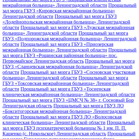
межрайонная больница» Ленинградской области
Прощальный
зал морга ГБУЗ «Кировская межрайонная больница»
Ленинградской области
Прощальный зал морга ГБУЗ
«Лодейнопольская межрайонная больница» Ленинградской
области
Прощальный зал морга ГБУЗ «Лужская межрайонная
больница» Ленинградской области
Прощальный зал морга
ГБУЗ «Подпорожская межрайонная больница» Ленинградской
области
Прощальный зал морга ГБУЗ «Приозерская
межрайонная больница» Ленинградской области
Прощальный
зал морга ГБУЗ «Рощинская районная больница» пос.
Первомайское Ленинградская область
Прощальный зал морга
ГБУЗ «Сланцевская межрайонная больница» Ленинградской
области
Прощальный зал морга ГБУЗ «Сосновская участковая
больница» Ленинградской области
Прощальный зал морга
ГБУЗ «Токсовская межрайонная больница» Ленинградской
области
Прощальный зал морга ГБУЗ «Тосненская
клиническая межрайонная больница» Ленинградской области
Прощальный зал морга ГБУЗ «ЦМСЧ № 38» г. Сосновый Бор
Ленинградская область
Прощальный зал морга ГБУЗ ЛО
«Бокситогорская межрайонная больница» Ленинградской
области
Прощальный зал морга ГБУЗ ЛО «Волосовская
клиническая больница» Ленинградской области
Прощальный
зал морга ГБУЗ психиатрической больницы № 1 им. П. П.
Кащенко (с. Никольское) Ленинградская область
Прощальный