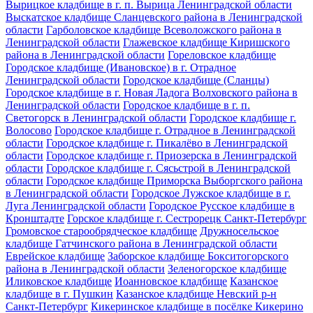
Вырицкое кладбище в г. п. Вырица Ленинградской области
Выскатское кладбище Сланцевского района в Ленинградской
области
Гарболовское кладбище Всеволожского района в
Ленинградской области
Глажевское кладбище Киришского
района в Ленинградской области
Гореловское кладбище
Городское кладбище (Ивановское) в г. Отрадное
Ленинградской области
Городское кладбище (Сланцы)
Городское кладбище в г. Новая Ладога Волховского района в
Ленинградской области
Городское кладбище в г. п.
Светогорск в Ленинградской области
Городское кладбище г.
Волосово
Городское кладбище г. Отрадное в Ленинградской
области
Городское кладбище г. Пикалёво в Ленинградской
области
Городское кладбище г. Приозерска в Ленинградской
области
Городское кладбище г. Сясьстрой в Ленинградской
области
Городское кладбище Приморска Выборгского района
в Ленинградской области
Городское Лужское кладбище в г.
Луга Ленинградской области
Городское Русское кладбище в
Кронштадте
Горское кладбище г. Сестрорецк Санкт-Петербург
Громовское старообрядческое кладбище
Дружносельское
кладбище Гатчинского района в Ленинградской области
Еврейское кладбище
Заборское кладбище Бокситогорского
района в Ленинградской области
Зеленогорское кладбище
Иликовское кладбище
Иоанновское кладбище
Казанское
кладбище в г. Пушкин
Казанское кладбище Невский р-н
Санкт-Петербург
Кикеринское кладбище в посёлке Кикерино