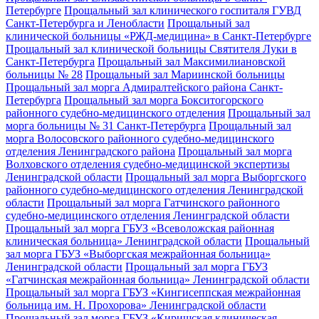
Петербурге
Прощальный зал клинического госпиталя ГУВД
Санкт-Петербурга и Ленобласти
Прощальный зал
клинической больницы «РЖД-медицина» в Санкт-Петербурге
Прощальный зал клинической больницы Святителя Луки в
Санкт-Петербурга
Прощальный зал Максимилиановской
больницы № 28
Прощальный зал Мариинской больницы
Прощальный зал морга Адмиралтейского района Санкт-
Петербурга
Прощальный зал морга Бокситогорского
районного судебно-медицинского отделения
Прощальный зал
морга больницы № 31 Санкт-Петербурга
Прощальный зал
морга Волосовского районного судебно-медицинского
отделения Ленинградского района
Прощальный зал морга
Волховского отделения судебно-медицинской экспертизы
Ленинградской области
Прощальный зал морга Выборгского
районного судебно-медицинского отделения Ленинградской
области
Прощальный зал морга Гатчинского районного
судебно-медицинского отделения Ленинградской области
Прощальный зал морга ГБУЗ «Всеволожская районная
клиническая больница» Ленинградской области
Прощальный
зал морга ГБУЗ «Выборгская межрайонная больница»
Ленинградской области
Прощальный зал морга ГБУЗ
«Гатчинская межрайонная больница» Ленинградской области
Прощальный зал морга ГБУЗ «Кингисеппская межрайонная
больница им. Н. Прохорова» Ленинградской области
Прощальный зал морга ГБУЗ «Киришская клиническая