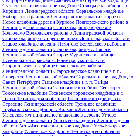
Сестрорецкое кладбище
Смоленское лютеранское кладбище
Смоленское православное кладбище
Солецкое кладбище в г.
Кириши в Ленинградской области
Сорвальское кладбище
Выборгского района в Ленинградской области
Старое и
Новое кладбища деревни Курпово Подпорожского района в
Ленинградской области
Старое кладбище в деревне
Колголемо Волховского района в Ленинградской области
Старое кладбище г. Лодейное поле в Ленинградской области
Старое кладбище деревни Немятово Волховского района в
Ленинградской области
Старое кладбище с. Паша в
Ленинградской области
Старое Муринское кладбище
Всеволожского района в Ленинградской области
Старопольское кладбище Сланцевского района в
Ленинградской области
Старосиверское кладбище в г. п.
Сиверское Ленинградской области
Стрельнинское кладбище в
Санкт-Петербурге
Таицкое кладбище в г. п. Тайцы
Ленинградской области
Тарховское кладбище Сестрорецк
Токсовское кладбище
Тосненское городское кладбище в г.
Тосно Ленинградской области
Тосненское кладбище в п.
Строение Ленинградской области
Троицкое кладбище
Труфановское кладбище г. Волхов в Ленинградской области
Угловское муниципальное кладбище в деревне Углово
Ленинградской области
Успенское кладбище Ленинградская
область
Усть-Ижорское воинское кладбище
Усть-Ижорское
кладбище
Устьинское кладбище Ленинградской области